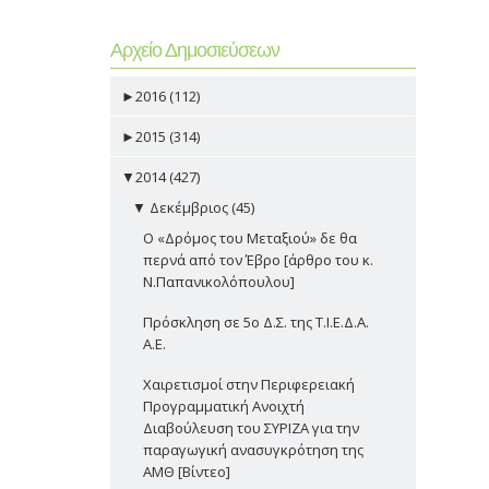
Αρχείο Δημοσιεύσεων
►
2016 (112)
►
2015 (314)
▼
2014 (427)
▼
Δεκέμβριος (45)
Ο «Δρόμος του Μεταξιού» δε θα
περνά από τον Έβρο [άρθρο του κ.
Ν.Παπανικολόπουλου]
Πρόσκληση σε 5ο Δ.Σ. της Τ.Ι.Ε.Δ.Α.
Α.Ε.
Χαιρετισμοί στην Περιφερειακή
Προγραμματική Ανοιχτή
Διαβούλευση του ΣΥΡΙΖΑ για την
παραγωγική ανασυγκρότηση της
ΑΜΘ [Βίντεο]