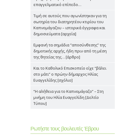
επαγγελματικό επίπεδο…
Τιμή σε αυτούς που αγωνίστηκαν για τη
σωτηρία του διατηρητέου κτιρίου του
Καπνομάγαζου – ιστορικά έγγραφα και
δημοσιεύματα [αρχεία]
Εμφανή τα σημάδια “αποσύνθεσης” της
δημοτικής αρχής, ήδη πριν από τη μέση
της θητείας της… [άρθρο]
Και το Καθολικό Επισκοπείο είχε “βάλει
στο μάτι” ο πρώην δήμαρχος Ηλίας
Ευαγγελίδης [σχόλιο]
“Η αλήθεια για το Καπνομάγαζο” – Στη
μνήμη του Ηλία Ευαγγελίδη [Δελτίο
Τύπου]
Ρωτήστε τους βουλευτές Έβρου