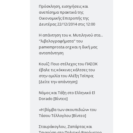
Πρόσκληση, εισηγήσεις και
ανεπίσημα πρακτικά της
Οικονομικής Επιτροπής της
Δευτέρας 22/12/2014 στις 12:00
Η απάντηση του κ. Μυτιληνού στα...
"λιβελογραφήματα" του
pamemprosta.org και η δική μας
ανταπάντηση
Κουίζ: Ποιο στέλεχος του ΠΑΣΟΚ
έβαλε τις κόκκινες κάλτσες του
στην ομιλία του Αλέξη Τσίπρα;
[Δείτε την απάντηση]
Νόμος και Τάξη στο Ελληνικό El
Dorado [Βίντεο]
«Η βόμβα των σκουπιδιών» του
Τάσου Τέλλογλου [Βίντεο]
Σταυράκογλου, Ζαπάρτας και
Τσιαούση στο Πολιτικό Βαρόμετρο