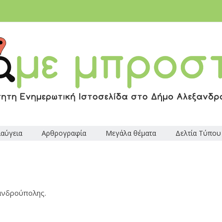
ιαύγεια
Αρθρογραφία
Μεγάλα θέματα
Δελτία Τύπου
ανδρούπολης.