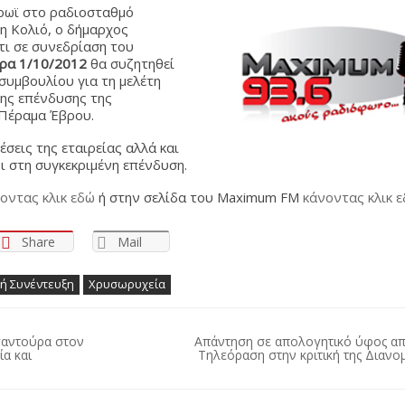
ρωϊ στο ραδιοσταθμό
η Κολιό, ο δήμαρχος
ι σε συνεδρίαση του
ρα 1/10/2012
θα συζητηθεί
συμβουλίου για τη μελέτη
ης επένδυσης της
 Πέραμα Έβρου.
σεις της εταιρείας αλλά και
ι στη συγκεκριμένη επένδυση.
οντας κλικ εδώ
ή στην σελίδα του Maximum FM
κάνοντας κλικ 
Share
Mail
ή Συνέντευξη
Χρυσωρυχεία
σαντούρα στον
Απάντηση σε απολογητικό ύφος απ
α και
Τηλεόραση στην κριτική της Διανο