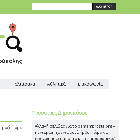
Αναζήτηση
Πολιτιστικά
Αθλητικά
Επικοινωνία
Πρόσφατες Δημοσιεύσεις
Αλλαγή σελίδας για το pamemprosta.org –
"μαζί Πάμε
πεντέμιση χρόνια μετά ήρθε η ώρα να
προχωρήσω μπροστά και σε προσωπικό/