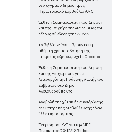
νέο έγγραφο δήμου προς
Περιφερειακό Συμβούλιο ΑΜΘ
Έκθεση Συμπαραστάτη του Δημότη
και της Επιχείρησης για το ύψος του
τέλους σύνδεσης της ΔΕΥΑΑ
Το βιβλίο «Κίρκη Έβρου» και η
αθέμιτη χρηματοδότηση της
εταιρείας «Χρυσωρυχεία Θράκης»
Έκθεση Συμπαραστάτη του Δημότη
και της Επιχείρησης για τη
λειτουργία της Πράσινης Λαϊκής του
Σαββάτου στο Δήμο
Αλεξανδρούπολης
Αναβολή της χθεσινής συνεδρίασης
της Επιτροπής Διαβούλευσης λόγω
έλλειψης απαρτίας
Έγκριση του ΚΑΣ για την ΜΠΕ
Περάματος (20/12/12 Rodopi