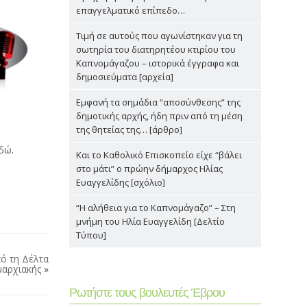
επαγγελματικό επίπεδο…
Τιμή σε αυτούς που αγωνίστηκαν για τη
σωτηρία του διατηρητέου κτιρίου του
Καπνομάγαζου – ιστορικά έγγραφα και
δημοσιεύματα [αρχεία]
Εμφανή τα σημάδια “αποσύνθεσης” της
δημοτικής αρχής, ήδη πριν από τη μέση
της θητείας της… [άρθρο]
εδώ
.
Και το Καθολικό Επισκοπείο είχε “βάλει
στο μάτι” ο πρώην δήμαρχος Ηλίας
Ευαγγελίδης [σχόλιο]
“Η αλήθεια για το Καπνομάγαζο” – Στη
μνήμη του Ηλία Ευαγγελίδη [Δελτίο
Τύπου]
ό τη Δέλτα
μαρχιακής
»
Ρωτήστε τους βουλευτές Έβρου