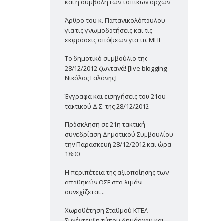
και η συμβολή των τοπικών αρχών
Άρθρο του κ. Παπανικολόπουλου
για τις γνωμοδοτήσεις και τις
εκφράσεις απόψεων για τις ΜΠΕ
Το δημοτικό συμβούλιο της
28/12/2012 ζωντανά! [live blogging
Νικόλας Γαλάνης]
Έγγραφα και εισηγήσεις του 21ου
τακτικού Δ.Σ. της 28/12/2012
Πρόσκληση σε 21η τακτική
συνεδρίαση Δημοτικού Συμβουλίου
την Παρασκευή 28/12/2012 και ώρα
18:00
Η περιπέτεια της αξιοποίησης των
αποθηκών ΟΣΕ στο λιμάνι
συνεχίζεται...
Χωροθέτηση Σταθμού ΚΤΕΛ -
Συνέντευξη τύπου δημάρχου και