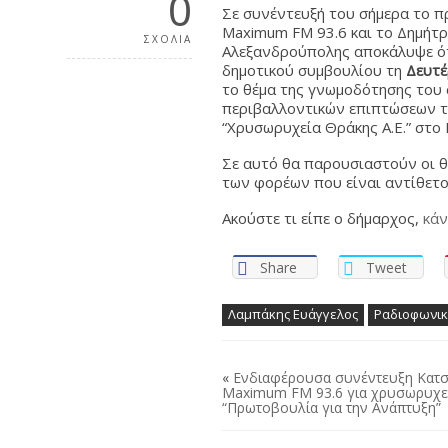
0
Σε συνέντευξή του σήμερα το π
Maximum FM 93.6 και το Δημήτρ
ΣΧΟΛΙΑ
Αλεξανδρούπολης αποκάλυψε ότ
δημοτικού συμβουλίου τη
Δευτέ
το θέμα της γνωμοδότησης του 
περιβαλλοντικών επιπτώσεων τ
“Χρυσωρυχεία Θράκης Α.Ε.” στο
Σε αυτό θα παρουσιαστούν οι θέ
των φορέων που είναι αντίθετο
Ακούστε τι είπε ο δήμαρχος,
κάν
Share
Tweet
Λαμπάκης Ευάγγελος
Ραδιοφωνικ
«
Ενδιαφέρουσα συνέντευξη Κατ
Maximum FM 93.6 για χρυσωρυχεί
“Πρωτοβουλία για την Ανάπτυξη”