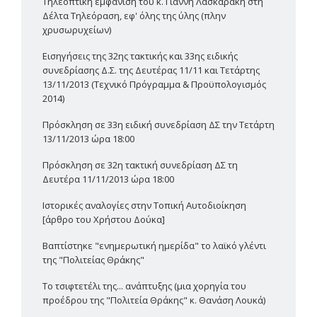
Τηλεοπτική εμφάνιση του κ. Γιάννη Λασκαράκη στη
Δέλτα Τηλεόραση, εφ' όλης της ύλης (πλην
χρυσωρυχείων)
Εισηγήσεις της 32ης τακτικής και 33ης ειδικής
συνεδρίασης Δ.Σ. της Δευτέρας 11/11 και Τετάρτης
13/11/2013 (Τεχνικό Πρόγραμμα & Προϋπολογισμός
2014)
Πρόσκληση σε 33η ειδική συνεδρίαση ΔΣ την Τετάρτη
13/11/2013 ώρα 18:00
Πρόσκληση σε 32η τακτική συνεδρίαση ΔΣ τη
Δευτέρα 11/11/2013 ώρα 18:00
Ιστορικές αναλογίες στην Τοπική Αυτοδιοίκηση
[άρθρο του Χρήστου Δούκα]
Βαπτίστηκε "ενημερωτική ημερίδα" το λαϊκό γλέντι
της "Πολιτείας Θράκης"
Το τσιφτετέλι της... ανάπτυξης (μια χορηγία του
προέδρου της "Πολιτεία Θράκης" κ. Θανάση Λουκά)