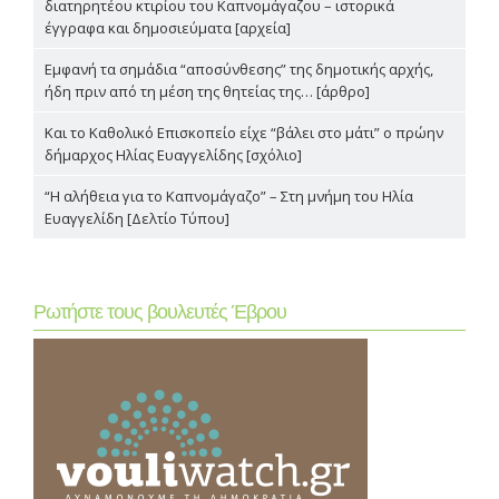
διατηρητέου κτιρίου του Καπνομάγαζου – ιστορικά
έγγραφα και δημοσιεύματα [αρχεία]
Εμφανή τα σημάδια “αποσύνθεσης” της δημοτικής αρχής,
ήδη πριν από τη μέση της θητείας της… [άρθρο]
Και το Καθολικό Επισκοπείο είχε “βάλει στο μάτι” ο πρώην
δήμαρχος Ηλίας Ευαγγελίδης [σχόλιο]
“Η αλήθεια για το Καπνομάγαζο” – Στη μνήμη του Ηλία
Ευαγγελίδη [Δελτίο Τύπου]
Ρωτήστε τους βουλευτές Έβρου