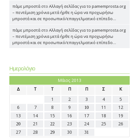
πάμε μπροστά
στο
Αλλαγή σελίδας για το pamemprosta.org
– πεντέμιση χρόνια μετά ήρθε η ώρα να προχωρήσω
μπροστά και σε προσωπικό/επαγγελματικό επίπεδο…
πάμε μπροστά
στο
Αλλαγή σελίδας για το pamemprosta.org
– πεντέμιση χρόνια μετά ήρθε η ώρα να προχωρήσω
μπροστά και σε προσωπικό/επαγγελματικό επίπεδο…
Ημερολόγιο
Μάιος 2013
Δ
Τ
Τ
Π
Π
Σ
Κ
1
2
3
4
5
6
7
8
9
11
12
10
13
14
15
16
17
18
19
21
23
24
25
26
20
22
27
28
30
29
31