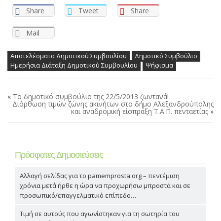
Share
Tweet
Share
Mail
Αποτελέσματα Δημοτικού Συμβουλίου
Δημοτικό Συμβούλιο
Ημερήσια Διάταξη Δημοτικού Συμβουλίου
Ψήφισμα
«
Το δημοτικό συμβούλιο της 22/5/2013 ζωντανά!
Διόρθωση τιμών ζώνης ακινήτων στο δήμο Αλεξανδρούπολης
και αναδρομική είσπραξη Τ.Α.Π. πενταετίας
»
Πρόσφατες Δημοσιεύσεις
Αλλαγή σελίδας για το pamemprosta.org – πεντέμιση
χρόνια μετά ήρθε η ώρα να προχωρήσω μπροστά και σε
προσωπικό/επαγγελματικό επίπεδο…
Τιμή σε αυτούς που αγωνίστηκαν για τη σωτηρία του