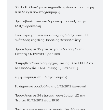
"Ordo Ab Chao" με το Δημοσθένη Δούκα που... αν μη
τι άλλο έχει αρκετό χιούμορ :-)
Πρωτοβουλία για νέα δημοτική παράταξη στην
Αλεξανδρούπολη
'Ενα μικρό χρονικό που ίσως μας διδάξει κάτι... Η
ανάπλαση της Νέας Παραλίας Θεσσαλονίκης
Πρόσκληση σε 35η τακτική συνεδρίαση ΔΣ την
Τετάρτη 11/12/2013 ώρα 18:00
"Επιμηθέας" και ο δήμαρχος Ξάνθης... Στο ΤΑΙΠΕΔ και
το ξενοδοχείο ΞΕΝΙΑ Ξάνθης... [Βίντεο-PDF]
Συμφωνήσαμε ότι... διαφωνούμε :-)
Το δημοτικό συμβούλιο της 5/12/2013 ζωντανά!
Πρόσκληση σε 34η έκτακτη συνεδρίαση ΔΣ την
Πέμπτη 05/12/2013 ώρα 19:30
Πρώτη συγκέντρωση της παράταξης Δήμος και