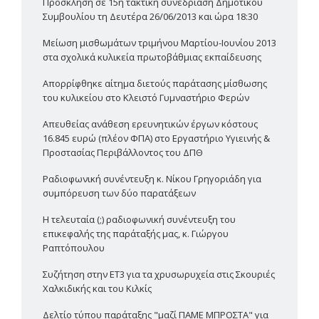
Πρόσκληση σε 15η τακτική συνεδρίαση Δημοτικού
Συμβουλίου τη Δευτέρα 26/06/2013 και ώρα 18:30
Μείωση μισθωμάτων τριμήνου Μαρτίου-Ιουνίου 2013
στα σχολικά κυλικεία πρωτοβάθμιας εκπαίδευσης
Απορρίφθηκε αίτημα διετούς παράτασης μίσθωσης
του κυλικείου στο Κλειστό Γυμναστήριο Φερών
Απευθείας ανάθεση ερευνητικών έργων κόστους
16.845 ευρώ (πλέον ΦΠΑ) στο Εργαστήριο Υγιεινής &
Προστασίας Περιβάλλοντος του ΔΠΘ
Ραδιοφωνική συνέντευξη κ. Νίκου Γρηγοριάδη για
συμπόρευση των δύο παρατάξεων
Η τελευταία (;) ραδιοφωνική συνέντευξη του
επικεφαλής της παράταξής μας, κ. Γιώργου
Ραπτόπουλου
Συζήτηση στην ΕΤ3 για τα χρυσωρυχεία στις Σκουριές
Χαλκιδικής και του Κιλκίς
Δελτίο τύπου παράταξης "μαζί ΠΑΜΕ ΜΠΡΟΣΤΑ" για