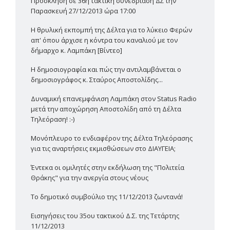
Πρόσκληση σε 36η τακτική συνεδρίαση ΔΣ την
Παρασκευή 27/12/2013 ώρα 17:00
Η θρυλική εκπομπή της Δέλτα για το λύκειο Φερών
απ' όπου άρχισε η κόντρα του καναλιού με τον
δήμαρχο κ. Λαμπάκη [Βίντεο]
Η δημοσιογραφία και πώς την αντιλαμβάνεται ο
δημοσιογράφος κ. Σταύρος Αποστολίδης...
Δυναμική επανεμφάνιση Λαμπάκη στον Status Radio
μετά την αποχώρηση Αποστολίδη από τη Δέλτα
Τηλεόραση! :-)
Μονόπλευρο το ενδιαφέρον της Δέλτα Τηλεόρασης
για τις αναρτήσεις εκμισθώσεων στο ΔΙΑΥΓΕΙΑ;
Έντεκα οι ομιλητές στην εκδήλωση της "Πολιτεία
Θράκης" για την ανεργία στους νέους
Το δημοτικό συμβούλιο της 11/12/2013 ζωντανά!
Εισηγήσεις του 35ου τακτικού Δ.Σ. της Τετάρτης
11/12/2013