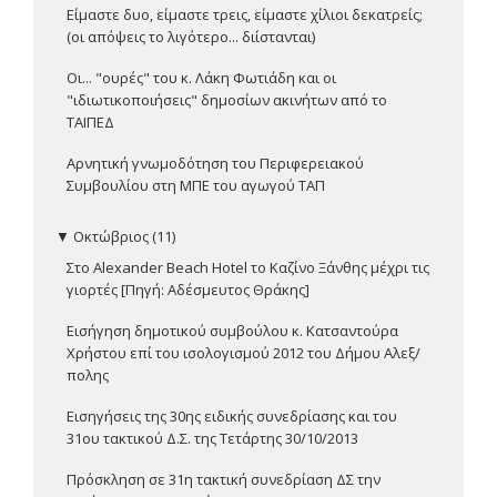
Είμαστε δυο, είμαστε τρεις, είμαστε χίλιοι δεκατρείς;
(οι απόψεις το λιγότερο... διίστανται)
Οι... "ουρές" του κ. Λάκη Φωτιάδη και οι
"ιδιωτικοποιήσεις" δημοσίων ακινήτων από το
ΤΑΙΠΕΔ
Αρνητική γνωμοδότηση του Περιφερειακού
Συμβουλίου στη ΜΠΕ του αγωγού ΤΑΠ
▼
Οκτώβριος (11)
Στο Alexander Beach Hotel το Καζίνο Ξάνθης μέχρι τις
γιορτές [Πηγή: Αδέσμευτος Θράκης]
Εισήγηση δημοτικού συμβούλου κ. Κατσαντούρα
Χρήστου επί του ισολογισμού 2012 του Δήμου Αλεξ/
πολης
Εισηγήσεις της 30ης ειδικής συνεδρίασης και του
31ου τακτικού Δ.Σ. της Τετάρτης 30/10/2013
Πρόσκληση σε 31η τακτική συνεδρίαση ΔΣ την