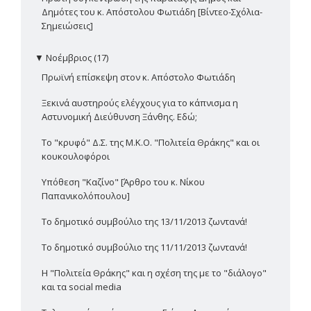
Δημότες του κ. Απόστολου Φωτιάδη [Βίντεο-Σχόλια-
Σημειώσεις]
▼
Νοέμβριος (17)
Πρωϊνή επίσκεψη στον κ. Απόστολο Φωτιάδη
Ξεκινά αυστηρούς ελέγχους για το κάπνισμα η
Αστυνομική Διεύθυνση Ξάνθης. Εδώ;
Το "κρυφό" Δ.Σ. της Μ.Κ.Ο. "Πολιτεία Θράκης" και οι
κουκουλοφόροι
Υπόθεση "Καζίνο" [Άρθρο του κ. Νίκου
Παπανικολόπουλου]
Το δημοτικό συμβούλιο της 13/11/2013 ζωντανά!
Το δημοτικό συμβούλιο της 11/11/2013 ζωντανά!
Η "Πολιτεία Θράκης" και η σχέση της με το "διάλογο"
και τα social media