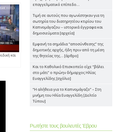
επαγγελματικό επίπεδο…
Τιμή σε αυτούς που αγωνίστηκαν για τη
σωτηρία του διατηρητέου κτιρίου του
Καπνομάγαζου – ιστορικά έγγραφα και
δημοσιεύματα [αρχεία]
Εμφανή τα σημάδια “αποσύνθεσης” της
δημοτικής αρχής, ήδη πριν από τη μέση
ιδική και
της θητείας της… [άρθρο]
Και το Καθολικό Επισκοπείο είχε “βάλει
στο μάτι” ο πρώην δήμαρχος Ηλίας
Ευαγγελίδης [σχόλιο]
“Η αλήθεια για το Καπνομάγαζο” – Στη
μνήμη του Ηλία Ευαγγελίδη [Δελτίο
Τύπου]
Ρωτήστε τους βουλευτές Έβρου