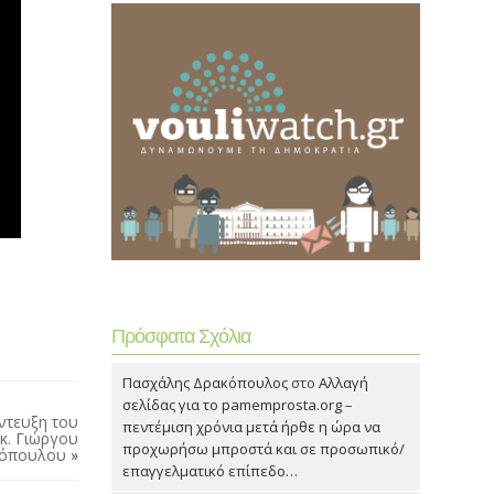
Πρόσφατα Σχόλια
Πασχάλης Δρακόπουλος
στο
Αλλαγή
σελίδας για το pamemprosta.org –
έντευξη του
πεντέμιση χρόνια μετά ήρθε η ώρα να
 κ. Γιώργου
προχωρήσω μπροστά και σε προσωπικό/
τόπουλου
»
επαγγελματικό επίπεδο…