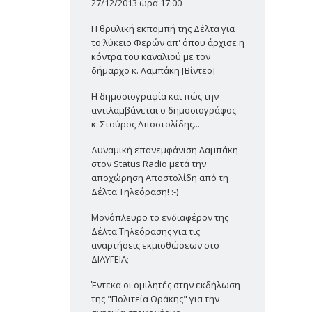
27/12/2013 ώρα 17:00
Η θρυλική εκπομπή της Δέλτα για
το λύκειο Φερών απ' όπου άρχισε η
κόντρα του καναλιού με τον
δήμαρχο κ. Λαμπάκη [Βίντεο]
Η δημοσιογραφία και πώς την
αντιλαμβάνεται ο δημοσιογράφος
κ. Σταύρος Αποστολίδης...
Δυναμική επανεμφάνιση Λαμπάκη
στον Status Radio μετά την
αποχώρηση Αποστολίδη από τη
Δέλτα Τηλεόραση! :-)
Μονόπλευρο το ενδιαφέρον της
Δέλτα Τηλεόρασης για τις
αναρτήσεις εκμισθώσεων στο
ΔΙΑΥΓΕΙΑ;
Έντεκα οι ομιλητές στην εκδήλωση
της "Πολιτεία Θράκης" για την