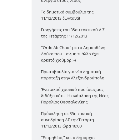
ανεργία στους νέους
Το δημοτικό συμβούλιο της
11/12/2013 ζωντανά!
Εισηγήσεις του 35ου τακτικού Δ.Σ.
της Τετάρτης 11/12/2013
"Ordo Ab Chao" με το Δημοσθένη
Δούκα που... αν μη τι άλλο έχει
αρκετό χιούμορ :-)
Πρωτοβουλία για νέα δημοτική
παράταξη στην Αλεξανδρούπολη
'Ενα μικρό χρονικό που ίσως μας
διδάξει κάτι... Η ανάπλαση της Νέας
Παραλίας Θεσσαλονίκης
Πρόσκληση σε 35η τακτική
συνεδρίαση ΔΣ την Τετάρτη
11/12/2013 ώρα 18:00
"Επιμηθέας" και ο δήμαρχος