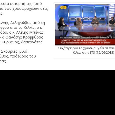
ριαία εκπομπή της (υπό
έμα των χρυσωρυχείων στις
ς.
ιάννης Δεληγιώβας από τη
γου από το Κιλκίς, ο κ.
όδα, ο κ. Αλέξης Μπένας,
 ο κ. Θανάσης Κρομμύδας
ος Κυριανός, δασεργάτης.
Συζήτηση για τα χρυσωρυχεία σε Χαλκ
 Σκουριές, μιλά
Κιλκίς στην ΕΤ3 (15/06/2013)
ιώβας, πρόεδρος του
ρας.