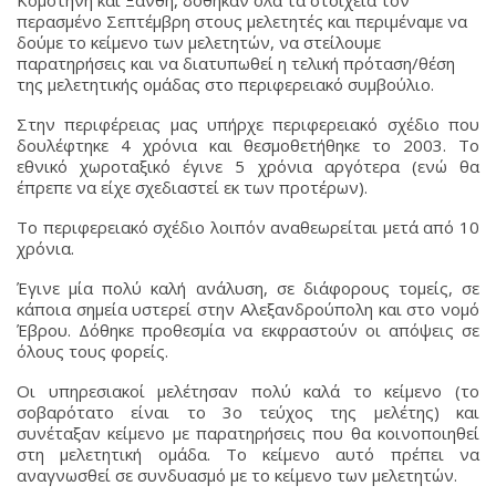
Κομοτηνή και Ξάνθη, δόθηκαν όλα τα στοιχεία τον
περασμένο Σεπτέμβρη στους μελετητές και περιμέναμε να
δούμε το κείμενο των μελετητών, να στείλουμε
παρατηρήσεις και να διατυπωθεί η τελική πρόταση/θέση
της μελετητικής ομάδας στο περιφερειακό συμβούλιο.
Στην περιφέρειας μας υπήρχε περιφερειακό σχέδιο που
δουλέφτηκε 4 χρόνια και θεσμοθετήθηκε το 2003. Το
εθνικό χωροταξικό έγινε 5 χρόνια αργότερα (ενώ θα
έπρεπε να είχε σχεδιαστεί εκ των προτέρων).
Το περιφερειακό σχέδιο λοιπόν αναθεωρείται μετά από 10
χρόνια.
Έγινε μία πολύ καλή ανάλυση, σε διάφορους τομείς, σε
κάποια σημεία υστερεί στην Αλεξανδρούπολη και στο νομό
Έβρου. Δόθηκε προθεσμία να εκφραστούν οι απόψεις σε
όλους τους φορείς.
Οι υπηρεσιακοί μελέτησαν πολύ καλά το κείμενο (το
σοβαρότατο είναι το 3ο τεύχος της μελέτης) και
συνέταξαν κείμενο με παρατηρήσεις που θα κοινοποιηθεί
στη μελετητική ομάδα. Το κείμενο αυτό πρέπει να
αναγνωσθεί σε συνδυασμό με το κείμενο των μελετητών.