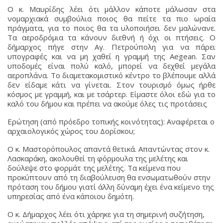
Ο κ. Μαυρίδης λέει ότι μάλλον κάποτε μάλωσαν στα
νομαρχιακά συμβούλια ποιος θα πείτε τα πιο ωραία
πράγματα, για το ποιος θα τα υλοποιήσει δεν μαλώνανε.
Τα αεροδρόμια τα κάνουν διεθνή ή όχι οι πτήσεις. Ο
δήμαρχος πήγε στην Αγ. Πετρούπολη για να πάρει
υπογραφές και να μη χαθεί η γραμμή της Aegean. Σαν
υποδομές είναι πολύ καλό, μπορεί να δεχθεί μεγάλα
αεροπλάνα. Το διαμετακομιστικό κέντρο το βλέπουμε αλλά
δεν είδαμε κάτι να γίνεται. Στον τουρισμό όμως ήρθε
κόσμος με γραμμή, και με τσάρτερ. Είμαστε όλοι εδώ για το
καλό του δήμου και πρέπει να ακούμε όλες τις προτάσεις
Ερώτηση (από πρόεδρο τοπικής κοινότητας): Αναφέρεται ο
αρχαιολογικός χώρος του Δορίσκου;
Ο κ. Μαστορόπουλος απαντά θετικά. Απαντώντας στον κ.
Λασκαράκη, ακολουθεί τη φόρμουλα της μελέτης και
δούλεψε στο φορμάτ της μελέτης. Τα κείμενα που
προκύπτουν από τη διαβούλευση θα ενσωματωθούν στην
πρόταση του δήμου γιατί άλλη δύναμη έχει ένα κείμενο της
υπηρεσίας από ένα κάποιου δημότη.
Ο κ. Δήμαρχος λέει ότι χάρηκε για τη σημερινή συζήτηση,