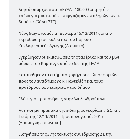
Λεφτά υπάρχουν στη ΔΕΥΑΑ - 180.000 μετρητά το
χρόνο για ρουχισμό των εργαζομένων πληρώνουν οι
δημότες (βάσει ΣΣΕ)
Νέος διαγωνισμός τη Δευτέρα 15/12/2014 για την
εκμίσθωση του κυλικείου του Πάρκου
Κυκλοφοριακής Αγωγής [Διαύγεια]
Εγκρίθηκαν οι εκμισθώσεις της ταβέρνας και του μίνι
μάρκετ του Κάμπινγκ από το δ.σ. της ΤΙΕΔΑ
Κατατέθηκαν τα αιτήματα χορήγησης πληροφοριών
προς τον αντιδήμαρχο κ. Παντελίδη και τους
προέδρους των εταιρειών του δήμου
Ελάτε για προπονήσεις στην Αλεξανδρούπολη!
Ανεπίσημα πρακτικά της ειδικής συνεδρίασης Δ.Σ. της
Τετάρτης 12/11/2014 - Προϋπολογισμός 2015
[Απομαγνητοφώνηση]
Εισηγήσεις της 37ης τακτικής συνεδρίασης ΔΣ την