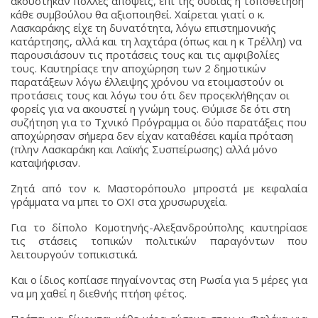
ακούστηκαν πολλές απόψεις, επί της ουσίας η τοποθέτηση
κάθε συμβούλου θα αξιοποιηθεί. Χαίρεται γιατί ο κ.
Λασκαράκης είχε τη δυνατότητα, λόγω επιστημονικής
κατάρτησης, αλλά και τη λαχτάρα (όπως και η κ Τρέλλη) να
παρουσιάσουν τις προτάσεις τους και τις αμφιβολίες
τους. Καυτηρίαςε την αποχώρηση των 2 δημοτικών
παρατάξεων λόγω έλλειψης χρόνου να ετοιμαστούν οι
προτάσεις τους και λόγω του ότι δεν προςεκλήθηςαν οι
φορείς για να ακουστεί η γνώμη τους. Θύμισε δε ότι στη
συζήτηση για το Τχνικό Πρόγραμμα οι δύο παρατάξεις που
αποχώρησαν σήμερα δεν είχαν καταθέσει καμία πρόταση
(πλην Λασκαράκη και Λαϊκής Συσπείρωσης) αλλά μόνο
καταψήφισαν.
Ζητά από τον κ. Μαστορόπουλο μπροστά με κεφαλαία
γράμματα να μπει το ΟΧΙ στα χρυσωρυχεία.
Για το δίπολο Κομοτηνής-Αλεξανδρούπολης καυτηρίασε
τις στάσεις τοπικών πολιτικών παραγόντων που
λειτουργούν τοπικιστικά.
Και ο ίδιος κοπίασε πηγαίνοντας στη Ρωσία για 5 μέρες για
να μη χαθεί η διεθνής πτήση φέτος.