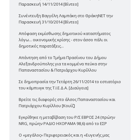
Παρασκευή 14/11/2014 [Βίντεο]
Συνέντευξη Βαγγέλη Λαμπάκη στο ΘράκηΝΕΤ την
Παρασκευή 31/10/2014 [Βίντεο]
Απόφαση εκμίσθωσης δημοτικού καταστήματος
λόγω... οικονομικής κρίσης - στον άσσο πάλι οι
δημοτικές παρατάξεις...
Απάντηση από το Τμήμα Πρασίνου του Δήμου
Αλεξανδρούπολης για τα κομμένα πεύκα στην
Παπαναστασίου & Πατριάρχου Κυρίλλου
Σε δημοπρασία την Τετάρτη 26/11/2014 το εστιατόριο
του κάμπινγκ της Τ.Ι.Ε.Δ.Α. [Διαύγεια]
Βρείτε τις διαφορές στο άλσος Παπαναστασίου και
Πατριάρχου Κυρίλλου [Κουίζ]
Εγκρίθηκε η μεταβίβαση του Ρ/Σ ΕΒΡΟΣ 24 (πρώην
NRG, πρώην ΡΑΔΙΟ ΗΧΟΡΑΜΑ 98,6) από το ΕΣΡ
Ο «μεγάλος» Περιφερειακός και η «Ευγενής μας