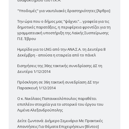
"Υποδομές" για ναυτιλιακές δραστηριότητες [Άρθρο]
Την ώρα που ο δήμος μας "ψάχνει"... γραφεία για τις
δημοτικές παρατάξεις, η περιφέρεια φροντίζει για τη
γραμματειακή υποστήριξη της Λαϊκής Συσπείρωσης
Π.Ε. Έβρου
Ημερίδα για το LNG από την ΑΝΑ.Σ.Α. τη Δευτέρα 8
Δεκέμβρη - απούσα η εταιρεία από το πάνελ
Εισηγήσεις της 36ης τακτικής συνεδρίασης ΔΣ τη
Δευτέρα 1/12/2014
Πρόσκληση σε 36η τακτική συνεδρίαση ΔΣ την
Παρασκευή 1/12/2014
Ο κ. Νικόλαος Παπανικολόπουλος παραθέτει
επιπλέον στοιχεία για το ιστορικό του έργου του
Λιμένα Αλεξανδρούπολης
Δείτε ζωντανά: Διήμερο Σεμινάριο Με Πρακτικές
Απαντήσεις Για Θέματα Επιχειρήσεων [Βίντεο]