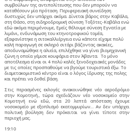
συμβούλων της αντιπολίτευσης που δεν μπορούν να
καταθέσουν μία πρόταση. Περιφερειακή συνείδηση
δυστυχώς δεν υπάρχει ακόμα. Δίνεται βάρος στην Καβάλα,
στη Θάσο, στη σιδηροδρομική σύνεση Τοξότες-Καβάλα ενώ
εδώ ακόμα περιμένουμε, Εμείς θέλουμε σύνεση Εγνατία με
λιμάνι, ενδυνάμωση του κτηνοτροφικού τομέα,
εξαφανίστηκε η σιτοκαλλιέργεια ενώ κάποτε είχαμε πολύ
καλή παραγωγή σε σκληρό σιτάρι βάζοντας ακακίες,
αποδυναμώθηκε η αλιεία, επιλέχθηκε να γίνει βιομηχανική
ζώνη η οποία γέμισε κουφάρια στον Άβαντα. Το μόνο
αποτέλεσμα είναι οι 4 πολύ καλές ξενοδοχειακές μονάδες
με τις οποίες προσπαθούμε να βγούμε τουριστικά έξω. Το
διαμετακομιστικό κέντρο είναι ο λόγος ίδρυσης της πολης
και πρέπει να δοθεί βάση.
Στις περασμένες εκλογές ανακοινώθηκε νέο αεροδρόμιο
στην Κομοτηνή., τώρα σχεδιάζουν νέο νοσοκομείο στην
Κομοτηνή ενώ εδώ, στα 20 λεπτά απόσταση έχουμε
νοσοκομείο με εξοπλισμό εκατομμυρίων… Αν δεν υπάρχει
πολιτική βούληση δεν πρόκειται να γίνει τίποτε στην
περιοχή μας.
19:10