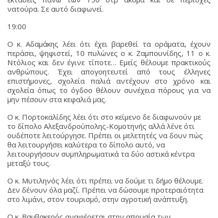
νατούρα. Σε αυτό διαφωνεί.
19:00
Ο κ. Αδαμάκης λέει ότι έχει βαρεθεί τα οράματα, έχουν
περάσει, ψηφιστεί, 10 πυλώνες ο κ. Ζαμπουνίδης, 11 ο κ.
Ντόλιος και δεν έγινε τίποτε… Εμείς θέλουμε πρακτικούς
ανθρώπους. Έχει απογοητευτεί από τους έλληνες
επιστήμονες, σχολεία παλιά αντέχουν στο χρόνο και
σχολεία όπως το όγδοο θέλουν συνέχεια πόρους για να
μην πέσουν στα κεφαλιά μας.
Ο κ. Πορτοκαλίδης λέει ότι στο κείμενο δε διαφωνούν με
το δίπολο Αλεξανδρούπολης-Κομοτηνής αλλά λένε ότι
ουδέποτε λειτούργησε. Πρέπει οι μελετητές να δουν πώς
θα λειτουργήσει καλύτερα το δίπολο αυτό, να
λειτουργήσουν συμπληρωματικά τα δύο αστικά κέντρα
μεταξύ τους.
Ο κ. Μυτιληνός λέει ότι πρέπει να δούμε τι δήμο θέλουμε.
Δεν δένουν όλα μαζί. Πρέπει να δώσουμε προτεραιότητα
στο λιμάνι, στον τουρισμό, στην αγροτική ανάπτυξη.
Ο κ. Βαμβακερός αναφέρεται στην απουσία των