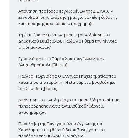
Απάντηση προέδρου εργαζομένων της Δ.Ε.Υ.Α.Α. κ.
Ξενουδάκη στην ανάρτησή μας για τα «Είδη ένδυσης
και υπόδησης προσωπικού (σε χρήμα)»
Τη Δευτέρα 15/12/2014 η πρώτη συνεδρίαση του
Δημοτικού Συμβουλίου Παίδων με θέμα την "έννοια
της δημοκρατίας"
Εγκαινιάστηκε το Πάρκο Χριστουγέννων στην
Αλεξανδρούπολη [Βίντεο]
Παύλος Γεωργιάδης: Ο Έλληνας επιχειρηματίας που
κατέκτησε την Ευρώπη - Η start up του βραβεύτηκε
στη Σουηδία [βίντεο]
Απάντηση του αντιδημάρχου κ. Παντελίδη στο αίτημα
πληροφόρησης για τις αντιμισθίες δημάρχου,
αντιδημάρχων
Πρόσληψη της Παναγοπούλου Αγγελικής του
Χαράλαμπου στη θέση Ειδικού Συνεργάτη του
προέδρου της ΠΕΔ/ΑΜΘ [Διαύγεια]