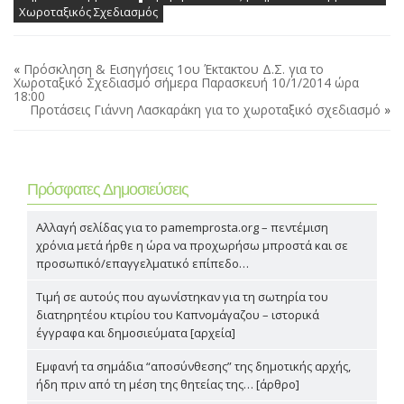
Χωροταξικός Σχεδιασμός
«
Πρόσκληση & Εισηγήσεις 1ου Έκτακτου Δ.Σ. για το
Χωροταξικό Σχεδιασμό σήμερα Παρασκευή 10/1/2014 ώρα
18:00
Προτάσεις Γιάννη Λασκαράκη για το χωροταξικό σχεδιασμό
»
Πρόσφατες Δημοσιεύσεις
Αλλαγή σελίδας για το pamemprosta.org – πεντέμιση
χρόνια μετά ήρθε η ώρα να προχωρήσω μπροστά και σε
προσωπικό/επαγγελματικό επίπεδο…
Τιμή σε αυτούς που αγωνίστηκαν για τη σωτηρία του
διατηρητέου κτιρίου του Καπνομάγαζου – ιστορικά
έγγραφα και δημοσιεύματα [αρχεία]
Εμφανή τα σημάδια “αποσύνθεσης” της δημοτικής αρχής,
ήδη πριν από τη μέση της θητείας της… [άρθρο]