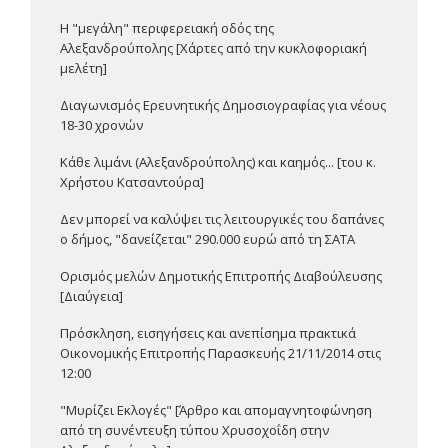
Η "μεγάλη" περιφερειακή οδός της
Αλεξανδρούπολης [Χάρτες από την κυκλοφοριακή
μελέτη]
Διαγωνισμός Ερευνητικής Δημοσιογραφίας για νέους
18-30 χρονών
Κάθε λιμάνι (Αλεξανδρούπολης) και καημός... [του κ.
Χρήστου Κατσαντούρα]
Δεν μπορεί να καλύψει τις λειτουργικές του δαπάνες
ο δήμος, "δανείζεται" 290.000 ευρώ από τη ΣΑΤΑ
Ορισμός μελών Δημοτικής Επιτροπής Διαβούλευσης
[Διαύγεια]
Πρόσκληση, εισηγήσεις και ανεπίσημα πρακτικά
Οικονομικής Επιτροπής Παρασκευής 21/11/2014 στις
12:00
"Μυρίζει Εκλογές" [Άρθρο και απομαγνητοφώνηση
από τη συνέντευξη τύπου Χρυσοχοΐδη στην