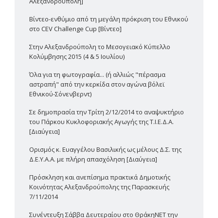
Αλεξανδρούπολη]
Βίντεο-ενθύμιο από τη μεγάλη πρόκριση του Εθνικού
στο CEV Challenge Cup [Βίντεο]
Στην Αλεξανδρούπολη το Μεσογειακό Κύπελλο
Κολύμβησης 2015 (4 & 5 Ιουλίου)
Όλα για τη φωτογραφία... (ή αλλιώς "πέρασμα
αστραπή" από την κερκίδα στον αγώνα βόλεϊ
Εθνικού-Σόνενβερντ)
Σε δημοπρασία την Τρίτη 2/12/2014 το αναψυκτήριο
του Πάρκου Κυκλοφοριακής Αγωγής της Τ.Ι.Ε.Δ.Α.
[Διαύγεια]
Ορισμός κ. Ευαγγέλου Βασιλικής ως μέλους Δ.Σ. της
Δ.Ε.Υ.Α.Α. με πλήρη απασχόληση [Διαύγεια]
Πρόσκληση και ανεπίσημα πρακτικά Δημοτικής
Κοινότητας Αλεξανδρούπολης της Παρασκευής
7/11/2014
Συνέντευξη Σάββα Δευτεραίου στο ΘράκηΝΕΤ την