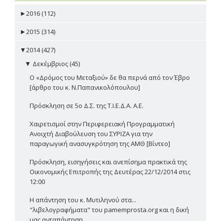
►
2016 (112)
►
2015 (314)
▼
2014 (427)
▼
Δεκέμβριος (45)
Ο «Δρόμος του Μεταξιού» δε θα περνά από τον Έβρο
[άρθρο του κ. Ν.Παπανικολόπουλου]
Πρόσκληση σε 5ο Δ.Σ. της Τ.Ι.Ε.Δ.Α. Α.Ε.
Χαιρετισμοί στην Περιφερειακή Προγραμματική
Ανοιχτή Διαβούλευση του ΣΥΡΙΖΑ για την
παραγωγική ανασυγκρότηση της ΑΜΘ [Βίντεο]
Πρόσκληση, εισηγήσεις και ανεπίσημα πρακτικά της
Οικονομικής Επιτροπής της Δευτέρας 22/12/2014 στις
12:00
Η απάντηση του κ. Μυτιληνού στα...
"λιβελογραφήματα" του pamemprosta.org και η δική
μας ανταπάντηση