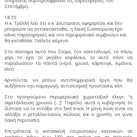
υπηρεσίας συμπεριλαμβάνει τις παρατηρήσεις του
Σεπτέμβρη.
18:55
Η κ. Τρέλλη λέει ότι ο κ. Δευτεραίος εφημερεύει και δεν
μπορούσε να αντικατασταθεί, η Λαική Συσπείρωση έχει
κάνει παρατηρήσεις και στο περιφερειακό συμβούλιο και
θα καταθέσει 7σέλιδο κείμενο.
Στο σύστημα αυτό που ζούμε, τον καπιταλισμό, το πάνω
χέρι το έχει το μεγάλο κεφάλαιο, σε αυτό πάνε να
παραδώσουν τα πάντα (νερό, χρυσό, κάμπινγκ, λιμάνια,
κλπ)
Αρνούνται να μπουν αντιπλημμυρικά έργα που θα
αυξήσουν την παραγωγή, αντισεισμική προστασία, κλπ.
Στο προηγούμενο περιφερειακό χωροταξικό έλεγε: “η
εκμετάλλευση χρυσού […]” Παρόλα αυτά η κυβέρνηση δε
δίστασε να το εντάξει στο fast track. Η μόνη λύση είναι να
αλλάξει ο μεταλλευτικούς κώδικας και ο χρυσός να γίνει
λαϊκή περιουσία.
Επιτρέπεται η κατασκευή τουριστικών κατοικιών σε
εκτάσεις πάνω των 150 στρ ακόμα και σε περιοχές