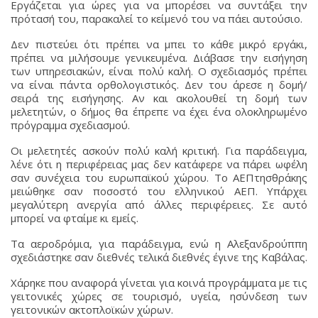
Εργάζεται για ώρες για να μπορέσει να συντάξει την
πρότασή του, παρακαλεί το κείμενό του να πάει αυτούσιο.
Δεν πιστεύει ότι πρέπει να μπει το κάθε μικρό εργάκι,
πρέπει να μιλήσουμε γενικευμένα. Διάβασε την εισήγηση
των υπηρεσιακών, είναι πολύ καλή. Ο σχεδιασμός πρέπει
να είναι πάντα ορθολογιστικός. Δεν του άρεσε η δομή/
σειρά της εισήγησης. Αν και ακολουθεί τη δομή των
μελετητών, ο δήμος θα έπρεπε να έχει ένα ολοκληρωμένο
πρόγραμμα σχεδιασμού.
Οι μελετητές ασκούν πολύ καλή κριτική. Για παράδειγμα,
λένε ότι η περιφέρειας μας δεν κατάφερε να πάρει ωφέλη
σαν συνέχεια του ευρωπαϊκού χώρου. Το ΑΕΠτησθράκης
μειώθηκε σαν ποσοστό του ελληνικού ΑΕΠ. Υπάρχει
μεγαλύτερη ανεργία από άλλες περιφέρειες. Σε αυτό
μπορεί να φταίμε κι εμείς.
Τα αεροδρόμια, για παράδειγμα, ενώ η Αλεξανδρούππη
σχεδιάστηκε σαν διεθνές τελικά διεθνές έγινε της Καβάλας.
Χάρηκε που αναφορά γίνεται για κοινά προγράμματα με τις
γειτονικές χώρες σε τουρισμό, υγεία, ησύνδεση των
γειτονικών ακτοπλοϊκών χώρων.