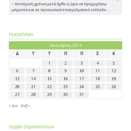
– πεντέμιση χρόνια μετά ήρθε η ώρα να προχωρήσω
μπροστά και σε προσωπικό/επαγγελματικό επίπεδο…
Ημερολόγιο
Ιανουάριος 2014
Δ
Τ
Τ
Π
Π
Σ
Κ
1
2
3
4
5
6
7
9
11
12
8
10
14
17
18
13
15
16
19
21
22
26
20
23
24
25
27
28
29
30
31
« Δεκ
Φεβ »
Αρχείο Δημοσιεύσεων