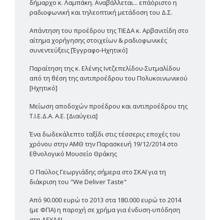
δήμαρχο κ. Λαμπάκη. Αναβάλλεται... επ΄αόριστο η
ραδιοφωνική και τηλεοπτική μετάδοση του Δ.Σ.
Απάντηση του προέδρου της ΤΙΕΔΑ κ. Αρβανιτίδη στο
αίτημα χορήγησης στοιχείων & ραδιοφωνικές
συνεντεύξεις [Έγγραφο-Ηχητικό]
Παραίτηση της κ. Ελένης Ιντζεπελίδου-Συτμαλίδου
από τη θέση της αντιπροέδρου του Πολυκοινωνικού
[Ηχητικό]
Μείωση αποδοχών προέδρου και αντιπροέδρου της
Τ.Ι.Ε.Δ.Α. Α.Ε. [Διαύγεια]
Ένα δωδεκάλεπτο ταξίδι στις τέσσερις εποχές του
χρόνου στην ΑΜΘ την Παρασκευή 19/12/2014 στο
Εθνολογικό Μουσείο Θράκης
Ο Παύλος Γεωργιάδης σήμερα στο ΣΚΑΪ για τη
διάκριση του "We Deliver Taste"
Από 90.000 ευρώ το 2013 στα 180.000 ευρώ το 2014
(με ΦΠΑ) η παροχή σε χρήμα για ένδυση-υπόδηση
στη ΔΕΥΑΑ!