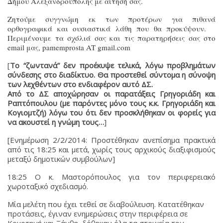
Δήμου Αλεξανδρούπολης με αίτησή σας.
Ζητούμε συγγνώμη εκ των προτέρων για πιθανά
ορθογραφικά και ουσιαστικά λάθη που θα προκύψουν.
Περιμένουμε τα σχόλιά σας και τις παρατηρήσεις σας στο
email μας, pamemprosta AT gmail.com
[
Το “ζωντανά” δεν προέκυψε τελικά, λόγω προβλημάτων
σύνδεσης στο διαδίκτυο. Θα προστεθεί σύντομα η σύνοψη
των λεχθέντων στο ενδιαφέρον αυτό ΔΣ.
Από το ΔΣ αποχώρησαν οι παρατάξεις Γρηγοριάδη και
Ραπτόπουλου (με παρόντες μόνο τους κ.κ. Γρηγοριάδη και
Κογιομτζή) λόγω του ότι δεν προσκλήθηκαν οι φορείς για
να ακουστεί η γνώμη τους…
]
[Ενημέρωση 2/2/2014: Προστέθηκαν ανεπίσημα πρακτικά
από τις 18:25 και μετά, χωρίς τους αρχικούς διαξιφισμούς
μεταξύ δημοτικών συμβούλων]
18:25 Ο κ. Μαστορόπουλος για τον περιφερειακό
χωροταξικό σχεδιασμό.
Μία μελέτη που έχει τεθεί σε διαβούλευση. Κατατέθηκαν
προτάσεις, έγιναν ενημερώσεις στην περιφέρεια σε