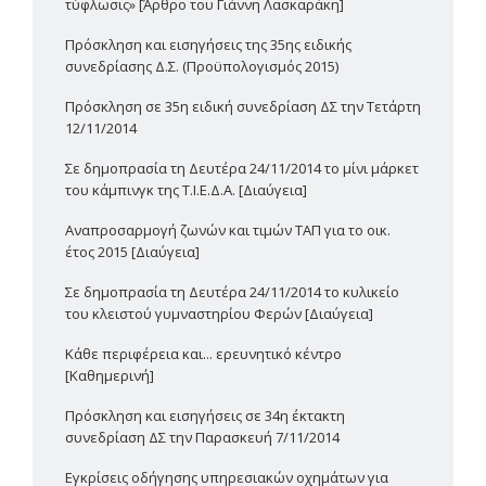
τύφλωσις» [Άρθρο του Γιάννη Λασκαράκη]
Πρόσκληση και εισηγήσεις της 35ης ειδικής
συνεδρίασης Δ.Σ. (Προϋπολογισμός 2015)
Πρόσκληση σε 35η ειδική συνεδρίαση ΔΣ την Τετάρτη
12/11/2014
Σε δημοπρασία τη Δευτέρα 24/11/2014 το μίνι μάρκετ
του κάμπινγκ της Τ.Ι.Ε.Δ.Α. [Διαύγεια]
Αναπροσαρμογή ζωνών και τιμών ΤΑΠ για το οικ.
έτος 2015 [Διαύγεια]
Σε δημοπρασία τη Δευτέρα 24/11/2014 το κυλικείο
του κλειστού γυμναστηρίου Φερών [Διαύγεια]
Κάθε περιφέρεια και... ερευνητικό κέντρο
[Καθημερινή]
Πρόσκληση και εισηγήσεις σε 34η έκτακτη
συνεδρίαση ΔΣ την Παρασκευή 7/11/2014
Εγκρίσεις οδήγησης υπηρεσιακών οχημάτων για