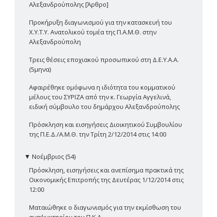
Αλεξανδρούπολης [Άρθρο]
Προκήρυξη διαγωνισμού για την κατασκευή του
Χ.Υ.Τ.Υ. Ανατολικού τομέα της Π.Α.Μ.Θ. στην
Αλεξανδρούπολη
Τρεις θέσεις εποχιακού προσωπικού στη Δ.Ε.Υ.Α.Α.
(5μηνα)
Αφαιρέθηκε ομόφωνα η ιδιότητα του κομματικού
μέλους του ΣΥΡΙΖΑ από την κ. Γεωργία Αγγελινά,
ειδική σύμβουλο του δημάρχου Αλεξανδρούπολης
Πρόσκληση και εισηγήσεις Διοικητικού Συμβουλίου
της Π.Ε.Δ./Α.Μ.Θ. την Τρίτη 2/12/2014 στις 14:00
▼
Νοέμβριος (54)
Πρόσκληση, εισηγήσεις και ανεπίσημα πρακτικά της
Οικονομικής Επιτροπής της Δευτέρας 1/12/2014 στις
12:00
Ματαιώθηκε ο διαγωνισμός για την εκμίσθωση του
αναψυκτηρίου του Π.Κ.Α.