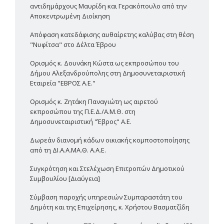
αντιδημάρχους Μαυρίδη και Γερακόπουλο από την
Αποκεντρωμένη Διοίκηση
Απόφαση κατεδάφισης αυθαίρετης καλύβας στη θέση
"Νυφίτσα" στο Δέλτα Έβρου
Ορισμός κ. Δουνάκη Κώστα ως εκπροσώπου του
Δήμου Αλεξανδρούπολης στη Δημοσυνεταιριστική
Εταιρεία "ΕΒΡΟΣ Α.Ε."
Ορισμός κ. Ζητάκη Παναγιώτη ως αιρετού
εκπροσώπου της Π.Ε.Δ./Α.Μ.Θ. στη
Δημοσυνεταιριστική "Έβρος" Α.Ε.
Δωρεάν διανομή κάδων οικιακής κομποστοποίησης
από τη ΔΙ.Α.Α.ΜΑ.Θ. Α.Α.Ε.
Συγκρότηση και Στελέχωση Επιτροπών Δημοτικού
Συμβουλίου [Διαύγεια]
Σύμβαση παροχής υπηρεσιών Συμπαραστάτη του
Δημότη και της Επιχείρησης, κ. Χρήστου Βασματζίδη