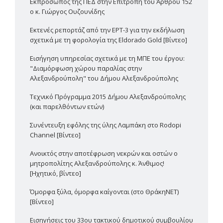
Εκπρόσωπος της ΠΕΔ στην Επιτροπή του Άρθρου 152
ο κ. Γιώργος Ουζουνίδης
Εκτενές ρεπορτάζ από την ΕΡΤ-3 για την εκδήλωση
σχετικά με τη φορολογία της Eldorado Gold [Βίντεο]
Εισήγηση υπηρεσίας σχετικά με τη ΜΠΕ του έργου:
"Διαμόρφωση χώρου παραλίας στην
Αλεξανδρούπολη" του Δήμου Αλεξανδρούπολης
Τεχνικό Πρόγραμμα 2015 Δήμου Αλεξανδρούπολης
(και παρελθόντων ετών)
Συνέντευξη εφ΄όλης της ύλης Λαμπάκη στο Rodopi
Channel [Βίντεο]
Ανοικτός στην αποτέφρωση νεκρών και οστών ο
μητροπολίτης Αλεξανδρούπολης κ. Άνθιμος!
[Ηχητικό, βίντεο]
Όμορφα ξύλα, όμορφα καίγονται (στο ΘράκηΝΕΤ)
[Βίντεο]
Εισηγήσεις του 33ου τακτικού δημοτικού συμβουλίου