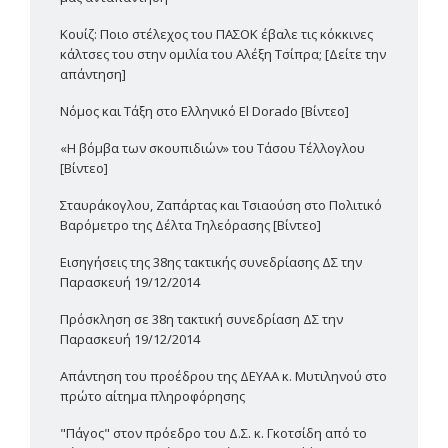
Κουίζ: Ποιο στέλεχος του ΠΑΣΟΚ έβαλε τις κόκκινες
κάλτσες του στην ομιλία του Αλέξη Τσίπρα; [Δείτε την
απάντηση]
Νόμος και Τάξη στο Ελληνικό El Dorado [Βίντεο]
«Η βόμβα των σκουπιδιών» του Τάσου Τέλλογλου
[Βίντεο]
Σταυράκογλου, Ζαπάρτας και Τσιαούση στο Πολιτικό
Βαρόμετρο της Δέλτα Τηλεόρασης [Βίντεο]
Εισηγήσεις της 38ης τακτικής συνεδρίασης ΔΣ την
Παρασκευή 19/12/2014
Πρόσκληση σε 38η τακτική συνεδρίαση ΔΣ την
Παρασκευή 19/12/2014
Απάντηση του προέδρου της ΔΕΥΑΑ κ. Μυτιληνού στο
πρώτο αίτημα πληροφόρησης
"Πάγος" στον πρόεδρο του Δ.Σ. κ. Γκοτσίδη από το