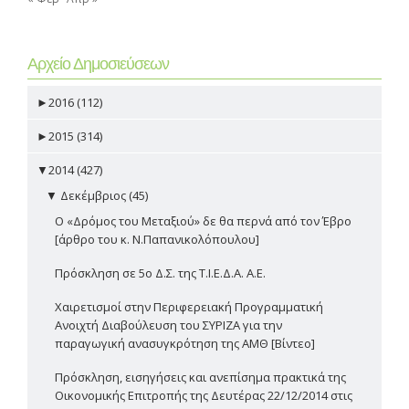
Αρχείο Δημοσιεύσεων
►
2016 (112)
►
2015 (314)
▼
2014 (427)
▼
Δεκέμβριος (45)
Ο «Δρόμος του Μεταξιού» δε θα περνά από τον Έβρο
[άρθρο του κ. Ν.Παπανικολόπουλου]
Πρόσκληση σε 5ο Δ.Σ. της Τ.Ι.Ε.Δ.Α. Α.Ε.
Χαιρετισμοί στην Περιφερειακή Προγραμματική
Ανοιχτή Διαβούλευση του ΣΥΡΙΖΑ για την
παραγωγική ανασυγκρότηση της ΑΜΘ [Βίντεο]
Πρόσκληση, εισηγήσεις και ανεπίσημα πρακτικά της
Οικονομικής Επιτροπής της Δευτέρας 22/12/2014 στις