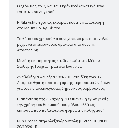
Ο ζεόλιθος, το IQ και τα μικρά-μεγάλα κατεχόμενα
του κ. Νίκου Λυγερού
Η Niki Ashton για τις Σκουριές και την καταστροφή
στο Mount Polley [Βίντεο]
Το θέμα του χρυσού θα συνεχίσει να μας απασχολεί
μέχρι να απαλλαγούμε οριστικά από αυτό, κ.
Αποστολίδη
Μελέτη σκοπιμότητας και βιωσιμότητας Μέσου
Σταθερής Τροχιάς Τραμ στα Ιωάννινα
Αναβολή για Δευτέρα 19/1/2015 στη δίκη των 35 -
Απορρίφθηκε η πρόταση άρσης περιοριστικών όρων
για τους επανεκλεγέντες δημοτικούς συμβούλους
Η απάντηση της κ. Ζάχαρη: "Η επίσκεψη έγινε χωρίς
την χρήση του θεσμικού μου ρόλου αλλά ως
εκπροσώπου πολιτιστικού φορέα της πόλης μου"
Run Greece στην Αλεξανδρούπολη [Βίντεο HD, ΝΕΡΙΤ
20/10/2014]