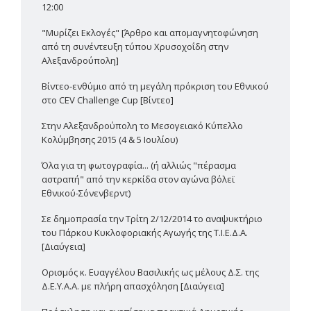
12:00
"Μυρίζει Εκλογές" [Άρθρο και απομαγνητοφώνηση
από τη συνέντευξη τύπου Χρυσοχοΐδη στην
Αλεξανδρούπολη]
Βίντεο-ενθύμιο από τη μεγάλη πρόκριση του Εθνικού
στο CEV Challenge Cup [Βίντεο]
Στην Αλεξανδρούπολη το Μεσογειακό Κύπελλο
Κολύμβησης 2015 (4 & 5 Ιουλίου)
Όλα για τη φωτογραφία... (ή αλλιώς "πέρασμα
αστραπή" από την κερκίδα στον αγώνα βόλεϊ
Εθνικού-Σόνενβερντ)
Σε δημοπρασία την Τρίτη 2/12/2014 το αναψυκτήριο
του Πάρκου Κυκλοφοριακής Αγωγής της Τ.Ι.Ε.Δ.Α.
[Διαύγεια]
Ορισμός κ. Ευαγγέλου Βασιλικής ως μέλους Δ.Σ. της
Δ.Ε.Υ.Α.Α. με πλήρη απασχόληση [Διαύγεια]