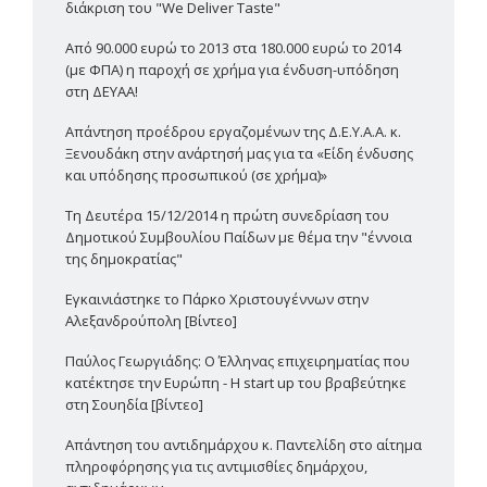
διάκριση του "We Deliver Taste"
Από 90.000 ευρώ το 2013 στα 180.000 ευρώ το 2014
(με ΦΠΑ) η παροχή σε χρήμα για ένδυση-υπόδηση
στη ΔΕΥΑΑ!
Απάντηση προέδρου εργαζομένων της Δ.Ε.Υ.Α.Α. κ.
Ξενουδάκη στην ανάρτησή μας για τα «Είδη ένδυσης
και υπόδησης προσωπικού (σε χρήμα)»
Τη Δευτέρα 15/12/2014 η πρώτη συνεδρίαση του
Δημοτικού Συμβουλίου Παίδων με θέμα την "έννοια
της δημοκρατίας"
Εγκαινιάστηκε το Πάρκο Χριστουγέννων στην
Αλεξανδρούπολη [Βίντεο]
Παύλος Γεωργιάδης: Ο Έλληνας επιχειρηματίας που
κατέκτησε την Ευρώπη - Η start up του βραβεύτηκε
στη Σουηδία [βίντεο]
Απάντηση του αντιδημάρχου κ. Παντελίδη στο αίτημα
πληροφόρησης για τις αντιμισθίες δημάρχου,