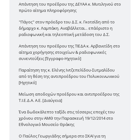
Απάντηση του προέδρου της ΔΕΥΑΑ κ. Μυτιληνού στο
πρώτο αίτημα πληροφόρησης
"Πάγος" στον πρόεδρο του Δ.Σ. κ. Γκοτσίδη από το
δήμαρχο κ. Λαμπάκη. Αναβάλλεται... επ΄αόριστο η
ραδιοφωνική και τηλεοπτική μετάδοση του Δ.Σ.
Απάντηση του προέδρου της ΤΙΕΔΑ κ. Αρβανιτίδη στο
αίτημα χορήγησης στοιχείων & ραδιοφωνικές
συνεντεύξεις [Έγγραφο-Ηχητικό]
Παραίτηση της κ. Ελένης Ιντζεπελίδου-Συτμαλίδου
από τη θέση της αντιπροέδρου του Πολυκοινωνικού
[Ηχητικό]
Μείωση αποδοχών προέδρου και αντιπροέδρου της
Τ.Ι.Ε.Δ.Α. Α.Ε. [Διαύγεια]
Ένα δωδεκάλεπτο ταξίδι στις τέσσερις εποχές του
χρόνου στην ΑΜΘ την Παρασκευή 19/12/2014 στο
Εθνολογικό Μουσείο Θράκης
Ο Παύλος Γεωργιάδης σήμερα στο ΣΚΑΪ για τη