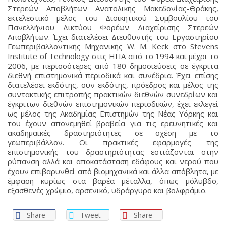
Στερεών Αποβλήτων Ανατολικής Μακεδονίας-Θράκης,
εκτελεστικό μέλος του Διοικητικού Συμβουλίου του
Πανελλήνιου Δικτύου Φορέων Διαχείρισης Στερεών
Αποβλήτων. Έχει διατελέσει Διευθυντής του Εργαστηρίου
Γεωπεριβαλλοντικής Μηχανικής W. M. Keck στο Stevens
Institute of Technology στις ΗΠΑ από το 1994 και μέχρι το
2006, με περισσότερες από 180 δημοσιεύσεις σε έγκριτα
διεθνή επιστημονικά περιοδικά και συνέδρια. Έχει επίσης
διατελέσει εκδότης, συν-εκδότης, πρόεδρος και μέλος της
συντακτικής επιτροπής πρακτικών διεθνών συνεδρίων και
έγκριτων διεθνών επιστημονικών περιοδικών, έχει εκλεγεί
ως μέλος της Ακαδημίας Επιστημών της Νέας Υόρκης και
του έχουν απονεμηθεί βραβεία για τις ερευνητικές και
ακαδημαϊκές δραστηριότητες σε σχέση με το
γεωπεριβάλλον. Οι πρακτικές εφαρμογές της
επιστημονικής του δραστηριότητας εστιάζονται στην
ρύπανση αλλά και αποκατάσταση εδάφους και νερού που
έχουν επιβαρυνθεί από βιομηχανικά και άλλα απόβλητα, με
έμφαση κυρίως στα βαρέα μέταλλα, όπως μόλυβδο,
εξασθενές χρώμιο, αρσενικό, υδράργυρο και βολφράμιο.
Share
Tweet
Share