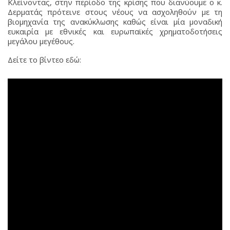
Κλείνοντας, στην περίοδο της κρίσης που διανύουμε ο κ.
Δερματάς πρότεινε στους νέους να ασχοληθούν με τη
βιομηχανία της ανακύκλωσης καθώς είναι μία μοναδική
ευκαιρία με εθνικές και ευρωπαϊκές χρηματοδοτήσεις
μεγάλου μεγέθους.
Δείτε το βίντεο εδώ: