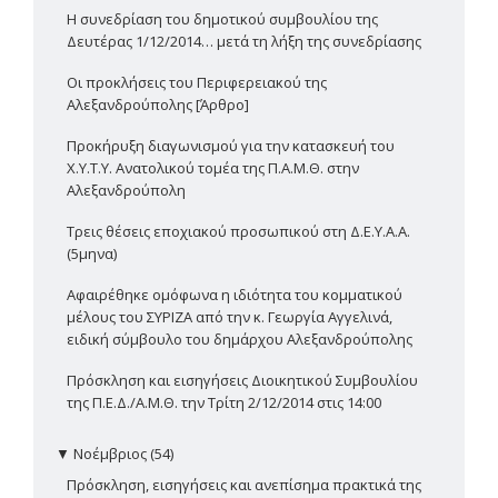
Η συνεδρίαση του δημοτικού συμβουλίου της
Δευτέρας 1/12/2014… μετά τη λήξη της συνεδρίασης
Οι προκλήσεις του Περιφερειακού της
Αλεξανδρούπολης [Άρθρο]
Προκήρυξη διαγωνισμού για την κατασκευή του
Χ.Υ.Τ.Υ. Ανατολικού τομέα της Π.Α.Μ.Θ. στην
Αλεξανδρούπολη
Τρεις θέσεις εποχιακού προσωπικού στη Δ.Ε.Υ.Α.Α.
(5μηνα)
Αφαιρέθηκε ομόφωνα η ιδιότητα του κομματικού
μέλους του ΣΥΡΙΖΑ από την κ. Γεωργία Αγγελινά,
ειδική σύμβουλο του δημάρχου Αλεξανδρούπολης
Πρόσκληση και εισηγήσεις Διοικητικού Συμβουλίου
της Π.Ε.Δ./Α.Μ.Θ. την Τρίτη 2/12/2014 στις 14:00
▼
Νοέμβριος (54)
Πρόσκληση, εισηγήσεις και ανεπίσημα πρακτικά της