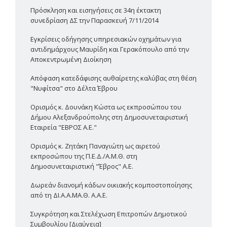
Πρόσκληση και εισηγήσεις σε 34η έκτακτη
συνεδρίαση ΔΣ την Παρασκευή 7/11/2014
Εγκρίσεις οδήγησης υπηρεσιακών οχημάτων για
αντιδημάρχους Μαυρίδη και Γερακόπουλο από την
Αποκεντρωμένη Διοίκηση
Απόφαση κατεδάφισης αυθαίρετης καλύβας στη θέση
"Νυφίτσα" στο Δέλτα Έβρου
Ορισμός κ. Δουνάκη Κώστα ως εκπροσώπου του
Δήμου Αλεξανδρούπολης στη Δημοσυνεταιριστική
Εταιρεία "ΕΒΡΟΣ Α.Ε."
Ορισμός κ. Ζητάκη Παναγιώτη ως αιρετού
εκπροσώπου της Π.Ε.Δ./Α.Μ.Θ. στη
Δημοσυνεταιριστική "Έβρος" Α.Ε.
Δωρεάν διανομή κάδων οικιακής κομποστοποίησης
από τη ΔΙ.Α.Α.ΜΑ.Θ. Α.Α.Ε.
Συγκρότηση και Στελέχωση Επιτροπών Δημοτικού
Συμβουλίου [Διαύγεια]