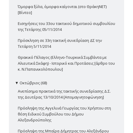
Όμορφα ξύλα, όμορφα καίγονται (στο ΘράκηΝΕΤ)
[Βίντεο]
Εισηγήσεις του 33ου τακτικού δημοτικού συμβουλίου
της Τετάρτης 05/11/2014
Πρόσκληση σε 33η τακτική συνεδρίαση ΔΣ την
Τετάρτη 5/11/2014
Θρακικό Πέλαγος (Ελληνο-Τουρκικά Συμβάντα με
Αλιευτικά Σκάφη) - Ιστορικό και Προτάσεις [άρθρο του
κ. Ν.Παπανικολόπουλου]
▼
Οκτώβριος (68)
Ανεπίσημα πρακτικά της τακτικής συνεδρίασης Δ.Σ.
της Δευτέρας 13/10/2014 [Απομαγνητοφώνηση]
Πρόσληψη της Αγγελινά Γεωργίας του Χρήστου στη
θέση Ειδικού Συμβούλου του Δήμου
Αλεξανδρούπολης
Πρόσληψη της Μπαΐρα Δήμητρας του Αλεξάνδρου