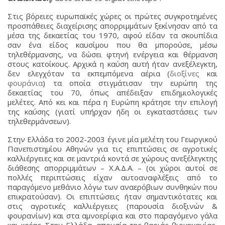
Στις βόρειες ευρωπαϊκές χώρες οι πρώτες συγκροτημένες
προσπάθειες διαχείρισης απορριμμάτων ξεκίνησαν από τα
μέσα της δεκαετίας του 1970, αφού είδαν τα σκουπίδια
σαν ένα είδος καυσίμου που θα μπορούσε, μέσω
τηλεθέρμανσης, να δώσει φτηνή ενέργεια και θέρμανση
στους κατοίκους. Αρχικά η καύση αυτή ήταν ανεξέλεγκτη,
δεν ελεγχόταν τα εκπεμπόμενα αέρια (
διοξίνες
και
φουράνια
) τα οποία στιγμάτισαν την ευρώπη της
δεκαετίας του 70, όπως απέδειξαν επιδημιολογικές
μελέτες. Από κει και πέρα η Ευρώπη κράτησε την επιλογή
της καύσης (γιατί υπήρχαν ήδη οι εγκαταστάσεις των
τηλεθερμάνσεων).
Στην Ελλάδα το 2002-2003 έγινε μία μελέτη του Γεωργικού
Πανεπιστημίου Αθηνών για τις επιπτώσεις σε αγροτικές
καλλιέργειες και σε μαντριά κοντά σε χώρους ανεξέλεγκτης
διάθεσης απορριμμάτων – Χ.Α.Δ.Α. – (οι χώροι αυτοί σε
πολλές περιπτώσεις είχαν αυτοαναφλέξεις από το
παραγόμενο μεθάνιο λόγω των αναερόβιων συνθηκών που
επικρατούσαν). Οι επιπτώσεις ήταν σημαντικότατες και
στις αγροτικές καλλιέργειες (παρουσία διοξινών &
φουρανίων) και στα αμνοερίφια και στο παραγόμενο γάλα
και κρέας. Στην Ελλάδα, απουσία της βαριάς βιομηχανίας,