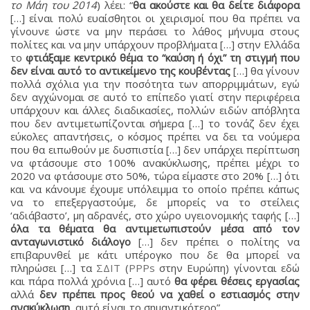
το Μάη του 2014
) λέει: “
θα ακούστε και θα δείτε διάφορα
[…] είναι πολύ ευαίσθητοι οι χειρισμοί που θα πρέπει να
γίνουνε ώστε να μην περάσει το λάθος μήνυμα στους
πολίτες και να μην υπάρχουν προβλήματα […] στην Ελλάδα
το
φτιάξαμε κεντρικό θέμα το “καύση ή όχι” τη στιγμή που
δεν είναι αυτό το αντικείμενο της κουβέντας
[…] θα γίνουν
πολλά σχόλια για την ποσότητα των απορριμμάτων, εγώ
δεν αγχώνομαι σε αυτό το επίπεδο γιατί στην περιφέρεια
υπάρχουν και άλλες διαδικασίες, πολλών ειδών απόβλητα
που δεν αντιμετωπίζονται σήμερα […] το τονάζ δεν έχει
εύκολες απαντήσεις, ο κόσμος πρέπει να δει τα νούμερα
που θα ειπωθούν με δυσπιστία […] δεν υπάρχει περίπτωση
να φτάσουμε στο 100% ανακύκλωσης, πρέπει μέχρι το
2020 να φτάσουμε στο 50%, τώρα είμαστε στο 20% […] ότι
και να κάνουμε έχουμε υπόλειμμα το οποίο πρέπει κάπως
να το επεξεργαστούμε, δε μπορείς να το στείλεις
‘αδιάβαστο’, μη αδρανές, στο χώρο υγειονομικής ταφής […]
όλα τα θέματα θα αντιμετωπιστούν μέσα από τον
ανταγωνιστικό διάλογο
[…] δεν πρέπει ο πολίτης να
επιβαρυνθεί με κάτι υπέρογκο που δε θα μπορεί να
πληρώσει […] τα
ΣΔΙΤ
(
PPPs
στην Ευρώπη) γίνονται εδώ
και πάρα πολλά χρόνια […] αυτό
θα φέρει θέσεις εργασίας
αλλά
δεν πρέπει προς θεού να χαθεί ο εστιασμός στην
ανακύκλωση
, αυτό είναι το σημαντικότερο”.