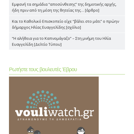
Εμφανή τα σημάδια “αποσύνθεσης” της δημοτικής αρχής,
ήδη πριν από τη μέση της θητείας της… [άρθρο]
Και το Καθολικό Επισκοπείο είχε “βάλει στο μάτι” ο πρώην
δήμαρχος Ηλίας Ευαγγελίδης [σχόλιο]
“Η αλήθεια για το Καπνομάγαζο” – Στη μνήμη του Ηλία
Ευαγγελίδη [Δελτίο Τύπου]
Ρωτήστε τους βουλευτές Έβρου