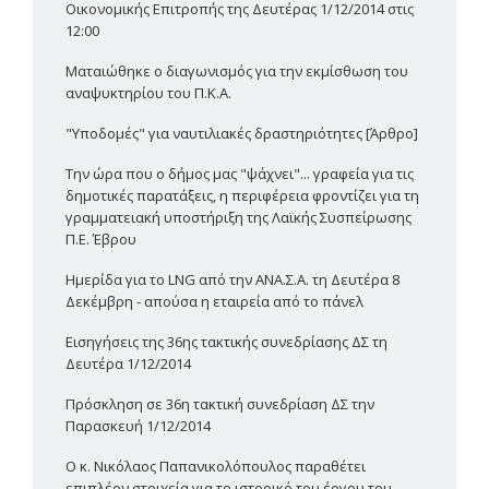
Οικονομικής Επιτροπής της Δευτέρας 1/12/2014 στις
12:00
Ματαιώθηκε ο διαγωνισμός για την εκμίσθωση του
αναψυκτηρίου του Π.Κ.Α.
"Υποδομές" για ναυτιλιακές δραστηριότητες [Άρθρο]
Την ώρα που ο δήμος μας "ψάχνει"... γραφεία για τις
δημοτικές παρατάξεις, η περιφέρεια φροντίζει για τη
γραμματειακή υποστήριξη της Λαϊκής Συσπείρωσης
Π.Ε. Έβρου
Ημερίδα για το LNG από την ΑΝΑ.Σ.Α. τη Δευτέρα 8
Δεκέμβρη - απούσα η εταιρεία από το πάνελ
Εισηγήσεις της 36ης τακτικής συνεδρίασης ΔΣ τη
Δευτέρα 1/12/2014
Πρόσκληση σε 36η τακτική συνεδρίαση ΔΣ την
Παρασκευή 1/12/2014
Ο κ. Νικόλαος Παπανικολόπουλος παραθέτει
επιπλέον στοιχεία για το ιστορικό του έργου του