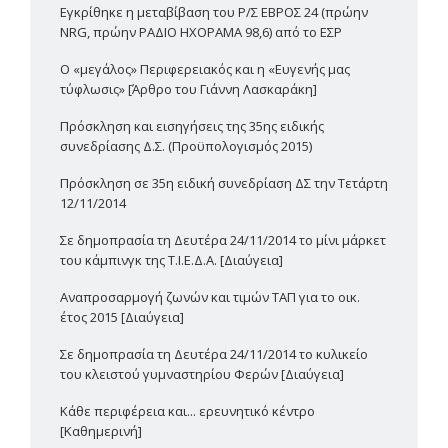
Εγκρίθηκε η μεταβίβαση του Ρ/Σ ΕΒΡΟΣ 24 (πρώην
NRG, πρώην ΡΑΔΙΟ ΗΧΟΡΑΜΑ 98,6) από το ΕΣΡ
Ο «μεγάλος» Περιφερειακός και η «Ευγενής μας
τύφλωσις» [Άρθρο του Γιάννη Λασκαράκη]
Πρόσκληση και εισηγήσεις της 35ης ειδικής
συνεδρίασης Δ.Σ. (Προϋπολογισμός 2015)
Πρόσκληση σε 35η ειδική συνεδρίαση ΔΣ την Τετάρτη
12/11/2014
Σε δημοπρασία τη Δευτέρα 24/11/2014 το μίνι μάρκετ
του κάμπινγκ της Τ.Ι.Ε.Δ.Α. [Διαύγεια]
Αναπροσαρμογή ζωνών και τιμών ΤΑΠ για το οικ.
έτος 2015 [Διαύγεια]
Σε δημοπρασία τη Δευτέρα 24/11/2014 το κυλικείο
του κλειστού γυμναστηρίου Φερών [Διαύγεια]
Κάθε περιφέρεια και... ερευνητικό κέντρο
[Καθημερινή]