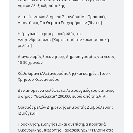
Λιμένα Αλεξανδρούπολης
Δείτε ζωντανά: Διήμερο Σεμινάριο Με Πρακτικές
Απαντήσεις Για Θέματα Επιχειρήσεων [Βίντεο]
Η "μεγάλη" περιφερειακή οδός της
Αλεξανδρούπολης [Χάρτες από την κυκλοφοριακή
μελέτη]
Διαγωνισμός Ερευνητικής Δημοσιογραφίας για νέους
18-30 χρονών
Κάθε λιμάνι (Αλεξανδρούπολης) και καημός... [του κ.
Χρήστου Κατσαντούρα]
Δεν μπορεί να καλύψει τις λειτουργικές του δαπάνες
ο δήμος, "δανείζεται" 290.000 ευρώ από τη ΣΑΤΑ
Ορισμός μελών Δημοτικής Επιτροπής Διαβούλευσης
[Διαύγεια]
Πρόσκληση, εισηγήσεις και ανεπίσημα πρακτικά
Οικονομικής Επιτροπής Παρασκευής 21/11/2014 στις