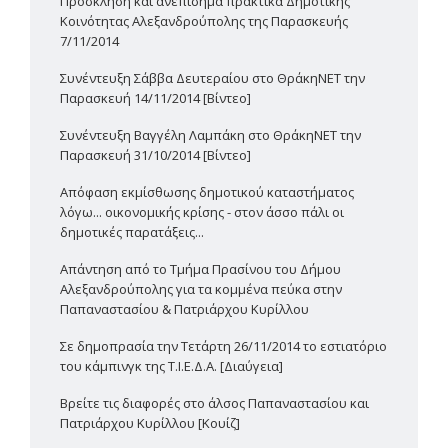
Πρόσκληση και ανεπίσημα πρακτικά Δημοτικής
Κοινότητας Αλεξανδρούπολης της Παρασκευής
7/11/2014
Συνέντευξη Σάββα Δευτεραίου στο ΘράκηΝΕΤ την
Παρασκευή 14/11/2014 [Βίντεο]
Συνέντευξη Βαγγέλη Λαμπάκη στο ΘράκηΝΕΤ την
Παρασκευή 31/10/2014 [Βίντεο]
Απόφαση εκμίσθωσης δημοτικού καταστήματος
λόγω... οικονομικής κρίσης - στον άσσο πάλι οι
δημοτικές παρατάξεις...
Απάντηση από το Τμήμα Πρασίνου του Δήμου
Αλεξανδρούπολης για τα κομμένα πεύκα στην
Παπαναστασίου & Πατριάρχου Κυρίλλου
Σε δημοπρασία την Τετάρτη 26/11/2014 το εστιατόριο
του κάμπινγκ της Τ.Ι.Ε.Δ.Α. [Διαύγεια]
Βρείτε τις διαφορές στο άλσος Παπαναστασίου και
Πατριάρχου Κυρίλλου [Κουίζ]