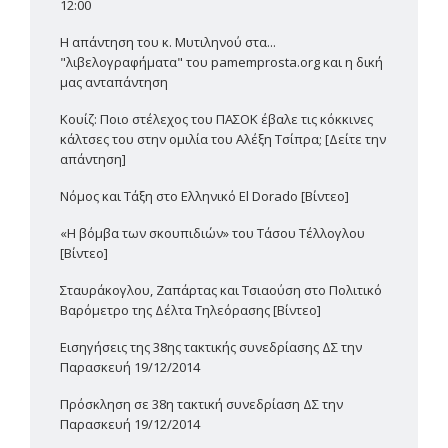
12:00
Η απάντηση του κ. Μυτιληνού στα...
"λιβελογραφήματα" του pamemprosta.org και η δική
μας ανταπάντηση
Κουίζ: Ποιο στέλεχος του ΠΑΣΟΚ έβαλε τις κόκκινες
κάλτσες του στην ομιλία του Αλέξη Τσίπρα; [Δείτε την
απάντηση]
Νόμος και Τάξη στο Ελληνικό El Dorado [Βίντεο]
«Η βόμβα των σκουπιδιών» του Τάσου Τέλλογλου
[Βίντεο]
Σταυράκογλου, Ζαπάρτας και Τσιαούση στο Πολιτικό
Βαρόμετρο της Δέλτα Τηλεόρασης [Βίντεο]
Εισηγήσεις της 38ης τακτικής συνεδρίασης ΔΣ την
Παρασκευή 19/12/2014
Πρόσκληση σε 38η τακτική συνεδρίαση ΔΣ την
Παρασκευή 19/12/2014