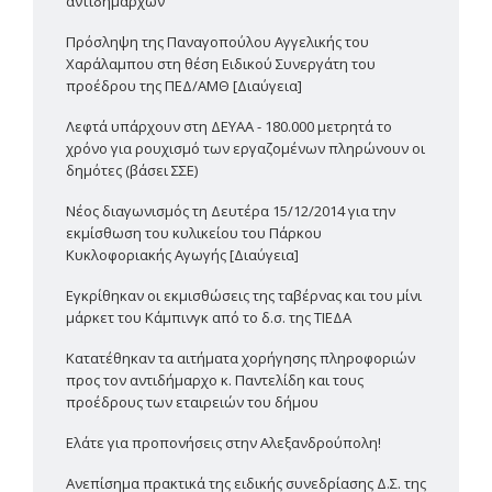
αντιδημάρχων
Πρόσληψη της Παναγοπούλου Αγγελικής του
Χαράλαμπου στη θέση Ειδικού Συνεργάτη του
προέδρου της ΠΕΔ/ΑΜΘ [Διαύγεια]
Λεφτά υπάρχουν στη ΔΕΥΑΑ - 180.000 μετρητά το
χρόνο για ρουχισμό των εργαζομένων πληρώνουν οι
δημότες (βάσει ΣΣΕ)
Νέος διαγωνισμός τη Δευτέρα 15/12/2014 για την
εκμίσθωση του κυλικείου του Πάρκου
Κυκλοφοριακής Αγωγής [Διαύγεια]
Εγκρίθηκαν οι εκμισθώσεις της ταβέρνας και του μίνι
μάρκετ του Κάμπινγκ από το δ.σ. της ΤΙΕΔΑ
Κατατέθηκαν τα αιτήματα χορήγησης πληροφοριών
προς τον αντιδήμαρχο κ. Παντελίδη και τους
προέδρους των εταιρειών του δήμου
Ελάτε για προπονήσεις στην Αλεξανδρούπολη!
Ανεπίσημα πρακτικά της ειδικής συνεδρίασης Δ.Σ. της