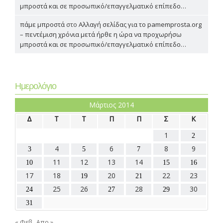
μπροστά και σε προσωπικό/επαγγελματικό επίπεδο…
πάμε μπροστά
στο
Αλλαγή σελίδας για το pamemprosta.org
– πεντέμιση χρόνια μετά ήρθε η ώρα να προχωρήσω
μπροστά και σε προσωπικό/επαγγελματικό επίπεδο…
Ημερολόγιο
Μάρτιος 2014
Δ
Τ
Τ
Π
Π
Σ
Κ
1
2
4
6
8
9
3
5
7
11
12
13
14
10
15
16
17
18
20
22
23
19
21
25
26
28
30
24
27
29
31
« Φεβ
Απρ »