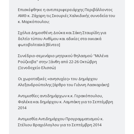
Επισκέφθηκε η αντιπεριφερειάρχης Περιβάλλοντος
ΑΜΘ κ. Ζάχαρη τις Σκουριές Χαλκιδικής συνοδεία του
κ. Μαρκόπουλου;
Σχόλια Δημοσθένη Δούκα και Σάκη Σταυρίδη για
δελτίο τύπου Ανθίμου και αδικίες στα οικιακά
φωτοβολταϊκά [Βίντεο]
Συνέδριο-σεμινάριο μητρικού θηλασμού "Μιλένα
Ρούζκοβα" στην Ξάνθη από 22-26 Οκτώβρη
(Ξενοδοχείο Ελισσώ)
Οι χωροταξικές «ανησυχίες» του Δημάρχου
Αλεξανδρούπολης [άρθρο του Γιάννη Λασκαράκη]
Αντιμισθίες αντιδημάρχων κ.κ. Γερακόπουλου,
Φαλέκα και δημάρχου κ. Λαμπάκη για το Σεπτέμβρη
2014
Αντιμισθία Αντιδημάρχου Προγραμματισμού κ.
Στέλιου Βραχιόλογλου για το Σεπτέμβρη 2014