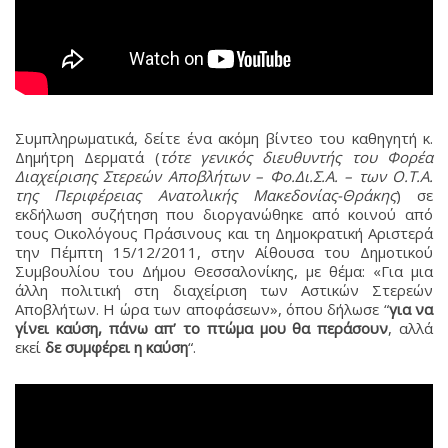
Συμπληρωματικά, δείτε ένα ακόμη βίντεο του καθηγητή κ.
Δημήτρη Δερματά (
τότε γενικός διευθυντής του Φορέα
Διαχείρισης Στερεών Αποβλήτων – Φο.Δι.Σ.Α. – των Ο.Τ.Α.
της Περιφέρειας Ανατολικής Μακεδονίας-Θράκης
) σε
εκδήλωση συζήτηση που διοργανώθηκε από κοινού από
τους Οικολόγους Πράσινους και τη Δημοκρατική Αριστερά
την Πέμπτη 15/12/2011, στην Αίθουσα του Δημοτικού
Συμβουλίου του Δήμου Θεσσαλονίκης, με θέμα: «Για μια
άλλη πολιτική στη διαχείριση των Αστικών Στερεών
Αποβλήτων. Η ώρα των αποφάσεων», όπου δήλωσε “
για να
γίνει καύση, πάνω απ’ το πτώμα μου θα περάσουν
, αλλά
εκεί
δε συμφέρει η καύση
“.