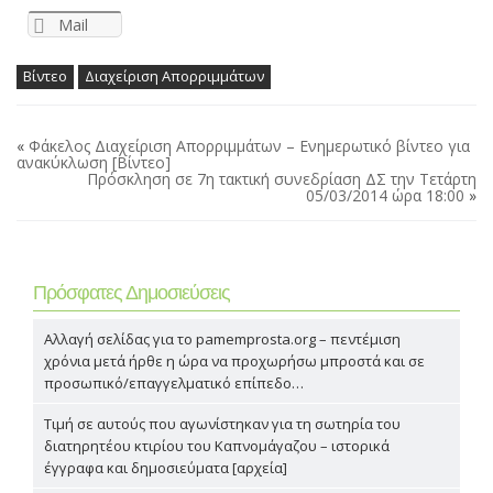
Mail
Βίντεο
Διαχείριση Απορριμμάτων
«
Φάκελος Διαχείριση Απορριμμάτων – Ενημερωτικό βίντεο για
ανακύκλωση [Βίντεο]
Πρόσκληση σε 7η τακτική συνεδρίαση ΔΣ την Τετάρτη
05/03/2014 ώρα 18:00
»
Πρόσφατες Δημοσιεύσεις
Αλλαγή σελίδας για το pamemprosta.org – πεντέμιση
χρόνια μετά ήρθε η ώρα να προχωρήσω μπροστά και σε
προσωπικό/επαγγελματικό επίπεδο…
Τιμή σε αυτούς που αγωνίστηκαν για τη σωτηρία του
διατηρητέου κτιρίου του Καπνομάγαζου – ιστορικά
έγγραφα και δημοσιεύματα [αρχεία]