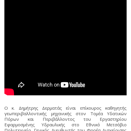
Ο κ. Δημήτρης Δερματάς είναι επίκουρος καθηγητής
γεωπεριβαλλοντικής μηχανικής στον Τομέα Υδατικών
Πόρων και Περιβάλλοντος του Εργαστηρίου
Εφαρμοσμένης Υδραυλικής στο Εθνικό Μετσόβιο
Πολυτεχνείο, Γενικός Διευθυντής του Φορέα Διαχείρισης