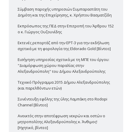
Σύμβαση παροχής υπηρεσιών Συμπαραστάτη του
Δημότη και της Επιχείρησης, κ. Χρήστου Βασματζίδη
Εκπρόσωπος της ΠΕΔ στην Επιτροπή του Άρθρου 152
ο κ. Γιώργος Ουζουνίδης
Εκτενές ρεπορτάζ από την ΕΡΤ-3 για την εκδήλωση
σχετικά με τη φορολογία της Eldorado Gold [Βίντεο]
Εισήγηση υπηρεσίας σχετικά με τη ΜΠΕ του έργου:
"Διαμόρφωση χώρου παραλίας στην
Αλεξανδρούπολη" του Δήμου Αλεξανδρούπολης
Τεχνικό Πρόγραμμα 2015 Δήμου Αλεξανδρούπολης
(και παρελθόντων ετών)
Συνέντευξη εφ΄όλης της ύλης Λαμπάκη στο Rodopi
Channel [Βίντεο]
Ανοικτός στην αποτέφρωση νεκρών και οστών ο
μητροπολίτης Αλεξανδρούπολης κ. Άνθιμος!
[Ηχητικό, βίντεο]