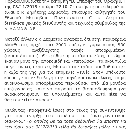
Παρακολουθείστε την εκπομπή
“Εξ Επαφής”
του ΘράκηΝΕΤ
της
08/11/2013
και ώρα
22:10
. Σε αυτήν προσκεκλημμένος
είναι ο κ.
Δημήτρης Δερματάς
, επίκουρος καθηγητής του
Εθνικού Μετσόβιου Πολυτεχνείου. Ο κ. Δερματάς
διετέλεσε γενικός διευθυντής και τεχνικός σύμβουλος της
ΔΙ.Α.Α.ΜΑ.Θ. Α.Ε.
Μεταξύ άλλων ο κ. Δερματάς αναφέρει ότι στην περιφέρεια
ΑΜαΘ στις αρχές του 2000 υπήρχαν γύρω στους 350
χώρους ανεξέλεγκτης ταφής απορριμμάτων
(σκουπιδότοποι). Θεωρήθηκε η «τσάμπα» λύση, οι δήμοι
έκαναν μόνο την αποκομιδή και «πετούσαν» τα σκουπίδια
σε γειτονικές περιοχές. Με αυτό τον τρόπο υποβαθμίστηκε
η αξία της γης για τις επόμενες γενιές. Στον υπόλοιπο
κόσμο γινόταν διαλογή στην πηγή και ανακύκλωση, τα μη
ανακυκλώσιμα απορρίμματα περνούσαν από μία μονάδα
επεξεργασίας ώστε να εκτραπεί το βιοαποδομήσιμο (να
αδρανοποιηθούν τα υπολλείμματα) και αυτά είτε να
θαφτούν είτε να καούν.
Μιλώντας (προφητικά ίσως) στο τέλος της συνέντευξης
για την έναρξη του σταδίου του “ανταγωνιστικού
διαλόγου” (
ο οποίος με τα τότε δεδομένα θα έπρεπε να
ξεκινήσει στις 3/12/2013 αλλά θα ξεκινήσει μάλλον προς