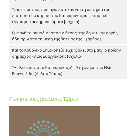
Τιμή σε αυτούς που αγωνίστηκαν για τη σωτηρία του
διατηρητέου κτιρίου του Καπνομάγαζου – ιστορικά
έγγραφα και δημοσιεύματα [αρχεία]
Εμφανή τα σημάδια “αποσύνθεσης” της δημοτικής αρχής,
ήδη πριν από τη μέση της θητείας της… [άρθρο]
Και το Καθολικό Επισκοπείο είχε “βάλει στο μάτι” ο πρώην
δήμαρχος Ηλίας Ευαγγελίδης [σχόλιο]
“Η αλήθεια για το Καπνομάγαζο” – Στη μνήμη του Ηλία
Ευαγγελίδη [Δελτίο Τύπου]
Ρωτήστε τους βουλευτές Έβρου