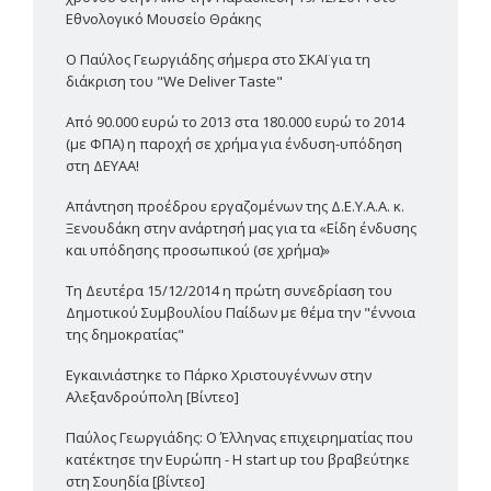
Εθνολογικό Μουσείο Θράκης
Ο Παύλος Γεωργιάδης σήμερα στο ΣΚΑΪ για τη
διάκριση του "We Deliver Taste"
Από 90.000 ευρώ το 2013 στα 180.000 ευρώ το 2014
(με ΦΠΑ) η παροχή σε χρήμα για ένδυση-υπόδηση
στη ΔΕΥΑΑ!
Απάντηση προέδρου εργαζομένων της Δ.Ε.Υ.Α.Α. κ.
Ξενουδάκη στην ανάρτησή μας για τα «Είδη ένδυσης
και υπόδησης προσωπικού (σε χρήμα)»
Τη Δευτέρα 15/12/2014 η πρώτη συνεδρίαση του
Δημοτικού Συμβουλίου Παίδων με θέμα την "έννοια
της δημοκρατίας"
Εγκαινιάστηκε το Πάρκο Χριστουγέννων στην
Αλεξανδρούπολη [Βίντεο]
Παύλος Γεωργιάδης: Ο Έλληνας επιχειρηματίας που
κατέκτησε την Ευρώπη - Η start up του βραβεύτηκε
στη Σουηδία [βίντεο]