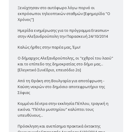
Ξενύχτησαν στο αυτόφωρο λόγω πορνό οι
εκπρόσωποι τηλεοπτικών σταθμών [Εφημερίδα "Ο
Χρόνος"]
Ημερίδα ενημέρωσης για το πρόγραμμα Erasmus+
στην Αλεξανδρούπολη την Παρασκευή 24/10/2014
Καλώς ήρθες στην παρέα μας, Έμυ!
Ο δήμαρχος Αλεξανδρούπολης, οι "εχθροί του λαού"
και το επίπεδο της δημοκρατίας στο δήμο μας...
[Ελεγκτικό Συνέδριο, επεισόδιο 2ο]
Από τη Θράκη στη Βουλγαρία για αποτέφρωση -
Καύση νεκρών στο δημόσιο αποτεφρωτήριο της
Σόφιας
Κομμένα δέντρα στην εκκλησία Πέπλου, τραγική η
εικόνα. "Πέπλο μυστηρίου" καλύπτει τους
υπευθύνους...
Πρόσκληση και ανεπίσημα πρακτικά έκτακτης
Οικονομικής Επιτροπής Δευτέρας 6/10/2014 στις