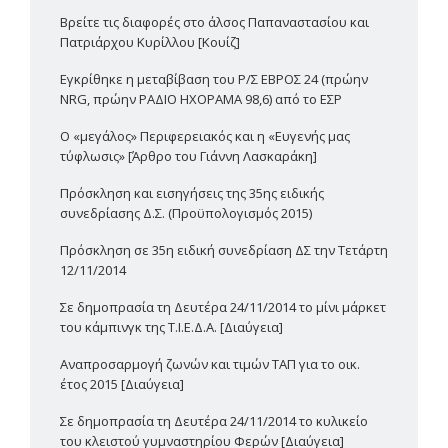
Βρείτε τις διαφορές στο άλσος Παπαναστασίου και
Πατριάρχου Κυρίλλου [Κουίζ]
Εγκρίθηκε η μεταβίβαση του Ρ/Σ ΕΒΡΟΣ 24 (πρώην
NRG, πρώην ΡΑΔΙΟ ΗΧΟΡΑΜΑ 98,6) από το ΕΣΡ
Ο «μεγάλος» Περιφερειακός και η «Ευγενής μας
τύφλωσις» [Άρθρο του Γιάννη Λασκαράκη]
Πρόσκληση και εισηγήσεις της 35ης ειδικής
συνεδρίασης Δ.Σ. (Προϋπολογισμός 2015)
Πρόσκληση σε 35η ειδική συνεδρίαση ΔΣ την Τετάρτη
12/11/2014
Σε δημοπρασία τη Δευτέρα 24/11/2014 το μίνι μάρκετ
του κάμπινγκ της Τ.Ι.Ε.Δ.Α. [Διαύγεια]
Αναπροσαρμογή ζωνών και τιμών ΤΑΠ για το οικ.
έτος 2015 [Διαύγεια]
Σε δημοπρασία τη Δευτέρα 24/11/2014 το κυλικείο
του κλειστού γυμναστηρίου Φερών [Διαύγεια]