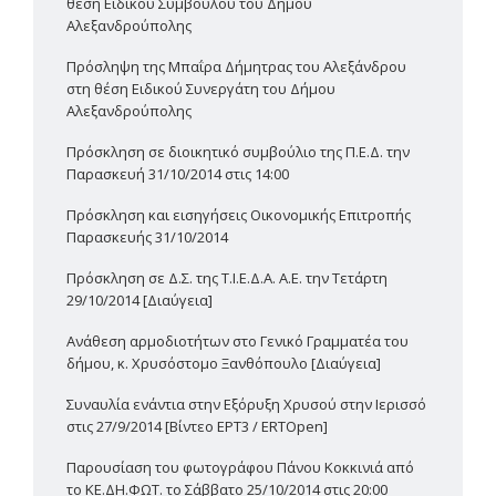
θέση Ειδικού Συμβούλου του Δήμου
Αλεξανδρούπολης
Πρόσληψη της Μπαΐρα Δήμητρας του Αλεξάνδρου
στη θέση Ειδικού Συνεργάτη του Δήμου
Αλεξανδρούπολης
Πρόσκληση σε διοικητικό συμβούλιο της Π.Ε.Δ. την
Παρασκευή 31/10/2014 στις 14:00
Πρόσκληση και εισηγήσεις Οικονομικής Επιτροπής
Παρασκευής 31/10/2014
Πρόσκληση σε Δ.Σ. της Τ.Ι.Ε.Δ.Α. Α.Ε. την Τετάρτη
29/10/2014 [Διαύγεια]
Ανάθεση αρμοδιοτήτων στο Γενικό Γραμματέα του
δήμου, κ. Χρυσόστομο Ξανθόπουλο [Διαύγεια]
Συναυλία ενάντια στην Εξόρυξη Χρυσού στην Ιερισσό
στις 27/9/2014 [Βίντεο ΕΡΤ3 / ERTOpen]
Παρουσίαση του φωτογράφου Πάνου Κοκκινιά από
το ΚΕ.ΔΗ.ΦΩΤ. το Σάββατο 25/10/2014 στις 20:00