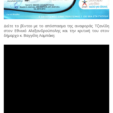
Δείτε το βίντεο με το απόσπασμα της αναφοράς Τζανίδη
στον Εθνικό Αλεξανδρούπολης και την κριτική του στον
δήμαρχο κ. Βαγγέλη Λαμπάκη: