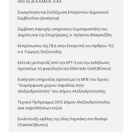
από τη ΔΙ.Α.Α.ΜΑ.Θ. Α.Α.Ε.
Συγκρότηση και Στελέχωση Επιτροπών Δημοτικού
Συμβουλίου [Διαύγεια]
Σύμβαση παροχής υπηρεσιών Συμπαραστάτη του
Δημότη και της Επιχείρησης, κ. Χρήστου Βασματζίδη
Εκπρόσωπος της ΠΕΔ στην Επιτροπή του Άρθρου 152
ο κ. Γιώργος Ουζουνίδης
Εκτενές ρεπορτάζ από την ΕΡΤ-3 για την εκδήλωση
σχετικά με τη φορολογία της Eldorado Gold [Βίντεο]
Εισήγηση υπηρεσίας σχετικά με τη ΜΠΕ του έργου:
"Διαμόρφωση χώρου παραλίας στην
Αλεξανδρούπολη" του Δήμου Αλεξανδρούπολης
Τεχνικό Πρόγραμμα 2015 Δήμου Αλεξανδρούπολης
(και παρελθόντων ετών)
Συνέντευξη εφ΄όλης της ύλης Λαμπάκη στο Rodopi
Channel [Βίντεο]