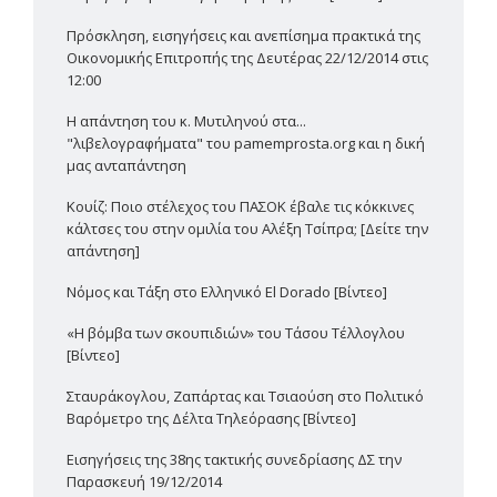
Πρόσκληση, εισηγήσεις και ανεπίσημα πρακτικά της
Οικονομικής Επιτροπής της Δευτέρας 22/12/2014 στις
12:00
Η απάντηση του κ. Μυτιληνού στα...
"λιβελογραφήματα" του pamemprosta.org και η δική
μας ανταπάντηση
Κουίζ: Ποιο στέλεχος του ΠΑΣΟΚ έβαλε τις κόκκινες
κάλτσες του στην ομιλία του Αλέξη Τσίπρα; [Δείτε την
απάντηση]
Νόμος και Τάξη στο Ελληνικό El Dorado [Βίντεο]
«Η βόμβα των σκουπιδιών» του Τάσου Τέλλογλου
[Βίντεο]
Σταυράκογλου, Ζαπάρτας και Τσιαούση στο Πολιτικό
Βαρόμετρο της Δέλτα Τηλεόρασης [Βίντεο]
Εισηγήσεις της 38ης τακτικής συνεδρίασης ΔΣ την
Παρασκευή 19/12/2014