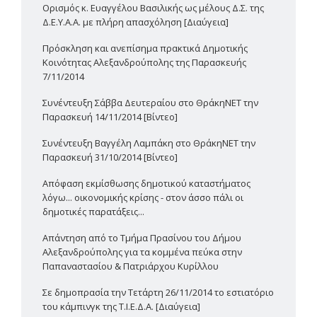
Ορισμός κ. Ευαγγέλου Βασιλικής ως μέλους Δ.Σ. της
Δ.Ε.Υ.Α.Α. με πλήρη απασχόληση [Διαύγεια]
Πρόσκληση και ανεπίσημα πρακτικά Δημοτικής
Κοινότητας Αλεξανδρούπολης της Παρασκευής
7/11/2014
Συνέντευξη Σάββα Δευτεραίου στο ΘράκηΝΕΤ την
Παρασκευή 14/11/2014 [Βίντεο]
Συνέντευξη Βαγγέλη Λαμπάκη στο ΘράκηΝΕΤ την
Παρασκευή 31/10/2014 [Βίντεο]
Απόφαση εκμίσθωσης δημοτικού καταστήματος
λόγω... οικονομικής κρίσης - στον άσσο πάλι οι
δημοτικές παρατάξεις...
Απάντηση από το Τμήμα Πρασίνου του Δήμου
Αλεξανδρούπολης για τα κομμένα πεύκα στην
Παπαναστασίου & Πατριάρχου Κυρίλλου
Σε δημοπρασία την Τετάρτη 26/11/2014 το εστιατόριο
του κάμπινγκ της Τ.Ι.Ε.Δ.Α. [Διαύγεια]