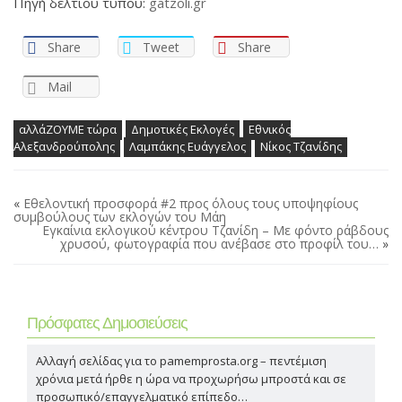
Πηγή δελτίου τύπου:
gatzoli.gr
Share
Tweet
Share
Mail
αλλάΖΟΥΜΕ τώρα
Δημοτικές Εκλογές
Εθνικός
Αλεξανδρούπολης
Λαμπάκης Ευάγγελος
Νίκος Τζανίδης
«
Εθελοντική προσφορά #2 προς όλους τους υποψηφίους
συμβούλους των εκλογών του Μάη
Εγκαίνια εκλογικού κέντρου Τζανίδη – Με φόντο ράβδους
χρυσού, φωτογραφία που ανέβασε στο προφίλ του…
»
Πρόσφατες Δημοσιεύσεις
Αλλαγή σελίδας για το pamemprosta.org – πεντέμιση
χρόνια μετά ήρθε η ώρα να προχωρήσω μπροστά και σε
προσωπικό/επαγγελματικό επίπεδο…