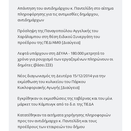
Απάντηση του αντιδημάρχου κ. Παντελίδη στο αίτημα
πληροφόρησης για τις αντιμισθίες δημάρχου,
αντιδημάρχων
Πρόσληψη της Παναγοπούλου Αγγελικής του
Χαράλαμπου στη θέση Ειδικού Συνεργάτη του
προέδρου της ΠΕΔ/ΑΜΘ [Διαύγεια]
Λεφτά υπάρχουν στη ΔΕΥΑΑ - 180.000 μετρητά το
χρόνο για ρουχισμό των εργαζομένων πληρώνουν οι
δημότες (βάσει ΣΣΕ)
Νέος διαγωνισμός τη Δευτέρα 15/12/2014 για την
εκμίσθωση του κυλικείου του Πάρκου
Κυκλοφοριακής Αγωγής [Διαύγεια]
Εγκρίθηκαν οι εκμισθώσεις της ταβέρνας και του μίνι
μάρκετ του Κάμπινγκ από το δ.σ. της ΤΙΕΔΑ
Κατατέθηκαν τα αιτήματα χορήγησης πληροφοριών
προς τον αντιδήμαρχο κ. Παντελίδη και τους
προέδρους των εταιρειών του δήμου