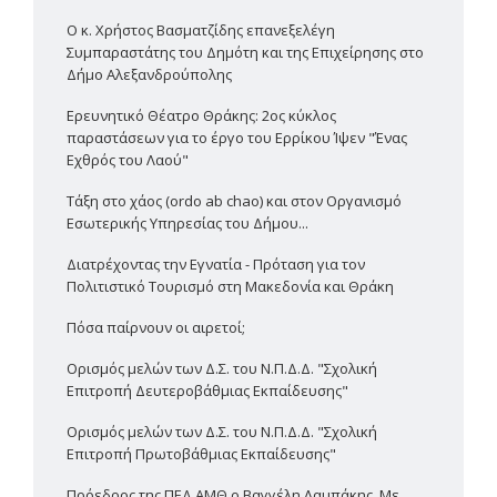
Ο κ. Χρήστος Βασματζίδης επανεξελέγη
Συμπαραστάτης του Δημότη και της Επιχείρησης στο
Δήμο Αλεξανδρούπολης
Ερευνητικό Θέατρο Θράκης: 2ος κύκλος
παραστάσεων για το έργο του Ερρίκου Ίψεν "Ένας
Εχθρός του Λαού"
Τάξη στο χάος (ordo ab chao) και στον Οργανισμό
Εσωτερικής Υπηρεσίας του Δήμου...
Διατρέχοντας την Εγνατία - Πρόταση για τον
Πολιτιστικό Τουρισμό στη Μακεδονία και Θράκη
Πόσα παίρνουν οι αιρετοί;
Ορισμός μελών των Δ.Σ. του Ν.Π.Δ.Δ. "Σχολική
Επιτροπή Δευτεροβάθμιας Εκπαίδευσης"
Ορισμός μελών των Δ.Σ. του Ν.Π.Δ.Δ. "Σχολική
Επιτροπή Πρωτοβάθμιας Εκπαίδευσης"
Πρόεδρος της ΠΕΔ ΑΜΘ ο Βαγγέλη Λαμπάκης. Με