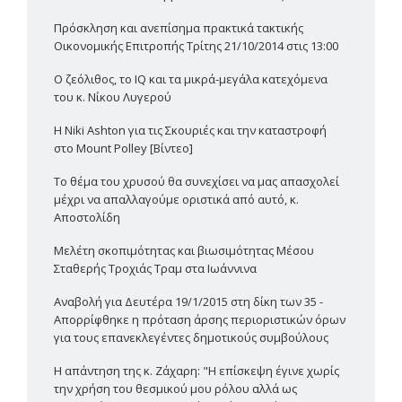
Πρόσκληση και ανεπίσημα πρακτικά τακτικής
Οικονομικής Επιτροπής Τρίτης 21/10/2014 στις 13:00
Ο ζεόλιθος, το IQ και τα μικρά-μεγάλα κατεχόμενα
του κ. Νίκου Λυγερού
Η Niki Ashton για τις Σκουριές και την καταστροφή
στο Mount Polley [Βίντεο]
Το θέμα του χρυσού θα συνεχίσει να μας απασχολεί
μέχρι να απαλλαγούμε οριστικά από αυτό, κ.
Αποστολίδη
Μελέτη σκοπιμότητας και βιωσιμότητας Μέσου
Σταθερής Τροχιάς Τραμ στα Ιωάννινα
Αναβολή για Δευτέρα 19/1/2015 στη δίκη των 35 -
Απορρίφθηκε η πρόταση άρσης περιοριστικών όρων
για τους επανεκλεγέντες δημοτικούς συμβούλους
Η απάντηση της κ. Ζάχαρη: "Η επίσκεψη έγινε χωρίς
την χρήση του θεσμικού μου ρόλου αλλά ως