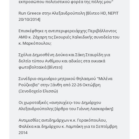
εκπροσώπου πολιτιστικού φορέα της πόλης μου"
Run Greece στην Αλεξανδρούπολη [Βίντεο HD, ΝΕΡΙΤ
20/10/2014]
Επισκέφθηκε η αντιπεριφερειάρχης Περιβάλλοντος
ΑΜΘ κ. Ζάχαρη τις Σκουριές Χαλκιδικής συνοδεία του
κ. Μαρκόπουλου;
Σχόλια Δημοσθένη Δούκα και Σάκη Σταυρίδη για
δελτίο τύπου Ανθίμου και αδικίες στα οικιακά
φωτοβολταϊκά [Βίντεο]
Συνέδριο-σεμινάριο μητρικού θηλασμού "Μιλένα
Ρούζκοβα" στην Ξάνθη από 22-26 Οκτώβρη
(Ξενοδοχείο Ελισσώ)
Οι χωροταξικές «ανησυχίες» του Δημάρχου
Αλεξανδρούπολης [άρθρο του Γιάννη Λασκαράκη]
Αντιμισθίες αντιδημάρχων κ.κ. Γερακόπουλου,
Φαλέκα και δημάρχου κ. Λαμπάκη για το Σεπτέμβρη
2014