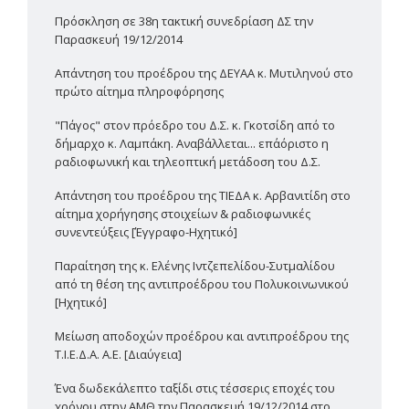
Πρόσκληση σε 38η τακτική συνεδρίαση ΔΣ την
Παρασκευή 19/12/2014
Απάντηση του προέδρου της ΔΕΥΑΑ κ. Μυτιληνού στο
πρώτο αίτημα πληροφόρησης
"Πάγος" στον πρόεδρο του Δ.Σ. κ. Γκοτσίδη από το
δήμαρχο κ. Λαμπάκη. Αναβάλλεται... επ΄αόριστο η
ραδιοφωνική και τηλεοπτική μετάδοση του Δ.Σ.
Απάντηση του προέδρου της ΤΙΕΔΑ κ. Αρβανιτίδη στο
αίτημα χορήγησης στοιχείων & ραδιοφωνικές
συνεντεύξεις [Έγγραφο-Ηχητικό]
Παραίτηση της κ. Ελένης Ιντζεπελίδου-Συτμαλίδου
από τη θέση της αντιπροέδρου του Πολυκοινωνικού
[Ηχητικό]
Μείωση αποδοχών προέδρου και αντιπροέδρου της
Τ.Ι.Ε.Δ.Α. Α.Ε. [Διαύγεια]
Ένα δωδεκάλεπτο ταξίδι στις τέσσερις εποχές του
χρόνου στην ΑΜΘ την Παρασκευή 19/12/2014 στο