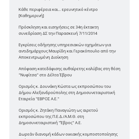
Κάθε περιφέρεια και... ερευνητικό κέντρο
[Καθημερινή]
Πρόσκληση και εισηγήσεις σε 34η έκτακτη
συνεδρίαση ΔΣ την Παρασκευή 7/11/2014
Εγκρίσεις οδήγησης υπηρεσιακών οχημάτων για
αντιδημάρχους Μαυρίδη και Γερακόπουλο από την
Αποκεντρωμένη Διοίκηση
Απόφαση κατεδάφισης αυθαίρετης καλύβας στη θέση
"Νυφίτσα" στο Δέλτα Έβρου
Ορισμός κ. Δουνάκη Κώστα ως εκπροσώπου του
Δήμου Αλεξανδρούπολης στη Δημοσυνεταιριστική
Εταιρεία "ΕΒΡΟΣ Α.Ε."
Ορισμός κ. Ζητάκη Παναγιώτη ως αιρετού
εκπροσώπου της Π.Ε.Δ./Α.Μ.Θ. στη
Δημοσυνεταιριστική "Έβρος" Α.Ε.
Δωρεάν διανομή κάδων οικιακής κομποστοποίησης