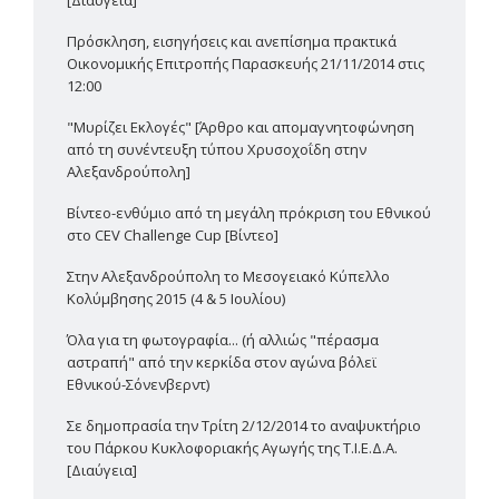
Πρόσκληση, εισηγήσεις και ανεπίσημα πρακτικά
Οικονομικής Επιτροπής Παρασκευής 21/11/2014 στις
12:00
"Μυρίζει Εκλογές" [Άρθρο και απομαγνητοφώνηση
από τη συνέντευξη τύπου Χρυσοχοΐδη στην
Αλεξανδρούπολη]
Βίντεο-ενθύμιο από τη μεγάλη πρόκριση του Εθνικού
στο CEV Challenge Cup [Βίντεο]
Στην Αλεξανδρούπολη το Μεσογειακό Κύπελλο
Κολύμβησης 2015 (4 & 5 Ιουλίου)
Όλα για τη φωτογραφία... (ή αλλιώς "πέρασμα
αστραπή" από την κερκίδα στον αγώνα βόλεϊ
Εθνικού-Σόνενβερντ)
Σε δημοπρασία την Τρίτη 2/12/2014 το αναψυκτήριο
του Πάρκου Κυκλοφοριακής Αγωγής της Τ.Ι.Ε.Δ.Α.
[Διαύγεια]