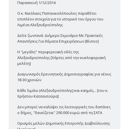
Παρασκευή 1/12/2014
Ο κ. Νικόλαος Παπανικολόπουλος παραθέτει
επιπλέον στοιχεία για το ιστορικό του έργου του
Λιμένα Αλεξανδρούπολης
Δείτε ζωντανά: Διήμερο Σεμινάριο Με Πρακτικές
Απαντήσεις Για Θέματα Επιχειρήσεων [Βίντεο]
Η "μεγάλη" περιφερειακή οδός της
Αλεξανδρούπολης [Χάρτες από την κυκλοφοριακή
μελέτη]
Διαγωνισμός Ερευνητικής Δημοσιογραφίας για νέους
18-30 χρονών
Κάθε λιμάνι (Αλεξανδρούπολης) και καημός... [του κ.
Χρήστου Κατσαντούρα]
Δεν μπορεί να καλύψει τις λειτουργικές του δαπάνες
ο δήμος, "δανείζεται" 290.000 ευρώ από τη ΣΑΤΑ
Ορισμός μελών Δημοτικής Επιτροπής Διαβούλευσης
[Διαύγεια]