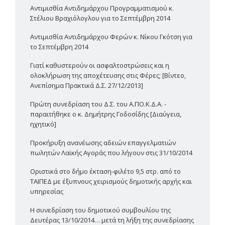
Αντιμισθία Αντιδημάρχου Προγραμματισμού κ.
Στέλιου Βραχιόλογλου για το Σεπτέμβρη 2014
Αντιμισθία Αντιδημάρχου Φερών κ. Νίκου Γκότση για
το Σεπτέμβρη 2014
Γιατί καθυστερούν οι ασφαλτοστρώσεις και η
ολοκλήρωση της αποχέτευσης στις Φέρες; [Βίντεο,
Ανεπίσημα Πρακτικά Δ.Σ. 27/12/2013]
Πρώτη συνεδρίαση του Δ.Σ. του Α.ΠΟ.Κ.Δ.Α. -
παραιτήθηκε ο κ. Δημήτρης Γοδοσίδης [Διαύγεια,
ηχητικό]
Προκήρυξη ανανέωσης αδειών επαγγελματιών
πωλητών Λαϊκής Αγοράς που λήγουν στις 31/10/2014
Οριστικά στο δήμο έκταση-φιλέτο 9,5 στρ. από το
ΤΑΙΠΕΔ με έξυπνους χειρισμούς δημοτικής αρχής και
υπηρεσίας
Η συνεδρίαση του δημοτικού συμβουλίου της
Δευτέρας 13/10/2014… μετά τη λήξη της συνεδρίασης