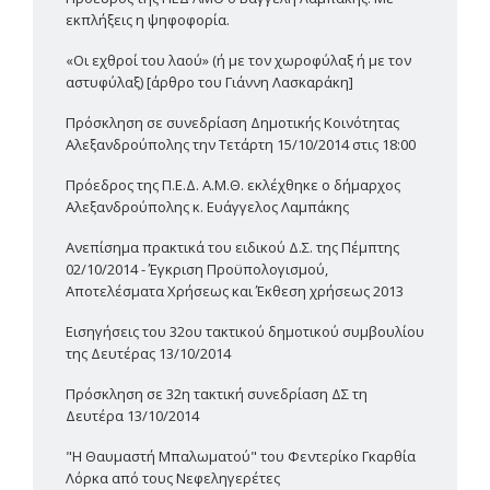
εκπλήξεις η ψηφοφορία.
«Οι εχθροί του λαού» (ή με τον χωροφύλαξ ή με τον
αστυφύλαξ) [άρθρο του Γιάννη Λασκαράκη]
Πρόσκληση σε συνεδρίαση Δημοτικής Κοινότητας
Αλεξανδρούπολης την Τετάρτη 15/10/2014 στις 18:00
Πρόεδρος της Π.Ε.Δ. Α.Μ.Θ. εκλέχθηκε ο δήμαρχος
Αλεξανδρούπολης κ. Ευάγγελος Λαμπάκης
Ανεπίσημα πρακτικά του ειδικού Δ.Σ. της Πέμπτης
02/10/2014 - Έγκριση Προϋπολογισμού,
Αποτελέσματα Χρήσεως και Έκθεση χρήσεως 2013
Εισηγήσεις του 32ου τακτικού δημοτικού συμβουλίου
της Δευτέρας 13/10/2014
Πρόσκληση σε 32η τακτική συνεδρίαση ΔΣ τη
Δευτέρα 13/10/2014
"Η Θαυμαστή Μπαλωματού" του Φεντερίκο Γκαρθία
Λόρκα από τους Νεφεληγερέτες