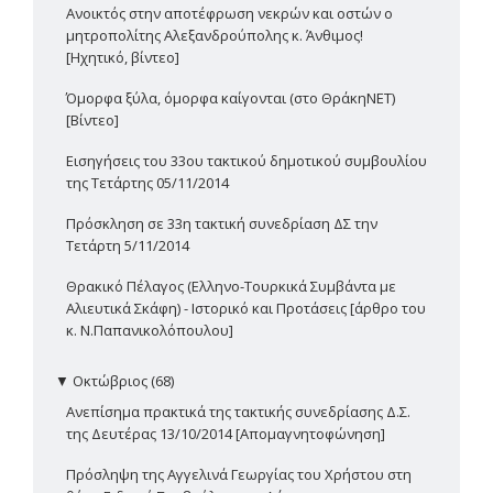
Ανοικτός στην αποτέφρωση νεκρών και οστών ο
μητροπολίτης Αλεξανδρούπολης κ. Άνθιμος!
[Ηχητικό, βίντεο]
Όμορφα ξύλα, όμορφα καίγονται (στο ΘράκηΝΕΤ)
[Βίντεο]
Εισηγήσεις του 33ου τακτικού δημοτικού συμβουλίου
της Τετάρτης 05/11/2014
Πρόσκληση σε 33η τακτική συνεδρίαση ΔΣ την
Τετάρτη 5/11/2014
Θρακικό Πέλαγος (Ελληνο-Τουρκικά Συμβάντα με
Αλιευτικά Σκάφη) - Ιστορικό και Προτάσεις [άρθρο του
κ. Ν.Παπανικολόπουλου]
▼
Οκτώβριος (68)
Ανεπίσημα πρακτικά της τακτικής συνεδρίασης Δ.Σ.
της Δευτέρας 13/10/2014 [Απομαγνητοφώνηση]
Πρόσληψη της Αγγελινά Γεωργίας του Χρήστου στη