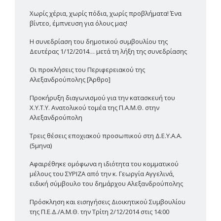
Χωρίς χέρια, χωρίς πόδια, χωρίς προβλήματα! Ένα
βίντεο, έμπνευση για όλους μας!
Η συνεδρίαση του δημοτικού συμβουλίου της
Δευτέρας 1/12/2014… μετά τη λήξη της συνεδρίασης
Οι προκλήσεις του Περιφερειακού της
Αλεξανδρούπολης [Άρθρο]
Προκήρυξη διαγωνισμού για την κατασκευή του
Χ.Υ.Τ.Υ. Ανατολικού τομέα της Π.Α.Μ.Θ. στην
Αλεξανδρούπολη
Τρεις θέσεις εποχιακού προσωπικού στη Δ.Ε.Υ.Α.Α.
(5μηνα)
Αφαιρέθηκε ομόφωνα η ιδιότητα του κομματικού
μέλους του ΣΥΡΙΖΑ από την κ. Γεωργία Αγγελινά,
ειδική σύμβουλο του δημάρχου Αλεξανδρούπολης
Πρόσκληση και εισηγήσεις Διοικητικού Συμβουλίου
της Π.Ε.Δ./Α.Μ.Θ. την Τρίτη 2/12/2014 στις 14:00