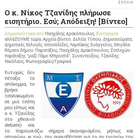
ΣΧΟΛΙΑ
Ο κ. Νίκος Τζανίδης πλήρωσε
εισητήριο. Εσύ; Απόδειξη! [Βίντεο]
Δημοσιεύτηκε από
Πασχάλης Δρακόπουλος
, Κατηγορία
αλλάΖΟΥΜΕ τώρα
,
Αρχεία βίντεο
,
Δελτία Τύπου
,
Δημοσιεύματα
,
Δημοτικές Εκλογές
,
Ιστοσελίδες
,
Λαμπάκης Ευάγγελος
,
Μεγάλα
θέματα δήμου
,
Παρατάξεις
,
Πασχάλης Δρακόπουλος
,
Στελεχών
παράταξης "μαζί Πάμε Μπροστά"
,
Συνεντεύξεις
,
Τζανίδης
Νικόλαος
,
Φωτογραφίες/Γραφικά
Ευτυχώς δεν
πέταξα το
απόκομμα, το
βρήκα
τσαλακωμένο
σε μια τσέπη
μου (όπως και
ο κ. Τζανίδης
στο χθεσινό
debate) και
το παρουσιάζω σήμερα σκαναρισμένο, μήπως και
αποφύγω, κι εγώ, την αμφισβήτηση για το αν ενισχύω τον