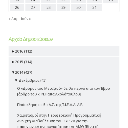
26
27
31
28
29
30
« Απρ
Ιούν »
Αρχείο Δημοσιεύσεων
►
2016 (112)
►
2015 (314)
▼
2014 (427)
▼
Δεκέμβριος (45)
Ο «Δρόμος του Μεταξιού» δε θα περνά από τον Έβρο
[άρθρο του κ. Ν.Παπανικολόπουλου]
Πρόσκληση σε 5ο Δ.Σ. της Τ.Ι.Ε.Δ.Α. Α.Ε.
Χαιρετισμοί στην Περιφερειακή Προγραμματική
Ανοιχτή Διαβούλευση του ΣΥΡΙΖΑ για την
παραγωγική ανασυγκρότηση της ΑΜΘ [Βίντεο]