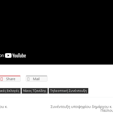
Share
Mail
ικές Εκλογές
Νίκος Τζανίδης
Τηλεοπτική Συνέντευξη
υ κ.
Συνέντευξη υποψηφίου δημάρχου κ.
Παύλου