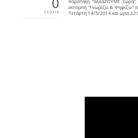
0
παράταξη “αλλάΖΟΥΜΕ τώρα” κ
εκπομπή “Γνωρίζω & Ψηφίζω” τ
ΣΧΟΛΙΑ
Τετάρτη 14/5/2014 και ώρα 22: