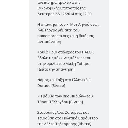
ανεπίσημα πρακτικά της
Οικονομικής Επιτροπής της
Δευτέρας 22/12/2014 στις 12:00
Η απάντηση του κ. Μυτιληνού στα...
"λιβελογραφήματα" του
pamemprosta.org και η δική μας
ανταπάντηση
Κουίζ: Ποιο στέλεχος του ΠΑΣΟΚ
έβαλε τις κόκκινες κάλτσες του
στην ομιλία του Αλέξη Τσίπρα;
[Δείτε την απάντηση]
Νόμος και Τάξη στο Ελληνικό El
Dorado [Βίντεο]
«Η βόμβα των σκουπιδιών» του
Τάσου Τέλλογλου [Βίντεο]
Σταυράκογλου, Ζαπάρτας και
Τσιαούση στο Πολιτικό Βαρόμετρο
της Δέλτα Τηλεόρασης [Βίντεο]