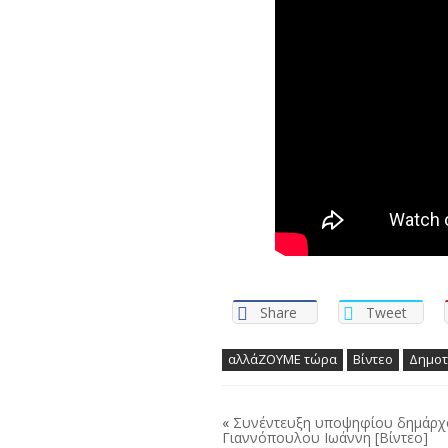
Share
Tweet
αλλάΖΟΥΜΕ τώρα
Βίντεο
Δημοτ
«
Συνέντευξη υποψηφίου δημάρχο
Γιαννόπουλου Ιωάννη [Βίντεο]