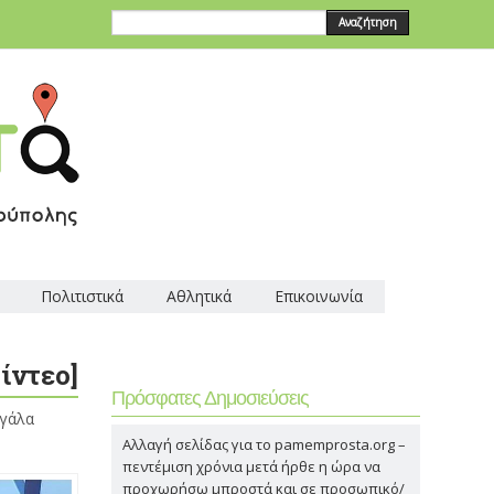
Αναζήτηση
Πολιτιστικά
Αθλητικά
Επικοινωνία
ίντεο]
Πρόσφατες Δημοσιεύσεις
γάλα
Αλλαγή σελίδας για το pamemprosta.org –
πεντέμιση χρόνια μετά ήρθε η ώρα να
προχωρήσω μπροστά και σε προσωπικό/