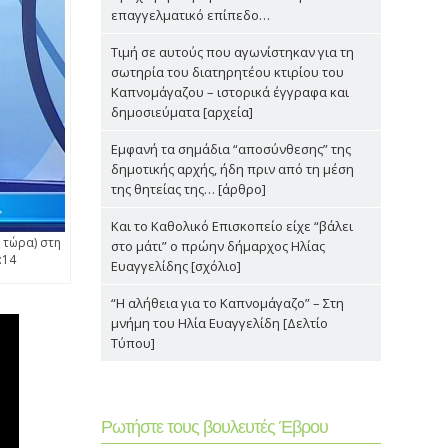
επαγγελματικό επίπεδο…
Τιμή σε αυτούς που αγωνίστηκαν για τη
σωτηρία του διατηρητέου κτιρίου του
Καπνομάγαζου – ιστορικά έγγραφα και
δημοσιεύματα [αρχεία]
Εμφανή τα σημάδια “αποσύνθεσης” της
δημοτικής αρχής, ήδη πριν από τη μέση
της θητείας της… [άρθρο]
Και το Καθολικό Επισκοπείο είχε “βάλει
 τώρα) στη
στο μάτι” ο πρώην δήμαρχος Ηλίας
:14
Ευαγγελίδης [σχόλιο]
“Η αλήθεια για το Καπνομάγαζο” – Στη
μνήμη του Ηλία Ευαγγελίδη [Δελτίο
Τύπου]
Ρωτήστε τους βουλευτές Έβρου