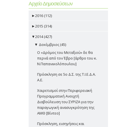
Αρχείο Δημοσιεύσεων
►
2016 (112)
►
2015 (314)
▼
2014 (427)
▼
Δεκέμβριος (45)
Ο «Δρόμος του Μεταξιού» δε θα
περνά από τον Έβρο [άρθρο του κ.
Ν.Παπανικολόπουλου]
Πρόσκληση σε 5ο Δ.Σ. της Τ.Ι.Ε.Δ.Α.
Α.Ε.
Χαιρετισμοί στην Περιφερειακή
Προγραμματική Ανοιχτή
Διαβούλευση του ΣΥΡΙΖΑ για την
παραγωγική ανασυγκρότηση της
ΑΜΘ [Βίντεο]
Πρόσκληση, εισηγήσεις και