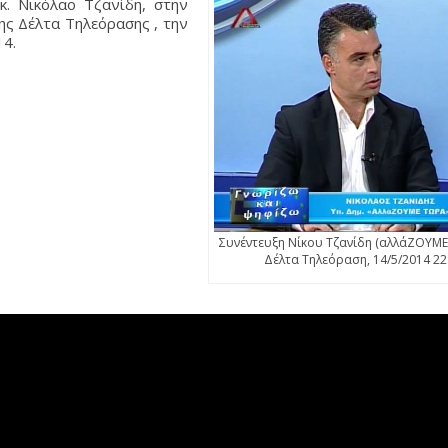
. Νικόλαο Τζανίδη, στην
ης Δέλτα Τηλεόρασης , την
14.
Συνέντευξη Νίκου Τζανίδη (αλλάΖΟΥΜΕ
Δέλτα Τηλεόραση, 14/5/2014 22