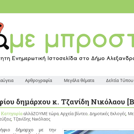
ιαύγεια
Αρθρογραφία
Μεγάλα θέματα
Δελτία Τύπου
ίου δημάρχου κ. Τζανίδη Νικόλαου [Β
, Κατηγορία
αλλάΖΟΥΜΕ τώρα
,
Αρχεία βίντεο
,
Δημοτικές Εκλογές
,
Με
εύξεις
,
Τζανίδης Νικόλαος
ψήφιο δήμαρχο με την