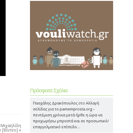
Πρόσφατα Σχόλια
Πασχάλης Δρακόπουλος
στο
Αλλαγή
σελίδας για το pamemprosta.org –
πεντέμιση χρόνια μετά ήρθε η ώρα να
προχωρήσω μπροστά και σε προσωπικό/
 Μιχαηλίδη
επαγγελματικό επίπεδο…
 [Βίντεο]
»