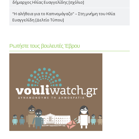
δήμαρχος Ηλίας Ευαγγελίδης [σχόλιο]
“Η αλήθεια για το Καπνομάγαζο” – Στη μνήμη του Ηλία
Ευαγγελίδη [Δελτίο Τύπου]
Ρωτήστε τους βουλευτές Έβρου