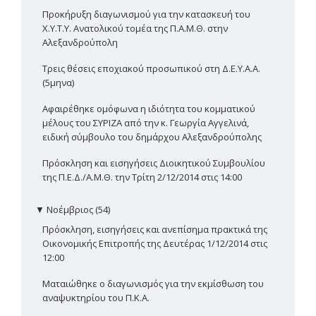
Προκήρυξη διαγωνισμού για την κατασκευή του
Χ.Υ.Τ.Υ. Ανατολικού τομέα της Π.Α.Μ.Θ. στην
Αλεξανδρούπολη
Τρεις θέσεις εποχιακού προσωπικού στη Δ.Ε.Υ.Α.Α.
(5μηνα)
Αφαιρέθηκε ομόφωνα η ιδιότητα του κομματικού
μέλους του ΣΥΡΙΖΑ από την κ. Γεωργία Αγγελινά,
ειδική σύμβουλο του δημάρχου Αλεξανδρούπολης
Πρόσκληση και εισηγήσεις Διοικητικού Συμβουλίου
της Π.Ε.Δ./Α.Μ.Θ. την Τρίτη 2/12/2014 στις 14:00
▼
Νοέμβριος (54)
Πρόσκληση, εισηγήσεις και ανεπίσημα πρακτικά της
Οικονομικής Επιτροπής της Δευτέρας 1/12/2014 στις
12:00
Ματαιώθηκε ο διαγωνισμός για την εκμίσθωση του
αναψυκτηρίου του Π.Κ.Α.