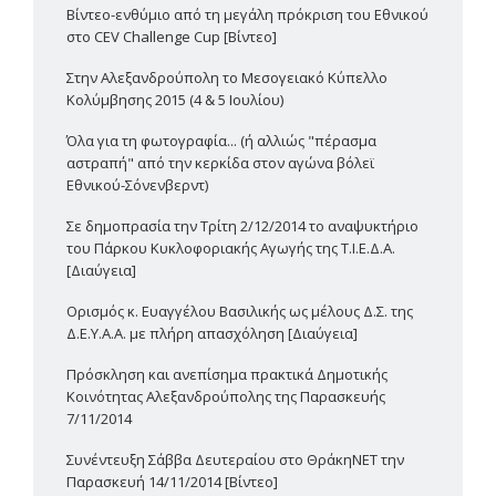
Βίντεο-ενθύμιο από τη μεγάλη πρόκριση του Εθνικού
στο CEV Challenge Cup [Βίντεο]
Στην Αλεξανδρούπολη το Μεσογειακό Κύπελλο
Κολύμβησης 2015 (4 & 5 Ιουλίου)
Όλα για τη φωτογραφία... (ή αλλιώς "πέρασμα
αστραπή" από την κερκίδα στον αγώνα βόλεϊ
Εθνικού-Σόνενβερντ)
Σε δημοπρασία την Τρίτη 2/12/2014 το αναψυκτήριο
του Πάρκου Κυκλοφοριακής Αγωγής της Τ.Ι.Ε.Δ.Α.
[Διαύγεια]
Ορισμός κ. Ευαγγέλου Βασιλικής ως μέλους Δ.Σ. της
Δ.Ε.Υ.Α.Α. με πλήρη απασχόληση [Διαύγεια]
Πρόσκληση και ανεπίσημα πρακτικά Δημοτικής
Κοινότητας Αλεξανδρούπολης της Παρασκευής
7/11/2014
Συνέντευξη Σάββα Δευτεραίου στο ΘράκηΝΕΤ την
Παρασκευή 14/11/2014 [Βίντεο]