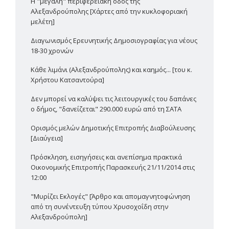
Η "μεγάλη" περιφερειακή οδός της
Αλεξανδρούπολης [Χάρτες από την κυκλοφοριακή
μελέτη]
Διαγωνισμός Ερευνητικής Δημοσιογραφίας για νέους
18-30 χρονών
Κάθε λιμάνι (Αλεξανδρούπολης) και καημός... [του κ.
Χρήστου Κατσαντούρα]
Δεν μπορεί να καλύψει τις λειτουργικές του δαπάνες
ο δήμος, "δανείζεται" 290.000 ευρώ από τη ΣΑΤΑ
Ορισμός μελών Δημοτικής Επιτροπής Διαβούλευσης
[Διαύγεια]
Πρόσκληση, εισηγήσεις και ανεπίσημα πρακτικά
Οικονομικής Επιτροπής Παρασκευής 21/11/2014 στις
12:00
"Μυρίζει Εκλογές" [Άρθρο και απομαγνητοφώνηση
από τη συνέντευξη τύπου Χρυσοχοΐδη στην
Αλεξανδρούπολη]