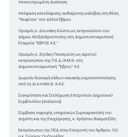
Αποκεντρωμένη Διοίκηση
Απόφαση κατεδάφισης αυθαίρετης καλύβας στη θέση
"Νυφίτσα" στο Δέλτα Έβρου
Ορισμός κ. Δουνάκη Κώστα ως εκπροσώπου του
Δήμου Αλεξανδρούπολης στη Δημοσυνεταιριστική
Εταιρεία "ΕΒΡΟΣ Α.Ε."
Ορισμός κ. Ζητάκη Παναγιώτη ως αιρετού
εκπροσώπου της Π.Ε.Δ./Α.Μ.Θ. στη
Δημοσυνεταιριστική "Έβρος" Α.Ε.
Δωρεάν διανομή κάδων οικιακής κομποστοποίησης
από τη ΔΙ.Α.Α.ΜΑ.Θ. Α.Α.Ε.
Συγκρότηση και Στελέχωση Επιτροπών Δημοτικού
Συμβουλίου [Διαύγεια]
Σύμβαση παροχής υπηρεσιών Συμπαραστάτη του
Δημότη και της Επιχείρησης, κ. Χρήστου Βασματζίδη
Εκπρόσωπος της ΠΕΔ στην Επιτροπή του Άρθρου 152
ο κ. Γιώργος Ουζουνίδης