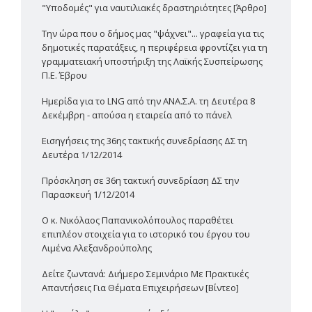
"Υποδομές" για ναυτιλιακές δραστηριότητες [Άρθρο]
Την ώρα που ο δήμος μας "ψάχνει"... γραφεία για τις
δημοτικές παρατάξεις, η περιφέρεια φροντίζει για τη
γραμματειακή υποστήριξη της Λαϊκής Συσπείρωσης
Π.Ε. Έβρου
Ημερίδα για το LNG από την ΑΝΑ.Σ.Α. τη Δευτέρα 8
Δεκέμβρη - απούσα η εταιρεία από το πάνελ
Εισηγήσεις της 36ης τακτικής συνεδρίασης ΔΣ τη
Δευτέρα 1/12/2014
Πρόσκληση σε 36η τακτική συνεδρίαση ΔΣ την
Παρασκευή 1/12/2014
Ο κ. Νικόλαος Παπανικολόπουλος παραθέτει
επιπλέον στοιχεία για το ιστορικό του έργου του
Λιμένα Αλεξανδρούπολης
Δείτε ζωντανά: Διήμερο Σεμινάριο Με Πρακτικές
Απαντήσεις Για Θέματα Επιχειρήσεων [Βίντεο]