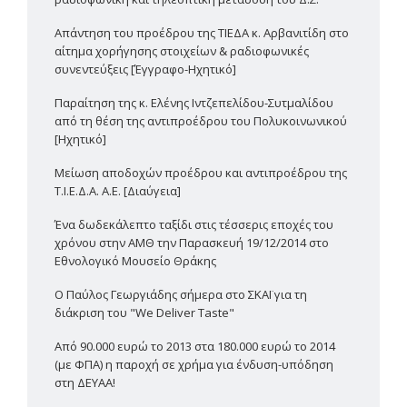
Απάντηση του προέδρου της ΤΙΕΔΑ κ. Αρβανιτίδη στο
αίτημα χορήγησης στοιχείων & ραδιοφωνικές
συνεντεύξεις [Έγγραφο-Ηχητικό]
Παραίτηση της κ. Ελένης Ιντζεπελίδου-Συτμαλίδου
από τη θέση της αντιπροέδρου του Πολυκοινωνικού
[Ηχητικό]
Μείωση αποδοχών προέδρου και αντιπροέδρου της
Τ.Ι.Ε.Δ.Α. Α.Ε. [Διαύγεια]
Ένα δωδεκάλεπτο ταξίδι στις τέσσερις εποχές του
χρόνου στην ΑΜΘ την Παρασκευή 19/12/2014 στο
Εθνολογικό Μουσείο Θράκης
Ο Παύλος Γεωργιάδης σήμερα στο ΣΚΑΪ για τη
διάκριση του "We Deliver Taste"
Από 90.000 ευρώ το 2013 στα 180.000 ευρώ το 2014
(με ΦΠΑ) η παροχή σε χρήμα για ένδυση-υπόδηση
στη ΔΕΥΑΑ!