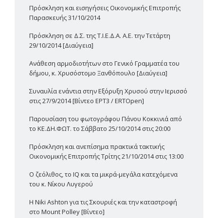
Πρόσκληση και εισηγήσεις Οικονομικής Επιτροπής
Παρασκευής 31/10/2014
Πρόσκληση σε Δ.Σ. της Τ.Ι.Ε.Δ.Α. Α.Ε. την Τετάρτη
29/10/2014 [Διαύγεια]
Ανάθεση αρμοδιοτήτων στο Γενικό Γραμματέα του
δήμου, κ. Χρυσόστομο Ξανθόπουλο [Διαύγεια]
Συναυλία ενάντια στην Εξόρυξη Χρυσού στην Ιερισσό
στις 27/9/2014 [Βίντεο ΕΡΤ3 / ERTOpen]
Παρουσίαση του φωτογράφου Πάνου Κοκκινιά από
το ΚΕ.ΔΗ.ΦΩΤ. το Σάββατο 25/10/2014 στις 20:00
Πρόσκληση και ανεπίσημα πρακτικά τακτικής
Οικονομικής Επιτροπής Τρίτης 21/10/2014 στις 13:00
Ο ζεόλιθος, το IQ και τα μικρά-μεγάλα κατεχόμενα
του κ. Νίκου Λυγερού
Η Niki Ashton για τις Σκουριές και την καταστροφή
στο Mount Polley [Βίντεο]