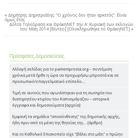
«
Δημήτρης Δημητριάδης: “Ο χρόνος δεν ήταν αρκετός”. Είναι
όμως έτσι;
Δέλτα Τηλεόραση και ΘράκηΝΕΤ την Α’ Κυριακή των εκλογών
του Μάη 2014 [Βίντεο] [Ολοκληρώθηκε το ΘράκηΝΕΤ]
»
Πρόσφατες Δημοσιεύσεις
Αλλαγή σελίδας για το pamemprosta.org – πεντέμιση
χρόνια μετά ήρθε η ώρα να προχωρήσω μπροστά και σε
προσωπικό/επαγγελματικό επίπεδο…
Τιμή σε αυτούς που αγωνίστηκαν για τη σωτηρία του
διατηρητέου κτιρίου του Καπνομάγαζου – ιστορικά
έγγραφα και δημοσιεύματα [αρχεία]
Εμφανή τα σημάδια “αποσύνθεσης” της δημοτικής αρχής,
ήδη πριν από τη μέση της θητείας της… [άρθρο]
Και το Καθολικό Επισκοπείο είχε “βάλει στο μάτι” ο πρώην