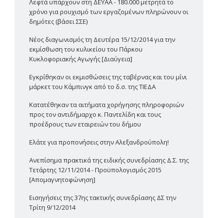
Λεφτά υπάρχουν στη ΔΕΥΑΑ - 180.000 μετρητά το
χρόνο για ρουχισμό των εργαζομένων πληρώνουν οι
δημότες (βάσει ΣΣΕ)
Νέος διαγωνισμός τη Δευτέρα 15/12/2014 για την
εκμίσθωση του κυλικείου του Πάρκου
Κυκλοφοριακής Αγωγής [Διαύγεια]
Εγκρίθηκαν οι εκμισθώσεις της ταβέρνας και του μίνι
μάρκετ του Κάμπινγκ από το δ.σ. της ΤΙΕΔΑ
Κατατέθηκαν τα αιτήματα χορήγησης πληροφοριών
προς τον αντιδήμαρχο κ. Παντελίδη και τους
προέδρους των εταιρειών του δήμου
Ελάτε για προπονήσεις στην Αλεξανδρούπολη!
Ανεπίσημα πρακτικά της ειδικής συνεδρίασης Δ.Σ. της
Τετάρτης 12/11/2014 - Προϋπολογισμός 2015
[Απομαγνητοφώνηση]
Εισηγήσεις της 37ης τακτικής συνεδρίασης ΔΣ την
Τρίτη 9/12/2014