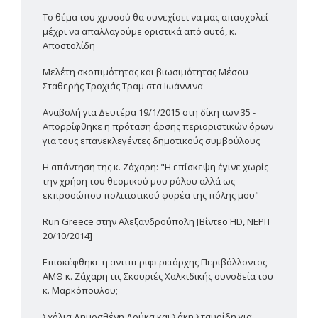
Το θέμα του χρυσού θα συνεχίσει να μας απασχολεί
μέχρι να απαλλαγούμε οριστικά από αυτό, κ.
Αποστολίδη
Μελέτη σκοπιμότητας και βιωσιμότητας Μέσου
Σταθερής Τροχιάς Τραμ στα Ιωάννινα
Αναβολή για Δευτέρα 19/1/2015 στη δίκη των 35 -
Απορρίφθηκε η πρόταση άρσης περιοριστικών όρων
για τους επανεκλεγέντες δημοτικούς συμβούλους
Η απάντηση της κ. Ζάχαρη: "Η επίσκεψη έγινε χωρίς
την χρήση του θεσμικού μου ρόλου αλλά ως
εκπροσώπου πολιτιστικού φορέα της πόλης μου"
Run Greece στην Αλεξανδρούπολη [Βίντεο HD, ΝΕΡΙΤ
20/10/2014]
Επισκέφθηκε η αντιπεριφερειάρχης Περιβάλλοντος
ΑΜΘ κ. Ζάχαρη τις Σκουριές Χαλκιδικής συνοδεία του
κ. Μαρκόπουλου;
Σχόλια Δημοσθένη Δούκα και Σάκη Σταυρίδη για