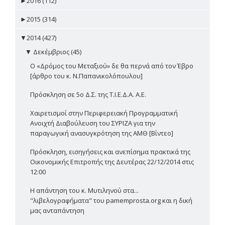
►
2016 (112)
►
2015 (314)
▼
2014 (427)
▼
Δεκέμβριος (45)
Ο «Δρόμος του Μεταξιού» δε θα περνά από τον Έβρο
[άρθρο του κ. Ν.Παπανικολόπουλου]
Πρόσκληση σε 5ο Δ.Σ. της Τ.Ι.Ε.Δ.Α. Α.Ε.
Χαιρετισμοί στην Περιφερειακή Προγραμματική
Ανοιχτή Διαβούλευση του ΣΥΡΙΖΑ για την
παραγωγική ανασυγκρότηση της ΑΜΘ [Βίντεο]
Πρόσκληση, εισηγήσεις και ανεπίσημα πρακτικά της
Οικονομικής Επιτροπής της Δευτέρας 22/12/2014 στις
12:00
Η απάντηση του κ. Μυτιληνού στα...
"λιβελογραφήματα" του pamemprosta.org και η δική
μας ανταπάντηση