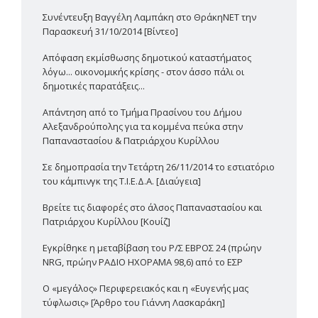
Συνέντευξη Βαγγέλη Λαμπάκη στο ΘράκηΝΕΤ την
Παρασκευή 31/10/2014 [Βίντεο]
Απόφαση εκμίσθωσης δημοτικού καταστήματος
λόγω... οικονομικής κρίσης - στον άσσο πάλι οι
δημοτικές παρατάξεις...
Απάντηση από το Τμήμα Πρασίνου του Δήμου
Αλεξανδρούπολης για τα κομμένα πεύκα στην
Παπαναστασίου & Πατριάρχου Κυρίλλου
Σε δημοπρασία την Τετάρτη 26/11/2014 το εστιατόριο
του κάμπινγκ της Τ.Ι.Ε.Δ.Α. [Διαύγεια]
Βρείτε τις διαφορές στο άλσος Παπαναστασίου και
Πατριάρχου Κυρίλλου [Κουίζ]
Εγκρίθηκε η μεταβίβαση του Ρ/Σ ΕΒΡΟΣ 24 (πρώην
NRG, πρώην ΡΑΔΙΟ ΗΧΟΡΑΜΑ 98,6) από το ΕΣΡ
Ο «μεγάλος» Περιφερειακός και η «Ευγενής μας
τύφλωσις» [Άρθρο του Γιάννη Λασκαράκη]