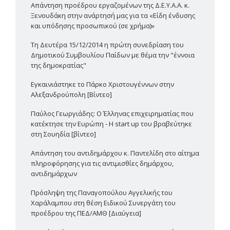
Απάντηση προέδρου εργαζομένων της Δ.Ε.Υ.Α.Α. κ.
Ξενουδάκη στην ανάρτησή μας για τα «Είδη ένδυσης
και υπόδησης προσωπικού (σε χρήμα)»
Τη Δευτέρα 15/12/2014 η πρώτη συνεδρίαση του
Δημοτικού Συμβουλίου Παίδων με θέμα την "έννοια
της δημοκρατίας"
Εγκαινιάστηκε το Πάρκο Χριστουγέννων στην
Αλεξανδρούπολη [Βίντεο]
Παύλος Γεωργιάδης: Ο Έλληνας επιχειρηματίας που
κατέκτησε την Ευρώπη - Η start up του βραβεύτηκε
στη Σουηδία [βίντεο]
Απάντηση του αντιδημάρχου κ. Παντελίδη στο αίτημα
πληροφόρησης για τις αντιμισθίες δημάρχου,
αντιδημάρχων
Πρόσληψη της Παναγοπούλου Αγγελικής του
Χαράλαμπου στη θέση Ειδικού Συνεργάτη του
προέδρου της ΠΕΔ/ΑΜΘ [Διαύγεια]