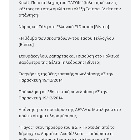
Κουίζ: Ποιο στέλεχος του ΠΑΣΟΚ έβαλε τις κόκκινες
κάλτσες του στην ομιλία του Αλέξη Τσίπρα; [Δείτε την
απάντηση]
Νόμος και Τάξη στο Ελληνικό El Dorado [Βίντεο]
«Η βόμβα των σκουπιδιών» του Τάσου Τέλλογλου
[Βίντεο]
Σταυράκογλου, Ζαπάρτας και Τσιαούση στο Πολιτικό
Βαρόμετρο της Δέλτα Τηλεόρασης [Βίντεο]
Εισηγήσεις της 38ης τακτικής συνεδρίασης ΔΣ την
Παρασκευή 19/12/2014
Πρόσκληση σε 38η τακτική συνεδρίαση ΔΣ την
Παρασκευή 19/12/2014
Απάντηση του προέδρου της ΔΕΥΑΑ κ. Μυτιληνού στο
πρώτο αίτημα πληροφόρησης
"Πάγος" στον πρόεδρο του Δ.Σ. κ. Γκοτσίδη από το
δήμαρχο κ. Λαμπάκη. Αναβάλλεται... επ΄αόριστο η
ραδιοφωνική και τηλεοπτική μετάδοση του Δ.Σ.