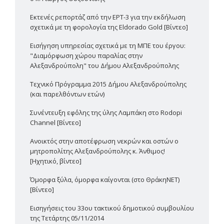
Εκτενές ρεπορτάζ από την ΕΡΤ-3 για την εκδήλωση
σχετικά με τη φορολογία της Eldorado Gold [Βίντεο]
Εισήγηση υπηρεσίας σχετικά με τη ΜΠΕ του έργου:
"Διαμόρφωση χώρου παραλίας στην
Αλεξανδρούπολη" του Δήμου Αλεξανδρούπολης
Τεχνικό Πρόγραμμα 2015 Δήμου Αλεξανδρούπολης
(και παρελθόντων ετών)
Συνέντευξη εφ΄όλης της ύλης Λαμπάκη στο Rodopi
Channel [Βίντεο]
Ανοικτός στην αποτέφρωση νεκρών και οστών ο
μητροπολίτης Αλεξανδρούπολης κ. Άνθιμος!
[Ηχητικό, βίντεο]
Όμορφα ξύλα, όμορφα καίγονται (στο ΘράκηΝΕΤ)
[Βίντεο]
Εισηγήσεις του 33ου τακτικού δημοτικού συμβουλίου
της Τετάρτης 05/11/2014