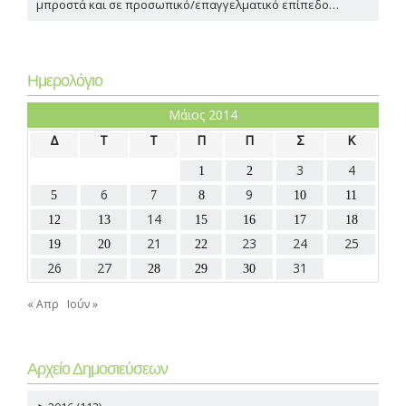
μπροστά και σε προσωπικό/επαγγελματικό επίπεδο…
Ημερολόγιο
Μάιος 2014
Δ
Τ
Τ
Π
Π
Σ
Κ
3
4
1
2
6
9
5
7
8
10
11
14
12
13
15
16
17
18
21
23
24
25
19
20
22
26
27
31
28
29
30
« Απρ
Ιούν »
Αρχείο Δημοσιεύσεων