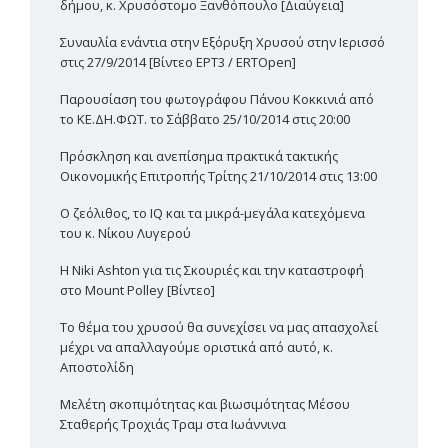
δήμου, κ. Χρυσόστομο Ξανθόπουλο [Διαύγεια]
Συναυλία ενάντια στην Εξόρυξη Χρυσού στην Ιερισσό
στις 27/9/2014 [Βίντεο ΕΡΤ3 / ERTOpen]
Παρουσίαση του φωτογράφου Πάνου Κοκκινιά από
το ΚΕ.ΔΗ.ΦΩΤ. το Σάββατο 25/10/2014 στις 20:00
Πρόσκληση και ανεπίσημα πρακτικά τακτικής
Οικονομικής Επιτροπής Τρίτης 21/10/2014 στις 13:00
Ο ζεόλιθος, το IQ και τα μικρά-μεγάλα κατεχόμενα
του κ. Νίκου Λυγερού
Η Niki Ashton για τις Σκουριές και την καταστροφή
στο Mount Polley [Βίντεο]
Το θέμα του χρυσού θα συνεχίσει να μας απασχολεί
μέχρι να απαλλαγούμε οριστικά από αυτό, κ.
Αποστολίδη
Μελέτη σκοπιμότητας και βιωσιμότητας Μέσου
Σταθερής Τροχιάς Τραμ στα Ιωάννινα