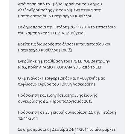
Απάντηση από το Τμήμα Πρασίνου του Δήμου
Αλεξανδρούπολης για τα κομμένα πεύκα στην
Παπαναστασίου & Πατριάρχου Κυρίλλου
Σε δημοπρασία την Τετάρτη 26/11/2014 το εστιατόριο
του κάμπινγκ της Τ.Ι.Ε.Δ.Α. [Διαύγεια]
Βρείτε τις διαφορές στο άλσος Παπαναστασίου και
Πατριάρχου Κυρίλλου [Κουίζ]
Εγκρίθηκε η μεταβίβαση του Ρ/Σ ΕΒΡΟΣ 24 (πρώην
NRG, πρώην ΡΑΔΙΟ ΗΧΟΡΑΜΑ 98,6) από το ΕΣΡ
Ο «μεγάλος» Περιφερειακός και η «Ευγενής μας
τύφλωσις» [Άρθρο του Γιάννη Λασκαράκη]
Πρόσκληση και εισηγήσεις της 35ης ειδικής
συνεδρίασης Δ.Σ. (Προϋπολογισμός 2015)
Πρόσκληση σε 35η ειδική συνεδρίαση ΔΣ την Τετάρτη
12/11/2014
Σε δημοπρασία τη Δευτέρα 24/11/2014 το μίνι μάρκετ