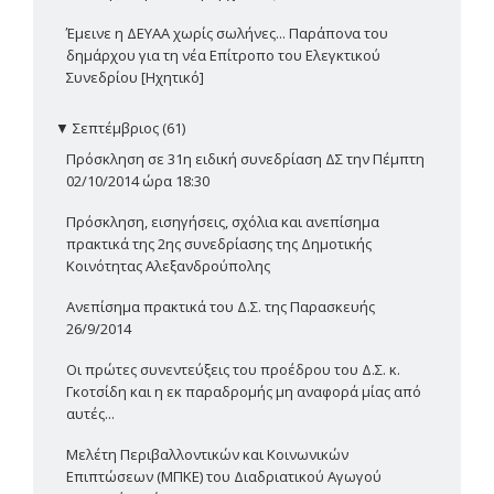
Έμεινε η ΔΕΥΑΑ χωρίς σωλήνες... Παράπονα του
δημάρχου για τη νέα Επίτροπο του Ελεγκτικού
Συνεδρίου [Ηχητικό]
▼
Σεπτέμβριος (61)
Πρόσκληση σε 31η ειδική συνεδρίαση ΔΣ την Πέμπτη
02/10/2014 ώρα 18:30
Πρόσκληση, εισηγήσεις, σχόλια και ανεπίσημα
πρακτικά της 2ης συνεδρίασης της Δημοτικής
Κοινότητας Αλεξανδρούπολης
Ανεπίσημα πρακτικά του Δ.Σ. της Παρασκευής
26/9/2014
Οι πρώτες συνεντεύξεις του προέδρου του Δ.Σ. κ.
Γκοτσίδη και η εκ παραδρομής μη αναφορά μίας από
αυτές...
Μελέτη Περιβαλλοντικών και Κοινωνικών
Επιπτώσεων (ΜΠΚΕ) του Διαδριατικού Αγωγού