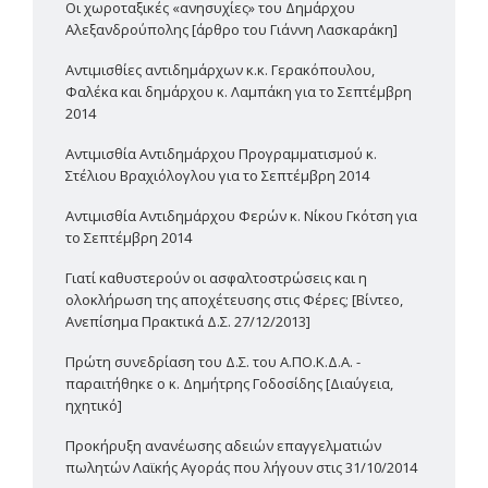
Οι χωροταξικές «ανησυχίες» του Δημάρχου
Αλεξανδρούπολης [άρθρο του Γιάννη Λασκαράκη]
Αντιμισθίες αντιδημάρχων κ.κ. Γερακόπουλου,
Φαλέκα και δημάρχου κ. Λαμπάκη για το Σεπτέμβρη
2014
Αντιμισθία Αντιδημάρχου Προγραμματισμού κ.
Στέλιου Βραχιόλογλου για το Σεπτέμβρη 2014
Αντιμισθία Αντιδημάρχου Φερών κ. Νίκου Γκότση για
το Σεπτέμβρη 2014
Γιατί καθυστερούν οι ασφαλτοστρώσεις και η
ολοκλήρωση της αποχέτευσης στις Φέρες; [Βίντεο,
Ανεπίσημα Πρακτικά Δ.Σ. 27/12/2013]
Πρώτη συνεδρίαση του Δ.Σ. του Α.ΠΟ.Κ.Δ.Α. -
παραιτήθηκε ο κ. Δημήτρης Γοδοσίδης [Διαύγεια,
ηχητικό]
Προκήρυξη ανανέωσης αδειών επαγγελματιών
πωλητών Λαϊκής Αγοράς που λήγουν στις 31/10/2014