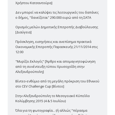
Χρήστου Κατσαντούρα]
Δεν μπορεί να καλύψει τις λειτουργικές του δαπάνες
ο δήμος, "δανείζεται" 290.000 ευρώ από τη ΣΑΤΑ
Ορισμός μελών Δημοτικής Επιτροπής Διαβούλευσης
[Διαύγεια]
Πρόσκληση, εισηγήσεις και ανεπίσημα πρακτικά
Οικονομικής Επιτροπής Παρασκευής 21/11/2014 στις
12:00
"Μυρίζει Εκλογές" [Άρθρο και απομαγνητοφώνηση
από τη συνέντευξη τύπου Χρυσοχοΐδη στην
Αλεξανδρούπολη]
Βίντεο-ενθύμιο από τη μεγάλη πρόκριση του Εθνικού
στο CEV Challenge Cup [Βίντεο]
Στην Αλεξανδρούπολη το Μεσογειακό Κύπελλο
Κολύμβησης 2015 (4 & 5 Ιουλίου)
Όλα για τη φωτογραφία... (ή αλλιώς "πέρασμα