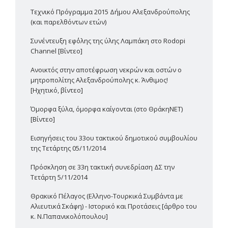
Τεχνικό Πρόγραμμα 2015 Δήμου Αλεξανδρούπολης
(και παρελθόντων ετών)
Συνέντευξη εφ΄όλης της ύλης Λαμπάκη στο Rodopi
Channel [Βίντεο]
Ανοικτός στην αποτέφρωση νεκρών και οστών ο
μητροπολίτης Αλεξανδρούπολης κ. Άνθιμος!
[Ηχητικό, βίντεο]
Όμορφα ξύλα, όμορφα καίγονται (στο ΘράκηΝΕΤ)
[Βίντεο]
Εισηγήσεις του 33ου τακτικού δημοτικού συμβουλίου
της Τετάρτης 05/11/2014
Πρόσκληση σε 33η τακτική συνεδρίαση ΔΣ την
Τετάρτη 5/11/2014
Θρακικό Πέλαγος (Ελληνο-Τουρκικά Συμβάντα με
Αλιευτικά Σκάφη) - Ιστορικό και Προτάσεις [άρθρο του
κ. Ν.Παπανικολόπουλου]