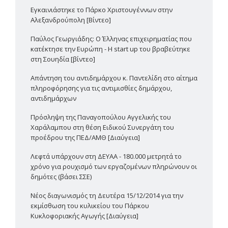
Εγκαινιάστηκε το Πάρκο Χριστουγέννων στην
Αλεξανδρούπολη [Βίντεο]
Παύλος Γεωργιάδης: Ο Έλληνας επιχειρηματίας που
κατέκτησε την Ευρώπη - Η start up του βραβεύτηκε
στη Σουηδία [βίντεο]
Απάντηση του αντιδημάρχου κ. Παντελίδη στο αίτημα
πληροφόρησης για τις αντιμισθίες δημάρχου,
αντιδημάρχων
Πρόσληψη της Παναγοπούλου Αγγελικής του
Χαράλαμπου στη θέση Ειδικού Συνεργάτη του
προέδρου της ΠΕΔ/ΑΜΘ [Διαύγεια]
Λεφτά υπάρχουν στη ΔΕΥΑΑ - 180.000 μετρητά το
χρόνο για ρουχισμό των εργαζομένων πληρώνουν οι
δημότες (βάσει ΣΣΕ)
Νέος διαγωνισμός τη Δευτέρα 15/12/2014 για την
εκμίσθωση του κυλικείου του Πάρκου
Κυκλοφοριακής Αγωγής [Διαύγεια]