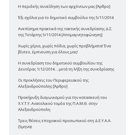
H περιδεής συνείδηση των αρχόντων μας [Άρθρο]
Έξι σχόλια για το δημοτικό συμβούλιο της 5/11/2014
Ανεπίσημα πρακτικά της τακτικής συνεδρίασης Δ.Σ.
της Τετάρτης 5/11/2014 [Απομαγνητοφώνηση]
Χωρίς χέρια, χωρίς πόδια, χωρίς προβλήματα! Ένα
βίντεο, έμπνευση για όλους μας!
Η συνεδρίαση του δημοτικού συμβουλίου της
Δευτέρας 1/12/2014… μετά τη λήξη της συνεδρίασης
Οι προκλήσεις του Περιφερειακού της
Αλεξανδρούπολης [Άρθρο]
Προκήρυξη διαγωνισμού για την κατασκευή του
Χ.Υ.Τ.Υ. Ανατολικού τομέα της Π.Α.Μ.Θ. στην
Αλεξανδρούπολη
Τρεις θέσεις εποχιακού προσωπικού στη Δ.Ε.Υ.Α.Α.
(5μηνα)