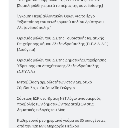
[Συμπληρώθηκε μετά το πέρας της συνεδρίασης]
Έγκριση Περιβαλλοντικών Όρων για το έργο
"Αξιοποίηση του γεωθερμικού πεδίου Αρίστηνου–
Αλεξανδρούπολης"
Ορισμός μελών του Δ.Σ της Τουριστικής Ιαματικής
Επιχείρησης Δήμου Αλεξανδρούπολης (Τ.Ι.Ε.Δ.Α. Α.Ε.)
[Διαύγεια]
Ορισμός μελών του Δ.Σ της Δημοτικής Επιχείρησης
Ύδρευσης και Αποχέτευσης Αλεξανδρούπολης
(Δ.Ε.Υ.Α.Α.)
Μεταβίβαση αρμοδιοτήτων στον Δημοτικό
Σύμβουλο, κ. Ουζουνίδη Γεώργιο
Σύσταση ΕΣΡ στο Θράκη ΝΕΤ λόγω ανισομερούς
προβολής των δημοτικών παρατάξεων στις
δημοτικές εκλογές του Μάη
Καθημερινό μεσημεριανό γεύμα σε 35 οικογένειες
από την 12η Μ/Κ Μεραρχία Πεζικού