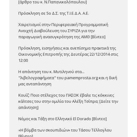
[άρθρο του κ. Ν.Παπανικολόπουλου]
Πρόσκληση σε 5ο Δ.Σ. της Τ.Ι.Ε.Δ.Α. Α.Ε.
Χαιρετισμοί στην Περιφερειακή Προγραμματική
Ανοιχτή Διαβούλευση του ΣΥΡΙΖΑ για την
παραγωγική ανασυγκρότηση της ΑΜΘ [Βίντεο]
Πρόσκληση, εισηγήσεις και ανεπίσημα πρακτικά της
Οικονομικής Επιτροπής της Δευτέρας 22/12/2014 στις
12:00
Η απάντηση του κ. Μυτιληνού στα...
"λιβελογραφήματα" του pamemprosta.org και η δική
μας ανταπάντηση
Κουίζ: Ποιο στέλεχος του ΠΑΣΟΚ έβαλε τις κόκκινες
κάλτσες του στην ομιλία του Αλέξη Τσίπρα; [Δείτε την
απάντηση]
Νόμος και Τάξη στο Ελληνικό El Dorado [Βίντεο]
«Η βόμβα των σκουπιδιών» του Τάσου Τέλλογλου
[Βίντεο]