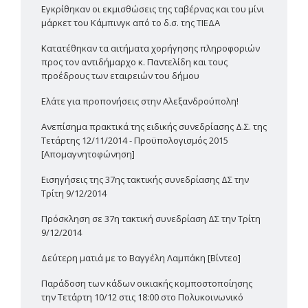
Εγκρίθηκαν οι εκμισθώσεις της ταβέρνας και του μίνι
μάρκετ του Κάμπινγκ από το δ.σ. της ΤΙΕΔΑ
Κατατέθηκαν τα αιτήματα χορήγησης πληροφοριών
προς τον αντιδήμαρχο κ. Παντελίδη και τους
προέδρους των εταιρειών του δήμου
Ελάτε για προπονήσεις στην Αλεξανδρούπολη!
Ανεπίσημα πρακτικά της ειδικής συνεδρίασης Δ.Σ. της
Τετάρτης 12/11/2014 - Προϋπολογισμός 2015
[Απομαγνητοφώνηση]
Εισηγήσεις της 37ης τακτικής συνεδρίασης ΔΣ την
Τρίτη 9/12/2014
Πρόσκληση σε 37η τακτική συνεδρίαση ΔΣ την Τρίτη
9/12/2014
Δεύτερη ματιά με το Βαγγέλη Λαμπάκη [Βίντεο]
Παράδοση των κάδων οικιακής κομποστοποίησης
την Τετάρτη 10/12 στις 18:00 στο Πολυκοινωνικό