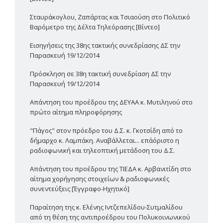
Σταυράκογλου, Ζαπάρτας και Τσιαούση στο Πολιτικό
Βαρόμετρο της Δέλτα Τηλεόρασης [Βίντεο]
Εισηγήσεις της 38ης τακτικής συνεδρίασης ΔΣ την
Παρασκευή 19/12/2014
Πρόσκληση σε 38η τακτική συνεδρίαση ΔΣ την
Παρασκευή 19/12/2014
Απάντηση του προέδρου της ΔΕΥΑΑ κ. Μυτιληνού στο
πρώτο αίτημα πληροφόρησης
"Πάγος" στον πρόεδρο του Δ.Σ. κ. Γκοτσίδη από το
δήμαρχο κ. Λαμπάκη. Αναβάλλεται... επ΄αόριστο η
ραδιοφωνική και τηλεοπτική μετάδοση του Δ.Σ.
Απάντηση του προέδρου της ΤΙΕΔΑ κ. Αρβανιτίδη στο
αίτημα χορήγησης στοιχείων & ραδιοφωνικές
συνεντεύξεις [Έγγραφο-Ηχητικό]
Παραίτηση της κ. Ελένης Ιντζεπελίδου-Συτμαλίδου
από τη θέση της αντιπροέδρου του Πολυκοινωνικού