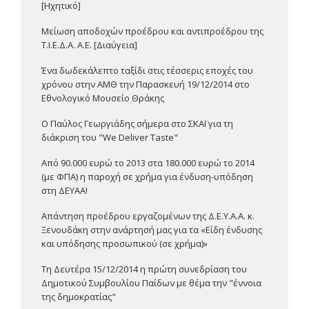
[Ηχητικό]
Μείωση αποδοχών προέδρου και αντιπροέδρου της
Τ.Ι.Ε.Δ.Α. Α.Ε. [Διαύγεια]
Ένα δωδεκάλεπτο ταξίδι στις τέσσερις εποχές του
χρόνου στην ΑΜΘ την Παρασκευή 19/12/2014 στο
Εθνολογικό Μουσείο Θράκης
Ο Παύλος Γεωργιάδης σήμερα στο ΣΚΑΪ για τη
διάκριση του "We Deliver Taste"
Από 90.000 ευρώ το 2013 στα 180.000 ευρώ το 2014
(με ΦΠΑ) η παροχή σε χρήμα για ένδυση-υπόδηση
στη ΔΕΥΑΑ!
Απάντηση προέδρου εργαζομένων της Δ.Ε.Υ.Α.Α. κ.
Ξενουδάκη στην ανάρτησή μας για τα «Είδη ένδυσης
και υπόδησης προσωπικού (σε χρήμα)»
Τη Δευτέρα 15/12/2014 η πρώτη συνεδρίαση του
Δημοτικού Συμβουλίου Παίδων με θέμα την "έννοια
της δημοκρατίας"