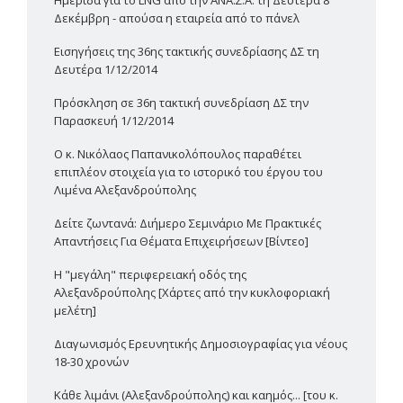
Δεκέμβρη - απούσα η εταιρεία από το πάνελ
Εισηγήσεις της 36ης τακτικής συνεδρίασης ΔΣ τη
Δευτέρα 1/12/2014
Πρόσκληση σε 36η τακτική συνεδρίαση ΔΣ την
Παρασκευή 1/12/2014
Ο κ. Νικόλαος Παπανικολόπουλος παραθέτει
επιπλέον στοιχεία για το ιστορικό του έργου του
Λιμένα Αλεξανδρούπολης
Δείτε ζωντανά: Διήμερο Σεμινάριο Με Πρακτικές
Απαντήσεις Για Θέματα Επιχειρήσεων [Βίντεο]
Η "μεγάλη" περιφερειακή οδός της
Αλεξανδρούπολης [Χάρτες από την κυκλοφοριακή
μελέτη]
Διαγωνισμός Ερευνητικής Δημοσιογραφίας για νέους
18-30 χρονών
Κάθε λιμάνι (Αλεξανδρούπολης) και καημός... [του κ.