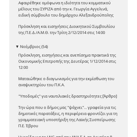
Αφαιρέθηκε ομόφωνα η ιδιότητα του κομματικού
μέλους του ΣΥΡΙΖΑ από την κ. Γεωργία Αγγελινά,
ειδική σύμβουλο του δημάρχου Αλεξανδρούπολης
Πρόσκληση και εισηγήσεις Διοικητικού Συμβουλίου
της Π.Ε.Δ./Α.Μ.Θ. την Τρίτη 2/12/2014 στις 14:00
▼
Νοέμβριος (54)
Πρόσκληση, εισηγήσεις και ανεπίσημα πρακτικά της
Οικονομικής Επιτροπής της Δευτέρας 1/12/2014 στις
12:00
Ματαιώθηκε ο διαγωνισμός για την εκμίσθωση του
αναψυκτηρίου του Π.Κ.Α.
"Υποδομές" για ναυτιλιακές δραστηριότητες [Άρθρο]
Την ώρα που ο δήμος μας "ψάχνει"... γραφεία για τις
δημοτικές παρατάξεις, η περιφέρεια φροντίζει για τη
γραμματειακή υποστήριξη της Λαϊκής Συσπείρωσης
Π.Ε. Έβρου
Ημερίδα για το LNG από την ΑΝΑ.Σ.Α. τη Δευτέρα 8