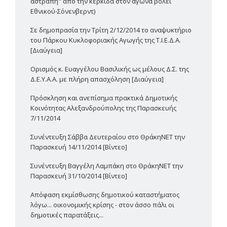
αστραπή" από την κερκίδα στον αγώνα βόλεϊ
Εθνικού-Σόνενβερντ)
Σε δημοπρασία την Τρίτη 2/12/2014 το αναψυκτήριο
του Πάρκου Κυκλοφοριακής Αγωγής της Τ.Ι.Ε.Δ.Α.
[Διαύγεια]
Ορισμός κ. Ευαγγέλου Βασιλικής ως μέλους Δ.Σ. της
Δ.Ε.Υ.Α.Α. με πλήρη απασχόληση [Διαύγεια]
Πρόσκληση και ανεπίσημα πρακτικά Δημοτικής
Κοινότητας Αλεξανδρούπολης της Παρασκευής
7/11/2014
Συνέντευξη Σάββα Δευτεραίου στο ΘράκηΝΕΤ την
Παρασκευή 14/11/2014 [Βίντεο]
Συνέντευξη Βαγγέλη Λαμπάκη στο ΘράκηΝΕΤ την
Παρασκευή 31/10/2014 [Βίντεο]
Απόφαση εκμίσθωσης δημοτικού καταστήματος
λόγω... οικονομικής κρίσης - στον άσσο πάλι οι
δημοτικές παρατάξεις...