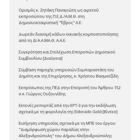
Ορισμός κ. Ζητάκη Παναγιώτη ως αιρετού
εκπροσώπου της Π.Ε.Δ./Α.Μ.Θ. στη
Δημοσυνεταιριστική "Έβρος" Α.Ε.
Δωρεάν διανομή κάδων οικιακής κομποστοποίησης
από τη ΔΙ.Α.Α.ΜΑ.Θ. Α.Α.Ε.
Συγκρότηση και Στελέχωση Επιτροπών Δημοτικού
Συμβουλίου [Διαύγεια]
Σύμβαση παροχής υπηρεσιών Συμπαραστάτη του
Δημότη και της Επιχείρησης, κ. Χρήστου Βασματζίδη
Εκπρόσωπος της ΠΕΔ στην Επιτροπή του Άρθρου 152
ο κ. Γιώργος Ουζουνίδης
Εκτενές ρεπορτάζ από την ΕΡΤ-3 για την εκδήλωση
σχετικά με τη φορολογία της Eldorado Gold [Βίντεο]
Εισήγηση υπηρεσίας σχετικά με τη ΜΠΕ του έργου:
"Διαμόρφωση χώρου παραλίας στην
Αλεξανδρούπολη" του Δήμου Αλεξανδρούπολης