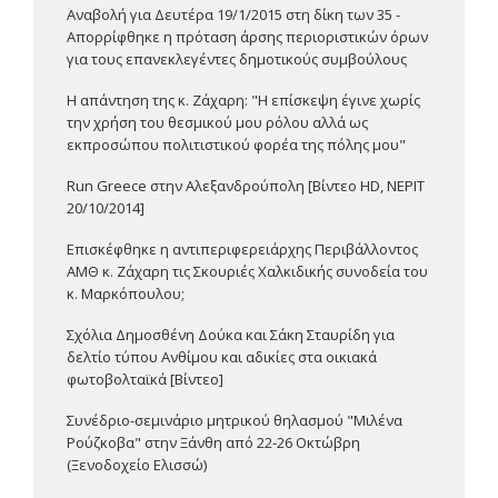
Αναβολή για Δευτέρα 19/1/2015 στη δίκη των 35 -
Απορρίφθηκε η πρόταση άρσης περιοριστικών όρων
για τους επανεκλεγέντες δημοτικούς συμβούλους
Η απάντηση της κ. Ζάχαρη: "Η επίσκεψη έγινε χωρίς
την χρήση του θεσμικού μου ρόλου αλλά ως
εκπροσώπου πολιτιστικού φορέα της πόλης μου"
Run Greece στην Αλεξανδρούπολη [Βίντεο HD, ΝΕΡΙΤ
20/10/2014]
Επισκέφθηκε η αντιπεριφερειάρχης Περιβάλλοντος
ΑΜΘ κ. Ζάχαρη τις Σκουριές Χαλκιδικής συνοδεία του
κ. Μαρκόπουλου;
Σχόλια Δημοσθένη Δούκα και Σάκη Σταυρίδη για
δελτίο τύπου Ανθίμου και αδικίες στα οικιακά
φωτοβολταϊκά [Βίντεο]
Συνέδριο-σεμινάριο μητρικού θηλασμού "Μιλένα
Ρούζκοβα" στην Ξάνθη από 22-26 Οκτώβρη
(Ξενοδοχείο Ελισσώ)