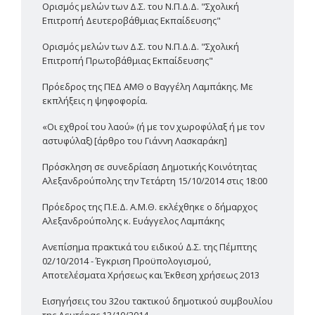
Ορισμός μελών των Δ.Σ. του Ν.Π.Δ.Δ. "Σχολική
Επιτροπή Δευτεροβάθμιας Εκπαίδευσης"
Ορισμός μελών των Δ.Σ. του Ν.Π.Δ.Δ. "Σχολική
Επιτροπή Πρωτοβάθμιας Εκπαίδευσης"
Πρόεδρος της ΠΕΔ ΑΜΘ ο Βαγγέλη Λαμπάκης. Με
εκπλήξεις η ψηφοφορία.
«Οι εχθροί του λαού» (ή με τον χωροφύλαξ ή με τον
αστυφύλαξ) [άρθρο του Γιάννη Λασκαράκη]
Πρόσκληση σε συνεδρίαση Δημοτικής Κοινότητας
Αλεξανδρούπολης την Τετάρτη 15/10/2014 στις 18:00
Πρόεδρος της Π.Ε.Δ. Α.Μ.Θ. εκλέχθηκε ο δήμαρχος
Αλεξανδρούπολης κ. Ευάγγελος Λαμπάκης
Ανεπίσημα πρακτικά του ειδικού Δ.Σ. της Πέμπτης
02/10/2014 - Έγκριση Προϋπολογισμού,
Αποτελέσματα Χρήσεως και Έκθεση χρήσεως 2013
Εισηγήσεις του 32ου τακτικού δημοτικού συμβουλίου
της Δευτέρας 13/10/2014