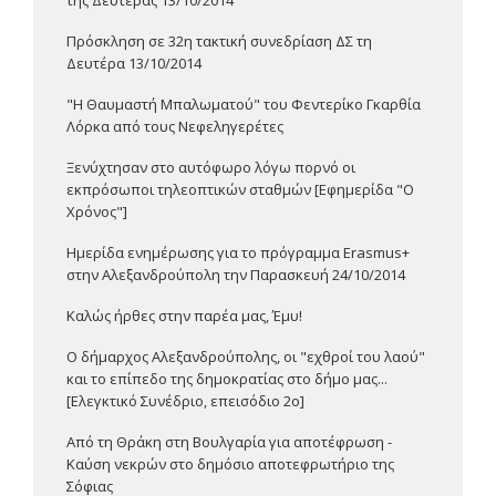
Πρόσκληση σε 32η τακτική συνεδρίαση ΔΣ τη
Δευτέρα 13/10/2014
"Η Θαυμαστή Μπαλωματού" του Φεντερίκο Γκαρθία
Λόρκα από τους Νεφεληγερέτες
Ξενύχτησαν στο αυτόφωρο λόγω πορνό οι
εκπρόσωποι τηλεοπτικών σταθμών [Εφημερίδα "Ο
Χρόνος"]
Ημερίδα ενημέρωσης για το πρόγραμμα Erasmus+
στην Αλεξανδρούπολη την Παρασκευή 24/10/2014
Καλώς ήρθες στην παρέα μας, Έμυ!
Ο δήμαρχος Αλεξανδρούπολης, οι "εχθροί του λαού"
και το επίπεδο της δημοκρατίας στο δήμο μας...
[Ελεγκτικό Συνέδριο, επεισόδιο 2ο]
Από τη Θράκη στη Βουλγαρία για αποτέφρωση -
Καύση νεκρών στο δημόσιο αποτεφρωτήριο της
Σόφιας