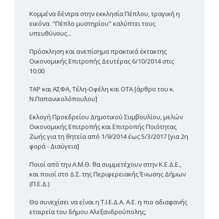
Κομμένα δέντρα στην εκκλησία Πέπλου, τραγική η
εικόνα. "Πέπλο μυστηρίου" καλύπτει τους
υπευθύνους...
Πρόσκληση και ανεπίσημα πρακτικά έκτακτης
Οικονομικής Επιτροπής Δευτέρας 6/10/2014 στις
10:00
TAP και ΑΣΦΑ, Τέλη-Οφέλη και ΟΤΑ [άρθρο του κ.
Ν.Παπανικολόπουλου]
Εκλογή Προεδρείου Δημοτικού Συμβουλίου, μελών
Οικονομικής Επιτροπής και Επιτροπής Ποιότητας
Ζωής για τη θητεία από 1/9/2014 έως 5/3/2017 [για 2η
φορά - Διαύγεια]
Ποιοί από την Α.Μ.Θ. θα συμμετέχουν στην Κ.Ε.Δ.Ε.,
και ποιοί στο Δ.Σ. της Περιφερειακής Ένωσης Δήμων
(Π.Ε.Δ.)
Θα συνεχίσει να είναι η Τ.Ι.Ε.Δ.Α. Α.Ε. η πιο αδιαφανής
εταιρεία του δήμου Αλεξανδρούπολης;