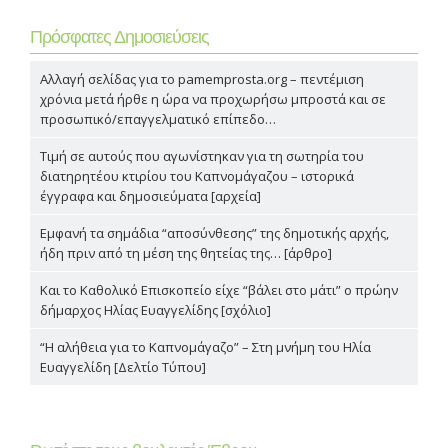
Πρόσφατες Δημοσιεύσεις
Αλλαγή σελίδας για το pamemprosta.org – πεντέμιση
χρόνια μετά ήρθε η ώρα να προχωρήσω μπροστά και σε
προσωπικό/επαγγελματικό επίπεδο…
Τιμή σε αυτούς που αγωνίστηκαν για τη σωτηρία του
διατηρητέου κτιρίου του Καπνομάγαζου – ιστορικά
έγγραφα και δημοσιεύματα [αρχεία]
Εμφανή τα σημάδια “αποσύνθεσης” της δημοτικής αρχής,
ήδη πριν από τη μέση της θητείας της… [άρθρο]
Και το Καθολικό Επισκοπείο είχε “βάλει στο μάτι” ο πρώην
δήμαρχος Ηλίας Ευαγγελίδης [σχόλιο]
“Η αλήθεια για το Καπνομάγαζο” – Στη μνήμη του Ηλία
Ευαγγελίδη [Δελτίο Τύπου]