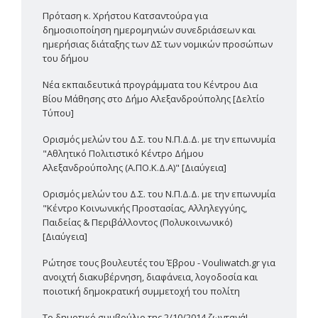
Πρόταση κ. Χρήστου Κατσαντούρα για
δημοσιοποίηση ημερομηνιών συνεδριάσεων και
ημερήσιας διάταξης των ΔΣ των νομικών προσώπων
του δήμου
Νέα εκπαιδευτικά προγράμματα του Κέντρου Δια
Βίου Μάθησης στο Δήμο Αλεξανδρούπολης [Δελτίο
Τύπου]
Ορισμός μελών του Δ.Σ. του Ν.Π.Δ.Δ. με την επωνυμία
"Αθλητικό Πολιτιστικό Κέντρο Δήμου
Αλεξανδρούπολης (Α.ΠΟ.Κ.Δ.Α)" [Διαύγεια]
Ορισμός μελών του Δ.Σ. του Ν.Π.Δ.Δ. με την επωνυμία
"Κέντρο Κοινωνικής Προστασίας, Αλληλεγγύης,
Παιδείας & Περιβάλλοντος (Πολυκοινωνικό)
[Διαύγεια]
Ρώτησε τους βουλευτές του Έβρου - Vouliwatch.gr για
ανοιχτή διακυβέρνηση, διαφάνεια, λογοδοσία και
ποιοτική δημοκρατική συμμετοχή του πολίτη
Το δημοτικό συμβούλιο της 2/10/2014 ζωντανά!