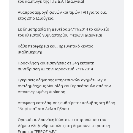
του κάμπινγκ της Τ.Ι.Ε.Δ.Α. [Διαύγεια]
Αναπροσαρμογή ζωνών και τιμών ΤΑΠ για το οικ.
έτος 2015 [Διαύγεια]
Σε δημοπρασία τη Δευτέρα 24/11/2014 το κυλικείο
του κλειστού γυμναστηρίου Φερών [Διαύγεια]
Κάθε περιφέρεια και... ερευνητικό κέντρο
[Καθημερινή]
Πρόσκληση και εισηγήσεις σε 34η έκτακτη
συνεδρίαση ΔΣ την Παρασκευή 7/11/2014
Εγκρίσεις οδήγησης υπηρεσιακών οχημάτων για
αντιδημάρχους Μαυρίδη και Γερακόπουλο από την
Αποκεντρωμένη Διοίκηση
Απόφαση κατεδάφισης αυθαίρετης καλύβας στη θέση
"Νυφίτσα" στο Δέλτα Έβρου
Ορισμός κ. Δουνάκη Κώστα ως εκπροσώπου του
Δήμου Αλεξανδρούπολης στη Δημοσυνεταιριστική
Εταιρεία "ΕΒΡΟΣ Α.Ε."