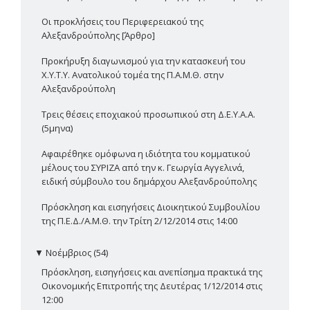
Οι προκλήσεις του Περιφερειακού της
Αλεξανδρούπολης [Άρθρο]
Προκήρυξη διαγωνισμού για την κατασκευή του
Χ.Υ.Τ.Υ. Ανατολικού τομέα της Π.Α.Μ.Θ. στην
Αλεξανδρούπολη
Τρεις θέσεις εποχιακού προσωπικού στη Δ.Ε.Υ.Α.Α.
(5μηνα)
Αφαιρέθηκε ομόφωνα η ιδιότητα του κομματικού
μέλους του ΣΥΡΙΖΑ από την κ. Γεωργία Αγγελινά,
ειδική σύμβουλο του δημάρχου Αλεξανδρούπολης
Πρόσκληση και εισηγήσεις Διοικητικού Συμβουλίου
της Π.Ε.Δ./Α.Μ.Θ. την Τρίτη 2/12/2014 στις 14:00
▼
Νοέμβριος (54)
Πρόσκληση, εισηγήσεις και ανεπίσημα πρακτικά της
Οικονομικής Επιτροπής της Δευτέρας 1/12/2014 στις
12:00