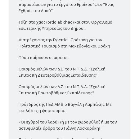
παραστάσεων για το έργο του Ερρίκου Ίψεν "Ένας
Εχθρός του Λαού"
Τάξη στο χάος (ordo ab chao) και στον Οργανισμό
Εσωτερικής Υπηρεσίας του Δήμου...
Διατρέχοντας την Εγνατία - Πρόταση για τον
Πολιτιστικό Τουρισμό στη Μακεδονία και Θράκη
Πόσα παίρνουν οι αιρετοί;
Ορισμός μελών των Δ.Σ. του Ν.Π.Δ.Δ. "Σχολική
Επιτροπή Δευτεροβάθμιας Εκπαίδευσης"
Ορισμός μελών των Δ.Σ. του Ν.Π.Δ.Δ. "Σχολική
Επιτροπή Πρωτοβάθμιας Εκπαίδευσης"
Πρόεδρος της ΠΕΔ ΑΜΘ ο Βαγγέλη Λαμπάκης. Με
εκπλήξεις η ψηφοφορία.
«Οι εχθροί του λαού» (ή με τον χωροφύλαξ ή με τον
αστυφύλαξ) [άρθρο του Γιάννη Λασκαράκη]