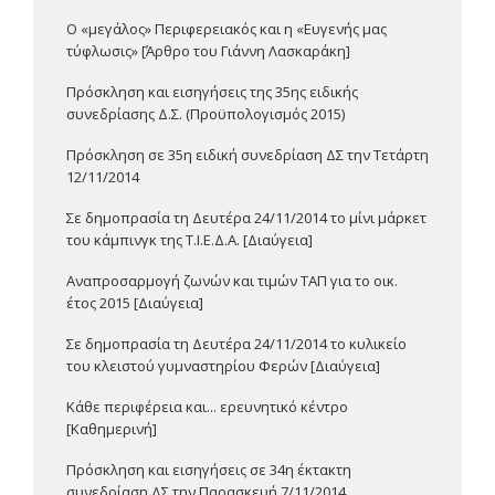
Ο «μεγάλος» Περιφερειακός και η «Ευγενής μας
τύφλωσις» [Άρθρο του Γιάννη Λασκαράκη]
Πρόσκληση και εισηγήσεις της 35ης ειδικής
συνεδρίασης Δ.Σ. (Προϋπολογισμός 2015)
Πρόσκληση σε 35η ειδική συνεδρίαση ΔΣ την Τετάρτη
12/11/2014
Σε δημοπρασία τη Δευτέρα 24/11/2014 το μίνι μάρκετ
του κάμπινγκ της Τ.Ι.Ε.Δ.Α. [Διαύγεια]
Αναπροσαρμογή ζωνών και τιμών ΤΑΠ για το οικ.
έτος 2015 [Διαύγεια]
Σε δημοπρασία τη Δευτέρα 24/11/2014 το κυλικείο
του κλειστού γυμναστηρίου Φερών [Διαύγεια]
Κάθε περιφέρεια και... ερευνητικό κέντρο
[Καθημερινή]
Πρόσκληση και εισηγήσεις σε 34η έκτακτη
συνεδρίαση ΔΣ την Παρασκευή 7/11/2014