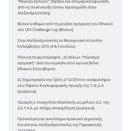
"Μυρίζει Εκλογές" [Άρθρο και απομαγνητοφώνηση
από τη συνέντευξη τύπου Χρυσοχοΐδη στην
Αλεξανδρούπολη]
Βίντεο-ενθύμιο από τη μεγάλη πρόκριση του Εθνικού
στο CEV Challenge Cup [Βίντεο]
Στην Αλεξανδρούπολη το Μεσογειακό Κύπελλο
Κολύμβησης 2015 (4 & 5 Ιουλίου)
Όλα για τη φωτογραφία... (ή αλλιώς "πέρασμα
αστραπή" από την κερκίδα στον αγώνα βόλεϊ
Εθνικού-Σόνενβερντ)
Σε δημοπρασία την Τρίτη 2/12/2014 το αναψυκτήριο
του Πάρκου Κυκλοφοριακής Αγωγής της Τ.Ι.Ε.Δ.Α.
[Διαύγεια]
Ορισμός κ. Ευαγγέλου Βασιλικής ως μέλους Δ.Σ. της
Δ.Ε.Υ.Α.Α. με πλήρη απασχόληση [Διαύγεια]
Πρόσκληση και ανεπίσημα πρακτικά Δημοτικής
Κοινότητας Αλεξανδρούπολης της Παρασκευής
7/11/2014