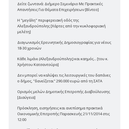
Δείτε ζωντανά: Διήμερο Σεμινάριο Με Πρακτικές
Απαντήσεις Για Θέματα Επιχειρήσεων [Βίντεο]
Η "μεγάλη" περιφερειακή οδός της
Αλεξανδρούπολης [Χάρτες από την κυκλοφοριακή
μελέτη]
Διαγωνισμός Ερευνητικής Δημοσιογραφίας για νέους
18-30 χρονών
Κάθε λιμάνι (Αλεξανδρούπολης) και καημός... [του κ.
Χρήστου Κατσαντούρα]
Δεν μπορεί να καλύψει τις λειτουργικές του δαπάνες
ο δήμος, "δανείζεται" 290.000 ευρώ από τη ΣΑΤΑ
Ορισμός μελών Δημοτικής Επιτροπής Διαβούλευσης
[Διαύγεια]
Πρόσκληση, εισηγήσεις και ανεπίσημα πρακτικά
Οικονομικής Επιτροπής Παρασκευής 21/11/2014 στις
12:00