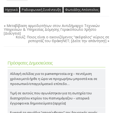
Ηχητικά
Ραδιοφωνική Συνέντευξη
Φωτιάδης Απόστολος
«
Μεταβίβαση αρμοδιοτήτων στον Αντιδήμαρχο Τεχνικών
Υπηρεσιών & Υπηρεσίας Δόμησης Γερακόπουλο Χρήστο
[Διαύγεια]
Κουίζ: Ποιος είναι ο εικονιζόμενος “ακέφαλος” κύριος σε
ρεπορτάζ του ΘράκηΝΕΤ; [Δείτε την απάντηση!]
»
Πρόσφατες Δημοσιεύσεις
Αλλαγή σελίδας για το pamemprosta.org – πεντέμιση
χρόνια μετά ήρθε η ώρα να προχωρήσω μπροστά και σε
προσωπικό/επαγγελματικό επίπεδο…
Τιμή σε αυτούς που αγωνίστηκαν για τη σωτηρία του
διατηρητέου κτιρίου του Καπνομάγαζου – ιστορικά
έγγραφα και δημοσιεύματα [αρχεία]
Εμφανή τα σημάδια “αποσύνθεσης” της δημοτικής αρχής,