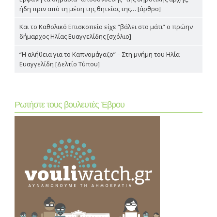
ήδη πριν από τη μέση της θητείας της… [άρθρο]
Και το Καθολικό Επισκοπείο είχε “βάλει στο μάτι” ο πρώην
δήμαρχος Ηλίας Ευαγγελίδης [σχόλιο]
“Η αλήθεια για το Καπνομάγαζο” – Στη μνήμη του Ηλία
Ευαγγελίδη [Δελτίο Τύπου]
Ρωτήστε τους βουλευτές Έβρου