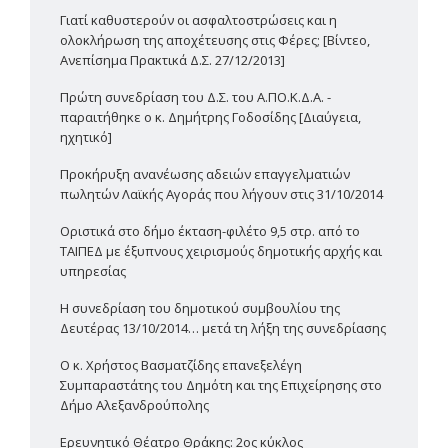
Γιατί καθυστερούν οι ασφαλτοστρώσεις και η
ολοκλήρωση της αποχέτευσης στις Φέρες; [Βίντεο,
Ανεπίσημα Πρακτικά Δ.Σ. 27/12/2013]
Πρώτη συνεδρίαση του Δ.Σ. του Α.ΠΟ.Κ.Δ.Α. -
παραιτήθηκε ο κ. Δημήτρης Γοδοσίδης [Διαύγεια,
ηχητικό]
Προκήρυξη ανανέωσης αδειών επαγγελματιών
πωλητών Λαϊκής Αγοράς που λήγουν στις 31/10/2014
Οριστικά στο δήμο έκταση-φιλέτο 9,5 στρ. από το
ΤΑΙΠΕΔ με έξυπνους χειρισμούς δημοτικής αρχής και
υπηρεσίας
Η συνεδρίαση του δημοτικού συμβουλίου της
Δευτέρας 13/10/2014… μετά τη λήξη της συνεδρίασης
Ο κ. Χρήστος Βασματζίδης επανεξελέγη
Συμπαραστάτης του Δημότη και της Επιχείρησης στο
Δήμο Αλεξανδρούπολης
Ερευνητικό Θέατρο Θράκης: 2ος κύκλος