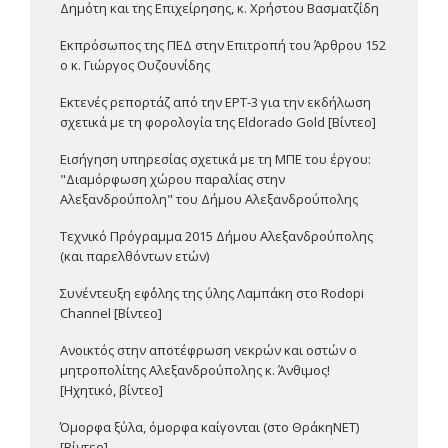
Δημότη και της Επιχείρησης, κ. Χρήστου Βασματζίδη
Εκπρόσωπος της ΠΕΔ στην Επιτροπή του Άρθρου 152
ο κ. Γιώργος Ουζουνίδης
Εκτενές ρεπορτάζ από την ΕΡΤ-3 για την εκδήλωση
σχετικά με τη φορολογία της Eldorado Gold [Βίντεο]
Εισήγηση υπηρεσίας σχετικά με τη ΜΠΕ του έργου:
"Διαμόρφωση χώρου παραλίας στην
Αλεξανδρούπολη" του Δήμου Αλεξανδρούπολης
Τεχνικό Πρόγραμμα 2015 Δήμου Αλεξανδρούπολης
(και παρελθόντων ετών)
Συνέντευξη εφ΄όλης της ύλης Λαμπάκη στο Rodopi
Channel [Βίντεο]
Ανοικτός στην αποτέφρωση νεκρών και οστών ο
μητροπολίτης Αλεξανδρούπολης κ. Άνθιμος!
[Ηχητικό, βίντεο]
Όμορφα ξύλα, όμορφα καίγονται (στο ΘράκηΝΕΤ)
[Βίντεο]