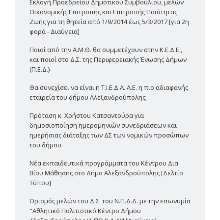
Εκλογή Προεδρείου Δημοτικού Συμβουλίου, μελών
Οικονομικής Επιτροπής και Επιτροπής Ποιότητας
Ζωής για τη θητεία από 1/9/2014 έως 5/3/2017 [για 2η
φορά - Διαύγεια]
Ποιοί από την Α.Μ.Θ. θα συμμετέχουν στην Κ.Ε.Δ.Ε.,
και ποιοί στο Δ.Σ. της Περιφερειακής Ένωσης Δήμων
(Π.Ε.Δ.)
Θα συνεχίσει να είναι η Τ.Ι.Ε.Δ.Α. Α.Ε. η πιο αδιαφανής
εταιρεία του δήμου Αλεξανδρούπολης;
Πρόταση κ. Χρήστου Κατσαντούρα για
δημοσιοποίηση ημερομηνιών συνεδριάσεων και
ημερήσιας διάταξης των ΔΣ των νομικών προσώπων
του δήμου
Νέα εκπαιδευτικά προγράμματα του Κέντρου Δια
Βίου Μάθησης στο Δήμο Αλεξανδρούπολης [Δελτίο
Τύπου]
Ορισμός μελών του Δ.Σ. του Ν.Π.Δ.Δ. με την επωνυμία
"Αθλητικό Πολιτιστικό Κέντρο Δήμου