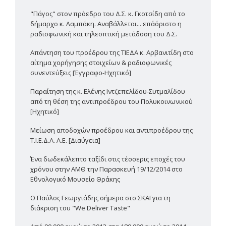
"Πάγος" στον πρόεδρο του Δ.Σ. κ. Γκοτσίδη από το
δήμαρχο κ. Λαμπάκη. Αναβάλλεται... επ΄αόριστο η
ραδιοφωνική και τηλεοπτική μετάδοση του Δ.Σ.
Απάντηση του προέδρου της ΤΙΕΔΑ κ. Αρβανιτίδη στο
αίτημα χορήγησης στοιχείων & ραδιοφωνικές
συνεντεύξεις [Έγγραφο-Ηχητικό]
Παραίτηση της κ. Ελένης Ιντζεπελίδου-Συτμαλίδου
από τη θέση της αντιπροέδρου του Πολυκοινωνικού
[Ηχητικό]
Μείωση αποδοχών προέδρου και αντιπροέδρου της
Τ.Ι.Ε.Δ.Α. Α.Ε. [Διαύγεια]
Ένα δωδεκάλεπτο ταξίδι στις τέσσερις εποχές του
χρόνου στην ΑΜΘ την Παρασκευή 19/12/2014 στο
Εθνολογικό Μουσείο Θράκης
Ο Παύλος Γεωργιάδης σήμερα στο ΣΚΑΪ για τη
διάκριση του "We Deliver Taste"