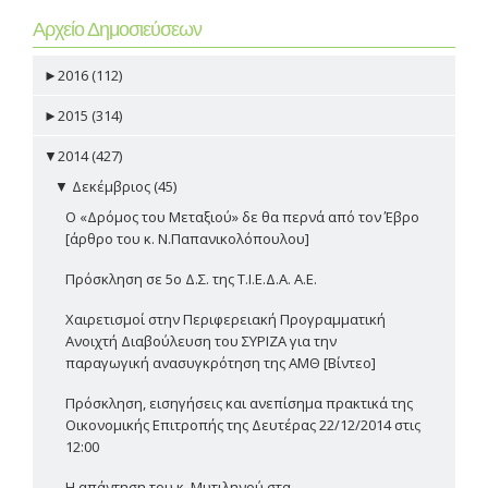
Αρχείο Δημοσιεύσεων
►
2016 (112)
►
2015 (314)
▼
2014 (427)
▼
Δεκέμβριος (45)
Ο «Δρόμος του Μεταξιού» δε θα περνά από τον Έβρο
[άρθρο του κ. Ν.Παπανικολόπουλου]
Πρόσκληση σε 5ο Δ.Σ. της Τ.Ι.Ε.Δ.Α. Α.Ε.
Χαιρετισμοί στην Περιφερειακή Προγραμματική
Ανοιχτή Διαβούλευση του ΣΥΡΙΖΑ για την
παραγωγική ανασυγκρότηση της ΑΜΘ [Βίντεο]
Πρόσκληση, εισηγήσεις και ανεπίσημα πρακτικά της
Οικονομικής Επιτροπής της Δευτέρας 22/12/2014 στις
12:00
Η απάντηση του κ. Μυτιληνού στα...