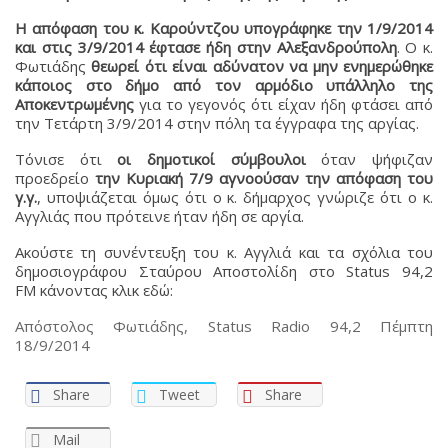
Η απόφαση του κ. Καρούντζου υπογράφηκε την 1/9/2014
και στις 3/9/2014 έφτασε ήδη στην Αλεξανδρούπολη
. Ο κ.
Φωτιάδης
θεωρεί ότι είναι αδύνατον να μην ενημερώθηκε
κάποιος στο δήμο από τον αρμόδιο υπάλληλο της
Αποκεντρωμένης
για το γεγονός ότι είχαν ήδη φτάσει από
την Τετάρτη 3/9/2014 στην πόλη τα έγγραφα της αργίας.
Τόνισε ότι
οι δημοτικοί σύμβουλοι
όταν ψήφιζαν
προεδρείο
την Κυριακή 7/9 αγνοούσαν την απόφαση του
γ.γ.
, υποψιάζεται όμως ότι ο κ. δήμαρχος γνώριζε ότι ο κ.
Αγγλιάς που πρότεινε ήταν ήδη σε αργία.
Ακούστε τη συνέντευξη του κ. Αγγλιά και τα σχόλια του
δημοσιογράφου Σταύρου Αποστολίδη στο Status 94,2
FM κάνοντας κλικ εδώ:
Απόστολος Φωτιάδης, Status Radio 94,2 Πέμπτη
18/9/2014
Share
Tweet
Share
Mail