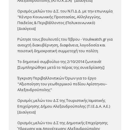
Αλεξανδρούπολης (Α.ΠΟ.Κ.Δ.Α)" [Διαύγεια]
Ορισμός μελών του Δ.Σ. του Ν.Π.Δ.Δ. με την επωνυμία
"Κέντρο Κοινωνικής Προστασίας, Αλληλεγγύης,
Παιδείας & Περιβάλλοντος (Πολυκοινωνικό)
[Διαύγεια]
Ρώτησε τους βουλευτές του Έβρου - Vouliwatch.gr για
ανοιχτή διακυβέρνηση, διαφάνεια, λογοδοσία και
ποιοτική δημοκρατική συμμετοχή του πολίτη
Το δημοτικό συμβούλιο της 2/10/2014 ζωντανά!
[Συμπληρώθηκε μετά το πέρας της συνεδρίασης]
Έγκριση Περιβαλλοντικών Όρων για το έργο
"Αξιοποίηση του γεωθερμικού πεδίου Αρίστηνου–
Αλεξανδρούπολης"
Ορισμός μελών του Δ.Σ της Τουριστικής Ιαματικής
Επιχείρησης Δήμου Αλεξανδρούπολης (Τ.Ι.Ε.Δ.Α. Α.Ε.)
[Διαύγεια]
Ορισμός μελών του Δ.Σ της Δημοτικής Επιχείρησης
Ύδρευσης και Αποχέτευσης Αλεξανδρούπολης