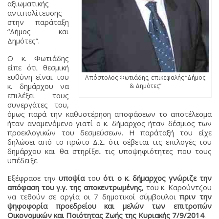
αξιωματικής
αντιπολίτευσης
στην παράταξη
“Δήμος και
Δημότες”.
Ο κ. Φωτιάδης
είπε ότι θεσμική
ευθύνη είναι του
Απόστολος Φωτιάδης, επικεφαλής “Δήμος
κ. δημάρχου να
& Δημότες”
επιλέξει τους
συνεργάτες του,
όμως παρά την καθυστέρηση αποφάσεων το αποτέλεσμα
ήταν αναμενόμενο γιατί ο κ. δήμαρχος ήταν δέσμιος των
προεκλογικών του δεσμεύσεων. Η παράταξή του είχε
δηλώσει από το πρώτο Δ.Σ. ότι σέβεται τις επιλογές του
δημάρχου και θα στηρίξει τις υποψηφιότητες που τους
υπέδειξε.
Εξέφρασε την
υποψία
του
ότι ο κ. δήμαρχος γνώριζε την
απόφαση του γ.γ. της αποκεντρωμένης
, του κ. Καρούντζου
να τεθούν σε αργία οι 7 δημοτικοί σύμβουλοι
πριν την
ψηφοφορία προεδρείου και μελών των επιτροπών
Οικονομικών και Ποιότητας Ζωής της Κυριακής 7/9/2014
.