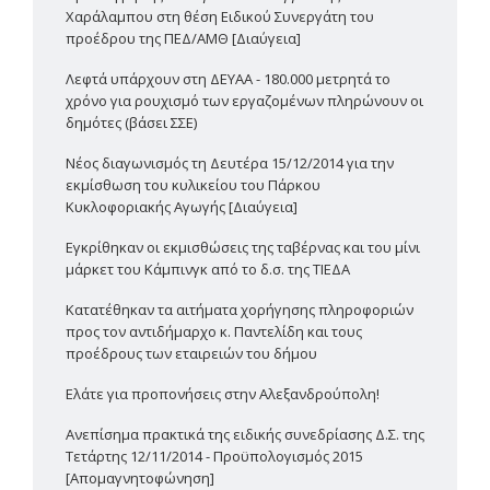
Χαράλαμπου στη θέση Ειδικού Συνεργάτη του
προέδρου της ΠΕΔ/ΑΜΘ [Διαύγεια]
Λεφτά υπάρχουν στη ΔΕΥΑΑ - 180.000 μετρητά το
χρόνο για ρουχισμό των εργαζομένων πληρώνουν οι
δημότες (βάσει ΣΣΕ)
Νέος διαγωνισμός τη Δευτέρα 15/12/2014 για την
εκμίσθωση του κυλικείου του Πάρκου
Κυκλοφοριακής Αγωγής [Διαύγεια]
Εγκρίθηκαν οι εκμισθώσεις της ταβέρνας και του μίνι
μάρκετ του Κάμπινγκ από το δ.σ. της ΤΙΕΔΑ
Κατατέθηκαν τα αιτήματα χορήγησης πληροφοριών
προς τον αντιδήμαρχο κ. Παντελίδη και τους
προέδρους των εταιρειών του δήμου
Ελάτε για προπονήσεις στην Αλεξανδρούπολη!
Ανεπίσημα πρακτικά της ειδικής συνεδρίασης Δ.Σ. της
Τετάρτης 12/11/2014 - Προϋπολογισμός 2015
[Απομαγνητοφώνηση]