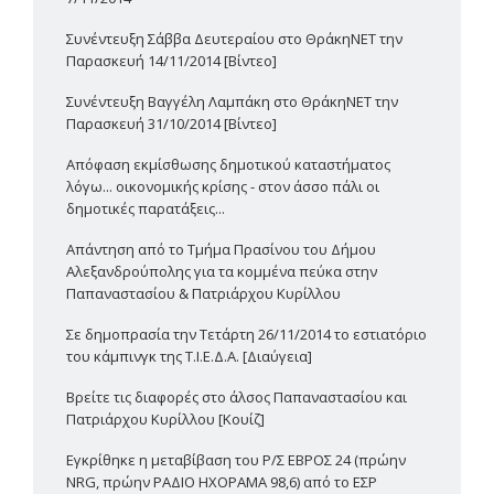
Συνέντευξη Σάββα Δευτεραίου στο ΘράκηΝΕΤ την
Παρασκευή 14/11/2014 [Βίντεο]
Συνέντευξη Βαγγέλη Λαμπάκη στο ΘράκηΝΕΤ την
Παρασκευή 31/10/2014 [Βίντεο]
Απόφαση εκμίσθωσης δημοτικού καταστήματος
λόγω... οικονομικής κρίσης - στον άσσο πάλι οι
δημοτικές παρατάξεις...
Απάντηση από το Τμήμα Πρασίνου του Δήμου
Αλεξανδρούπολης για τα κομμένα πεύκα στην
Παπαναστασίου & Πατριάρχου Κυρίλλου
Σε δημοπρασία την Τετάρτη 26/11/2014 το εστιατόριο
του κάμπινγκ της Τ.Ι.Ε.Δ.Α. [Διαύγεια]
Βρείτε τις διαφορές στο άλσος Παπαναστασίου και
Πατριάρχου Κυρίλλου [Κουίζ]
Εγκρίθηκε η μεταβίβαση του Ρ/Σ ΕΒΡΟΣ 24 (πρώην
NRG, πρώην ΡΑΔΙΟ ΗΧΟΡΑΜΑ 98,6) από το ΕΣΡ