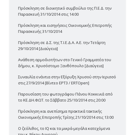
Πρόσκληση σε διοικητικό συμβούλιο της Π.Ε.Δ. την
Παρασκευή 31/10/2014 στις 14:00
Πρόσκληση και εισηγήσεις Οικονομικής Επιτροπής
Παρασκευής 31/10/2014
Πρόσκληση σε Δ.Σ. της Τ.Ι.Ε.Δ.Α. Α.Ε. την Τετάρτη
29/10/2014 [Διαύγεια]
Ανάθεση αρμοδιοτήτων στο Γενικό Γραμματέα του
δήμου, κ. Χρυσόστομο Ξανθόπουλο [Διαύγεια]
Συναυλία ενάντια στην Εξόρυξη Χρυσού στην Ιερισσό
στις 27/9/2014 [Βίντεο ΕΡΤ3 / ERTOpen]
Παρουσίαση του φωτογράφου Πάνου Κοκκινιά από
το ΚΕ.ΔΗ.ΦΩΤ. το Σάββατο 25/10/2014 στις 20:00
Πρόσκληση και ανεπίσημα πρακτικά τακτικής
Οικονομικής Επιτροπής Τρίτης 21/10/2014 στις 13:00
Ο ζεόλιθος, το IQ και τα μικρά-μεγάλα κατεχόμενα
του κ. Νίκου Λυγερού