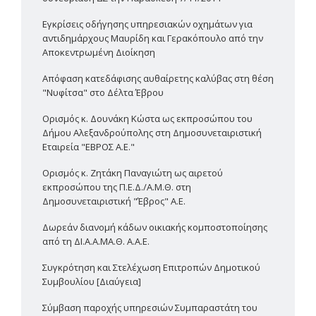
Εγκρίσεις οδήγησης υπηρεσιακών οχημάτων για
αντιδημάρχους Μαυρίδη και Γερακόπουλο από την
Αποκεντρωμένη Διοίκηση
Απόφαση κατεδάφισης αυθαίρετης καλύβας στη θέση
"Νυφίτσα" στο Δέλτα Έβρου
Ορισμός κ. Δουνάκη Κώστα ως εκπροσώπου του
Δήμου Αλεξανδρούπολης στη Δημοσυνεταιριστική
Εταιρεία "ΕΒΡΟΣ Α.Ε."
Ορισμός κ. Ζητάκη Παναγιώτη ως αιρετού
εκπροσώπου της Π.Ε.Δ./Α.Μ.Θ. στη
Δημοσυνεταιριστική "Έβρος" Α.Ε.
Δωρεάν διανομή κάδων οικιακής κομποστοποίησης
από τη ΔΙ.Α.Α.ΜΑ.Θ. Α.Α.Ε.
Συγκρότηση και Στελέχωση Επιτροπών Δημοτικού
Συμβουλίου [Διαύγεια]
Σύμβαση παροχής υπηρεσιών Συμπαραστάτη του