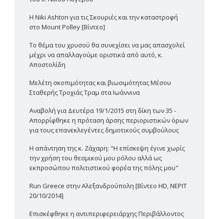
Η Niki Ashton για τις Σκουριές και την καταστροφή
στο Mount Polley [Βίντεο]
Το θέμα του χρυσού θα συνεχίσει να μας απασχολεί
μέχρι να απαλλαγούμε οριστικά από αυτό, κ.
Αποστολίδη
Μελέτη σκοπιμότητας και βιωσιμότητας Μέσου
Σταθερής Τροχιάς Τραμ στα Ιωάννινα
Αναβολή για Δευτέρα 19/1/2015 στη δίκη των 35 -
Απορρίφθηκε η πρόταση άρσης περιοριστικών όρων
για τους επανεκλεγέντες δημοτικούς συμβούλους
Η απάντηση της κ. Ζάχαρη: "Η επίσκεψη έγινε χωρίς
την χρήση του θεσμικού μου ρόλου αλλά ως
εκπροσώπου πολιτιστικού φορέα της πόλης μου"
Run Greece στην Αλεξανδρούπολη [Βίντεο HD, ΝΕΡΙΤ
20/10/2014]
Επισκέφθηκε η αντιπεριφερειάρχης Περιβάλλοντος