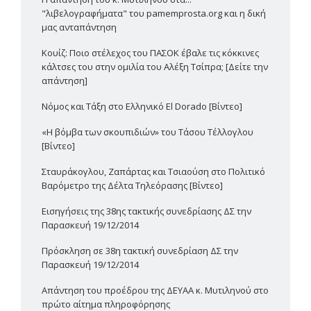
"λιβελογραφήματα" του pamemprosta.org και η δική
μας ανταπάντηση
Κουίζ: Ποιο στέλεχος του ΠΑΣΟΚ έβαλε τις κόκκινες
κάλτσες του στην ομιλία του Αλέξη Τσίπρα; [Δείτε την
απάντηση]
Νόμος και Τάξη στο Ελληνικό El Dorado [Βίντεο]
«Η βόμβα των σκουπιδιών» του Τάσου Τέλλογλου
[Βίντεο]
Σταυράκογλου, Ζαπάρτας και Τσιαούση στο Πολιτικό
Βαρόμετρο της Δέλτα Τηλεόρασης [Βίντεο]
Εισηγήσεις της 38ης τακτικής συνεδρίασης ΔΣ την
Παρασκευή 19/12/2014
Πρόσκληση σε 38η τακτική συνεδρίαση ΔΣ την
Παρασκευή 19/12/2014
Απάντηση του προέδρου της ΔΕΥΑΑ κ. Μυτιληνού στο
πρώτο αίτημα πληροφόρησης