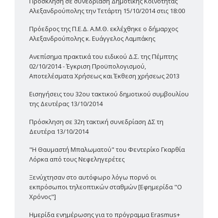
Πρόσκληση σε συνεδρίαση Δημοτικής Κοινότητας
Αλεξανδρούπολης την Τετάρτη 15/10/2014 στις 18:00
Πρόεδρος της Π.Ε.Δ. Α.Μ.Θ. εκλέχθηκε ο δήμαρχος
Αλεξανδρούπολης κ. Ευάγγελος Λαμπάκης
Ανεπίσημα πρακτικά του ειδικού Δ.Σ. της Πέμπτης
02/10/2014 - Έγκριση Προϋπολογισμού,
Αποτελέσματα Χρήσεως και Έκθεση χρήσεως 2013
Εισηγήσεις του 32ου τακτικού δημοτικού συμβουλίου
της Δευτέρας 13/10/2014
Πρόσκληση σε 32η τακτική συνεδρίαση ΔΣ τη
Δευτέρα 13/10/2014
"Η Θαυμαστή Μπαλωματού" του Φεντερίκο Γκαρθία
Λόρκα από τους Νεφεληγερέτες
Ξενύχτησαν στο αυτόφωρο λόγω πορνό οι
εκπρόσωποι τηλεοπτικών σταθμών [Εφημερίδα "Ο
Χρόνος"]
Ημερίδα ενημέρωσης για το πρόγραμμα Erasmus+