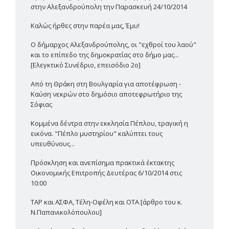
στην Αλεξανδρούπολη την Παρασκευή 24/10/2014
Καλώς ήρθες στην παρέα μας, Έμυ!
Ο δήμαρχος Αλεξανδρούπολης, οι "εχθροί του λαού"
και το επίπεδο της δημοκρατίας στο δήμο μας...
[Ελεγκτικό Συνέδριο, επεισόδιο 2ο]
Από τη Θράκη στη Βουλγαρία για αποτέφρωση -
Καύση νεκρών στο δημόσιο αποτεφρωτήριο της
Σόφιας
Κομμένα δέντρα στην εκκλησία Πέπλου, τραγική η
εικόνα. "Πέπλο μυστηρίου" καλύπτει τους
υπευθύνους...
Πρόσκληση και ανεπίσημα πρακτικά έκτακτης
Οικονομικής Επιτροπής Δευτέρας 6/10/2014 στις
10:00
TAP και ΑΣΦΑ, Τέλη-Οφέλη και ΟΤΑ [άρθρο του κ.
Ν.Παπανικολόπουλου]