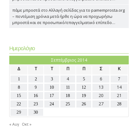
πάμε μπροστά
στο
Αλλαγή σελίδας για το pamemprosta.org
– πεντέμιση χρόνια μετά ήρθε η ώρα να προχωρήσω
μπροστά και σε προσωπικό/επαγγελματικό επίπεδο…
Ημερολόγιο
Σεπτέμβριος 2014
Δ
Τ
Τ
Π
Π
Σ
Κ
4
6
1
2
3
5
7
9
13
14
8
10
11
12
20
21
15
16
17
18
19
27
22
23
24
25
26
28
29
30
« Αυγ
Οκτ »