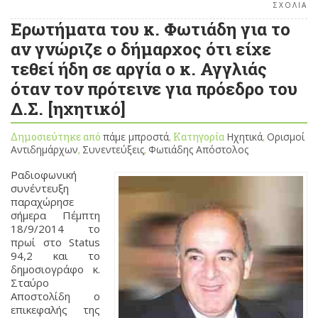
ΣΧΟΛΙΑ
Ερωτήματα του κ. Φωτιάδη για το
αν γνώριζε ο δήμαρχος ότι είχε
τεθεί ήδη σε αργία ο κ. Αγγλιάς
όταν τον πρότεινε για πρόεδρο του
Δ.Σ. [ηχητικό]
Δημοσιεύτηκε από
πάμε μπροστά
, Κατηγορία
Ηχητικά
,
Ορισμοί
Αντιδημάρχων
,
Συνεντεύξεις
,
Φωτιάδης Απόστολος
Ραδιοφωνική
συνέντευξη
παραχώρησε
σήμερα Πέμπτη
18/9/2014 το
πρωί στο Status
94,2 και το
δημοσιογράφο κ.
Σταύρο
Αποστολίδη ο
επικεφαλής της