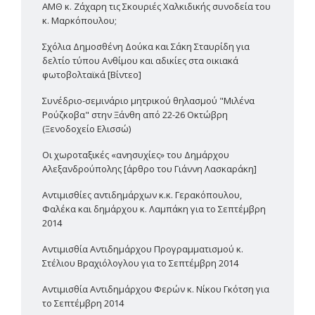
ΑΜΘ κ. Ζάχαρη τις Σκουριές Χαλκιδικής συνοδεία του
κ. Μαρκόπουλου;
Σχόλια Δημοσθένη Δούκα και Σάκη Σταυρίδη για
δελτίο τύπου Ανθίμου και αδικίες στα οικιακά
φωτοβολταϊκά [Βίντεο]
Συνέδριο-σεμινάριο μητρικού θηλασμού "Μιλένα
Ρούζκοβα" στην Ξάνθη από 22-26 Οκτώβρη
(Ξενοδοχείο Ελισσώ)
Οι χωροταξικές «ανησυχίες» του Δημάρχου
Αλεξανδρούπολης [άρθρο του Γιάννη Λασκαράκη]
Αντιμισθίες αντιδημάρχων κ.κ. Γερακόπουλου,
Φαλέκα και δημάρχου κ. Λαμπάκη για το Σεπτέμβρη
2014
Αντιμισθία Αντιδημάρχου Προγραμματισμού κ.
Στέλιου Βραχιόλογλου για το Σεπτέμβρη 2014
Αντιμισθία Αντιδημάρχου Φερών κ. Νίκου Γκότση για
το Σεπτέμβρη 2014