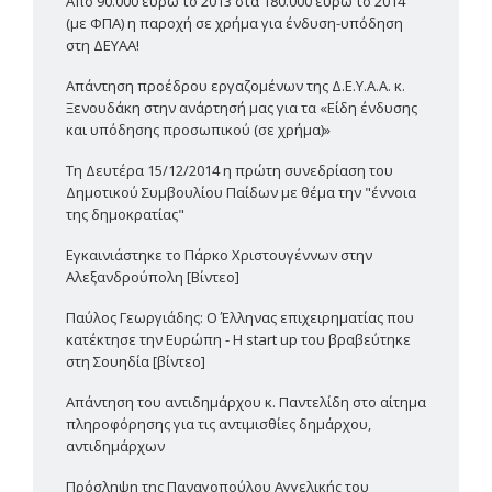
Από 90.000 ευρώ το 2013 στα 180.000 ευρώ το 2014
(με ΦΠΑ) η παροχή σε χρήμα για ένδυση-υπόδηση
στη ΔΕΥΑΑ!
Απάντηση προέδρου εργαζομένων της Δ.Ε.Υ.Α.Α. κ.
Ξενουδάκη στην ανάρτησή μας για τα «Είδη ένδυσης
και υπόδησης προσωπικού (σε χρήμα)»
Τη Δευτέρα 15/12/2014 η πρώτη συνεδρίαση του
Δημοτικού Συμβουλίου Παίδων με θέμα την "έννοια
της δημοκρατίας"
Εγκαινιάστηκε το Πάρκο Χριστουγέννων στην
Αλεξανδρούπολη [Βίντεο]
Παύλος Γεωργιάδης: Ο Έλληνας επιχειρηματίας που
κατέκτησε την Ευρώπη - Η start up του βραβεύτηκε
στη Σουηδία [βίντεο]
Απάντηση του αντιδημάρχου κ. Παντελίδη στο αίτημα
πληροφόρησης για τις αντιμισθίες δημάρχου,
αντιδημάρχων
Πρόσληψη της Παναγοπούλου Αγγελικής του