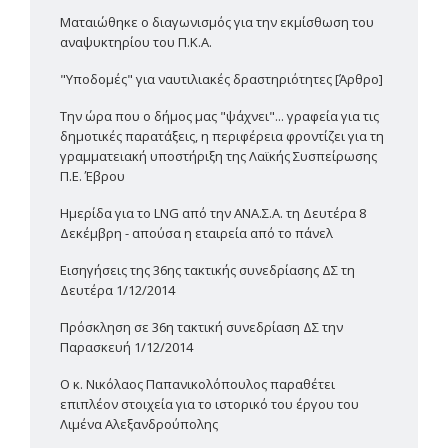
Ματαιώθηκε ο διαγωνισμός για την εκμίσθωση του
αναψυκτηρίου του Π.Κ.Α.
"Υποδομές" για ναυτιλιακές δραστηριότητες [Άρθρο]
Την ώρα που ο δήμος μας "ψάχνει"... γραφεία για τις
δημοτικές παρατάξεις, η περιφέρεια φροντίζει για τη
γραμματειακή υποστήριξη της Λαϊκής Συσπείρωσης
Π.Ε. Έβρου
Ημερίδα για το LNG από την ΑΝΑ.Σ.Α. τη Δευτέρα 8
Δεκέμβρη - απούσα η εταιρεία από το πάνελ
Εισηγήσεις της 36ης τακτικής συνεδρίασης ΔΣ τη
Δευτέρα 1/12/2014
Πρόσκληση σε 36η τακτική συνεδρίαση ΔΣ την
Παρασκευή 1/12/2014
Ο κ. Νικόλαος Παπανικολόπουλος παραθέτει
επιπλέον στοιχεία για το ιστορικό του έργου του
Λιμένα Αλεξανδρούπολης