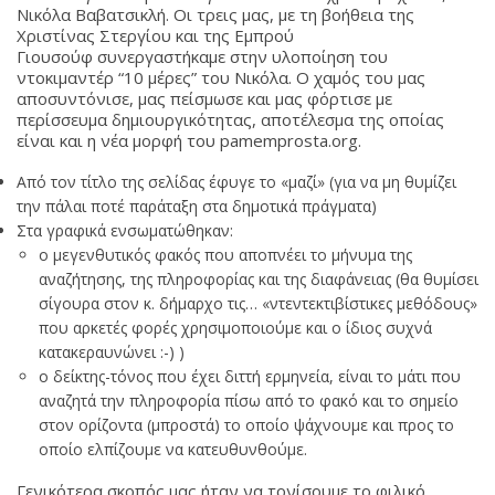
Νικόλα Βαβατσικλή. Οι τρεις μας, με τη βοήθεια της
Χριστίνας Στεργίου και της Εμπρού
Γιουσούφ συνεργαστήκαμε στην υλοποίηση του
ντοκιμαντέρ “10 μέρες” του Νικόλα. Ο χαμός του μας
αποσυντόνισε, μας πείσμωσε και μας φόρτισε με
περίσσευμα δημιουργικότητας, αποτέλεσμα της οποίας
είναι και η νέα μορφή του pamemprosta.org.
Από τον τίτλο της σελίδας έφυγε το «μαζί» (για να μη θυμίζει
την πάλαι ποτέ παράταξη στα δημοτικά πράγματα)
Στα γραφικά ενσωματώθηκαν:
ο μεγενθυτικός φακός που αποπνέει το μήνυμα της
αναζήτησης, της πληροφορίας και της διαφάνειας (θα θυμίσει
σίγουρα στον κ. δήμαρχο τις… «ντεντεκτιβίστικες μεθόδους»
που αρκετές φορές χρησιμοποιούμε και ο ίδιος συχνά
κατακεραυνώνει :-) )
ο δείκτης-τόνος που έχει διττή ερμηνεία, είναι το μάτι που
αναζητά την πληροφορία πίσω από το φακό και το σημείο
στον ορίζοντα (μπροστά) το οποίο ψάχνουμε και προς το
οποίο ελπίζουμε να κατευθυνθούμε.
Γενικότερα σκοπός μας ήταν να τονίσουμε το φιλικό