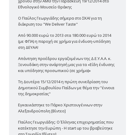
χρόνου στην ΑΜΘ την Παρασκευή 19/12/2014 στο
Εθνολογικό Μουσείο Θράκης
Ο Παύλος Γεωργιάδης σήμερα στο ΣΚΑΪ για τη
διάκριση του "We Deliver Taste"
Από 90.000 ευρώ το 2013 στα 180.000 ευρώ το 2014
(με ΦΠΑ) η παροχή σε χρήμα για ένδυση-υπόδηση
στη ΔΕΥΑΑ!
Απάντηση προέδρου εργαζομένων της Δ.Ε.Υ.Α.Α. κ.
Ξενουδάκη στην ανάρτησή μας για τα «Είδη ένδυσης
και υπόδησης προσωπικού (σε χρήμα)»
Τη Δευτέρα 15/12/2014 η πρώτη συνεδρίαση του
Δημοτικού Συμβουλίου Παίδων με θέμα την "έννοια
της δημοκρατίας"
Εγκαινιάστηκε το Πάρκο Χριστουγέννων στην
Αλεξανδρούπολη [Βίντεο]
Παύλος Γεωργιάδης: Ο Έλληνας επιχειρηματίας που
κατέκτησε την Ευρώπη - Η start up του βραβεύτηκε
στη Σουηδία [βίντεο]