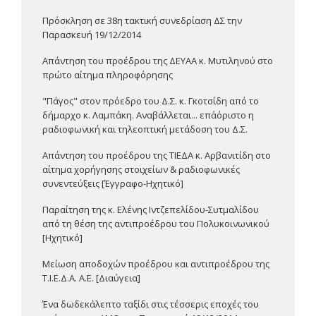
Πρόσκληση σε 38η τακτική συνεδρίαση ΔΣ την
Παρασκευή 19/12/2014
Απάντηση του προέδρου της ΔΕΥΑΑ κ. Μυτιληνού στο
πρώτο αίτημα πληροφόρησης
"Πάγος" στον πρόεδρο του Δ.Σ. κ. Γκοτσίδη από το
δήμαρχο κ. Λαμπάκη. Αναβάλλεται... επ΄αόριστο η
ραδιοφωνική και τηλεοπτική μετάδοση του Δ.Σ.
Απάντηση του προέδρου της ΤΙΕΔΑ κ. Αρβανιτίδη στο
αίτημα χορήγησης στοιχείων & ραδιοφωνικές
συνεντεύξεις [Έγγραφο-Ηχητικό]
Παραίτηση της κ. Ελένης Ιντζεπελίδου-Συτμαλίδου
από τη θέση της αντιπροέδρου του Πολυκοινωνικού
[Ηχητικό]
Μείωση αποδοχών προέδρου και αντιπροέδρου της
Τ.Ι.Ε.Δ.Α. Α.Ε. [Διαύγεια]
Ένα δωδεκάλεπτο ταξίδι στις τέσσερις εποχές του