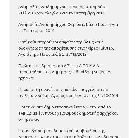
Αντιμισθία Αντιδημάρχου Προγραμματισμού κ.
Στέλιου Βραχιόλογλου για το Σεπτέμβρη 2014
Αντιμισθία Αντιδημάρχου Φερών κ. Νίκου Γκότση για
το Σεπτέμβρη 2014
Γιατί καθυστερούν οι ασφαλτοστρώσεις και η
ολοκλήρωση της αποχέτευσης στις Φέρες; [Βίντεο,
Ανεπίσημα Πρακτικά Δ.Σ. 27/12/2013]
Πρώτη συνεδρίαση του Δ.Σ. του Α.ΠΟ.Κ.Δ.Α. -
παραιτήθηκε ο κ. Δημήτρης Γοδοσίδης [Διαύγεια,
ηχητικό]
Προκήρυξη ανανέωσης αδειών επαγγελματιών
πωλητών Λαϊκής Αγοράς που λήγουν στις 31/10/2014
Οριστικά στο δήμο έκταση-φιλέτο 9,5 στρ. από το
ΤΑΙΠΕΔ με έξυπνους χειρισμούς δημοτικής αρχής και
υπηρεσίας
Η συνεδρίαση του δημοτικού συμβουλίου της
Δευτέρας 13/10/2014… μετά τη λήξη της συνεδρίασης