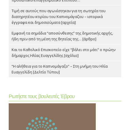
προσωπικό/επαγγελματικό επίπεδο…
Τιμή σε αυτούς που αγωνίστηκαν για τη σωτηρία του
διατηρητέου κτιρίου του Καπνομάγαζου – ιστορικά
έγγραφα και δημοσιεύματα [αρχεία]
Εμφανή τα σημάδια “αποσύνθεσης” της δημοτικής αρχής,
ήδη πριν από τη μέση της θητείας της… [άρθρο]
Και το Καθολικό Επισκοπείο είχε “βάλει στο μάτι” ο πρώην
δήμαρχος Ηλίας Ευαγγελίδης [σχόλιο]
“Η αλήθεια για το Καπνομάγαζο” – Στη μνήμη του Ηλία
Ευαγγελίδη [Δελτίο Τύπου]
Ρωτήστε τους βουλευτές Έβρου