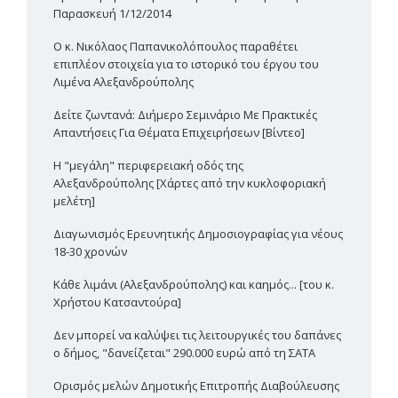
Παρασκευή 1/12/2014
Ο κ. Νικόλαος Παπανικολόπουλος παραθέτει
επιπλέον στοιχεία για το ιστορικό του έργου του
Λιμένα Αλεξανδρούπολης
Δείτε ζωντανά: Διήμερο Σεμινάριο Με Πρακτικές
Απαντήσεις Για Θέματα Επιχειρήσεων [Βίντεο]
Η "μεγάλη" περιφερειακή οδός της
Αλεξανδρούπολης [Χάρτες από την κυκλοφοριακή
μελέτη]
Διαγωνισμός Ερευνητικής Δημοσιογραφίας για νέους
18-30 χρονών
Κάθε λιμάνι (Αλεξανδρούπολης) και καημός... [του κ.
Χρήστου Κατσαντούρα]
Δεν μπορεί να καλύψει τις λειτουργικές του δαπάνες
ο δήμος, "δανείζεται" 290.000 ευρώ από τη ΣΑΤΑ
Ορισμός μελών Δημοτικής Επιτροπής Διαβούλευσης