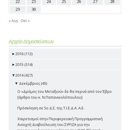
27
22
23
24
25
26
28
29
30
« Αυγ
Οκτ »
Αρχείο Δημοσιεύσεων
►
2016 (112)
►
2015 (314)
▼
2014 (427)
▼
Δεκέμβριος (45)
Ο «Δρόμος του Μεταξιού» δε θα περνά από τον Έβρο
[άρθρο του κ. Ν.Παπανικολόπουλου]
Πρόσκληση σε 5ο Δ.Σ. της Τ.Ι.Ε.Δ.Α. Α.Ε.
Χαιρετισμοί στην Περιφερειακή Προγραμματική
Ανοιχτή Διαβούλευση του ΣΥΡΙΖΑ για την