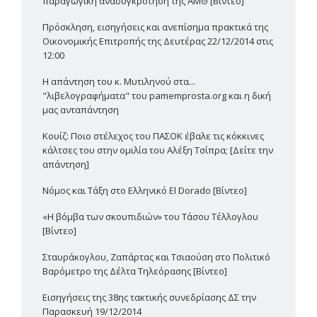
παραγωγική ανασυγκρότηση της ΑΜΘ [Βίντεο]
Πρόσκληση, εισηγήσεις και ανεπίσημα πρακτικά της
Οικονομικής Επιτροπής της Δευτέρας 22/12/2014 στις
12:00
Η απάντηση του κ. Μυτιληνού στα...
"λιβελογραφήματα" του pamemprosta.org και η δική
μας ανταπάντηση
Κουίζ: Ποιο στέλεχος του ΠΑΣΟΚ έβαλε τις κόκκινες
κάλτσες του στην ομιλία του Αλέξη Τσίπρα; [Δείτε την
απάντηση]
Νόμος και Τάξη στο Ελληνικό El Dorado [Βίντεο]
«Η βόμβα των σκουπιδιών» του Τάσου Τέλλογλου
[Βίντεο]
Σταυράκογλου, Ζαπάρτας και Τσιαούση στο Πολιτικό
Βαρόμετρο της Δέλτα Τηλεόρασης [Βίντεο]
Εισηγήσεις της 38ης τακτικής συνεδρίασης ΔΣ την
Παρασκευή 19/12/2014