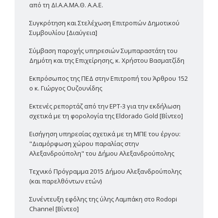
από τη ΔΙ.Α.Α.ΜΑ.Θ. Α.Α.Ε.
Συγκρότηση και Στελέχωση Επιτροπών Δημοτικού
Συμβουλίου [Διαύγεια]
Σύμβαση παροχής υπηρεσιών Συμπαραστάτη του
Δημότη και της Επιχείρησης, κ. Χρήστου Βασματζίδη
Εκπρόσωπος της ΠΕΔ στην Επιτροπή του Άρθρου 152
ο κ. Γιώργος Ουζουνίδης
Εκτενές ρεπορτάζ από την ΕΡΤ-3 για την εκδήλωση
σχετικά με τη φορολογία της Eldorado Gold [Βίντεο]
Εισήγηση υπηρεσίας σχετικά με τη ΜΠΕ του έργου:
"Διαμόρφωση χώρου παραλίας στην
Αλεξανδρούπολη" του Δήμου Αλεξανδρούπολης
Τεχνικό Πρόγραμμα 2015 Δήμου Αλεξανδρούπολης
(και παρελθόντων ετών)
Συνέντευξη εφ΄όλης της ύλης Λαμπάκη στο Rodopi
Channel [Βίντεο]