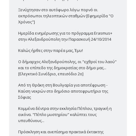
Ξενύχτησαν στο αυτόφωρο λόγω πορνό οι
εκπρόσωποι τηλεοπτικών σταθμών [Εφημερίδα "Ο
Χρόνος"]
Ημερίδα ενημέρωσης για το πρόγραμμα Erasmus+
στην Αλεξανδρούπολη την Παρασκευή 24/10/2014
Καλώς ήρθες στην παρέα μας, Έμυ!
Ο δήμαρχος Αλεξανδρούπολης, οι "εχθροί του λαού"
και το επίπεδο της δημοκρατίας στο δήμο μας...
[Ελεγκτικό Συνέδριο, επεισόδιο 2ο]
Από τη Θράκη στη Βουλγαρία για αποτέφρωση -
Καύση νεκρών στο δημόσιο αποτεφρωτήριο της
Σόφιας
Κομμένα δέντρα στην εκκλησία Πέπλου, τραγική η
εικόνα. "Πέπλο μυστηρίου" καλύπτει τους
υπευθύνους...
Πρόσκληση και ανεπίσημα πρακτικά έκτακτης