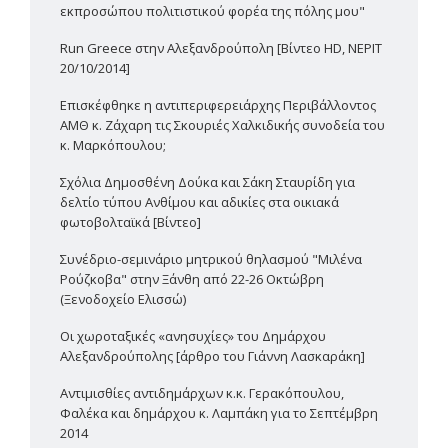
εκπροσώπου πολιτιστικού φορέα της πόλης μου"
Run Greece στην Αλεξανδρούπολη [Βίντεο HD, ΝΕΡΙΤ
20/10/2014]
Επισκέφθηκε η αντιπεριφερειάρχης Περιβάλλοντος
ΑΜΘ κ. Ζάχαρη τις Σκουριές Χαλκιδικής συνοδεία του
κ. Μαρκόπουλου;
Σχόλια Δημοσθένη Δούκα και Σάκη Σταυρίδη για
δελτίο τύπου Ανθίμου και αδικίες στα οικιακά
φωτοβολταϊκά [Βίντεο]
Συνέδριο-σεμινάριο μητρικού θηλασμού "Μιλένα
Ρούζκοβα" στην Ξάνθη από 22-26 Οκτώβρη
(Ξενοδοχείο Ελισσώ)
Οι χωροταξικές «ανησυχίες» του Δημάρχου
Αλεξανδρούπολης [άρθρο του Γιάννη Λασκαράκη]
Αντιμισθίες αντιδημάρχων κ.κ. Γερακόπουλου,
Φαλέκα και δημάρχου κ. Λαμπάκη για το Σεπτέμβρη
2014