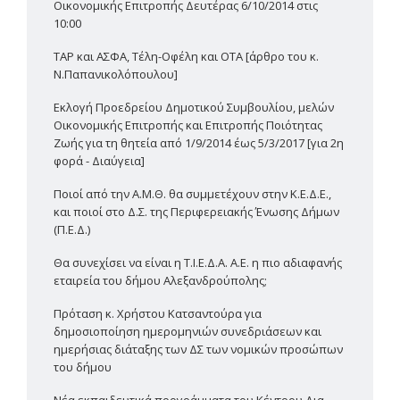
Οικονομικής Επιτροπής Δευτέρας 6/10/2014 στις
10:00
TAP και ΑΣΦΑ, Τέλη-Οφέλη και ΟΤΑ [άρθρο του κ.
Ν.Παπανικολόπουλου]
Εκλογή Προεδρείου Δημοτικού Συμβουλίου, μελών
Οικονομικής Επιτροπής και Επιτροπής Ποιότητας
Ζωής για τη θητεία από 1/9/2014 έως 5/3/2017 [για 2η
φορά - Διαύγεια]
Ποιοί από την Α.Μ.Θ. θα συμμετέχουν στην Κ.Ε.Δ.Ε.,
και ποιοί στο Δ.Σ. της Περιφερειακής Ένωσης Δήμων
(Π.Ε.Δ.)
Θα συνεχίσει να είναι η Τ.Ι.Ε.Δ.Α. Α.Ε. η πιο αδιαφανής
εταιρεία του δήμου Αλεξανδρούπολης;
Πρόταση κ. Χρήστου Κατσαντούρα για
δημοσιοποίηση ημερομηνιών συνεδριάσεων και
ημερήσιας διάταξης των ΔΣ των νομικών προσώπων
του δήμου