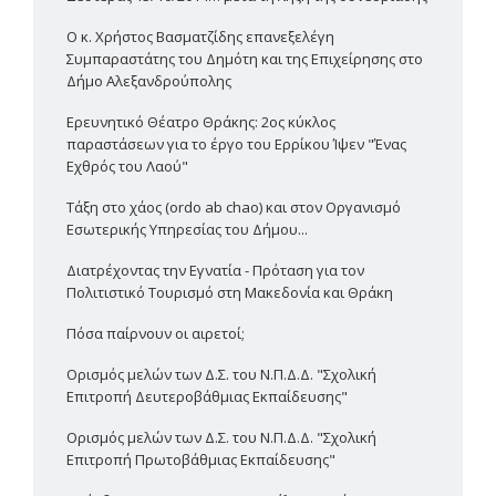
Ο κ. Χρήστος Βασματζίδης επανεξελέγη
Συμπαραστάτης του Δημότη και της Επιχείρησης στο
Δήμο Αλεξανδρούπολης
Ερευνητικό Θέατρο Θράκης: 2ος κύκλος
παραστάσεων για το έργο του Ερρίκου Ίψεν "Ένας
Εχθρός του Λαού"
Τάξη στο χάος (ordo ab chao) και στον Οργανισμό
Εσωτερικής Υπηρεσίας του Δήμου...
Διατρέχοντας την Εγνατία - Πρόταση για τον
Πολιτιστικό Τουρισμό στη Μακεδονία και Θράκη
Πόσα παίρνουν οι αιρετοί;
Ορισμός μελών των Δ.Σ. του Ν.Π.Δ.Δ. "Σχολική
Επιτροπή Δευτεροβάθμιας Εκπαίδευσης"
Ορισμός μελών των Δ.Σ. του Ν.Π.Δ.Δ. "Σχολική
Επιτροπή Πρωτοβάθμιας Εκπαίδευσης"