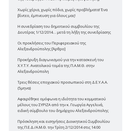
Χωρίς χέρια, χωρίς πόδια, χωρίς προβλήματα! Ένα
βίντεο, έμπνευση για όλους μας!
Η συνεδρίαση του δημοτικού συμβουλίου της
Δευτέρας 1/12/2014… μετά τη λήξη της συνεδρίασης
Οι προκλήσεις του Περιφερειακού της
Αλεξανδρούπολης [Άρθρο]
Προκήρυξη διαγωνισμού για την κατασκευή του
Χ.Υ.Τ.Υ. Ανατολικού τομέα της Π.Α.Μ.Θ. στην
Αλεξανδρούπολη
Τρεις θέσεις εποχιακού προσωπικού στη Δ.Ε.Υ.Α.Α.
(5μηνα)
Αφαιρέθηκε ομόφωνα η ιδιότητα του κομματικού
μέλους του ΣΥΡΙΖΑ από την κ. Γεωργία Αγγελινά,
ειδική σύμβουλο του δημάρχου Αλεξανδρούπολης
Πρόσκληση και εισηγήσεις Διοικητικού Συμβουλίου
της Π.Ε.Δ./Α.Μ.Θ. την Τρίτη 2/12/2014 στις 14:00