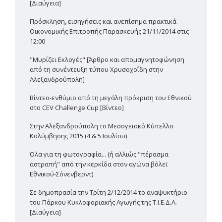
[Διαύγεια]
Πρόσκληση, εισηγήσεις και ανεπίσημα πρακτικά
Οικονομικής Επιτροπής Παρασκευής 21/11/2014 στις
12:00
"Μυρίζει Εκλογές" [Άρθρο και απομαγνητοφώνηση
από τη συνέντευξη τύπου Χρυσοχοΐδη στην
Αλεξανδρούπολη]
Βίντεο-ενθύμιο από τη μεγάλη πρόκριση του Εθνικού
στο CEV Challenge Cup [Βίντεο]
Στην Αλεξανδρούπολη το Μεσογειακό Κύπελλο
Κολύμβησης 2015 (4 & 5 Ιουλίου)
Όλα για τη φωτογραφία... (ή αλλιώς "πέρασμα
αστραπή" από την κερκίδα στον αγώνα βόλεϊ
Εθνικού-Σόνενβερντ)
Σε δημοπρασία την Τρίτη 2/12/2014 το αναψυκτήριο
του Πάρκου Κυκλοφοριακής Αγωγής της Τ.Ι.Ε.Δ.Α.
[Διαύγεια]