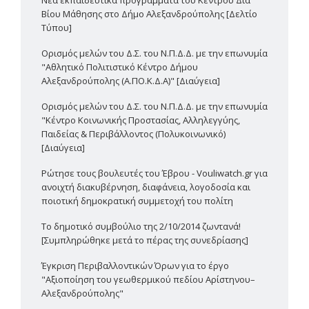
Νέα εκπαιδευτικά προγράμματα του Κέντρου Δια
Βίου Μάθησης στο Δήμο Αλεξανδρούπολης [Δελτίο
Τύπου]
Ορισμός μελών του Δ.Σ. του Ν.Π.Δ.Δ. με την επωνυμία
"Αθλητικό Πολιτιστικό Κέντρο Δήμου
Αλεξανδρούπολης (Α.ΠΟ.Κ.Δ.Α)" [Διαύγεια]
Ορισμός μελών του Δ.Σ. του Ν.Π.Δ.Δ. με την επωνυμία
"Κέντρο Κοινωνικής Προστασίας, Αλληλεγγύης,
Παιδείας & Περιβάλλοντος (Πολυκοινωνικό)
[Διαύγεια]
Ρώτησε τους βουλευτές του Έβρου - Vouliwatch.gr για
ανοιχτή διακυβέρνηση, διαφάνεια, λογοδοσία και
ποιοτική δημοκρατική συμμετοχή του πολίτη
Το δημοτικό συμβούλιο της 2/10/2014 ζωντανά!
[Συμπληρώθηκε μετά το πέρας της συνεδρίασης]
Έγκριση Περιβαλλοντικών Όρων για το έργο
"Αξιοποίηση του γεωθερμικού πεδίου Αρίστηνου–
Αλεξανδρούπολης"