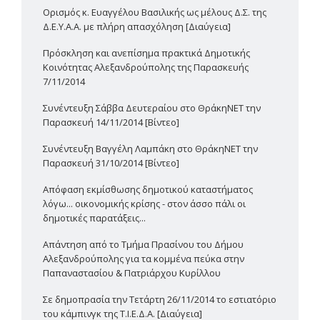
Ορισμός κ. Ευαγγέλου Βασιλικής ως μέλους Δ.Σ. της
Δ.Ε.Υ.Α.Α. με πλήρη απασχόληση [Διαύγεια]
Πρόσκληση και ανεπίσημα πρακτικά Δημοτικής
Κοινότητας Αλεξανδρούπολης της Παρασκευής
7/11/2014
Συνέντευξη Σάββα Δευτεραίου στο ΘράκηΝΕΤ την
Παρασκευή 14/11/2014 [Βίντεο]
Συνέντευξη Βαγγέλη Λαμπάκη στο ΘράκηΝΕΤ την
Παρασκευή 31/10/2014 [Βίντεο]
Απόφαση εκμίσθωσης δημοτικού καταστήματος
λόγω... οικονομικής κρίσης - στον άσσο πάλι οι
δημοτικές παρατάξεις...
Απάντηση από το Τμήμα Πρασίνου του Δήμου
Αλεξανδρούπολης για τα κομμένα πεύκα στην
Παπαναστασίου & Πατριάρχου Κυρίλλου
Σε δημοπρασία την Τετάρτη 26/11/2014 το εστιατόριο
του κάμπινγκ της Τ.Ι.Ε.Δ.Α. [Διαύγεια]