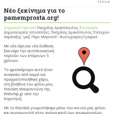
ΣΧΟΛΙΑ
Νέο ξεκίνημα για το
pamemprosta.org!
Δημοσιεύτηκε από
Πασχάλης Δρακόπουλος
, Κατηγορία
Δημοσιεύματα
,
Ιστοσελίδες
,
Πασχάλης Δρακόπουλος
,
Στελεχών
παράταξης "μαζί Πάμε Μπροστά"
,
Φωτογραφίες/Γραφικά
Με νέα όψη και νέα διάθεση
ξεκινάμε την αυτοδιοικητική
περίοδο των επόμενων 5
χρόνων.
Το φρεσκάρισμα αυτό ήταν
αναγκαίο από καιρό και
πραγματοποιήθηκε χάρις
στη βοήθεια του φίλου μου,
Θανάση Μαυραντώνη της
Webchip.gr από την
Κομοτηνή.
Με το Θανάση γνωριστήκαμε μέσω του κοινού μας φίλου
και συναγωνιστή στον αγώνα κατά των χρυσωρυχείων,