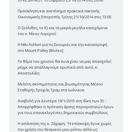
το ΚΕ.ΔΗ.ΦΩΤ. το Σάββατο 25/10/2014 στις 20:00
Πρόσκληση και ανεπίσημα πρακτικά τακτικής
Οικονομικής Επιτροπής Τρίτης 21/10/2014 στις 13:00
Ο ζεόλιθος, το IQ και τα μικρά-μεγάλα κατεχόμενα
του κ. Νίκου Λυγερού
Η Niki Ashton για τις Σκουριές και την καταστροφή
στο Mount Polley [Βίντεο]
Το θέμα του χρυσού θα συνεχίσει να μας απασχολεί
μέχρι να απαλλαγούμε οριστικά από αυτό, κ.
Αποστολίδη
Μελέτη σκοπιμότητας και βιωσιμότητας Μέσου
Σταθερής Τροχιάς Τραμ στα Ιωάννινα
Αναβολή για Δευτέρα 19/1/2015 στη δίκη των 35 -
Απορρίφθηκε η πρόταση άρσης περιοριστικών όρων
για τους επανεκλεγέντες δημοτικούς συμβούλους
Η απάντηση της κ. Ζάχαρη: "Η επίσκεψη έγινε χωρίς
την χρήση του θεσμικού μου ρόλου αλλά ως