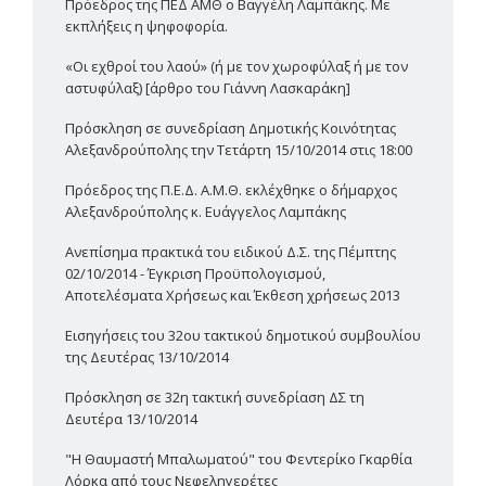
Πρόεδρος της ΠΕΔ ΑΜΘ ο Βαγγέλη Λαμπάκης. Με
εκπλήξεις η ψηφοφορία.
«Οι εχθροί του λαού» (ή με τον χωροφύλαξ ή με τον
αστυφύλαξ) [άρθρο του Γιάννη Λασκαράκη]
Πρόσκληση σε συνεδρίαση Δημοτικής Κοινότητας
Αλεξανδρούπολης την Τετάρτη 15/10/2014 στις 18:00
Πρόεδρος της Π.Ε.Δ. Α.Μ.Θ. εκλέχθηκε ο δήμαρχος
Αλεξανδρούπολης κ. Ευάγγελος Λαμπάκης
Ανεπίσημα πρακτικά του ειδικού Δ.Σ. της Πέμπτης
02/10/2014 - Έγκριση Προϋπολογισμού,
Αποτελέσματα Χρήσεως και Έκθεση χρήσεως 2013
Εισηγήσεις του 32ου τακτικού δημοτικού συμβουλίου
της Δευτέρας 13/10/2014
Πρόσκληση σε 32η τακτική συνεδρίαση ΔΣ τη
Δευτέρα 13/10/2014
"Η Θαυμαστή Μπαλωματού" του Φεντερίκο Γκαρθία
Λόρκα από τους Νεφεληγερέτες