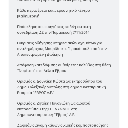
Κάθε περιφέρεια και... ερευνητικό κέντρο
[Καθημερινή]
Πρόσκληση και εισηγήσεις σε 34η έκτακτη
συνεδρίαση ΔΣ την Παρασκευή 7/11/2014
Εγκρίσεις οδήγησης υπηρεσιακών οχημάτων για
αντιδημάρχους Μαυρίδη και Γερακόπουλο από την
Αποκεντρωμένη Διοίκηση
Απόφαση κατεδάφισης αυθαίρετης καλύβας στη θέση
"Νυφίτσα" στο Δέλτα Έβρου
Ορισμός κ. Δουνάκη Κώστα ως εκπροσώπου του
Δήμου Αλεξανδρούπολης στη Δημοσυνεταιριστική
Εταιρεία "ΕΒΡΟΣ Α.Ε."
Ορισμός κ. Ζητάκη Παναγιώτη ως αιρετού
εκπροσώπου της Π.Ε.Δ./Α.Μ.Θ. στη
Δημοσυνεταιριστική "Έβρος" Α.Ε.
Δωρεάν διανομή κάδων οικιακής κομποστοποίησης