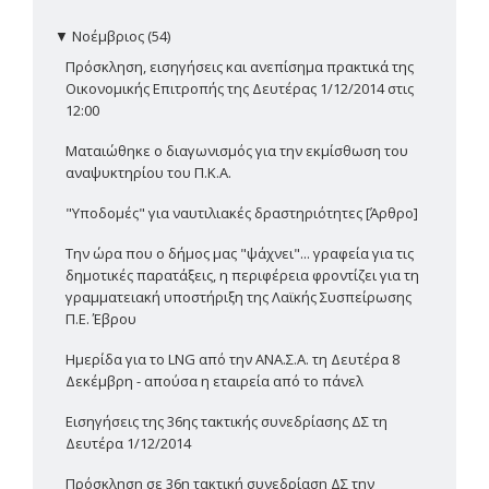
▼
Νοέμβριος (54)
Πρόσκληση, εισηγήσεις και ανεπίσημα πρακτικά της
Οικονομικής Επιτροπής της Δευτέρας 1/12/2014 στις
12:00
Ματαιώθηκε ο διαγωνισμός για την εκμίσθωση του
αναψυκτηρίου του Π.Κ.Α.
"Υποδομές" για ναυτιλιακές δραστηριότητες [Άρθρο]
Την ώρα που ο δήμος μας "ψάχνει"... γραφεία για τις
δημοτικές παρατάξεις, η περιφέρεια φροντίζει για τη
γραμματειακή υποστήριξη της Λαϊκής Συσπείρωσης
Π.Ε. Έβρου
Ημερίδα για το LNG από την ΑΝΑ.Σ.Α. τη Δευτέρα 8
Δεκέμβρη - απούσα η εταιρεία από το πάνελ
Εισηγήσεις της 36ης τακτικής συνεδρίασης ΔΣ τη
Δευτέρα 1/12/2014
Πρόσκληση σε 36η τακτική συνεδρίαση ΔΣ την