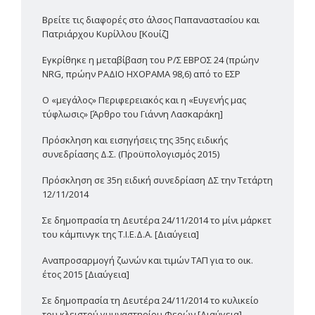
Βρείτε τις διαφορές στο άλσος Παπαναστασίου και
Πατριάρχου Κυρίλλου [Κουίζ]
Εγκρίθηκε η μεταβίβαση του Ρ/Σ ΕΒΡΟΣ 24 (πρώην
NRG, πρώην ΡΑΔΙΟ ΗΧΟΡΑΜΑ 98,6) από το ΕΣΡ
Ο «μεγάλος» Περιφερειακός και η «Ευγενής μας
τύφλωσις» [Άρθρο του Γιάννη Λασκαράκη]
Πρόσκληση και εισηγήσεις της 35ης ειδικής
συνεδρίασης Δ.Σ. (Προϋπολογισμός 2015)
Πρόσκληση σε 35η ειδική συνεδρίαση ΔΣ την Τετάρτη
12/11/2014
Σε δημοπρασία τη Δευτέρα 24/11/2014 το μίνι μάρκετ
του κάμπινγκ της Τ.Ι.Ε.Δ.Α. [Διαύγεια]
Αναπροσαρμογή ζωνών και τιμών ΤΑΠ για το οικ.
έτος 2015 [Διαύγεια]
Σε δημοπρασία τη Δευτέρα 24/11/2014 το κυλικείο
του κλειστού γυμναστηρίου Φερών [Διαύγεια]