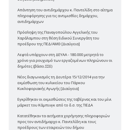
Απάντηση του αντιδημάρχου κ. Παντελίδη στο αίτημα
πληροφόρησης για τις αντιμισθίες δημάρχου,
αντιδημάρχων
Πρόσληψη της Παναγοπούλου Αγγελικής του
Χαράλαμπου στη θέση Ειδικού Συνεργάτη του
προέδρου της ΠΕΔ/ΑΜΘ [Διαύγεια]
Λεφτά υπάρχουν στη ΔΕΥΑΑ - 180.000 μετρητά το
χρόνο για ρουχισμό των εργαζομένων πληρώνουν οι
δημότες (βάσει ΣΣΕ)
Νέος διαγωνισμός τη Δευτέρα 15/12/2014 για την
εκμίσθωση του κυλικείου του Πάρκου
Κυκλοφοριακής Αγωγής [Διαύγεια]
Εγκρίθηκαν οι εκμισθώσεις της ταβέρνας και του μίνι
μάρκετ του Κάμπινγκ από το δ.σ. της ΤΙΕΔΑ
Κατατέθηκαν τα αιτήματα χορήγησης πληροφοριών
προς τον αντιδήμαρχο κ. Παντελίδη και τους
προέδρους των εταιρειών του δήμου