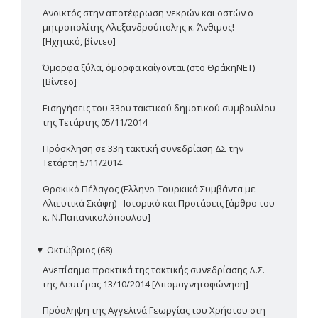
Ανοικτός στην αποτέφρωση νεκρών και οστών ο
μητροπολίτης Αλεξανδρούπολης κ. Άνθιμος!
[Ηχητικό, βίντεο]
Όμορφα ξύλα, όμορφα καίγονται (στο ΘράκηΝΕΤ)
[Βίντεο]
Εισηγήσεις του 33ου τακτικού δημοτικού συμβουλίου
της Τετάρτης 05/11/2014
Πρόσκληση σε 33η τακτική συνεδρίαση ΔΣ την
Τετάρτη 5/11/2014
Θρακικό Πέλαγος (Ελληνο-Τουρκικά Συμβάντα με
Αλιευτικά Σκάφη) - Ιστορικό και Προτάσεις [άρθρο του
κ. Ν.Παπανικολόπουλου]
▼
Οκτώβριος (68)
Ανεπίσημα πρακτικά της τακτικής συνεδρίασης Δ.Σ.
της Δευτέρας 13/10/2014 [Απομαγνητοφώνηση]
Πρόσληψη της Αγγελινά Γεωργίας του Χρήστου στη