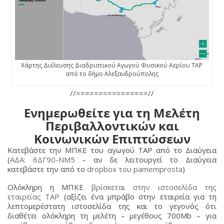
Χάρτης Διέλευσης Διαδριατικού Αγωγού Φυσικού Αερίου TAP
από το δήμο Αλεξανδρούπολης
//================//
Ενημερωθείτε για τη Μελέτη
Περιβαλλοντικών και
Κοινωνικών Επιπτώσεων
Κατεβάστε την ΜΠΚΕ του αγωγού TAP από το Διαύγεια
(
ΑΔΑ: 6ΔΓ90-ΝΜ5
– αν δε λειτουργεί το Διαύγεια
κατεβάστε την από το
dropbox του pamemprosta
)
Ολόκληρη η ΜΠΚΕ
βρίσκεται στην ιστοσελίδα της
εταιρείας TAP
(αξίζει ένα μπράβο στην εταιρεία για τη
λεπτομερέστατη ιστοσελίδα της και το γεγονός ότι
διαθέτει ολόκληρη τη μελέτη – μεγέθους 700Mb – για