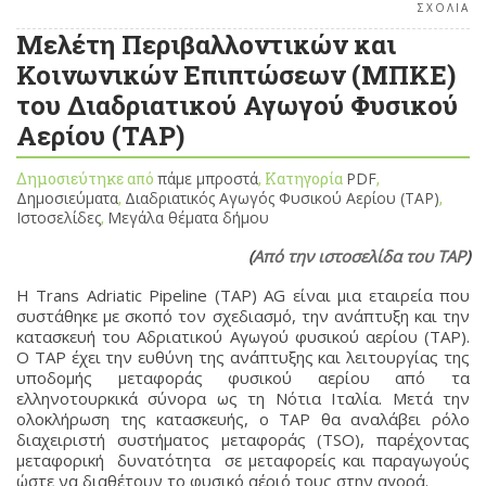
ΣΧΟΛΙΑ
Μελέτη Περιβαλλοντικών και
Κοινωνικών Επιπτώσεων (ΜΠΚΕ)
του Διαδριατικού Αγωγού Φυσικού
Αερίου (TAP)
Δημοσιεύτηκε από
πάμε μπροστά
, Κατηγορία
PDF
,
Δημοσιεύματα
,
Διαδριατικός Αγωγός Φυσικού Αερίου (TAP)
,
Ιστοσελίδες
,
Μεγάλα θέματα δήμου
(
Από την ιστοσελίδα του TAP
)
Η Trans Adriatic Pipeline (TAP) AG είναι μια εταιρεία που
συστάθηκε με σκοπό τον σχεδιασμό, την ανάπτυξη και την
κατασκευή του Αδριατικού Αγωγού φυσικού αερίου (TAP).
Ο TAP έχει την ευθύνη της ανάπτυξης και λειτουργίας της
υποδομής μεταφοράς φυσικού αερίου από τα
ελληνοτουρκικά σύνορα ως τη Νότια Ιταλία. Μετά την
ολοκλήρωση της κατασκευής, ο TAP θα αναλάβει ρόλο
διαχειριστή συστήματος μεταφοράς (TSO), παρέχοντας
μεταφορική δυνατότητα σε μεταφορείς και παραγωγούς
ώστε να διαθέτουν το φυσικό αέριό τους στην αγορά.