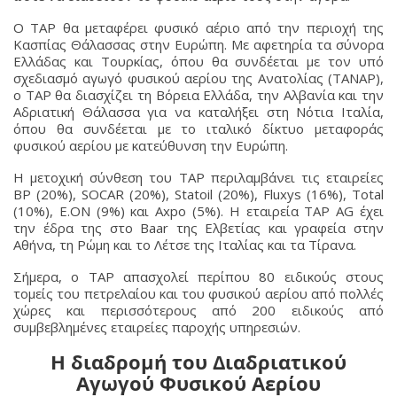
Ο TAP θα μεταφέρει φυσικό αέριο από την περιοχή της
Κασπίας Θάλασσας στην Ευρώπη. Με αφετηρία τα σύνορα
Ελλάδας και Τουρκίας, όπου θα συνδέεται με τον υπό
σχεδιασμό αγωγό φυσικού αερίου της Ανατολίας (TANAP),
ο TAP θα διασχίζει τη Βόρεια Ελλάδα, την Αλβανία και την
Αδριατική Θάλασσα για να καταλήξει στη Νότια Ιταλία,
όπου θα συνδέεται με το ιταλικό δίκτυο μεταφοράς
φυσικού αερίου με κατεύθυνση την Ευρώπη.
Η μετοχική σύνθεση του TAP περιλαμβάνει τις εταιρείες
BP (20%), SOCAR (20%), Statoil (20%), Fluxys (16%), Total
(10%), E.ON (9%) και Axpo (5%). Η εταιρεία TAP AG έχει
την έδρα της στο Baar της Ελβετίας και γραφεία στην
Αθήνα, τη Ρώμη και το Λέτσε της Ιταλίας και τα Τίρανα.
Σήμερα, ο TAP απασχολεί περίπου 80 ειδικούς στους
τομείς του πετρελαίου και του φυσικού αερίου από πολλές
χώρες και περισσότερους από 200 ειδικούς από
συμβεβλημένες εταιρείες παροχής υπηρεσιών.
Η διαδρομή του Διαδριατικού
Αγωγού Φυσικού Αερίου