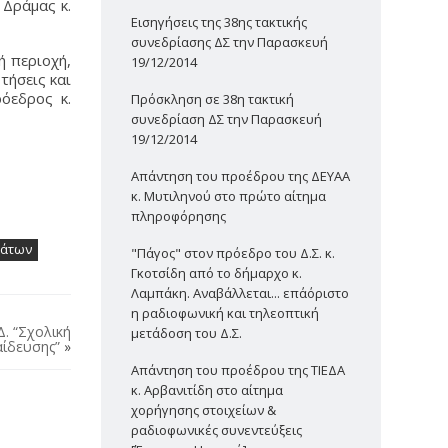
Δράμας κ.
Εισηγήσεις της 38ης τακτικής
συνεδρίασης ΔΣ την Παρασκευή
ή περιοχή,
19/12/2014
τήσεις και
όεδρος κ.
Πρόσκληση σε 38η τακτική
συνεδρίαση ΔΣ την Παρασκευή
19/12/2014
Απάντηση του προέδρου της ΔΕΥΑΑ
κ. Μυτιληνού στο πρώτο αίτημα
πληροφόρησης
μάτων
"Πάγος" στον πρόεδρο του Δ.Σ. κ.
Γκοτσίδη από το δήμαρχο κ.
Λαμπάκη. Αναβάλλεται... επ΄αόριστο
η ραδιοφωνική και τηλεοπτική
Δ. “Σχολική
μετάδοση του Δ.Σ.
αίδευσης”
»
Απάντηση του προέδρου της ΤΙΕΔΑ
κ. Αρβανιτίδη στο αίτημα
χορήγησης στοιχείων &
ραδιοφωνικές συνεντεύξεις