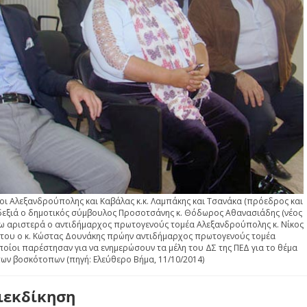
ι Αλεξανδρούπολης και Καβάλας κ.κ. Λαμπάκης και Τσανάκα (πρόεδρος και
 δεξιά ο δημοτικός σύμβουλος Προσοτσάνης κ. Θόδωρος Αθανασιάδης (νέος
σω αριστερά ο αντιδήμαρχος πρωτογενούς τομέα Αλεξανδρούπολης κ. Νίκος
α του ο κ. Κώστας Δουνάκης πρώην αντιδήμαρχος πρωτογενούς τομέα
οίοι παρέστησαν για να ενημερώσουν τα μέλη του ΔΣ της ΠΕΔ για το θέμα
των βοσκότοπων (πηγή: Ελεύθερο Βήμα, 11/10/2014)
διεκδίκηση