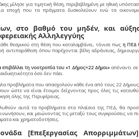
ης μίλησε για τιμητική θέση, περιβεβλημένη με ηθική υπόστασ
μια εποχή που τα πράγματα δυσκολεύουν ενώ τα οικονομι
ων, στο βαθμό του μηδέν, και αύξη
ιφερειακής Αλληλεγγύης
κάθε θεσμικού στη θέση που καταλαμβάνει, τόνισε πως
η ΠΕΔ 
ηρή αντιπαράθεση όπου παρέχονται βέλη αδράνειας, δημιουργ
 επιβάλλει τη νοοτροπία του «1 Δήμος=22 Δήμοι»
απέναντι σε
εκδικητικότητα όσο δεν πάει.
άλα προβλήματα που απασχολούν κάθε ένα από τους 22 Δήμους
ουν ώστε να είναι έτοιμοι δείχνοντας προς όλες τις κατευθ
ίκηση όλης της Περιφέρειας.
ιλυθούν αυτά τα προβλήματα στα πλαίσια της ΠΕΔ, θα προ
οινωνήσουν, και μειώνοντας τις μεταξύ τους συγκρούσεις να π
ματα και χρηματοδοτήσεις.
νάδα [Επεξεργασίας Απορριμμάτων]