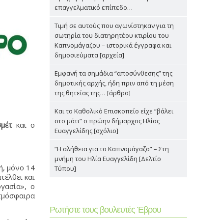
επαγγελματικό επίπεδο…
Τιμή σε αυτούς που αγωνίστηκαν για τη
σωτηρία του διατηρητέου κτιρίου του
Καπνομάγαζου – ιστορικά έγγραφα και
δημοσιεύματα [αρχεία]
Εμφανή τα σημάδια “αποσύνθεσης” της
δημοτικής αρχής, ήδη πριν από τη μέση
της θητείας της… [άρθρο]
Και το Καθολικό Επισκοπείο είχε “βάλει
στο μάτι” ο πρώην δήμαρχος Ηλίας
σμέτ
και ο
Ευαγγελίδης [σχόλιο]
“Η αλήθεια για το Καπνομάγαζο” – Στη
μνήμη του Ηλία Ευαγγελίδη [Δελτίο
ή, μόνο 14
Τύπου]
τέλθει και
γασία», ο
τμόσφαιρα
Ρωτήστε τους βουλευτές Έβρου