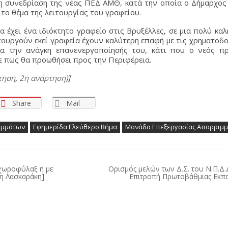
η συνεδρίαση της νέας ΠΕΔ ΑΜΘ, κατά την οποία ο Δήμαρχος 
το θέμα της λειτουργίας του γραφείου.
 έχει ένα ιδιόκτητο γραφείο στις Βρυξέλλες, σε μια πολύ καλ
τουργούν εκεί γραφεία έχουν καλύτερη επαφή με τις χρηματοδο
για την ανάγκη επανενεργοποίησής του, κάτι που ο νεός πρ
ε πως θα προωθήσει προς την Περιφέρεια.
τηση
,
2η ανάρτηση
)]
Share
Mail
ιμμάτων
Εφημερίδα Ελεύθερο Βήμα
Μονάδα Επεξεργασίας Απορριμ
 χωροφύλαξ ή με
Ορισμός μελών των Δ.Σ. του Ν.Π.Δ.
η Λασκαράκη]
Επιτροπή Πρωτοβάθμιας Εκπ