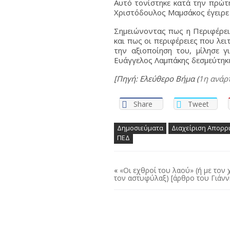
Αυτό τονίστηκε κατά την πρώτ
Χριστόδουλος Μαμσάκος έγειρε 
Σημειώνοντας πως η Περιφέρεια
και πως οι περιφέρειες που λει
την αξιοποίηση του, μίλησε 
Ευάγγελος Λαμπάκης δεσμεύτηκ
[Πηγή: Ελεύθερο Βήμα (
1η ανάρ
Share
Tweet
Δημοσιεύματα
Διαχείριση Απορρ
ΠΕΔ
«
«Οι εχθροί του λαού» (ή με τον
τον αστυφύλαξ) [άρθρο του Γιάνν