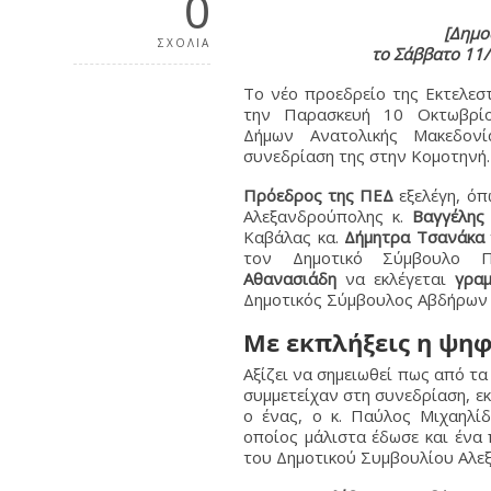
0
[Δημο
ΣΧΟΛΙΑ
το Σάββατο 11/
Το νέο προεδρείο της Εκτελεστ
την Παρασκευή 10 Οκτωβρί
Δήμων Ανατολικής Μακεδον
συνεδρίαση της στην Κομοτηνή.
Πρόεδρος της ΠΕΔ
εξελέγη, όπ
Αλεξανδρούπολης κ.
Βαγγέλης 
Καβάλας κα.
Δήμητρα Τσανάκα
τον Δημοτικό Σύμβουλο Π
Αθανασιάδη
να εκλέγεται
γρα
Δημοτικός Σύμβουλος Αβδήρων 
Με εκπλήξεις η ψη
Αξίζει να σημειωθεί πως από τ
συμμετείχαν στη συνεδρίαση, εκ
ο ένας, ο κ. Παύλος Μιχαηλί
οποίος μάλιστα έδωσε και ένα
του Δημοτικού Συμβουλίου Αλε