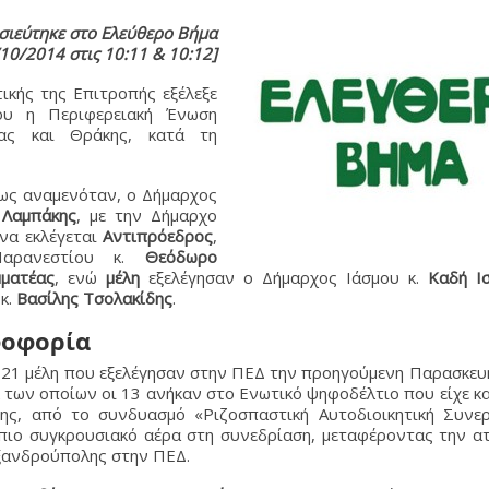
σιεύτηκε στο Ελεύθερο Βήμα
10/2014 στις 10:11 & 10:12]
ικής της Επιτροπής εξέλεξε
ου η Περιφερειακή Ένωση
ίας και Θράκης, κατά τη
ως αναμενόταν, ο Δήμαρχος
Λαμπάκης
, με την Δήμαρχο
να εκλέγεται
Αντιπρόεδρος
,
αρανεστίου κ.
Θεόδωρο
μματέας
, ενώ
μέλη
εξελέγησαν ο Δήμαρχος Ιάσμου κ.
Καδή Ι
κ.
Βασίλης Τσολακίδης
.
φοφορία
α 21 μέλη που εξελέγησαν στην ΠΕΔ την προηγούμενη Παρασκευ
 των οποίων οι 13 ανήκαν στο Ενωτικό ψηφοδέλτιο που είχε κα
δης, από το συνδυασμό «Ριζοσπαστική Αυτοδιοικητική Συνερ
 πιο συγκρουσιακό αέρα στη συνεδρίαση, μεταφέροντας την α
ξανδρούπολης στην ΠΕΔ.