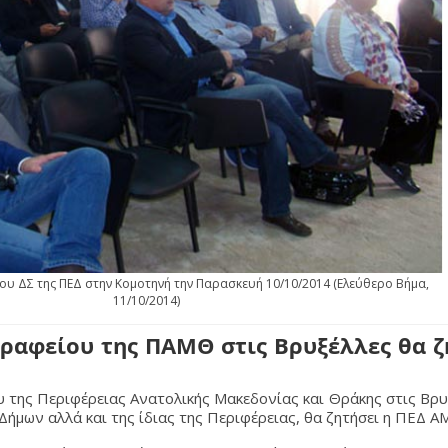
υ ΔΣ της ΠΕΔ στην Κομοτηνή την Παρασκευή 10/10/2014 (Ελεύθερο Βήμα,
11/10/2014)
ραφείου της ΠΑΜΘ στις Βρυξέλλες θα ζ
 της Περιφέρειας Ανατολικής Μακεδονίας και Θράκης στις Βρυ
ήμων αλλά και της ίδιας της Περιφέρειας, θα ζητήσει η ΠΕΔ Α