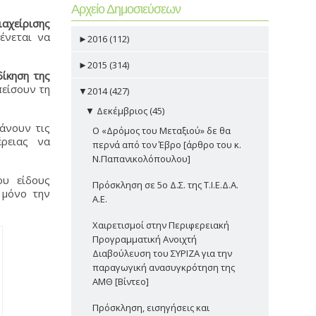
Αρχείο Δημοσιεύσεων
ιαχείρισης
ένεται να
►
2016 (112)
►
2015 (314)
ίκηση της
πείσουν τη
▼
2014 (427)
▼
Δεκέμβριος (45)
άνουν τις
Ο «Δρόμος του Μεταξιού» δε θα
ρειας να
περνά από τον Έβρο [άρθρο του κ.
Ν.Παπανικολόπουλου]
ου είδους
Πρόσκληση σε 5ο Δ.Σ. της Τ.Ι.Ε.Δ.Α.
 μόνο την
Α.Ε.
Χαιρετισμοί στην Περιφερειακή
Προγραμματική Ανοιχτή
Διαβούλευση του ΣΥΡΙΖΑ για την
παραγωγική ανασυγκρότηση της
ΑΜΘ [Βίντεο]
Πρόσκληση, εισηγήσεις και