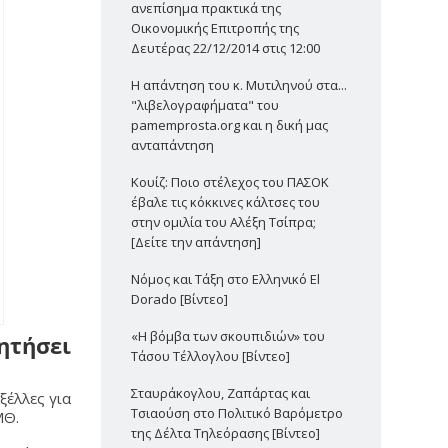
ανεπίσημα πρακτικά της
Οικονομικής Επιτροπής της
Δευτέρας 22/12/2014 στις 12:00
Η απάντηση του κ. Μυτιληνού στα...
"λιβελογραφήματα" του
pamemprosta.org και η δική μας
ανταπάντηση
Κουίζ: Ποιο στέλεχος του ΠΑΣΟΚ
έβαλε τις κόκκινες κάλτσες του
στην ομιλία του Αλέξη Τσίπρα;
[Δείτε την απάντηση]
Νόμος και Τάξη στο Ελληνικό El
Dorado [Βίντεο]
«Η βόμβα των σκουπιδιών» του
ητήσει
Τάσου Τέλλογλου [Βίντεο]
Σταυράκογλου, Ζαπάρτας και
ξέλλες για
Τσιαούση στο Πολιτικό Βαρόμετρο
ΜΘ.
της Δέλτα Τηλεόρασης [Βίντεο]