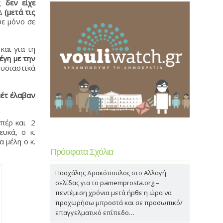
ως
δεν είχε
ΕΔ
(μετά τις
ψε μόνο σε
και για τη
έγη με την
ουσιαστικά
μέτ έλαβαν
υπέρ και 2
υκά, ο κ.
 μέλη ο κ.
Πρόσφατα Σχόλια
Πασχάλης Δρακόπουλος
στο
Αλλαγή
σελίδας για το pamemprosta.org –
πεντέμιση χρόνια μετά ήρθε η ώρα να
προχωρήσω μπροστά και σε προσωπικό/
επαγγελματικό επίπεδο…