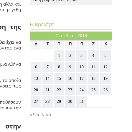
η αλλά και
κά μεγέθη
Ημερολόγιο
ση της
Οκτώβριος 2014
θα έχει να
Δ
Τ
Τ
Π
Π
Σ
Κ
ώντας ένα
5
1
2
3
4
 μια Αθήνα
9
6
7
8
10
11
12
13
14
15
16
17
18
19
, τα οποία
ύνσεις πως
25
26
20
21
22
23
24
28
σπαθήσουν
27
29
30
31
ιέσουν την
« Σεπ
Νοέ »
 στην