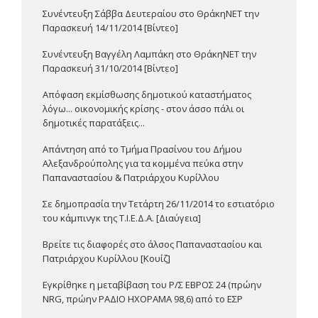
Συνέντευξη Σάββα Δευτεραίου στο ΘράκηΝΕΤ την
Παρασκευή 14/11/2014 [Βίντεο]
Συνέντευξη Βαγγέλη Λαμπάκη στο ΘράκηΝΕΤ την
Παρασκευή 31/10/2014 [Βίντεο]
Απόφαση εκμίσθωσης δημοτικού καταστήματος
λόγω... οικονομικής κρίσης - στον άσσο πάλι οι
δημοτικές παρατάξεις...
Απάντηση από το Τμήμα Πρασίνου του Δήμου
Αλεξανδρούπολης για τα κομμένα πεύκα στην
Παπαναστασίου & Πατριάρχου Κυρίλλου
Σε δημοπρασία την Τετάρτη 26/11/2014 το εστιατόριο
του κάμπινγκ της Τ.Ι.Ε.Δ.Α. [Διαύγεια]
Βρείτε τις διαφορές στο άλσος Παπαναστασίου και
Πατριάρχου Κυρίλλου [Κουίζ]
Εγκρίθηκε η μεταβίβαση του Ρ/Σ ΕΒΡΟΣ 24 (πρώην
NRG, πρώην ΡΑΔΙΟ ΗΧΟΡΑΜΑ 98,6) από το ΕΣΡ