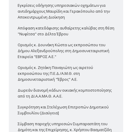
Εγκρίσεις οδήγησης υπηρεσιακών οχημάτων για
αντιδημάρχους Μαυρίδη και Γερακόπουλο από την
Αποκεντρωμένη Διοίκηση
Απόφαση κατεδάφισης αυθαίρετης καλύβας στη θέση
"Νυφίτσα" στο Δέλτα Έβρου
Ορισμός κ. Δουνάκη Κώστα ως εκπροσώπου του
Δήμου Αλεξανδρούπολης στη Δημοσυνεταιριστική
Εταιρεία "ΕΒΡΟΣ Α.Ε."
Ορισμός κ. Ζητάκη Παναγιώτη ως αιρετού
εκπροσώπου της Π.Ε.Δ./Α.Μ.Θ. στη
Δημοσυνεταιριστική "Έβρος" Α.Ε.
Δωρεάν διανομή κάδων οικιακής κομποστοποίησης
από τη ΔΙ.Α.Α.ΜΑ.Θ. Α.Α.Ε.
Συγκρότηση και Στελέχωση Επιτροπών Δημοτικού
Συμβουλίου [Διαύγεια]
Σύμβαση παροχής υπηρεσιών Συμπαραστάτη του
Δημότη και της Επιχείρησης, κ. Χρήστου Βασματζίδη