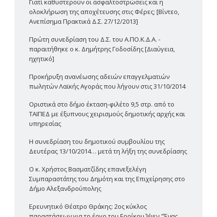
Γιατί καθυστερούν οι ασφαλτοστρώσεις και η
ολοκλήρωση της αποχέτευσης στις Φέρες; [Βίντεο,
Ανεπίσημα Πρακτικά Δ.Σ. 27/12/2013]
Πρώτη συνεδρίαση του Δ.Σ. του Α.ΠΟ.Κ.Δ.Α. -
παραιτήθηκε ο κ. Δημήτρης Γοδοσίδης [Διαύγεια,
ηχητικό]
Προκήρυξη ανανέωσης αδειών επαγγελματιών
πωλητών Λαϊκής Αγοράς που λήγουν στις 31/10/2014
Οριστικά στο δήμο έκταση-φιλέτο 9,5 στρ. από το
ΤΑΙΠΕΔ με έξυπνους χειρισμούς δημοτικής αρχής και
υπηρεσίας
Η συνεδρίαση του δημοτικού συμβουλίου της
Δευτέρας 13/10/2014… μετά τη λήξη της συνεδρίασης
Ο κ. Χρήστος Βασματζίδης επανεξελέγη
Συμπαραστάτης του Δημότη και της Επιχείρησης στο
Δήμο Αλεξανδρούπολης
Ερευνητικό Θέατρο Θράκης: 2ος κύκλος
παραστάσεων για το έργο του Ερρίκου Ίψεν "Ένας