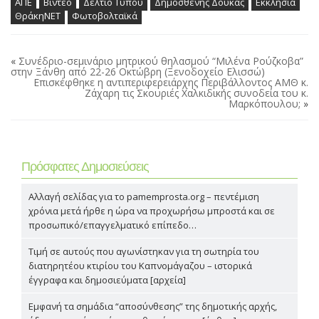
ΑΠΕ
Βίντεο
Δελτίο Τύπου
Δημοσθένης Δούκας
Εκκλησία
ΘράκηΝΕΤ
Φωτοβολταϊκά
«
Συνέδριο-σεμινάριο μητρικού θηλασμού “Μιλένα Ρούζκοβα”
στην Ξάνθη από 22-26 Οκτώβρη (Ξενοδοχείο Ελισσώ)
Επισκέφθηκε η αντιπεριφερειάρχης Περιβάλλοντος ΑΜΘ κ.
Ζάχαρη τις Σκουριές Χαλκιδικής συνοδεία του κ.
Μαρκόπουλου;
»
Πρόσφατες Δημοσιεύσεις
Αλλαγή σελίδας για το pamemprosta.org – πεντέμιση
χρόνια μετά ήρθε η ώρα να προχωρήσω μπροστά και σε
προσωπικό/επαγγελματικό επίπεδο…
Τιμή σε αυτούς που αγωνίστηκαν για τη σωτηρία του
διατηρητέου κτιρίου του Καπνομάγαζου – ιστορικά
έγγραφα και δημοσιεύματα [αρχεία]
Εμφανή τα σημάδια “αποσύνθεσης” της δημοτικής αρχής,