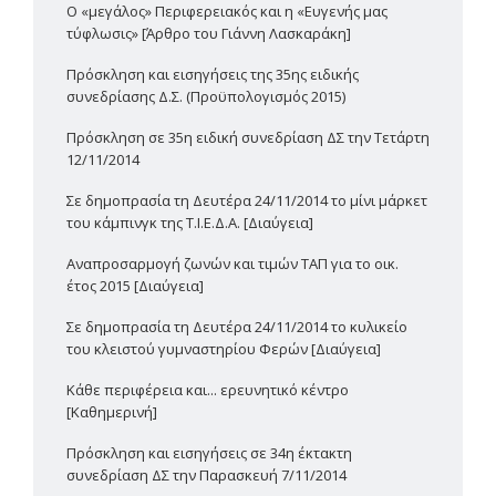
Ο «μεγάλος» Περιφερειακός και η «Ευγενής μας
τύφλωσις» [Άρθρο του Γιάννη Λασκαράκη]
Πρόσκληση και εισηγήσεις της 35ης ειδικής
συνεδρίασης Δ.Σ. (Προϋπολογισμός 2015)
Πρόσκληση σε 35η ειδική συνεδρίαση ΔΣ την Τετάρτη
12/11/2014
Σε δημοπρασία τη Δευτέρα 24/11/2014 το μίνι μάρκετ
του κάμπινγκ της Τ.Ι.Ε.Δ.Α. [Διαύγεια]
Αναπροσαρμογή ζωνών και τιμών ΤΑΠ για το οικ.
έτος 2015 [Διαύγεια]
Σε δημοπρασία τη Δευτέρα 24/11/2014 το κυλικείο
του κλειστού γυμναστηρίου Φερών [Διαύγεια]
Κάθε περιφέρεια και... ερευνητικό κέντρο
[Καθημερινή]
Πρόσκληση και εισηγήσεις σε 34η έκτακτη
συνεδρίαση ΔΣ την Παρασκευή 7/11/2014