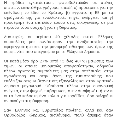
Η «μόδα» εγκατάστασης φωτοβολταϊκών σε στέγες
σπιτιών, επεκτάθηκε γρήγορα, επειδή α) προέτρεπε για την
επένδυση το ίδιο το Κράτος, β) εγγυάτο η ΕΕ με τα
κηρύγματά της για εναλλακτικές πηγές ενέργειες και γ)
προσέφερε ένα επιπλέον έσοδο στις οικογένειες, σε μια
περίοδο τόσο δυσχερή για τη Χώρα μας.
Δυστυχώς, οι περίπου 40 χιλιάδες αυτοί Έλληνες
συμπολίτες μας συνάντησαν την αναξιοπιστία, την
αφερεγγυότητα και την μονομερή αθέτηση των όρων της
συμφωνίας που υπέγραψαν με το Ελληνικό Δημόσιο.
Οι κατά μέσο όρο 27% (από 15 έως 40+%) μειώσεις των
τιμών, οι οποίες μονομερώς αποφασίστηκαν, οδηγούν
πλέον αρκετούς συμπολίτες μας στην απελπισία, στην
αγανάκτηση και στην άρση της εμπιστοσύνης που
επέδειξαν στις Κυβερνητικές εξαγγελίες και στον Κρατικό-
Δημόσιο μηχανισμό. Ωθούνται πλέον στην οικονομική
ανέχεια, στην ψυχική επιβάρυνση, στην άποψη «ότι ήταν κι
αυτό ένα καλοστημένο κόλπο για κορόϊδα», όσο σκληρή κι
αν ακούγεται η έκφραση.
Σαν Έλληνας και Ευρωπαίος πολίτης, αλλά και σαν
Ορθόδοξος Κληρικός, αισθάνομαι πολύ άσχημα όταν