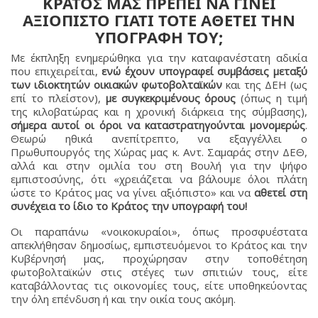
ΚΡΑΤΟΣ ΜΑΣ ΠΡΕΠΕΙ ΝΑ ΓΙΝΕΙ
ΑΞΙΟΠΙΣΤΟ
ΓΙΑΤΙ ΤΟΤΕ ΑΘΕΤΕΙ ΤΗΝ
ΥΠΟΓΡΑΦΗ ΤΟΥ;
Με έκπληξη ενημερώθηκα για την καταφανέστατη αδικία
που επιχειρείται,
ενώ έχουν υπογραφεί συμβάσεις
μεταξύ
των ιδιοκτητών οικιακών φωτοβολταϊκών
και της ΔΕΗ (ως
επί το πλείστον),
με συγκεκριμένους όρους
(όπως η τιμή
της κιλοβατώρας και η χρονική διάρκεια της σύμβασης),
σήμερα
αυτοί οι όροι να καταστρατηγούνται μονομερώς
.
Θεωρώ ηθικά ανεπίτρεπτο, να εξαγγέλλει ο
Πρωθυπουργός της Χώρας μας κ. Αντ. Σαμαράς στην ΔΕΘ,
αλλά και στην ομιλία του στη Βουλή για την ψήφο
εμπιστοσύνης, ότι «χρειάζεται να βάλουμε όλοι πλάτη
ώστε το Κράτος μας να γίνει αξιόπιστο» και να
αθετεί στη
συνέχεια το ίδιο το Κράτος την υπογραφή του!
Οι παραπάνω «νοικοκυραίοι», όπως προσφυέστατα
απεκλήθησαν δημοσίως, εμπιστευόμενοι το Κράτος και την
Κυβέρνησή μας, προχώρησαν στην τοποθέτηση
φωτοβολταϊκών στις στέγες των σπιτιών τους, είτε
καταβάλλοντας τις οικονομίες τους, είτε υποθηκεύοντας
την όλη επένδυση ή και την οικία τους ακόμη.