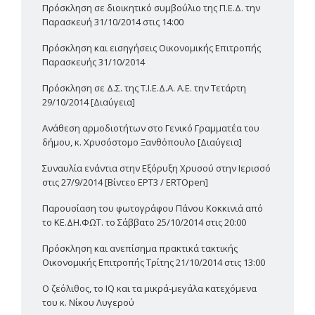
Πρόσκληση σε διοικητικό συμβούλιο της Π.Ε.Δ. την
Παρασκευή 31/10/2014 στις 14:00
Πρόσκληση και εισηγήσεις Οικονομικής Επιτροπής
Παρασκευής 31/10/2014
Πρόσκληση σε Δ.Σ. της Τ.Ι.Ε.Δ.Α. Α.Ε. την Τετάρτη
29/10/2014 [Διαύγεια]
Ανάθεση αρμοδιοτήτων στο Γενικό Γραμματέα του
δήμου, κ. Χρυσόστομο Ξανθόπουλο [Διαύγεια]
Συναυλία ενάντια στην Εξόρυξη Χρυσού στην Ιερισσό
στις 27/9/2014 [Βίντεο ΕΡΤ3 / ERTOpen]
Παρουσίαση του φωτογράφου Πάνου Κοκκινιά από
το ΚΕ.ΔΗ.ΦΩΤ. το Σάββατο 25/10/2014 στις 20:00
Πρόσκληση και ανεπίσημα πρακτικά τακτικής
Οικονομικής Επιτροπής Τρίτης 21/10/2014 στις 13:00
Ο ζεόλιθος, το IQ και τα μικρά-μεγάλα κατεχόμενα
του κ. Νίκου Λυγερού