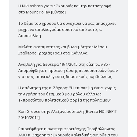
Η Niki Ashton για τις Σκουριές και την καταστροφή
στο Mount Polley [Βίντεο]
Το θέμα του χρυσού θα συνεχίσει να μας απασχολεί
μέχρι να απαλλαγούμε οριστικά από αυτό, κ.
Αποστολίδη
Μελέτη σκοπιμότητας και βιωσιμότητας Μέσου
Σταθερής Τροχιάς Τραμ στα Ιωάννινα
Αναβολή για Δευτέρα 19/1/2015 στη δίκη των 35 -
Απορρίφθηκε η πρόταση άρσης περιοριστικών όρων
για τους επανεκλεγέντες δημοτικούς συμβούλους
Η απάντηση της κ. Ζάχαρη: "Η επίσκεψη έγινε χωρίς
την χρήση του θεσμικού μου ρόλου αλλά ως
εκπροσώπου πολιτιστικού φορέα της πόλης μου"
Run Greece στην Αλεξανδρούπολη [Βίντεο HD, ΝΕΡΙΤ
20/10/2014]
Επισκέφθηκε η αντιπεριφερειάρχης Περιβάλλοντος
ΑΜΘ κ. Ζάχαρη τις Σκουριές Χαλκιδικής συνοδεία του