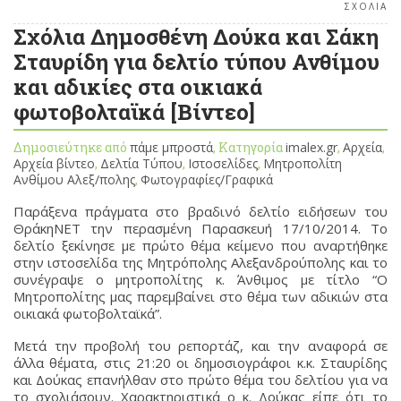
ΣΧΟΛΙΑ
Σχόλια Δημοσθένη Δούκα και Σάκη
Σταυρίδη για δελτίο τύπου Ανθίμου
και αδικίες στα οικιακά
φωτοβολταϊκά [Βίντεο]
Δημοσιεύτηκε από
πάμε μπροστά
, Κατηγορία
imalex.gr
,
Αρχεία
,
Αρχεία βίντεο
,
Δελτία Τύπου
,
Ιστοσελίδες
,
Μητροπολίτη
Ανθίμου Αλεξ/πολης
,
Φωτογραφίες/Γραφικά
Παράξενα πράγματα στο βραδινό δελτίο ειδήσεων του
ΘράκηΝΕΤ την περασμένη Παρασκευή 17/10/2014. Το
δελτίο ξεκίνησε με πρώτο θέμα κείμενο που αναρτήθηκε
στην ιστοσελίδα της Μητρόπολης Αλεξανδρούπολης και το
συνέγραψε ο μητροπολίτης κ. Άνθιμος με τίτλο “Ο
Μητροπολίτης μας παρεμβαίνει στο θέμα των αδικιών στα
οικιακά φωτοβολταϊκά”.
Μετά την προβολή του ρεπορτάζ, και την αναφορά σε
άλλα θέματα, στις 21:20 οι δημοσιογράφοι κ.κ. Σταυρίδης
και Δούκας επανήλθαν στο πρώτο θέμα του δελτίου για να
το σχολιάσουν. Χαρακτηριστικά ο κ. Δούκας είπε ότι το