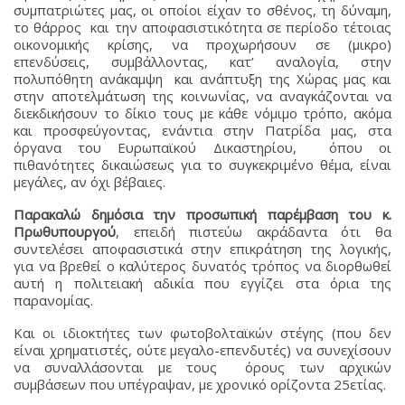
συμπατριώτες μας, οι οποίοι είχαν το σθένος, τη δύναμη,
το θάρρος και την αποφασιστικότητα σε περίοδο τέτοιας
οικονομικής κρίσης, να προχωρήσουν σε (μικρο)
επενδύσεις, συμβάλλοντας, κατ’ αναλογία, στην
πολυπόθητη ανάκαμψη και ανάπτυξη της Χώρας μας και
στην αποτελμάτωση της κοινωνίας, να αναγκάζονται να
διεκδικήσουν το δίκιο τους με κάθε νόμιμο τρόπο, ακόμα
και προσφεύγοντας, ενάντια στην Πατρίδα μας, στα
όργανα του Ευρωπαϊκού Δικαστηρίου, όπου οι
πιθανότητες δικαιώσεως για το συγκεκριμένο θέμα, είναι
μεγάλες, αν όχι βέβαιες.
Παρακαλώ δημόσια την προσωπική παρέμβαση του κ.
Πρωθυπουργού
, επειδή πιστεύω ακράδαντα ότι θα
συντελέσει αποφασιστικά στην επικράτηση της λογικής,
για να βρεθεί ο καλύτερος δυνατός τρόπος να διορθωθεί
αυτή η πολιτειακή αδικία που εγγίζει στα όρια της
παρανομίας.
Και οι ιδιοκτήτες των φωτοβολταϊκών στέγης (που δεν
είναι χρηματιστές, ούτε μεγαλο-επενδυτές) να συνεχίσουν
να συναλλάσονται με τους όρους των αρχικών
συμβάσεων που υπέγραψαν, με χρονικό ορίζοντα 25ετίας.