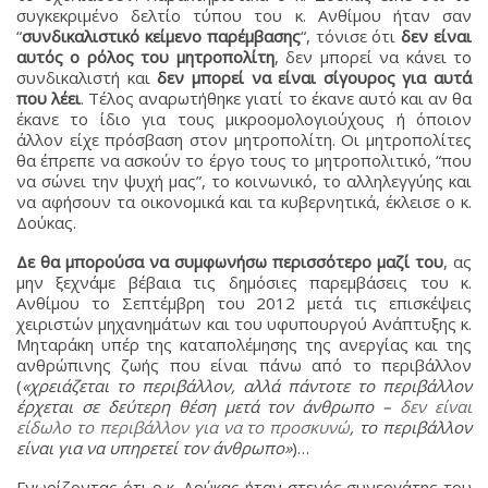
συγκεκριμένο δελτίο τύπου του κ. Ανθίμου ήταν σαν
“
συνδικαλιστικό κείμενο παρέμβασης
“, τόνισε ότι
δεν είναι
αυτός ο ρόλος του μητροπολίτη
, δεν μπορεί να κάνει το
συνδικαλιστή και
δεν μπορεί να είναι σίγουρος για αυτά
που λέει
. Τέλος αναρωτήθηκε γιατί το έκανε αυτό και αν θα
έκανε το ίδιο για τους μικροομολογιούχους ή όποιον
άλλον είχε πρόσβαση στον μητροπολίτη. Οι μητροπολίτες
θα έπρεπε να ασκούν το έργο τους το μητροπολιτικό, “που
να σώνει την ψυχή μας”, το κοινωνικό, το αλληλεγγύης και
να αφήσουν τα οικονομικά και τα κυβερνητικά, έκλεισε ο κ.
Δούκας.
Δε θα μπορούσα να συμφωνήσω περισσότερο μαζί του
, ας
μην ξεχνάμε βέβαια τις δημόσιες παρεμβάσεις του κ.
Ανθίμου το Σεπτέμβρη του 2012 μετά τις επισκέψεις
χειριστών μηχανημάτων και του υφυπουργού Ανάπτυξης κ.
Μηταράκη υπέρ της καταπολέμησης της ανεργίας και της
ανθρώπινης ζωής που είναι πάνω από το περιβάλλον
(
«χρειάζεται το περιβάλλον, αλλά πάντοτε το περιβάλλον
έρχεται σε δεύτερη θέση μετά τον άνθρωπο –
δεν είναι
είδωλο το περιβάλλον για να το προσκυνώ
, το περιβάλλον
είναι για να υπηρετεί τον άνθρωπο»
)…
Γνωρίζοντας ότι ο κ. Δούκας ήταν στενός συνεργάτης του