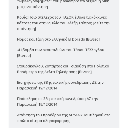
"λιβελογραφήματα" του pamemprosta.org και η δική
μας ανταπάντηση
Κουίζ: Ποιο στέλεχος του ΠΑΣΟΚ έβαλε τις κόκκινες
κάλτσες του στην ομιλία του Αλέξη Τσίπρα; [Δείτε την
απάντηση]
Νόμος και Τάξη στο Ελληνικό El Dorado [Βίντεο]
«Η βόμβα των σκουπιδιών» του Τάσου Τέλλογλου
[Βίντεο]
Σταυράκογλου, Ζαπάρτας και Τσιαούση στο Πολιτικό
Βαρόμετρο της Δέλτα Τηλεόρασης [Βίντεο]
Εισηγήσεις της 38ης τακτικής συνεδρίασης ΔΣ την
Παρασκευή 19/12/2014
Πρόσκληση σε 38η τακτική συνεδρίαση ΔΣ την
Παρασκευή 19/12/2014
Απάντηση του προέδρου της ΔΕΥΑΑ κ. Μυτιληνού στο
πρώτο αίτημα πληροφόρησης