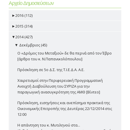
Αρχείο Δημοσιεύσεων
►
2016 (112)
►
2015 (314)
▼
2014 (427)
▼
Δεκέμβριος (45)
Ο «Δρόμος του Μεταξιού» δε θα περνά από τον Έβρο
[άρθρο του κ. Ν.Παπανικολόπουλου]
Πρόσκληση σε 5ο Δ.Σ. της Τ.Ι.Ε.Δ.Α. Α.Ε.
Χαιρετισμοί στην Περιφερειακή Προγραμματική
Ανοιχτή Διαβούλευση του ΣΥΡΙΖΑ για την
παραγωγική ανασυγκρότηση της ΑΜΘ [Βίντεο]
Πρόσκληση, εισηγήσεις και ανεπίσημα πρακτικά της
Οικονομικής Επιτροπής της Δευτέρας 22/12/2014 στις
12:00
Η απάντηση του κ. Μυτιληνού στα...