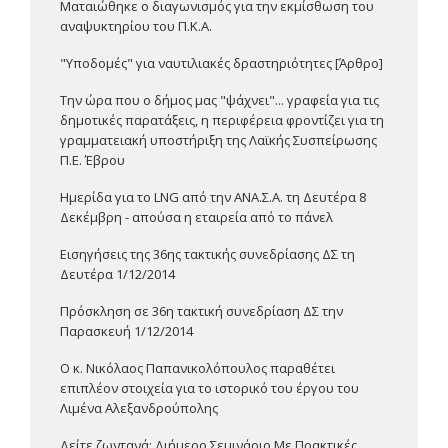
Ματαιώθηκε ο διαγωνισμός για την εκμίσθωση του
αναψυκτηρίου του Π.Κ.Α.
"Υποδομές" για ναυτιλιακές δραστηριότητες [Άρθρο]
Την ώρα που ο δήμος μας "ψάχνει"... γραφεία για τις
δημοτικές παρατάξεις, η περιφέρεια φροντίζει για τη
γραμματειακή υποστήριξη της Λαϊκής Συσπείρωσης
Π.Ε. Έβρου
Ημερίδα για το LNG από την ΑΝΑ.Σ.Α. τη Δευτέρα 8
Δεκέμβρη - απούσα η εταιρεία από το πάνελ
Εισηγήσεις της 36ης τακτικής συνεδρίασης ΔΣ τη
Δευτέρα 1/12/2014
Πρόσκληση σε 36η τακτική συνεδρίαση ΔΣ την
Παρασκευή 1/12/2014
Ο κ. Νικόλαος Παπανικολόπουλος παραθέτει
επιπλέον στοιχεία για το ιστορικό του έργου του
Λιμένα Αλεξανδρούπολης
Δείτε ζωντανά: Διήμερο Σεμινάριο Με Πρακτικές