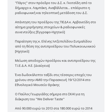
"Πάγος" στον πρόεδρο του Δ.Σ. κ. Γκοτσίδη από το
δήμαρχο κ. Λαμπάκη. Αναβάλλεται... επ΄αόριστο η
ραδιοφωνική και τηλεοπτική μετάδοση του Δ.Σ.
Απάντηση του προέδρου της ΤΙΕΔΑ κ. Αρβανιτίδη στο
αίτημα χορήγησης στοιχείων & ραδιοφωνικές
συνεντεύξεις [Έγγραφο-Ηχητικό]
Παραίτηση της κ. Ελένης Ιντζεπελίδου-Συτμαλίδου
από τη θέση της αντιπροέδρου του Πολυκοινωνικού
[Ηχητικό]
Μείωση αποδοχών προέδρου και αντιπροέδρου της
Τ.Ι.Ε.Δ.Α. Α.Ε. [Διαύγεια]
Ένα δωδεκάλεπτο ταξίδι στις τέσσερις εποχές του
χρόνου στην ΑΜΘ την Παρασκευή 19/12/2014 στο
Εθνολογικό Μουσείο Θράκης
Ο Παύλος Γεωργιάδης σήμερα στο ΣΚΑΪ για τη
διάκριση του "We Deliver Taste"
Από 90.000 ευρώ το 2013 στα 180.000 ευρώ το 2014