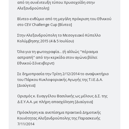
από τη συνέντευξη τύπου Χρυσοχοΐδη στην
Αλεξανδρούπολη]
Βίντεο-ενθύμιο από τη μεγάλη πρόκριση του Εθνικού
στο CEV Challenge Cup [Βίντεο]
Στην Αλεξανδρούπολη το Μεσογειακό Κύπελλο
Κολύμβησης 2015 (4 & 5 Ιουλίου)
Όλα για τη φωτογραφία... (ή αλλιώς "πέρασμα
αστραπή" από την κερκίδα στον αγώνα βόλεϊ
Εθνικού-Σόνενβερντ)
Σε δημοπρασία την Τρίτη 2/12/2014 το αναψυκτήριο
του Πάρκου Κυκλοφοριακής Αγωγής της Τ.Ι.Ε.Δ.Α.
[Διαύγεια]
Ορισμός κ. Ευαγγέλου Βασιλικής ως μέλους Δ.Σ. της
Δ.Ε.Υ.Α.Α. με πλήρη απασχόληση [Διαύγεια]
Πρόσκληση και ανεπίσημα πρακτικά Δημοτικής
Κοινότητας Αλεξανδρούπολης της Παρασκευής
7/11/2014