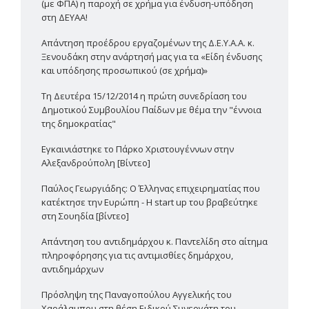
(με ΦΠΑ) η παροχή σε χρήμα για ένδυση-υπόδηση
στη ΔΕΥΑΑ!
Απάντηση προέδρου εργαζομένων της Δ.Ε.Υ.Α.Α. κ.
Ξενουδάκη στην ανάρτησή μας για τα «Είδη ένδυσης
και υπόδησης προσωπικού (σε χρήμα)»
Τη Δευτέρα 15/12/2014 η πρώτη συνεδρίαση του
Δημοτικού Συμβουλίου Παίδων με θέμα την "έννοια
της δημοκρατίας"
Εγκαινιάστηκε το Πάρκο Χριστουγέννων στην
Αλεξανδρούπολη [Βίντεο]
Παύλος Γεωργιάδης: Ο Έλληνας επιχειρηματίας που
κατέκτησε την Ευρώπη - Η start up του βραβεύτηκε
στη Σουηδία [βίντεο]
Απάντηση του αντιδημάρχου κ. Παντελίδη στο αίτημα
πληροφόρησης για τις αντιμισθίες δημάρχου,
αντιδημάρχων
Πρόσληψη της Παναγοπούλου Αγγελικής του
Χαράλαμπου στη θέση Ειδικού Συνεργάτη του