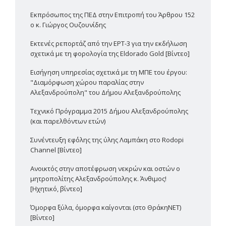
Εκπρόσωπος της ΠΕΔ στην Επιτροπή του Άρθρου 152
ο κ. Γιώργος Ουζουνίδης
Εκτενές ρεπορτάζ από την ΕΡΤ-3 για την εκδήλωση
σχετικά με τη φορολογία της Eldorado Gold [Βίντεο]
Εισήγηση υπηρεσίας σχετικά με τη ΜΠΕ του έργου:
"Διαμόρφωση χώρου παραλίας στην
Αλεξανδρούπολη" του Δήμου Αλεξανδρούπολης
Τεχνικό Πρόγραμμα 2015 Δήμου Αλεξανδρούπολης
(και παρελθόντων ετών)
Συνέντευξη εφ΄όλης της ύλης Λαμπάκη στο Rodopi
Channel [Βίντεο]
Ανοικτός στην αποτέφρωση νεκρών και οστών ο
μητροπολίτης Αλεξανδρούπολης κ. Άνθιμος!
[Ηχητικό, βίντεο]
Όμορφα ξύλα, όμορφα καίγονται (στο ΘράκηΝΕΤ)
[Βίντεο]