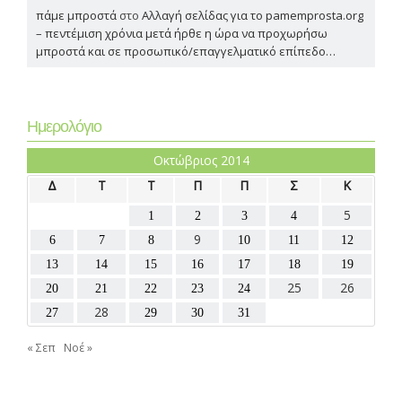
πάμε μπροστά
στο
Αλλαγή σελίδας για το pamemprosta.org
– πεντέμιση χρόνια μετά ήρθε η ώρα να προχωρήσω
μπροστά και σε προσωπικό/επαγγελματικό επίπεδο…
Ημερολόγιο
Οκτώβριος 2014
Δ
Τ
Τ
Π
Π
Σ
Κ
5
1
2
3
4
9
6
7
8
10
11
12
13
14
15
16
17
18
19
25
26
20
21
22
23
24
28
27
29
30
31
« Σεπ
Νοέ »