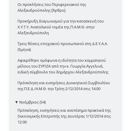
Οι προκλήσεις του Περιφερειακού της
Αλεξανδρούπολης [Άρθρο]
Προκήρυξη διαγωνισμού για την κατασκευή του
Χ.Υ.Τ.Υ. Ανατολικού τομέα της Π.Α.Μ.Θ. στην
Αλεξανδρούπολη
Τρεις θέσεις εποχιακού προσωπικού στη Δ.Ε.Υ.Α.Α.
(5μηνα)
Αφαιρέθηκε ομόφωνα η ιδιότητα του κομματικού
μέλους του ΣΥΡΙΖΑ από την κ. Γεωργία Αγγελινά,
ειδική σύμβουλο του δημάρχου Αλεξανδρούπολης
Πρόσκληση και εισηγήσεις Διοικητικού Συμβουλίου
της Π.Ε.Δ./Α.Μ.Θ. την Τρίτη 2/12/2014 στις 14:00
▼
Νοέμβριος (54)
Πρόσκληση, εισηγήσεις και ανεπίσημα πρακτικά της
Οικονομικής Επιτροπής της Δευτέρας 1/12/2014 στις
12:00