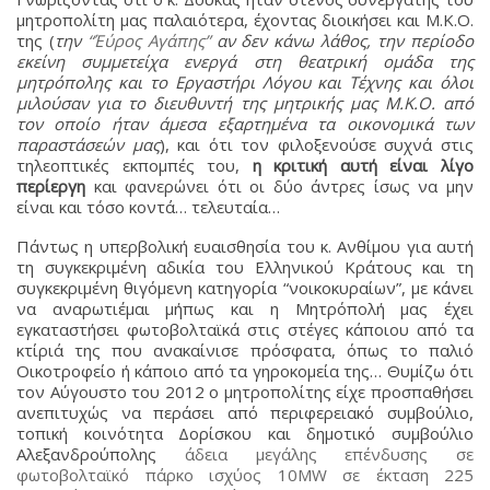
μητροπολίτη μας παλαιότερα, έχοντας διοικήσει και Μ.Κ.Ο.
της (
την
“Έύρος Αγάπης”
αν δεν κάνω λάθος, την περίοδο
εκείνη συμμετείχα ενεργά στη θεατρική ομάδα της
μητρόπολης και το Εργαστήρι Λόγου και Τέχνης και όλοι
μιλούσαν για το διευθυντή της μητρικής μας Μ.Κ.Ο. από
τον οποίο ήταν άμεσα εξαρτημένα τα οικονομικά των
παραστάσεών μας
), και ότι τον φιλοξενούσε συχνά στις
τηλεοπτικές εκπομπές του,
η κριτική αυτή είναι λίγο
περίεργη
και φανερώνει ότι οι δύο άντρες ίσως να μην
είναι και τόσο κοντά… τελευταία…
Πάντως η υπερβολική ευαισθησία του κ. Ανθίμου για αυτή
τη συγκεκριμένη αδικία του Ελληνικού Κράτους και τη
συγκεκριμένη θιγόμενη κατηγορία “νοικοκυραίων”, με κάνει
να αναρωτιέμαι μήπως και η Μητρόπολή μας έχει
εγκαταστήσει φωτοβολταϊκά στις στέγες κάποιου από τα
κτίριά της που ανακαίνισε πρόσφατα, όπως το παλιό
Οικοτροφείο ή κάποιο από τα γηροκομεία της… Θυμίζω ότι
τον Αύγουστο του 2012 ο μητροπολίτης είχε προσπαθήσει
ανεπιτυχώς να περάσει από περιφερειακό συμβούλιο,
τοπική κοινότητα Δορίσκου και δημοτικό συμβούλιο
Αλεξανδρούπολης
άδεια μεγάλης επένδυσης σε
φωτοβολταϊκό πάρκο ισχύος 10MW σε έκταση 225