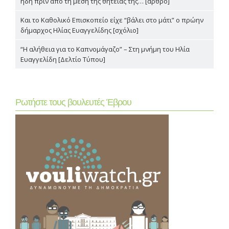
ήδη πριν από τη μέση της θητείας της… [άρθρο]
Και το Καθολικό Επισκοπείο είχε “βάλει στο μάτι” ο πρώην
δήμαρχος Ηλίας Ευαγγελίδης [σχόλιο]
“Η αλήθεια για το Καπνομάγαζο” – Στη μνήμη του Ηλία
Ευαγγελίδη [Δελτίο Τύπου]
Ρωτήστε τους βουλευτές Έβρου