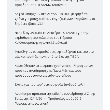
προέδρου της ΠΕΔ/ΑΜΘ [Διαύγεια]
Λεφτά υπάρχουν στη ΔΕΥΑΑ - 180.000 μετρητά το
χρόνο για ρουχισμό των εργαζομένων πληρώνουν οι
δημότες (βάσει ΣΣΕ)
Νέος διαγωνισμός τη Δευτέρα 15/12/2014 για την
εκμίσθωση του κυλικείου του Πάρκου
Κυκλοφοριακής Αγωγής [Διαύγεια]
Εγκρίθηκαν οι εκμισθώσεις της ταβέρνας και του μίνι
μάρκετ του Κάμπινγκ από το δ.σ. της ΤΙΕΔΑ
Κατατέθηκαν τα αιτήματα χορήγησης πληροφοριών
προς τον αντιδήμαρχο κ. Παντελίδη και τους
προέδρους των εταιρειών του δήμου
Ελάτε για προπονήσεις στην Αλεξανδρούπολη!
Ανεπίσημα πρακτικά της ειδικής συνεδρίασης Δ.Σ. της
Τετάρτης 12/11/2014 - Προϋπολογισμός 2015
[Απομαγνητοφώνηση]