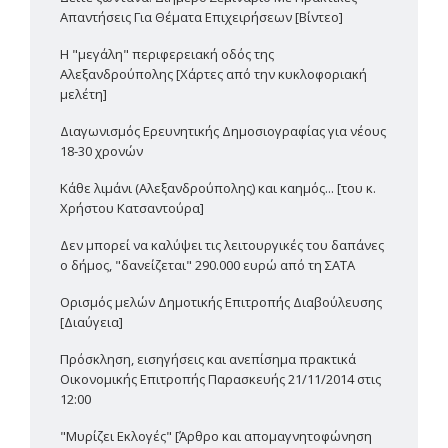
Απαντήσεις Για Θέματα Επιχειρήσεων [Βίντεο]
Η "μεγάλη" περιφερειακή οδός της
Αλεξανδρούπολης [Χάρτες από την κυκλοφοριακή
μελέτη]
Διαγωνισμός Ερευνητικής Δημοσιογραφίας για νέους
18-30 χρονών
Κάθε λιμάνι (Αλεξανδρούπολης) και καημός... [του κ.
Χρήστου Κατσαντούρα]
Δεν μπορεί να καλύψει τις λειτουργικές του δαπάνες
ο δήμος, "δανείζεται" 290.000 ευρώ από τη ΣΑΤΑ
Ορισμός μελών Δημοτικής Επιτροπής Διαβούλευσης
[Διαύγεια]
Πρόσκληση, εισηγήσεις και ανεπίσημα πρακτικά
Οικονομικής Επιτροπής Παρασκευής 21/11/2014 στις
12:00
"Μυρίζει Εκλογές" [Άρθρο και απομαγνητοφώνηση