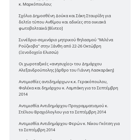
κ. Μαρκόπουλου;
Σχόλια Δημοσθένη Δούκα και Σάκη Σταυρίδη για
δελτίο τύπου Ανθίμου και αδικίες στα οικιακά
φωτοβολταϊκά [Βίντεο]
Συνέδριο-σεμινάριο μητρικού θηλασμού "Μιλένα
Ρούζκοβα" στην Ξάνθη από 22-26 Οκτώβρη
(Ξενοδοχείο Ελισσώ)
Οι χωροταξικές «ανησυχίες» του Δημάρχου
Αλεξανδρούπολης [άρθρο του Γιάννη Λασκαράκη]
Αντιμισθίες αντιδημάρχων κ.κ. Γερακόπουλου,
Φαλέκα και δημάρχου κ. Λαμπάκη για το Σεπτέμβρη
2014
Αντιμισθία Αντιδημάρχου Προγραμματισμού κ.
Στέλιου Βραχιόλογλου για το Σεπτέμβρη 2014
Αντιμισθία Αντιδημάρχου Φερών κ. Νίκου Γκότση για
το Σεπτέμβρη 2014