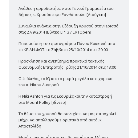
Ανάθεση αρμοδιοτήτων στο Γενικό Γραμματέα του
δήμου, κ. Χρυσόστομο Ξανθόπουλο [Διαύγεια]
Συναυλία ενάντια στην Εξόρυξη Χρυσού στην Ιερισσό
στις 27/9/2014 [Βίντεο ΕΡΤ3 / ERTOpen]
Παρουσίαση του φωτογράφου Πάνου Κοκκινιά από
το ΚΕ.ΔΗ.ΦΩΤ. το Σάββατο 25/10/2014 στις 20:00
Πρόσκληση και ανεπίσημα πρακτικά τακτικής
Οικονομικής Επιτροπής Τρίτης 21/10/2014 στις 13:00
Ο ζεόλιθος, το IQ και τα μικρά-μεγάλα κατεχόμενα
του κ. Νίκου Λυγερού
Η Niki Ashton για τις Σκουριές και την καταστροφή
στο Mount Polley [Βίντεο]
Το θέμα του χρυσού θα συνεχίσει να μας απασχολεί
μέχρι να απαλλαγούμε οριστικά από αυτό, κ.
Αποστολίδη
Μελέτη σκοπιμότητας και βιωσιμότητας Μέσου