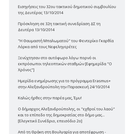
Εισηγήσεις του 32ου τακτικού δημοτικού συμβουλίου
της Δευτέρας 13/10/2014
Πρόσκληση σε 32η τακτική συνεδρίαση ΔΣ τη
Δευτέρα 13/10/2014
"Η Θαυμαστή Μπαλωματού" του Φεντερίκο Γκαρθία
Λόρκα από τους Νεφεληγερέτες
Ξενύχτησαν στο αυτόφωρο λόγω πορνό οι
εκπρόσωποι τηλεοπτικών σταθμών [Εφημερίδα "Ο
Χρόνος"]
Ημερίδα ενημέρωσης για το πρόγραμμα Erasmus+
στην Αλεξανδρούπολη την Παρασκευή 24/10/2014
Καλώς ήρθες στην παρέα μας, Έμυ!
Ο δήμαρχος Αλεξανδρούπολης, οι "εχθροί του λαού"
και το επίπεδο της δημοκρατίας στο δήμο μας...
[Ελεγκτικό Συνέδριο, επεισόδιο 2ο]
Από τη Θράκη στη Βουλγαρία για αποτέφρωση -