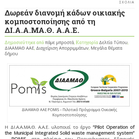
ΣΧΟΛΙΑ
Δωρεάν διανομή κάδων οικιακής
κομποστοποίησης από τη
ΔΙ.Α.Α.ΜΑ.Θ. Α.Α.Ε.
Δημοσιεύτηκε από
πάμε μπροστά
, Κατηγορία
Δελτία Τύπου
,
ΔΙΑΑΜΑΘ ΑΑΕ
,
Διαχείριση Απορριμμάτων
,
Μεγάλα θέματα
δήμου
ΔΙΑΑΜΑΘ ΑΑΕ POMIS – Πιλοτικό Πρόγραμμα Οικιακής
Κομποστοποίησης
Η ΔΙ.Α.Α.ΜΑ.Θ. Α.Α.Ε. υλοποιεί το έργο
“Pilot Operation of
the Municipal Integrated Solid waste management system”
– POMIS
, στα πλαίσια του Προγράμματος Εδαφικής