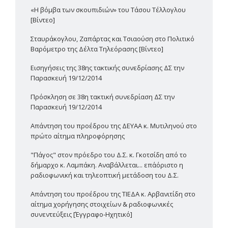
«Η βόμβα των σκουπιδιών» του Τάσου Τέλλογλου
[Βίντεο]
Σταυράκογλου, Ζαπάρτας και Τσιαούση στο Πολιτικό
Βαρόμετρο της Δέλτα Τηλεόρασης [Βίντεο]
Εισηγήσεις της 38ης τακτικής συνεδρίασης ΔΣ την
Παρασκευή 19/12/2014
Πρόσκληση σε 38η τακτική συνεδρίαση ΔΣ την
Παρασκευή 19/12/2014
Απάντηση του προέδρου της ΔΕΥΑΑ κ. Μυτιληνού στο
πρώτο αίτημα πληροφόρησης
"Πάγος" στον πρόεδρο του Δ.Σ. κ. Γκοτσίδη από το
δήμαρχο κ. Λαμπάκη. Αναβάλλεται... επ΄αόριστο η
ραδιοφωνική και τηλεοπτική μετάδοση του Δ.Σ.
Απάντηση του προέδρου της ΤΙΕΔΑ κ. Αρβανιτίδη στο
αίτημα χορήγησης στοιχείων & ραδιοφωνικές
συνεντεύξεις [Έγγραφο-Ηχητικό]