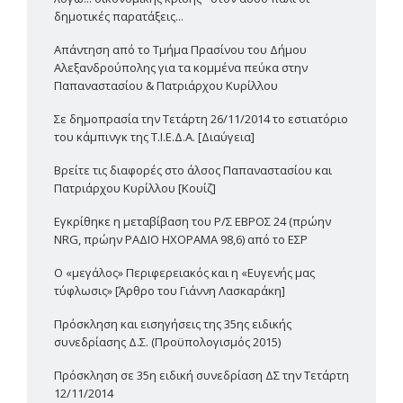
δημοτικές παρατάξεις...
Απάντηση από το Τμήμα Πρασίνου του Δήμου
Αλεξανδρούπολης για τα κομμένα πεύκα στην
Παπαναστασίου & Πατριάρχου Κυρίλλου
Σε δημοπρασία την Τετάρτη 26/11/2014 το εστιατόριο
του κάμπινγκ της Τ.Ι.Ε.Δ.Α. [Διαύγεια]
Βρείτε τις διαφορές στο άλσος Παπαναστασίου και
Πατριάρχου Κυρίλλου [Κουίζ]
Εγκρίθηκε η μεταβίβαση του Ρ/Σ ΕΒΡΟΣ 24 (πρώην
NRG, πρώην ΡΑΔΙΟ ΗΧΟΡΑΜΑ 98,6) από το ΕΣΡ
Ο «μεγάλος» Περιφερειακός και η «Ευγενής μας
τύφλωσις» [Άρθρο του Γιάννη Λασκαράκη]
Πρόσκληση και εισηγήσεις της 35ης ειδικής
συνεδρίασης Δ.Σ. (Προϋπολογισμός 2015)
Πρόσκληση σε 35η ειδική συνεδρίαση ΔΣ την Τετάρτη
12/11/2014