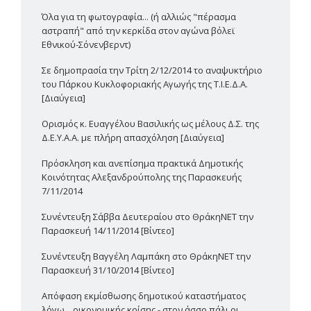
Όλα για τη φωτογραφία... (ή αλλιώς "πέρασμα
αστραπή" από την κερκίδα στον αγώνα βόλεϊ
Εθνικού-Σόνενβερντ)
Σε δημοπρασία την Τρίτη 2/12/2014 το αναψυκτήριο
του Πάρκου Κυκλοφοριακής Αγωγής της Τ.Ι.Ε.Δ.Α.
[Διαύγεια]
Ορισμός κ. Ευαγγέλου Βασιλικής ως μέλους Δ.Σ. της
Δ.Ε.Υ.Α.Α. με πλήρη απασχόληση [Διαύγεια]
Πρόσκληση και ανεπίσημα πρακτικά Δημοτικής
Κοινότητας Αλεξανδρούπολης της Παρασκευής
7/11/2014
Συνέντευξη Σάββα Δευτεραίου στο ΘράκηΝΕΤ την
Παρασκευή 14/11/2014 [Βίντεο]
Συνέντευξη Βαγγέλη Λαμπάκη στο ΘράκηΝΕΤ την
Παρασκευή 31/10/2014 [Βίντεο]
Απόφαση εκμίσθωσης δημοτικού καταστήματος
λόγω... οικονομικής κρίσης - στον άσσο πάλι οι