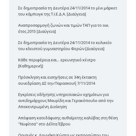
Σε δημοπρασία τη Δευτέρα 24/11/2014 το μίνι μάρκετ
του κάμπινγκ της Τ.Ι.Ε.Δ.Α. [Διαύγεια]
Αναπροσαρμογή ζωνών και τιμών ΤΑΠ για το οικ.
έτος 2015 [Διαύγεια]
Σε δημοπρασία τη Δευτέρα 24/11/2014 το κυλικείο
του κλειστού γυμναστηρίου Φερών [Διαύγεια]
Κάθε περιφέρεια και... ερευνητικό κέντρο
[Καθημερινή]
Πρόσκληση και εισηγήσεις σε 34η έκτακτη
συνεδρίαση ΔΣ την Παρασκευή 7/11/2014
Εγκρίσεις οδήγησης υπηρεσιακών οχημάτων για
αντιδημάρχους Μαυρίδη και Γερακόπουλο από την
Αποκεντρωμένη Διοίκηση
Απόφαση κατεδάφισης αυθαίρετης καλύβας στη θέση
"Νυφίτσα" στο Δέλτα Έβρου
Ορισμός κ. Δουνάκη Κώστα ως εκπροσώπου του