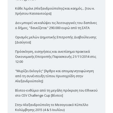
Κάθε λιμάνι (Αλεξανδρούπολης) και καημός... [του κ.
Χρήστου Κατσαντούρα]
Δεν μπορεί να καλύψει τις λειτουργικές του δαπάνες
ο δήμος, "δανείζεται" 290.000 ευρώ από τη ΣΑΤΑ
Ορισμός μελών Δημοτικής Επιτροπής Διαβούλευσης
[Διαύγεια]
Πρόσκληση, εισηγήσεις και ανεπίσημα πρακτικά
Οικονομικής Επιτροπής Παρασκευής 21/11/2014 στις
12:00
"Μυρίζει Εκλογές" [Άρθρο και απομαγνητοφώνηση
από τη συνέντευξη τύπου Χρυσοχοΐδη στην
Αλεξανδρούπολη]
Βίντεο-ενθύμιο από τη μεγάλη πρόκριση του Εθνικού
στο CEV Challenge Cup [Βίντεο]
Στην Αλεξανδρούπολη το Μεσογειακό Κύπελλο
Κολύμβησης 2015 (4 & 5 Ιουλίου)