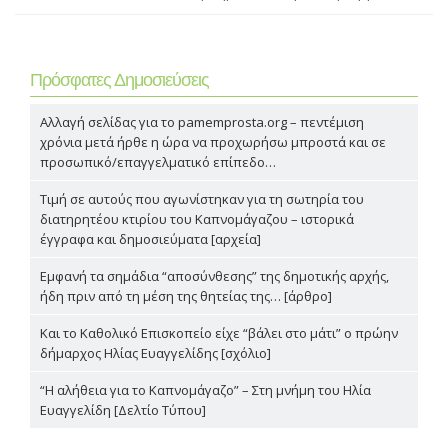
Πρόσφατες Δημοσιεύσεις
Αλλαγή σελίδας για το pamemprosta.org – πεντέμιση
χρόνια μετά ήρθε η ώρα να προχωρήσω μπροστά και σε
προσωπικό/επαγγελματικό επίπεδο…
Τιμή σε αυτούς που αγωνίστηκαν για τη σωτηρία του
διατηρητέου κτιρίου του Καπνομάγαζου – ιστορικά
έγγραφα και δημοσιεύματα [αρχεία]
Εμφανή τα σημάδια “αποσύνθεσης” της δημοτικής αρχής,
ήδη πριν από τη μέση της θητείας της… [άρθρο]
Και το Καθολικό Επισκοπείο είχε “βάλει στο μάτι” ο πρώην
δήμαρχος Ηλίας Ευαγγελίδης [σχόλιο]
“Η αλήθεια για το Καπνομάγαζο” – Στη μνήμη του Ηλία
Ευαγγελίδη [Δελτίο Τύπου]