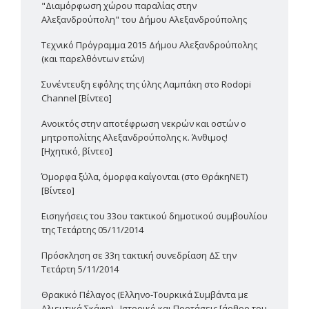
"Διαμόρφωση χώρου παραλίας στην
Αλεξανδρούπολη" του Δήμου Αλεξανδρούπολης
Τεχνικό Πρόγραμμα 2015 Δήμου Αλεξανδρούπολης
(και παρελθόντων ετών)
Συνέντευξη εφ΄όλης της ύλης Λαμπάκη στο Rodopi
Channel [Βίντεο]
Ανοικτός στην αποτέφρωση νεκρών και οστών ο
μητροπολίτης Αλεξανδρούπολης κ. Άνθιμος!
[Ηχητικό, βίντεο]
Όμορφα ξύλα, όμορφα καίγονται (στο ΘράκηΝΕΤ)
[Βίντεο]
Εισηγήσεις του 33ου τακτικού δημοτικού συμβουλίου
της Τετάρτης 05/11/2014
Πρόσκληση σε 33η τακτική συνεδρίαση ΔΣ την
Τετάρτη 5/11/2014
Θρακικό Πέλαγος (Ελληνο-Τουρκικά Συμβάντα με
Αλιευτικά Σκάφη) - Ιστορικό και Προτάσεις [άρθρο του