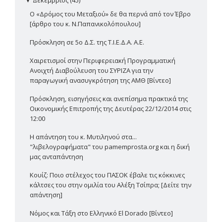
Ο «Δρόμος του Μεταξιού» δε θα περνά από τον Έβρο
[άρθρο του κ. Ν.Παπανικολόπουλου]
Πρόσκληση σε 5ο Δ.Σ. της Τ.Ι.Ε.Δ.Α. Α.Ε.
Χαιρετισμοί στην Περιφερειακή Προγραμματική
Ανοιχτή Διαβούλευση του ΣΥΡΙΖΑ για την
παραγωγική ανασυγκρότηση της ΑΜΘ [Βίντεο]
Πρόσκληση, εισηγήσεις και ανεπίσημα πρακτικά της
Οικονομικής Επιτροπής της Δευτέρας 22/12/2014 στις
12:00
Η απάντηση του κ. Μυτιληνού στα...
"λιβελογραφήματα" του pamemprosta.org και η δική
μας ανταπάντηση
Κουίζ: Ποιο στέλεχος του ΠΑΣΟΚ έβαλε τις κόκκινες
κάλτσες του στην ομιλία του Αλέξη Τσίπρα; [Δείτε την
απάντηση]
Νόμος και Τάξη στο Ελληνικό El Dorado [Βίντεο]