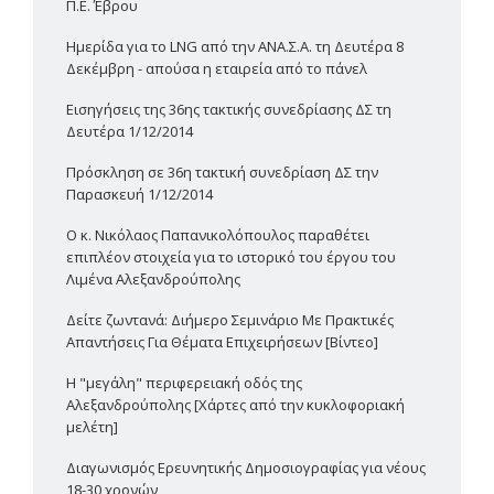
Π.Ε. Έβρου
Ημερίδα για το LNG από την ΑΝΑ.Σ.Α. τη Δευτέρα 8
Δεκέμβρη - απούσα η εταιρεία από το πάνελ
Εισηγήσεις της 36ης τακτικής συνεδρίασης ΔΣ τη
Δευτέρα 1/12/2014
Πρόσκληση σε 36η τακτική συνεδρίαση ΔΣ την
Παρασκευή 1/12/2014
Ο κ. Νικόλαος Παπανικολόπουλος παραθέτει
επιπλέον στοιχεία για το ιστορικό του έργου του
Λιμένα Αλεξανδρούπολης
Δείτε ζωντανά: Διήμερο Σεμινάριο Με Πρακτικές
Απαντήσεις Για Θέματα Επιχειρήσεων [Βίντεο]
Η "μεγάλη" περιφερειακή οδός της
Αλεξανδρούπολης [Χάρτες από την κυκλοφοριακή
μελέτη]
Διαγωνισμός Ερευνητικής Δημοσιογραφίας για νέους
18-30 χρονών