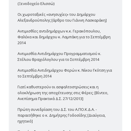
(Ξενοδοχείο Ελισσώ)
Οι χωροταξικές «ανησυχίες» του Δημάρχου
Αλεξανδρούπολης [άρθρο του Γιάννη Λασκαράκη]
Αντιμισθίες αντιδημάρχων κ.κ. Γερακόπουλου,
Φαλέκα και δημάρχου κ. Λαμπάκη για το Σεπτέμβρη
2014
Αντιμισθία Αντιδημάρχου Προγραμματισμού κ.
Στέλιου Βραχιόλογλου για το Σεπτέμβρη 2014
Αντιμισθία Αντιδημάρχου Φερών κ. Νίκου Γκότση για
το Σεπτέμβρη 2014
Γιατί καθυστερούν οι ασφαλτοστρώσεις και η
ολοκλήρωση της αποχέτευσης στις Φέρες; [Βίντεο,
Ανεπίσημα Πρακτικά Δ.Σ. 27/12/2013]
Πρώτη συνεδρίαση του Δ.Σ. του Α.ΠΟ.Κ.Δ.Α. -
παραιτήθηκε ο κ. Δημήτρης Γοδοσίδης [Διαύγεια,
ηχητικό]