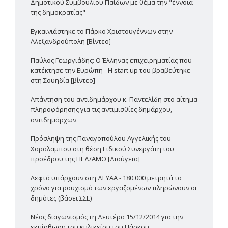
Δημοτικού Συμβουλίου Παίδων με θέμα την "έννοια
της δημοκρατίας"
Εγκαινιάστηκε το Πάρκο Χριστουγέννων στην
Αλεξανδρούπολη [Βίντεο]
Παύλος Γεωργιάδης: Ο Έλληνας επιχειρηματίας που
κατέκτησε την Ευρώπη - Η start up του βραβεύτηκε
στη Σουηδία [βίντεο]
Απάντηση του αντιδημάρχου κ. Παντελίδη στο αίτημα
πληροφόρησης για τις αντιμισθίες δημάρχου,
αντιδημάρχων
Πρόσληψη της Παναγοπούλου Αγγελικής του
Χαράλαμπου στη θέση Ειδικού Συνεργάτη του
προέδρου της ΠΕΔ/ΑΜΘ [Διαύγεια]
Λεφτά υπάρχουν στη ΔΕΥΑΑ - 180.000 μετρητά το
χρόνο για ρουχισμό των εργαζομένων πληρώνουν οι
δημότες (βάσει ΣΣΕ)
Νέος διαγωνισμός τη Δευτέρα 15/12/2014 για την
εκμίσθωση του κυλικείου του Πάρκου