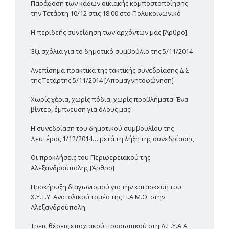
Παράδοση των κάδων οικιακής κομποστοποίησης
την Τετάρτη 10/12 στις 18:00 στο Πολυκοινωνικό
H περιδεής συνείδηση των αρχόντων μας [Άρθρο]
Έξι σχόλια για το δημοτικό συμβούλιο της 5/11/2014
Ανεπίσημα πρακτικά της τακτικής συνεδρίασης Δ.Σ.
της Τετάρτης 5/11/2014 [Απομαγνητοφώνηση]
Χωρίς χέρια, χωρίς πόδια, χωρίς προβλήματα! Ένα
βίντεο, έμπνευση για όλους μας!
Η συνεδρίαση του δημοτικού συμβουλίου της
Δευτέρας 1/12/2014… μετά τη λήξη της συνεδρίασης
Οι προκλήσεις του Περιφερειακού της
Αλεξανδρούπολης [Άρθρο]
Προκήρυξη διαγωνισμού για την κατασκευή του
Χ.Υ.Τ.Υ. Ανατολικού τομέα της Π.Α.Μ.Θ. στην
Αλεξανδρούπολη
Τρεις θέσεις εποχιακού προσωπικού στη Δ.Ε.Υ.Α.Α.