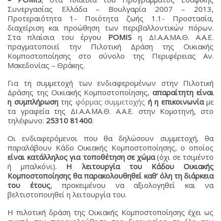
Συνεργασίας Ελλάδα – Βουλγαρία 2007 – 2013,
Προτεραιότητα 1- Ποιότητα ζωής 1.1- Προστασία,
διαχείριση και προώθηση των περιβαλλοντικών πόρων.
Στα πλαίσια του έργου
POMIS
η ΔΙ.Α.Α.ΜΑ.Θ. Α.Α.Ε.
πραγματοποιεί την Πιλοτική Δράση της Οικιακής
Κομποστοποίησης στο σύνολο της Περιφέρειας Αν.
Μακεδονίας – Θράκης.
Για τη συμμετοχή των ενδιαφερομένων στην Πιλοτική
Δράσης της Οικιακής Κομποστοποίησης,
απαραίτητη είναι
η συμπλήρωση
της
φόρμας συμμετοχής
ή η επικοινωνία
με
τα γραφεία της ΔΙ.Α.Α.ΜΑ.Θ. Α.Α.Ε. στην Κομοτηνή, στο
τηλέφωνο:
25310 81400
.
Οι ενδιαφερόμενοι που θα δηλώσουν συμμετοχή, θα
παραλάβουν Κάδο Οικιακής Κομποστοποίησης, ο οποίος
είναι κατάλληλος για τοποθέτηση σε χώμα
(όχι σε τσιμέντο
ή μπαλκόνι).
Η λειτουργία του Κάδου Οικιακής
Κομποστοποίησης θα παρακολουθηθεί καθ’ όλη τη διάρκεια
του έτους
, προκειμένου να αξιολογηθεί και να
βελτιστοποιηθεί η λειτουργία του.
Η πιλοτική δράση της Οικιακής Κομποστοποίησης έχει ως