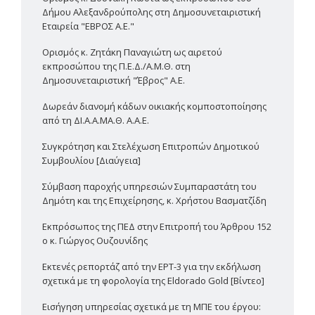
Δήμου Αλεξανδρούπολης στη Δημοσυνεταιριστική
Εταιρεία "ΕΒΡΟΣ Α.Ε."
Ορισμός κ. Ζητάκη Παναγιώτη ως αιρετού
εκπροσώπου της Π.Ε.Δ./Α.Μ.Θ. στη
Δημοσυνεταιριστική "Έβρος" Α.Ε.
Δωρεάν διανομή κάδων οικιακής κομποστοποίησης
από τη ΔΙ.Α.Α.ΜΑ.Θ. Α.Α.Ε.
Συγκρότηση και Στελέχωση Επιτροπών Δημοτικού
Συμβουλίου [Διαύγεια]
Σύμβαση παροχής υπηρεσιών Συμπαραστάτη του
Δημότη και της Επιχείρησης, κ. Χρήστου Βασματζίδη
Εκπρόσωπος της ΠΕΔ στην Επιτροπή του Άρθρου 152
ο κ. Γιώργος Ουζουνίδης
Εκτενές ρεπορτάζ από την ΕΡΤ-3 για την εκδήλωση
σχετικά με τη φορολογία της Eldorado Gold [Βίντεο]
Εισήγηση υπηρεσίας σχετικά με τη ΜΠΕ του έργου: