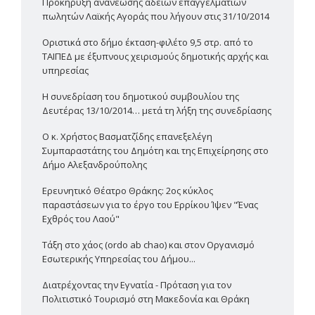
Προκήρυξη ανανέωσης αδειών επαγγελματιών
πωλητών Λαϊκής Αγοράς που λήγουν στις 31/10/2014
Οριστικά στο δήμο έκταση-φιλέτο 9,5 στρ. από το
ΤΑΙΠΕΔ με έξυπνους χειρισμούς δημοτικής αρχής και
υπηρεσίας
Η συνεδρίαση του δημοτικού συμβουλίου της
Δευτέρας 13/10/2014… μετά τη λήξη της συνεδρίασης
Ο κ. Χρήστος Βασματζίδης επανεξελέγη
Συμπαραστάτης του Δημότη και της Επιχείρησης στο
Δήμο Αλεξανδρούπολης
Ερευνητικό Θέατρο Θράκης: 2ος κύκλος
παραστάσεων για το έργο του Ερρίκου Ίψεν "Ένας
Εχθρός του Λαού"
Τάξη στο χάος (ordo ab chao) και στον Οργανισμό
Εσωτερικής Υπηρεσίας του Δήμου...
Διατρέχοντας την Εγνατία - Πρόταση για τον
Πολιτιστικό Τουρισμό στη Μακεδονία και Θράκη