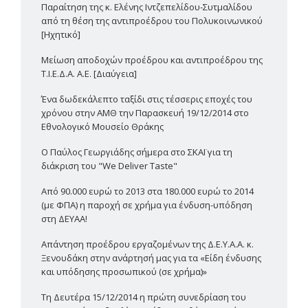
Παραίτηση της κ. Ελένης Ιντζεπελίδου-Συτμαλίδου
από τη θέση της αντιπροέδρου του Πολυκοινωνικού
[Ηχητικό]
Μείωση αποδοχών προέδρου και αντιπροέδρου της
Τ.Ι.Ε.Δ.Α. Α.Ε. [Διαύγεια]
Ένα δωδεκάλεπτο ταξίδι στις τέσσερις εποχές του
χρόνου στην ΑΜΘ την Παρασκευή 19/12/2014 στο
Εθνολογικό Μουσείο Θράκης
Ο Παύλος Γεωργιάδης σήμερα στο ΣΚΑΪ για τη
διάκριση του "We Deliver Taste"
Από 90.000 ευρώ το 2013 στα 180.000 ευρώ το 2014
(με ΦΠΑ) η παροχή σε χρήμα για ένδυση-υπόδηση
στη ΔΕΥΑΑ!
Απάντηση προέδρου εργαζομένων της Δ.Ε.Υ.Α.Α. κ.
Ξενουδάκη στην ανάρτησή μας για τα «Είδη ένδυσης
και υπόδησης προσωπικού (σε χρήμα)»
Τη Δευτέρα 15/12/2014 η πρώτη συνεδρίαση του