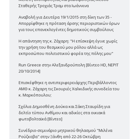
Σταθερής Τροχιάς Τραμ στα Ιωάννινα
Αναβολή για Δευτέρα 19/1/2015 στη δίκη των 35 -
Απορρίφθηκε η πρόταση άρσης περιοριστικών όρων
για τους επανεκλεγέντες δημοτικούς συμβούλους
Η απάντηση της κ. Ζάχαρη: "Η επίσκεψη έγινε χωρίς
την χρήση του θεσμικού μου ρόλου αλλά ως
εκπροσώπου πολιτιστικού φορέα της πόλης μου"
Run Greece στην Αλεξανδρούπολη [Βίντεο HD, ΝΕΡΙΤ
20/10/2014]
Επισκέφθηκε η αντιπεριφερειάρχης Περιβάλλοντος
ΑΜΘ κ. Ζάχαρη τις Σκουριές Χαλκιδικής συνοδεία του
κ. Μαρκόπουλου;
Σχόλια Δημοσθένη Δούκα και Σάκη Σταυρίδη για
δελτίο τύπου Ανθίμου και αδικίες στα οικιακά
φωτοβολταϊκά [Βίντεο]
Συνέδριο-σεμινάριο μητρικού θηλασμού "Μιλένα
Ρούζκοβα" στην Ξάνθη από 22-26 Οκτώβρη