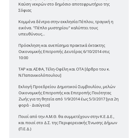
Καύση νεκρών στο δημόσιο αποτεφρωτήριο της
Σόφιας
Κομμένα δέντρα στην εκκλησία Πέπλου, τραγική η
εικόνα. "Πέπλο μυστηρίου" καλύπτει τους
υπευθύνους...
Πρόσκληση και ανεπίσημα πρακτικά έκτακτης
Οικονομικής Επιτροπής Δευτέρας 6/10/2014 στις
10:00
TAP και ΑΣΦΑ, Τέλη-Οφέλη και ΟΤΑ [άρθρο του κ.
Ν.Παπανικολόπουλου]
Εκλογή Προεδρείου Δημοτικού Συμβουλίου, μελών
Οικονομικής Επιτροπής και Επιτροπής Ποιότητας
Ζωής για τη θητεία από 1/9/2014 έως 5/3/2017 [για 2η
φορά - Διαύγεια]
Ποιοί από την Α.Μ.Θ. θα συμμετέχουν στην Κ.Ε.Δ.Ε.,
και ποιοί στο Δ.Σ. της Περιφερειακής Ένωσης Δήμων
(Π.Ε.Δ.)