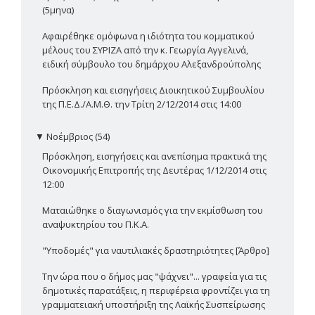
(5μηνα)
Αφαιρέθηκε ομόφωνα η ιδιότητα του κομματικού
μέλους του ΣΥΡΙΖΑ από την κ. Γεωργία Αγγελινά,
ειδική σύμβουλο του δημάρχου Αλεξανδρούπολης
Πρόσκληση και εισηγήσεις Διοικητικού Συμβουλίου
της Π.Ε.Δ./Α.Μ.Θ. την Τρίτη 2/12/2014 στις 14:00
▼
Νοέμβριος (54)
Πρόσκληση, εισηγήσεις και ανεπίσημα πρακτικά της
Οικονομικής Επιτροπής της Δευτέρας 1/12/2014 στις
12:00
Ματαιώθηκε ο διαγωνισμός για την εκμίσθωση του
αναψυκτηρίου του Π.Κ.Α.
"Υποδομές" για ναυτιλιακές δραστηριότητες [Άρθρο]
Την ώρα που ο δήμος μας "ψάχνει"... γραφεία για τις
δημοτικές παρατάξεις, η περιφέρεια φροντίζει για τη
γραμματειακή υποστήριξη της Λαϊκής Συσπείρωσης