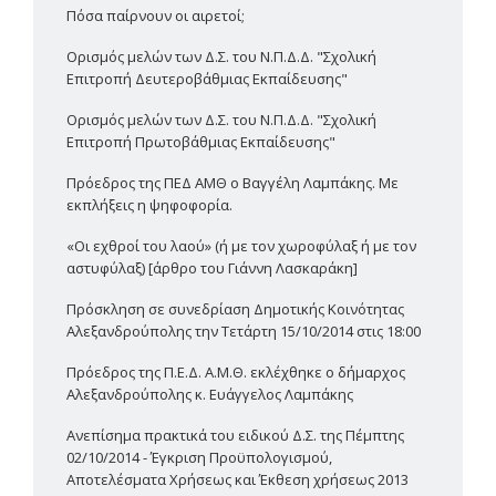
Πόσα παίρνουν οι αιρετοί;
Ορισμός μελών των Δ.Σ. του Ν.Π.Δ.Δ. "Σχολική
Επιτροπή Δευτεροβάθμιας Εκπαίδευσης"
Ορισμός μελών των Δ.Σ. του Ν.Π.Δ.Δ. "Σχολική
Επιτροπή Πρωτοβάθμιας Εκπαίδευσης"
Πρόεδρος της ΠΕΔ ΑΜΘ ο Βαγγέλη Λαμπάκης. Με
εκπλήξεις η ψηφοφορία.
«Οι εχθροί του λαού» (ή με τον χωροφύλαξ ή με τον
αστυφύλαξ) [άρθρο του Γιάννη Λασκαράκη]
Πρόσκληση σε συνεδρίαση Δημοτικής Κοινότητας
Αλεξανδρούπολης την Τετάρτη 15/10/2014 στις 18:00
Πρόεδρος της Π.Ε.Δ. Α.Μ.Θ. εκλέχθηκε ο δήμαρχος
Αλεξανδρούπολης κ. Ευάγγελος Λαμπάκης
Ανεπίσημα πρακτικά του ειδικού Δ.Σ. της Πέμπτης
02/10/2014 - Έγκριση Προϋπολογισμού,
Αποτελέσματα Χρήσεως και Έκθεση χρήσεως 2013