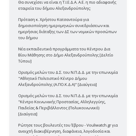
Θα συνεχίσει να είναι η Τ.Ι.Ε.Δ.Α. Α.Ε. η πιο αδιαφανής
εταιρεία του δήμου Αλεξανδρούπολης;
Πρόταση κ. Χρήστου Κατσαντούρα για
δημοσιοποίηση ημερομηνιών συνεδριάσεων και
ημερήσιας διάταξης των ΔΣ των νομικών προσώπων
του δήμου
Νέα εκπαιδευτικά προγράμματα του Κέντρου Δια
Βίου Μάθησης στο Δήμο Αλεξανδρούπολης [Δελτίο
Τύπου]
Ορισμός μελών του Δ.Σ. του Ν.Π.Δ.Δ. με την επωνυμία
"Αθλητικό Πολιτιστικό Κέντρο Δήμου
Αλεξανδρούπολης (Α.ΠΟ.Κ.Δ.Α)" [Διαύγεια]
Ορισμός μελών του Δ.Σ. του Ν.Π.Δ.Δ. με την επωνυμία
"Κέντρο Κοινωνικής Προστασίας, Αλληλεγγύης,
Παιδείας & Περιβάλλοντος (Πολυκοινωνικό)
[Διαύγεια]
Ρώτησε τους βουλευτές του Έβρου - Vouliwatch.gr για
ανοιχτή διακυβέρνηση, διαφάνεια, λογοδοσία και