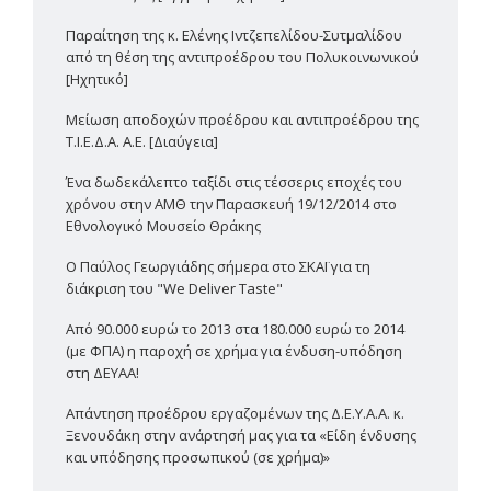
Παραίτηση της κ. Ελένης Ιντζεπελίδου-Συτμαλίδου
από τη θέση της αντιπροέδρου του Πολυκοινωνικού
[Ηχητικό]
Μείωση αποδοχών προέδρου και αντιπροέδρου της
Τ.Ι.Ε.Δ.Α. Α.Ε. [Διαύγεια]
Ένα δωδεκάλεπτο ταξίδι στις τέσσερις εποχές του
χρόνου στην ΑΜΘ την Παρασκευή 19/12/2014 στο
Εθνολογικό Μουσείο Θράκης
Ο Παύλος Γεωργιάδης σήμερα στο ΣΚΑΪ για τη
διάκριση του "We Deliver Taste"
Από 90.000 ευρώ το 2013 στα 180.000 ευρώ το 2014
(με ΦΠΑ) η παροχή σε χρήμα για ένδυση-υπόδηση
στη ΔΕΥΑΑ!
Απάντηση προέδρου εργαζομένων της Δ.Ε.Υ.Α.Α. κ.
Ξενουδάκη στην ανάρτησή μας για τα «Είδη ένδυσης
και υπόδησης προσωπικού (σε χρήμα)»