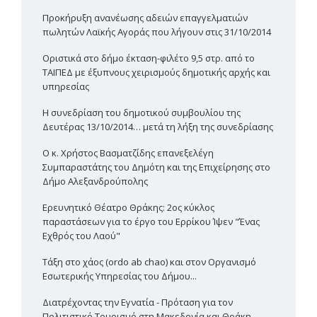
Προκήρυξη ανανέωσης αδειών επαγγελματιών
πωλητών Λαϊκής Αγοράς που λήγουν στις 31/10/2014
Οριστικά στο δήμο έκταση-φιλέτο 9,5 στρ. από το
ΤΑΙΠΕΔ με έξυπνους χειρισμούς δημοτικής αρχής και
υπηρεσίας
Η συνεδρίαση του δημοτικού συμβουλίου της
Δευτέρας 13/10/2014… μετά τη λήξη της συνεδρίασης
Ο κ. Χρήστος Βασματζίδης επανεξελέγη
Συμπαραστάτης του Δημότη και της Επιχείρησης στο
Δήμο Αλεξανδρούπολης
Ερευνητικό Θέατρο Θράκης: 2ος κύκλος
παραστάσεων για το έργο του Ερρίκου Ίψεν "Ένας
Εχθρός του Λαού"
Τάξη στο χάος (ordo ab chao) και στον Οργανισμό
Εσωτερικής Υπηρεσίας του Δήμου...
Διατρέχοντας την Εγνατία - Πρόταση για τον
Πολιτιστικό Τουρισμό στη Μακεδονία και Θράκη