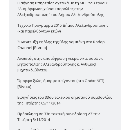
Εισήγηση υπηρεσίας σχετικά με τη ΜΠΕ του έργου:
"Διαμόρφωση χώρου παραλίας στην
Αλεξανδρούπολη" του Δήμου Αλεξανδρούπολης
Τεχνικό Πρόγραμμα 2015 Δήμου Αλεξανδρούπολης
(και παρελθόντων ετών)
Συνέντευξη εφ΄όλης της ύλης Λαμπάκη στο Rodopi
Channel [Βίντεο]
Ανοικτός στην αποτέφρωση νεκρών και οστών ο
μητροπολίτης Αλεξανδρούπολης κ. Άνθιμος!
[Ηχητικό, βίντεο]
Όμορφα ξύλα, όμορφα καίγονται (στο ΘράκηΝΕΤ)
[Βίντεο]
Εισηγήσεις του 33ου τακτικού δημοτικού συμβουλίου
της Τετάρτης 05/11/2014
Πρόσκληση σε 33η τακτική συνεδρίαση ΔΣ την
Τετάρτη 5/11/2014