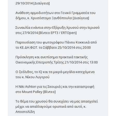
29/10/2014 [Διαύγεια]
Ανάθεση αρμοδιοτήτων στο Γενικό Γραμματέα του
δήμου, κ. Χρυσόστομο Ξανθόπουλο [Διαύγεια]
Συναυλία ενάντια στην Εξόρυξη Χρυσού στην Ιερισσό
στις 27/9/2014 [Βίντεο ΕΡΤ3 / ERTOpen]
Παρουσίαση του φωτογράφου Πάνου Κοκκινιά από
το ΚΕ.ΔΗ.ΦΩΤ. το Σάββατο 25/10/2014 στις 20:00
Πρόσκληση και ανεπίσημα πρακτικά τακτικής
Οικονομικής Επιτροπής Τρίτης 21/10/2014 στις 13:00
Ο ζεόλιθος, το IQ και τα μικρά-μεγάλα κατεχόμενα
του κ. Νίκου Λυγερού
Η Niki Ashton για τις Σκουριές και την καταστροφή
στο Mount Polley [Βίντεο]
Το θέμα του χρυσού θα συνεχίσει να μας απασχολεί
μέχρι να απαλλαγούμε οριστικά από αυτό, κ.
Αποστολίδη