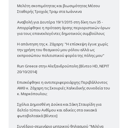
Μελέτη σκοπιμότητας και βιωσιμότητας Μέσου
Σταθερής Τροχιάς Τραμ στα Ιωάννινα
Αναβολή για Δευτέρα 19/1/2015 στη δίκη των 35 -
Απορρίφθηκε η πρόταση άρσης περιοριστικών όρων
για τους επανεκλεγέντες δημοτικούς συμβούλους
Η απάντηση της κ. Ζάχαρη: "Η επίσκεψη έγινε χωρίς
την χρήση του θεσμικού μου ρόλου αλλά ως
εκπροσώπου πολιτιστικού φορέα της πόλης μου"
Run Greece στην Αλεξανδρούπολη [Βίντεο HD, ΝΕΡΙΤ
20/10/2014]
Επισκέφθηκε η αντιπεριφερειάρχης Περιβάλλοντος
ΑΜΘ κ. Ζάχαρη τις Σκουριές Χαλκιδικής συνοδεία του
κ. Μαρκόπουλου;
Σχόλια Δημοσθένη Δούκα και Σάκη Σταυρίδη για
δελτίο τύπου Ανθίμου και αδικίες στα οικιακά
φωτοβολταϊκά [Βίντεο]
Συνέδριο-σεμινάριο μητρικού θηλασμού "Μιλένα