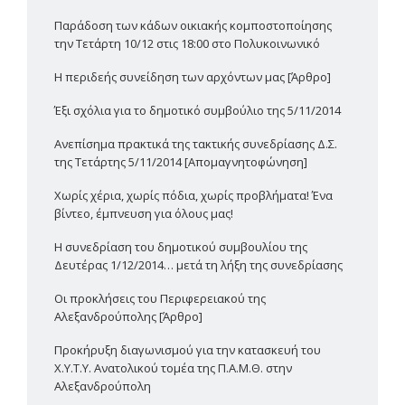
Παράδοση των κάδων οικιακής κομποστοποίησης
την Τετάρτη 10/12 στις 18:00 στο Πολυκοινωνικό
H περιδεής συνείδηση των αρχόντων μας [Άρθρο]
Έξι σχόλια για το δημοτικό συμβούλιο της 5/11/2014
Ανεπίσημα πρακτικά της τακτικής συνεδρίασης Δ.Σ.
της Τετάρτης 5/11/2014 [Απομαγνητοφώνηση]
Χωρίς χέρια, χωρίς πόδια, χωρίς προβλήματα! Ένα
βίντεο, έμπνευση για όλους μας!
Η συνεδρίαση του δημοτικού συμβουλίου της
Δευτέρας 1/12/2014… μετά τη λήξη της συνεδρίασης
Οι προκλήσεις του Περιφερειακού της
Αλεξανδρούπολης [Άρθρο]
Προκήρυξη διαγωνισμού για την κατασκευή του
Χ.Υ.Τ.Υ. Ανατολικού τομέα της Π.Α.Μ.Θ. στην
Αλεξανδρούπολη