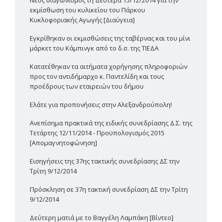
εκμίσθωση του κυλικείου του Πάρκου
Κυκλοφοριακής Αγωγής [Διαύγεια]
Εγκρίθηκαν οι εκμισθώσεις της ταβέρνας και του μίνι
μάρκετ του Κάμπινγκ από το δ.σ. της ΤΙΕΔΑ
Κατατέθηκαν τα αιτήματα χορήγησης πληροφοριών
προς τον αντιδήμαρχο κ. Παντελίδη και τους
προέδρους των εταιρειών του δήμου
Ελάτε για προπονήσεις στην Αλεξανδρούπολη!
Ανεπίσημα πρακτικά της ειδικής συνεδρίασης Δ.Σ. της
Τετάρτης 12/11/2014 - Προϋπολογισμός 2015
[Απομαγνητοφώνηση]
Εισηγήσεις της 37ης τακτικής συνεδρίασης ΔΣ την
Τρίτη 9/12/2014
Πρόσκληση σε 37η τακτική συνεδρίαση ΔΣ την Τρίτη
9/12/2014
Δεύτερη ματιά με το Βαγγέλη Λαμπάκη [Βίντεο]