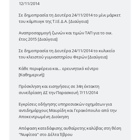
12/11/2014
Σε δημοπρασία τη Δευτέρα 24/11/2014 το μίνι μάρκετ
του κάμπινγκ της Τ.Ι.Ε.Δ.Α. [Διαύγεια]
Αναπροσαρμογή ζωνών και τιμών ΤΑΠ για το οικ.
έτος 2015 [Διαύγεια]
Σε δημοπρασία τη Δευτέρα 24/11/2014 το κυλικείο
του κλειστού γυμναστηρίου Φερών [Διαύγεια]
Κάθε περιφέρεια και... ερευνητικό κέντρο
[Καθημερινή]
Πρόσκληση και εισηγήσεις σε 34η έκτακτη
συνεδρίαση ΔΣ την Παρασκευή 7/11/2014
Εγκρίσεις οδήγησης υπηρεσιακών οχημάτων για
αντιδημάρχους Μαυρίδη και Γερακόπουλο από την
Αποκεντρωμένη Διοίκηση
Απόφαση κατεδάφισης αυθαίρετης καλύβας στη θέση
"Νυφίτσα" στο Δέλτα Έβρου