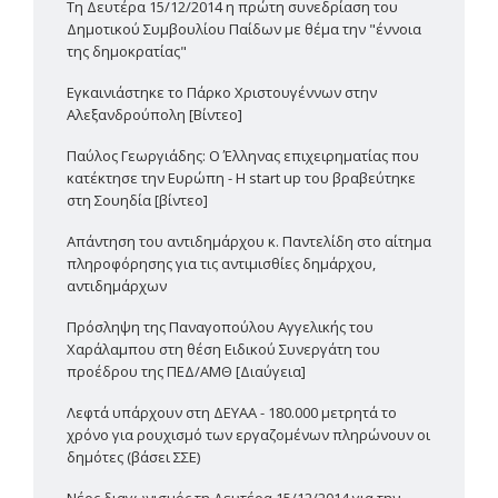
Τη Δευτέρα 15/12/2014 η πρώτη συνεδρίαση του
Δημοτικού Συμβουλίου Παίδων με θέμα την "έννοια
της δημοκρατίας"
Εγκαινιάστηκε το Πάρκο Χριστουγέννων στην
Αλεξανδρούπολη [Βίντεο]
Παύλος Γεωργιάδης: Ο Έλληνας επιχειρηματίας που
κατέκτησε την Ευρώπη - Η start up του βραβεύτηκε
στη Σουηδία [βίντεο]
Απάντηση του αντιδημάρχου κ. Παντελίδη στο αίτημα
πληροφόρησης για τις αντιμισθίες δημάρχου,
αντιδημάρχων
Πρόσληψη της Παναγοπούλου Αγγελικής του
Χαράλαμπου στη θέση Ειδικού Συνεργάτη του
προέδρου της ΠΕΔ/ΑΜΘ [Διαύγεια]
Λεφτά υπάρχουν στη ΔΕΥΑΑ - 180.000 μετρητά το
χρόνο για ρουχισμό των εργαζομένων πληρώνουν οι
δημότες (βάσει ΣΣΕ)
Νέος διαγωνισμός τη Δευτέρα 15/12/2014 για την