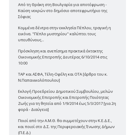
Από τη Θράκη στη Βουλγαρία για αποτέφρωση -
Καύση νεκρών στο δημόσιο αποτεφρωτήριο της
Σόφιας
Κομμένα δέντρα στην εκκλησία Πέπλου, τραγική η
εικόνα. "Πέπλο μυστηρίου" καλύπτει τους
υπευθύνους...
Πρόσκληση και ανεπίσημα πρακτικά έκτακτης
Οικονομικής Επιτροπής Δευτέρας 6/10/2014 στις
10:00
TAP και ΑΣΦΑ, Τέλη-Οφέλη και ΟΤΑ [άρθρο του κ.
Ν.Παπανικολόπουλου]
Εκλογή Προεδρείου Δημοτικού Συμβουλίου, μελών
Οικονομικής Επιτροπής και Επιτροπής Ποιότητας
Ζωής για τη θητεία από 1/9/2014 έως 5/3/2017 [για 2η
φορά - Διαύγεια]
Ποιοί από την Α.Μ.Θ. θα συμμετέχουν στην Κ.Ε.Δ.Ε.,
και ποιοί στο Δ.Σ. της Περιφερειακής Ένωσης Δήμων
(Π.Ε.Δ.)