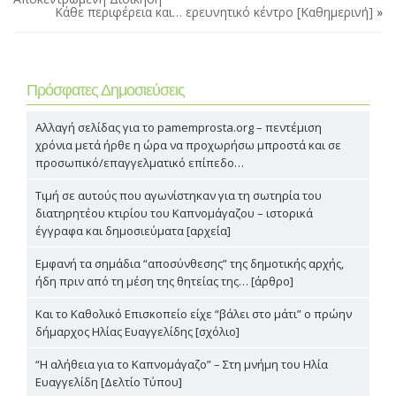
Κάθε περιφέρεια και… ερευνητικό κέντρο [Καθημερινή]
»
Πρόσφατες Δημοσιεύσεις
Αλλαγή σελίδας για το pamemprosta.org – πεντέμιση
χρόνια μετά ήρθε η ώρα να προχωρήσω μπροστά και σε
προσωπικό/επαγγελματικό επίπεδο…
Τιμή σε αυτούς που αγωνίστηκαν για τη σωτηρία του
διατηρητέου κτιρίου του Καπνομάγαζου – ιστορικά
έγγραφα και δημοσιεύματα [αρχεία]
Εμφανή τα σημάδια “αποσύνθεσης” της δημοτικής αρχής,
ήδη πριν από τη μέση της θητείας της… [άρθρο]
Και το Καθολικό Επισκοπείο είχε “βάλει στο μάτι” ο πρώην
δήμαρχος Ηλίας Ευαγγελίδης [σχόλιο]
“Η αλήθεια για το Καπνομάγαζο” – Στη μνήμη του Ηλία
Ευαγγελίδη [Δελτίο Τύπου]