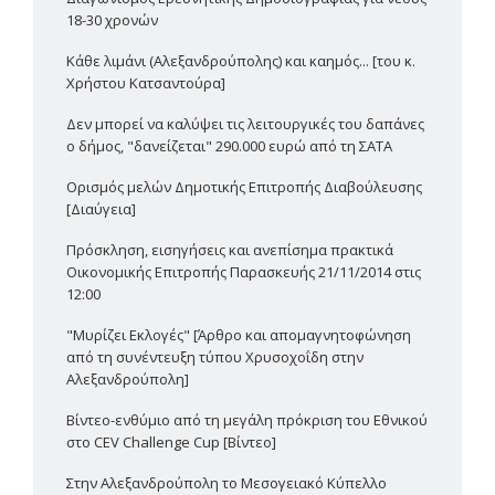
18-30 χρονών
Κάθε λιμάνι (Αλεξανδρούπολης) και καημός... [του κ.
Χρήστου Κατσαντούρα]
Δεν μπορεί να καλύψει τις λειτουργικές του δαπάνες
ο δήμος, "δανείζεται" 290.000 ευρώ από τη ΣΑΤΑ
Ορισμός μελών Δημοτικής Επιτροπής Διαβούλευσης
[Διαύγεια]
Πρόσκληση, εισηγήσεις και ανεπίσημα πρακτικά
Οικονομικής Επιτροπής Παρασκευής 21/11/2014 στις
12:00
"Μυρίζει Εκλογές" [Άρθρο και απομαγνητοφώνηση
από τη συνέντευξη τύπου Χρυσοχοΐδη στην
Αλεξανδρούπολη]
Βίντεο-ενθύμιο από τη μεγάλη πρόκριση του Εθνικού
στο CEV Challenge Cup [Βίντεο]
Στην Αλεξανδρούπολη το Μεσογειακό Κύπελλο