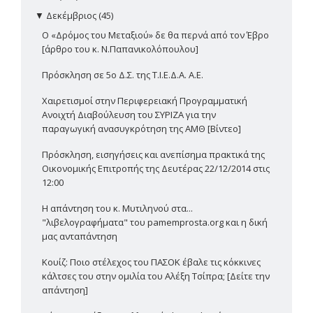
▼
Δεκέμβριος (45)
Ο «Δρόμος του Μεταξιού» δε θα περνά από τον Έβρο
[άρθρο του κ. Ν.Παπανικολόπουλου]
Πρόσκληση σε 5ο Δ.Σ. της Τ.Ι.Ε.Δ.Α. Α.Ε.
Χαιρετισμοί στην Περιφερειακή Προγραμματική
Ανοιχτή Διαβούλευση του ΣΥΡΙΖΑ για την
παραγωγική ανασυγκρότηση της ΑΜΘ [Βίντεο]
Πρόσκληση, εισηγήσεις και ανεπίσημα πρακτικά της
Οικονομικής Επιτροπής της Δευτέρας 22/12/2014 στις
12:00
Η απάντηση του κ. Μυτιληνού στα...
"λιβελογραφήματα" του pamemprosta.org και η δική
μας ανταπάντηση
Κουίζ: Ποιο στέλεχος του ΠΑΣΟΚ έβαλε τις κόκκινες
κάλτσες του στην ομιλία του Αλέξη Τσίπρα; [Δείτε την
απάντηση]