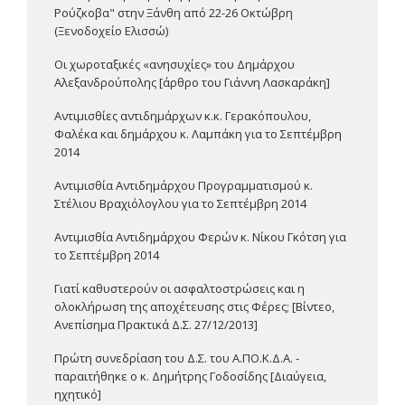
Ρούζκοβα" στην Ξάνθη από 22-26 Οκτώβρη
(Ξενοδοχείο Ελισσώ)
Οι χωροταξικές «ανησυχίες» του Δημάρχου
Αλεξανδρούπολης [άρθρο του Γιάννη Λασκαράκη]
Αντιμισθίες αντιδημάρχων κ.κ. Γερακόπουλου,
Φαλέκα και δημάρχου κ. Λαμπάκη για το Σεπτέμβρη
2014
Αντιμισθία Αντιδημάρχου Προγραμματισμού κ.
Στέλιου Βραχιόλογλου για το Σεπτέμβρη 2014
Αντιμισθία Αντιδημάρχου Φερών κ. Νίκου Γκότση για
το Σεπτέμβρη 2014
Γιατί καθυστερούν οι ασφαλτοστρώσεις και η
ολοκλήρωση της αποχέτευσης στις Φέρες; [Βίντεο,
Ανεπίσημα Πρακτικά Δ.Σ. 27/12/2013]
Πρώτη συνεδρίαση του Δ.Σ. του Α.ΠΟ.Κ.Δ.Α. -
παραιτήθηκε ο κ. Δημήτρης Γοδοσίδης [Διαύγεια,
ηχητικό]