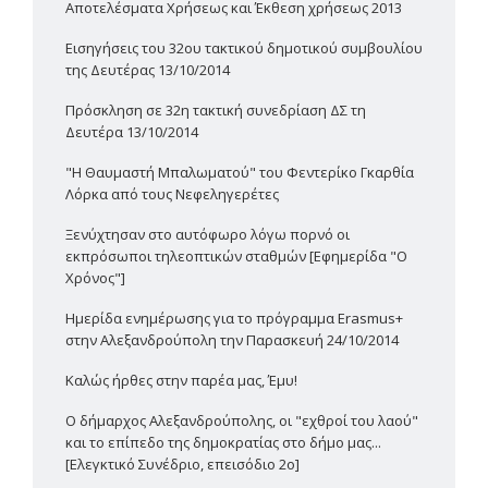
Αποτελέσματα Χρήσεως και Έκθεση χρήσεως 2013
Εισηγήσεις του 32ου τακτικού δημοτικού συμβουλίου
της Δευτέρας 13/10/2014
Πρόσκληση σε 32η τακτική συνεδρίαση ΔΣ τη
Δευτέρα 13/10/2014
"Η Θαυμαστή Μπαλωματού" του Φεντερίκο Γκαρθία
Λόρκα από τους Νεφεληγερέτες
Ξενύχτησαν στο αυτόφωρο λόγω πορνό οι
εκπρόσωποι τηλεοπτικών σταθμών [Εφημερίδα "Ο
Χρόνος"]
Ημερίδα ενημέρωσης για το πρόγραμμα Erasmus+
στην Αλεξανδρούπολη την Παρασκευή 24/10/2014
Καλώς ήρθες στην παρέα μας, Έμυ!
Ο δήμαρχος Αλεξανδρούπολης, οι "εχθροί του λαού"
και το επίπεδο της δημοκρατίας στο δήμο μας...
[Ελεγκτικό Συνέδριο, επεισόδιο 2ο]