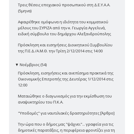
Τρεις θέσεις εποχιακού προσωπικού στη Δ.Ε.Υ.Α.Α.
(5μηνα)
Αφαιρέθηκε ομόφωνα η ιδιότητα του κομματικού
μέλους του ΣΥΡΙΖΑ από την κ. Γεωργία Αγγελινά,
ειδική σύμβουλο του δημάρχου Αλεξανδρούπολης
Πρόσκληση και εισηγήσεις Διοικητικού Συμβουλίου
της Π.Ε.Δ./Α.Μ.Θ. την Τρίτη 2/12/2014 στις 14:00
▼
Νοέμβριος (54)
Πρόσκληση, εισηγήσεις και ανεπίσημα πρακτικά της
Οικονομικής Επιτροπής της Δευτέρας 1/12/2014 στις
12:00
Ματαιώθηκε ο διαγωνισμός για την εκμίσθωση του
αναψυκτηρίου του Π.Κ.Α.
"Υποδομές" για ναυτιλιακές δραστηριότητες [Άρθρο]
Την ώρα που ο δήμος μας "ψάχνει"... γραφεία για τις
δημοτικές παρατάξεις, η περιφέρεια φροντίζει για τη