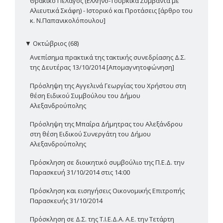
Θρακικό Πέλαγος (Ελληνο-Τουρκικά Συμβάντα με
Αλιευτικά Σκάφη) - Ιστορικό και Προτάσεις [άρθρο του
κ. Ν.Παπανικολόπουλου]
▼
Οκτώβριος (68)
Ανεπίσημα πρακτικά της τακτικής συνεδρίασης Δ.Σ.
της Δευτέρας 13/10/2014 [Απομαγνητοφώνηση]
Πρόσληψη της Αγγελινά Γεωργίας του Χρήστου στη
θέση Ειδικού Συμβούλου του Δήμου
Αλεξανδρούπολης
Πρόσληψη της Μπαΐρα Δήμητρας του Αλεξάνδρου
στη θέση Ειδικού Συνεργάτη του Δήμου
Αλεξανδρούπολης
Πρόσκληση σε διοικητικό συμβούλιο της Π.Ε.Δ. την
Παρασκευή 31/10/2014 στις 14:00
Πρόσκληση και εισηγήσεις Οικονομικής Επιτροπής
Παρασκευής 31/10/2014
Πρόσκληση σε Δ.Σ. της Τ.Ι.Ε.Δ.Α. Α.Ε. την Τετάρτη