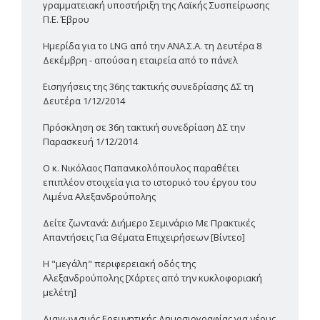
γραμματειακή υποστήριξη της Λαϊκής Συσπείρωσης
Π.Ε. Έβρου
Ημερίδα για το LNG από την ΑΝΑ.Σ.Α. τη Δευτέρα 8
Δεκέμβρη - απούσα η εταιρεία από το πάνελ
Εισηγήσεις της 36ης τακτικής συνεδρίασης ΔΣ τη
Δευτέρα 1/12/2014
Πρόσκληση σε 36η τακτική συνεδρίαση ΔΣ την
Παρασκευή 1/12/2014
Ο κ. Νικόλαος Παπανικολόπουλος παραθέτει
επιπλέον στοιχεία για το ιστορικό του έργου του
Λιμένα Αλεξανδρούπολης
Δείτε ζωντανά: Διήμερο Σεμινάριο Με Πρακτικές
Απαντήσεις Για Θέματα Επιχειρήσεων [Βίντεο]
Η "μεγάλη" περιφερειακή οδός της
Αλεξανδρούπολης [Χάρτες από την κυκλοφοριακή
μελέτη]
Διαγωνισμός Ερευνητικής Δημοσιογραφίας για νέους