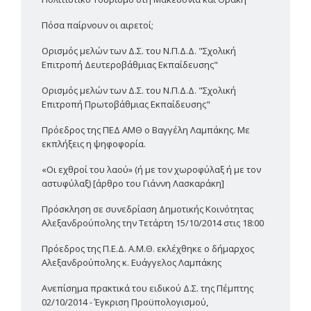
Πόσα παίρνουν οι αιρετοί;
Ορισμός μελών των Δ.Σ. του Ν.Π.Δ.Δ. "Σχολική
Επιτροπή Δευτεροβάθμιας Εκπαίδευσης"
Ορισμός μελών των Δ.Σ. του Ν.Π.Δ.Δ. "Σχολική
Επιτροπή Πρωτοβάθμιας Εκπαίδευσης"
Πρόεδρος της ΠΕΔ ΑΜΘ ο Βαγγέλη Λαμπάκης. Με
εκπλήξεις η ψηφοφορία.
«Οι εχθροί του λαού» (ή με τον χωροφύλαξ ή με τον
αστυφύλαξ) [άρθρο του Γιάννη Λασκαράκη]
Πρόσκληση σε συνεδρίαση Δημοτικής Κοινότητας
Αλεξανδρούπολης την Τετάρτη 15/10/2014 στις 18:00
Πρόεδρος της Π.Ε.Δ. Α.Μ.Θ. εκλέχθηκε ο δήμαρχος
Αλεξανδρούπολης κ. Ευάγγελος Λαμπάκης
Ανεπίσημα πρακτικά του ειδικού Δ.Σ. της Πέμπτης
02/10/2014 - Έγκριση Προϋπολογισμού,