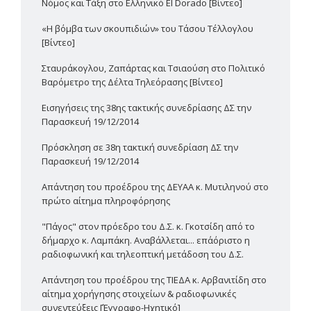
Νόμος και Τάξη στο Ελληνικό El Dorado [Βίντεο]
«Η βόμβα των σκουπιδιών» του Τάσου Τέλλογλου
[Βίντεο]
Σταυράκογλου, Ζαπάρτας και Τσιαούση στο Πολιτικό
Βαρόμετρο της Δέλτα Τηλεόρασης [Βίντεο]
Εισηγήσεις της 38ης τακτικής συνεδρίασης ΔΣ την
Παρασκευή 19/12/2014
Πρόσκληση σε 38η τακτική συνεδρίαση ΔΣ την
Παρασκευή 19/12/2014
Απάντηση του προέδρου της ΔΕΥΑΑ κ. Μυτιληνού στο
πρώτο αίτημα πληροφόρησης
"Πάγος" στον πρόεδρο του Δ.Σ. κ. Γκοτσίδη από το
δήμαρχο κ. Λαμπάκη. Αναβάλλεται... επ΄αόριστο η
ραδιοφωνική και τηλεοπτική μετάδοση του Δ.Σ.
Απάντηση του προέδρου της ΤΙΕΔΑ κ. Αρβανιτίδη στο
αίτημα χορήγησης στοιχείων & ραδιοφωνικές
συνεντεύξεις [Έγγραφο-Ηχητικό]