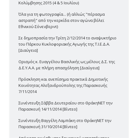
Κολύμβησης 2015 (4 & 5 Ιουλίου)
Όλα για τη φωτογραφία... (ή αλλιώς "πέρασμα
αστραπή" από την κερκίδα στον αγώνα βόλεϊ
Εθνικού-Σόνενβερντ)
Σε δημοπρασία την Τρίτη 2/12/2014 το αναψυκτήριο
του Πάρκου Κυκλοφοριακής Αγωγής της Τ.Ι.Ε.Δ.Α.
[Διαύγεια]
Ορισμός κ. Ευαγγέλου Βασιλικής ως μέλους Δ.Σ. της
Δ.Ε.Υ.Α.Α. με πλήρη απασχόληση [Διαύγεια]
Πρόσκληση και ανεπίσημα πρακτικά Δημοτικής
Κοινότητας Αλεξανδρούπολης της Παρασκευής
7/11/2014
Συνέντευξη Σάββα Δευτεραίου στο ΘράκηΝΕΤ την
Παρασκευή 14/11/2014 [Βίντεο]
Συνέντευξη Βαγγέλη Λαμπάκη στο ΘράκηΝΕΤ την
Παρασκευή 31/10/2014 [Βίντεο]
Απόφαση εκμίσθωσης δημοτικού καταστήματος