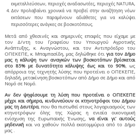
εκμεταλλεύσεων, περιοχές αναδασωτέες, περιοχές NATURA,
Δεν προλαβαίνει χρονικά να προβεί στην αναζήτηση νέων
εκτάσεων που παραμένουν αδιάθετες για να καλύψει
περισσότερες ανάγκες σε βοσκοτόπους.
Μετά από χθεσινές και σημερινές επαφές που είχαμε με
τον Δ/ντη του Γραφείου του Υπουργού Αγροτικής
Ανάπτυξης, κ. Αναγνώστου, και τον Αντιπρόεδρο του
ΟΠΕΚΕΠΕ, κ. Μπαμπασίδη, μας δηλώθηκε ότι
για τον Δήμο
μας η κάλυψη των αναγκών των βοσκοτόπων βρίσκεται
στο 85% με δυνατότητα κάλυψης έως και το 90%
, ως
απόρροια της τεχνητής λύσης που προτείνει ο ΟΠΕΚΕΠΕ,
δηλαδή, μετακίνηση βοσκοτόπων από Δήμο σε Δήμο και από
Νομό σε Νομό.
Αν δεν ψηφίσουμε τη λύση που προτείνει ο ΟΠΕΚΕΠΕ
μέχρι και σήμερα, κινδυνεύουν οι κτηνοτρόφοι του Δήμου
μας τη Δευτέρα
, που θα πιστωθεί στους λογαριασμούς των
κτηνοτρόφων όλης της Χώρας η ενιαία οικονομική
ενίσχυση της Ευρωπαϊκής Ένωσης,
να είναι γι’ αυτούς
μηδενική
και να χαθούν πολλά εκατομμύρια από το Δήμο
μας .