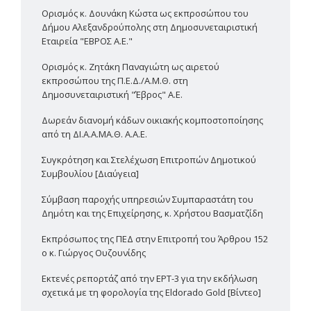
Ορισμός κ. Δουνάκη Κώστα ως εκπροσώπου του
Δήμου Αλεξανδρούπολης στη Δημοσυνεταιριστική
Εταιρεία "ΕΒΡΟΣ Α.Ε."
Ορισμός κ. Ζητάκη Παναγιώτη ως αιρετού
εκπροσώπου της Π.Ε.Δ./Α.Μ.Θ. στη
Δημοσυνεταιριστική "Έβρος" Α.Ε.
Δωρεάν διανομή κάδων οικιακής κομποστοποίησης
από τη ΔΙ.Α.Α.ΜΑ.Θ. Α.Α.Ε.
Συγκρότηση και Στελέχωση Επιτροπών Δημοτικού
Συμβουλίου [Διαύγεια]
Σύμβαση παροχής υπηρεσιών Συμπαραστάτη του
Δημότη και της Επιχείρησης, κ. Χρήστου Βασματζίδη
Εκπρόσωπος της ΠΕΔ στην Επιτροπή του Άρθρου 152
ο κ. Γιώργος Ουζουνίδης
Εκτενές ρεπορτάζ από την ΕΡΤ-3 για την εκδήλωση
σχετικά με τη φορολογία της Eldorado Gold [Βίντεο]