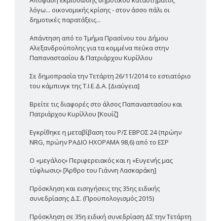
λόγω... οικονομικής κρίσης - στον άσσο πάλι οι
δημοτικές παρατάξεις...
Απάντηση από το Τμήμα Πρασίνου του Δήμου
Αλεξανδρούπολης για τα κομμένα πεύκα στην
Παπαναστασίου & Πατριάρχου Κυρίλλου
Σε δημοπρασία την Τετάρτη 26/11/2014 το εστιατόριο
του κάμπινγκ της Τ.Ι.Ε.Δ.Α. [Διαύγεια]
Βρείτε τις διαφορές στο άλσος Παπαναστασίου και
Πατριάρχου Κυρίλλου [Κουίζ]
Εγκρίθηκε η μεταβίβαση του Ρ/Σ ΕΒΡΟΣ 24 (πρώην
NRG, πρώην ΡΑΔΙΟ ΗΧΟΡΑΜΑ 98,6) από το ΕΣΡ
Ο «μεγάλος» Περιφερειακός και η «Ευγενής μας
τύφλωσις» [Άρθρο του Γιάννη Λασκαράκη]
Πρόσκληση και εισηγήσεις της 35ης ειδικής
συνεδρίασης Δ.Σ. (Προϋπολογισμός 2015)
Πρόσκληση σε 35η ειδική συνεδρίαση ΔΣ την Τετάρτη