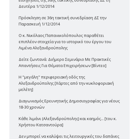
Δευτέρα 1/12/2014
Πρόσκληση σε 36η τακτική συνεδρίαση ΔΣ την
Παρασκευή 1/12/2014
Ο κ. Νικόλαος Παπανικολόπουλος παραθέτει
επιπλέον στοιχεία για το ιστορικό του έργου του
Λιμένα Αλεξανδρούπολης
Δείτε ζωντανά: Διήμερο Σεμινάριο Με Πρακτικές
Απαντήσεις Για Θέματα Επιχειρήσεων [Βίντεο]
Η "μεγάλη" περιφερειακή οδός της
Αλεξανδρούπολης [Χάρτες από την κυκλοφοριακή
μελέτη]
Διαγωνισμός Ερευνητικής Δημοσιογραφίας για νέους
18-30 χρονών
Κάθε λιμάνι (Αλεξανδρούπολης) και καημός... [του κ.
Χρήστου Κατσαντούρα]
Δεν μπορεί να καλύψει τις λειτουργικές του δαπάνες