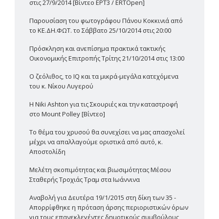
στις 27/9/2014 [Βίντεο ΕΡΤ3 / ERTOpen]
Παρουσίαση του φωτογράφου Πάνου Κοκκινιά από
το ΚΕ.ΔΗ.ΦΩΤ. το Σάββατο 25/10/2014 στις 20:00
Πρόσκληση και ανεπίσημα πρακτικά τακτικής
Οικονομικής Επιτροπής Τρίτης 21/10/2014 στις 13:00
Ο ζεόλιθος, το IQ και τα μικρά-μεγάλα κατεχόμενα
του κ. Νίκου Λυγερού
Η Niki Ashton για τις Σκουριές και την καταστροφή
στο Mount Polley [Βίντεο]
Το θέμα του χρυσού θα συνεχίσει να μας απασχολεί
μέχρι να απαλλαγούμε οριστικά από αυτό, κ.
Αποστολίδη
Μελέτη σκοπιμότητας και βιωσιμότητας Μέσου
Σταθερής Τροχιάς Τραμ στα Ιωάννινα
Αναβολή για Δευτέρα 19/1/2015 στη δίκη των 35 -
Απορρίφθηκε η πρόταση άρσης περιοριστικών όρων
για τους επανεκλεγέντες δημοτικούς συμβούλους