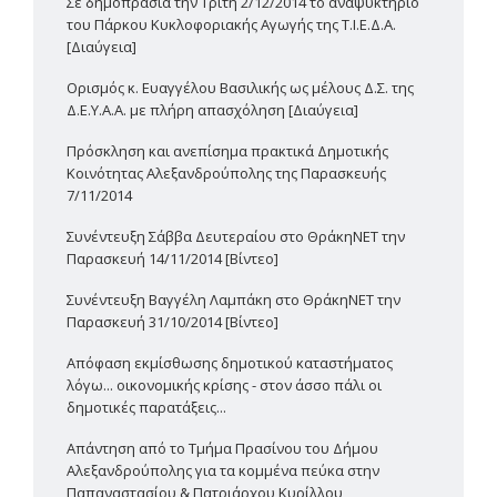
Σε δημοπρασία την Τρίτη 2/12/2014 το αναψυκτήριο
του Πάρκου Κυκλοφοριακής Αγωγής της Τ.Ι.Ε.Δ.Α.
[Διαύγεια]
Ορισμός κ. Ευαγγέλου Βασιλικής ως μέλους Δ.Σ. της
Δ.Ε.Υ.Α.Α. με πλήρη απασχόληση [Διαύγεια]
Πρόσκληση και ανεπίσημα πρακτικά Δημοτικής
Κοινότητας Αλεξανδρούπολης της Παρασκευής
7/11/2014
Συνέντευξη Σάββα Δευτεραίου στο ΘράκηΝΕΤ την
Παρασκευή 14/11/2014 [Βίντεο]
Συνέντευξη Βαγγέλη Λαμπάκη στο ΘράκηΝΕΤ την
Παρασκευή 31/10/2014 [Βίντεο]
Απόφαση εκμίσθωσης δημοτικού καταστήματος
λόγω... οικονομικής κρίσης - στον άσσο πάλι οι
δημοτικές παρατάξεις...
Απάντηση από το Τμήμα Πρασίνου του Δήμου
Αλεξανδρούπολης για τα κομμένα πεύκα στην
Παπαναστασίου & Πατριάρχου Κυρίλλου