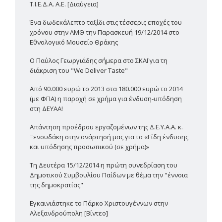
Τ.Ι.Ε.Δ.Α. Α.Ε. [Διαύγεια]
Ένα δωδεκάλεπτο ταξίδι στις τέσσερις εποχές του
χρόνου στην ΑΜΘ την Παρασκευή 19/12/2014 στο
Εθνολογικό Μουσείο Θράκης
Ο Παύλος Γεωργιάδης σήμερα στο ΣΚΑΪ για τη
διάκριση του "We Deliver Taste"
Από 90.000 ευρώ το 2013 στα 180.000 ευρώ το 2014
(με ΦΠΑ) η παροχή σε χρήμα για ένδυση-υπόδηση
στη ΔΕΥΑΑ!
Απάντηση προέδρου εργαζομένων της Δ.Ε.Υ.Α.Α. κ.
Ξενουδάκη στην ανάρτησή μας για τα «Είδη ένδυσης
και υπόδησης προσωπικού (σε χρήμα)»
Τη Δευτέρα 15/12/2014 η πρώτη συνεδρίαση του
Δημοτικού Συμβουλίου Παίδων με θέμα την "έννοια
της δημοκρατίας"
Εγκαινιάστηκε το Πάρκο Χριστουγέννων στην
Αλεξανδρούπολη [Βίντεο]