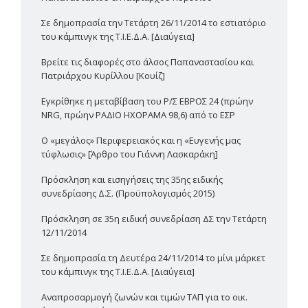
Σε δημοπρασία την Τετάρτη 26/11/2014 το εστιατόριο
του κάμπινγκ της Τ.Ι.Ε.Δ.Α. [Διαύγεια]
Βρείτε τις διαφορές στο άλσος Παπαναστασίου και
Πατριάρχου Κυρίλλου [Κουίζ]
Εγκρίθηκε η μεταβίβαση του Ρ/Σ ΕΒΡΟΣ 24 (πρώην
NRG, πρώην ΡΑΔΙΟ ΗΧΟΡΑΜΑ 98,6) από το ΕΣΡ
Ο «μεγάλος» Περιφερειακός και η «Ευγενής μας
τύφλωσις» [Άρθρο του Γιάννη Λασκαράκη]
Πρόσκληση και εισηγήσεις της 35ης ειδικής
συνεδρίασης Δ.Σ. (Προϋπολογισμός 2015)
Πρόσκληση σε 35η ειδική συνεδρίαση ΔΣ την Τετάρτη
12/11/2014
Σε δημοπρασία τη Δευτέρα 24/11/2014 το μίνι μάρκετ
του κάμπινγκ της Τ.Ι.Ε.Δ.Α. [Διαύγεια]
Αναπροσαρμογή ζωνών και τιμών ΤΑΠ για το οικ.