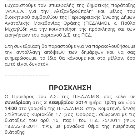
Ευχαριστούμε τον επικεφαλής της δημοτικής παράταξης
“ΑΝΑ.Σ.Α. για την Αλεξανδρούπολη” και μέλος του
διοικητικού συμβουλίου της Περιφερειακής Ένωσης Δήμων
Ανατολικής Μακεδονίας Θράκης (ΠΕΔ/ΑΜΘ), κ. Παύλο
Μιχαηλίδη για την κοινοποίηση της πρόσκλησης και των
εισηγήσεων του αυριανού Δ.Σ. της ΠΕΔ.
Στη συνεδρίαση θα παραστούμε για να παρακολουθήσουμε
την ανταλλαγή απόψεων των δημάρχων και να σας
ενημερώσουμε, το ίδιο θα κάνουμε και στο μέλλον, όσο
αυτό είναι δυνατόν.
================
ΠΡΟΣΚΛΗΣΗ
Ο Πρόεδρος του Δ.Σ. της Π.Ε.Δ./Α.Μ.Θ. σας καλεί σε
συνεδρίαση
στις
2 Δεκεμβρίου 2014
ημέρα
Τρίτη
και ώρα
14:00
στα γραφεία της Π.Ε.Δ./Α.Μ.Θ. στην Κομοτηνή, δ/νση
Στίλπωνος Κυριακίδη 17 (3ος Όροφος), σύμφωνα με τις
διατάξεις του αρθ. 16, παρ.1 του Π.Δ. 75/2011 (ΦΕΚ
182/22-8-2011 τ.Α’), με μοναδικό θέμα της ημερήσιας
διάταξης: