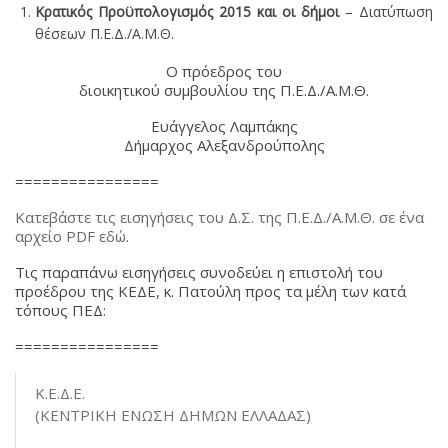
Κρατικός Προϋπολογισμός 2015 και οι δήμοι
– Διατύπωση
θέσεων Π.Ε.Δ./Α.Μ.Θ.
Ο πρόεδρος του
διοικητικού συμβουλίου της Π.Ε.Δ./Α.Μ.Θ.
Ευάγγελος Λαμπάκης
Δήμαρχος Αλεξανδρούπολης
================
Κατεβάστε τις εισηγήσεις του Δ.Σ. της Π.Ε.Δ./Α.Μ.Θ. σε ένα
αρχείο PDF εδώ
.
Τις παραπάνω εισηγήσεις συνοδεύει η επιστολή του
προέδρου της ΚΕΔΕ, κ. Πατούλη προς τα μέλη των κατά
τόπους ΠΕΔ:
================
Κ.Ε.Δ.Ε.
(ΚΕΝΤΡΙΚΗ ΕΝΩΣΗ ΔΗΜΩΝ ΕΛΛΑΔΑΣ)