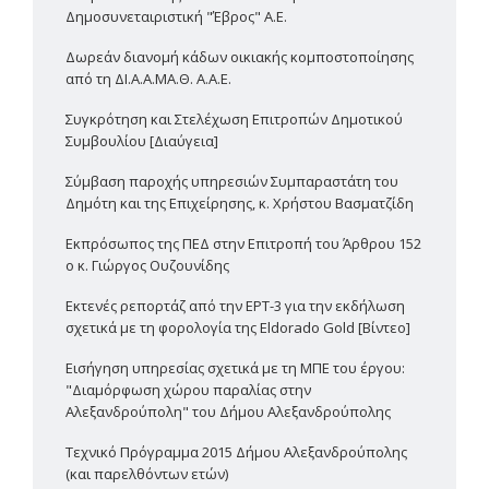
Δημοσυνεταιριστική "Έβρος" Α.Ε.
Δωρεάν διανομή κάδων οικιακής κομποστοποίησης
από τη ΔΙ.Α.Α.ΜΑ.Θ. Α.Α.Ε.
Συγκρότηση και Στελέχωση Επιτροπών Δημοτικού
Συμβουλίου [Διαύγεια]
Σύμβαση παροχής υπηρεσιών Συμπαραστάτη του
Δημότη και της Επιχείρησης, κ. Χρήστου Βασματζίδη
Εκπρόσωπος της ΠΕΔ στην Επιτροπή του Άρθρου 152
ο κ. Γιώργος Ουζουνίδης
Εκτενές ρεπορτάζ από την ΕΡΤ-3 για την εκδήλωση
σχετικά με τη φορολογία της Eldorado Gold [Βίντεο]
Εισήγηση υπηρεσίας σχετικά με τη ΜΠΕ του έργου:
"Διαμόρφωση χώρου παραλίας στην
Αλεξανδρούπολη" του Δήμου Αλεξανδρούπολης
Τεχνικό Πρόγραμμα 2015 Δήμου Αλεξανδρούπολης
(και παρελθόντων ετών)