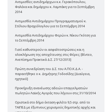
Αντιμισθίες αντιδημάρχων κ.κ. Γερακόπουλου,
Φαλέκα και δημάρχου κ. Λαμπάκη για το Σεπτέμβρη
2014
Αντιμισθία Αντιδημάρχου Προγραμματισμού κ.
Στέλιου Βραχιόλογλου για το Σεπτέμβρη 2014
Αντιμισθία Αντιδημάρχου Φερών κ. Νίκου Γκότση για
το Σεπτέμβρη 2014
Γιατί καθυστερούν οι ασφαλτοστρώσεις και η
ολοκλήρωση της αποχέτευσης στις Φέρες; [Βίντεο,
Ανεπίσημα Πρακτικά Δ.Σ. 27/12/2013]
Πρώτη συνεδρίαση του Δ.Σ. του Α.ΠΟ.Κ.Δ.Α. -
παραιτήθηκε ο κ. Δημήτρης Γοδοσίδης [Διαύγεια,
ηχητικό]
Προκήρυξη ανανέωσης αδειών επαγγελματιών
πωλητών Λαϊκής Αγοράς που λήγουν στις 31/10/2014
Οριστικά στο δήμο έκταση-φιλέτο 9,5 στρ. από το
ΤΑΙΠΕΔ με έξυπνους χειρισμούς δημοτικής αρχής και