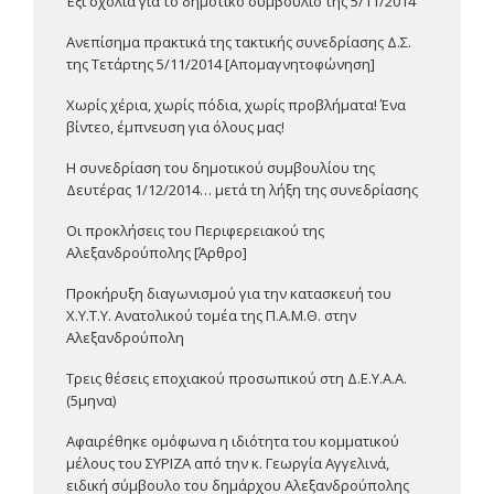
Έξι σχόλια για το δημοτικό συμβούλιο της 5/11/2014
Ανεπίσημα πρακτικά της τακτικής συνεδρίασης Δ.Σ.
της Τετάρτης 5/11/2014 [Απομαγνητοφώνηση]
Χωρίς χέρια, χωρίς πόδια, χωρίς προβλήματα! Ένα
βίντεο, έμπνευση για όλους μας!
Η συνεδρίαση του δημοτικού συμβουλίου της
Δευτέρας 1/12/2014… μετά τη λήξη της συνεδρίασης
Οι προκλήσεις του Περιφερειακού της
Αλεξανδρούπολης [Άρθρο]
Προκήρυξη διαγωνισμού για την κατασκευή του
Χ.Υ.Τ.Υ. Ανατολικού τομέα της Π.Α.Μ.Θ. στην
Αλεξανδρούπολη
Τρεις θέσεις εποχιακού προσωπικού στη Δ.Ε.Υ.Α.Α.
(5μηνα)
Αφαιρέθηκε ομόφωνα η ιδιότητα του κομματικού
μέλους του ΣΥΡΙΖΑ από την κ. Γεωργία Αγγελινά,
ειδική σύμβουλο του δημάρχου Αλεξανδρούπολης