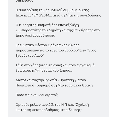
υπηρεσίας
Η συνεδρίαση του δημοτικού συμβουλίου της
Δευτέρας 13/10/2014… μετά τη λήξη της συνεδρίασης
Ο κ. Χρήστος Βασματζίδης επανεξελέγη
Συμπαραστάτης του Δημότη και της Επιχείρησης στο
Δήμο Αλεξανδρούπολης
Ερευνητικό Θέατρο Θράκης: 2ος κύκλος
παραστάσεων για το έργο του Ερρίκου Ίψεν "Ένας
Εχθρός του Λαού"
Τάξη στο χάος (ordo ab chao) και στον Οργανισμό
Εσωτερικής Υπηρεσίας του Δήμου...
Διατρέχοντας την Εγνατία - Πρόταση για τον
Πολιτιστικό Τουρισμό στη Μακεδονία και Θράκη
Πόσα παίρνουν οι αιρετοί;
Ορισμός μελών των Δ.Σ. του Ν.Π.Δ.Δ. "Σχολική
Επιτροπή Δευτεροβάθμιας Εκπαίδευσης"