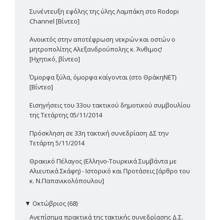
Συνέντευξη εφ΄όλης της ύλης Λαμπάκη στο Rodopi
Channel [Βίντεο]
Ανοικτός στην αποτέφρωση νεκρών και οστών ο
μητροπολίτης Αλεξανδρούπολης κ. Άνθιμος!
[Ηχητικό, βίντεο]
Όμορφα ξύλα, όμορφα καίγονται (στο ΘράκηΝΕΤ)
[Βίντεο]
Εισηγήσεις του 33ου τακτικού δημοτικού συμβουλίου
της Τετάρτης 05/11/2014
Πρόσκληση σε 33η τακτική συνεδρίαση ΔΣ την
Τετάρτη 5/11/2014
Θρακικό Πέλαγος (Ελληνο-Τουρκικά Συμβάντα με
Αλιευτικά Σκάφη) - Ιστορικό και Προτάσεις [άρθρο του
κ. Ν.Παπανικολόπουλου]
▼
Οκτώβριος (68)
Ανεπίσημα πρακτικά της τακτικής συνεδρίασης Δ.Σ.