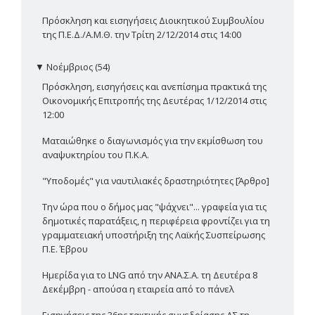
Πρόσκληση και εισηγήσεις Διοικητικού Συμβουλίου
της Π.Ε.Δ./Α.Μ.Θ. την Τρίτη 2/12/2014 στις 14:00
▼
Νοέμβριος (54)
Πρόσκληση, εισηγήσεις και ανεπίσημα πρακτικά της
Οικονομικής Επιτροπής της Δευτέρας 1/12/2014 στις
12:00
Ματαιώθηκε ο διαγωνισμός για την εκμίσθωση του
αναψυκτηρίου του Π.Κ.Α.
"Υποδομές" για ναυτιλιακές δραστηριότητες [Άρθρο]
Την ώρα που ο δήμος μας "ψάχνει"... γραφεία για τις
δημοτικές παρατάξεις, η περιφέρεια φροντίζει για τη
γραμματειακή υποστήριξη της Λαϊκής Συσπείρωσης
Π.Ε. Έβρου
Ημερίδα για το LNG από την ΑΝΑ.Σ.Α. τη Δευτέρα 8
Δεκέμβρη - απούσα η εταιρεία από το πάνελ
Εισηγήσεις της 36ης τακτικής συνεδρίασης ΔΣ τη