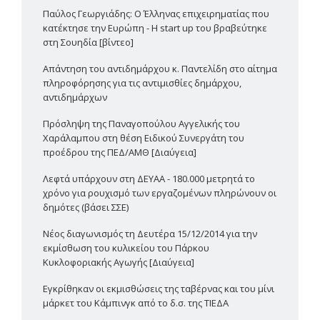
Παύλος Γεωργιάδης: Ο Έλληνας επιχειρηματίας που
κατέκτησε την Ευρώπη - Η start up του βραβεύτηκε
στη Σουηδία [βίντεο]
Απάντηση του αντιδημάρχου κ. Παντελίδη στο αίτημα
πληροφόρησης για τις αντιμισθίες δημάρχου,
αντιδημάρχων
Πρόσληψη της Παναγοπούλου Αγγελικής του
Χαράλαμπου στη θέση Ειδικού Συνεργάτη του
προέδρου της ΠΕΔ/ΑΜΘ [Διαύγεια]
Λεφτά υπάρχουν στη ΔΕΥΑΑ - 180.000 μετρητά το
χρόνο για ρουχισμό των εργαζομένων πληρώνουν οι
δημότες (βάσει ΣΣΕ)
Νέος διαγωνισμός τη Δευτέρα 15/12/2014 για την
εκμίσθωση του κυλικείου του Πάρκου
Κυκλοφοριακής Αγωγής [Διαύγεια]
Εγκρίθηκαν οι εκμισθώσεις της ταβέρνας και του μίνι
μάρκετ του Κάμπινγκ από το δ.σ. της ΤΙΕΔΑ