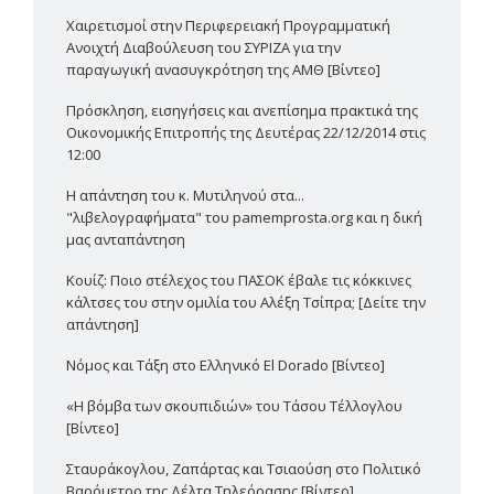
Χαιρετισμοί στην Περιφερειακή Προγραμματική
Ανοιχτή Διαβούλευση του ΣΥΡΙΖΑ για την
παραγωγική ανασυγκρότηση της ΑΜΘ [Βίντεο]
Πρόσκληση, εισηγήσεις και ανεπίσημα πρακτικά της
Οικονομικής Επιτροπής της Δευτέρας 22/12/2014 στις
12:00
Η απάντηση του κ. Μυτιληνού στα...
"λιβελογραφήματα" του pamemprosta.org και η δική
μας ανταπάντηση
Κουίζ: Ποιο στέλεχος του ΠΑΣΟΚ έβαλε τις κόκκινες
κάλτσες του στην ομιλία του Αλέξη Τσίπρα; [Δείτε την
απάντηση]
Νόμος και Τάξη στο Ελληνικό El Dorado [Βίντεο]
«Η βόμβα των σκουπιδιών» του Τάσου Τέλλογλου
[Βίντεο]
Σταυράκογλου, Ζαπάρτας και Τσιαούση στο Πολιτικό
Βαρόμετρο της Δέλτα Τηλεόρασης [Βίντεο]