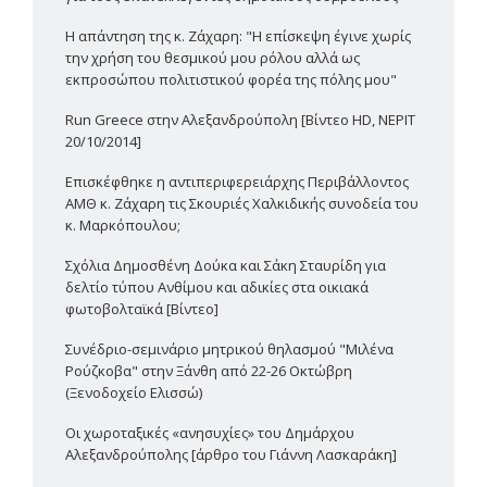
Η απάντηση της κ. Ζάχαρη: "Η επίσκεψη έγινε χωρίς
την χρήση του θεσμικού μου ρόλου αλλά ως
εκπροσώπου πολιτιστικού φορέα της πόλης μου"
Run Greece στην Αλεξανδρούπολη [Βίντεο HD, ΝΕΡΙΤ
20/10/2014]
Επισκέφθηκε η αντιπεριφερειάρχης Περιβάλλοντος
ΑΜΘ κ. Ζάχαρη τις Σκουριές Χαλκιδικής συνοδεία του
κ. Μαρκόπουλου;
Σχόλια Δημοσθένη Δούκα και Σάκη Σταυρίδη για
δελτίο τύπου Ανθίμου και αδικίες στα οικιακά
φωτοβολταϊκά [Βίντεο]
Συνέδριο-σεμινάριο μητρικού θηλασμού "Μιλένα
Ρούζκοβα" στην Ξάνθη από 22-26 Οκτώβρη
(Ξενοδοχείο Ελισσώ)
Οι χωροταξικές «ανησυχίες» του Δημάρχου
Αλεξανδρούπολης [άρθρο του Γιάννη Λασκαράκη]