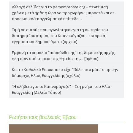
Αλλαγή σελίδας για το pamemprosta.org – πεντέμιση
χρόνια μετά ήρθε η ώρα να προχωρήσω μπροστά και σε
προσωπικό/επαγγελματικό επίπεδο…
Τιμή σε αυτούς που αγωνίστηκαν για τη σωτηρία του
διατηρητέου κτιρίου του Καπνομάγαζου – ιστορικά
έγγραφα και δημοσιεύματα [αρχεία]
Εμφανή τα σημάδια “αποσύνθεσης” της δημοτικής αρχής,
ήδη πριν από τη μέση της θητείας της… [άρθρο]
Και το Καθολικό Επισκοπείο είχε “βάλει στο μάτι” ο πρώην
δήμαρχος Ηλίας Ευαγγελίδης [σχόλιο]
“Η αλήθεια για το Καπνομάγαζο” – Στη μνήμη του Ηλία
Ευαγγελίδη [Δελτίο Τύπου]
Ρωτήστε τους βουλευτές Έβρου