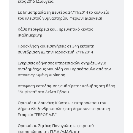
έτος 2015 [Διαύγεια]
Σε δημοπρασία τη Δευτέρα 24/11/2014 το κυλικείο
του κλειστού γυμναστηρίου Φερών [Διαύγεια]
Κάθε περιφέρεια και... ερευνητικό κέντρο
[Καθημερινή]
Πρόσκληση και εισηγήσεις σε 34η έκτακτη
συνεδρίαση ΔΣ την Παρασκευή 7/11/2014
Εγκρίσεις οδήγησης υπηρεσιακών οχημάτων για
αντιδημάρχους Μαυρίδη και Γερακόπουλο από την
Αποκεντρωμένη Διοίκηση
Απόφαση κατεδάφισης αυθαίρετης καλύβας στη θέση
"Νυφίτσα" στο Δέλτα Έβρου
Ορισμός κ. Δουνάκη Κώστα ως εκπροσώπου του
Δήμου Αλεξανδρούπολης στη Δημοσυνεταιριστική
Εταιρεία "ΕΒΡΟΣ Α.Ε."
Ορισμός κ. Ζητάκη Παναγιώτη ως αιρετού
εκπροσώπου της Π.Ε.Δ./Α.Μ.Θ. στη