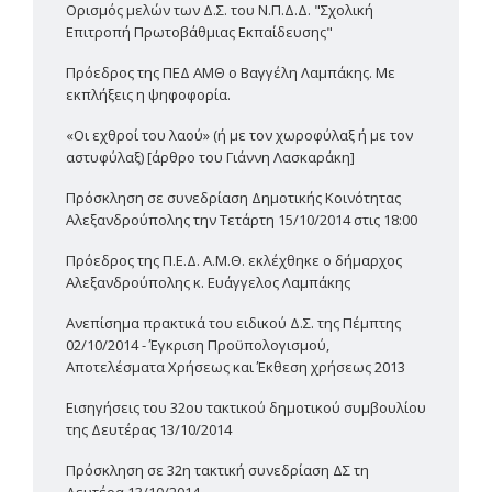
Ορισμός μελών των Δ.Σ. του Ν.Π.Δ.Δ. "Σχολική
Επιτροπή Πρωτοβάθμιας Εκπαίδευσης"
Πρόεδρος της ΠΕΔ ΑΜΘ ο Βαγγέλη Λαμπάκης. Με
εκπλήξεις η ψηφοφορία.
«Οι εχθροί του λαού» (ή με τον χωροφύλαξ ή με τον
αστυφύλαξ) [άρθρο του Γιάννη Λασκαράκη]
Πρόσκληση σε συνεδρίαση Δημοτικής Κοινότητας
Αλεξανδρούπολης την Τετάρτη 15/10/2014 στις 18:00
Πρόεδρος της Π.Ε.Δ. Α.Μ.Θ. εκλέχθηκε ο δήμαρχος
Αλεξανδρούπολης κ. Ευάγγελος Λαμπάκης
Ανεπίσημα πρακτικά του ειδικού Δ.Σ. της Πέμπτης
02/10/2014 - Έγκριση Προϋπολογισμού,
Αποτελέσματα Χρήσεως και Έκθεση χρήσεως 2013
Εισηγήσεις του 32ου τακτικού δημοτικού συμβουλίου
της Δευτέρας 13/10/2014
Πρόσκληση σε 32η τακτική συνεδρίαση ΔΣ τη
Δευτέρα 13/10/2014