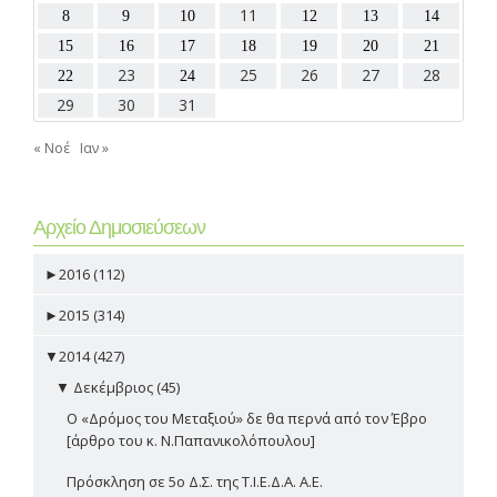
11
8
9
10
12
13
14
15
16
17
18
19
20
21
23
25
26
27
28
22
24
29
30
31
« Νοέ
Ιαν »
Αρχείο Δημοσιεύσεων
►
2016 (112)
►
2015 (314)
▼
2014 (427)
▼
Δεκέμβριος (45)
Ο «Δρόμος του Μεταξιού» δε θα περνά από τον Έβρο
[άρθρο του κ. Ν.Παπανικολόπουλου]
Πρόσκληση σε 5ο Δ.Σ. της Τ.Ι.Ε.Δ.Α. Α.Ε.