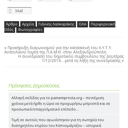
Mail
Άρθρο
Αρχεία
Γιάννης Λασκαράκης
ΟΛΑ
Περιφερειακή
Οδός
Φωτογραφίες
«
Προκήρυξη διαγωνισμού για την κατασκευή του Χ.Υ.Τ.Υ.
Ανατολικού τομέα της Π.Α.Μ.Θ. στην Αλεξανδρούπολη
Η συνεδρίαση του δημοτικού συμβουλίου της Δευτέρας
1/12/2014… μετά τη λήξη της συνεδρίασης
»
Πρόσφατες Δημοσιεύσεις
Αλλαγή σελίδας για το pamemprosta.org – πεντέμιση
χρόνια μετά ήρθε η ώρα να προχωρήσω μπροστά και σε
προσωπικό/επαγγελματικό επίπεδο…
Τιμή σε αυτούς που αγωνίστηκαν για τη σωτηρία του
διατηρητέου κτιρίου του Καπνομάγαζου – ιστορικά