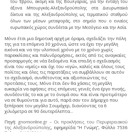
του Έβρου, ακόμη και της Βουλγαρίας, για την ένταξη του
άξονα Μπουργκάς-Αλεξανδρούπολης στα Διευρωπαϊκά
δίκτυα και της Αλεξανδρούπολης ως τερματικού σταθμού
όλων των μέσων μεταφοράς, στο σημείο που ο ενιαίος
ευρωπαϊκός χώρος συνδέεται με την Μεσόγειο και την Ασία.
Μόνο έτσι μια δημοτική αρχή με όραμα, σχεδιάζει την πόλη
της για τα επόμενα 30 χρόνια, ώστε να έχει την μεγάλη
εικόνα και να την υλοποιεί χρόνο με το χρόνο χωρίς
παρεκκλίσεις και παλινδρομήσεις, εκτός από τις αναγκαίες
προσαρμογές σε νέα δεδομένα. Και επειδή ο σχεδιασμός
είναι του «εμείς» και όχι του «εγώ», καλείς και όλους τους
πολίτες και όλες τις παρατάξεις να συμβάλλουν σε αυτόν
το σχεδιασμό, συνθέτοντας και αξιοποιώντας τις
προτάσεις τους. Μόνο έτσι δεν θα χάσεις τη μεγάλη
ευκαιρία να αφήσεις στις επόμενες γενιές ένα έργο πνοής,
συνδέοντάς το και με το όνομά σου. Και είναι προτιμότερο
να σε θυμούνται για αυτό, παρά σαν τον Δήμαρχο που
ξεπέρασε τον μεγάλο Σουμάχερ, διανύοντας τα 6
χιλιόμετρα σε 90 δευτερόλεπτα…
Πηγή:
gnomionline.gr – Οι προκλήσεις του Περιφερειακού
της Αλεξανδρούπολης
, εφημερίδα “Η Γνώμη”, Φύλλο 7536