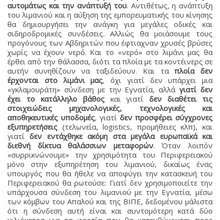
αυτομάτως και την ανάπτυξή του
. Αντιθέτως, η ανάπτυξη
του λιμανιού και η αύξηση της εμπορευματικής του κίνησης
θα δημιουργήσει την ανάγκη για μεγάλες οδικές και
σιδηροδρομικές συνδέσεις. Αλλιώς θα μοιάσουμε τους
προγόνους των Αβδηριτών που έφτιαχναν χρυσές βρύσες
χωρίς να έχουν νερό. Και το «νερό» στο λιμάνι μας θα
έρθει από την θάλασσα, διότι τα πλοία με τα κοντέινερς σε
αυτήν συνηθίζουν να ταξιδεύουν. Και τα
πλοία δεν
έρχονται στο λιμάνι μας
, όχι γιατί δεν υπάρχει μια
«γκλαμουράτη» σύνδεση με την Εγνατία, αλλά
γιατί δεν
έχει το κατάλληλο βάθος
και γιατί
δεν διαθέτει τις
στοιχειώδεις μηχανολογικές, τεχνολογικές και
αποθηκευτικές υποδομές
, γιατί
δεν προσφέρει σύγχρονες
εξυπηρετήσεις
(τελωνεία, logistics, προμήθειες κλπ), και
γιατί
δεν εντάχθηκε ακόμη στα μεγάλα ευρωπαϊκά και
διεθνή δίκτυα θαλάσσιων μεταφορών
. Όταν λοιπόν
«συρρικνώνουμε» την χρησιμότητα του Περιφερειακού
μόνο στην εξυπηρέτηση του λιμανιού, δικαίως ένας
υπουργός που θα ήθελε να αποφύγει την κατασκευή του
Περιφερειακού θα ρωτούσε: Γιατί δεν χρησιμοποιείτε την
υπάρχουσα σύνδεση του λιμανιού με την Εγνατία, μέσω
των κόμβων του Απαλού και της ΒIΠΕ, δεδομένου μάλιστα
ότι η σύνδεση αυτή είναι και συντομότερη κατά δύο