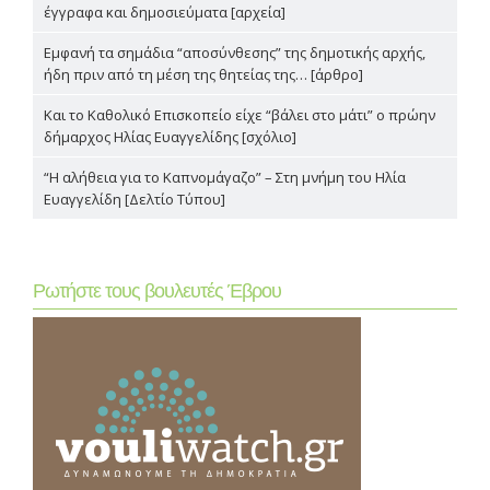
έγγραφα και δημοσιεύματα [αρχεία]
Εμφανή τα σημάδια “αποσύνθεσης” της δημοτικής αρχής,
ήδη πριν από τη μέση της θητείας της… [άρθρο]
Και το Καθολικό Επισκοπείο είχε “βάλει στο μάτι” ο πρώην
δήμαρχος Ηλίας Ευαγγελίδης [σχόλιο]
“Η αλήθεια για το Καπνομάγαζο” – Στη μνήμη του Ηλία
Ευαγγελίδη [Δελτίο Τύπου]
Ρωτήστε τους βουλευτές Έβρου