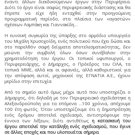
έναντι άλλων διεκδικούμενων έργων στην Περιφέρεια.
Διότι το έργο είναι σαφώς περιφερειακής διάστασης και θα
έπρεπε να είχε ήδη ενταχθεί στην προηγούμενη
προγραμματική περίοδο, στα πλαίσια των «αγαστών»
σχέσεων Λαμπάκη και Γιαννακίδη…
Η ευνοϊκή συγκυρία της ύπαρξης στο αρμόδιο υπουργείο
του Μιχάλη Χρυσοχοΐδη, ενός πολιτικού που έχει δώσει και
στο παρελθόν σαφή δείγματα αποτελεσματικότητας, δεν
μειώνει την συμβολή όλων όσων συνέβαλαν στην
χρηματοδότηση του έργου. Οι τοπικοί υφυπουργοί, ο
Περιφερειάρχης, ο Δήμαρχος, ο Πρόεδρος του ΟΛΑ, τα
τοπικά ΜΜΕ, αλλά και οι αφανείς, αλλά καθοριστικοί για
την απόφαση αυτοί, μηχανικοί της ΕΓΝΑΤΙΑ Α.Ε., έχουν
μερίδιο στην επιτυχία.
Από το σημείο αυτό όμως μέχρι αυτό που υποστηρίζει ο
Δήμαρχος, ότι δηλαδή με τον Περιφερειακό σχεδιάστηκε η
Αλεξανδρούπολη για τα επόμενα …100 χρόνια, απέχουμε
100 έτη φωτός. Όταν υποστηρίζουμε ότι η δημοπράτηση
ενός δρόμου αποτελεί σχεδιασμό, αντιστρέφουμε την
έννοια των λέξεων, διότι αντιθέτως
η κατασκευή του
έργου αποτελεί την κατάληξη ενός σχεδιασμού, που έγινε
σε άλλες εποχές και που υλοποιείται σήμερα
.