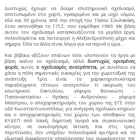
Δυστυχώς έχουμε να δούμε επιστημονικό σχεδιασμό,
αποτυπωμένο στο χαρτί, εγκεκριμένο και με ισχύ νόμου,
εδώ και 30 χρόνια, από την εποχή του Τάσου Σουλακάκη,
όταν εκπονήθηκε το Γ.Π.Σ. που εγκρίθηκε 1989. Με βάση
αυτόν τον σχεδιασμό κατασκευάζονται τα μεγάλα έργα,
πολεοδομείται και λειτουργεί η Αλεξανδρούπολη μέχρι και
σήμερα. Όλα τα άλλα είναι λόγια για να περνά η ώρα…
Και βέβαια αξίζουν επαίνων όσοι υλοποιούν τα έργα με
βάση εκείνο το σχεδιασμό, αλλά
δυστυχώς ορισμένες
φορές
αυτός
ο σχεδιασμός ανατρέπεται
, με συνέπεια να
χάνει η πόλη σημαντικές ευκαιρίες για την χωροταξική της
ανάπτυξη. Τρία είναι τα χαρακτηριστικότερα
παραδείγματα τέτοιων ανατροπών: Η ακύρωση του
εσωτερικού δακτυλίου, γέφυρα Βανικιώτη –
Παπαναστασίου – Θράκης – Ανδρονίκου – γέφυρα
Μαΐστρου, ο αποχαρακτηρισμός του χώρου της ΕΓΣ στην
οδό Κωνσταντινουπόλεως για ανέγερση σχολικών κτηρίων
και ο αποχαρακτηρισμός του χώρου των αποθηκών της
ΚΥΔΕΠ από λαϊκή, δημοτική αγορά και συγκοινωνιακό
κέντρο, σε οικοδομήσιμη έκταση. Και στις τρεις
περιπτώσεις δεν υπήρξαν πολεοδομικά κριτήρια και τα
ιδιωτικά συμφέροντα υπερίσχυσαν του συμφέροντος της