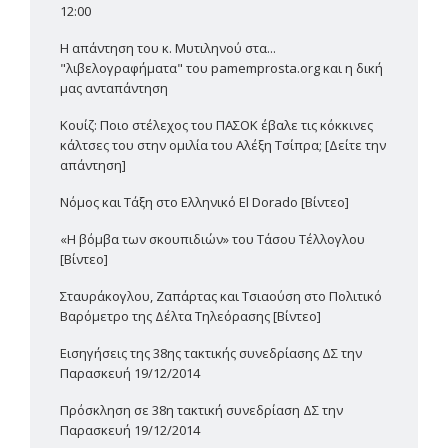
12:00
Η απάντηση του κ. Μυτιληνού στα...
"λιβελογραφήματα" του pamemprosta.org και η δική
μας ανταπάντηση
Κουίζ: Ποιο στέλεχος του ΠΑΣΟΚ έβαλε τις κόκκινες
κάλτσες του στην ομιλία του Αλέξη Τσίπρα; [Δείτε την
απάντηση]
Νόμος και Τάξη στο Ελληνικό El Dorado [Βίντεο]
«Η βόμβα των σκουπιδιών» του Τάσου Τέλλογλου
[Βίντεο]
Σταυράκογλου, Ζαπάρτας και Τσιαούση στο Πολιτικό
Βαρόμετρο της Δέλτα Τηλεόρασης [Βίντεο]
Εισηγήσεις της 38ης τακτικής συνεδρίασης ΔΣ την
Παρασκευή 19/12/2014
Πρόσκληση σε 38η τακτική συνεδρίαση ΔΣ την
Παρασκευή 19/12/2014