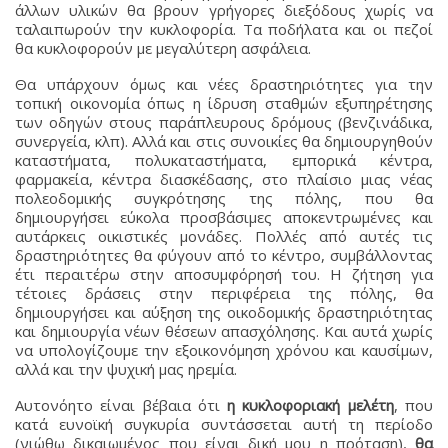
άλλων υλικών θα βρουν γρήγορες διεξόδους χωρίς να
ταλαιπωρούν την κυκλοφορία. Τα ποδήλατα και οι πεζοί
θα κυκλοφορούν με μεγαλύτερη ασφάλεια.
Θα υπάρχουν όμως και νέες δραστηριότητες για την
τοπική οικονομία όπως η ίδρυση σταθμών εξυπηρέτησης
των οδηγών στους παράπλευρους δρόμους (βενζινάδικα,
συνεργεία, κλπ). Αλλά και στις συνοικίες θα δημιουργηθούν
καταστήματα, πολυκαταστήματα, εμπορικά κέντρα,
φαρμακεία, κέντρα διασκέδασης, στο πλαίσιο μιας νέας
πολεοδομικής συγκρότησης της πόλης, που θα
δημιουργήσει εύκολα προσβάσιμες αποκεντρωμένες και
αυτάρκεις οικιστικές μονάδες. Πολλές από αυτές τις
δραστηριότητες θα φύγουν από το κέντρο, συμβάλλοντας
έτι περαιτέρω στην αποσυμφόρησή του. Η ζήτηση για
τέτοιες δράσεις στην περιφέρεια της πόλης, θα
δημιουργήσει και αύξηση της οικοδομικής δραστηριότητας
και δημιουργία νέων θέσεων απασχόλησης. Και αυτά χωρίς
να υπολογίζουμε την εξοικονόμηση χρόνου και καυσίμων,
αλλά και την ψυχική μας ηρεμία.
Αυτονόητο είναι βέβαια ότι
η κυκλοφοριακή μελέτη
, που
κατά ευνοϊκή συγκυρία συντάσσεται αυτή τη περίοδο
(νιώθω δικαιωμένος που είναι δική μου η πρόταση),
θα