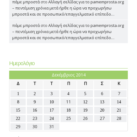
πάμε μπροστά
στο
Αλλαγή σελίδας για το pamemprosta.org
– πεντέμιση χρόνια μετά ήρθε η ώρα να προχωρήσω
μπροστά και σε προσωπικό/επαγγελματικό επίπεδο…
πάμε μπροστά
στο
Αλλαγή σελίδας για το pamemprosta.org
– πεντέμιση χρόνια μετά ήρθε η ώρα να προχωρήσω
μπροστά και σε προσωπικό/επαγγελματικό επίπεδο…
Ημερολόγιο
Δεκέμβριος 2014
Δ
Τ
Τ
Π
Π
Σ
Κ
6
7
1
2
3
4
5
11
8
9
10
12
13
14
15
16
17
18
19
20
21
23
25
26
27
28
22
24
29
30
31