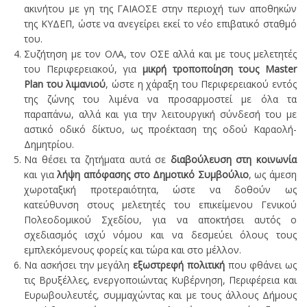
ακινήτου με γη της ΓΑΙAOΣΕ στην περιοχή των αποθηκών
της ΚΥΔΕΠ, ώστε να ανεγείρει εκεί το νέο επιβατικό σταθμό
του.
Συζήτηση με τον ΟΛΑ, τον ΟΣΕ αλλά και με τους μελετητές
του Περιφερειακού, για
μικρή τροποποίηση τους Master
Plan του λιμανιού
, ώστε η χάραξη του Περιφερειακού εντός
της ζώνης του λιμένα να προσαρμοστεί με όλα τα
παραπάνω, αλλά και για την λειτουργική σύνδεσή του με
αστικό οδικό δίκτυο, ως προέκταση της οδού Καραολή-
Δημητρίου.
Να θέσει τα ζητήματα αυτά σε
διαβούλευση στη κοινωνία
και για
λήψη απόφασης στο Δημοτικό Συμβούλιο
, ως άμεση
χωροταξική προτεραιότητα, ώστε να δοθούν ως
κατεύθυνση στους μελετητές του επικείμενου Γενικού
Πολεοδομικού Σχεδίου, για να αποκτήσει αυτός ο
σχεδιασμός ισχύ νόμου και να δεσμεύει όλους τους
εμπλεκόμενους φορείς και τώρα και στο μέλλον.
Να ασκήσει την μεγάλη
εξωστρεφή πολιτική
που φθάνει ως
τις Βρυξέλλες, ενεργοποιώντας Κυβέρνηση, Περιφέρεια και
Ευρωβουλευτές, συμμαχώντας και με τους άλλους Δήμους