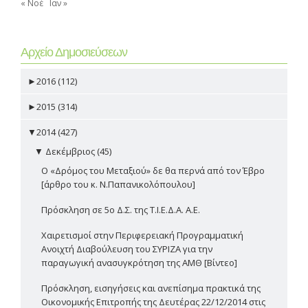
« Νοέ
Ιαν »
Αρχείο Δημοσιεύσεων
►
2016 (112)
►
2015 (314)
▼
2014 (427)
▼
Δεκέμβριος (45)
Ο «Δρόμος του Μεταξιού» δε θα περνά από τον Έβρο
[άρθρο του κ. Ν.Παπανικολόπουλου]
Πρόσκληση σε 5ο Δ.Σ. της Τ.Ι.Ε.Δ.Α. Α.Ε.
Χαιρετισμοί στην Περιφερειακή Προγραμματική
Ανοιχτή Διαβούλευση του ΣΥΡΙΖΑ για την
παραγωγική ανασυγκρότηση της ΑΜΘ [Βίντεο]
Πρόσκληση, εισηγήσεις και ανεπίσημα πρακτικά της
Οικονομικής Επιτροπής της Δευτέρας 22/12/2014 στις