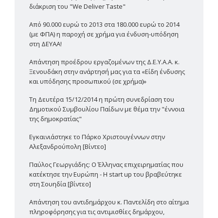
διάκριση του "We Deliver Taste"
Από 90.000 ευρώ το 2013 στα 180.000 ευρώ το 2014
(με ΦΠΑ) η παροχή σε χρήμα για ένδυση-υπόδηση
στη ΔΕΥΑΑ!
Απάντηση προέδρου εργαζομένων της Δ.Ε.Υ.Α.Α. κ.
Ξενουδάκη στην ανάρτησή μας για τα «Είδη ένδυσης
και υπόδησης προσωπικού (σε χρήμα)»
Τη Δευτέρα 15/12/2014 η πρώτη συνεδρίαση του
Δημοτικού Συμβουλίου Παίδων με θέμα την "έννοια
της δημοκρατίας"
Εγκαινιάστηκε το Πάρκο Χριστουγέννων στην
Αλεξανδρούπολη [Βίντεο]
Παύλος Γεωργιάδης: Ο Έλληνας επιχειρηματίας που
κατέκτησε την Ευρώπη - Η start up του βραβεύτηκε
στη Σουηδία [βίντεο]
Απάντηση του αντιδημάρχου κ. Παντελίδη στο αίτημα
πληροφόρησης για τις αντιμισθίες δημάρχου,