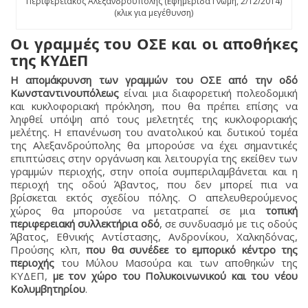
Περιφερειακός Αλεξανδρούπολης (Εφημερίδα Γνώμη, 2/12/2014)
(κλικ για μεγέθυνση)
Οι γραμμές του ΟΣΕ και οι αποθήκες
της ΚΥΔΕΠ
Η απομάκρυνση των γραμμών του ΟΣΕ από την οδό
Κωνσταντινουπόλεως
είναι μια διαφορετική πολεοδομική
και κυκλοφοριακή πρόκληση, που θα πρέπει επίσης να
ληφθεί υπόψη από τους μελετητές της κυκλοφοριακής
μελέτης. Η επανένωση του ανατολικού και δυτικού τομέα
της Αλεξανδρούπολης θα μπορούσε να έχει σημαντικές
επιπτώσεις στην οργάνωση και λειτουργία της εκείθεν των
γραμμών περιοχής, στην οποία συμπεριλαμβάνεται και η
περιοχή της οδού Άβαντος, που δεν μπορεί πια να
βρίσκεται εκτός σχεδίου πόλης. Ο απελευθερούμενος
χώρος θα μπορούσε να μετατραπεί σε μια
τοπική
περιφερειακή συλλεκτήρια οδό
, σε συνδυασμό με τις οδούς
Άβατος, Εθνικής Αντίστασης, Ανδρονίκου, Χαλκηδόνας,
Προύσης κλπ,
που θα συνέδεε το εμπορικό κέντρο της
περιοχής
του Μύλου Μασούρα και των αποθηκών της
ΚΥΔΕΠ,
με τον χώρο του Πολυκοινωνικού και του νέου
Κολυμβητηρίου
.