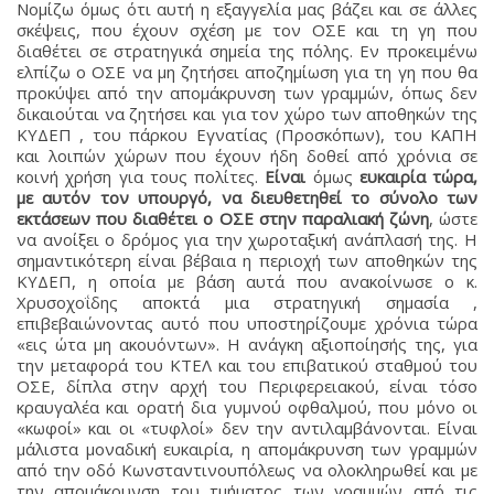
Νομίζω όμως ότι αυτή η εξαγγελία μας βάζει και σε άλλες
σκέψεις, που έχουν σχέση με τον ΟΣΕ και τη γη που
διαθέτει σε στρατηγικά σημεία της πόλης. Εν προκειμένω
ελπίζω ο ΟΣΕ να μη ζητήσει αποζημίωση για τη γη που θα
προκύψει από την απομάκρυνση των γραμμών, όπως δεν
δικαιούται να ζητήσει και για τον χώρο των αποθηκών της
ΚΥΔΕΠ , του πάρκου Εγνατίας (Προσκόπων), του ΚΑΠΗ
και λοιπών χώρων που έχουν ήδη δοθεί από χρόνια σε
κοινή χρήση για τους πολίτες.
Είναι
όμως
ευκαιρία τώρα,
με αυτόν τον υπουργό, να διευθετηθεί το σύνολο των
εκτάσεων που διαθέτει ο ΟΣΕ στην παραλιακή ζώνη
, ώστε
να ανοίξει ο δρόμος για την χωροταξική ανάπλασή της. Η
σημαντικότερη είναι βέβαια η περιοχή των αποθηκών της
ΚΥΔΕΠ, η οποία με βάση αυτά που ανακοίνωσε ο κ.
Χρυσοχοΐδης αποκτά μια στρατηγική σημασία ,
επιβεβαιώνοντας αυτό που υποστηρίζουμε χρόνια τώρα
«εις ώτα μη ακουόντων». Η ανάγκη αξιοποίησής της, για
την μεταφορά του ΚΤΕΛ και του επιβατικού σταθμού του
ΟΣΕ, δίπλα στην αρχή του Περιφερειακού, είναι τόσο
κραυγαλέα και ορατή δια γυμνού οφθαλμού, που μόνο οι
«κωφοί» και οι «τυφλοί» δεν την αντιλαμβάνονται. Είναι
μάλιστα μοναδική ευκαιρία, η απομάκρυνση των γραμμών
από την οδό Κωνσταντινουπόλεως να ολοκληρωθεί και με
την απομάκρυνση του τμήματος των γραμμών από τις