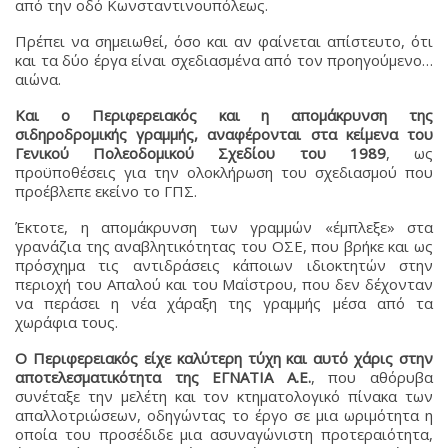
από την οδό Κωνσταντινουπόλεως.
Πρέπει να σημειωθεί, όσο και αν φαίνεται απίστευτο, ότι
και τα δύο έργα είναι σχεδιασμένα από τον προηγούμενο…
αιώνα.
Και ο Περιφερειακός και η απομάκρυνση της
σιδηροδρομικής γραμμής, αναφέρονται στα κείμενα του
Γενικού Πολεοδομικού Σχεδίου του 1989
, ως
προϋποθέσεις για την ολοκλήρωση του σχεδιασμού που
προέβλεπε εκείνο το ΓΠΣ.
Έκτοτε, η απομάκρυνση των γραμμών «έμπλεξε» στα
γρανάζια της αναβλητικότητας του ΟΣΕ, που βρήκε και ως
πρόσχημα τις αντιδράσεις κάποιων ιδιοκτητών στην
περιοχή του Απαλού και του Μαΐστρου, που δεν δέχονταν
να περάσει η νέα χάραξη της γραμμής μέσα από τα
χωράφια τους.
Ο Περιφερειακός είχε καλύτερη τύχη και αυτό χάρις στην
αποτελεσματικότητα της ΕΓΝΑΤΙΑ Α.Ε.
, που αθόρυβα
συνέταξε την μελέτη και τον κτηματολογικό πίνακα των
απαλλοτριώσεων, οδηγώντας το έργο σε μια ωριμότητα η
οποία του προσέδιδε μια ασυναγώνιστη προτεραιότητα,