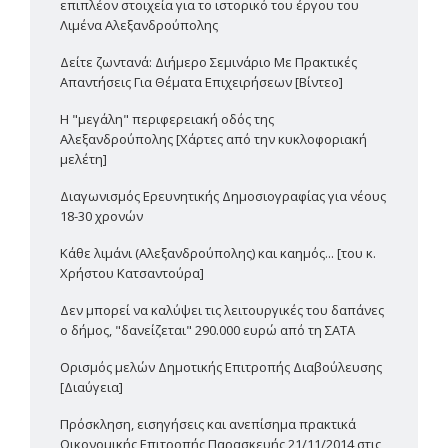
επιπλέον στοιχεία για το ιστορικό του έργου του
Λιμένα Αλεξανδρούπολης
Δείτε ζωντανά: Διήμερο Σεμινάριο Με Πρακτικές
Απαντήσεις Για Θέματα Επιχειρήσεων [Βίντεο]
Η "μεγάλη" περιφερειακή οδός της
Αλεξανδρούπολης [Χάρτες από την κυκλοφοριακή
μελέτη]
Διαγωνισμός Ερευνητικής Δημοσιογραφίας για νέους
18-30 χρονών
Κάθε λιμάνι (Αλεξανδρούπολης) και καημός... [του κ.
Χρήστου Κατσαντούρα]
Δεν μπορεί να καλύψει τις λειτουργικές του δαπάνες
ο δήμος, "δανείζεται" 290.000 ευρώ από τη ΣΑΤΑ
Ορισμός μελών Δημοτικής Επιτροπής Διαβούλευσης
[Διαύγεια]
Πρόσκληση, εισηγήσεις και ανεπίσημα πρακτικά
Οικονομικής Επιτροπής Παρασκευής 21/11/2014 στις