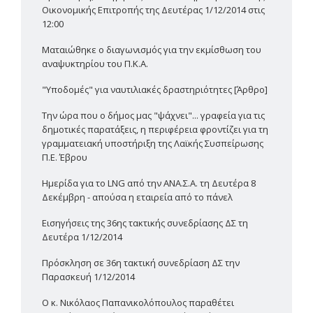
Οικονομικής Επιτροπής της Δευτέρας 1/12/2014 στις
12:00
Ματαιώθηκε ο διαγωνισμός για την εκμίσθωση του
αναψυκτηρίου του Π.Κ.Α.
"Υποδομές" για ναυτιλιακές δραστηριότητες [Άρθρο]
Την ώρα που ο δήμος μας "ψάχνει"... γραφεία για τις
δημοτικές παρατάξεις, η περιφέρεια φροντίζει για τη
γραμματειακή υποστήριξη της Λαϊκής Συσπείρωσης
Π.Ε. Έβρου
Ημερίδα για το LNG από την ΑΝΑ.Σ.Α. τη Δευτέρα 8
Δεκέμβρη - απούσα η εταιρεία από το πάνελ
Εισηγήσεις της 36ης τακτικής συνεδρίασης ΔΣ τη
Δευτέρα 1/12/2014
Πρόσκληση σε 36η τακτική συνεδρίαση ΔΣ την
Παρασκευή 1/12/2014
Ο κ. Νικόλαος Παπανικολόπουλος παραθέτει