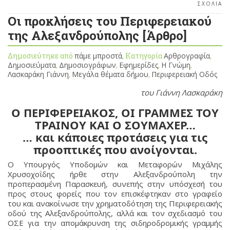
ΣΧΟΛΙΑ
Οι προκλήσεις του Περιφερειακού
της Αλεξανδρούπολης [Άρθρο]
Δημοσιεύτηκε από
πάμε μπροστά
, Κατηγορία
Αρθρογραφία
,
Δημοσιεύματα
,
Δημοσιογράφων
,
Εφημερίδες
,
Η Γνώμη
,
Λασκαράκη Γιάννη
,
Μεγάλα θέματα δήμου
,
Περιφερειακή Οδός
του Γιάννη Λασκαράκη
Ο ΠΕΡΙΦΕΡΕΙΑΚΟΣ, ΟΙ ΓΡΑΜΜΕΣ ΤΟΥ
ΤΡΑΙΝΟΥ ΚΑΙ Ο ΣΟΥΜΑΧΕΡ…
… και κάποιες προτάσεις για τις
προοπτικές που ανοίγονται.
Ο Υπουργός Υποδομών και Μεταφορών Μιχάλης
Χρυσοχοΐδης ήρθε στην Αλεξανδρούπολη την
προπερασμένη Παρασκευή, συνεπής στην υπόσχεσή του
προς στους φορείς που τον επισκέφτηκαν στο γραφείο
του και ανακοίνωσε την χρηματοδότηση της Περιφερειακής
οδού της Αλεξανδρούπολης, αλλά και τον σχεδιασμό του
ΟΣΕ για την απομάκρυνση της σιδηροδρομικής γραμμής