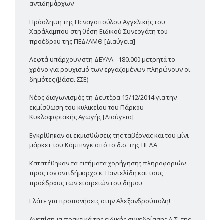
αντιδημάρχων
Πρόσληψη της Παναγοπούλου Αγγελικής του
Χαράλαμπου στη θέση Ειδικού Συνεργάτη του
προέδρου της ΠΕΔ/ΑΜΘ [Διαύγεια]
Λεφτά υπάρχουν στη ΔΕΥΑΑ - 180.000 μετρητά το
χρόνο για ρουχισμό των εργαζομένων πληρώνουν οι
δημότες (βάσει ΣΣΕ)
Νέος διαγωνισμός τη Δευτέρα 15/12/2014 για την
εκμίσθωση του κυλικείου του Πάρκου
Κυκλοφοριακής Αγωγής [Διαύγεια]
Εγκρίθηκαν οι εκμισθώσεις της ταβέρνας και του μίνι
μάρκετ του Κάμπινγκ από το δ.σ. της ΤΙΕΔΑ
Κατατέθηκαν τα αιτήματα χορήγησης πληροφοριών
προς τον αντιδήμαρχο κ. Παντελίδη και τους
προέδρους των εταιρειών του δήμου
Ελάτε για προπονήσεις στην Αλεξανδρούπολη!
Ανεπίσημα πρακτικά της ειδικής συνεδρίασης Δ.Σ. της