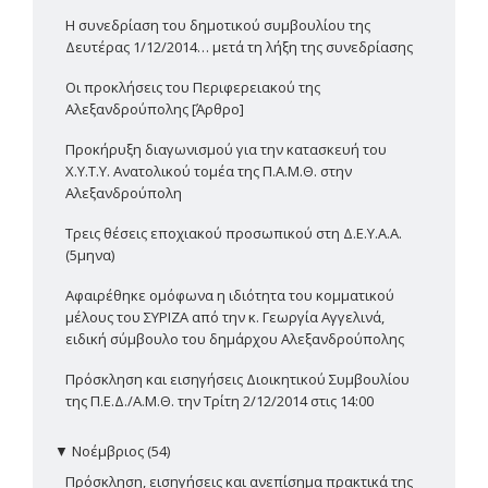
Η συνεδρίαση του δημοτικού συμβουλίου της
Δευτέρας 1/12/2014… μετά τη λήξη της συνεδρίασης
Οι προκλήσεις του Περιφερειακού της
Αλεξανδρούπολης [Άρθρο]
Προκήρυξη διαγωνισμού για την κατασκευή του
Χ.Υ.Τ.Υ. Ανατολικού τομέα της Π.Α.Μ.Θ. στην
Αλεξανδρούπολη
Τρεις θέσεις εποχιακού προσωπικού στη Δ.Ε.Υ.Α.Α.
(5μηνα)
Αφαιρέθηκε ομόφωνα η ιδιότητα του κομματικού
μέλους του ΣΥΡΙΖΑ από την κ. Γεωργία Αγγελινά,
ειδική σύμβουλο του δημάρχου Αλεξανδρούπολης
Πρόσκληση και εισηγήσεις Διοικητικού Συμβουλίου
της Π.Ε.Δ./Α.Μ.Θ. την Τρίτη 2/12/2014 στις 14:00
▼
Νοέμβριος (54)
Πρόσκληση, εισηγήσεις και ανεπίσημα πρακτικά της