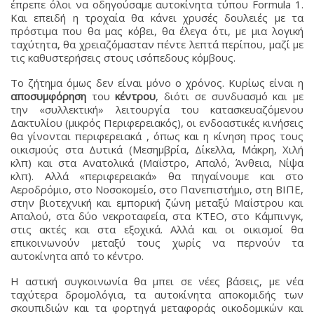
έπρεπε όλοι να οδηγούσαμε αυτοκίνητα τύπου Formula 1.
Και επειδή η τροχαία θα κάνει χρυσές δουλειές με τα
πρόστιμα που θα μας κόβει, θα έλεγα ότι, με μια λογική
ταχύτητα, θα χρειαζόμασταν πέντε λεπτά περίπου, μαζί με
τις καθυστερήσεις στους ισόπεδους κόμβους.
Το ζήτημα όμως δεν είναι μόνο ο χρόνος. Κυρίως είναι η
αποσυμφόρηση
του
κέντρου
, διότι σε συνδυασμό και με
την «συλλεκτική» λειτουργία του κατασκευαζόμενου
Δακτυλίου (μικρός Περιφερειακός), οι ενδοαστικές κινήσεις
θα γίνονται περιφερειακά , όπως και η κίνηση προς τους
οικισμούς στα Δυτικά (Μεσημβρία, Δίκελλα, Μάκρη, Χιλή
κλπ) και στα Ανατολικά (Μαΐστρο, Απαλό, Άνθεια, Νίψα
κλπ). Αλλά «περιφερειακά» θα πηγαίνουμε και στο
Αεροδρόμιο, στο Νοσοκομείο, στο Πανεπιστήμιο, στη ΒΙΠΕ,
στην βιοτεχνική και εμπορική ζώνη μεταξύ Μαΐστρου και
Απαλού, στα δύο νεκροταφεία, στα ΚΤΕΟ, στο Κάμπινγκ,
στις ακτές και στα εξοχικά. Αλλά και οι οικισμοί θα
επικοινωνούν μεταξύ τους χωρίς να περνούν τα
αυτοκίνητα από το κέντρο.
Η αστική συγκοινωνία θα μπει σε νέες βάσεις, με νέα
ταχύτερα δρομολόγια, τα αυτοκίνητα αποκομιδής των
σκουπιδιών και τα φορτηγά μεταφοράς οικοδομικών και