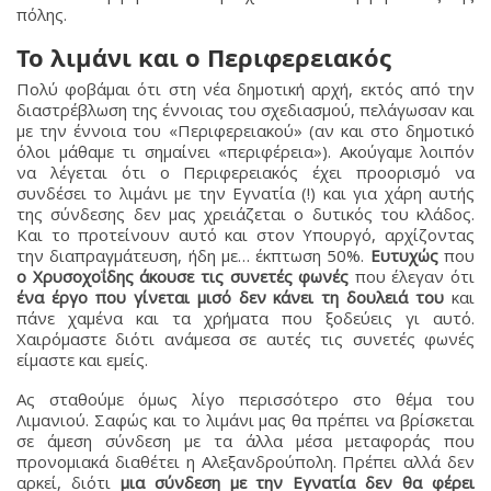
πόλης.
Το λιμάνι και ο Περιφερειακός
Πολύ φοβάμαι ότι στη νέα δημοτική αρχή, εκτός από την
διαστρέβλωση της έννοιας του σχεδιασμού, πελάγωσαν και
με την έννοια του «Περιφερειακού» (αν και στο δημοτικό
όλοι μάθαμε τι σημαίνει «περιφέρεια»). Ακούγαμε λοιπόν
να λέγεται ότι ο Περιφερειακός έχει προορισμό να
συνδέσει το λιμάνι με την Εγνατία (!) και για χάρη αυτής
της σύνδεσης δεν μας χρειάζεται ο δυτικός του κλάδος.
Και το προτείνουν αυτό και στον Υπουργό, αρχίζοντας
την διαπραγμάτευση, ήδη με… έκπτωση 50%.
Ευτυχώς
που
ο Χρυσοχοΐδης άκουσε τις συνετές φωνές
που έλεγαν ότι
ένα έργο που γίνεται μισό δεν κάνει τη δουλειά του
και
πάνε χαμένα και τα χρήματα που ξοδεύεις γι αυτό.
Χαιρόμαστε διότι ανάμεσα σε αυτές τις συνετές φωνές
είμαστε και εμείς.
Ας σταθούμε όμως λίγο περισσότερο στο θέμα του
Λιμανιού. Σαφώς και το λιμάνι μας θα πρέπει να βρίσκεται
σε άμεση σύνδεση με τα άλλα μέσα μεταφοράς που
προνομιακά διαθέτει η Αλεξανδρούπολη. Πρέπει αλλά δεν
αρκεί, διότι
μια σύνδεση με την Εγνατία δεν θα φέρει