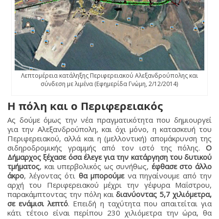
Λεπτομέρεια κατάληξης Περιφερειακού Αλεξανδρούπολης και
σύνδεση με λιμένα (Εφημερίδα Γνώμη, 2/12/2014)
Η πόλη και ο Περιφερειακός
Ας δούμε όμως την νέα πραγματικότητα που δημιουργεί
για την Αλεξανδρούπολη, και όχι μόνο, η κατασκευή του
Περιφερειακού, αλλά και η (μελλοντική) απομάκρυνση της
σιδηροδρομικής γραμμής από τον ιστό της πόλης.
Ο
Δήμαρχος ξέχασε όσα έλεγε για την κατάργηση του δυτικού
τμήματος
, και υπερβολικός ως συνήθως,
έφθασε στο άλλο
άκρο
, λέγοντας ότι
θα μπορούμε
να πηγαίνουμε από την
αρχή του Περιφερειακού μέχρι την γέφυρα Μαΐστρου,
παρακάμπτοντας την πόλη και
διανύοντας 5,7 χιλιόμετρα,
σε ενάμισι λεπτό
. Επειδή η ταχύτητα που απαιτείται για
κάτι τέτοιο είναι περίπου 230 χιλιόμετρα την ώρα, θα