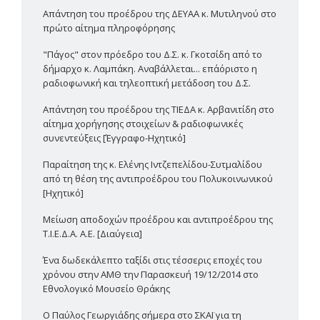
Απάντηση του προέδρου της ΔΕΥΑΑ κ. Μυτιληνού στο
πρώτο αίτημα πληροφόρησης
"Πάγος" στον πρόεδρο του Δ.Σ. κ. Γκοτσίδη από το
δήμαρχο κ. Λαμπάκη. Αναβάλλεται... επ΄αόριστο η
ραδιοφωνική και τηλεοπτική μετάδοση του Δ.Σ.
Απάντηση του προέδρου της ΤΙΕΔΑ κ. Αρβανιτίδη στο
αίτημα χορήγησης στοιχείων & ραδιοφωνικές
συνεντεύξεις [Έγγραφο-Ηχητικό]
Παραίτηση της κ. Ελένης Ιντζεπελίδου-Συτμαλίδου
από τη θέση της αντιπροέδρου του Πολυκοινωνικού
[Ηχητικό]
Μείωση αποδοχών προέδρου και αντιπροέδρου της
Τ.Ι.Ε.Δ.Α. Α.Ε. [Διαύγεια]
Ένα δωδεκάλεπτο ταξίδι στις τέσσερις εποχές του
χρόνου στην ΑΜΘ την Παρασκευή 19/12/2014 στο
Εθνολογικό Μουσείο Θράκης
Ο Παύλος Γεωργιάδης σήμερα στο ΣΚΑΪ για τη