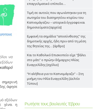
επαγγελματικό επίπεδο…
Τιμή σε αυτούς που αγωνίστηκαν για τη
σωτηρία του διατηρητέου κτιρίου του
Καπνομάγαζου – ιστορικά έγγραφα και
δημοσιεύματα [αρχεία]
Εμφανή τα σημάδια “αποσύνθεσης” της
δημοτικής αρχής, ήδη πριν από τη μέση
της θητείας της… [άρθρο]
Και το Καθολικό Επισκοπείο είχε “βάλει
όλοι να
στο μάτι” ο πρώην δήμαρχος Ηλίας
εξόδων
Ευαγγελίδης [σχόλιο]
 καθαρό
“Η αλήθεια για το Καπνομάγαζο” – Στη
μνήμη του Ηλία Ευαγγελίδη [Δελτίο
 σημερινή
Τύπου]
ίδης άφησε
σμό εξόδων
Ρωτήστε τους βουλευτές Έβρου
ε γίνει η