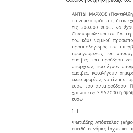
ακόλουθη συζήτηση μεταξύ του δ
ΑΝΤΙΔΗΜΑΡΧΟΣ (Παντελίδης
τα νομικά πρόσωπα, όταν έχ
τις 300.000 ευρώ, να έχο
Οικονομικών και του Εσωτερ
του κάθε νομικού προσώπο
προϋπολογισμός του υπερβ
προηγουμένως του υπουργε
αμοιβές του προέδρου και
υπάρχουν, που έχουν αποφ
αμοιβές, καταλήγουν σήμερ
εκατομμυρίων, να είναι οι 
ευρώ του αντιπροέδρου.
Π
χρονιά είχε 3.952.000
η αμο
ευρώ
.
[…]
Φωτιάδης Απόστολος (Δήμο
επειδή ο νόμος ίσχυε και 