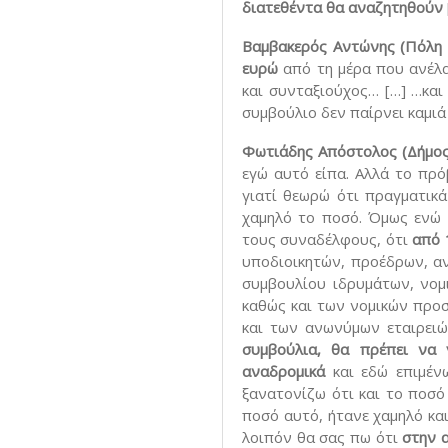
διατεθέντα θα αναζητηθούν
Βαμβακερός Αντώνης (Πόλη 
ευρώ
από τη μέρα που ανέλα
και συνταξιούχος… […] …και
συμβούλιο δεν παίρνει καμι
Φωτιάδης Απόστολος (Δήμος
εγώ αυτό είπα. Αλλά το πρό
γιατί θεωρώ ότι πραγματικά
χαμηλό το ποσό. Όμως ενώ 
τους συναδέλφους, ότι
από 
υποδιοικητών, προέδρων, α
συμβουλίου ιδρυμάτων, νομ
καθώς και των νομικών προ
και των ανωνύμων εταιρει
συμβούλια, θα πρέπει να 
αναδρομικά
και εδώ επιμένω
ξανατονίζω ότι και το ποσό
ποσό αυτό, ήτανε χαμηλό και 
λοιπόν θα σας πω ότι
στην 