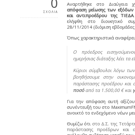
0
Αναρτήθηκε στο Διαύγεια 
απόφαση μείωσης των εξόδων
ΣΧΟΛΙΑ
και αντιπροέδρου της ΤΙΕΔΑ
ελήφθη στο διοικητικό συ
28/11/2014 (διόμιση εβδομάδες
Όπως χαρακτηριστικά αναφέρει
Ο πρόεδρος εισηγούμεν
ημερήσιας διάταξης λέει τα ε
Κύριοι σύμβουλοι λόγω των
βοηθήσουμε στην οικονομ
παράστασης προέδρου και α
ποσό
από τα 1.500,00 € και
γ
Για την απόφαση αυτή αξίζου
συνέντευξή του στο MaximumFM
ανοικτό το ενδεχόμενο νέων μ
Θυμίζω ότι
στο Δ.Σ. της Τετάρ
παράστασης προέδρων και 