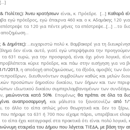
[…]
& Πολίτες):
Άνευ κρατήσεων
είναι, κ. Πρόεδρε. […]
Καθαρά εί
βα εγώ πρόεδρος, εγώ έπαιρνα 460 και ο κ. Αδαμάκης 120 για
 επέστρεψε τα 120 για πέντε μήνες τα επέστρεψε…[…] …το διο
ά αποζημίωση…
 & Δημότες):
…ευχαριστώ πολύ κ. Βαμβακερέ για τη διευκρίνησ
βλημα δεν είναι αυτό, γιατί εγώ υπερψήφισα την προηγούμε
 τα 631 ευρώ, για την προσφορά, είναι όχι μόνο λογικό, είν
προβλέπεται κύριε πρόεδρε, και πάω στην εισήγηση για να 
1/1/2013
, η αποδοχή αποζημιώσεως, τα έξοδα, αμοιβές των διο
ντιπροέδρων, διευθυνόντων συμβούλων καθώς και μελών διοι
ικών προσώπων δημοσίου δικαίου, των δήμων και των περιφ
σώπων ιδιωτικού δικαίου συμπεριλαμβανομένων των συνδέσμ
ών,
μειώνονται κατά 50%
. Επομένως
θα πρέπει σε όλα τα διο
γίνει αναπροσαρμογή
, και μάλιστα το ξανατονίζω
από 1/
, το άλλο το είπα απλώς μόνο θεωρητικά και δεν το ξέρω,
 που πήραμε τα 631 ή 700 που είχαμε πάρει, υπερέβαινε ελα
το είπα έχει καταγραφεί στα πρακτικά ότι είναι πολύ λογικό, κ
ανώνυμη εταιρεία του Δήμου που λέγεται ΤΙΕΔΑ, με βάση την 