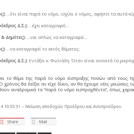
ς):
…ότι είναι παρά το νόμο, ισχύει ο νόμος, αφήστε τα αυτά κ
όεδρος Δ.Σ.):
…έχει καταγραφεί…
& Δημότες):
…ναι απλώς να καταγραφεί…
ς):
…να καταγραφεί το εκτός θέματος;
όεδρος Δ.Σ.):
Εντάξει κ. Φωτιάδη. Όταν είναι ανοικτά τα μικρό
έσει το θέμα της παρά το νόμο είσπραξης ποσών από τους π
Ο χρόνος θα δείξει αν είχε δίκιο, αν θα έχουμε νέες μειώσεις 
θούν αναδρομικά τα “παρά το νόμο εισπραχθέντα”, όπως χαρα
4 10:55:31 – Μείωση αποδοχών Προέδρου και Αντιπροέδρου
Share
Mail