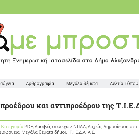
ιαύγεια
Αρθρογραφία
Μεγάλα θέματα
Δελτία Τύπου
ροέδρου και αντιπροέδρου της Τ.Ι.Ε.
, Κατηγορία
PDF
,
Αμοιβές στελεχών ΝΠΔΔ
,
Αρχεία
,
Δημοσίευση στο 
Διαφάνεια
,
Μεγάλα θέματα δήμου
,
Τ.Ι.Ε.Δ.Α. Α.Ε.