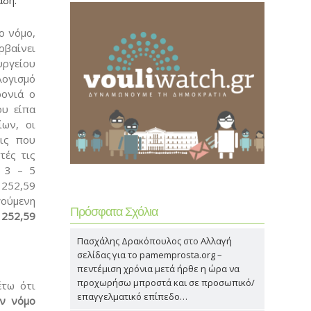
άδη:
ο νόμο,
ρβαίνει
υργείου
λογισμό
ρονιά ο
ου είπα
ίων, οι
εις που
τές τις
ν 3 – 5
 252,59
ούμενη
Πρόσφατα Σχόλια
 252,59
Πασχάλης Δρακόπουλος
στο
Αλλαγή
σελίδας για το pamemprosta.org –
πεντέμιση χρόνια μετά ήρθε η ώρα να
προχωρήσω μπροστά και σε προσωπικό/
έτω ότι
επαγγελματικό επίπεδο…
ον νόμο