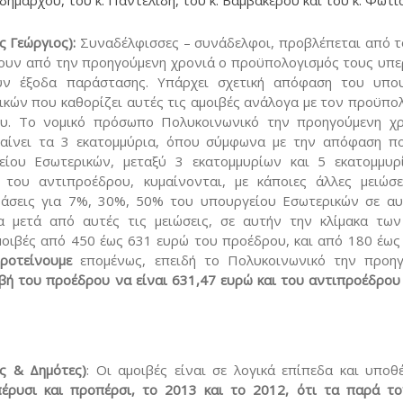
ημάρχου, του κ. Παντελίδη, του κ. Βαμβακερού και του κ. Φωτι
 Γεώργιος):
Συναδέλφισσες – συνάδελφοι, προβλέπεται από τ
ουν από την προηγούμενη χρονιά ο προϋπολογισμός τους υπε
υν έξοδα παράστασης. Υπάρχει σχετική απόφαση του υπο
ικών που καθορίζει αυτές τις αμοιβές ανάλογα με τον προϋπο
υ. Το νομικό πρόσωπο Πολυκοινωνικό την προηγούμενη χ
αίνει τα 3 εκατομμύρια, όπου σύμφωνα με την απόφαση π
ίου Εσωτερικών, μεταξύ 3 εκατομμυρίων και 5 εκατομμυρ
 του αντιπροέδρου, κυμαίνονται, με κάποιες άλλες μειώσ
άσεις για 7%, 30%, 50% του υπουργείου Εσωτερικών σε αυ
α μετά από αυτές τις μειώσεις, σε αυτήν την κλίμακα τω
αμοιβές από 450 έως 631 ευρώ του προέδρου, και από 180 έως
ροτείνουμε
επομένως, επειδή το Πολυκοινωνικό την προηγ
ιβή του προέδρου να είναι 631,47 ευρώ και του αντιπροέδρου
ς & Δημότες)
: Οι αμοιβές είναι σε λογικά επίπεδα και υποθ
πέρυσι και προπέρσι, το 2013 και το 2012, ότι τα παρά τ