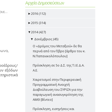
Αρχείο Δημοσιεύσεων
ύριε…
►
2016 (112)
►
2015 (314)
▼
2014 (427)
▼
Δεκέμβριος (45)
Ο «Δρόμος του Μεταξιού» δε θα
φωνα,
περνά από τον Έβρο [άρθρο του κ.
Ν.Παπανικολόπουλου]
ροέδρους/
Πρόσκληση σε 5ο Δ.Σ. της Τ.Ι.Ε.Δ.Α.
των εξόδων
Α.Ε.
κτηριστικά
Χαιρετισμοί στην Περιφερειακή
Προγραμματική Ανοιχτή
Διαβούλευση του ΣΥΡΙΖΑ για την
παραγωγική ανασυγκρότηση της
ΑΜΘ [Βίντεο]
Πρόσκληση, εισηγήσεις και