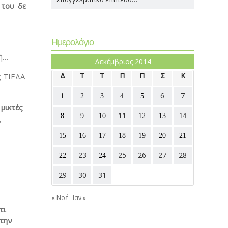
 του δε
Ημερολόγιο
βή…
Δεκέμβριος 2014
Δ
Τ
Τ
Π
Π
Σ
Κ
ς ΤΙΕΔΑ
6
7
1
2
3
4
5
 μικτές
11
8
9
10
12
13
14
,
15
16
17
18
19
20
21
23
25
26
27
28
22
24
29
30
31
« Νοέ
Ιαν »
τι
 την