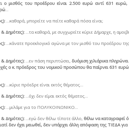
τι ο μισθός του προέδρου είναι 2.500 ευρώ αντί 631 ευρώ,
υρώ
…
ς):
…καθαρά, μπορείτε να πείτε καθαρά πόσα είναι;
& Δημότες):
…τα καθαρά, με συγχωρείτε κύριε Δήμαρχε, η αμοι
ς):
…κάνατε προεκλογικό αγώνα με τον μισθό του προέδρου τη
& Δημότες):
…εν πάση περιπτώσει,
δυόμιση χιλιάρικα πληρώνει
οχές ο κ. πρόεδρος του νομικού προσώπου θα παίρνει 631 ευρώ
ς):
…κύριε πρόεδρε είναι εκτός θέματος…
& Δημότες):
…όχι δεν είμαι εκτός θέματος…
ς):
…μιλάμε για το ΠΟΛΥΚΟΙΝΩΝΙΚΟ…
& Δημότες):
…εγώ δεν θέλω τίποτε άλλο,
θέλω να καταγραφεί ό
ιατί δεν έχει μειωθεί, δεν υπάρχει άλλη απόφαση της ΤΙΕΔΑ για