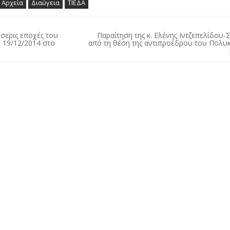
Αρχεία
Διαύγεια
ΤΙΕΔΑ
σσερις εποχές του
Παραίτηση της κ. Ελένης Ιντζεπελίδου
 19/12/2014 στο
από τη θέση της αντιπροέδρου του Πολυ