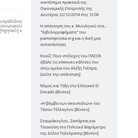
ανεπίσημα πρακτικά της
Οικονομικής Επιτροπής της
Δευτέρας 22/12/2014 στις 12:00
-Συτμαλίδου
κοινωνικού
Η απάντηση του κ. Μυτιληνού στα...
[Ηχητικό]
»
"λιβελογραφήματα" του
pamemprosta.org και η δική μας
ανταπάντηση
Κουίζ: Ποιο στέλεχος του ΠΑΣΟΚ
έβαλε τις κόκκινες κάλτσες του
στην ομιλία του Αλέξη Τσίπρα;
[Δείτε την απάντηση]
Νόμος και Τάξη στο Ελληνικό El
Dorado [Βίντεο]
«Η βόμβα των σκουπιδιών» του
Τάσου Τέλλογλου [Βίντεο]
Σταυράκογλου, Ζαπάρτας και
Τσιαούση στο Πολιτικό Βαρόμετρο
της Δέλτα Τηλεόρασης [Βίντεο]