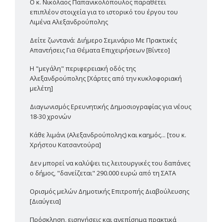
Ο κ. Νικόλαος Παπανικολόπουλος παραθέτει
επιπλέον στοιχεία για το ιστορικό του έργου του
Λιμένα Αλεξανδρούπολης
Δείτε ζωντανά: Διήμερο Σεμινάριο Με Πρακτικές
Απαντήσεις Για Θέματα Επιχειρήσεων [Βίντεο]
Η "μεγάλη" περιφερειακή οδός της
Αλεξανδρούπολης [Χάρτες από την κυκλοφοριακή
μελέτη]
Διαγωνισμός Ερευνητικής Δημοσιογραφίας για νέους
18-30 χρονών
Κάθε λιμάνι (Αλεξανδρούπολης) και καημός... [του κ.
Χρήστου Κατσαντούρα]
Δεν μπορεί να καλύψει τις λειτουργικές του δαπάνες
ο δήμος, "δανείζεται" 290.000 ευρώ από τη ΣΑΤΑ
Ορισμός μελών Δημοτικής Επιτροπής Διαβούλευσης
[Διαύγεια]
Πρόσκληση, εισηγήσεις και ανεπίσημα πρακτικά