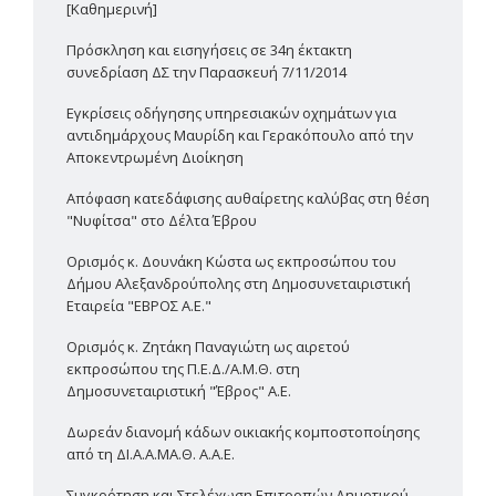
[Καθημερινή]
Πρόσκληση και εισηγήσεις σε 34η έκτακτη
συνεδρίαση ΔΣ την Παρασκευή 7/11/2014
Εγκρίσεις οδήγησης υπηρεσιακών οχημάτων για
αντιδημάρχους Μαυρίδη και Γερακόπουλο από την
Αποκεντρωμένη Διοίκηση
Απόφαση κατεδάφισης αυθαίρετης καλύβας στη θέση
"Νυφίτσα" στο Δέλτα Έβρου
Ορισμός κ. Δουνάκη Κώστα ως εκπροσώπου του
Δήμου Αλεξανδρούπολης στη Δημοσυνεταιριστική
Εταιρεία "ΕΒΡΟΣ Α.Ε."
Ορισμός κ. Ζητάκη Παναγιώτη ως αιρετού
εκπροσώπου της Π.Ε.Δ./Α.Μ.Θ. στη
Δημοσυνεταιριστική "Έβρος" Α.Ε.
Δωρεάν διανομή κάδων οικιακής κομποστοποίησης
από τη ΔΙ.Α.Α.ΜΑ.Θ. Α.Α.Ε.
Συγκρότηση και Στελέχωση Επιτροπών Δημοτικού