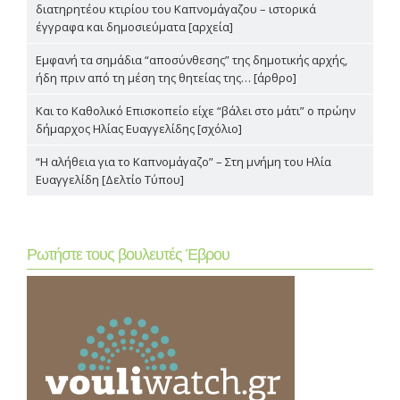
διατηρητέου κτιρίου του Καπνομάγαζου – ιστορικά
έγγραφα και δημοσιεύματα [αρχεία]
Εμφανή τα σημάδια “αποσύνθεσης” της δημοτικής αρχής,
ήδη πριν από τη μέση της θητείας της… [άρθρο]
Και το Καθολικό Επισκοπείο είχε “βάλει στο μάτι” ο πρώην
δήμαρχος Ηλίας Ευαγγελίδης [σχόλιο]
“Η αλήθεια για το Καπνομάγαζο” – Στη μνήμη του Ηλία
Ευαγγελίδη [Δελτίο Τύπου]
Ρωτήστε τους βουλευτές Έβρου