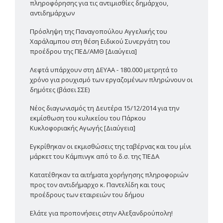
πληροφόρησης για τις αντιμισθίες δημάρχου,
αντιδημάρχων
Πρόσληψη της Παναγοπούλου Αγγελικής του
Χαράλαμπου στη θέση Ειδικού Συνεργάτη του
προέδρου της ΠΕΔ/ΑΜΘ [Διαύγεια]
Λεφτά υπάρχουν στη ΔΕΥΑΑ - 180.000 μετρητά το
χρόνο για ρουχισμό των εργαζομένων πληρώνουν οι
δημότες (βάσει ΣΣΕ)
Νέος διαγωνισμός τη Δευτέρα 15/12/2014 για την
εκμίσθωση του κυλικείου του Πάρκου
Κυκλοφοριακής Αγωγής [Διαύγεια]
Εγκρίθηκαν οι εκμισθώσεις της ταβέρνας και του μίνι
μάρκετ του Κάμπινγκ από το δ.σ. της ΤΙΕΔΑ
Κατατέθηκαν τα αιτήματα χορήγησης πληροφοριών
προς τον αντιδήμαρχο κ. Παντελίδη και τους
προέδρους των εταιρειών του δήμου
Ελάτε για προπονήσεις στην Αλεξανδρούπολη!