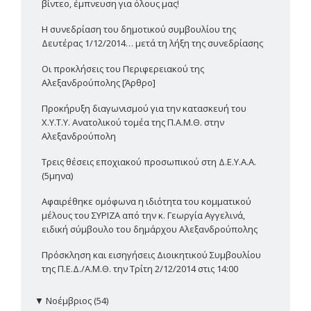
βίντεο, έμπνευση για όλους μας!
Η συνεδρίαση του δημοτικού συμβουλίου της
Δευτέρας 1/12/2014… μετά τη λήξη της συνεδρίασης
Οι προκλήσεις του Περιφερειακού της
Αλεξανδρούπολης [Άρθρο]
Προκήρυξη διαγωνισμού για την κατασκευή του
Χ.Υ.Τ.Υ. Ανατολικού τομέα της Π.Α.Μ.Θ. στην
Αλεξανδρούπολη
Τρεις θέσεις εποχιακού προσωπικού στη Δ.Ε.Υ.Α.Α.
(5μηνα)
Αφαιρέθηκε ομόφωνα η ιδιότητα του κομματικού
μέλους του ΣΥΡΙΖΑ από την κ. Γεωργία Αγγελινά,
ειδική σύμβουλο του δημάρχου Αλεξανδρούπολης
Πρόσκληση και εισηγήσεις Διοικητικού Συμβουλίου
της Π.Ε.Δ./Α.Μ.Θ. την Τρίτη 2/12/2014 στις 14:00
▼
Νοέμβριος (54)