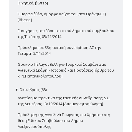
[Ηχητικό, βίντεο]
Όμορφα ξύλα, όμορφα καίγονται (στο ΘράκηΝΕΤ)
[Βίντεο]
Εισηγήσεις του 33ου τακτικού δημοτικού συμβουλίου
της Τετάρτης 05/11/2014
Πρόσκληση σε 33η τακτική συνεδρίαση ΔΣ την
Τετάρτη 5/11/2014
Θρακικό Πέλαγος (Ελληνο-Τουρκικά Συμβάντα με
Αλιευτικά Σκάφη) - Ιστορικό και Προτάσεις [άρθρο του
κ. Ν.Παπανικολόπουλου]
▼
Οκτώβριος (68)
Ανεπίσημα πρακτικά της τακτικής συνεδρίασης Δ.Σ.
της Δευτέρας 13/10/2014 [Απομαγνητοφώνηση]
Πρόσληψη της Αγγελινά Γεωργίας του Χρήστου στη
θέση Ειδικού Συμβούλου του Δήμου
Αλεξανδρούπολης