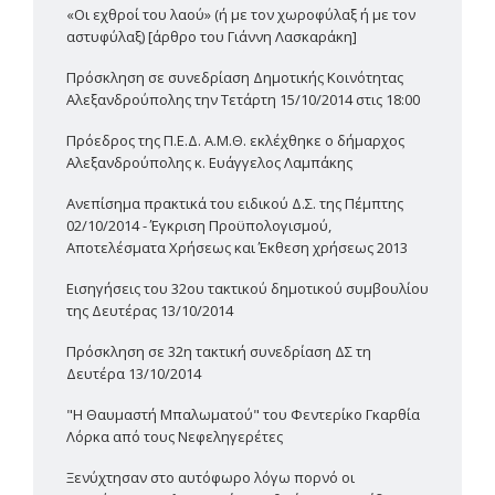
«Οι εχθροί του λαού» (ή με τον χωροφύλαξ ή με τον
αστυφύλαξ) [άρθρο του Γιάννη Λασκαράκη]
Πρόσκληση σε συνεδρίαση Δημοτικής Κοινότητας
Αλεξανδρούπολης την Τετάρτη 15/10/2014 στις 18:00
Πρόεδρος της Π.Ε.Δ. Α.Μ.Θ. εκλέχθηκε ο δήμαρχος
Αλεξανδρούπολης κ. Ευάγγελος Λαμπάκης
Ανεπίσημα πρακτικά του ειδικού Δ.Σ. της Πέμπτης
02/10/2014 - Έγκριση Προϋπολογισμού,
Αποτελέσματα Χρήσεως και Έκθεση χρήσεως 2013
Εισηγήσεις του 32ου τακτικού δημοτικού συμβουλίου
της Δευτέρας 13/10/2014
Πρόσκληση σε 32η τακτική συνεδρίαση ΔΣ τη
Δευτέρα 13/10/2014
"Η Θαυμαστή Μπαλωματού" του Φεντερίκο Γκαρθία
Λόρκα από τους Νεφεληγερέτες
Ξενύχτησαν στο αυτόφωρο λόγω πορνό οι