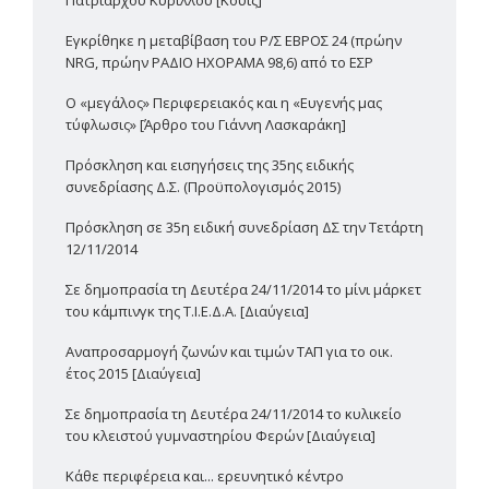
Πατριάρχου Κυρίλλου [Κουίζ]
Εγκρίθηκε η μεταβίβαση του Ρ/Σ ΕΒΡΟΣ 24 (πρώην
NRG, πρώην ΡΑΔΙΟ ΗΧΟΡΑΜΑ 98,6) από το ΕΣΡ
Ο «μεγάλος» Περιφερειακός και η «Ευγενής μας
τύφλωσις» [Άρθρο του Γιάννη Λασκαράκη]
Πρόσκληση και εισηγήσεις της 35ης ειδικής
συνεδρίασης Δ.Σ. (Προϋπολογισμός 2015)
Πρόσκληση σε 35η ειδική συνεδρίαση ΔΣ την Τετάρτη
12/11/2014
Σε δημοπρασία τη Δευτέρα 24/11/2014 το μίνι μάρκετ
του κάμπινγκ της Τ.Ι.Ε.Δ.Α. [Διαύγεια]
Αναπροσαρμογή ζωνών και τιμών ΤΑΠ για το οικ.
έτος 2015 [Διαύγεια]
Σε δημοπρασία τη Δευτέρα 24/11/2014 το κυλικείο
του κλειστού γυμναστηρίου Φερών [Διαύγεια]
Κάθε περιφέρεια και... ερευνητικό κέντρο