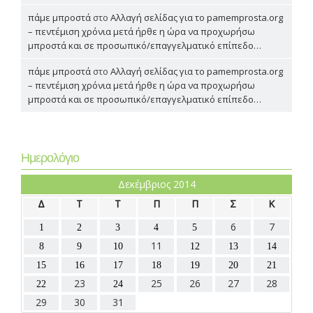
πάμε μπροστά
στο
Αλλαγή σελίδας για το pamemprosta.org
– πεντέμιση χρόνια μετά ήρθε η ώρα να προχωρήσω
μπροστά και σε προσωπικό/επαγγελματικό επίπεδο…
πάμε μπροστά
στο
Αλλαγή σελίδας για το pamemprosta.org
– πεντέμιση χρόνια μετά ήρθε η ώρα να προχωρήσω
μπροστά και σε προσωπικό/επαγγελματικό επίπεδο…
Ημερολόγιο
Δεκέμβριος 2014
Δ
Τ
Τ
Π
Π
Σ
Κ
6
7
1
2
3
4
5
11
8
9
10
12
13
14
15
16
17
18
19
20
21
23
25
26
27
28
22
24
29
30
31