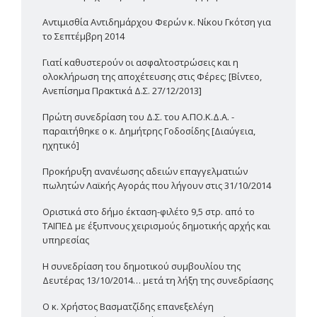
Αντιμισθία Αντιδημάρχου Φερών κ. Νίκου Γκότση για
το Σεπτέμβρη 2014
Γιατί καθυστερούν οι ασφαλτοστρώσεις και η
ολοκλήρωση της αποχέτευσης στις Φέρες; [Βίντεο,
Ανεπίσημα Πρακτικά Δ.Σ. 27/12/2013]
Πρώτη συνεδρίαση του Δ.Σ. του Α.ΠΟ.Κ.Δ.Α. -
παραιτήθηκε ο κ. Δημήτρης Γοδοσίδης [Διαύγεια,
ηχητικό]
Προκήρυξη ανανέωσης αδειών επαγγελματιών
πωλητών Λαϊκής Αγοράς που λήγουν στις 31/10/2014
Οριστικά στο δήμο έκταση-φιλέτο 9,5 στρ. από το
ΤΑΙΠΕΔ με έξυπνους χειρισμούς δημοτικής αρχής και
υπηρεσίας
Η συνεδρίαση του δημοτικού συμβουλίου της
Δευτέρας 13/10/2014… μετά τη λήξη της συνεδρίασης
Ο κ. Χρήστος Βασματζίδης επανεξελέγη