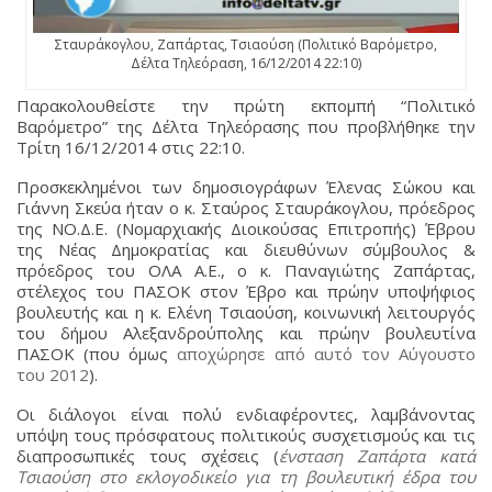
Σταυράκογλου, Ζαπάρτας, Τσιαούση (Πολιτικό Βαρόμετρο,
Δέλτα Τηλεόραση, 16/12/2014 22:10)
Παρακολουθείστε την πρώτη εκπομπή “Πολιτικό
Βαρόμετρο” της Δέλτα Τηλεόρασης που προβλήθηκε την
Τρίτη 16/12/2014 στις 22:10.
Προσκεκλημένοι των δημοσιογράφων Έλενας Σώκου και
Γιάννη Σκεύα ήταν ο κ. Σταύρος Σταυράκογλου, πρόεδρος
της ΝΟ.Δ.Ε. (Νομαρχιακής Διοικούσας Επιτροπής) Έβρου
της Νέας Δημοκρατίας και διευθύνων σύμβουλος &
πρόεδρος του ΟΛΑ Α.Ε., ο κ. Παναγιώτης Ζαπάρτας,
στέλεχος του ΠΑΣΟΚ στον Έβρο και πρώην υποψήφιος
βουλευτής και η κ. Ελένη Τσιαούση, κοινωνική λειτουργός
του δήμου Αλεξανδρούπολης και πρώην βουλευτίνα
ΠΑΣΟΚ (που όμως
αποχώρησε από αυτό τον Αύγουστο
του 2012
).
Οι διάλογοι είναι πολύ ενδιαφέροντες, λαμβάνοντας
υπόψη τους πρόσφατους πολιτικούς συσχετισμούς και τις
διαπροσωπικές τους σχέσεις (
ένσταση Ζαπάρτα κατά
Τσιαούση στο εκλογοδικείο για τη βουλευτική έδρα του