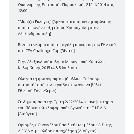
Οικονομικής Επιτροπής Παρασκευής 21/11/2014 στις
12:00
"Μυρίζει Εκλογές" [Άρθρο και απομαγνητοφώνηση
από τη συνέντευξη τύπου Χρυσοχοΐδη στην
Αλεξανδρούπολη]
Βίντεο-ενθύμιο από τη μεγάλη πρόκριση του Εθνικού
στο CEV Challenge Cup [Βίντεο]
Στην Αλεξανδρούπολη το Μεσογειακό Κύπελλο
Κολύμβησης 2015 (4 & 5 Ιουλίου)
Όλα για τη φωτογραφία... (ή αλλιώς "πέρασμα
αστραπή" από την κερκίδα στον αγώνα βόλεϊ
Εθνικού-Σόνενβερντ)
Σε δημοπρασία την Τρίτη 2/12/2014 το αναψυκτήριο
του Πάρκου Κυκλοφοριακής Αγωγής της Τ.Ι.Ε.Δ.Α.
[Διαύγεια]
Ορισμός κ. Ευαγγέλου Βασιλικής ως μέλους Δ.Σ. της
Δ.Ε.Υ.Α.Α. με πλήρη απασχόληση [Διαύγεια]