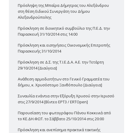
Πρόσληψη της Μπαΐρα Δήμητρας του Αλεξάνδρου
στη θέση Ειδικού Συνεργάτη του Δήμου
Αλεξανδρούπολης
Πρόσκληση σε διοικητικό συμβούλιο της Π.Ε.Δ. την
Παρασκευή 31/10/2014 στις 14:00
Πρόσκληση και εισηγήσεις Οικονομικής Επιτροπής
Παρασκευής 31/10/2014
Πρόσκληση σε Δ.Σ. της Τ.Ι.Ε.Δ.Α. Α.Ε. την Τετάρτη
29/10/2014 [Διαύγεια]
Ανάθεση αρμοδιοτήτων στο Γενικό Γραμματέα του
δήμου, κ. Χρυσόστομο Ξανθόπουλο [Διαύγεια]
Συναυλία ενάντια στην Εξόρυξη Χρυσού στην Ιερισσό
στις 27/9/2014 [Βίντεο ΕΡΤ3 / ERTOpen]
Παρουσίαση του φωτογράφου Πάνου Κοκκινιά από
το ΚΕ.ΔΗ.ΦΩΤ. το Σάββατο 25/10/2014 στις 20:00
Πρόσκληση και ανεπίσημα πρακτικά τακτικής