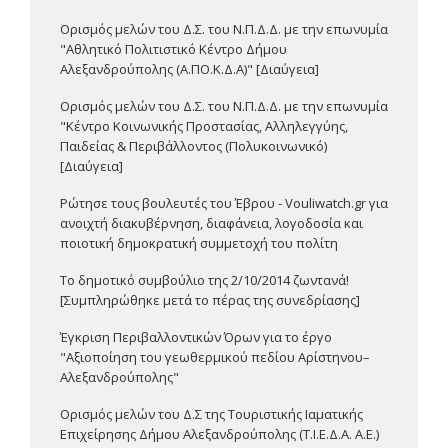
Ορισμός μελών του Δ.Σ. του Ν.Π.Δ.Δ. με την επωνυμία
"Αθλητικό Πολιτιστικό Κέντρο Δήμου
Αλεξανδρούπολης (Α.ΠΟ.Κ.Δ.Α)" [Διαύγεια]
Ορισμός μελών του Δ.Σ. του Ν.Π.Δ.Δ. με την επωνυμία
"Κέντρο Κοινωνικής Προστασίας, Αλληλεγγύης,
Παιδείας & Περιβάλλοντος (Πολυκοινωνικό)
[Διαύγεια]
Ρώτησε τους βουλευτές του Έβρου - Vouliwatch.gr για
ανοιχτή διακυβέρνηση, διαφάνεια, λογοδοσία και
ποιοτική δημοκρατική συμμετοχή του πολίτη
Το δημοτικό συμβούλιο της 2/10/2014 ζωντανά!
[Συμπληρώθηκε μετά το πέρας της συνεδρίασης]
Έγκριση Περιβαλλοντικών Όρων για το έργο
"Αξιοποίηση του γεωθερμικού πεδίου Αρίστηνου–
Αλεξανδρούπολης"
Ορισμός μελών του Δ.Σ της Τουριστικής Ιαματικής
Επιχείρησης Δήμου Αλεξανδρούπολης (Τ.Ι.Ε.Δ.Α. Α.Ε.)