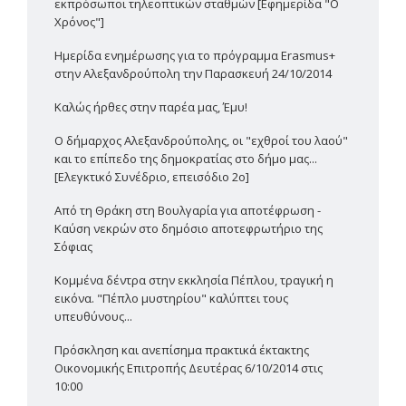
εκπρόσωποι τηλεοπτικών σταθμών [Εφημερίδα "Ο
Χρόνος"]
Ημερίδα ενημέρωσης για το πρόγραμμα Erasmus+
στην Αλεξανδρούπολη την Παρασκευή 24/10/2014
Καλώς ήρθες στην παρέα μας, Έμυ!
Ο δήμαρχος Αλεξανδρούπολης, οι "εχθροί του λαού"
και το επίπεδο της δημοκρατίας στο δήμο μας...
[Ελεγκτικό Συνέδριο, επεισόδιο 2ο]
Από τη Θράκη στη Βουλγαρία για αποτέφρωση -
Καύση νεκρών στο δημόσιο αποτεφρωτήριο της
Σόφιας
Κομμένα δέντρα στην εκκλησία Πέπλου, τραγική η
εικόνα. "Πέπλο μυστηρίου" καλύπτει τους
υπευθύνους...
Πρόσκληση και ανεπίσημα πρακτικά έκτακτης
Οικονομικής Επιτροπής Δευτέρας 6/10/2014 στις
10:00