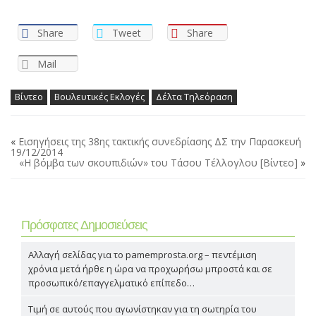
Share
Tweet
Share
Mail
Βίντεο
Βουλευτικές Εκλογές
Δέλτα Τηλεόραση
«
Εισηγήσεις της 38ης τακτικής συνεδρίασης ΔΣ την Παρασκευή
19/12/2014
«Η βόμβα των σκουπιδιών» του Τάσου Τέλλογλου [Βίντεο]
»
Πρόσφατες Δημοσιεύσεις
Αλλαγή σελίδας για το pamemprosta.org – πεντέμιση
χρόνια μετά ήρθε η ώρα να προχωρήσω μπροστά και σε
προσωπικό/επαγγελματικό επίπεδο…
Τιμή σε αυτούς που αγωνίστηκαν για τη σωτηρία του