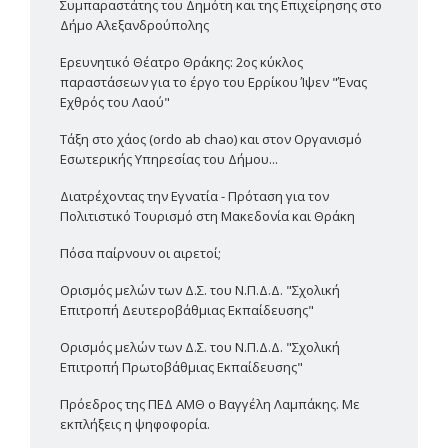
Συμπαραστάτης του Δημότη και της Επιχείρησης στο
Δήμο Αλεξανδρούπολης
Ερευνητικό Θέατρο Θράκης: 2ος κύκλος
παραστάσεων για το έργο του Ερρίκου Ίψεν "Ένας
Εχθρός του Λαού"
Τάξη στο χάος (ordo ab chao) και στον Οργανισμό
Εσωτερικής Υπηρεσίας του Δήμου...
Διατρέχοντας την Εγνατία - Πρόταση για τον
Πολιτιστικό Τουρισμό στη Μακεδονία και Θράκη
Πόσα παίρνουν οι αιρετοί;
Ορισμός μελών των Δ.Σ. του Ν.Π.Δ.Δ. "Σχολική
Επιτροπή Δευτεροβάθμιας Εκπαίδευσης"
Ορισμός μελών των Δ.Σ. του Ν.Π.Δ.Δ. "Σχολική
Επιτροπή Πρωτοβάθμιας Εκπαίδευσης"
Πρόεδρος της ΠΕΔ ΑΜΘ ο Βαγγέλη Λαμπάκης. Με
εκπλήξεις η ψηφοφορία.