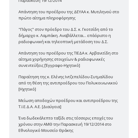
Παρασκευή 19/12/2014
Απάντηση του προέδρου της ΔΕΥΑΑ κ. Μυτιληνού στο
πρώτο αίτημα πληροφόρησης
"Πάγος" στον πρόεδρο του Δ.Σ. κ. Γκοτσίδη από το
δήμαρχο κ. Λαμπάκη. Αναβάλλεται... επ΄αόριστο η
ραδιοφωνική και τηλεοπτική μετάδοση του Δ.Σ.
Απάντηση του προέδρου της ΤΙΕΔΑ κ. Αρβανιτίδη στο
αίτημα χορήγησης στοιχείων & ραδιοφωνικές
συνεντεύξεις [Έγγραφο-Ηχητικό]
Παραίτηση της κ. Ελένης Ιντζεπελίδου-Συτμαλίδου
από τη θέση της αντιπροέδρου του Πολυκοινωνικού
[Ηχητικό]
Μείωση αποδοχών προέδρου και αντιπροέδρου της
Τ.Ι.Ε.Δ.Α. Α.Ε. [Διαύγεια]
Ένα δωδεκάλεπτο ταξίδι στις τέσσερις εποχές του
χρόνου στην ΑΜΘ την Παρασκευή 19/12/2014 στο
Εθνολογικό Μουσείο Θράκης