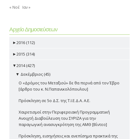
« Νοέ
Ιαν »
Αρχείο Δημοσιεύσεων
►
2016 (112)
►
2015 (314)
▼
2014 (427)
▼
Δεκέμβριος (45)
Ο «Δρόμος του Μεταξιού» δε θα περνά από τον Έβρο
[άρθρο του κ. Ν.Παπανικολόπουλου]
Πρόσκληση σε 5ο Δ.Σ. της Τ.Ι.Ε.Δ.Α. Α.Ε.
Χαιρετισμοί στην Περιφερειακή Προγραμματική
Ανοιχτή Διαβούλευση του ΣΥΡΙΖΑ για την
παραγωγική ανασυγκρότηση της ΑΜΘ [Βίντεο]
Πρόσκληση, εισηγήσεις και ανεπίσημα πρακτικά της