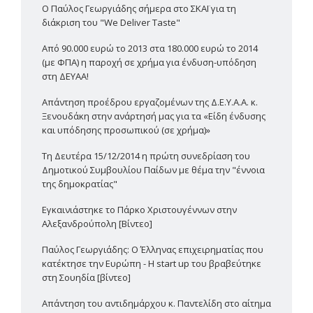
Ο Παύλος Γεωργιάδης σήμερα στο ΣΚΑΪ για τη
διάκριση του "We Deliver Taste"
Από 90.000 ευρώ το 2013 στα 180.000 ευρώ το 2014
(με ΦΠΑ) η παροχή σε χρήμα για ένδυση-υπόδηση
στη ΔΕΥΑΑ!
Απάντηση προέδρου εργαζομένων της Δ.Ε.Υ.Α.Α. κ.
Ξενουδάκη στην ανάρτησή μας για τα «Είδη ένδυσης
και υπόδησης προσωπικού (σε χρήμα)»
Τη Δευτέρα 15/12/2014 η πρώτη συνεδρίαση του
Δημοτικού Συμβουλίου Παίδων με θέμα την "έννοια
της δημοκρατίας"
Εγκαινιάστηκε το Πάρκο Χριστουγέννων στην
Αλεξανδρούπολη [Βίντεο]
Παύλος Γεωργιάδης: Ο Έλληνας επιχειρηματίας που
κατέκτησε την Ευρώπη - Η start up του βραβεύτηκε
στη Σουηδία [βίντεο]
Απάντηση του αντιδημάρχου κ. Παντελίδη στο αίτημα