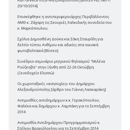
Run Greece στην Αλεξανδρούπολη [Βίντεο HD, ΝΕΡΙΤ
20/10/2014]
Επισκέφθηκε η αντιπεριφερειάρχης Περιβάλλοντος
ΑΜΘ κ. Ζάχαρη τις Σκουριές Χαλκιδικής συνοδεία του
κ. Μαρκόπουλου;
Σχόλια Δημοσθένη Δούκα και Σάκη Σταυρίδη για
δελτίο τύπου Ανθίμου και αδικίες στα οικιακά
φωτοβολταϊκά [Βίντεο]
Συνέδριο-σεμινάριο μητρικού θηλασμού "Μιλένα
Ρούζκοβα" στην Ξάνθη από 22-26 Οκτώβρη
(Ξενοδοχείο Ελισσώ)
Οι χωροταξικές «ανησυχίες» του Δημάρχου
Αλεξανδρούπολης [άρθρο του Γιάννη Λασκαράκη]
Αντιμισθίες αντιδημάρχων κ.κ. Γερακόπουλου,
Φαλέκα και δημάρχου κ. Λαμπάκη για το Σεπτέμβρη
2014
Αντιμισθία Αντιδημάρχου Προγραμματισμού κ.
Στέλιου Βραχιόλογλου για το Σεπτέμβρη 2014