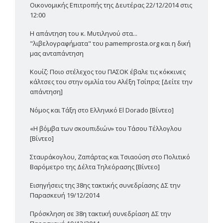
Οικονομικής Επιτροπής της Δευτέρας 22/12/2014 στις
12:00
Η απάντηση του κ. Μυτιληνού στα...
"λιβελογραφήματα" του pamemprosta.org και η δική
μας ανταπάντηση
Κουίζ: Ποιο στέλεχος του ΠΑΣΟΚ έβαλε τις κόκκινες
κάλτσες του στην ομιλία του Αλέξη Τσίπρα; [Δείτε την
απάντηση]
Νόμος και Τάξη στο Ελληνικό El Dorado [Βίντεο]
«Η βόμβα των σκουπιδιών» του Τάσου Τέλλογλου
[Βίντεο]
Σταυράκογλου, Ζαπάρτας και Τσιαούση στο Πολιτικό
Βαρόμετρο της Δέλτα Τηλεόρασης [Βίντεο]
Εισηγήσεις της 38ης τακτικής συνεδρίασης ΔΣ την
Παρασκευή 19/12/2014
Πρόσκληση σε 38η τακτική συνεδρίαση ΔΣ την