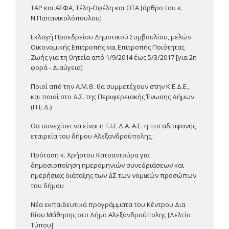
TAP και ΑΣΦΑ, Τέλη-Οφέλη και ΟΤΑ [άρθρο του κ.
Ν.Παπανικολόπουλου]
Εκλογή Προεδρείου Δημοτικού Συμβουλίου, μελών
Οικονομικής Επιτροπής και Επιτροπής Ποιότητας
Ζωής για τη θητεία από 1/9/2014 έως 5/3/2017 [για 2η
φορά - Διαύγεια]
Ποιοί από την Α.Μ.Θ. θα συμμετέχουν στην Κ.Ε.Δ.Ε.,
και ποιοί στο Δ.Σ. της Περιφερειακής Ένωσης Δήμων
(Π.Ε.Δ.)
Θα συνεχίσει να είναι η Τ.Ι.Ε.Δ.Α. Α.Ε. η πιο αδιαφανής
εταιρεία του δήμου Αλεξανδρούπολης;
Πρόταση κ. Χρήστου Κατσαντούρα για
δημοσιοποίηση ημερομηνιών συνεδριάσεων και
ημερήσιας διάταξης των ΔΣ των νομικών προσώπων
του δήμου
Νέα εκπαιδευτικά προγράμματα του Κέντρου Δια
Βίου Μάθησης στο Δήμο Αλεξανδρούπολης [Δελτίο
Τύπου]