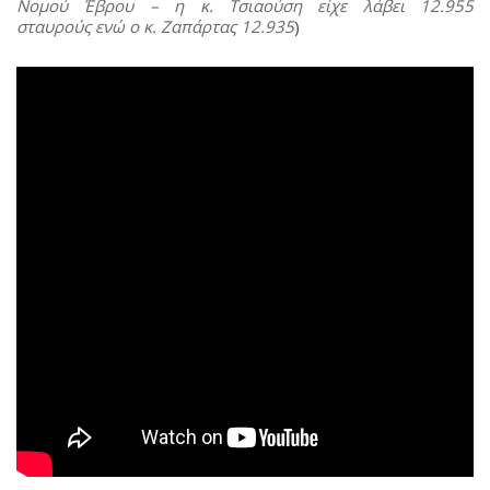
Νομού Έβρου – η κ. Τσιαούση είχε λάβει 12.955
σταυρούς ενώ ο κ. Ζαπάρτας 12.935
)