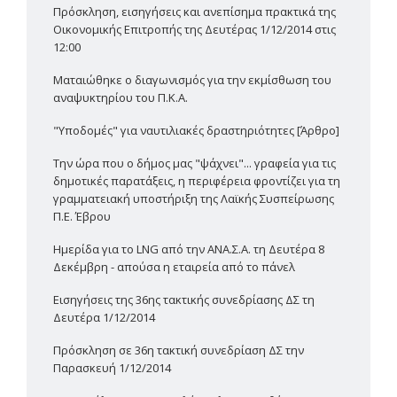
Πρόσκληση, εισηγήσεις και ανεπίσημα πρακτικά της
Οικονομικής Επιτροπής της Δευτέρας 1/12/2014 στις
12:00
Ματαιώθηκε ο διαγωνισμός για την εκμίσθωση του
αναψυκτηρίου του Π.Κ.Α.
"Υποδομές" για ναυτιλιακές δραστηριότητες [Άρθρο]
Την ώρα που ο δήμος μας "ψάχνει"... γραφεία για τις
δημοτικές παρατάξεις, η περιφέρεια φροντίζει για τη
γραμματειακή υποστήριξη της Λαϊκής Συσπείρωσης
Π.Ε. Έβρου
Ημερίδα για το LNG από την ΑΝΑ.Σ.Α. τη Δευτέρα 8
Δεκέμβρη - απούσα η εταιρεία από το πάνελ
Εισηγήσεις της 36ης τακτικής συνεδρίασης ΔΣ τη
Δευτέρα 1/12/2014
Πρόσκληση σε 36η τακτική συνεδρίαση ΔΣ την
Παρασκευή 1/12/2014