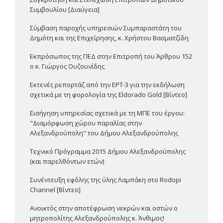
Συμβουλίου [Διαύγεια]
Σύμβαση παροχής υπηρεσιών Συμπαραστάτη του
Δημότη και της Επιχείρησης, κ. Χρήστου Βασματζίδη
Εκπρόσωπος της ΠΕΔ στην Επιτροπή του Άρθρου 152
ο κ. Γιώργος Ουζουνίδης
Εκτενές ρεπορτάζ από την ΕΡΤ-3 για την εκδήλωση
σχετικά με τη φορολογία της Eldorado Gold [Βίντεο]
Εισήγηση υπηρεσίας σχετικά με τη ΜΠΕ του έργου:
"Διαμόρφωση χώρου παραλίας στην
Αλεξανδρούπολη" του Δήμου Αλεξανδρούπολης
Τεχνικό Πρόγραμμα 2015 Δήμου Αλεξανδρούπολης
(και παρελθόντων ετών)
Συνέντευξη εφ΄όλης της ύλης Λαμπάκη στο Rodopi
Channel [Βίντεο]
Ανοικτός στην αποτέφρωση νεκρών και οστών ο
μητροπολίτης Αλεξανδρούπολης κ. Άνθιμος!