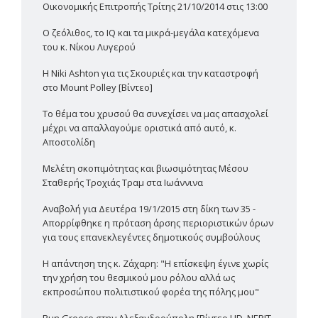
Οικονομικής Επιτροπής Τρίτης 21/10/2014 στις 13:00
Ο ζεόλιθος, το IQ και τα μικρά-μεγάλα κατεχόμενα
του κ. Νίκου Λυγερού
Η Niki Ashton για τις Σκουριές και την καταστροφή
στο Mount Polley [Βίντεο]
Το θέμα του χρυσού θα συνεχίσει να μας απασχολεί
μέχρι να απαλλαγούμε οριστικά από αυτό, κ.
Αποστολίδη
Μελέτη σκοπιμότητας και βιωσιμότητας Μέσου
Σταθερής Τροχιάς Τραμ στα Ιωάννινα
Αναβολή για Δευτέρα 19/1/2015 στη δίκη των 35 -
Απορρίφθηκε η πρόταση άρσης περιοριστικών όρων
για τους επανεκλεγέντες δημοτικούς συμβούλους
Η απάντηση της κ. Ζάχαρη: "Η επίσκεψη έγινε χωρίς
την χρήση του θεσμικού μου ρόλου αλλά ως
εκπροσώπου πολιτιστικού φορέα της πόλης μου"