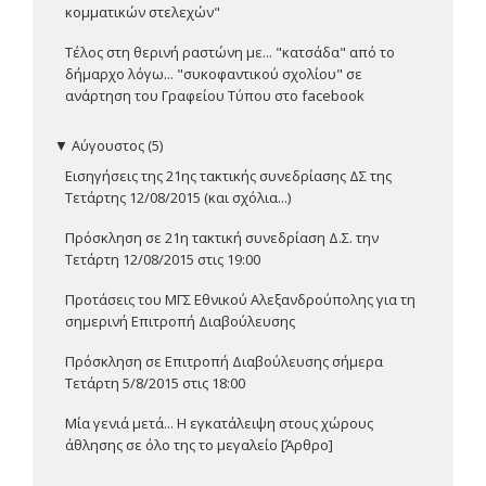
κομματικών στελεχών"
Τέλος στη θερινή ραστώνη με... "κατσάδα" από το
δήμαρχο λόγω... "συκοφαντικού σχολίου" σε
ανάρτηση του Γραφείου Τύπου στο facebook
▼
Αύγουστος (5)
Εισηγήσεις της 21ης τακτικής συνεδρίασης ΔΣ της
Τετάρτης 12/08/2015 (και σχόλια...)
Πρόσκληση σε 21η τακτική συνεδρίαση Δ.Σ. την
Τετάρτη 12/08/2015 στις 19:00
Προτάσεις του ΜΓΣ Εθνικού Αλεξανδρούπολης για τη
σημερινή Επιτροπή Διαβούλευσης
Πρόσκληση σε Επιτροπή Διαβούλευσης σήμερα
Τετάρτη 5/8/2015 στις 18:00
Μία γενιά μετά... Η εγκατάλειψη στους χώρους
άθλησης σε όλο της το μεγαλείο [Άρθρο]