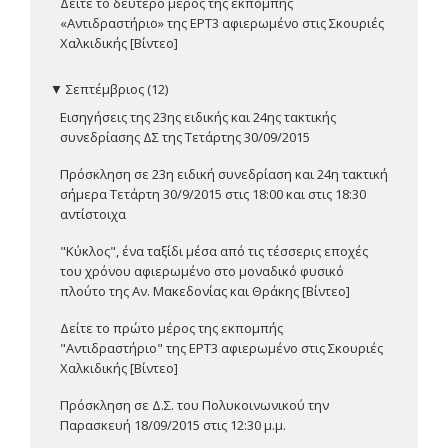
Δείτε το δεύτερο μέρος της εκπομπής
«Αντιδραστήριο» της ΕΡΤ3 αφιερωμένο στις Σκουριές
Χαλκιδικής [Βίντεο]
▼
Σεπτέμβριος (12)
Εισηγήσεις της 23ης ειδικής και 24ης τακτικής
συνεδρίασης ΔΣ της Τετάρτης 30/09/2015
Πρόσκληση σε 23η ειδική συνεδρίαση και 24η τακτική
σήμερα Τετάρτη 30/9/2015 στις 18:00 και στις 18:30
αντίστοιχα
"Κύκλος", ένα ταξίδι μέσα από τις τέσσερις εποχές
του χρόνου αφιερωμένο στο μοναδικό φυσικό
πλούτο της Αν. Μακεδονίας και Θράκης [Βίντεο]
Δείτε το πρώτο μέρος της εκπομπής
"Αντιδραστήριο" της ΕΡΤ3 αφιερωμένο στις Σκουριές
Χαλκιδικής [Βίντεο]
Πρόσκληση σε Δ.Σ. του Πολυκοινωνικού την
Παρασκευή 18/09/2015 στις 12:30 μ.μ.