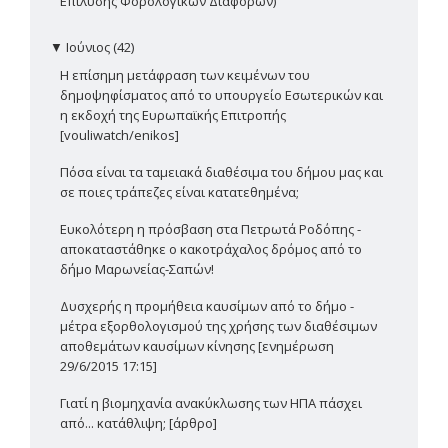
Επίλυσης Φορολογικών Διαφορών)
▼
Ιούνιος (42)
Η επίσημη μετάφραση των κειμένων του
δημοψηφίσματος από το υπουργείο Εσωτερικών και
η εκδοχή της Ευρωπαϊκής Επιτροπής
[vouliwatch/enikos]
Πόσα είναι τα ταμειακά διαθέσιμα του δήμου μας και
σε ποιες τράπεζες είναι κατατεθημένα;
Ευκολότερη η πρόσβαση στα Πετρωτά Ροδόπης -
αποκαταστάθηκε ο κακοτράχαλος δρόμος από το
δήμο Μαρωνείας-Σαπών!
Δυσχερής η προμήθεια καυσίμων από το δήμο -
μέτρα εξορθολογισμού της χρήσης των διαθέσιμων
αποθεμάτων καυσίμων κίνησης [ενημέρωση
29/6/2015 17:15]
Γιατί η βιομηχανία ανακύκλωσης των ΗΠΑ πάσχει
από... κατάθλιψη; [άρθρο]