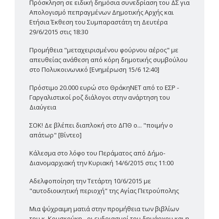
Πρόσκληση σε ειδική δημόσια συνεδρίαση του ΔΣ για
Απολογισμό πεπραγμένων Δημοτικής Αρχής και
Ετήσια Έκθεση του Συμπαραστάτη τη Δευτέρα
29/6/2015 στις 18:30
Προμήθεια "μεταχειρισμένου φούρνου αέρος" με
απευθείας ανάθεση από κόρη δημοτικής συμβούλου
στο Πολυκοινωνικό [Ενημέρωση 15/6 12:40]
Πρόστιμο 20.000 ευρώ στο ΘράκηΝΕΤ από το ΕΣΡ -
Γαργαλιστικοί ροζ διάλογοι στην ανάρτηση του
Διαύγεια
ΣΟΚ! Δε βλέπει διαπλοκή στο ΔΠΘ ο... "ποιμήν ο
απάτωρ" [Βίντεο]
Κάλεσμα στο λόφο του Περάματος από Δήμο-
Διανομαρχιακή την Κυριακή 14/6/2015 στις 11:00
Αδελφοποίηση την Τετάρτη 10/6/2015 με
"αυτοδιοικητική περιοχή" της Αγίας Πετρούπολης
Μια ψύχραιμη ματιά στην προμήθεια των βιβλίων
του κ. Κουσκούκη - οι ενδοιασμοί του δημάρχου και η