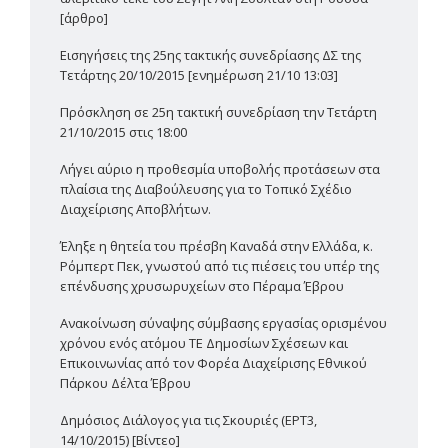
[άρθρο]
Εισηγήσεις της 25ης τακτικής συνεδρίασης ΔΣ της
Τετάρτης 20/10/2015 [ενημέρωση 21/10 13:03]
Πρόσκληση σε 25η τακτική συνεδρίαση την Τετάρτη
21/10/2015 στις 18:00
Λήγει αύριο η προθεσμία υποβολής προτάσεων στα
πλαίσια της Διαβούλευσης για το Τοπικό Σχέδιο
Διαχείρισης Αποβλήτων.
Έληξε η θητεία του πρέσβη Καναδά στην Ελλάδα, κ.
Ρόμπερτ Πεκ, γνωστού από τις πιέσεις του υπέρ της
επένδυσης χρυσωρυχείων στο Πέραμα Έβρου
Ανακοίνωση σύναψης σύμβασης εργασίας ορισμένου
χρόνου ενός ατόμου ΤΕ Δημοσίων Σχέσεων και
Επικοινωνίας από τον Φορέα Διαχείρισης Εθνικού
Πάρκου Δέλτα Έβρου
Δημόσιος Διάλογος για τις Σκουριές (ΕΡΤ3,
14/10/2015) [Βίντεο]