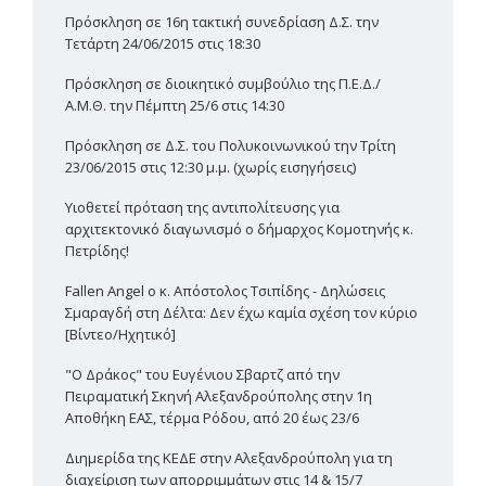
Πρόσκληση σε 16η τακτική συνεδρίαση Δ.Σ. την
Τετάρτη 24/06/2015 στις 18:30
Πρόσκληση σε διοικητικό συμβούλιο της Π.Ε.Δ./
Α.Μ.Θ. την Πέμπτη 25/6 στις 14:30
Πρόσκληση σε Δ.Σ. του Πολυκοινωνικού την Τρίτη
23/06/2015 στις 12:30 μ.μ. (χωρίς εισηγήσεις)
Υιοθετεί πρόταση της αντιπολίτευσης για
αρχιτεκτονικό διαγωνισμό ο δήμαρχος Κομοτηνής κ.
Πετρίδης!
Fallen Angel ο κ. Απόστολος Τσιπίδης - Δηλώσεις
Σμαραγδή στη Δέλτα: Δεν έχω καμία σχέση τον κύριο
[Βίντεο/Ηχητικό]
"Ο Δράκος" του Ευγένιου Σβαρτζ από την
Πειραματική Σκηνή Αλεξανδρούπολης στην 1η
Αποθήκη ΕΑΣ, τέρμα Ρόδου, από 20 έως 23/6
Διημερίδα της ΚΕΔΕ στην Αλεξανδρούπολη για τη
διαχείριση των απορριμμάτων στις 14 & 15/7