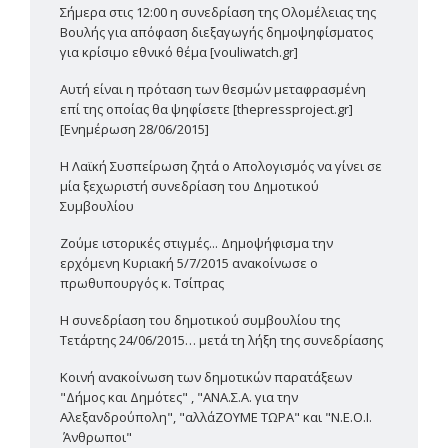
Σήμερα στις 12:00 η συνεδρίαση της Ολομέλειας της
Βουλής για απόφαση διεξαγωγής δημοψηφίσματος
για κρίσιμο εθνικό θέμα [vouliwatch.gr]
Αυτή είναι η πρόταση των θεσμών μεταφρασμένη
επί της οποίας θα ψηφίσετε [thepressproject.gr]
[Ενημέρωση 28/06/2015]
Η Λαϊκή Συσπείρωση ζητά ο Απολογισμός να γίνει σε
μία ξεχωριστή συνεδρίαση του Δημοτικού
Συμβουλίου
Ζούμε ιστορικές στιγμές... Δημοψήφισμα την
ερχόμενη Κυριακή 5/7/2015 ανακοίνωσε ο
πρωθυπουργός κ. Τσίπρας
Η συνεδρίαση του δημοτικού συμβουλίου της
Τετάρτης 24/06/2015… μετά τη λήξη της συνεδρίασης
Κοινή ανακοίνωση των δημοτικών παρατάξεων
"Δήμος και Δημότες" , "ΑΝΑ.Σ.Α. για την
Αλεξανδρούπολη", "αλλάΖΟΥΜΕ ΤΩΡΑ" και "Ν.Ε.Ο.Ι.
Άνθρωποι"