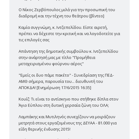
Ο Νίκος Ζερβόπουλος μιλά για την προσωπική του
διαδρομή και την τέχνη του θεάτρου [βίντεο]
Καμία συγγνώμη, κ. Ιντζεπελίδου. Είστε αιρετή,
πρέπει να δέχεστε την κριτική και να λογοδοτείτε για
τις επιλογές σας
Απάντηση της δημοτικής συμβούλου κ. Ιντζεπελίδου
στην ανάρτησή μας με τίτλο "Προμήθεια
μεταχειρισμένου φούρνου αέρος"
"Εμείς οι δυο πάμε πακέτο" - Συνεδρίαση της ΠΕΔ-
ΑΜΘ σήμερα, παρουσία του... διευθυντή του
ΑΠΟΚΔΑ! [Ενημέρωση 17/6/2015 16:35]
Κουίζ: Τι είναι το αντίσκηνο που στήθηκε δίπλα στον
Άγιο Εύπλου στη δυτική χερσαία ζώνη του ΟΛΑ;
Λαμπάκης και Μυτιληνός συνεχίζουν να μοιράζουν
μετρητά στους εργαζομένους της ΔΕΥΑΑ - 81.000 για
είδη θερινής ένδυσης 2015!