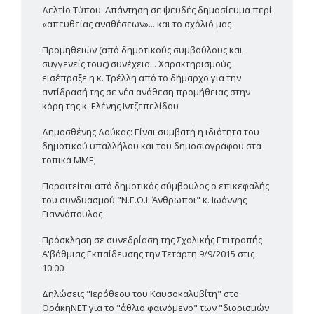
Δελτίο Τύπου: Απάντηση σε ψευδές δημοσίευμα περί
«απευθείας αναθέσεων»... και το σχόλιό μας
Προμηθειών (από δημοτικούς συμβούλους και
συγγενείς τους) συνέχεια... Χαρακτηρισμούς
εισέπραξε η κ. Τρέλλη από το δήμαρχο για την
αντίδρασή της σε νέα ανάθεση προμήθειας στην
κόρη της κ. Ελένης Ιντζεπελίδου
Δημοσθένης Δούκας: Είναι συμβατή η ιδιότητα του
δημοτικού υπαλλήλου και του δημοσιογράφου στα
τοπικά ΜΜΕ;
Παραιτείται από δημοτικός σύμβουλος ο επικεφαλής
του συνδυασμού "Ν.Ε.Ο.Ι. Άνθρωποι" κ. Ιωάννης
Γιαννόπουλος
Πρόσκληση σε συνεδρίαση της Σχολικής Επιτροπής
Α'βάθμιας Εκπαίδευσης την Τετάρτη 9/9/2015 στις
10:00
Δηλώσεις "Ιερόθεου του Καυσοκαλυβίτη" στο
ΘράκηΝΕΤ για το "άθλιο φαινόμενο" των "διορισμών