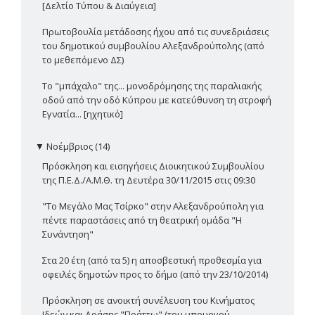
[Δελτίο Τύπου & Διαύγεια]
Πρωτοβουλία μετάδοσης ήχου από τις συνεδριάσεις
του δημοτικού συμβουλίου Αλεξανδρούπολης (από
το μεθεπόμενο ΔΣ)
Το "μπάχαλο" της... μονοδρόμησης της παραλιακής
οδού από την οδό Κύπρου με κατεύθυνση τη στροφή
Εγνατία... [ηχητικό]
▼
Νοέμβριος (14)
Πρόσκληση και εισηγήσεις Διοικητικού Συμβουλίου
της Π.Ε.Δ./Α.Μ.Θ. τη Δευτέρα 30/11/2015 στις 09:30
"Το Μεγάλο Μας Τσίρκο" στην Αλεξανδρούπολη για
πέντε παραστάσεις από τη θεατρική ομάδα "Η
Συνάντηση"
Στα 20 έτη (από τα 5) η αποσβεστική προθεσμία για
οφειλές δημοτών προς το δήμο (από την 23/10/2014)
Πρόσκληση σε ανοικτή συνέλευση του Κινήματος
Ιδεών και Δράσης "Πράττω" (του υπουργού