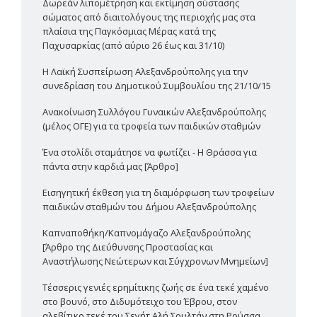
Δωρεάν λιπομέτρηση και εκτίμηση σύστασης
σώματος από διαιτολόγους της περιοχής μας στα
πλαίσια της Παγκόσμιας Μέρας κατά της
Παχυσαρκίας (από αύριο 26 έως και 31/10)
Η Λαϊκή Συσπείρωση Αλεξανδρούπολης για την
συνεδρίαση του Δημοτικού Συμβουλίου της 21/10/15
Ανακοίνωση Συλλόγου Γυναικών Αλεξανδρούπολης
(μέλος ΟΓΕ) για τα τροφεία των παιδικών σταθμών
Ένα στολίδι σταμάτησε να φωτίζει - Η Θράσσα για
πάντα στην καρδιά μας [Άρθρο]
Εισηγητική έκθεση για τη διαμόρφωση των τροφείων
παιδικών σταθμών του Δήμου Αλεξανδρούπολης
Καπναποθήκη/Καπνομάγαζο Αλεξανδρούπολης
[Άρθρο της Διεύθυνσης Προστασίας και
Αναστήλωσης Νεώτερων και Σύγχρονων Μνημείων]
Τέσσερις γενιές ερημίτικης ζωής σε ένα τεκέ χαμένο
στο βουνό, στο Διδυμότειχο του Έβρου, στον
αλεβίτικο τεκέ του Σεγήτ Αλή Σουλτάν στη Ρούσσα