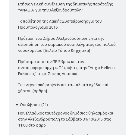
Ετήσια γενική συνέλευση της δημοτικής παράταξης
"ΑΝΑ.Σ.Α. για την Αλεξανδρούπολη"
Τοποθέτηση της Λαϊκής Συσπείρωσης για τον
Προϋπολογισμό 2016
Πρόταση του Δήμου Αλεξανδρούπολης για την
αξιοποίηση του κτιριακού συμπλέγματος του παλιού
νοσοκομείου [Δελτίο Τύπου & ηχητικά]
Πρόστιμο από την ΠΕ Έβρου και τον
αντιπεριφερειάρχη κ. Πέτροβιτς στην "Anglo Hellenic
Εκδόσεις" της κ. Σοφίας Λαμπάκη
Τα ενεργειακά projects και τα... πλωτά σχέδια επί
χάρτου [άρθρο]
▼
Οκτώβριος (21)
Πανελλαδικός ταυτόχρονος δημόσιος θηλασμός και
στην Αλεξανδρούπολη το Σάββατο 31/10/2015 στις
11:00 στο φάρο