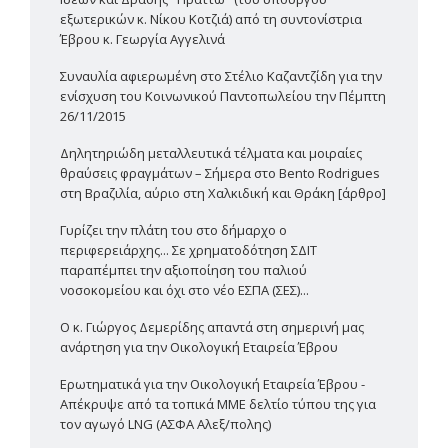
εξωτερικών κ. Νίκου Κοτζιά) από τη συντονίστρια
Έβρου κ. Γεωργία Αγγελινά
Συναυλία αφιερωμένη στο Στέλιο Καζαντζίδη για την
ενίσχυση του Κοινωνικού Παντοπωλείου την Πέμπτη
26/11/2015
Δηλητηριώδη μεταλλευτικά τέλματα και μοιραίες
θραύσεις φραγμάτων – Σήμερα στο Bento Rodrigues
στη Βραζιλία, αύριο στη Χαλκιδική και Θράκη [άρθρο]
Γυρίζει την πλάτη του στο δήμαρχο ο
περιφερειάρχης... Σε χρηματοδότηση ΣΔΙΤ
παραπέμπει την αξιοποίηση του παλιού
νοσοκομείου και όχι στο νέο ΕΣΠΑ (ΣΕΣ)...
Ο κ. Γιώργος Δεμερίδης απαντά στη σημερινή μας
ανάρτηση για την Οικολογική Εταιρεία Έβρου
Ερωτηματικά για την Οικολογική Εταιρεία Έβρου -
Απέκρυψε από τα τοπικά ΜΜΕ δελτίο τύπου της για
τον αγωγό LNG (ΑΣΦΑ Αλεξ/πολης)