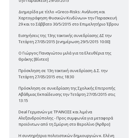
την Παρασκευή 29/05/2015
Διημερίδα με τίτλο «Greco-Risks: Ανάλυση και
Χαρτογράφηση Φυσικών Κινδύνων» την Παρασκευή
29 και το Σάββατο 30/5/2015 στο Επιμελητήριο Έβρου
Εισηγήσεις της 13ης τακτικής συνεδρίασης ΔΣ την
Τετάρτη 27/05/2015 [ενημέρωση 29/5/2015 10:00]
Ο Γιώργος Παναγιώτου μιλά για τα Ελευθέρια της
Θράκης [Βίντεο]
Πρόσκληση σε 13η τακτική συνεδρίαση Δ.Σ. την
Τετάρτη 27/05/2015 στις 18:30
Πρόσκληση σε συνεδρίαση της Σχολικής Επιτροπής
Α΄βάθμιας Εκπαίδευσης την Τετάρτη 27/05/2015 στις
13:15
Deal Γερμανών με ΤΡΑΙΝΟΣΕ και λιμένα
Αλεξανδρούπολης - Προς συμφωνία για μεταφορά
προϊόντων από τη Σμύρνη στο Βερολίνο [Άρθρο]
Η συντηρήτρια πολιτιστικών δημιουργιών κ. Ελένη