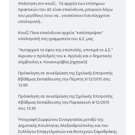
Απάντηση στο κουίζ... Τα αρχεία των επίσημων
πρακτικών του ΔΣ είναι επικίνδυνα, μπορούν λόγω
του μεγέθους τους να... γονατίσουν ένα σύγχρονο
υπολογιστή...
Κουίζ: Ποια επικίνδυνα αρχεία "κατέστρεψαν"
υπολογιστή στη γραμματεία του Δ.Σ. μας;
"Αυταρχικό το ύφος της επιστολής, υποτιμά το Δ.Σ."
έκριναν ο πρόεδρός του κ. Αγγλιάς και ο δημοτικός
σύμβουλος κ. Κουκουράβας [ηχητικό]
Πρόσκληση σε συνεδρίαση της Σχολικής Επιτροπής
Β’βάθμιας Εκπαίδευσης την Πέμπτη 3/12/2015 στις
12:00
Πρόσκληση σε συνεδρίαση της Σχολικής Επιτροπής
Α’βάθμιας Εκπαίδευσης την Παρασκευή 4/12/2015
στις 13:30
Υπογραφή Συμφώνου Συνεργασίας μεταξύ της
Δημοτικής Κοινότητας Αλεξανδρούπολης και του
Συλλόγου Επαγγελματιών και Βιοτεχνών Σαμοθράκης