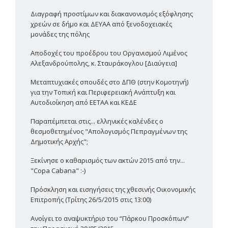
Διαγραφή προστίμων και διακανονισμός εξόφλησης
χρεών σε δήμο και ΔΕΥΑΑ από ξενοδοχειακές
μονάδες της πόλης
Αποδοχές του προέδρου του Οργανισμού Λιμένος
Αλεξανδρούπολης, κ. Σταυράκογλου [Διαύγεια]
Μεταπτυχιακές σπουδές στο ΔΠΘ (στην Κομοτηνή)
για την Τοπική και Περιφερειακή Ανάπτυξη και
Αυτοδιοίκηση από ΕΕΤΑΑ και ΚΕΔΕ
Παραπέμπεται στις... ελληνικές καλένδες ο
θεσμοθετημένος "Απολογισμός Πεπραγμένων της
Δημοτικής Αρχής";
Ξεκίνησε ο καθαρισμός των ακτών 2015 από την...
"Copa Cabana" :-)
Πρόσκληση και εισηγήσεις της χθεσινής Οικονομικής
Επιτροπής (Τρίτης 26/5/2015 στις 13:00)
Ανοίγει το αναψυκτήριο του “Πάρκου Προσκόπων”