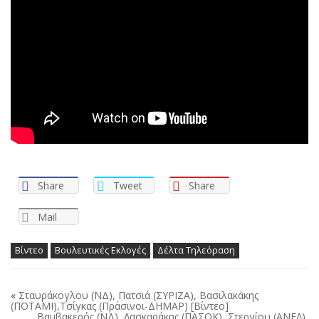
Share
Tweet
Share
Mail
Βίντεο
Βουλευτικές Εκλογές
Δέλτα Τηλεόραση
«
Σταυράκογλου (ΝΔ), Πατσιά (ΣΥΡΙΖΑ), Βασιλακάκης
(ΠΟΤΑΜΙ),Τσίγκας (Πράσινοι-ΔΗΜΑΡ) [Βίντεο]
Βαμβακερός (ΝΔ), Λασκαράκης (ΠΑΣΟΚ), Στεργίου (ΑΝΕΛ),