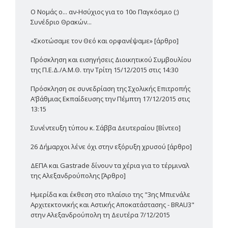
Ο Νομάς ο... αν-Ησύχιος για το 10ο Παγκόσμιο (;)
Συνέδριο Θρακών...
«Σκοτώσαμε τον Θεό και ορφανέψαμε» [άρθρο]
Πρόσκληση και εισηγήσεις Διοικητικού Συμβουλίου
της Π.Ε.Δ./Α.Μ.Θ. την Τρίτη 15/12/2015 στις 14:30
Πρόσκληση σε συνεδρίαση της Σχολικής Επιτροπής
Α’βάθμιας Εκπαίδευσης την Πέμπτη 17/12/2015 στις
13:15
Συνέντευξη τύπου κ. Σάββα Δευτεραίου [Βίντεο]
26 Δήμαρχοι λένε όχι στην εξόρυξη χρυσού [άρθρο]
ΔΕΠΑ και Gastrade δίνουν τα χέρια για το τέρμιναλ
της Αλεξανδρούπολης [Άρθρο]
Ημερίδα και έκθεση στο πλαίσιο της "3ης Μπιενάλε
Αρχιτεκτονικής και Αστικής Αποκατάστασης - BRAU3"
στην Αλεξανδρούπολη τη Δευτέρα 7/12/2015