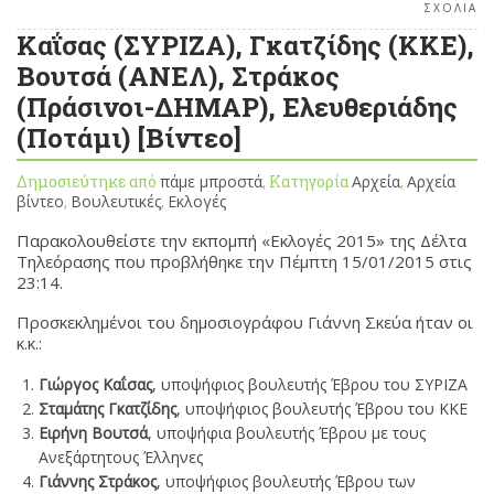
ΣΧΟΛΙΑ
Καΐσας (ΣΥΡΙΖΑ), Γκατζίδης (ΚΚΕ),
Βουτσά (ΑΝΕΛ), Στράκος
(Πράσινοι-ΔΗΜΑΡ), Ελευθεριάδης
(Ποτάμι) [Βίντεο]
Δημοσιεύτηκε από
πάμε μπροστά
, Κατηγορία
Αρχεία
,
Αρχεία
βίντεο
,
Βουλευτικές
,
Εκλογές
Παρακολουθείστε την εκπομπή «Εκλογές 2015» της Δέλτα
Τηλεόρασης που προβλήθηκε την Πέμπτη 15/01/2015 στις
23:14.
Προσκεκλημένοι του δημοσιογράφου Γιάννη Σκεύα ήταν οι
κ.κ.:
Γιώργος Καΐσας
, υποψήφιος βουλευτής Έβρου του ΣΥΡΙΖΑ
Σταμάτης Γκατζίδης
, υποψήφιος βουλευτής Έβρου του ΚΚΕ
Ειρήνη Βουτσά
, υποψήφια βουλευτής Έβρου με τους
Ανεξάρτητους Έλληνες
Γιάννης Στράκος
, υποψήφιος βουλευτής Έβρου των