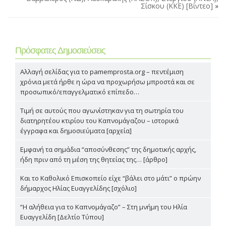
Σίσκου (ΚΚΕ) [Βίντεο]
»
Πρόσφατες Δημοσιεύσεις
Αλλαγή σελίδας για το pamemprosta.org – πεντέμιση
χρόνια μετά ήρθε η ώρα να προχωρήσω μπροστά και σε
προσωπικό/επαγγελματικό επίπεδο…
Τιμή σε αυτούς που αγωνίστηκαν για τη σωτηρία του
διατηρητέου κτιρίου του Καπνομάγαζου – ιστορικά
έγγραφα και δημοσιεύματα [αρχεία]
Εμφανή τα σημάδια “αποσύνθεσης” της δημοτικής αρχής,
ήδη πριν από τη μέση της θητείας της… [άρθρο]
Και το Καθολικό Επισκοπείο είχε “βάλει στο μάτι” ο πρώην
δήμαρχος Ηλίας Ευαγγελίδης [σχόλιο]
“Η αλήθεια για το Καπνομάγαζο” – Στη μνήμη του Ηλία
Ευαγγελίδη [Δελτίο Τύπου]