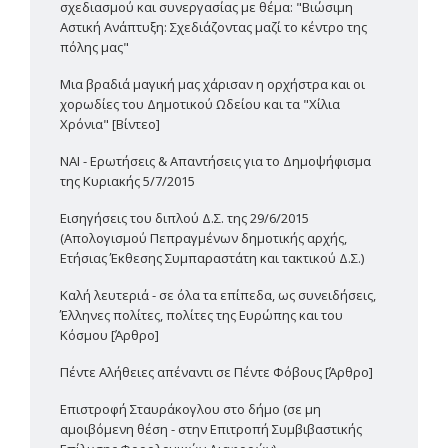
σχεδιασμού και συνεργασίας με θέμα: "Βιώσιμη
Αστική Ανάπτυξη: Σχεδιάζοντας μαζί το κέντρο της
πόλης μας"
Μια βραδιά μαγική μας χάρισαν η ορχήστρα και οι
χορωδίες του Δημοτικού Ωδείου και τα "Χίλια
Χρόνια" [Βίντεο]
ΝΑΙ - Ερωτήσεις & Απαντήσεις για το Δημοψήφισμα
της Κυριακής 5/7/2015
Εισηγήσεις του διπλού Δ.Σ. της 29/6/2015
(Απολογισμού Πεπραγμένων δημοτικής αρχής,
Ετήσιας Έκθεσης Συμπαραστάτη και τακτικού Δ.Σ.)
Καλή λευτεριά - σε όλα τα επίπεδα, ως συνειδήσεις,
Έλληνες πολίτες, πολίτες της Ευρώπης και του
Κόσμου [Άρθρο]
Πέντε Αλήθειες απέναντι σε Πέντε Φόβους [Άρθρο]
Επιστροφή Σταυράκογλου στο δήμο (σε μη
αμοιβόμενη θέση - στην Επιτροπή Συμβιβαστικής