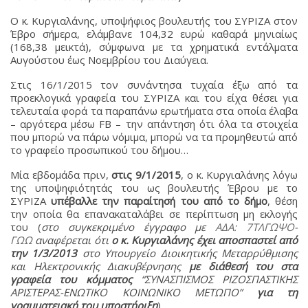
Ο κ. Κυργιαλάνης, υποψήφιος βουλευτής του ΣΥΡΙΖΑ στον
Έβρο σήμερα, ελάμβανε 104,32 ευρώ καθαρά μηνιαίως
(168,38 μεικτά), σύμφωνα με τα χρηματικά εντάλματα
Αυγούστου έως Νοεμβρίου του Διαύγεια.
Στις 16/1/2015 τον συνάντησα τυχαία έξω από τα
προεκλογικά γραφεία του ΣΥΡΙΖΑ και του είχα θέσει για
τελευταία φορά τα παραπάνω ερωτήματα στα οποία έλαβα
– αργότερα μέσω FB – την απάντηση ότι όλα τα στοιχεία
που μπορώ να πάρω νόμιμα, μπορώ να τα προμηθευτώ από
το γραφείο προσωπικού του δήμου…
Μία εβδομάδα πριν,
στις 9/1/2015
, ο κ. Κυργιαλάνης λόγω
της υποψηφιότητάς του ως βουλευτής Έβρου με το
ΣΥΡΙΖΑ
υπέβαλλε
την παραίτησή του από το δήμο
, θέση
την οποία θα επανακαταλάβει σε περίπτωση μη εκλογής
του (
στο συγκεκριμένο έγγραφο με
ΑΔΑ: 7ΤΛΓΩΨΟ-
ΓΩΩ
αναφέρεται ότι
ο κ. Κυργιαλάνης έχει αποσπαστεί
από
την 1/3/2013
στο Υπουργείο Διοικητικής Μεταρρύθμισης
και Ηλεκτρονικής Διακυβέρνησης
με διάθεσή του στα
γραφεία του κόμματος
“ΣΥΝΑΣΠΙΣΜΟΣ ΡΙΖΟΣΠΑΣΤΙΚΗΣ
ΑΡΙΣΤΕΡΑΣ-ΕΝΩΤΙΚΟ ΚΟΙΝΩΝΙΚΟ ΜΕΤΩΠΟ”
για τη
γραμματειακή του υποστήριξη
).