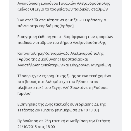
Ανακοίνωση Συλλόγου Γυναικών Αλεξανδρούπολης
(μέλος ΟΓΕ) για τα τροφεία των παιδικών σταθμών
Ένα στολίδι σταμάτησε να φωτίζει - Η Θράσσα για
πάντα στην καρδιά μας [Άρθρο]
Εισηγητική έκθεση για τη διαμόρφωση των τροφείων
παιδικών σταθμών του Δήμου Αλεξανδρούπολης
Καπναποθήκη/Καπνομάγαζο Αλεξανδρούπολης
[Άρθρο της Διεύθυνσης Προστασίας και
Αναστήλωσης Νεώτερων και Σύγχρονων Μνημείων]
Τέσσερις γενιές ερημίτικης ζωής σε ένα τεκέ χαμένο
στο βουνό, στο Διδυμότειχο του Έβρου, στον
αλεβίτικο τεκέ του Σεγήτ Αλή Σουλτάν στη Ρούσσα
[άρθρο]
Εισηγήσεις της 25ης τακτικής συνεδρίασης ΔΣ της
Τετάρτης 20/10/2015 [ενημέρωση 21/10 13:03]
Πρόσκληση σε 25η τακτική συνεδρίαση την Τετάρτη
21/10/2015 στις 18:00