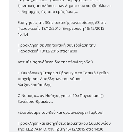
ζωντανές μεταδόσεις των δημοτικών συμβουλίων ο
κ. δήμαρχος, όχι από εμάς όμως...
Εισηγήσεις της 30ης τακτικής συνεδρίασης ΔΣ της
Παρασκευής 18/12/2015 [Ενημέρωση 18/12/2015
15:45]
Πρόσκληση σε 30η τακτική συνεδρίαση την
Παρασκευή 18/12/2015 στις 18:00
Απευθείας ανάθεση δια της πλαγίας οδού
Η Οικολογική Εταιρεία Έβρου για το Τοπικό Σχέδιο
Διαχείρισης Αποβλήτων του Δήμου
Αλεξανδρούπολης
Ο Νομάς ο... αν-Ησύχιος για το 10ο Παγκόσμιο (;)
Συνέδριο Θρακών...
«Σκοτώσαμε τον Θεό και ορφανέψαμε» [άρθρο]
Πρόσκληση και εισηγήσεις Διοικητικού Συμβουλίου
της Π.Ε.Δ./Α.Μ.Θ. την Τρίτη 15/12/2015 στις 14:30