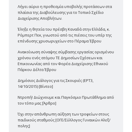
Λήγει αύριο η προθεσμία υποβολής προτάσεων στα
πλαίσια της Διαβούλευσης για το Τοπικό Σχέδιο
Διαχείρισης Αποβλήτων.
Έληξε η θητεία του πρέσβη Καναδά στην Ελλάδα, κ.
Ρόμπερτ Πεκ, γνωστού από τις πιέσεις του υπέρ της
επένδυσης χρυσωρυχείων στο Πέραμα Έβρου
Ανακοίνωση σύναψης σύμβασης εργασίας ορισμένου
χρόνου ενός ατόμου ΤΕ Δημοσίων Σχέσεων και
Επικοινωνίας από τον Φορέα Διαχείρισης Εθνικού
Πάρκου Δέλτα Έβρου
Δημόσιος Διάλογος για τις Σκουριές (ΕΡΤ3,
14/10/2015) [Βίντεο]
Ντροπή! Διώχνουμε και Παγκόσμιο Πρωτάθλημα από
τον τόπο μας [Άρθρο]
Όχι στην απάνθρωπη αύξηση των τροφείων στους
παιδικούς σταθμούς [ΟΓΕ/Σύλλογος Γυναικών Αλεξ/
πολης]