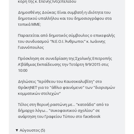
κόρη της κ. Ελένης Ιντζεπελίδου
Δημοσθένης Δούκας: Είναι συμβατή η ιδιότητα του
δημοτικού υπαλλήλου και του δημοσιογράφου στα
τοπικά ΜΜΕ;
Παραιτείται από δημοτικός σύμβουλος ο επικεφαλής
του συνδυασμού "Ν.Ε.Ο.Ι. Άνθρωποι" κ. Ιωάννης
Γιαννόπουλος
Πρόσκληση σε συνεδρίαση της Σχολικής Επιτροπής
Α'βάθμιας Εκπαίδευσης την Τετάρτη 9/9/2015 στις
10:00
Δηλώσεις "Ιερόθεου του Καυσοκαλυβίτη" στο
ΘράκηΝΕΤ για το "άθλιο φαινόμενο" των "διορισμών
κομματικών στελεχών"
Τέλος στη θερινή ραστώνη με... "κατσάδα" από το
δήμαρχο λόγω... "συκοφαντικού σχολίου" σε
ανάρτηση του Γραφείου Τύπου στο facebook
▼
Αύγουστος (5)