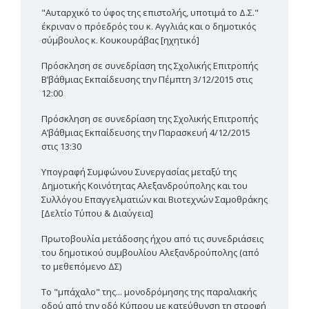
"Αυταρχικό το ύφος της επιστολής, υποτιμά το Δ.Σ."
έκριναν ο πρόεδρός του κ. Αγγλιάς και ο δημοτικός
σύμβουλος κ. Κουκουράβας [ηχητικό]
Πρόσκληση σε συνεδρίαση της Σχολικής Επιτροπής
Β’βάθμιας Εκπαίδευσης την Πέμπτη 3/12/2015 στις
12:00
Πρόσκληση σε συνεδρίαση της Σχολικής Επιτροπής
Α’βάθμιας Εκπαίδευσης την Παρασκευή 4/12/2015
στις 13:30
Υπογραφή Συμφώνου Συνεργασίας μεταξύ της
Δημοτικής Κοινότητας Αλεξανδρούπολης και του
Συλλόγου Επαγγελματιών και Βιοτεχνών Σαμοθράκης
[Δελτίο Τύπου & Διαύγεια]
Πρωτοβουλία μετάδοσης ήχου από τις συνεδριάσεις
του δημοτικού συμβουλίου Αλεξανδρούπολης (από
το μεθεπόμενο ΔΣ)
Το "μπάχαλο" της... μονοδρόμησης της παραλιακής
οδού από την οδό Κύπρου με κατεύθυνση τη στροφή