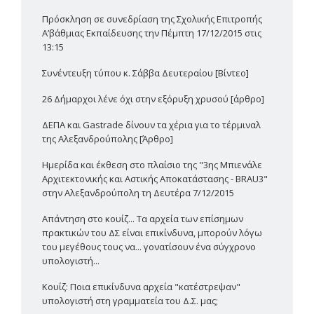
Πρόσκληση σε συνεδρίαση της Σχολικής Επιτροπής
Α’βάθμιας Εκπαίδευσης την Πέμπτη 17/12/2015 στις
13:15
Συνέντευξη τύπου κ. Σάββα Δευτεραίου [Βίντεο]
26 Δήμαρχοι λένε όχι στην εξόρυξη χρυσού [άρθρο]
ΔΕΠΑ και Gastrade δίνουν τα χέρια για το τέρμιναλ
της Αλεξανδρούπολης [Άρθρο]
Ημερίδα και έκθεση στο πλαίσιο της "3ης Μπιενάλε
Αρχιτεκτονικής και Αστικής Αποκατάστασης - BRAU3"
στην Αλεξανδρούπολη τη Δευτέρα 7/12/2015
Απάντηση στο κουίζ... Τα αρχεία των επίσημων
πρακτικών του ΔΣ είναι επικίνδυνα, μπορούν λόγω
του μεγέθους τους να... γονατίσουν ένα σύγχρονο
υπολογιστή...
Κουίζ: Ποια επικίνδυνα αρχεία "κατέστρεψαν"
υπολογιστή στη γραμματεία του Δ.Σ. μας;