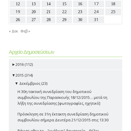
17
12
13
14
15
16
18
19
22
24
25
20
21
23
31
26
27
28
29
30
« Δεκ
Φεβ »
Αρχείο Δημοσιεύσεων
►
2016 (112)
▼
2015 (314)
▼
Δεκέμβριος (23)
Η 30η τακτική συνεδρίαση του δημοτικού
συμβουλίου της Παρασκευής 18/12/2015… μετά τη
λήξη της συνεδρίασης [φωτογραφίες, ηχητικό]
Πρόσκληση σε 31η έκτακτη συνεδρίαση δημοτικού
συμβουλίου σήμερα Δευτέρα 21/12/2015 στις 13:30
Ράγισε χθες το... "γυάλινο" δημαρχείο... Θέλει