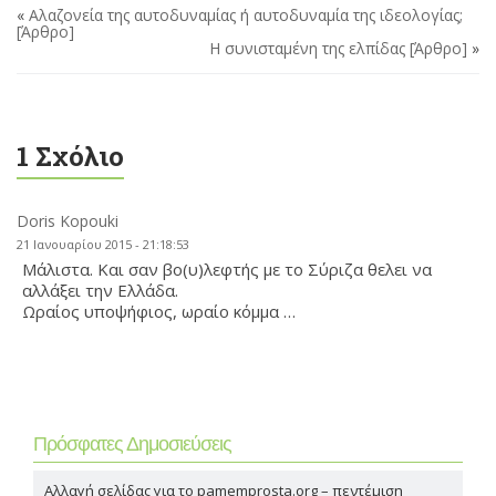
«
Αλαζονεία της αυτοδυναμίας ή αυτοδυναμία της ιδεολογίας;
[Άρθρο]
Η συνισταμένη της ελπίδας [Άρθρο]
»
1 Σχόλιο
Doris Kopouki
21 Ιανουαρίου 2015 - 21:18:53
Μάλιστα. Και σαν βο(υ)λεφτής με το Σύριζα θελει να
αλλάξει την Ελλάδα.
Ωραίος υποψήφιος, ωραίο κόμμα …
Πρόσφατες Δημοσιεύσεις
Αλλαγή σελίδας για το pamemprosta.org – πεντέμιση