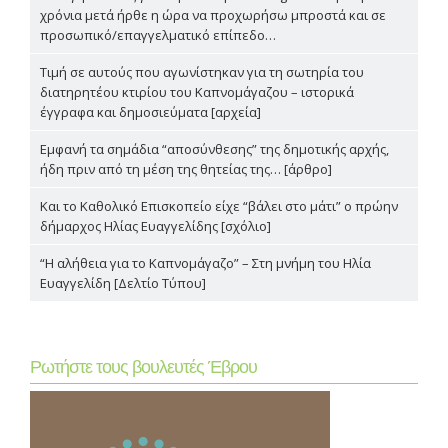
χρόνια μετά ήρθε η ώρα να προχωρήσω μπροστά και σε
προσωπικό/επαγγελματικό επίπεδο…
Τιμή σε αυτούς που αγωνίστηκαν για τη σωτηρία του
διατηρητέου κτιρίου του Καπνομάγαζου – ιστορικά
έγγραφα και δημοσιεύματα [αρχεία]
Εμφανή τα σημάδια “αποσύνθεσης” της δημοτικής αρχής,
ήδη πριν από τη μέση της θητείας της… [άρθρο]
Και το Καθολικό Επισκοπείο είχε “βάλει στο μάτι” ο πρώην
δήμαρχος Ηλίας Ευαγγελίδης [σχόλιο]
“Η αλήθεια για το Καπνομάγαζο” – Στη μνήμη του Ηλία
Ευαγγελίδη [Δελτίο Τύπου]
Ρωτήστε τους βουλευτές Έβρου