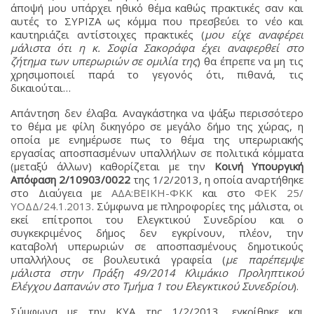
άποψή μου υπάρχει ηθικό θέμα καθώς πρακτικές σαν και
αυτές το ΣΥΡΙΖΑ ως κόμμα που πρεσβεύει το νέο και
καυτηριάζει αντίστοιχες πρακτικές (
μου είχε αναφέρει
μάλιστα ότι η κ. Σοφία Σακοράφα έχει αναφερθεί στο
ζήτημα των υπερωριών σε ομιλία της
) θα έπρεπε να μη τις
χρησιμοποιεί παρά το γεγονός ότι, πιθανά, τις
δικαιούται…
Απάντηση δεν έλαβα. Αναγκάστηκα να ψάξω περισσότερο
το θέμα με φίλη δικηγόρο σε μεγάλο δήμο της χώρας, η
οποία με ενημέρωσε πως το θέμα της υπερωριακής
εργασίας αποσπασμένων υπαλλήλων σε πολιτικά κόμματα
(μεταξύ άλλων) καθορίζεται με την
Κοινή Υπουργική
Απόφαση 2/10903/0022
της 1/2/2013, η οποία αναρτήθηκε
στο Διαύγεια με
ΑΔΑ:ΒΕΙΚΗ-ΦΚΚ
και στο
ΦΕΚ 25/
ΥΟΔΔ/24.1.2013
. Σύμφωνα με πληροφορίες της μάλιστα, οι
εκεί επίτροποι του Ελεγκτικού Συνεδρίου και ο
συγκεκριμένος δήμος δεν εγκρίνουν, πλέον, την
καταβολή υπερωριών σε αποσπασμένους δημοτικούς
υπαλλήλους σε βουλευτικά γραφεία (
με παρέπεμψε
μάλιστα στην Πράξη 49/2014 Κλιμάκιο Προληπτικού
Ελέγχου Δαπανών στο Τμήμα 1 του Ελεγκτικού Συνεδρίου
).
Σύμφωνα με την ΚΥΑ της 1/2/2013, εγκρίθηκε και