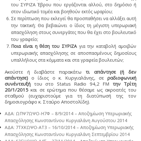
του ΣΥΡΙΖΑ Έβρου που εργάζονται αλλού, στο δημόσιο ή
στον ιδιωτικό τομέα και βοηθούν εκτός ωραρίου;
Σε περίπτωση που εκλεγεί θα προσπαθήσει να αλλάξει αυτή
την τακτική; Θα βεβαιώνει ο ίδιος τη μέγιστη υπερωριακή
απασχόληση στους συνεργάτες που θα έχει στο βουλευτικό
του γραφείο;
Ποια είναι η θέση του ΣΥΡΙΖΑ
για την καταβολή αμοιβών
υπερωριακής απασχόλησης σε αποσπασμένους δημοσίους
υπαλλήλους στα κόμματα και στα γραφεία βουλευτών;
Ακούστε ή διαβάστε παρακάτω
τι απάντησε (ή δεν
απάντησε)
ο ίδιος ο κ. Κυργιαλάνης, σε
ραδιοφωνική
συνέντευξή
του στο Status Radio 94,2 FM
την Τρίτη
20/1/2015
και σε ερώτημα που θέσαμε ως ακροατές του
σταθμού (ευχαριστούμε για τη διατύπωσή της τον
δημοσιογράφο κ. Σταύρο Αποστολίδη).
ΑΔΑ: ΩΠΨ7ΩΨΟ-Η7Φ – 8/9/2014 – Αποζημίωση Υπερωριακής
Απασχόλησης Κωνσταντίνου Κυργιαλάνη Αυγούστου 2014
ΑΔΑ: 7ΤΧΚΩΨΟ-ΑΤ3 – 16/10/2014 – Αποζημίωση Υπερωριακής
Απασχόλησης Κωνσταντίνου Κυργιαλάνη Σεπτεμβρίου 2014