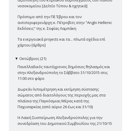
αξιοποίηση του κτιριακού συμπλέγματος του παλιού
νοσοκομείου [Δελτίο Τύπου & ηχητικά]
Πρόστιμο από την ΠΕ Έβρου και τον
αντιπεριφερειάρχη κ. Πέτροβιτς στην "Anglo Hellenic
Εκδόσεις" της κ. Σοφίας Λαμπάκη
Τα ενεργειακά projects και τα... πλωτά σχέδια επί
χάρτου [άρθρο]
▼
Οκτώβριος (21)
Πανελλαδικός ταυτόχρονος δημόσιος θηλασμός και
στην Αλεξανδρούπολη το Σάββατο 31/10/2015 στις
11:00 στο φάρο
Δωρεάν λιπομέτρηση και εκτίμηση σύστασης
σώματος από διαιτολόγους της περιοχής μας στα
πλαίσια της Παγκόσμιας Μέρας κατά της
Παχυσαρκίας (από αύριο 26 έως και 31/10)
Η Λαϊκή Συσπείρωση Αλεξανδρούπολης για την
συνεδρίαση του Δημοτικού Συμβουλίου της 21/10/15