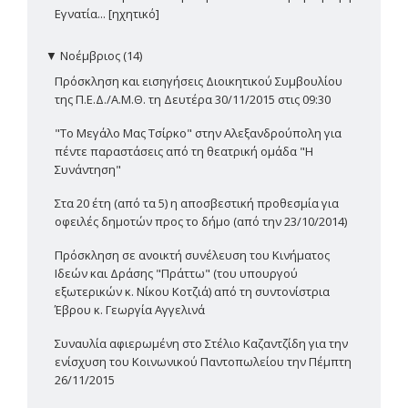
Εγνατία... [ηχητικό]
▼
Νοέμβριος (14)
Πρόσκληση και εισηγήσεις Διοικητικού Συμβουλίου
της Π.Ε.Δ./Α.Μ.Θ. τη Δευτέρα 30/11/2015 στις 09:30
"Το Μεγάλο Μας Τσίρκο" στην Αλεξανδρούπολη για
πέντε παραστάσεις από τη θεατρική ομάδα "Η
Συνάντηση"
Στα 20 έτη (από τα 5) η αποσβεστική προθεσμία για
οφειλές δημοτών προς το δήμο (από την 23/10/2014)
Πρόσκληση σε ανοικτή συνέλευση του Κινήματος
Ιδεών και Δράσης "Πράττω" (του υπουργού
εξωτερικών κ. Νίκου Κοτζιά) από τη συντονίστρια
Έβρου κ. Γεωργία Αγγελινά
Συναυλία αφιερωμένη στο Στέλιο Καζαντζίδη για την
ενίσχυση του Κοινωνικού Παντοπωλείου την Πέμπτη
26/11/2015