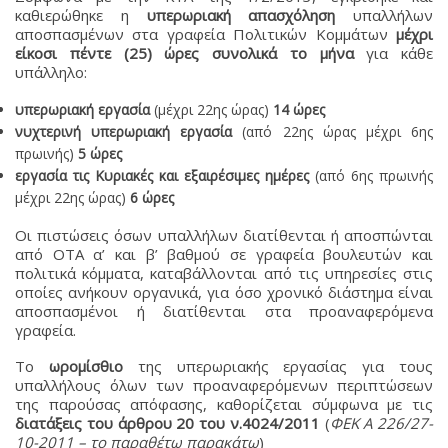
καθιερώθηκε η
υπερωριακή απασχόληση
υπαλλήλων
αποσπασμένων στα γραφεία Πολιτικών Κομμάτων
μέχρι
είκοσι πέντε (25) ώρες συνολικά το μήνα
για κάθε
υπάλληλο:
υπερωριακή εργασία
(μέχρι 22ης ώρας)
14 ώρες
νυχτερινή υπερωριακή εργασία
(από 22ης ώρας μέχρι 6ης
πρωινής)
5 ώρες
εργασία τις Κυριακές και εξαιρέσιμες ημέρες
(από 6ης πρωινής
μέχρι 22ης ώρας)
6 ώρες
Οι πιστώσεις όσων υπαλλήλων διατίθενται ή αποσπώνται
από ΟΤΑ α’ και β’ βαθμού σε γραφεία βουλευτών και
πολιτικά κόμματα, καταβάλλονται από τις υπηρεσίες στις
οποίες ανήκουν οργανικά, για όσο χρονικό διάστημα είναι
αποσπασμένοι ή διατίθενται στα προαναφερόμενα
γραφεία.
Το
ωρομίσθιο
της υπερωριακής εργασίας για τους
υπαλλήλους όλων των προαναφερόμενων περιπτώσεων
της παρούσας απόφασης, καθορίζεται σύμφωνα με τις
διατάξεις του άρθρου 20 του ν.4024/2011
(
ΦΕΚ Α 226/27-
10-2011 – το παραθέτω παρακάτω
)