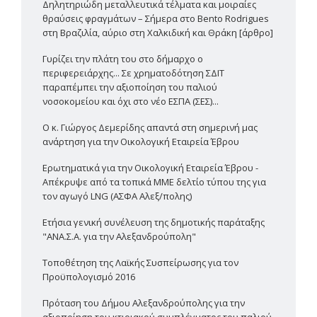
Δηλητηριώδη μεταλλευτικά τέλματα και μοιραίες
θραύσεις φραγμάτων – Σήμερα στο Bento Rodrigues
στη Βραζιλία, αύριο στη Χαλκιδική και Θράκη [άρθρο]
Γυρίζει την πλάτη του στο δήμαρχο ο
περιφερειάρχης... Σε χρηματοδότηση ΣΔΙΤ
παραπέμπει την αξιοποίηση του παλιού
νοσοκομείου και όχι στο νέο ΕΣΠΑ (ΣΕΣ)...
Ο κ. Γιώργος Δεμερίδης απαντά στη σημερινή μας
ανάρτηση για την Οικολογική Εταιρεία Έβρου
Ερωτηματικά για την Οικολογική Εταιρεία Έβρου -
Απέκρυψε από τα τοπικά ΜΜΕ δελτίο τύπου της για
τον αγωγό LNG (ΑΣΦΑ Αλεξ/πολης)
Ετήσια γενική συνέλευση της δημοτικής παράταξης
"ΑΝΑ.Σ.Α. για την Αλεξανδρούπολη"
Τοποθέτηση της Λαϊκής Συσπείρωσης για τον
Προϋπολογισμό 2016
Πρόταση του Δήμου Αλεξανδρούπολης για την