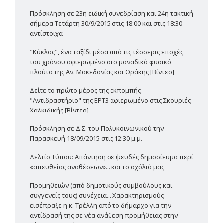
Πρόσκληση σε 23η ειδική συνεδρίαση και 24η τακτική
σήμερα Τετάρτη 30/9/2015 στις 18:00 και στις 18:30
αντίστοιχα
"Κύκλος", ένα ταξίδι μέσα από τις τέσσερις εποχές
του χρόνου αφιερωμένο στο μοναδικό φυσικό
πλούτο της Αν. Μακεδονίας και Θράκης [Βίντεο]
Δείτε το πρώτο μέρος της εκπομπής
"Αντιδραστήριο" της ΕΡΤ3 αφιερωμένο στις Σκουριές
Χαλκιδικής [Βίντεο]
Πρόσκληση σε Δ.Σ. του Πολυκοινωνικού την
Παρασκευή 18/09/2015 στις 12:30 μ.μ.
Δελτίο Τύπου: Απάντηση σε ψευδές δημοσίευμα περί
«απευθείας αναθέσεων»... και το σχόλιό μας
Προμηθειών (από δημοτικούς συμβούλους και
συγγενείς τους) συνέχεια... Χαρακτηρισμούς
εισέπραξε η κ. Τρέλλη από το δήμαρχο για την
αντίδρασή της σε νέα ανάθεση προμήθειας στην