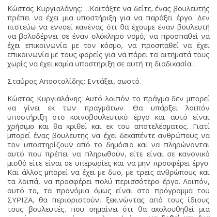
Κώστας Κυργιαλάνης: …Κοιτάξτε να δείτε, ένας βουλευτής
πρέπει να έχει μια υποστήριξη για να παράξει έργο. Δεν
πιστεύω να εννοεί κανένας ότι θα έχουμε έναν βουλευτή
να βολοδέρνει σε έναν ολόκληρο νομό, να προσπαθεί να
έχει επικοινωνία με τον κόσμο, να προσπαθεί να έχει
επικοινωνία με τους φορείς για να πάρει τα αιτήματά τους
χωρίς να έχει καμία υποστήριξη σε αυτή τη διαδικασία…
Σταύρος Αποστολίδης: Εντάξει, σωστό.
Κώστας Κυργιαλάνης: Αυτό λοιπόν το πράγμα δεν μπορεί
να γίνει εκ των πραγμάτων. Θα υπάρξει λοιπόν
υποστήριξη στο κοινοβουλευτικό έργο και αυτό είναι
χρήσιμο και θα κριθεί και εκ του αποτελέσματος. Γιατί
μπορεί ένας βουλευτής να έχει δεκαπέντε ανθρώπους να
τον υποστηρίζουν από το δημόσιο και να πληρώνονται
αυτό που πρέπει να πληρωθούν, είτε είναι σε κανονικό
μισθό είτε είναι σε υπερωρίες και να μην προσφέρει έργο.
Και άλλος μπορεί να έχει με δυο, με τρεις ανθρώπους και
τα λοιπά, να προσφέρει πολύ περισσότερο έργο. Λοιπόν,
αυτό το, τα προνόμια όμως είναι στο πρόγραμμα του
ΣΥΡΙΖΑ, θα περιοριστούν, ξεκινώντας από τους ίδιους
τους βουλευτές, που σημαίνει ότι θα ακολουθηθεί μια