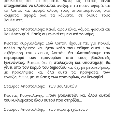
βουλευτές και τα κόμματα.
Αυτό
, ως τέτοιο,
είναι
υποχρεωτικό να υλοποιείται
ανεξάρτητα ποιον αφορά, και
τα λοιπά, και αφορά όλους τους αποσπασμένους στα
κόμματα, αφορά όλα τα κόμματα, σε όλους τους
βουλευτές…
Σταύρος Αποστολίδης: Καλά, αφού είναι νόμος, φυσικά και
θα υλοποιηθεί.
Εσείς συμφωνείτε με αυτό το νόμο;
Κώστας Κυργιαλάνης: Εδώ λοιπόν έχουμε πει για πολλά,
πολλά πράγματα και
ήταν καλό που τέθηκε αυτό
. Σαν
κυβέρνηση του ΣΥΡΙΖΑ, λοιπόν,
θα υλοποιήσουμε τον
περιορισμό των προνομίων από τους βουλευτές
ξεκινώντας.
Είπαμε ότι
η στελέχωση και υποστήριξη θα
γίνει από τον κορμό του δημοσίου
και όχι με μετακινήσεις,
με προσλήψεις και όλα αυτά τα πράγματα, των
εργαζομένων,
με μειώσεις των προνομίων, αν θεωρηθεί.
..
Σταύρος Αποστολίδης: …των βουλευτών;
Κώστας Κυργιαλάνης: …
των βουλευτών και όλου αυτού
του κυκλώματος όλου αυτού που στηρίζει
…
Σταύρος Αποστολίδης: …των παρατρεχάμενων…