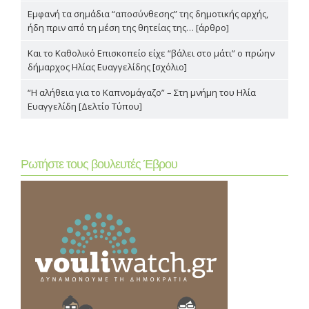
Εμφανή τα σημάδια “αποσύνθεσης” της δημοτικής αρχής,
ήδη πριν από τη μέση της θητείας της… [άρθρο]
Και το Καθολικό Επισκοπείο είχε “βάλει στο μάτι” ο πρώην
δήμαρχος Ηλίας Ευαγγελίδης [σχόλιο]
“Η αλήθεια για το Καπνομάγαζο” – Στη μνήμη του Ηλία
Ευαγγελίδη [Δελτίο Τύπου]
Ρωτήστε τους βουλευτές Έβρου