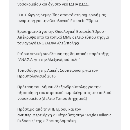
νοσοκομείου και όχι στο νέο ΕΣΠΑ (ΣΕΣ)...
Ο κ. Γιώργος Δεμερίδης απαντά στη σημερινή μας
ανάρτηση για την Οικολογική Εταιρεία Έβρου
Ερωτηματικά για την Οικολογική Εταιρεία Έβρου -
Απέκρυψε από τα τοπικά ΜΜΕ δελτίο τύπου της για
τον αγωγό LNG (ΑΣΦΑ Αλεξ/πολης)
Ετήσια γενική συνέλευση της δημοτικής παράταξης
"ΑΝΑ.Σ.Α. για την Αλεξανδρούπολη"
Τοποθέτηση της Λαϊκής Συσπείρωσης για τον
Προϋπολογισμό 2016
Πρόταση του Δήμου Αλεξανδρούπολης για την
αξιοποίηση του κτιριακού συμπλέγματος του παλιού
νοσοκομείου [Δελτίο Τύπου & ηχητικά]
Πρόστιμο από την ΠΕ Έβρου και τον
αντιπεριφερειάρχη κ. Πέτροβιτς στην "Anglo Hellenic
Εκδόσεις" της κ. Σοφίας Λαμπάκη