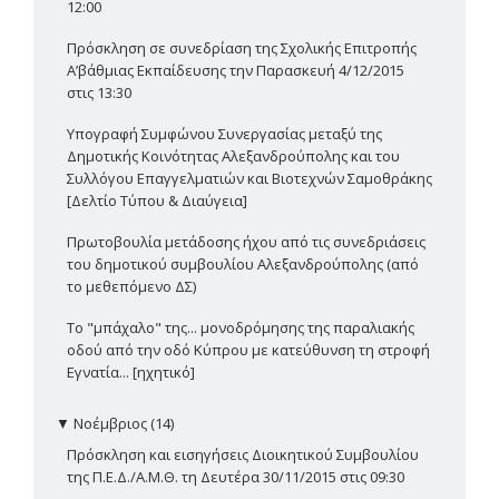
12:00
Πρόσκληση σε συνεδρίαση της Σχολικής Επιτροπής
Α’βάθμιας Εκπαίδευσης την Παρασκευή 4/12/2015
στις 13:30
Υπογραφή Συμφώνου Συνεργασίας μεταξύ της
Δημοτικής Κοινότητας Αλεξανδρούπολης και του
Συλλόγου Επαγγελματιών και Βιοτεχνών Σαμοθράκης
[Δελτίο Τύπου & Διαύγεια]
Πρωτοβουλία μετάδοσης ήχου από τις συνεδριάσεις
του δημοτικού συμβουλίου Αλεξανδρούπολης (από
το μεθεπόμενο ΔΣ)
Το "μπάχαλο" της... μονοδρόμησης της παραλιακής
οδού από την οδό Κύπρου με κατεύθυνση τη στροφή
Εγνατία... [ηχητικό]
▼
Νοέμβριος (14)
Πρόσκληση και εισηγήσεις Διοικητικού Συμβουλίου
της Π.Ε.Δ./Α.Μ.Θ. τη Δευτέρα 30/11/2015 στις 09:30