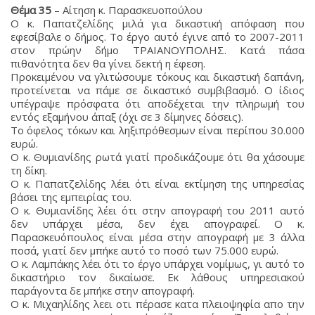
Θέμα 35
– Αίτηση κ. Παρασκευοπούλου
Ο κ. Παπατζελίδης μιλά για δικαστική απόφαση που
εφεσίβαλε ο δήμος. Το έργο αυτό έγινε από το 2007-2011
στον πρώην δήμο ΤΡΑΙΑΝΟΥΠΟΛΗΣ. Κατά πάσα
πιθανότητα δεν θα γίνει δεκτή η έφεση.
Προκειμένου να γλιτώσουμε τόκους και δικαστική δαπάνη,
προτείνεται να πάμε σε δικαστικό συμβιβασμό. Ο ίδιος
υπέγραψε πρόσφατα ότι αποδέχεται την πληρωμή του
εντός εξαμήνου άπαξ (όχι σε 3 δίμηνες δόσεις).
Το όφελος τόκων και ληξιπρόθεσμων είναι περίπου 30.000
ευρώ.
Ο κ. Θυμιανίδης ρωτά γιατί προδικάζουμε ότι θα χάσουμε
τη δίκη.
Ο κ. Παπατζελίδης λέει ότι είναι εκτίμηση της υπηρεσίας
βάσει της εμπειρίας του.
Ο κ. Θυμιανίδης λέει ότι στην απογραφή του 2011 αυτό
δεν υπάρχει μέσα, δεν έχει απογραφεί. Ο κ.
Παρασκευόπουλος είναι μέσα στην απογραφή με 3 άλλα
ποσά, γιατί δεν μπήκε αυτό το ποσό των 75.000 ευρώ.
Ο κ. Λαμπάκης λέει ότι το έργο υπάρχει νομίμως, γι αυτό το
δικαστήριο τον δικαίωσε. Εκ λάθους υπηρεσιακού
παράγοντα δε μπήκε στην απογραφή.
Ο κ. Μιχαηλίδης λεει οτι πέρασε κατα πλειοψηφία απο την