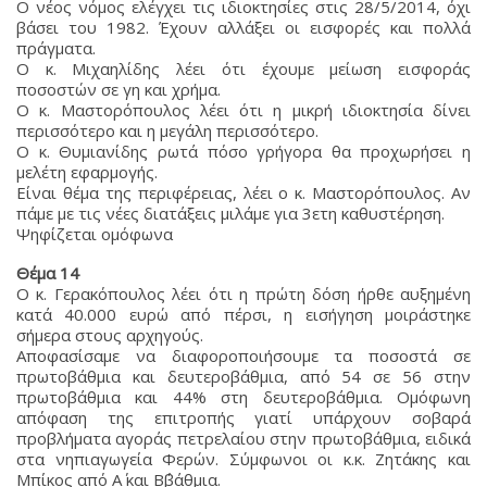
Ο νέος νόμος ελέγχει τις ιδιοκτησίες στις 28/5/2014, όχι
βάσει του 1982. Έχουν αλλάξει οι εισφορές και πολλά
πράγματα.
Ο κ. Μιχαηλίδης λέει ότι έχουμε μείωση εισφοράς
ποσοστών σε γη και χρήμα.
Ο κ. Μαστορόπουλος λέει ότι η μικρή ιδιοκτησία δίνει
περισσότερο και η μεγάλη περισσότερο.
Ο κ. Θυμιανίδης ρωτά πόσο γρήγορα θα προχωρήσει η
μελέτη εφαρμογής.
Είναι θέμα της περιφέρειας, λέει ο κ. Μαστορόπουλος. Αν
πάμε με τις νέες διατάξεις μιλάμε για 3ετη καθυστέρηση.
Ψηφίζεται ομόφωνα
Θέμα 14
Ο κ. Γερακόπουλος λέει ότι η πρώτη δόση ήρθε αυξημένη
κατά 40.000 ευρώ από πέρσι, η εισήγηση μοιράστηκε
σήμερα στους αρχηγούς.
Αποφασίσαμε να διαφοροποιήσουμε τα ποσοστά σε
πρωτοβάθμια και δευτεροβάθμια, από 54 σε 56 στην
πρωτοβάθμια και 44% στη δευτεροβάθμια. Ομόφωνη
απόφαση της επιτροπής γιατί υπάρχουν σοβαρά
προβλήματα αγοράς πετρελαίου στην πρωτοβάθμια, ειδικά
στα νηπιαγωγεία Φερών. Σύμφωνοι οι κ.κ. Ζητάκης και
Μπίκος από Α΄ και Β΄βάθμια.