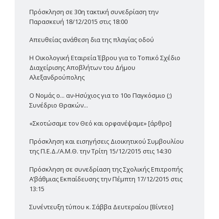
Πρόσκληση σε 30η τακτική συνεδρίαση την
Παρασκευή 18/12/2015 στις 18:00
Απευθείας ανάθεση δια της πλαγίας οδού
Η Οικολογική Εταιρεία Έβρου για το Τοπικό Σχέδιο
Διαχείρισης Αποβλήτων του Δήμου
Αλεξανδρούπολης
Ο Νομάς ο... αν-Ησύχιος για το 10ο Παγκόσμιο (;)
Συνέδριο Θρακών...
«Σκοτώσαμε τον Θεό και ορφανέψαμε» [άρθρο]
Πρόσκληση και εισηγήσεις Διοικητικού Συμβουλίου
της Π.Ε.Δ./Α.Μ.Θ. την Τρίτη 15/12/2015 στις 14:30
Πρόσκληση σε συνεδρίαση της Σχολικής Επιτροπής
Α’βάθμιας Εκπαίδευσης την Πέμπτη 17/12/2015 στις
13:15
Συνέντευξη τύπου κ. Σάββα Δευτεραίου [Βίντεο]