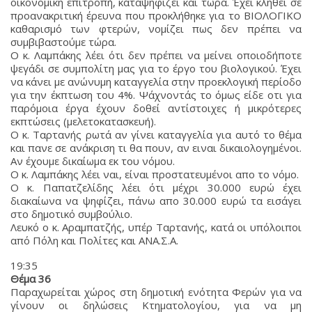
οικονομικη επιτροπή, καταψηφίζει και τώρα. Έχει κληθεί σε
προανακριτική έρευνα που προκλήθηκε για το ΒΙΟΛΟΓΙΚΟ
καθαρισμό των φτερών, νομίζει πως δεν πρέπει να
συμβιβαστούμε τώρα.
Ο κ. Λαμπάκης λέει ότι δεν πρέπει να μείνει οποιοδήποτε
ψεγάδι σε συμπολίτη μας για το έργο του βιολογικού. Έχει
να κάνει με ανώνυμη καταγγελία στην προεκλογική περίοδο
για την έκπτωση του 4%. Ψάχνοντάς το όμως είδε οτι για
παρόμοια έργα έχουν δοθεί αντίστοιχες ή μικρότερες
εκπτώσεις (μελετοκατασκευή).
Ο κ. Ταρτανής ρωτά αν γίνει καταγγελία για αυτό το θέμα
και πανε σε ανάκριση τι θα πουν, αν ειναι δικαιολογημένοι.
Αν έχουμε δικαίωμα εκ του νόμου.
Ο κ. Λαμπάκης λέει ναι, είναι προστατευμένοι απο το νόμο.
Ο κ. Παπατζελίδης λέει ότι μέχρι 30.000 ευρώ έχει
διακαίωνα να ψηφίζει, πάνω απο 30.000 ευρώ τα εισάγει
στο δημοτικό συμβούλιο.
Λευκό ο κ. Αραμπατζής, υπέρ Ταρτανής, κατά οι υπόλοιποι
από Πόλη και Πολίτες και ΑΝΑ.Σ.Α.
19:35
Θέμα 36
Παραχωρείται χώρος στη δημοτική ενότητα Φερών για να
γίνουν οι δηλώσεις Κτηματολογίου, για να μη