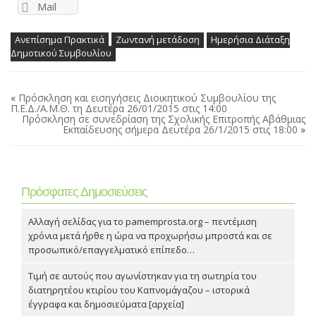
Mail
Ανεπίσημα Πρακτικά
Ζωντανή μετάδοση
Ημερήσια Διάταξη
Δημοτικού Συμβουλίου
«
Πρόσκληση και εισηγήσεις Διοικητικού Συμβουλίου της
Π.Ε.Δ./Α.Μ.Θ. τη Δευτέρα 26/01/2015 στις 14:00
Πρόσκληση σε συνεδρίαση της Σχολικής Επιτροπής Α΄βάθμιας
Εκπαίδευσης σήμερα Δευτέρα 26/1/2015 στις 18:00
»
Πρόσφατες Δημοσιεύσεις
Αλλαγή σελίδας για το pamemprosta.org – πεντέμιση
χρόνια μετά ήρθε η ώρα να προχωρήσω μπροστά και σε
προσωπικό/επαγγελματικό επίπεδο…
Τιμή σε αυτούς που αγωνίστηκαν για τη σωτηρία του
διατηρητέου κτιρίου του Καπνομάγαζου – ιστορικά
έγγραφα και δημοσιεύματα [αρχεία]