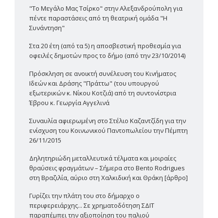
"Το Μεγάλο Μας Τσίρκο" στην Αλεξανδρούπολη για
πέντε παραστάσεις από τη θεατρική ομάδα "Η
Συνάντηση"
Στα 20 έτη (από τα 5) η αποσβεστική προθεσμία για
οφειλές δημοτών προς το δήμο (από την 23/10/2014)
Πρόσκληση σε ανοικτή συνέλευση του Κινήματος
Ιδεών και Δράσης "Πράττω" (του υπουργού
εξωτερικών κ. Νίκου Κοτζιά) από τη συντονίστρια
Έβρου κ. Γεωργία Αγγελινά
Συναυλία αφιερωμένη στο Στέλιο Καζαντζίδη για την
ενίσχυση του Κοινωνικού Παντοπωλείου την Πέμπτη
26/11/2015
Δηλητηριώδη μεταλλευτικά τέλματα και μοιραίες
θραύσεις φραγμάτων – Σήμερα στο Bento Rodrigues
στη Βραζιλία, αύριο στη Χαλκιδική και Θράκη [άρθρο]
Γυρίζει την πλάτη του στο δήμαρχο ο
περιφερειάρχης... Σε χρηματοδότηση ΣΔΙΤ
παραπέμπει την αξιοποίηση του παλιού