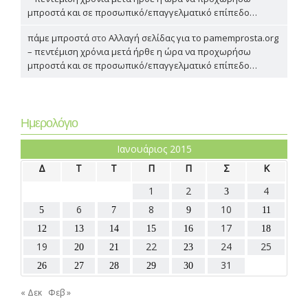
μπροστά και σε προσωπικό/επαγγελματικό επίπεδο…
πάμε μπροστά
στο
Αλλαγή σελίδας για το pamemprosta.org
– πεντέμιση χρόνια μετά ήρθε η ώρα να προχωρήσω
μπροστά και σε προσωπικό/επαγγελματικό επίπεδο…
Ημερολόγιο
Ιανουάριος 2015
Δ
Τ
Τ
Π
Π
Σ
Κ
1
2
4
3
6
8
10
5
7
9
11
17
12
13
14
15
16
18
19
22
24
25
20
21
23
31
26
27
28
29
30
« Δεκ
Φεβ »