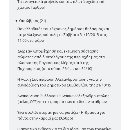
Τα ενεργειακά projects και τα... πλωτά σχέδια επί
χάρτου [άρθρο]
▼
Οκτώβριος (21)
Πανελλαδικός ταυτόχρονος δημόσιος θηλασμός και
στην Αλεξανδρούπολη το Σάββατο 31/10/2015 στις
11:00 στο φάρο
Δωρεάν λιπομέτρηση και εκτίμηση σύστασης
σώματος από διαιτολόγους της περιοχής μας στα
πλαίσια της Παγκόσμιας Μέρας κατά της
Παχυσαρκίας (από αύριο 26 έως και 31/10)
Η Λαϊκή Συσπείρωση Αλεξανδρούπολης για την
συνεδρίαση του Δημοτικού Συμβουλίου της 21/10/15
Ανακοίνωση Συλλόγου Γυναικών Αλεξανδρούπολης
(μέλος ΟΓΕ) για τα τροφεία των παιδικών σταθμών
Ένα στολίδι σταμάτησε να φωτίζει - Η Θράσσα για
πάντα στην καρδιά μας [Άρθρο]
Εισηγητική έκθεση για τη διαμόρφωση των τροφείων