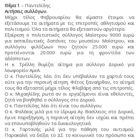
Θέμα 1
– Παντελίδης
Αιτήσεις συλλόγων.
Μέχρι τέλος Φεβρουαρίου θα είμαστε έτοιμοι να
εξετάσουμε τα αιτήματα με τις επιτροπές αθλητισμού και
πολιτισμού. Όλα τα αιτήματα θα εξεταστούν αργότερα.
Εξαίρεση ο πολιτιστικός σύλλογος Μαΐστρου 9000 ευρώ
για εκπαιδευτικές δαπάνες του μουσείου Μαΐστρου, και
συλλόγου φιλόζωων που ζητούν 25.000 ευρώ και
προτείνονται 20.000 ευρώ για τη φροντίδα των
αδέσποτων.
Η κ. Τρέλλη θυμίζει αίτημα για σύλλογο Δορικό για
λεωφορείο ΑμεΑ.
Ο κ. Παντελίδης λέει ότι δεν υπέβαλλαν τα χαρτιά τους
ούτε για την περσινή αίτηση. Φέτος ξαναήρθαν, το αίτημά
τους θα εξεταστεί μέχρι τέλος Φλεβάρη από τις επιτροπές.
Ο κ. Μιχαηλίδης ρωτά αν οι εργαζόμενοι είναι εθελοντές,
ζητά να βοηθηθεί ο σύλλογος στο Δορικό.
Ο κ. Παντελίδης λέει ότι είναι του συλλόγου.
Ο κ. Φαλέκας μιλά για το ίδρυμα Αγ. Βασίλειος στο Δορικό,
έγινε παρεξήγηση, η περσινή αίτηση δεν ισχύει και πρέπει
να επανυποβληθούν τα δικαιολογητικά.
Ο κ. Ταρτανής μιλά για την πάθηση του αυτισμού.
Παρακαλεί να δείξει το ΔΣ το κοινωνικό του πρόσωπο και