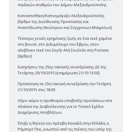
παιδικών σταθμών του Δήμου Αλεξανδρούπολης
Καπναποθήκη/Καπνομάγαζο Αλεξανδρούπολης
[Άρθρο της Διεύθυνσης Προστασίας και
Αναστήλωσης Νεώτερων και Σύγχρονων Μνημείων]
Τέσσερις γενιές ερημίτικης ζωής σε ένα τεκέ χαμένο
στο βουνό, στο Διδυμότειχο του Έβρου, στον
αλεβίτικο τεκέ του Σεγήτ Αλή Σουλτάν στη Ρούσσα
[άρθρο]
Εισηγήσεις της 25ης τακτικής συνεδρίασης ΔΣ της
Τετάρτης 20/10/2015 [ενημέρωση 21/10 13:03]
Πρόσκληση σε 25η τακτική συνεδρίαση την Τετάρτη
21/10/2015 στις 18:00
Λήγει αύριο η προθεσμία υποβολής προτάσεων στα
πλαίσια της Διαβούλευσης για το Τοπικό Σχέδιο
Διαχείρισης Αποβλήτων.
Έληξε η θητεία του πρέσβη Καναδά στην Ελλάδα, κ.
Ρόμπερτ Πεκ, γνωστού από τις πιέσεις του υπέρ της