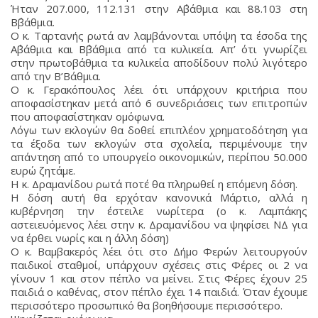
Ήταν 207.000, 112.131 στην Α΄βάθμια και 88.103 στη
Β΄βάθμια.
Ο κ. Ταρτανής ρωτά αν λαμβάνονται υπόψη τα έσοδα της
Α΄βάθμια και Β΄βάθμια από τα κυλικεία. Απ’ ότι γνωρίζει
στην πρωτοβάθμια τα κυλικεία αποδίδουν πολύ λιγότερο
από την Β’Βάθμια.
Ο κ. Γερακόπουλος λέει ότι υπάρχουν κριτήρια που
αποφασίστηκαν μετά από 6 συνεδριάσεις των επιτροπών
που αποφασίστηκαν ομόφωνα.
Λόγω των εκλογών θα δοθεί επιπλέον χρηματοδότηση για
τα έξοδα των εκλογών στα σχολεία, περιμένουμε την
απάντηση από το υπουργείο οικονομικών, περίπου 50.000
ευρώ ζητάμε.
Η κ. Δραμανίδου ρωτά ποτέ θα πληρωθεί η επόμενη δόση.
Η δόση αυτή θα ερχόταν κανονικά Μάρτιο, αλλά η
κυβέρνηση την έστειλε νωρίτερα (ο κ. Λαμπάκης
αστειευόμενος λέει στην κ. Δραμανίδου να ψηφίσει ΝΔ για
να έρθει νωρίς και η άλλη δόση)
Ο κ. Βαμβακερός λέει ότι στο Δήμο Φερών λειτουργούν
παιδικοί σταθμοί, υπάρχουν σχέσεις στις Φέρες οι 2 να
γίνουν 1 και στον πέπλο να μείνει. Στις Φέρες έχουν 25
παιδιά ο καθένας, στον πέπλο έχει 14 παιδιά. Όταν έχουμε
περισσότερο προσωπικό θα βοηθήσουμε περισσότερο.