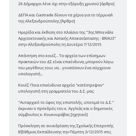
26 Δήμαρχοι λένε όχι στην εξόρυξη χρυσού [άρθρο]
ΔΕΠΑ και Gastrade δίνουν τα χέρια για το τέρμιναλ
της Αλεξανδρούπολης [Άρθρο]
Ημερίδα και έκθεση στο πλαίσιο της "3ης Μπιενάλε
Αρχιτεκτονικής και Αστικής Αποκατάστασης - BRAU3"
στην Αλεξανδρούπολη τη Δευτέρα 7/12/2015
Απάντηση στο κουίζ... Τα αρχεία των επίσημων
πρακτικών του ΔΣ είναι επικίνδυνα, μπορούν λόγω
του μεγέθους τους να... γονατίσουν ένα σύγχρονο
υπολογιστή...
Κουίζ: Ποια επικίνδυνα αρχεία "κατέστρεψαν"
υπολογιστή στη γραμματεία του Δ.Σ. μας;
"Αυταρχικό το ύφος της επιστολής, υποτιμά το Δ.Σ."
έκριναν ο πρόεδρός του κ. Αγγλιάς και ο δημοτικός
σύμβουλος κ. Κουκουράβας [ηχητικό]
Πρόσκληση σε συνεδρίαση της Σχολικής Επιτροπής
Β’βάθμιας Εκπαίδευσης την Πέμπτη 3/12/2015 στις