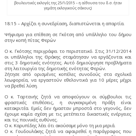
βουλευτικές εκλογές της 25/1/2015 – η αίθουσα του δ.σ. ήταν
γεμάτη εκλογικούς σάκους)
18:15 – Αρχίζει η συνεδρίαση, διαπιστώνεται η απαρτία.
Ψήφισμα για επίθεση σε Γκότση από υπάλληλο του δήμου
στην κοπή πίτας Φερών
Ο κ. Γκότσης περιγράφει το περιστατικό. Στις 31/12/2014
οι υπάλληλοι της Θράκης σταμάτησαν να εργάζονται και
στις 3 δημοτικές ενότητες. Αυτό δημιούργησε προβλήματα
στη λειτουργία της δημοτικής ενότητας Φερών.
Ζήτησε από ορισμένες κοπέλες συνοδούς στα σχολικά
λεωφορεία, να εργαστούν εθελοντικά για 10 μέρες μέχρι
να βρεθεί λύση.
Ο κ. Ταρτανής ζητά να αποφεύγουν οι σύμβουλοι τις
φραστικές επιθέσεις, η συγκεκριμένη πράξη είναι
κατακριτέα. Εμείς δεν ήμασταν μπροστά στο γεγονός, δεν
έχουμε καμία σχέση με τις μετέπειτα δικαστικές ενέργειες
και τις ποινικές ευθύνες.
Ο κ. Καρυπίδης λέει ότι ακούσαμε μόνο τη μια μεριά.
Ο κ. Γουδουλάκης ζητά να αφαιρεθεί η παράγραφος που