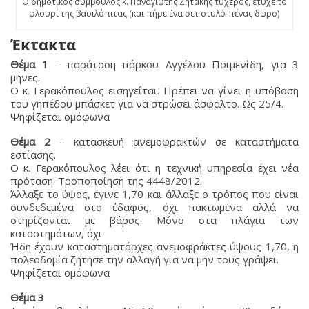
Ο δημοτικός σύμβουλος κ. Παναγιώτης Ζητάκης τυχερός, έτυχε το
φλουρί της βασιλόπιτας (και πήρε ένα σετ στυλό-πένας δώρο)
Έκτακτα
Θέμα 1
– παράταση πάρκου Αγγέλου Ποιμενίδη, για 3
μήνες.
Ο κ. Γερακόπουλος εισηγείται. Πρέπει να γίνει η υπόβαση
του γηπέδου μπάσκετ για να στρώσει άσφαλτο. Ως 25/4.
Ψηφίζεται ομόφωνα
Θέμα 2
– κατασκευή ανεμοφρακτών σε καταστήματα
εστίασης.
Ο κ. Γερακόπουλος λέει ότι η τεχνική υπηρεσία έχει νέα
πρόταση. Τροποποίηση της 4448/2012.
Άλλαξε το ύψος, έγινε 1,70 και άλλαξε ο τρόπος που είναι
συνδεδεμένα στο έδαφος, όχι πακτωμένα αλλά να
στηρίζονται με βάρος. Μόνο στα πλάγια των
καταστημάτων, όχι
Ήδη έχουν καταστηματάρχες ανεμοφράκτες ύψους 1,70, η
πολεοδομία ζήτησε την αλλαγή για να μην τους γράψει.
Ψηφίζεται ομόφωνα
Θέμα 3