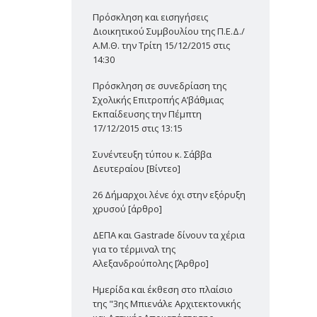
Πρόσκληση και εισηγήσεις
Διοικητικού Συμβουλίου της Π.Ε.Δ./
Α.Μ.Θ. την Τρίτη 15/12/2015 στις
14:30
Πρόσκληση σε συνεδρίαση της
Σχολικής Επιτροπής Α’βάθμιας
Εκπαίδευσης την Πέμπτη
17/12/2015 στις 13:15
Συνέντευξη τύπου κ. Σάββα
Δευτεραίου [Βίντεο]
26 Δήμαρχοι λένε όχι στην εξόρυξη
χρυσού [άρθρο]
ΔΕΠΑ και Gastrade δίνουν τα χέρια
για το τέρμιναλ της
Αλεξανδρούπολης [Άρθρο]
Ημερίδα και έκθεση στο πλαίσιο
της "3ης Μπιενάλε Αρχιτεκτονικής