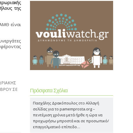
ερωριακής
ήλους της
ΑΜΘ είναι
συνεργάτες
σφέροντας
ΩΡΙΑΚΗΣ
ΒΡΟΥ ΣΕ
Πρόσφατα Σχόλια
Πασχάλης Δρακόπουλος
στο
Αλλαγή
σελίδας για το pamemprosta.org –
πεντέμιση χρόνια μετά ήρθε η ώρα να
προχωρήσω μπροστά και σε προσωπικό/
επαγγελματικό επίπεδο…