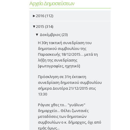
Αρχείο Δημοσιεύσεων
►
2016 (112)
▼
2015 (314)
▼
Δεκέμβριος (23)
Η 30η τακτική συνεδρίαση του
δημοτικού συμβουλίου της
Παρασκευής 18/12/2015… μετά τη
λήξη της συνεδρίασης
[φωτογραφίες, ηχητικό]
Πρόσκληση σε 31η έκτακτη
συνεδρίαση δημοτικού συμβουλίου
σήμερα Δευτέρα 21/12/2015 στις
13:30
Ράγισε χθες το... "γυάλινο"
δημαρχείο... Θέλει ζωντανές
μεταδόσεις των δημοτικών
συμβουλίων ο κ. δήμαρχος, όχι από
εμάς όμως...