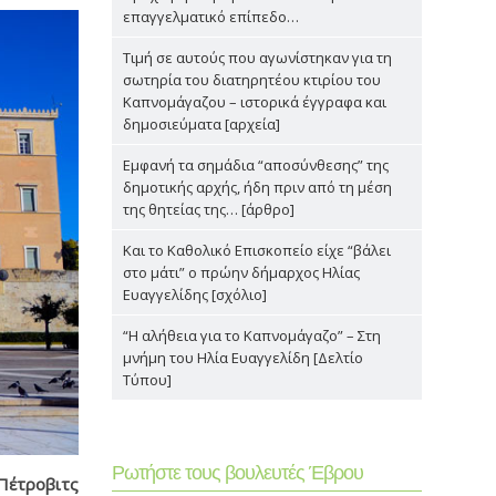
επαγγελματικό επίπεδο…
Τιμή σε αυτούς που αγωνίστηκαν για τη
σωτηρία του διατηρητέου κτιρίου του
Καπνομάγαζου – ιστορικά έγγραφα και
δημοσιεύματα [αρχεία]
Εμφανή τα σημάδια “αποσύνθεσης” της
δημοτικής αρχής, ήδη πριν από τη μέση
της θητείας της… [άρθρο]
Και το Καθολικό Επισκοπείο είχε “βάλει
στο μάτι” ο πρώην δήμαρχος Ηλίας
Ευαγγελίδης [σχόλιο]
“Η αλήθεια για το Καπνομάγαζο” – Στη
μνήμη του Ηλία Ευαγγελίδη [Δελτίο
Τύπου]
Ρωτήστε τους βουλευτές Έβρου
Πέτροβιτς