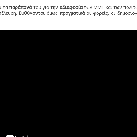
α τα
παράπονά
του για την
αδιαφορία
των ΜΜΕ και των πολιτώ
σέλευση.
Ευθύνονται
όμως
πραγματικά
οι φορείς, οι δημοσιο