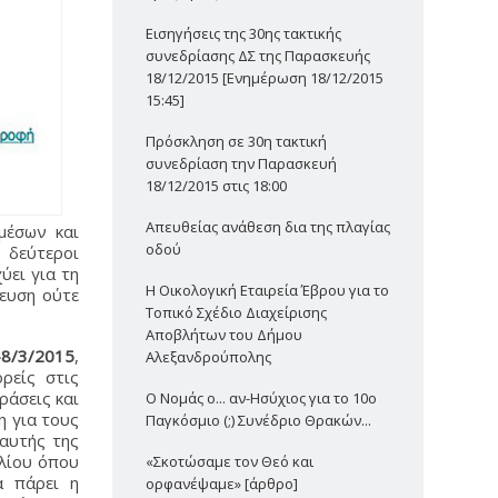
Εισηγήσεις της 30ης τακτικής
συνεδρίασης ΔΣ της Παρασκευής
18/12/2015 [Ενημέρωση 18/12/2015
15:45]
Πρόσκληση σε 30η τακτική
συνεδρίαση την Παρασκευή
18/12/2015 στις 18:00
Απευθείας ανάθεση δια της πλαγίας
μέσων και
οδού
 δεύτεροι
ύει για τη
Η Οικολογική Εταιρεία Έβρου για το
λευση ούτε
Τοπικό Σχέδιο Διαχείρισης
Αποβλήτων του Δήμου
-8/3/2015
,
Αλεξανδρούπολης
ρείς στις
άσεις και
Ο Νομάς ο... αν-Ησύχιος για το 10ο
η για τους
Παγκόσμιο (;) Συνέδριο Θρακών...
 αυτής της
λίου όπου
«Σκοτώσαμε τον Θεό και
α πάρει η
ορφανέψαμε» [άρθρο]