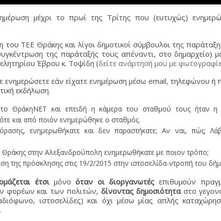
νημέρωση μέχρι το πρωί της Τρίτης που (ευτυχώς) ενημερ
η του ΤΕΕ Θράκης και λίγοι δημοτικοί σύμβουλοι της παράταξ
συγκέντρωση της παράταξής τους απέναντι, στο δημαρχείο) μ
ελητηρίου Έβρου κ. Τοψίδη (
δείτε ανάρτησή μου με φωτογραφί
 ενημερώσετε εάν είχατε ενημέρωση μέσω email, τηλεφώνου ή
τική εκδήλωση.
στο ΘράκηΝΕΤ και επειδή η κάμερα του σταθμού τους ήταν η
τε και από ποιόν ενημερώθηκε ο σταθμός.
ρασης, ενημερωθήκατε και δεν παραστήκατε; Αν ναι, πώς; Λάβ
Ε Θράκης στην Αλεξανδρούπολη ενημερωθήκατε με ποιον τρόπο;
ηση της πρόσκλησης στις 19/2/2015 στην ιστοσελίδα-ντροπή του δήμ
ομάζεται έτσι
μόνο
όταν οι διοργανωτές
επιθυμούν πραγμ
ων φορέων και των πολιτών,
δίνοντας δημοσιότητα
στο γεγον
διόφωνο, ιστοσελίδες) και όχι μέσω μίας απλής καταχώρησ
.