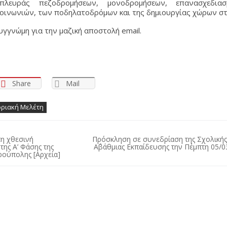
πλευράς πεζοδρομήσεων, μονοδρομήσεων, επανασχεδια
οινωνιών, των ποδηλατοδρόμων και της δημιουργίας χώρων στ
υγγνώμη για την μαζική αποστολή email.
Share
Mail
ριακή Μελέτη
τη χθεσινή
Πρόσκληση σε συνεδρίαση της Σχολικής
ης Α’ Φάσης της
Α΄βάθμιας Εκπαίδευσης την Πέμπτη 05/0
ούπολης [Αρχεία]