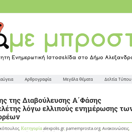
ιαύγεια
Αρθρογραφία
Μεγάλα θέματα
Δελτία Τύπου
ς της Διαβούλευσης Α΄Φάσης
λέτης λόγω ελλιπούς ενημέρωσης τω
φορέων
ακόπουλος
, Κατηγορία
alexpolis.gr
,
pamemprosta.org
,
Ανακοινώσεις
,