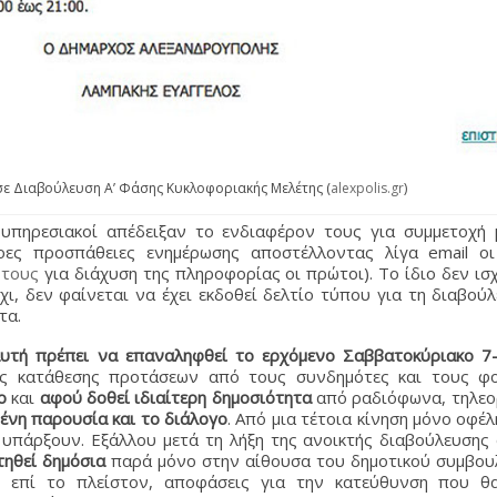
ε Διαβούλευση Α’ Φάσης Κυκλοφοριακής Μελέτης (
alexpolis.gr
)
ι υπηρεσιακοί απέδειξαν το ενδιαφέρον τους για συμμετοχή 
οες προσπάθειες ενημέρωσης αποστέλλοντας λίγα email οι
 τους
για διάχυση της πληροφορίας οι πρώτοι). Το ίδιο δεν ισχ
χι, δεν φαίνεται να έχει εκδοθεί δελτίο τύπου για τη διαβού
τα.
αυτή πρέπει να επαναληφθεί το ερχόμενο Σαββατοκύριακο 7
ας κατάθεσης προτάσεων από τους συνδημότες και τους φο
ο
και
αφού δοθεί ιδιαίτερη δημοσιότητα
από ραδιόφωνα, τηλεορ
ένη παρουσία και το διάλογο
. Από μια τέτοια κίνηση μόνο οφέλ
 υπάρξουν. Εξάλλου μετά τη λήξη της ανοικτής διαβούλευσης
τηθεί δημόσια
παρά μόνο στην αίθουσα του δημοτικού συμβου
ς, επί το πλείστον, αποφάσεις για την κατεύθυνση που θ