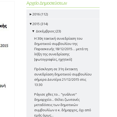
Αρχείο Δημοσιεύσεων
►
2016 (112)
▼
2015 (314)
▼
Δεκέμβριος (23)
Η 30η τακτική συνεδρίαση του
δημοτικού συμβουλίου της
Παρασκευής 18/12/2015… μετά τη
λήξη της συνεδρίασης
[φωτογραφίες, ηχητικό]
Πρόσκληση σε 31η έκτακτη
συνεδρίαση δημοτικού συμβουλίου
σήμερα Δευτέρα 21/12/2015 στις
13:30
Ράγισε χθες το... "γυάλινο"
δημαρχείο... Θέλει ζωντανές
μεταδόσεις των δημοτικών
συμβουλίων ο κ. δήμαρχος, όχι από
εμάς όμως...