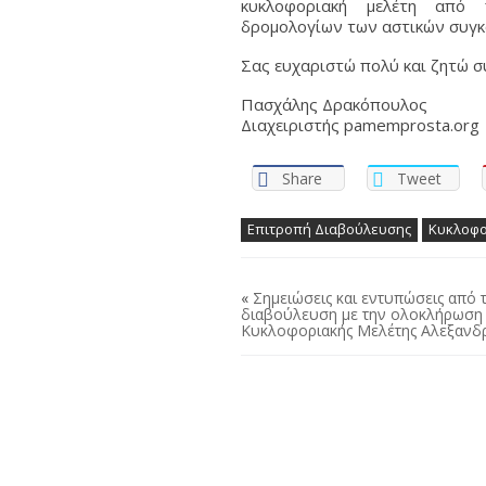
κυκλοφοριακή μελέτη από 
δρομολογίων των αστικών συγκ
Σας ευχαριστώ πολύ και ζητώ σ
Πασχάλης Δρακόπουλος
Διαχειριστής pamemprosta.org
Share
Tweet
Επιτροπή Διαβούλευσης
Κυκλοφο
«
Σημειώσεις και εντυπώσεις από 
διαβούλευση με την ολοκλήρωση τ
Κυκλοφοριακής Μελέτης Αλεξανδρ