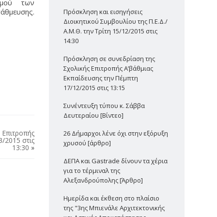
σμού των
άθμευσης.
Πρόσκληση και εισηγήσεις
Διοικητικού Συμβουλίου της Π.Ε.Δ./
Α.Μ.Θ. την Τρίτη 15/12/2015 στις
14:30
Πρόσκληση σε συνεδρίαση της
Σχολικής Επιτροπής Α’βάθμιας
Εκπαίδευσης την Πέμπτη
17/12/2015 στις 13:15
Συνέντευξη τύπου κ. Σάββα
Δευτεραίου [Βίντεο]
 Επιτροπής
26 Δήμαρχοι λένε όχι στην εξόρυξη
3/2015 στις
χρυσού [άρθρο]
13:30
»
ΔΕΠΑ και Gastrade δίνουν τα χέρια
για το τέρμιναλ της
Αλεξανδρούπολης [Άρθρο]
Ημερίδα και έκθεση στο πλαίσιο
της "3ης Μπιενάλε Αρχιτεκτονικής