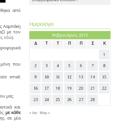
ώθηκα από
Ημερολόγιο
ης Λαμπάκη
αζί με τον
Φεβρουάριος 2015
ες εδώ
)
Δ
Τ
Τ
Π
Π
Σ
Κ
 προφορικά
1
 μόνη που
5
6
2
3
4
7
8
ατε email;
13
14
9
10
11
12
15
18
19
20
21
22
16
17
ου μας;
23
27
28
24
25
26
ατικά και
ός
με κάθε
« Ιαν
Μαρ »
ης σε μία