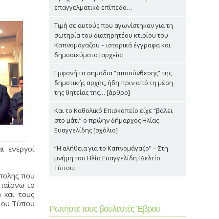
επαγγελματικό επίπεδο…
Τιμή σε αυτούς που αγωνίστηκαν για τη
σωτηρία του διατηρητέου κτιρίου του
Καπνομάγαζου – ιστορικά έγγραφα και
δημοσιεύματα [αρχεία]
Εμφανή τα σημάδια “αποσύνθεσης” της
δημοτικής αρχής, ήδη πριν από τη μέση
της θητείας της… [άρθρο]
Και το Καθολικό Επισκοπείο είχε “βάλει
στο μάτι” ο πρώην δήμαρχος Ηλίας
Ευαγγελίδης [σχόλιο]
ι ενεργοί
“Η αλήθεια για το Καπνομάγαζο” – Στη
μνήμη του Ηλία Ευαγγελίδη [Δελτίο
Τύπου]
ύπολης που
 παίρνω το
 και τους
είου Τύπου
Ρωτήστε τους βουλευτές Έβρου