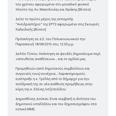
του χρόνου αφιερωμένο στο μοναδικό φυσικό
πλούτο της Αν. Μακεδονίας και Θράκης [Βίντεο]
Δείτε το πρώτο μέρος της εκπομπής
"Αντιδραστήριο" της ΕΡΤ3 αφιερωμένο στις Σκουριές
Χαλκιδικής [Βίντεο]
Πρόσκληση σε Δ.Σ. του Πολυκοινωνικού την
Παρασκευή 18/09/2015 στις 12:30 μ.μ.
Δελτίο Τύπου: Απάντηση σε ψευδές δημοσίευμα περί
«απευθείας αναθέσεων»... και το σχόλιό μας
Προμηθειών (από δημοτικούς συμβούλους και
συγγενείς τους) συνέχεια... Χαρακτηρισμούς
εισέπραξε η κ. Τρέλλη από το δήμαρχο για την
αντίδρασή της σε νέα ανάθεση προμήθειας στην
κόρη της κ. Ελένης Ιντζεπελίδου
Δημοσθένης Δούκας: Είναι συμβατή η ιδιότητα του
δημοτικού υπαλλήλου και του δημοσιογράφου στα
τοπικά ΜΜΕ;