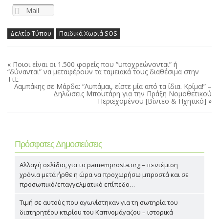
Mail
Δελτίο Τύπου
Παιδικά Χωριά SOS
«
Ποιοι είναι οι 1.500 φορείς που “υποχρεώνονται” ή
“δύνανται” να μεταφέρουν τα ταμειακά τους διαθέσιμα στην
ΤτΕ
Λαμπάκης σε Μάρδα: “Λυπάμαι, είστε μία από τα ίδια. Κρίμα!” –
Δηλώσεις Μπουτάρη για την Πράξη Νομοθετικού
Περιεχομένου [Βίντεο & Ηχητικό]
»
Πρόσφατες Δημοσιεύσεις
Αλλαγή σελίδας για το pamemprosta.org – πεντέμιση
χρόνια μετά ήρθε η ώρα να προχωρήσω μπροστά και σε
προσωπικό/επαγγελματικό επίπεδο…
Τιμή σε αυτούς που αγωνίστηκαν για τη σωτηρία του
διατηρητέου κτιρίου του Καπνομάγαζου – ιστορικά