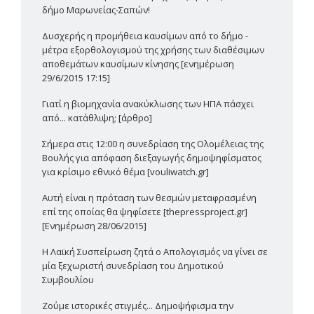
δήμο Μαρωνείας-Σαπών!
Δυσχερής η προμήθεια καυσίμων από το δήμο -
μέτρα εξορθολογισμού της χρήσης των διαθέσιμων
αποθεμάτων καυσίμων κίνησης [ενημέρωση
29/6/2015 17:15]
Γιατί η βιομηχανία ανακύκλωσης των ΗΠΑ πάσχει
από... κατάθλιψη; [άρθρο]
Σήμερα στις 12:00 η συνεδρίαση της Ολομέλειας της
Βουλής για απόφαση διεξαγωγής δημοψηφίσματος
για κρίσιμο εθνικό θέμα [vouliwatch.gr]
Αυτή είναι η πρόταση των θεσμών μεταφρασμένη
επί της οποίας θα ψηφίσετε [thepressproject.gr]
[Ενημέρωση 28/06/2015]
Η Λαϊκή Συσπείρωση ζητά ο Απολογισμός να γίνει σε
μία ξεχωριστή συνεδρίαση του Δημοτικού
Συμβουλίου
Ζούμε ιστορικές στιγμές... Δημοψήφισμα την