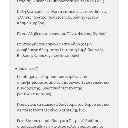
Ετήσιας Έκθεσης Συμπαραστάτη και τακτικού Δ.Σ.)
Καλή λευτεριά - σε όλα τα επίπεδα, ως συνειδήσεις,
Έλληνες πολίτες, πολίτες της Ευρώπης και του
Κόσμου [Άρθρο]
Πέντε Αλήθειες απέναντι σε Πέντε Φόβους [Άρθρο]
Επιστροφή Σταυράκογλου στο δήμο (σε μη
αμοιβόμενη θέση - στην Επιτροπή Συμβιβαστικής
Επίλυσης Φορολογικών Διαφορών)
▼
Ιούνιος (42)
Η επίσημη μετάφραση των κειμένων του
δημοψηφίσματος από το υπουργείο Εσωτερικών και
η εκδοχή της Ευρωπαϊκής Επιτροπής
[vouliwatch/enikos]
Πόσα είναι τα ταμειακά διαθέσιμα του δήμου μας και
σε ποιες τράπεζες είναι κατατεθημένα;
Ευκολότερη η πρόσβαση στα Πετρωτά Ροδόπης -
αποκαταστάθηκε ο κακοτράχαλος δρόμος από το