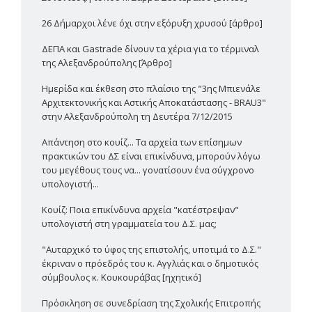
26 Δήμαρχοι λένε όχι στην εξόρυξη χρυσού [άρθρο]
ΔΕΠΑ και Gastrade δίνουν τα χέρια για το τέρμιναλ
της Αλεξανδρούπολης [Άρθρο]
Ημερίδα και έκθεση στο πλαίσιο της "3ης Μπιενάλε
Αρχιτεκτονικής και Αστικής Αποκατάστασης - BRAU3"
στην Αλεξανδρούπολη τη Δευτέρα 7/12/2015
Απάντηση στο κουίζ... Τα αρχεία των επίσημων
πρακτικών του ΔΣ είναι επικίνδυνα, μπορούν λόγω
του μεγέθους τους να... γονατίσουν ένα σύγχρονο
υπολογιστή...
Κουίζ: Ποια επικίνδυνα αρχεία "κατέστρεψαν"
υπολογιστή στη γραμματεία του Δ.Σ. μας;
"Αυταρχικό το ύφος της επιστολής, υποτιμά το Δ.Σ."
έκριναν ο πρόεδρός του κ. Αγγλιάς και ο δημοτικός
σύμβουλος κ. Κουκουράβας [ηχητικό]
Πρόσκληση σε συνεδρίαση της Σχολικής Επιτροπής