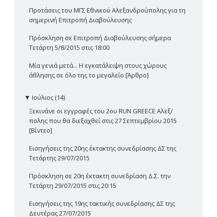
Προτάσεις του ΜΓΣ Εθνικού Αλεξανδρούπολης για τη
σημερινή Επιτροπή Διαβούλευσης
Πρόσκληση σε Επιτροπή Διαβούλευσης σήμερα
Τετάρτη 5/8/2015 στις 18:00
Μία γενιά μετά... Η εγκατάλειψη στους χώρους
άθλησης σε όλο της το μεγαλείο [Άρθρο]
▼
Ιούλιος (14)
Ξεκινάνε οι εγγραφές του 2ου RUN GREECE Αλεξ/
πολης που θα διεξαχθεί στις 27 Σεπτεμβρίου 2015
[Βίντεο]
Εισηγήσεις της 20ης έκτακτης συνεδρίασης ΔΣ της
Τετάρτης 29/07/2015
Πρόσκληση σε 20η έκτακτη συνεδρίαση Δ.Σ. την
Τετάρτη 29/07/2015 στις 20:15
Εισηγήσεις της 19ης τακτικής συνεδρίασης ΔΣ της
Δευτέρας 27/07/2015