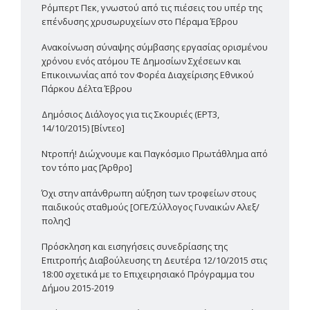
Ρόμπερτ Πεκ, γνωστού από τις πιέσεις του υπέρ της
επένδυσης χρυσωρυχείων στο Πέραμα Έβρου
Ανακοίνωση σύναψης σύμβασης εργασίας ορισμένου
χρόνου ενός ατόμου ΤΕ Δημοσίων Σχέσεων και
Επικοινωνίας από τον Φορέα Διαχείρισης Εθνικού
Πάρκου Δέλτα Έβρου
Δημόσιος Διάλογος για τις Σκουριές (ΕΡΤ3,
14/10/2015) [Βίντεο]
Ντροπή! Διώχνουμε και Παγκόσμιο Πρωτάθλημα από
τον τόπο μας [Άρθρο]
Όχι στην απάνθρωπη αύξηση των τροφείων στους
παιδικούς σταθμούς [ΟΓΕ/Σύλλογος Γυναικών Αλεξ/
πολης]
Πρόσκληση και εισηγήσεις συνεδρίασης της
Επιτροπής Διαβούλευσης τη Δευτέρα 12/10/2015 στις
18:00 σχετικά με το Επιχειρησιακό Πρόγραμμα του
Δήμου 2015-2019