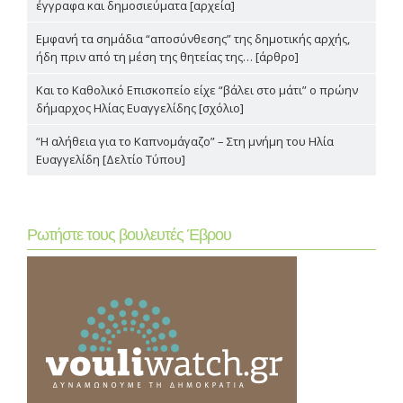
έγγραφα και δημοσιεύματα [αρχεία]
Εμφανή τα σημάδια “αποσύνθεσης” της δημοτικής αρχής,
ήδη πριν από τη μέση της θητείας της… [άρθρο]
Και το Καθολικό Επισκοπείο είχε “βάλει στο μάτι” ο πρώην
δήμαρχος Ηλίας Ευαγγελίδης [σχόλιο]
“Η αλήθεια για το Καπνομάγαζο” – Στη μνήμη του Ηλία
Ευαγγελίδη [Δελτίο Τύπου]
Ρωτήστε τους βουλευτές Έβρου