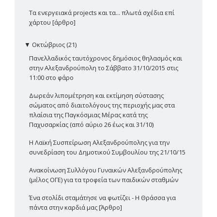
Τα ενεργειακά projects και τα... πλωτά σχέδια επί
χάρτου [άρθρο]
▼
Οκτώβριος (21)
Πανελλαδικός ταυτόχρονος δημόσιος θηλασμός και
στην Αλεξανδρούπολη το Σάββατο 31/10/2015 στις
11:00 στο φάρο
Δωρεάν λιπομέτρηση και εκτίμηση σύστασης
σώματος από διαιτολόγους της περιοχής μας στα
πλαίσια της Παγκόσμιας Μέρας κατά της
Παχυσαρκίας (από αύριο 26 έως και 31/10)
Η Λαϊκή Συσπείρωση Αλεξανδρούπολης για την
συνεδρίαση του Δημοτικού Συμβουλίου της 21/10/15
Ανακοίνωση Συλλόγου Γυναικών Αλεξανδρούπολης
(μέλος ΟΓΕ) για τα τροφεία των παιδικών σταθμών
Ένα στολίδι σταμάτησε να φωτίζει - Η Θράσσα για
πάντα στην καρδιά μας [Άρθρο]