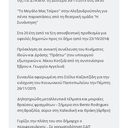
της Π.Ε.Δ./Α.Μ.Θ. τη Δευτέρα 30/11/2015 στις 09:30
"Το Μεγάλο Μας Τσίρκο" στην Αλεξανδρούπολη για
πέντε παραστάσεις από τη θεατρική ομάδα "Η
Συνάντηση"
Στα 20 έτη (από τα 5) η αποσβεστική προθεσμία για
οφειλές δημοτών προς το δήμο (από την 23/10/2014)
Πρόσκληση σε ανοικτή συνέλευση του Κινήματος
Ιδεών και Δράσης "Πράττω" (του υπουργού
εξωτερικών κ. Νίκου Κοτζιά) από τη συντονίστρια
Έβρου κ. Γεωργία Αγγελινά
Συναυλία αφιερωμένη στο Στέλιο Καζαντζίδη για την
ενίσχυση του Κοινωνικού Παντοπωλείου την Πέμπτη
26/11/2015
Δηλητηριώδη μεταλλευτικά τέλματα και μοιραίες
θραύσεις φραγμάτων – Σήμερα στο Bento Rodrigues
στη Βραζιλία, αύριο στη Χαλκιδική και Θράκη [άρθρο]
Γυρίζει την πλάτη του στο δήμαρχο ο
περιφερειάρχης... Σε χρηματοδότηση ΣΔΙΤ