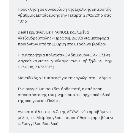
Πρόσκληση σε συνεδρίαση της Σχολικής Επιτροπής
Α΄βάθμιας Εκπαίδευσης την Τετάρτη 27/05/2015 στις
13:15
Deal Γερμανών με ΤΡΑΙΝΟΣΕ και λιμένα
Αλεξανδρούπολης - Προς συμφωνία για μεταφορά
προϊόντων από τη Σμύρνη στο Βερολίνο [Άρθρο]
Η συντηρήτρια πολιτιστικών δημιουργιών κ. Ελένη
Δαγκαλίκα για το "γυάλισμα" των Βισβίζηδων [Εφημ.
Η Γνώμη, 21/5/2015]
Μοναδικός ο "τυπάκος" για την αγνώριστη... Δόμνα
Ένα συγγνώμη που δεν ήρθε ποτέ, η απόφαση
αποκατάστασης του μνημείου και... αρχειακό υλικό
της οικογένειας Πολίτη
Ανακατατάξεις στο Δ.Σ. της ΔΕΥΑΑ - νέο αμοιβόμενο
μέλος ο κ. Μεϊμάρογλου - παραιτήθηκε η αμοιβόμενη
κ. Ευαγγέλου Βασιλική