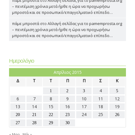
πάμε μπροστά
στο
Αλλαγή σελίδας για το pamemprosta.org
– πεντέμιση χρόνια μετά ήρθε η ώρα να προχωρήσω
μπροστά και σε προσωπικό/επαγγελματικό επίπεδο…
πάμε μπροστά
στο
Αλλαγή σελίδας για το pamemprosta.org
– πεντέμιση χρόνια μετά ήρθε η ώρα να προχωρήσω
μπροστά και σε προσωπικό/επαγγελματικό επίπεδο…
Ημερολόγιο
Απρίλιος 2015
Δ
Τ
Τ
Π
Π
Σ
Κ
4
1
2
3
5
6
7
8
9
10
11
12
13
14
15
16
17
18
19
24
25
20
21
22
23
26
27
28
29
30
« Μαρ
Μάι »