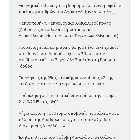
Εισηγητική έκθεση για τη διαμόρφωση των τροφείων
παιδικών σταθμών του Δήμου Αλεξανδρούπολης
Καπναποθήκη/Καπνομάγαζο Αλεξανδρούπολης
[Άρθρο της Διεύθυνσης Προστασίας και
Αναστήλωσης Νεώτερων και Σύγχρονων Μνημείων]
Τέσσερις γενιές ερημίτικης ζωής σε ένα τεκέ χαμένο
στο βουνό, στο Διδυμότειχο του Έβρου, στον
αλεβίτικο τεκέ του Σεγήτ Αλή Σουλτάν στη Ρούσσα
[άρθρο]
Εισηγήσεις της 25ης τακτικής συνεδρίασης ΔΣ της
Τετάρτης 20/10/2015 [ενημέρωση 21/10 13:03]
Πρόσκληση σε 25η τακτική συνεδρίαση την Τετάρτη
21/10/2015 στις 18:00
Λήγει αύριο η προθεσμία υποβολής προτάσεων στα
πλαίσια της Διαβούλευσης για το Τοπικό Σχέδιο
Διαχείρισης Αποβλήτων.
Έληξε η θητεία του πρέσβη Καναδά στην Ελλάδα, κ.