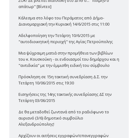
ΣΟΚ! Δε βλέπει διαπλοκή στο ΔΠΘ ο... "ποιμήν ο
απάτωρ" [Βίντεο]
Κάλεσμα στο λόφο του Περάματος από Δήμο-
Διανομαρχιακή την Κυριακή 14/6/2015 στις 11:00
Αδελφοποίηση την Τετάρτη 10/6/2015 με
"αυτοδιοικητική περιοχή" της Αγίας Πετρούπολης
Μια ψύχραιμη ματιά στην προμήθεια των βιβλίων
του κ. Κουσκούκη - οι ενδοιασμοί του δημάρχου και η
"αντιδικία" με την έμμισθη ειδική του σύμβουλο
Πρόσκληση σε 15η τακτική συνεδρίαση Δ.Σ. την
Τετάρτη 10/06/2015 στις 19:30
Εισηγήσεις της 14ης τακτικής συνεδρίασης ΔΣ την
Τετάρτη 03/06/2015
Δε θα μεταδοθεί ζωντανά από το ραδιόφωνο το
αυριανό (3/6) δημοτικό συμβούλιο
Αλεξανδρούπολης!
Αρχίζουν οι αιτήσεις εγγραφών/επανεγγραφών