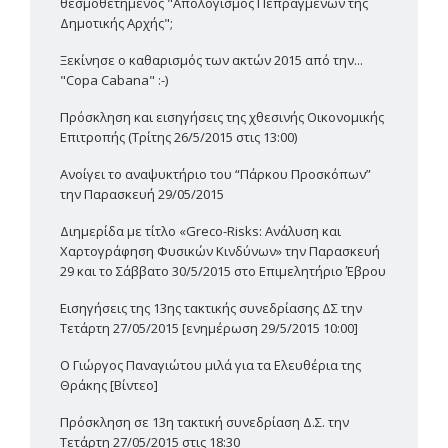
θεσμοθετημένος "Απολογισμός Πεπραγμένων της
Δημοτικής Αρχής";
Ξεκίνησε ο καθαρισμός των ακτών 2015 από την...
"Copa Cabana" :-)
Πρόσκληση και εισηγήσεις της χθεσινής Οικονομικής
Επιτροπής (Τρίτης 26/5/2015 στις 13:00)
Ανοίγει το αναψυκτήριο του “Πάρκου Προσκόπων”
την Παρασκευή 29/05/2015
Διημερίδα με τίτλο «Greco-Risks: Ανάλυση και
Χαρτογράφηση Φυσικών Κινδύνων» την Παρασκευή
29 και το Σάββατο 30/5/2015 στο Επιμελητήριο Έβρου
Εισηγήσεις της 13ης τακτικής συνεδρίασης ΔΣ την
Τετάρτη 27/05/2015 [ενημέρωση 29/5/2015 10:00]
Ο Γιώργος Παναγιώτου μιλά για τα Ελευθέρια της
Θράκης [Βίντεο]
Πρόσκληση σε 13η τακτική συνεδρίαση Δ.Σ. την
Τετάρτη 27/05/2015 στις 18:30