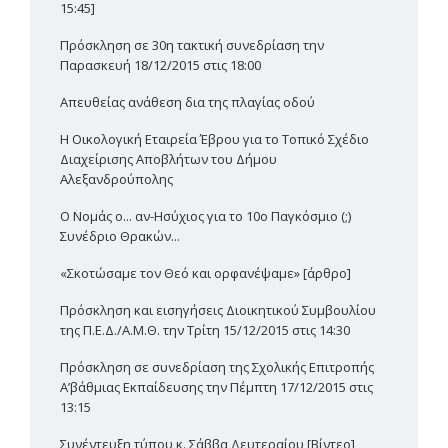
15:45]
Πρόσκληση σε 30η τακτική συνεδρίαση την
Παρασκευή 18/12/2015 στις 18:00
Απευθείας ανάθεση δια της πλαγίας οδού
Η Οικολογική Εταιρεία Έβρου για το Τοπικό Σχέδιο
Διαχείρισης Αποβλήτων του Δήμου
Αλεξανδρούπολης
Ο Νομάς ο... αν-Ησύχιος για το 10ο Παγκόσμιο (;)
Συνέδριο Θρακών...
«Σκοτώσαμε τον Θεό και ορφανέψαμε» [άρθρο]
Πρόσκληση και εισηγήσεις Διοικητικού Συμβουλίου
της Π.Ε.Δ./Α.Μ.Θ. την Τρίτη 15/12/2015 στις 14:30
Πρόσκληση σε συνεδρίαση της Σχολικής Επιτροπής
Α’βάθμιας Εκπαίδευσης την Πέμπτη 17/12/2015 στις
13:15
Συνέντευξη τύπου κ. Σάββα Δευτεραίου [Βίντεο]