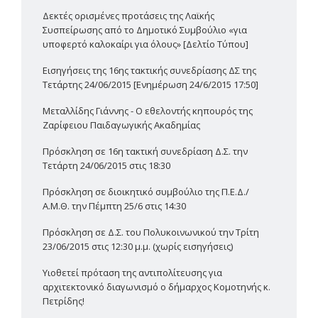
Δεκτές ορισμένες προτάσεις της Λαϊκής
Συσπείρωσης από το Δημοτικό Συμβούλιο «για
υποφερτό καλοκαίρι για όλους» [Δελτίο Τύπου]
Εισηγήσεις της 16ης τακτικής συνεδρίασης ΔΣ της
Τετάρτης 24/06/2015 [Ενημέρωση 24/6/2015 17:50]
Μεταλλίδης Γιάννης - Ο εθελοντής κηπουρός της
Ζαρίφειου Παιδαγωγικής Ακαδημίας
Πρόσκληση σε 16η τακτική συνεδρίαση Δ.Σ. την
Τετάρτη 24/06/2015 στις 18:30
Πρόσκληση σε διοικητικό συμβούλιο της Π.Ε.Δ./
Α.Μ.Θ. την Πέμπτη 25/6 στις 14:30
Πρόσκληση σε Δ.Σ. του Πολυκοινωνικού την Τρίτη
23/06/2015 στις 12:30 μ.μ. (χωρίς εισηγήσεις)
Υιοθετεί πρόταση της αντιπολίτευσης για
αρχιτεκτονικό διαγωνισμό ο δήμαρχος Κομοτηνής κ.
Πετρίδης!