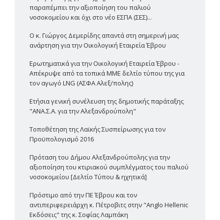
παραπέμπει την αξιοποίηση του παλιού
νοσοκομείου και όχι στο νέο ΕΣΠΑ (ΣΕΣ)...
Ο κ. Γιώργος Δεμερίδης απαντά στη σημερινή μας
ανάρτηση για την Οικολογική Εταιρεία Έβρου
Ερωτηματικά για την Οικολογική Εταιρεία Έβρου -
Απέκρυψε από τα τοπικά ΜΜΕ δελτίο τύπου της για
τον αγωγό LNG (ΑΣΦΑ Αλεξ/πολης)
Ετήσια γενική συνέλευση της δημοτικής παράταξης
"ΑΝΑ.Σ.Α. για την Αλεξανδρούπολη"
Τοποθέτηση της Λαϊκής Συσπείρωσης για τον
Προϋπολογισμό 2016
Πρόταση του Δήμου Αλεξανδρούπολης για την
αξιοποίηση του κτιριακού συμπλέγματος του παλιού
νοσοκομείου [Δελτίο Τύπου & ηχητικά]
Πρόστιμο από την ΠΕ Έβρου και τον
αντιπεριφερειάρχη κ. Πέτροβιτς στην "Anglo Hellenic
Εκδόσεις" της κ. Σοφίας Λαμπάκη