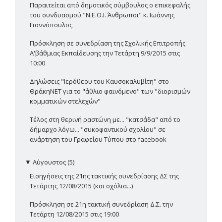
Παραιτείται από δημοτικός σύμβουλος ο επικεφαλής
του συνδυασμού "Ν.Ε.Ο.Ι. Άνθρωποι" κ. Ιωάννης
Γιαννόπουλος
Πρόσκληση σε συνεδρίαση της Σχολικής Επιτροπής
Α'βάθμιας Εκπαίδευσης την Τετάρτη 9/9/2015 στις
10:00
Δηλώσεις "Ιερόθεου του Καυσοκαλυβίτη" στο
ΘράκηΝΕΤ για το "άθλιο φαινόμενο" των "διορισμών
κομματικών στελεχών"
Τέλος στη θερινή ραστώνη με... "κατσάδα" από το
δήμαρχο λόγω... "συκοφαντικού σχολίου" σε
ανάρτηση του Γραφείου Τύπου στο facebook
▼
Αύγουστος (5)
Εισηγήσεις της 21ης τακτικής συνεδρίασης ΔΣ της
Τετάρτης 12/08/2015 (και σχόλια...)
Πρόσκληση σε 21η τακτική συνεδρίαση Δ.Σ. την
Τετάρτη 12/08/2015 στις 19:00