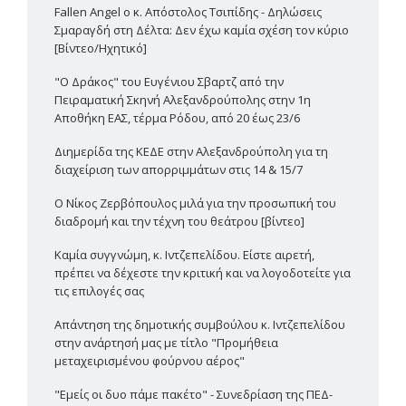
Fallen Angel ο κ. Απόστολος Τσιπίδης - Δηλώσεις
Σμαραγδή στη Δέλτα: Δεν έχω καμία σχέση τον κύριο
[Βίντεο/Ηχητικό]
"Ο Δράκος" του Ευγένιου Σβαρτζ από την
Πειραματική Σκηνή Αλεξανδρούπολης στην 1η
Αποθήκη ΕΑΣ, τέρμα Ρόδου, από 20 έως 23/6
Διημερίδα της ΚΕΔΕ στην Αλεξανδρούπολη για τη
διαχείριση των απορριμμάτων στις 14 & 15/7
Ο Νίκος Ζερβόπουλος μιλά για την προσωπική του
διαδρομή και την τέχνη του θεάτρου [βίντεο]
Καμία συγγνώμη, κ. Ιντζεπελίδου. Είστε αιρετή,
πρέπει να δέχεστε την κριτική και να λογοδοτείτε για
τις επιλογές σας
Απάντηση της δημοτικής συμβούλου κ. Ιντζεπελίδου
στην ανάρτησή μας με τίτλο "Προμήθεια
μεταχειρισμένου φούρνου αέρος"
"Εμείς οι δυο πάμε πακέτο" - Συνεδρίαση της ΠΕΔ-