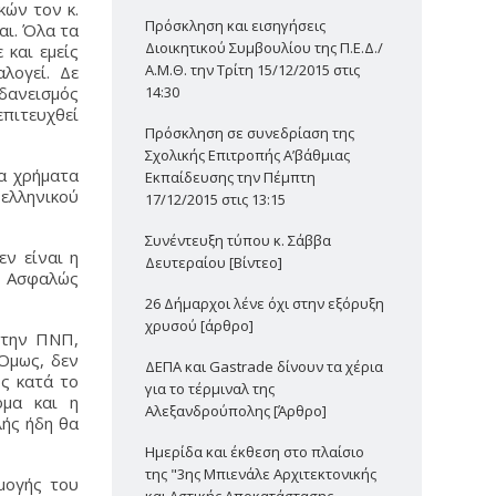
κών τον κ.
Πρόσκληση και εισηγήσεις
αι. Όλα τα
Διοικητικού Συμβουλίου της Π.Ε.Δ./
 και εμείς
Α.Μ.Θ. την Τρίτη 15/12/2015 στις
λογεί. Δε
14:30
 δανεισμός
επιτευχθεί
Πρόσκληση σε συνεδρίαση της
Σχολικής Επιτροπής Α’βάθμιας
τα χρήματα
Εκπαίδευσης την Πέμπτη
 ελληνικού
17/12/2015 στις 13:15
Συνέντευξη τύπου κ. Σάββα
ν είναι η
Δευτεραίου [Βίντεο]
. Ασφαλώς
26 Δήμαρχοι λένε όχι στην εξόρυξη
χρυσού [άρθρο]
 την ΠΝΠ,
Όμως, δεν
ΔΕΠΑ και Gastrade δίνουν τα χέρια
ς κατά το
για το τέρμιναλ της
όμα και η
Αλεξανδρούπολης [Άρθρο]
λής ήδη θα
Ημερίδα και έκθεση στο πλαίσιο
της "3ης Μπιενάλε Αρχιτεκτονικής
ρμογής του