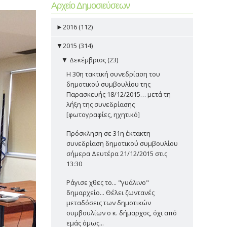
Αρχείο Δημοσιεύσεων
►
2016 (112)
▼
2015 (314)
▼
Δεκέμβριος (23)
Η 30η τακτική συνεδρίαση του
δημοτικού συμβουλίου της
Παρασκευής 18/12/2015… μετά τη
λήξη της συνεδρίασης
[φωτογραφίες, ηχητικό]
Πρόσκληση σε 31η έκτακτη
συνεδρίαση δημοτικού συμβουλίου
σήμερα Δευτέρα 21/12/2015 στις
13:30
Ράγισε χθες το... "γυάλινο"
δημαρχείο... Θέλει ζωντανές
μεταδόσεις των δημοτικών
συμβουλίων ο κ. δήμαρχος, όχι από
εμάς όμως...