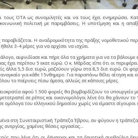
ι τους ΟΤΑ ως συνομιλητές και να τους έχει ενημερώσει. Κα
οινωνική πολιτική με παρεμβάσεις. Η υποτίμηση και η απαξ
 παραβιάζεται. Η αναδρομικότητα της πράξης νομοθετικού πε
θελε 3-4 μέρες για να αρχίσει να ισχύει.
άλογο, αιφνιδίασε και πήρε όλα τα χρήματα για να τα βάλουμε 
ας έχει περίπου 5 εκατ ευρώ. Ο κ. Μάρδας είπε ότι οι περιφέρε
ίς άλλα 5,5 δισ. ευρώ, μαζεύουν γύρω στα 8,5 δισ. ευρώ. Οι φορ
 αναγκαίο για κάθε 15νθημερο. Για παραπάνω θέλει αίτηση και 
λου το παίρνεις πίσω άμεσα, αλλιώς σε κάποιες μέρες.
φειοκρατία αφού 1.500 φορείς θα βομβαρδίζουν το υπουργείο μ
μετατραπεί σε ρέπος και οικονομολόγοι λένε ότι θα χάνουν το
σε ομόλογα του ελληνικού δημοσίου χωρίς να είμαστε σίγουροι 
ιμένα στη Συνεταιριστική Τράπεζα Έβρου, αν φύγουν η τράπεζ
της ανεργίας, χαμένες θέσεις εργασίας…
τούς που λένε ότι οι δήμαρχοι και τα δημοτικά συμβούλια δεν