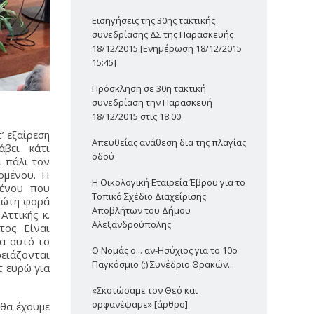
Εισηγήσεις της 30ης τακτικής
συνεδρίασης ΔΣ της Παρασκευής
18/12/2015 [Ενημέρωση 18/12/2015
15:45]
Πρόσκληση σε 30η τακτική
συνεδρίαση την Παρασκευή
18/12/2015 στις 18:00
’ εξαίρεση
Απευθείας ανάθεση δια της πλαγίας
άβει κάτι
οδού
ι πάλι τον
ομένου. Η
Η Οικολογική Εταιρεία Έβρου για το
μένου που
Τοπικό Σχέδιο Διαχείρισης
πρώτη φορά
Αποβλήτων του Δήμου
Αττικής κ.
Αλεξανδρούπολης
ος. Είναι
ια αυτό το
Ο Νομάς ο... αν-Ησύχιος για το 10ο
ρειάζονται
Παγκόσμιο (;) Συνέδριο Θρακών...
τ ευρώ για
«Σκοτώσαμε τον Θεό και
ορφανέψαμε» [άρθρο]
 θα έχουμε