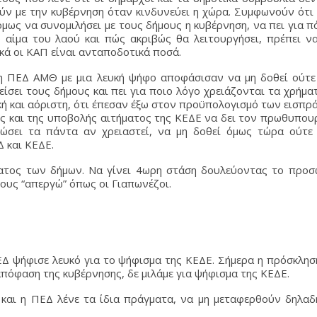
ύν με την κυβέρνηση όταν κινδυνεύει η χώρα. Συμφωνούν ότι
όμως να συνομιλήσει με τους δήμους η κυβέρνηση, να πει για 
ο αίμα του λαού και πώς ακριβώς θα λειτουργήσει, πρέπει ν
κά οι ΚΑΠ είναι ανταποδοτικά ποσά.
 ΠΕΔ ΑΜΘ με μια λευκή ψήφο αποφάσισαν να μη δοθεί ούτε
ίσει τους δήμους και πει για ποιο λόγο χρειάζονται τα χρήμα
κή και αόριστη, ότι έπεσαν έξω στον προϋπολογισμό των εισπρ
ής και της υποβολής αιτήματος της ΚΕΔΕ να δει τον πρωθυπου
 δώσει τα πάντα αν χρειαστεί, να μη δοθεί όμως τώρα ούτε
 και ΚΕΔΕ.
ίματος των δήμων. Να γίνει 4ωρη στάση δουλεύοντας το προσ
ους “απεργώ” όπως οι Γιαπωνέζοι.
ΕΔ ψήφισε λευκό για το ψήφισμα της ΚΕΔΕ. Σήμερα η πρόσκλη
πόφαση της κυβέρνησης, δε μιλάμε για ψήφισμα της ΚΕΔΕ.
Ε και η ΠΕΔ λένε τα ίδια πράγματα, να μη μεταφερθούν δηλα