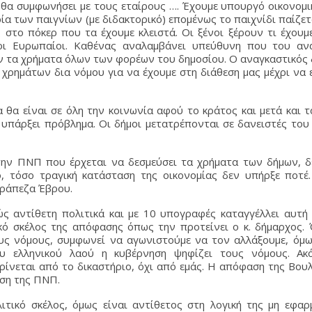
 θα συμφωνήσει με τους εταίρους …. Έχουμε υπουργό οικονομι
α των παιγνίων (με διδακτορικό) επομένως το παιχνίδι παίζετ
 στο πόκερ που τα έχουμε κλειστά. Οι ξένοι ξέρουν τι έχουμε
οι Ευρωπαίοι. Καθένας αναλαμβάνει υπεύθυνη που του ανα
ν τα χρήματα όλων των φορέων του δημοσίου. Ο αναγκαστικός
 χρημάτων δια νόμου για να έχουμε στη διάθεση μας μέχρι να 
 θα είναι σε όλη την κοινωνία αφού το κράτος και μετά και 
υπάρξει πρόβλημα. Οι δήμοι μετατρέπονται σε δανειστές του
την ΠΝΠ που έρχεται να δεσμεύσει τα χρήματα των δήμων, δε
, τόσο τραγική κατάσταση της οικονομίας δεν υπήρξε ποτέ
Τράπεζα Έβρου.
ς αντίθετη πολιτικά και με 10 υπογραφές καταγγέλλει αυτή
κό σκέλος της απόφασης όπως την προτείνει ο κ. δήμαρχος. 
υς νόμους, συμφωνεί να αγωνιστούμε να τον αλλάξουμε, όμω
υ ελληνικού λαού η κυβέρνηση ψηφίζει τους νόμους. Ακ
ίνεται από το δικαστήριο, όχι από εμάς. Η απόφαση της Βου
αση της ΠΝΠ.
λιτικό σκέλος, όμως είναι αντίθετος στη λογική της μη εφα