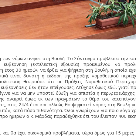
η των νόμων ανήκει στη Βουλή. Το Σύνταγμα προβλέπει την κατ
κυβέρνηση (εκτελεστική εξουσία) προκειμένου να προλ
 έτος 30 ημερών να έρθει για ψήφιση στη Βουλή, η οποία έχε
πικά είναι δυνατή η έκδοση της πράξης νομοθετικού περιεχ
ολίτευση θεωρούσε ότι οι Πράξεις Νομοθετικού Περιεχο
κυβερνήσεις δεν ήταν επείγουσες. Ατύχησε όμως εδώ, γιατί 
γινε για να μην υποστεί δίωξη για απιστία η περιφερειάρχης 
ης αναιρεί όμως εκ των πραγμάτων το θέμα του κατεπείγοντ
ις, στις 24/4 έτσι και αλλιώς θα ψηφιστεί νόμος στη Βουλή γ
οιπόν, κατά πάσα πιθανότητα. Όλοι γνωρίζουν για ποιο λόγο χ
προ ημερών ο κ. Μάρδας παραδέχθηκε ότι του έλειπαν 400 εκα
ι και θα έχει οικονομικά προβλήματα, τώρα όμως για 15 μέρες