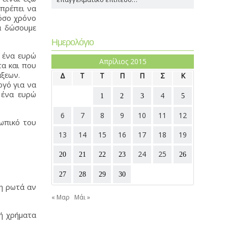
 πρέπει να
πόσο χρόνο
α δώσουμε
Ημερολόγιο
 ένα ευρώ
Απρίλιος 2015
τα και που
άξεων.
Δ
Τ
Τ
Π
Π
Σ
Κ
ργό για να
 ένα ευρώ
4
1
2
3
5
6
7
8
9
10
11
12
ωπικό του
13
14
15
16
17
18
19
24
25
20
21
22
23
26
27
28
29
30
ση ρωτά αν
« Μαρ
Μάι »
δή χρήματα