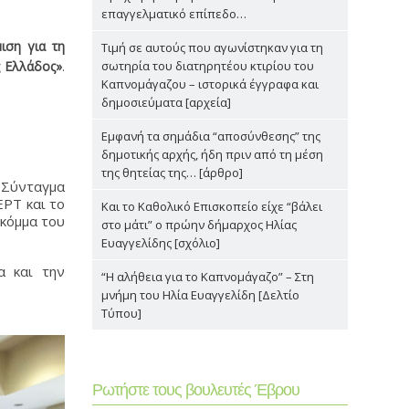
επαγγελματικό επίπεδο…
ιση για τη
Τιμή σε αυτούς που αγωνίστηκαν για τη
ς Ελλάδος»
.
σωτηρία του διατηρητέου κτιρίου του
Καπνομάγαζου – ιστορικά έγγραφα και
δημοσιεύματα [αρχεία]
Εμφανή τα σημάδια “αποσύνθεσης” της
δημοτικής αρχής, ήδη πριν από τη μέση
της θητείας της… [άρθρο]
ο Σύνταγμα
ΕΡΤ και το
Και το Καθολικό Επισκοπείο είχε “βάλει
 κόμμα του
στο μάτι” ο πρώην δήμαρχος Ηλίας
Ευαγγελίδης [σχόλιο]
α και την
“Η αλήθεια για το Καπνομάγαζο” – Στη
μνήμη του Ηλία Ευαγγελίδη [Δελτίο
Τύπου]
Ρωτήστε τους βουλευτές Έβρου