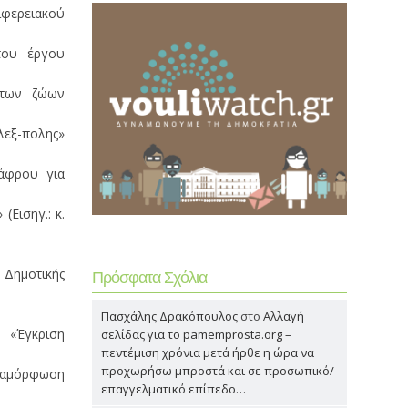
ιφερειακού
του έργου
οτων ζώων
λεξ-πολης»
τάφρου για
Εισηγ.: κ.
 Δημοτικής
Πρόσφατα Σχόλια
Πασχάλης Δρακόπουλος
στο
Αλλαγή
 «Έγκριση
σελίδας για το pamemprosta.org –
πεντέμιση χρόνια μετά ήρθε η ώρα να
προχωρήσω μπροστά και σε προσωπικό/
Αναμόρφωση
επαγγελματικό επίπεδο…