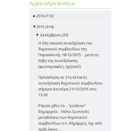
Αρχείο Δημοσιεύσεων
►
2016 (112)
▼
2015 (314)
▼
Δεκέμβριος (23)
Η 30η τακτική συνεδρίαση του
δημοτικού συμβουλίου της
Παρασκευής 18/12/2015… μετά τη
λήξη της συνεδρίασης
[φωτογραφίες, ηχητικό]
Πρόσκληση σε 31η έκτακτη
συνεδρίαση δημοτικού συμβουλίου
σήμερα Δευτέρα 21/12/2015 στις
13:30
Ράγισε χθες το... "γυάλινο"
δημαρχείο... Θέλει ζωντανές
μεταδόσεις των δημοτικών
συμβουλίων ο κ. δήμαρχος, όχι από
εμάς όμως...