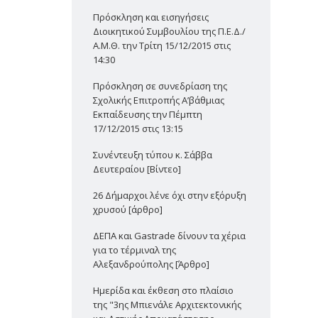
Πρόσκληση και εισηγήσεις
Διοικητικού Συμβουλίου της Π.Ε.Δ./
Α.Μ.Θ. την Τρίτη 15/12/2015 στις
14:30
Πρόσκληση σε συνεδρίαση της
Σχολικής Επιτροπής Α’βάθμιας
Εκπαίδευσης την Πέμπτη
17/12/2015 στις 13:15
Συνέντευξη τύπου κ. Σάββα
Δευτεραίου [Βίντεο]
26 Δήμαρχοι λένε όχι στην εξόρυξη
χρυσού [άρθρο]
ΔΕΠΑ και Gastrade δίνουν τα χέρια
για το τέρμιναλ της
Αλεξανδρούπολης [Άρθρο]
Ημερίδα και έκθεση στο πλαίσιο
της "3ης Μπιενάλε Αρχιτεκτονικής