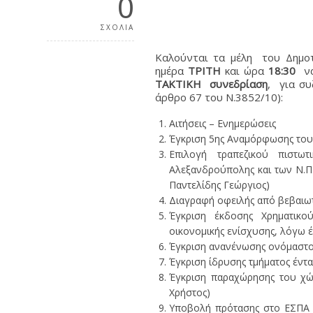
0
ΣΧΟΛΙΑ
Καλούνται τα μέλη του Δημο
ημέρα
ΤΡΙΤΗ
και ώρα
18:30
να
ΤΑΚΤΙΚΗ συνεδρίαση
, για σ
άρθρο 67 του Ν.3852/10):
Αιτήσεις – Ενημερώσεις
Έγκριση 5ης Αναμόρφωσης του Π
Επιλογή τραπεζικού πιστ
Αλεξανδρούπολης και των Ν.Π.
Παντελίδης Γεώργιος)
Διαγραφή οφειλής από βεβαιωτ
Έγκριση έκδοσης Χρηματικο
οικονομικής ενίσχυσης, λόγω έν
Έγκριση ανανένωσης ονόμαστος 
Έγκριση ίδρυσης τμήματος έντ
Έγκριση παραχώρησης του χώ
Χρήστος)
Υποβολή πρότασης στο ΕΣΠΑ 