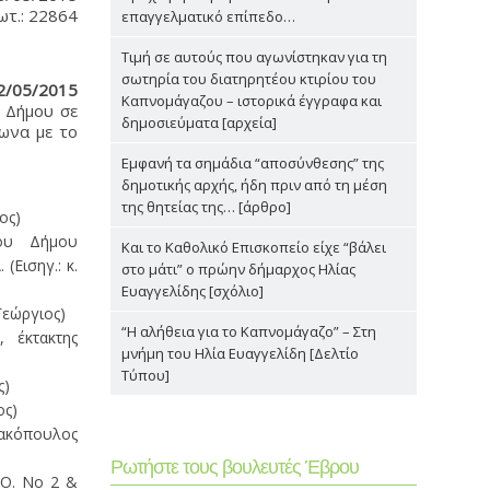
ωτ.: 22864
επαγγελματικό επίπεδο…
Τιμή σε αυτούς που αγωνίστηκαν για τη
σωτηρία του διατηρητέου κτιρίου του
2/05/2015
Καπνομάγαζου – ιστορικά έγγραφα και
Δήμου σε
δημοσιεύματα [αρχεία]
ωνα με το
Εμφανή τα σημάδια “αποσύνθεσης” της
δημοτικής αρχής, ήδη πριν από τη μέση
της θητείας της… [άρθρο]
ος)
του Δήμου
Και το Καθολικό Επισκοπείο είχε “βάλει
Εισηγ.: κ.
στο μάτι” ο πρώην δήμαρχος Ηλίας
Ευαγγελίδης [σχόλιο]
Γεώργιος)
“Η αλήθεια για το Καπνομάγαζο” – Στη
 έκτακτης
μνήμη του Ηλία Ευαγγελίδη [Δελτίο
Τύπου]
ς)
ος)
ρακόπουλος
Ρωτήστε τους βουλευτές Έβρου
.Ο. Νο 2 &