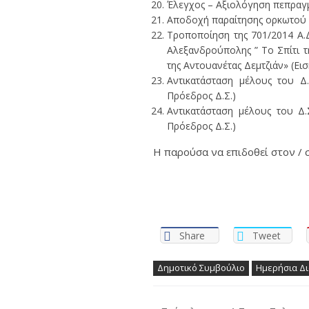
Έλεγχος – Αξιολόγηση πεπραγμ
Αποδοχή παραίτησης ορκωτού Λ
Τροποποίηση της 701/2014 Α.Δ
Αλεξανδρούπολης ” Το Σπίτι τ
της Αντουανέτας Δεμτζιάν» (Εισ
Αντικατάσταση μέλους του Δ.
Πρόεδρος Δ.Σ.)
Αντικατάσταση μέλους του Δ.Σ
Πρόεδρος Δ.Σ.)
Η παρούσα να επιδοθεί στον / σ
Share
Tweet
Δημοτικό Συμβούλιο
Ημερήσια Δι