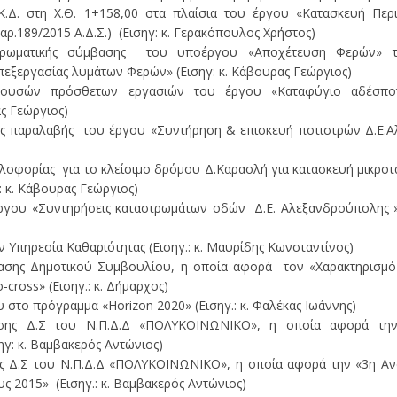
Κ.Δ. στη Χ.Θ. 1+158,00 στα πλαίσια του έργου «Κατασκευή Περ
ρ.189/2015 Α.Δ.Σ.) (Εισηγ: κ. Γερακόπουλος Χρήστος)
ηρωματικής σύμβασης του υποέργου «Αποχέτευση Φερών» 
εξεργασίας λυμάτων Φερών» (Εισηγ: κ. Κάβουρας Γεώργιος)
ειγουσών πρόσθετων εργασιών του έργου «Καταφύγιο αδέσπ
ς Γεώργιος)
ς παραλαβής του έργου «Συντήρηση & επισκευή ποτιστρών Δ.Ε.Α
λοφορίας για το κλείσιμο δρόμου Δ.Καραολή για κατασκευή μικρο
: κ. Κάβουρας Γεώργιος)
ργου «Συντηρήσεις καταστρωμάτων οδών Δ.Ε. Αλεξανδρούπολης » (
 Υπηρεσία Καθαριότητας (Εισηγ.: κ. Μαυρίδης Κωνσταντίνος)
ασης Δημοτικού Συμβουλίου, η οποία αφορά τον «Χαρακτηρισμό
cross» (Εισηγ.: κ. Δήμαρχος)
στο πρόγραμμα «Horizon 2020» (Εισηγ.: κ. Φαλέκας Ιωάννης)
σης Δ.Σ του Ν.Π.Δ.Δ «ΠΟΛΥΚΟΙΝΩΝΙΚΟ», η οποία αφορά την
γ: κ. Βαμβακερός Αντώνιος)
ης Δ.Σ του Ν.Π.Δ.Δ «ΠΟΛΥΚΟΙΝΩΝΙΚΟ», η οποία αφορά την «3η 
ς 2015» (Εισηγ.: κ. Βαμβακερός Αντώνιος)