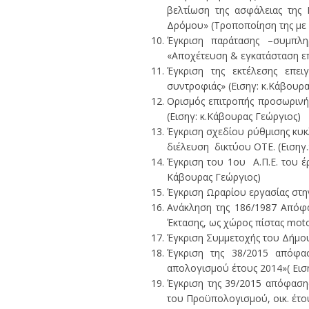
βελτίωση της ασφάλειας της 
Δρόμου» (Τροποποίηση της με α
Έγκριση παράτασης –συμπλ
«Αποχέτευση & εγκατάσταση επ
Έγκριση της εκτέλεσης επ
συντροφιάς» (Εισηγ: κ.Κάβουρα
Ορισμός επιτροπής προσωρινή
(Εισηγ: κ.Κάβουρας Γεώργιος)
Έγκριση σχεδίου ρύθμισης κυκ
διέλευση δικτύου ΟΤΕ. (Εισηγ.
Έγκριση του 1ου Α.Π.Ε. του έ
Κάβουρας Γεώργιος)
Έγκριση Ωραρίου εργασίας στην
Ανάκληση της 186/1987 Απόφ
Έκτασης, ως χώρος πίστας moto-
Έγκριση Συμμετοχής του Δήμου 
Έγκριση της 38/2015 απόφα
απολογισμού έτους 2014»( Ειση
Έγκριση της 39/2015 απόφασ
του Προϋπολογισμού, οικ. έτου