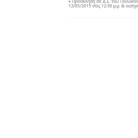
«
Πρόσκληση σε Δ.Σ. του Πολυκοι
12/05/2015 στις 12:30 μ.μ. & εισηγ