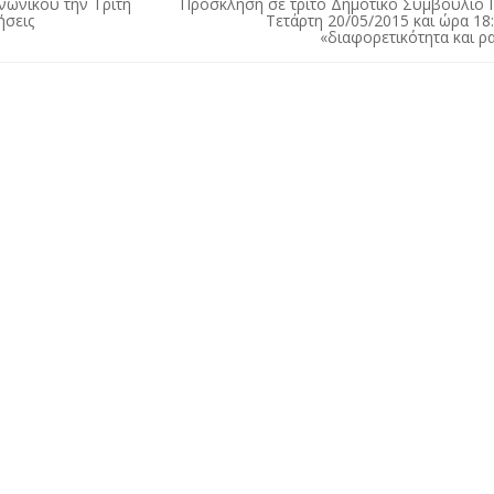
νωνικού την Τρίτη
Πρόσκληση σε τρίτο Δημοτικό Συμβούλιο 
ήσεις
Τετάρτη 20/05/2015 και ώρα 18
«διαφορετικότητα και ρ