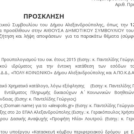
Αριθ. Πρ
ΠΡΟΣΚΛΗΣΗ
τικού Συμβουλίου του Δήμου Αλεξανδρούπολης, όπως την
1
 προσέλθουν στην ΑΙΘΟΥΣΑ ΔΗΜΟΤΙΚΟΥ ΣΥΜΒΟΥΛΙΟΥ του 
υζήτηση και λήψη αποφάσεων για τα παρακάτω θέματα (σύμφ
ροϋπολογισμού του οικ. έτους 2015 (Εισηγ.: κ. Παντελίδης Γεώργι
ωτικού ιδρύματος για την έντοκη κατάθεση των εσόδων 
Δ.Δ., «ΠΟΛΥ-ΚΟΙΝΩΝΙΚΟ» Δήμου Αλεξανδρούπολης και Α.ΠΟ.Κ.Δ.Α. (
ικό Χρηματικό κατάλογο, λόγω εξόφλησης (Εισηγ: κ. Παντελίδης 
ύ Εντάλματος Πληρωμής δικαιούχων Α΄ Κοινωνικών Βοηθειών,
δειας. (Εισηγ: κ. Παντελίδης Γεώργιος)
(Domain name) για το «alexpolis.gr» (Εισηγ: κ. Παντελίδης Γεώργιο
αξης στο 2ο ΕΠΑΛ Αλεξανδρούπολης (Εισηγ.: κ. Γερακόπουλος Χρήστ
ρου Δασικής Αναψυχής «Προφήτη Ηλία» Λουτρού. (Εισηγ.: κ. Γε
του υποέργου «Κατασκευή κόμβου περιφερειακού δρόμου με Ε