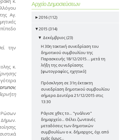
ράκη κ.
Αρχείο Δημοσιεύσεων
υλλόγου
της Αγ.
►
2016 (112)
μητικές
επίπεδο
▼
2015 (314)
▼
Δεκέμβριος (23)
Η 30η τακτική συνεδρίαση του
εί την
δημοτικού συμβουλίου της
Παρασκευής 18/12/2015… μετά τη
λήξη της συνεδρίασης
ολης κ.
[φωτογραφίες, ηχητικό]
έρνησης
ργότερα
Πρόσκληση σε 31η έκτακτη
orunov
,
συνεδρίαση δημοτικού συμβουλίου
βερνήτη
σήμερα Δευτέρα 21/12/2015 στις
13:30
 Ρώσων
Ράγισε χθες το... "γυάλινο"
δημαρχείο... Θέλει ζωντανές
 Δήμων.
μεταδόσεις των δημοτικών
ποίησης
συμβουλίων ο κ. δήμαρχος, όχι από
σιστικά
εμάς όμως...