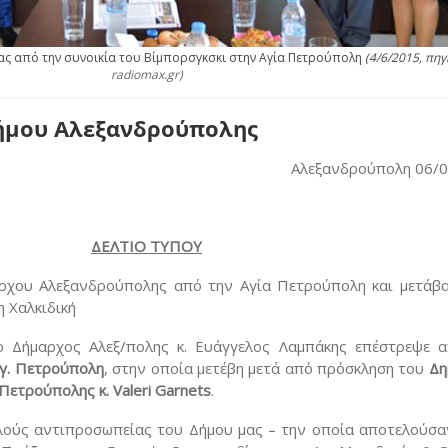
ς από την συνοικία του Βίμπορσγκσκι στην Αγία Πετρούπολη
(4/6/2015, πη
radiomax.gr)
δήμου Αλεξανδρούπολης
Αλεξανδρούπολη 06/
ΔΕΛΤΙΟ ΤΥΠΟΥ
ρχου Αλεξανδρούπολης από την Αγία Πετρούπολη και μετάβ
 Χαλκιδική
ο Δήμαρχος Αλεξ/πολης κ. Ευάγγελος Λαμπάκης επέστρεψε 
Αγ. Πετρούπολη
, στην οποία μετέβη μετά από πρόσκληση του
Δη
Πετρούπολης κ. Valeri Garnets
.
λούς αντιπροσωπείας του Δήμου μας – την οποία αποτελούσα