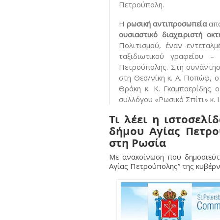
Πετρούπολη.
Η
ρωσική αντιπροσωπεία
απο
ουσιαστικό διαχειριστή οκ
Πολιτισμού, έναν εντεταλμ
ταξιδιωτικού γραφείου –
Πετρούπολης. Στη συνάντησ
στη Θεσ/νίκη κ. Α. Ποπώφ, 
Θράκη κ. Κ. Γκαμπαερίδης 
συλλόγου «Ρωσικό Σπίτι» κ. Ι
Τι λέει η ιστοσελ
δήμου Αγίας Πετρο
στη Ρωσία
Με ανακοίνωση που δημοσιεύτ
Αγίας Πετρούπολης” της κυβέρν