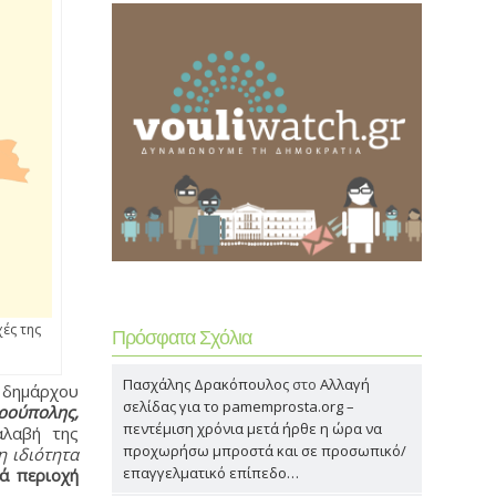
χές της
Πρόσφατα Σχόλια
Πασχάλης Δρακόπουλος
στο
Αλλαγή
 δημάρχου
σελίδας για το pamemprosta.org –
ρούπολης,
πεντέμιση χρόνια μετά ήρθε η ώρα να
αλαβή της
προχωρήσω μπροστά και σε προσωπικό/
η ιδιότητα
επαγγελματικό επίπεδο…
ιά περιοχή