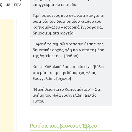
ς
με την
επαγγελματικό επίπεδο…
Τιμή σε αυτούς που αγωνίστηκαν για τη
σωτηρία του διατηρητέου κτιρίου του
Καπνομάγαζου – ιστορικά έγγραφα και
δημοσιεύματα [αρχεία]
Εμφανή τα σημάδια “αποσύνθεσης” της
δημοτικής αρχής, ήδη πριν από τη μέση
της θητείας της… [άρθρο]
Και το Καθολικό Επισκοπείο είχε “βάλει
στο μάτι” ο πρώην δήμαρχος Ηλίας
Ευαγγελίδης [σχόλιο]
“Η αλήθεια για το Καπνομάγαζο” – Στη
μνήμη του Ηλία Ευαγγελίδη [Δελτίο
Τύπου]
Ρωτήστε τους βουλευτές Έβρου