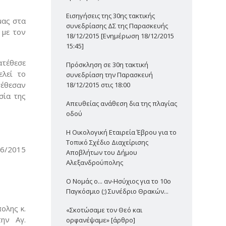
Εισηγήσεις της 30ης τακτικής
μας στα
συνεδρίασης ΔΣ της Παρασκευής
 με τον
18/12/2015 [Ενημέρωση 18/12/2015
15:45]
ατέθεσε
Πρόσκληση σε 30η τακτική
ελεί το
συνεδρίαση την Παρασκευή
τέθεσαν
18/12/2015 στις 18:00
σία της
Απευθείας ανάθεση δια της πλαγίας
οδού
Η Οικολογική Εταιρεία Έβρου για το
Τοπικό Σχέδιο Διαχείρισης
06/2015
Αποβλήτων του Δήμου
Αλεξανδρούπολης
Ο Νομάς ο... αν-Ησύχιος για το 10ο
Παγκόσμιο (;) Συνέδριο Θρακών...
ολης κ.
«Σκοτώσαμε τον Θεό και
ην Αγ.
ορφανέψαμε» [άρθρο]