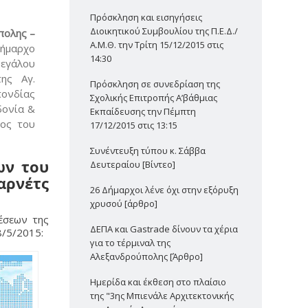
Πρόσκληση και εισηγήσεις
Διοικητικού Συμβουλίου της Π.Ε.Δ./
πολης –
Α.Μ.Θ. την Τρίτη 15/12/2015 στις
δήμαρχο
14:30
μεγάλου
ης Αγ.
Πρόσκληση σε συνεδρίαση της
πονδίας
Σχολικής Επιτροπής Α’βάθμιας
δονία &
Εκπαίδευσης την Πέμπτη
ρος του
17/12/2015 στις 13:15
Συνέντευξη τύπου κ. Σάββα
ων του
Δευτεραίου [Βίντεο]
αρνέτς
26 Δήμαρχοι λένε όχι στην εξόρυξη
χρυσού [άρθρο]
έσεων της
ΔΕΠΑ και Gastrade δίνουν τα χέρια
8/5/2015:
για το τέρμιναλ της
Αλεξανδρούπολης [Άρθρο]
Ημερίδα και έκθεση στο πλαίσιο
της "3ης Μπιενάλε Αρχιτεκτονικής