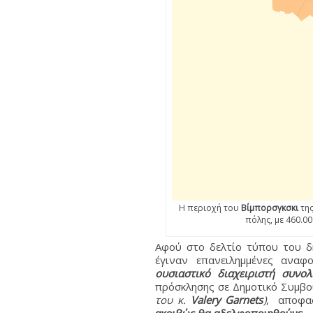
Η περιοχή του
Βίμπορσγκσκι
τη
πόλης, με 460.00
Αφού στο δελτίο τύπου του δή
έγιναν επανειλημμένες αναφ
ουσιαστικό διαχειριστή συνο
πρόσκλησης σε Δημοτικό Συμβο
του κ.
Valery Garnets
)
, αποφασ
ακριβώς θα αδελφοποιηθούμε
.