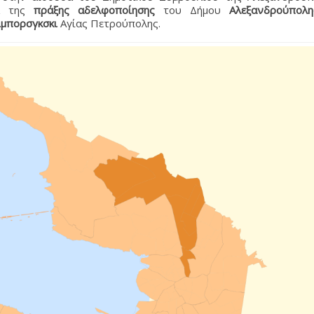
α της
πράξης αδελφοποίησης
του Δήμου
Αλεξανδρούπολη
μπορσγκσκι
Αγίας Πετρούπολης.