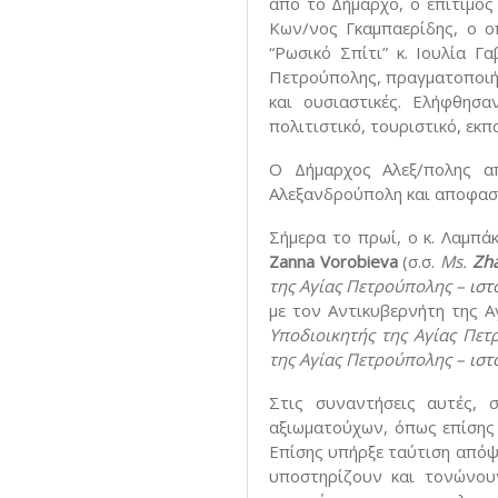
από το Δήμαρχο, ο επίτιμος
Κων/νος Γκαμπαερίδης, ο ο
“Ρωσικό Σπίτι” κ. Ιουλία Γ
Πετρούπολης, πραγματοποιήθη
και ουσιαστικές. Ελήφθησ
πολιτιστικό, τουριστικό, εκπ
Ο Δήμαρχος Αλεξ/πολης α
Αλεξανδρούπολη και αποφασί
Σήμερα το πρωί, ο κ. Λαμπά
Zanna Vorobieva
(σ.σ.
Ms.
Zh
της Αγίας Πετρούπολης –
ιστ
με τον Αντικυβερνήτη της 
Υποδιοικητής της Αγίας Πετ
της Αγίας Πετρούπολης –
ιστ
Στις συναντήσεις αυτές,
αξιωματούχων, όπως επίσης
Επίσης υπήρξε ταύτιση απόψ
υποστηρίζουν και τονώνου