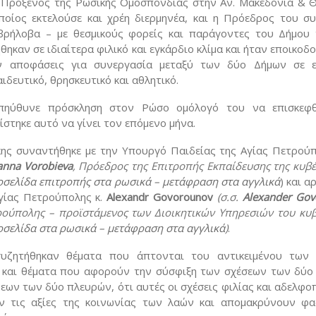
 Πρόξενος της Ρωσικής Ομοσπονδίας στην Αν. Μακεδονία & Θ
ποίος εκτελούσε και χρέη διερμηνέα, και η Πρόεδρος του σ
αβρήλοβα – με θεσμικούς φορείς και παράγοντες του Δήμου 
καν σε ιδιαίτερα φιλικό και εγκάρδιο κλίμα και ήταν εποικοδο
αν αποφάσεις για συνεργασία μεταξύ των δύο Δήμων σε 
αιδευτικό, θρησκευτικό και αθλητικό.
πηύθυνε πρόσκληση στον Ρώσο ομόλογό του να επισκεφθ
στηκε αυτό να γίνει τον επόμενο μήνα.
κης συναντήθηκε με την Υπουργό Παιδείας της Αγίας Πετρούπ
anna Vorobieva
, Πρόεδρος της Επιτροπής Εκπαίδευσης της κυβ
οσελίδα επιτροπής στα ρωσικά
–
μετάφραση στα αγγλικά
) και α
Αγίας Πετρούπολης κ.
Alexandr Govorounov
(σ.σ.
Alexander
Gov
ρούπολης – προϊστάμενος των Διοικητικών Υπηρεσιών του κυ
οσελίδα στα ρωσικά
–
μετάφραση στα αγγλικά
)
.
 συζητήθηκαν θέματα που άπτονται του αντικειμένου των
 και θέματα που αφορούν την σύσφιξη των σχέσεων των δύο
εων των δύο πλευρών, ότι αυτές οι σχέσεις φιλίας και αδελφο
ν τις αξίες της κοινωνίας των λαών και απομακρύνουν φα