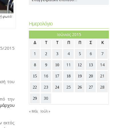
γή φωτό:
Ημερολόγιο
Ιούνιος 2015
Δ
Τ
Τ
Π
Π
Σ
Κ
05/2015
1
4
6
7
2
3
5
11
14
8
9
10
12
13
16
21
15
17
18
19
20
ασή του
23
25
28
22
24
26
27
30
από την
29
μάρχου
« Μάι
Ιούλ »
ν εκτός