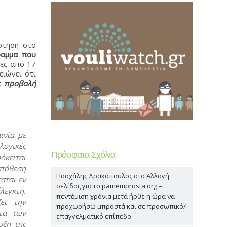
ρτηση στο
ραμμα που
ρες από 17
ιώνει ότι
 προβολή
ινία με
λογικές
Πρόσφατα Σχόλια
όκειται
ϋπόθεση
Πασχάλης Δρακόπουλος
στο
Αλλαγή
αται εν
σελίδας για το pamemprosta.org –
λεγκτη.
πεντέμιση χρόνια μετά ήρθε η ώρα να
ει την
προχωρήσω μπροστά και σε προσωπικό/
τα των
επαγγελματικό επίπεδο…
υξη της