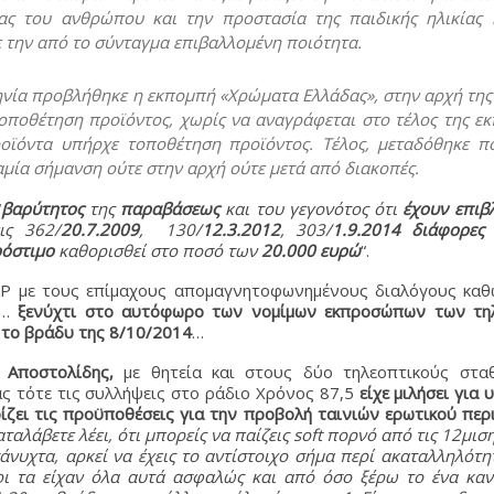
ας του ανθρώπου και την προστασία της παιδικής ηλικίας 
ε την από το σύνταγμα επιβαλλομένη ποιότητα.
ηνία προβλήθηκε η εκπομπή «Χρώματα Ελλάδας», στην αρχή της
τοποθέτηση προϊόντος, χωρίς να αναγράφεται στο τέλος της ε
προϊόντα υπήρχε τοποθέτηση προϊόντος. Τέλος, μεταδόθηκε 
μία σήμανση ούτε στην αρχή ούτε μετά από διακοπές.
“
βαρύτητος
της
παραβάσεως
και του γεγονότος ότι
έχουν επιβ
ις 362/
20.7.2009
, 130/
12.3.2012
, 303/
1.9.2014
διάφορες
όστιμο
καθορισθεί στο ποσό των
20.000 ευρώ
“.
Ρ με τους επίμαχους απομαγνητοφωνημένους διαλόγους καθώ
ο…
ξενύχτι στο αυτόφωρο των νομίμων εκπροσώπων των τη
το βράδυ της
8/10/2014
…
 Αποστολίδης,
με θητεία και στους δύο τηλεοπτικούς στα
ς τότε τις συλλήψεις στο ράδιο Χρόνος 87,5
είχε μιλήσει για
ίζει τις προϋποθέσεις για την προβολή ταινιών ερωτικού περ
ταλάβετε λέει, ότι μπορείς να παίζεις soft πορνό από τις 12μισ
σάνυχτα, αρκεί να έχεις το αντίστοιχο σήμα περί ακαταλληλότ
ι τα είχαν όλα αυτά ασφαλώς και από όσο ξέρω το ένα κανά