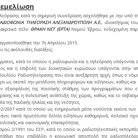
θεμελίωση
εόρασης κατά τη σημερινή συνεδρίαση ασχολήθηκε με την υπό της
ΑΔΙΟΦΩΝΙΑ ΤΗΛΕΟΡΑΣΗ ΑΛΕΞΑΝΔΡΟΥΠΟΛΗ Α.Ε.
,
ιδιοκτήτριας του
ακριτικό τίτλο
ΘΡΑΚΗ NET (ΕΡΤΑ)
Νομού Έβρου, ενδεχομένη παρα
γματοποιήθηκε την 7η Απριλίου 2015.
 τις ακόλουθες διατάξεις:
γματος, κατά το οποίον η ραδιοφωνία και η τηλεόραση υπάγονται 
ος και η επιβολή των διοικητικών κυρώσεων υπάγονται στην απ
ουλίου Ραδιοτηλεόρασης που είναι ανεξάρτητη αρχή, όπως ο νόμος
χει ως σκοπό την μετάδοση πληροφοριών και ειδήσεων, καθώς και
την εξασφάλιση της ποιοτικής στάθμης των προγραμμάτων που ε
ρασης και η πολιτιστική ανάπτυξη της χώρας, καθώς και το σεβασμό
 της παιδικής ηλικίας και της νεότητος.
92/2007 κατά το οποίο ως ενημερωτικά μέσα νοούνται εκείνα των
άνει τακτά πρωτότυπα δελτία ειδήσεων καθημερινά, πολιτικό σχο
λιτικής και οικονομικής επικαιρότητας.
σμού 2/1991 του ΕΣΡ, κατά το οποίο οι ραδιοτηλεοπτικές εκπομπές
στάθμη που επιβάλλει η κοινωνική αποστολή της ραδιοτηλεόρ