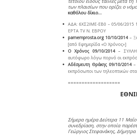
τέτοιου είδους ταινίες μετά τη 
των πλαισίων που ορίζει ο νόμ
καθόλου δίκιο…
ΑΔΑ: 6ΧΣ2ΙΜΕ-ΕΒ0 – 05/06/2015
ΕΡΤΑ TV Ν. ΕΒΡΟΥ
pamemprosta.org 10/10/2014
–
Ξ
[από Εφημερίδα «Ο Χρόνος»]
Ο Χρόνος 09/10/2014
–
ΣΥΛΛ
αυτόφωρο λόγω πορνό οι εκπρόσ
Αδέσμευτη Θράκης 09/10/2014
εκπρόσωποι των τηλεοπτικών σταθ
===================
ΕΘΝΙ
Σήμερα ημέρα Δεύτερα 11 Μαΐο
συνεδρίαση, στην οποία παρέστ
Γεώργιος Στεφανάκης, Δήμητρ