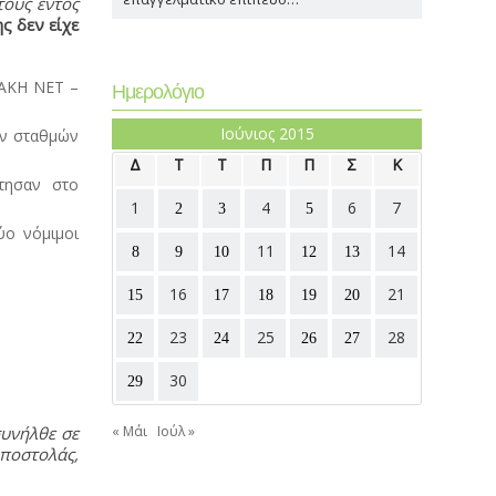
τους εντός
ς δεν είχε
ΡΑΚΗ ΝΕΤ –
Ημερολόγιο
Ιούνιος 2015
ών σταθμών
Δ
Τ
Τ
Π
Π
Σ
Κ
ησαν στο
1
4
6
7
2
3
5
ο νόμιμοι
11
14
8
9
10
12
13
16
21
15
17
18
19
20
23
25
28
22
24
26
27
30
29
συνήλθε σε
« Μάι
Ιούλ »
Αποστολάς,