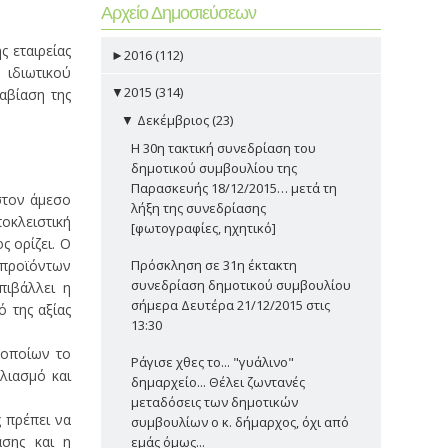
Αρχείο Δημοσιεύσεων
 εταιρείας
►
2016 (112)
 ιδιωτικού
▼
2015 (314)
βίαση της
▼
Δεκέμβριος (23)
Η 30η τακτική συνεδρίαση του
δημοτικού συμβουλίου της
Παρασκευής 18/12/2015… μετά τη
στον άμεσο
λήξη της συνεδρίασης
οκλειστική
[φωτογραφίες, ηχητικό]
 ορίζει. Ο
 προϊόντων
Πρόσκληση σε 31η έκτακτη
συνεδρίαση δημοτικού συμβουλίου
πιβάλλει η
σήμερα Δευτέρα 21/12/2015 στις
 της αξίας
13:30
 οποίων το
Ράγισε χθες το... "γυάλινο"
λιασμό και
δημαρχείο... Θέλει ζωντανές
μεταδόσεις των δημοτικών
 πρέπει να
συμβουλίων ο κ. δήμαρχος, όχι από
ασης και η
εμάς όμως...