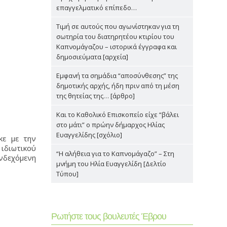
επαγγελματικό επίπεδο…
Τιμή σε αυτούς που αγωνίστηκαν για τη
σωτηρία του διατηρητέου κτιρίου του
Καπνομάγαζου – ιστορικά έγγραφα και
δημοσιεύματα [αρχεία]
Εμφανή τα σημάδια “αποσύνθεσης” της
δημοτικής αρχής, ήδη πριν από τη μέση
της θητείας της… [άρθρο]
Και το Καθολικό Επισκοπείο είχε “βάλει
στο μάτι” ο πρώην δήμαρχος Ηλίας
Ευαγγελίδης [σχόλιο]
κε με την
ιδιωτικού
“Η αλήθεια για το Καπνομάγαζο” – Στη
νδεχόμενη
μνήμη του Ηλία Ευαγγελίδη [Δελτίο
Τύπου]
Ρωτήστε τους βουλευτές Έβρου