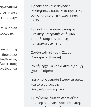
Πρόσκληση και εισηγήσεις
τηλεοπτικά
Διοικητικού Συμβουλίου της Π.Ε.Δ./
ι σε πέντε
Α.Μ.Θ. την Τρίτη 15/12/2015 στις
 τους στην
14:30
ων.
ση των όρων
Πρόσκληση σε συνεδρίαση της
κυρώσεις.
Σχολικής Επιτροπής Α’βάθμιας
Εκπαίδευσης την Πέμπτη
17/12/2015 στις 13:15
 επωνυμία
Συνέντευξη τύπου κ. Σάββα
διωτικού
Δευτεραίου [Βίντεο]
βληθέντος
λεοπτικός
26 Δήμαρχοι λένε όχι στην εξόρυξη
έκυψαν τα
χρυσού [άρθρο]
ΔΕΠΑ και Gastrade δίνουν τα χέρια
για το τέρμιναλ της
Αλεξανδρούπολης [Άρθρο]
Ημερίδα και έκθεση στο πλαίσιο
της "3ης Μπιενάλε Αρχιτεκτονικής