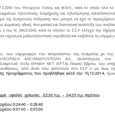
7.3.2000 του Υπουργού Τύπου και Μ.Μ.Ε., κατά το οποίο όλα τα 
αμμάτων τηλεοπτικής διαφήμισης και τηλεπώλησης κατατάσσοντα
θμό της δυσμενούς επίδρασης που μπορεί να έχει το περιεχόμενο
ει σωματική, ηθική, πνευματική και διανοητική ανάπτυξη των ανηλίκ
β, ε του Ν. 2863/2000, κατά το οποίον το Ε.Σ.Ρ. ελέγχει την τήρη
ε ισχύουσα ραδιοτηλεοπτική νομοθεσία και επιβάλλει τις νόμιμες 
ου, των ισχυρισμών του εκπροσώπου της εταιρείας με την
ΕΟΡΑΣΗ ΑΛΕΞΑΝΔΡΟΥΠΟΛΗ Α.Ε., ιδιοκτήτριας του ι
διακριτικό τίτλο ΘΡΑΚΗ NET (ΕΡΤΑ) Νομού Έβρου, του υπο
λουθήσεως, από dvds που απέστειλε στο ΕΣΡ ο ως άνω τη
ής προγράμματος που προβλήθηκε κατά την 7η.10.2014
, προ
μή υψηλής χρέωσης 02:30 π.μ. – 04:35 π.μ. περίπου
ρχείου 0:24:40 – 0:28:40
ρχείου 0:01:00 – 0:05:00