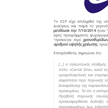
Το ΕΣΡ είχε επιληφθεί της υ
Διαύγεια, και παρά το γεγονό
μετέδωσε την 7/10/2014
ήταν “
ώρες προγράμματος ψυχαγωγικο
“
πρόκειται περί
χρονοθυρίδων
αριθμού υψηλής χρέωσης
, προ
Επιπρόσθετα, σημειώνει ότι:
[…] ο τηλεοπτικός σταθμός,
τίτλο: «Carnal Sins», κατά 
ομοφυλοφιλικές και ετεροφ
σαφέστατα περί πορνικής τ
διασφάλισης της παρακολου
προκειμένω. Τα ότι η εκπομπ
Προβολή πορνικής ταινία
προαναφερθείσα διάταξη 
προγραμμάτων των τηλεοπτι