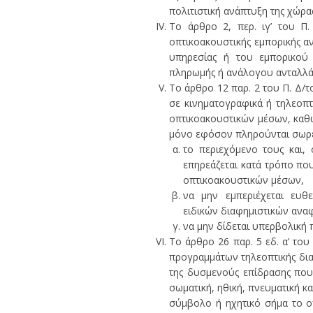
πολιτιστική ανάπτυξη της χώρα
Το άρθρο 2, περ. ιγ’ του Π
οπτικοακουστικής εμπορικής α
υπηρεσίας ή του εμπορικού 
πληρωμής ή ανάλογου ανταλλά
Το άρθρο 12 παρ. 2 του Π. Δ/τ
σε κινηματογραφικά ή τηλεοπτ
οπτικοακουστικών μέσων, καθώ
μόνο εφόσον πληρούνται σωρε
το περιεχόμενο τους και,
επηρεάζεται κατά τρόπο πο
οπτικοακουστικών μέσων,
να μην εμπεριέχεται ευθ
ειδικών διαφημιστικών αναφ
να μην δίδεται υπερβολική 
Το άρθρο 26 παρ. 5 εδ. α’ του
προγραμμάτων τηλεοπτικής δια
της δυσμενούς επίδρασης που 
σωματική, ηθική, πνευματική κα
σύμβολο ή ηχητικό σήμα το οπ