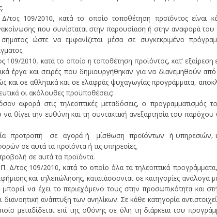
ς.
. Δ/τος 109/2010, κατά το οποίο τοποθέτηση προϊόντος είναι 
νακοίνωσης που συνίσταται στην παρουσίαση ή στην αναφορά του 
σήματος ώστε να εμφανίζεται μέσα σε συγκεκριμένο πρόγραμ
γματος.
ος 109/2010, κατά το οποίο η τοποθέτηση προϊόντος, κατ’ εξαίρεση 
ικά έργα και σειρές που δημιουργήθηκαν για να διανεμηθούν από
ς και σε αθλητικά και σε ελαφράς ψυχαγωγίας προγράμματα, αποκλε
υτικά οι ακόλουθες προϋποθέσεις:
 όσον αφορά στις τηλεοπτικές μεταδόσεις, ο προγραμματισμός τ
υ να θίγει την ευθύνη και τη συντακτική ανεξαρτησία του παρόχου
εία προτροπή σε αγορά ή μίσθωση προϊόντων ή υπηρεσιών, ι
ορών σε αυτά τα προϊόντα ή τις υπηρεσίες,
προβολή σε αυτά τα προϊόντα.
 Π. Δ/τος 109/2010, κατά το οποίο όλα τα τηλεοπτικά προγράμματα
φήμισης και τηλεπώλησης, κατατάσσονται σε κατηγορίες ανάλογα μ
μπορεί να έχει το περιεχόμενο τους στην προσωπικότητα και στη
ι διανοητική ανάπτυξη των ανηλίκων. Σε κάθε κατηγορία αντιστοιχεί
οίο μεταδίδεται επί της οθόνης σε όλη τη διάρκεια του προγράμ