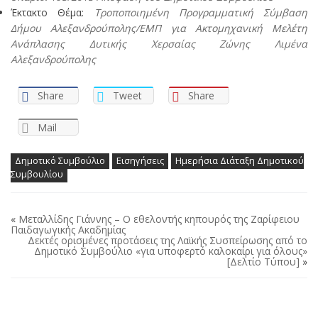
Έκτακτο Θέμα:
Τροποποιημένη Προγραμματική Σύμβαση
Δήμου Αλεξανδρούπολης/ΕΜΠ για Ακτομηχανική Μελέτη
Ανάπλασης Δυτικής Χερσαίας Ζώνης Λιμένα
Αλεξανδρούπολης
Share
Tweet
Share
Mail
Δημοτικό Συμβούλιο
Εισηγήσεις
Ημερήσια Διάταξη Δημοτικού
Συμβουλίου
«
Μεταλλίδης Γιάννης – Ο εθελοντής κηπουρός της Ζαρίφειου
Παιδαγωγικής Ακαδημίας
Δεκτές ορισμένες προτάσεις της Λαϊκής Συσπείρωσης από το
Δημοτικό Συμβούλιο «για υποφερτό καλοκαίρι για όλους»
[Δελτίο Τύπου]
»