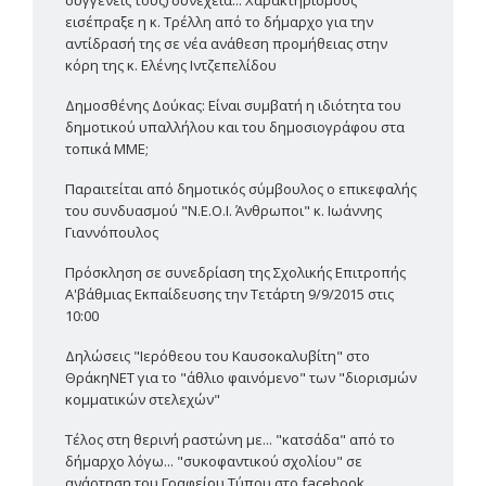
εισέπραξε η κ. Τρέλλη από το δήμαρχο για την
αντίδρασή της σε νέα ανάθεση προμήθειας στην
κόρη της κ. Ελένης Ιντζεπελίδου
Δημοσθένης Δούκας: Είναι συμβατή η ιδιότητα του
δημοτικού υπαλλήλου και του δημοσιογράφου στα
τοπικά ΜΜΕ;
Παραιτείται από δημοτικός σύμβουλος ο επικεφαλής
του συνδυασμού "Ν.Ε.Ο.Ι. Άνθρωποι" κ. Ιωάννης
Γιαννόπουλος
Πρόσκληση σε συνεδρίαση της Σχολικής Επιτροπής
Α'βάθμιας Εκπαίδευσης την Τετάρτη 9/9/2015 στις
10:00
Δηλώσεις "Ιερόθεου του Καυσοκαλυβίτη" στο
ΘράκηΝΕΤ για το "άθλιο φαινόμενο" των "διορισμών
κομματικών στελεχών"
Τέλος στη θερινή ραστώνη με... "κατσάδα" από το
δήμαρχο λόγω... "συκοφαντικού σχολίου" σε
ανάρτηση του Γραφείου Τύπου στο facebook