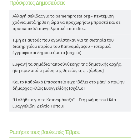
Πρόσφατες Δημοσιεύσεις
Αλλαγή σελίδας για το pamemprosta.org – πεντέμιση
χρόνια μετά ήρθε η ώρα να προχωρήσω μπροστά και σε
προσωπικό/επαγγελματικό επίπεδο…
Τιμή σε αυτούς που αγωνίστηκαν για τη σωτηρία του
διατηρητέου κτιρίου του Καπνομάγαζου – ιστορικά
έγγραφα και δημοσιεύματα [αρχεία]
Εμφανή τα σημάδια “αποσύνθεσης” της δημοτικής αρχής,
ήδη πριν από τη μέση της θητείας της… [άρθρο]
Και το Καθολικό Επισκοπείο είχε “βάλει στο μάτι” ο πρώην
δήμαρχος Ηλίας Ευαγγελίδης [σχόλιο]
“Η αλήθεια για το Καπνομάγαζο” – Στη μνήμη του Ηλία
Ευαγγελίδη [Δελτίο Τύπου]
Ρωτήστε τους βουλευτές Έβρου