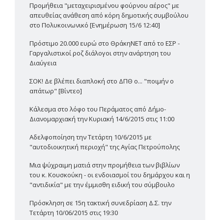
Προμήθεια "μεταχειρισμένου φούρνου αέρος" με
απευθείας ανάθεση από κόρη δημοτικής συμβούλου
στο Πολυκοινωνικό [Ενημέρωση 15/6 12:40]
Πρόστιμο 20.000 ευρώ στο ΘράκηΝΕΤ από το ΕΣΡ -
Γαργαλιστικοί ροζ διάλογοι στην ανάρτηση του
Διαύγεια
ΣΟΚ! Δε βλέπει διαπλοκή στο ΔΠΘ ο... "ποιμήν ο
απάτωρ" [Βίντεο]
Κάλεσμα στο λόφο του Περάματος από Δήμο-
Διανομαρχιακή την Κυριακή 14/6/2015 στις 11:00
Αδελφοποίηση την Τετάρτη 10/6/2015 με
"αυτοδιοικητική περιοχή" της Αγίας Πετρούπολης
Μια ψύχραιμη ματιά στην προμήθεια των βιβλίων
του κ. Κουσκούκη - οι ενδοιασμοί του δημάρχου και η
"αντιδικία" με την έμμισθη ειδική του σύμβουλο
Πρόσκληση σε 15η τακτική συνεδρίαση Δ.Σ. την
Τετάρτη 10/06/2015 στις 19:30