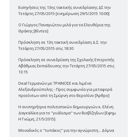
Εισηγήσεις της 13ης τακτικής συνεδρίασης ΔΣ την
Τετάρτη 27/05/2015 [ενημέρωση 29/5/2015 10:00]
Ο Γιώργος Παναγιώτου μιλά για τα Ελευθέρια της
Θράκης [Βίντεο]
Πρόσκληση σε 13η τακτική συνεδρίαση Δ.Σ. την
Τετάρτη 27/05/2015 στις 18:30
Πρόσκληση σε συνεδρίαση της Σχολικής Επιτροπής
Α΄βάθμιας Εκπαίδευσης την Τετάρτη 27/05/2015 στις
13:15
Deal Γερμανών με ΤΡΑΙΝΟΣΕ και λιμένα
Αλεξανδρούπολης - Προς συμφωνία για μεταφορά
προϊόντων από τη Σμύρνη στο Βερολίνο [Άρθρο]
Η συντηρήτρια πολιτιστικών δημιουργιών κ. Ελένη
Δαγκαλίκα για το "γυάλισμα" των Βισβίζηδων [Εφημ.
Η Γνώμη, 21/5/2015]
Μοναδικός ο "τυπάκος" για την αγνώριστη... Δόμνα