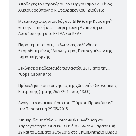
Αποδοχές του προέδρου του Οργανισμού Λιμένος
Αλεξανδρούπολης, κ. Σταυράκογλου [Διαύγεια]
Μεταπτυχιακές σπουδές στο ΔΠΘ (στην Κομοτηνή)
για την Τοπική και Περιφερειακή Ανάπτυξη και
Αυτοδιοίκηση από ΕΕΤΑΑ και ΚΕΔΕ
Παραπέμπεται στις... ελληνικές καλένδες ο
θεσμοθετημένος "Απολογισμός Πεπραγμένων της
Δημοτικής Αρχής";
Ξεκίνησε ο καθαρισμός των ακτών 2015 από την...
"Copa Cabana" :-)
Πρόσκληση και εισηγήσεις της χθεσινής Οικονομικής
Επιτροπής (Τρίτης 26/5/2015 στις 13:00)
Ανοίγει το αναψυκτήριο του “Πάρκου Προσκόπων”
την Παρασκευή 29/05/2015
Διημερίδα με τίτλο «Greco-Risks: Ανάλυση και
Χαρτογράφηση Φυσικών Κινδύνων» την Παρασκευή
29 και το Σάββατο 30/5/2015 στο Επιμελητήριο Έβρου