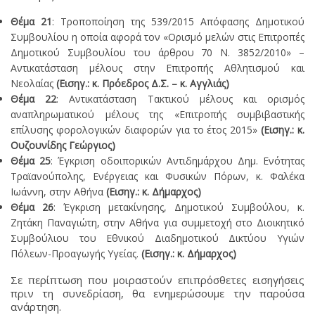
Θέμα 21
: Τροποποίηση της 539/2015 Απόφασης Δημοτικού
Συμβουλίου η οποία αφορά τον «Ορισμό μελών στις Επιτροπές
Δημοτικού Συμβουλίου του άρθρου 70 Ν. 3852/2010» –
Αντικατάσταση μέλους στην Επιτροπής Αθλητισμού και
Νεολαίας
(Εισηγ.: κ. Πρόεδρος Δ.Σ. – κ. Αγγλιάς)
Θέμα 22
: Αντικατάσταση Τακτικού μέλους και ορισμός
αναπληρωματικού μέλους της «Επιτροπής συμβιβαστικής
επίλυσης φορολογικών διαφορών για το έτος 2015»
(Εισηγ.: κ.
Ουζουνίδης Γεώργιος)
Θέμα 25
: Έγκριση οδοιπορικών Αντιδημάρχου Δημ. Ενότητας
Τραϊανούπολης, Ενέργειας και Φυσικών Πόρων, κ. Φαλέκα
Ιωάννη, στην Αθήνα
(Εισηγ.: κ. Δήμαρχος)
Θέμα 26
: Έγκριση μετακίνησης, Δημοτικού Συμβούλου, κ.
Ζητάκη Παναγιώτη, στην Αθήνα για συμμετοχή στο Διοικητικό
Συμβούλιου του Εθνικού Διαδημοτικού Δικτύου Υγιών
Πόλεων-Προαγωγής Υγείας.
(Εισηγ.: κ. Δήμαρχος)
Σε περίπτωση που μοιραστούν επιπρόσθετες εισηγήσεις
πριν τη συνεδρίαση, θα ενημερώσουμε την παρούσα
ανάρτηση.