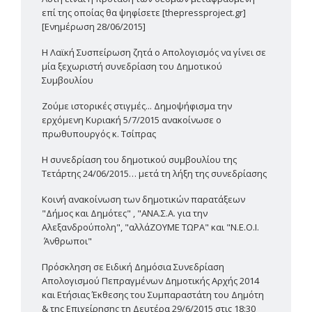
επί της οποίας θα ψηφίσετε [thepressproject.gr]
[Ενημέρωση 28/06/2015]
Η Λαϊκή Συσπείρωση ζητά ο Απολογισμός να γίνει σε
μία ξεχωριστή συνεδρίαση του Δημοτικού
Συμβουλίου
Ζούμε ιστορικές στιγμές... Δημοψήφισμα την
ερχόμενη Κυριακή 5/7/2015 ανακοίνωσε ο
πρωθυπουργός κ. Τσίπρας
Η συνεδρίαση του δημοτικού συμβουλίου της
Τετάρτης 24/06/2015… μετά τη λήξη της συνεδρίασης
Κοινή ανακοίνωση των δημοτικών παρατάξεων
"Δήμος και Δημότες" , "ΑΝΑ.Σ.Α. για την
Αλεξανδρούπολη", "αλλάΖΟΥΜΕ ΤΩΡΑ" και "Ν.Ε.Ο.Ι.
Άνθρωποι"
Πρόσκληση σε Ειδική Δημόσια Συνεδρίαση
Απολογισμού Πεπραγμένων Δημοτικής Αρχής 2014
και Ετήσιας Έκθεσης του Συμπαραστάτη του Δημότη
& της Επιχείρησης τη Δευτέρα 29/6/2015 στις 18:30