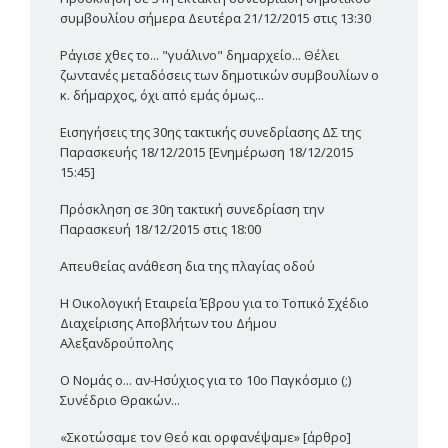
συμβουλίου σήμερα Δευτέρα 21/12/2015 στις 13:30
Ράγισε χθες το... "γυάλινο" δημαρχείο... Θέλει
ζωντανές μεταδόσεις των δημοτικών συμβουλίων ο
κ. δήμαρχος, όχι από εμάς όμως...
Εισηγήσεις της 30ης τακτικής συνεδρίασης ΔΣ της
Παρασκευής 18/12/2015 [Ενημέρωση 18/12/2015
15:45]
Πρόσκληση σε 30η τακτική συνεδρίαση την
Παρασκευή 18/12/2015 στις 18:00
Απευθείας ανάθεση δια της πλαγίας οδού
Η Οικολογική Εταιρεία Έβρου για το Τοπικό Σχέδιο
Διαχείρισης Αποβλήτων του Δήμου
Αλεξανδρούπολης
Ο Νομάς ο... αν-Ησύχιος για το 10ο Παγκόσμιο (;)
Συνέδριο Θρακών...
«Σκοτώσαμε τον Θεό και ορφανέψαμε» [άρθρο]