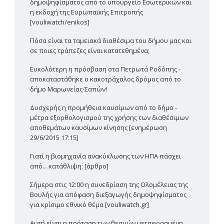
δημοψηφίσματος από το υπουργείο Εσωτερικών και
η εκδοχή της Ευρωπαϊκής Επιτροπής
[vouliwatch/enikos]
Πόσα είναι τα ταμειακά διαθέσιμα του δήμου μας και
σε ποιες τράπεζες είναι κατατεθημένα;
Ευκολότερη η πρόσβαση στα Πετρωτά Ροδόπης -
αποκαταστάθηκε ο κακοτράχαλος δρόμος από το
δήμο Μαρωνείας-Σαπών!
Δυσχερής η προμήθεια καυσίμων από το δήμο -
μέτρα εξορθολογισμού της χρήσης των διαθέσιμων
αποθεμάτων καυσίμων κίνησης [ενημέρωση
29/6/2015 17:15]
Γιατί η βιομηχανία ανακύκλωσης των ΗΠΑ πάσχει
από... κατάθλιψη; [άρθρο]
Σήμερα στις 12:00 η συνεδρίαση της Ολομέλειας της
Βουλής για απόφαση διεξαγωγής δημοψηφίσματος
για κρίσιμο εθνικό θέμα [vouliwatch.gr]
Αυτή είναι η πρόταση των θεσμών μεταφρασμένη