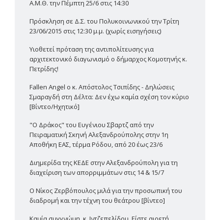
Α.Μ.Θ. την Πέμπτη 25/6 στις 14:30
Πρόσκληση σε Δ.Σ. του Πολυκοινωνικού την Τρίτη
23/06/2015 στις 12:30 μ.μ. (χωρίς εισηγήσεις)
Υιοθετεί πρόταση της αντιπολίτευσης για
αρχιτεκτονικό διαγωνισμό ο δήμαρχος Κομοτηνής κ.
Πετρίδης!
Fallen Angel ο κ. Απόστολος Τσιπίδης - Δηλώσεις
Σμαραγδή στη Δέλτα: Δεν έχω καμία σχέση τον κύριο
[Βίντεο/Ηχητικό]
"Ο Δράκος" του Ευγένιου Σβαρτζ από την
Πειραματική Σκηνή Αλεξανδρούπολης στην 1η
Αποθήκη ΕΑΣ, τέρμα Ρόδου, από 20 έως 23/6
Διημερίδα της ΚΕΔΕ στην Αλεξανδρούπολη για τη
διαχείριση των απορριμμάτων στις 14 & 15/7
Ο Νίκος Ζερβόπουλος μιλά για την προσωπική του
διαδρομή και την τέχνη του θεάτρου [βίντεο]
Καμία συγγνώμη, κ. Ιντζεπελίδου. Είστε αιρετή,