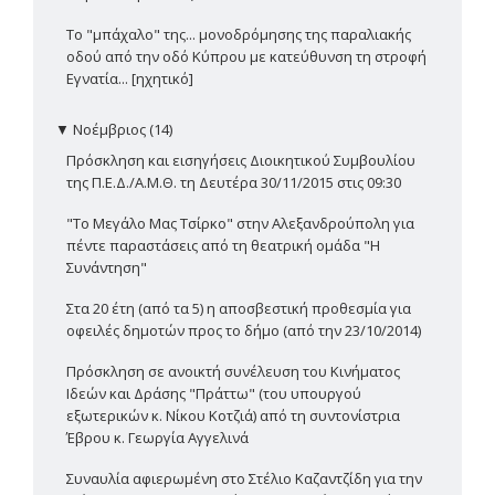
Το "μπάχαλο" της... μονοδρόμησης της παραλιακής
οδού από την οδό Κύπρου με κατεύθυνση τη στροφή
Εγνατία... [ηχητικό]
▼
Νοέμβριος (14)
Πρόσκληση και εισηγήσεις Διοικητικού Συμβουλίου
της Π.Ε.Δ./Α.Μ.Θ. τη Δευτέρα 30/11/2015 στις 09:30
"Το Μεγάλο Μας Τσίρκο" στην Αλεξανδρούπολη για
πέντε παραστάσεις από τη θεατρική ομάδα "Η
Συνάντηση"
Στα 20 έτη (από τα 5) η αποσβεστική προθεσμία για
οφειλές δημοτών προς το δήμο (από την 23/10/2014)
Πρόσκληση σε ανοικτή συνέλευση του Κινήματος
Ιδεών και Δράσης "Πράττω" (του υπουργού
εξωτερικών κ. Νίκου Κοτζιά) από τη συντονίστρια
Έβρου κ. Γεωργία Αγγελινά
Συναυλία αφιερωμένη στο Στέλιο Καζαντζίδη για την