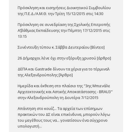
Πρόσκληση και εισηγήσεις Διοικητικού Συμβουλίου
της Π.Ε.Δ./Α.Μ.Θ. την Τρίτη 15/12/2015 στις 14:30
Πρόσκληση σε συνεδρίαση της Σχολικής Επιτροπής
Α’βάθμιας Εκπαίδευσης την Πέμπτη 17/12/2015 στις
13:15
Συνέντευξη τύπου κ. Σάββα Δευτεραίου [Βίντεο]
26 Δήμαρχοι λένε όχι στην εξόρυξη χρυσού [άρθρο]
ΔΕΠΑ και Gastrade δίνουν τα χέρια για το τέρμιναλ
της Αλεξανδρούπολης [Άρθρο]
Ημερίδα και έκθεση στο πλαίσιο της "3ης Μπιενάλε
Αρχιτεκτονικής και Αστικής Αποκατάστασης - BRAU3"
στην Αλεξανδρούπολη τη Δευτέρα 7/12/2015
Απάντηση στο κουίζ... Τα αρχεία των επίσημων
πρακτικών του ΔΣ είναι επικίνδυνα, μπορούν λόγω
του μεγέθους τους να... γονατίσουν ένα σύγχρονο
υπολογιστή...