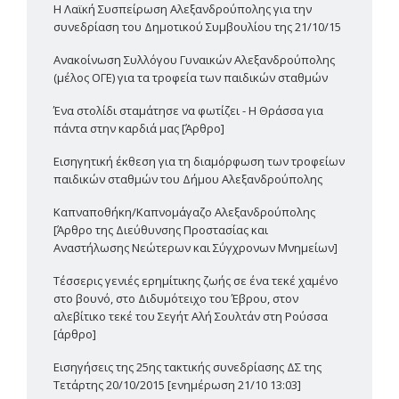
Η Λαϊκή Συσπείρωση Αλεξανδρούπολης για την
συνεδρίαση του Δημοτικού Συμβουλίου της 21/10/15
Ανακοίνωση Συλλόγου Γυναικών Αλεξανδρούπολης
(μέλος ΟΓΕ) για τα τροφεία των παιδικών σταθμών
Ένα στολίδι σταμάτησε να φωτίζει - Η Θράσσα για
πάντα στην καρδιά μας [Άρθρο]
Εισηγητική έκθεση για τη διαμόρφωση των τροφείων
παιδικών σταθμών του Δήμου Αλεξανδρούπολης
Καπναποθήκη/Καπνομάγαζο Αλεξανδρούπολης
[Άρθρο της Διεύθυνσης Προστασίας και
Αναστήλωσης Νεώτερων και Σύγχρονων Μνημείων]
Τέσσερις γενιές ερημίτικης ζωής σε ένα τεκέ χαμένο
στο βουνό, στο Διδυμότειχο του Έβρου, στον
αλεβίτικο τεκέ του Σεγήτ Αλή Σουλτάν στη Ρούσσα
[άρθρο]
Εισηγήσεις της 25ης τακτικής συνεδρίασης ΔΣ της
Τετάρτης 20/10/2015 [ενημέρωση 21/10 13:03]