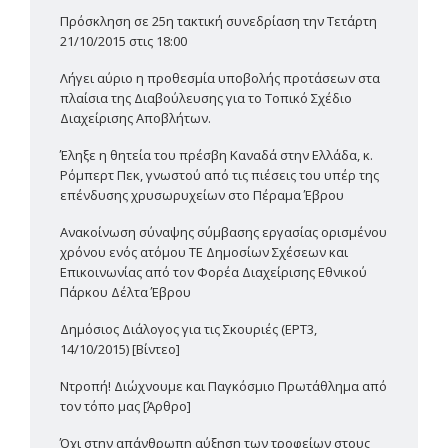
Πρόσκληση σε 25η τακτική συνεδρίαση την Τετάρτη
21/10/2015 στις 18:00
Λήγει αύριο η προθεσμία υποβολής προτάσεων στα
πλαίσια της Διαβούλευσης για το Τοπικό Σχέδιο
Διαχείρισης Αποβλήτων.
Έληξε η θητεία του πρέσβη Καναδά στην Ελλάδα, κ.
Ρόμπερτ Πεκ, γνωστού από τις πιέσεις του υπέρ της
επένδυσης χρυσωρυχείων στο Πέραμα Έβρου
Ανακοίνωση σύναψης σύμβασης εργασίας ορισμένου
χρόνου ενός ατόμου ΤΕ Δημοσίων Σχέσεων και
Επικοινωνίας από τον Φορέα Διαχείρισης Εθνικού
Πάρκου Δέλτα Έβρου
Δημόσιος Διάλογος για τις Σκουριές (ΕΡΤ3,
14/10/2015) [Βίντεο]
Ντροπή! Διώχνουμε και Παγκόσμιο Πρωτάθλημα από
τον τόπο μας [Άρθρο]
Όχι στην απάνθρωπη αύξηση των τροφείων στους