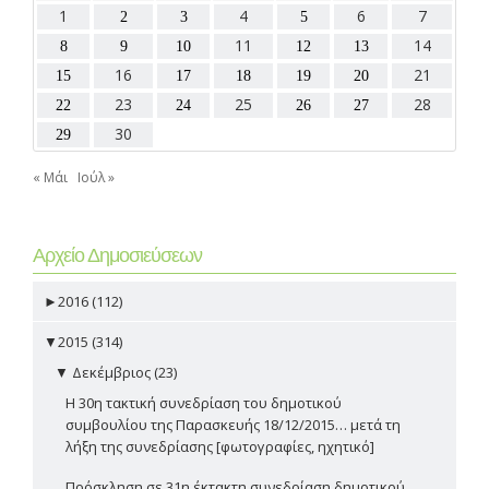
1
4
6
7
2
3
5
11
14
8
9
10
12
13
16
21
15
17
18
19
20
23
25
28
22
24
26
27
30
29
« Μάι
Ιούλ »
Αρχείο Δημοσιεύσεων
►
2016 (112)
▼
2015 (314)
▼
Δεκέμβριος (23)
Η 30η τακτική συνεδρίαση του δημοτικού
συμβουλίου της Παρασκευής 18/12/2015… μετά τη
λήξη της συνεδρίασης [φωτογραφίες, ηχητικό]
Πρόσκληση σε 31η έκτακτη συνεδρίαση δημοτικού