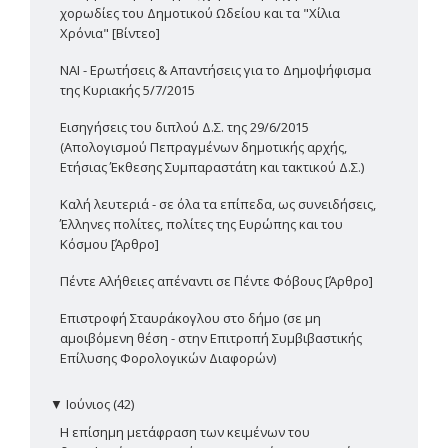
χορωδίες του Δημοτικού Ωδείου και τα "Χίλια
Χρόνια" [Βίντεο]
ΝΑΙ - Ερωτήσεις & Απαντήσεις για το Δημοψήφισμα
της Κυριακής 5/7/2015
Εισηγήσεις του διπλού Δ.Σ. της 29/6/2015
(Απολογισμού Πεπραγμένων δημοτικής αρχής,
Ετήσιας Έκθεσης Συμπαραστάτη και τακτικού Δ.Σ.)
Καλή λευτεριά - σε όλα τα επίπεδα, ως συνειδήσεις,
Έλληνες πολίτες, πολίτες της Ευρώπης και του
Κόσμου [Άρθρο]
Πέντε Αλήθειες απέναντι σε Πέντε Φόβους [Άρθρο]
Επιστροφή Σταυράκογλου στο δήμο (σε μη
αμοιβόμενη θέση - στην Επιτροπή Συμβιβαστικής
Επίλυσης Φορολογικών Διαφορών)
▼
Ιούνιος (42)
Η επίσημη μετάφραση των κειμένων του