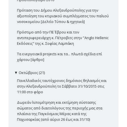
Πρόταση του Δήμου Αλεξανδρούπολης για την
αξιοποίηση του κτιριακού συμπλέγματος του παλιού
νοσοκομείου [Δελτίο Τύπου & ηχητικά]
Πρόστιμο από την ΠΕ Έβρου και τον
αντιπεριφερειάρχη κ. Πέτροβιτς στην "Anglo Hellenic
Εκδόσεις" της κ. Σοφίας Λαμπάκη
Τα ενεργειακά projects και τα... πλωτά σχέδια επί
χάρτου [άρθρο]
▼
Οκτώβριος (21)
Πανελλαδικός ταυτόχρονος δημόσιος θηλασμός και
στην Αλεξανδρούπολη το Σάββατο 31/10/2015 στις
11:00 στο φάρο
Δωρεάν λιπομέτρηση και εκτίμηση σύστασης
σώματος από διαιτολόγους της περιοχής μας στα
πλαίσια της Παγκόσμιας Μέρας κατά της
Παχυσαρκίας (από αύριο 26 έως και 31/10)