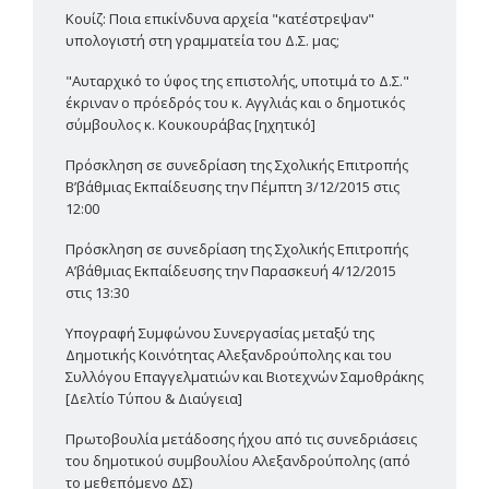
Κουίζ: Ποια επικίνδυνα αρχεία "κατέστρεψαν"
υπολογιστή στη γραμματεία του Δ.Σ. μας;
"Αυταρχικό το ύφος της επιστολής, υποτιμά το Δ.Σ."
έκριναν ο πρόεδρός του κ. Αγγλιάς και ο δημοτικός
σύμβουλος κ. Κουκουράβας [ηχητικό]
Πρόσκληση σε συνεδρίαση της Σχολικής Επιτροπής
Β’βάθμιας Εκπαίδευσης την Πέμπτη 3/12/2015 στις
12:00
Πρόσκληση σε συνεδρίαση της Σχολικής Επιτροπής
Α’βάθμιας Εκπαίδευσης την Παρασκευή 4/12/2015
στις 13:30
Υπογραφή Συμφώνου Συνεργασίας μεταξύ της
Δημοτικής Κοινότητας Αλεξανδρούπολης και του
Συλλόγου Επαγγελματιών και Βιοτεχνών Σαμοθράκης
[Δελτίο Τύπου & Διαύγεια]
Πρωτοβουλία μετάδοσης ήχου από τις συνεδριάσεις
του δημοτικού συμβουλίου Αλεξανδρούπολης (από
το μεθεπόμενο ΔΣ)