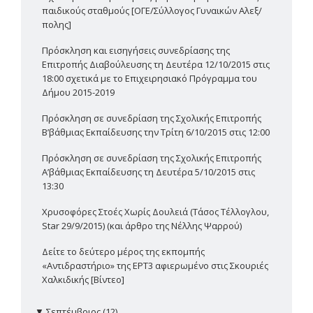
παιδικούς σταθμούς [ΟΓΕ/Σύλλογος Γυναικών Αλεξ/
πολης]
Πρόσκληση και εισηγήσεις συνεδρίασης της
Επιτροπής Διαβούλευσης τη Δευτέρα 12/10/2015 στις
18:00 σχετικά με το Επιχειρησιακό Πρόγραμμα του
Δήμου 2015-2019
Πρόσκληση σε συνεδρίαση της Σχολικής Επιτροπής
Β’βάθμιας Εκπαίδευσης την Τρίτη 6/10/2015 στις 12:00
Πρόσκληση σε συνεδρίαση της Σχολικής Επιτροπής
Α’βάθμιας Εκπαίδευσης τη Δευτέρα 5/10/2015 στις
13:30
Χρυσοφόρες Στοές Χωρίς Δουλειά (Τάσος Τέλλογλου,
Star 29/9/2015) (και άρθρο της Νέλλης Ψαρρού)
Δείτε το δεύτερο μέρος της εκπομπής
«Αντιδραστήριο» της ΕΡΤ3 αφιερωμένο στις Σκουριές
Χαλκιδικής [Βίντεο]
▼
Σεπτέμβριος (12)