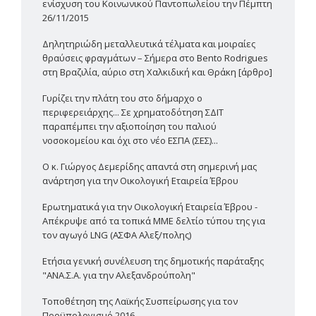
ενίσχυση του Κοινωνικού Παντοπωλείου την Πέμπτη
26/11/2015
Δηλητηριώδη μεταλλευτικά τέλματα και μοιραίες
θραύσεις φραγμάτων – Σήμερα στο Bento Rodrigues
στη Βραζιλία, αύριο στη Χαλκιδική και Θράκη [άρθρο]
Γυρίζει την πλάτη του στο δήμαρχο ο
περιφερειάρχης... Σε χρηματοδότηση ΣΔΙΤ
παραπέμπει την αξιοποίηση του παλιού
νοσοκομείου και όχι στο νέο ΕΣΠΑ (ΣΕΣ)...
Ο κ. Γιώργος Δεμερίδης απαντά στη σημερινή μας
ανάρτηση για την Οικολογική Εταιρεία Έβρου
Ερωτηματικά για την Οικολογική Εταιρεία Έβρου -
Απέκρυψε από τα τοπικά ΜΜΕ δελτίο τύπου της για
τον αγωγό LNG (ΑΣΦΑ Αλεξ/πολης)
Ετήσια γενική συνέλευση της δημοτικής παράταξης
"ΑΝΑ.Σ.Α. για την Αλεξανδρούπολη"
Τοποθέτηση της Λαϊκής Συσπείρωσης για τον
Προϋπολογισμό 2016