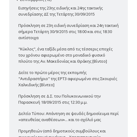
Εισηγήσεις της 23ης ειδικής και 24ης τακτικής
συνεδρίασης ΔΣ της Τετάρτης 30/09/2015
Πρόσκληση σε 23η ειδική συνεδρίαση και 24η τακτική
σήμερα Τετάρτη 30/9/2015 στις 18:00 και στις 18:30
αντίστοιχα
"Κύκλος", ένα ταξίδι μέσα από τις τέσσερις εποχές
του χρόνου αφιερωμένο στο μοναδικό φυσικό
πλούτο της Αν. Μακεδονίας και Θράκης [Βίντεο]
Δείτε το πρώτο μέρος της εκπομπής
"Αντιδραστήριο" της ΕΡΤ3 αφιερωμένο στις Σκουριές
Χαλκιδικής [Βίντεο]
Πρόσκληση σε Δ.Σ. του Πολυκοινωνικού την
Παρασκευή 18/09/2015 στις 12:30 μ.μ.
Δελτίο Τύπου: Απάντηση σε ψευδές δημοσίευμα περί
«απευθείας αναθέσεων»... και το σχόλιό μας
Προμηθειών (από δημοτικούς συμβούλους και
συγγενείς τους) συνέχεια... Χαρακτηρισμούς