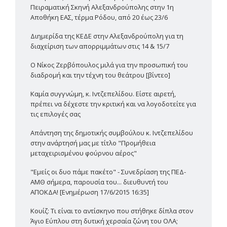
Πειραματική Σκηνή Αλεξανδρούπολης στην 1η
Αποθήκη ΕΑΣ, τέρμα Ρόδου, από 20 έως 23/6
Διημερίδα της ΚΕΔΕ στην Αλεξανδρούπολη για τη
διαχείριση των απορριμμάτων στις 14 & 15/7
Ο Νίκος Ζερβόπουλος μιλά για την προσωπική του
διαδρομή και την τέχνη του θεάτρου [βίντεο]
Καμία συγγνώμη, κ. Ιντζεπελίδου. Είστε αιρετή,
πρέπει να δέχεστε την κριτική και να λογοδοτείτε για
τις επιλογές σας
Απάντηση της δημοτικής συμβούλου κ. Ιντζεπελίδου
στην ανάρτησή μας με τίτλο "Προμήθεια
μεταχειρισμένου φούρνου αέρος"
"Εμείς οι δυο πάμε πακέτο" - Συνεδρίαση της ΠΕΔ-
ΑΜΘ σήμερα, παρουσία του... διευθυντή του
ΑΠΟΚΔΑ! [Ενημέρωση 17/6/2015 16:35]
Κουίζ: Τι είναι το αντίσκηνο που στήθηκε δίπλα στον
Άγιο Εύπλου στη δυτική χερσαία ζώνη του ΟΛΑ;