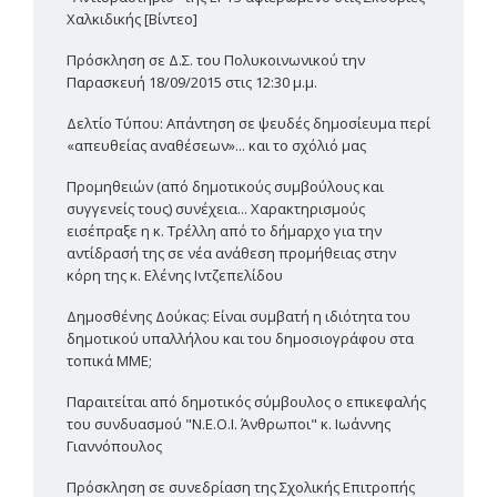
Χαλκιδικής [Βίντεο]
Πρόσκληση σε Δ.Σ. του Πολυκοινωνικού την
Παρασκευή 18/09/2015 στις 12:30 μ.μ.
Δελτίο Τύπου: Απάντηση σε ψευδές δημοσίευμα περί
«απευθείας αναθέσεων»... και το σχόλιό μας
Προμηθειών (από δημοτικούς συμβούλους και
συγγενείς τους) συνέχεια... Χαρακτηρισμούς
εισέπραξε η κ. Τρέλλη από το δήμαρχο για την
αντίδρασή της σε νέα ανάθεση προμήθειας στην
κόρη της κ. Ελένης Ιντζεπελίδου
Δημοσθένης Δούκας: Είναι συμβατή η ιδιότητα του
δημοτικού υπαλλήλου και του δημοσιογράφου στα
τοπικά ΜΜΕ;
Παραιτείται από δημοτικός σύμβουλος ο επικεφαλής
του συνδυασμού "Ν.Ε.Ο.Ι. Άνθρωποι" κ. Ιωάννης
Γιαννόπουλος
Πρόσκληση σε συνεδρίαση της Σχολικής Επιτροπής