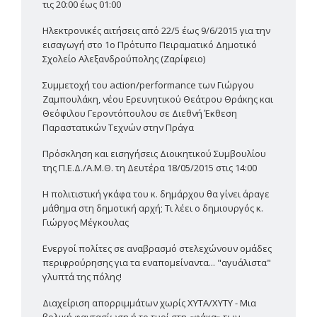
τις 20:00 έως 01:00
Ηλεκτρονικές αιτήσεις από 22/5 έως 9/6/2015 για την
εισαγωγή στο 1ο Πρότυπο Πειραματικό Δημοτικό
Σχολείο Αλεξανδρούπολης (Ζαρίφειο)
Συμμετοχή του action/performance των Γιώργου
Ζαμπουλάκη, νέου Ερευνητικού Θεάτρου Θράκης και
Θεόφιλου Γεροντόπουλου σε Διεθνή Έκθεση
Παραστατικών Τεχνών στην Πράγα
Πρόσκληση και εισηγήσεις Διοικητικού Συμβουλίου
της Π.Ε.Δ./Α.Μ.Θ. τη Δευτέρα 18/05/2015 στις 14:00
Η πολιτιστική γκάφα του κ. δημάρχου θα γίνει άραγε
μάθημα στη δημοτική αρχή; Τι λέει ο δημιουργός κ.
Γιώργος Μέγκουλας
Ενεργοί πολίτες σε αναβρασμό στελεχώνουν ομάδες
περιφρούρησης για τα εναπομείναντα... "αγυάλιστα"
γλυπτά της πόλης!
Διαχείριση απορριμμάτων χωρίς ΧΥΤΑ/ΧΥΤΥ - Μια
βολική φαντασίωση ή το τυρί στη «φάκα» των