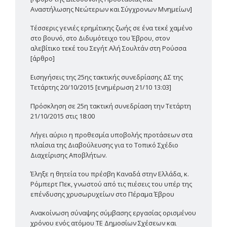
Αναστήλωσης Νεώτερων και Σύγχρονων Μνημείων]
Τέσσερις γενιές ερημίτικης ζωής σε ένα τεκέ χαμένο
στο βουνό, στο Διδυμότειχο του Έβρου, στον
αλεβίτικο τεκέ του Σεγήτ Αλή Σουλτάν στη Ρούσσα
[άρθρο]
Εισηγήσεις της 25ης τακτικής συνεδρίασης ΔΣ της
Τετάρτης 20/10/2015 [ενημέρωση 21/10 13:03]
Πρόσκληση σε 25η τακτική συνεδρίαση την Τετάρτη
21/10/2015 στις 18:00
Λήγει αύριο η προθεσμία υποβολής προτάσεων στα
πλαίσια της Διαβούλευσης για το Τοπικό Σχέδιο
Διαχείρισης Αποβλήτων.
Έληξε η θητεία του πρέσβη Καναδά στην Ελλάδα, κ.
Ρόμπερτ Πεκ, γνωστού από τις πιέσεις του υπέρ της
επένδυσης χρυσωρυχείων στο Πέραμα Έβρου
Ανακοίνωση σύναψης σύμβασης εργασίας ορισμένου
χρόνου ενός ατόμου ΤΕ Δημοσίων Σχέσεων και