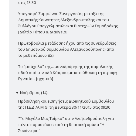
στις 13:30
Υπογραφή Συμφώνου Συνεργασίας μεταξύ της
Δημοτικής Κοινότητας Αλεξανδρούπολης και του
Συλλόγου Επαγγελματιών και Βιοτεχνών Σαμοθράκης
[Δελτίο Τύπου & Διαύγεια]
Πρωτοβουλία μετάδοσης ήχου από τις συνεδριάσεις
του δημοτικού συμβουλίου Αλεξανδρούπολης (από
το μεθεπόμενο ΔΣ)
Το "μπάχαλο" της... μονοδρόμησης της παραλιακής
οδού από την οδό Κύπρου με κατεύθυνση τη στροφή
Εγνατία... [ηχητικό]
▼
Νοέμβριος (14)
Πρόσκληση και εισηγήσεις Διοικητικού Συμβουλίου
της Π.Ε.Δ./Α.Μ.Θ. τη Δευτέρα 30/11/2015 στις 09:30
"Το Μεγάλο Μας Τσίρκο" στην Αλεξανδρούπολη για
πέντε παραστάσεις από τη θεατρική ομάδα "Η
Συνάντηση"