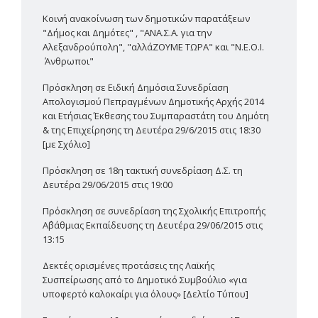
Κοινή ανακοίνωση των δημοτικών παρατάξεων
"Δήμος και Δημότες" , "ΑΝΑ.Σ.Α. για την
Αλεξανδρούπολη", "αλλάΖΟΥΜΕ ΤΩΡΑ" και "Ν.Ε.Ο.Ι.
Άνθρωποι"
Πρόσκληση σε Ειδική Δημόσια Συνεδρίαση
Απολογισμού Πεπραγμένων Δημοτικής Αρχής 2014
και Ετήσιας Έκθεσης του Συμπαραστάτη του Δημότη
& της Επιχείρησης τη Δευτέρα 29/6/2015 στις 18:30
[με Σχόλιο]
Πρόσκληση σε 18η τακτική συνεδρίαση Δ.Σ. τη
Δευτέρα 29/06/2015 στις 19:00
Πρόσκληση σε συνεδρίαση της Σχολικής Επιτροπής
Α΄βάθμιας Εκπαίδευσης τη Δευτέρα 29/06/2015 στις
13:15
Δεκτές ορισμένες προτάσεις της Λαϊκής
Συσπείρωσης από το Δημοτικό Συμβούλιο «για
υποφερτό καλοκαίρι για όλους» [Δελτίο Τύπου]