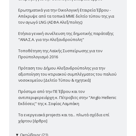
Ερωτηματικά για την Οικολογική Εταιρεία Έβρου -
Απέκρυψε από τα τοπικά ΜΜΕ δελτίο τύπου της για
τον αγωγό LNG (ΑΣΦΑ Αλεξ/πολης)
Ετήσια γενική συνέλευση της δημοτικής παράταξης
"ΑΝΑ.Σ.Α. για την Αλεξανδρούπολη"
Τοποθέτηση της Λαϊκής Συσπείρωσης για τον
Προϋπολογισμό 2016
Πρόταση του Δήμου Αλεξανδρούπολης για την
αξιοποίηση του κτιριακού συμπλέγματος του παλιού
νοσοκομείου [Δελτίο Τύπου & ηχητικά]
Πρόστιμο από την ΠΕ Έβρου και τον
αντιπεριφερειάρχη κ. Πέτροβιτς στην "Anglo Hellenic
Εκδόσεις" της κ. Σοφίας Λαμπάκη
Τα ενεργειακά projects και τα... πλωτά σχέδια επί
χάρτου [άρθρο]
▼
Οκτώβριος (21)