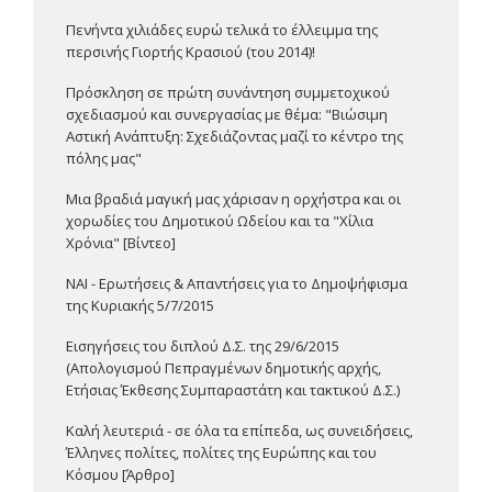
Πενήντα χιλιάδες ευρώ τελικά το έλλειμμα της
περσινής Γιορτής Κρασιού (του 2014)!
Πρόσκληση σε πρώτη συνάντηση συμμετοχικού
σχεδιασμού και συνεργασίας με θέμα: "Βιώσιμη
Αστική Ανάπτυξη: Σχεδιάζοντας μαζί το κέντρο της
πόλης μας"
Μια βραδιά μαγική μας χάρισαν η ορχήστρα και οι
χορωδίες του Δημοτικού Ωδείου και τα "Χίλια
Χρόνια" [Βίντεο]
ΝΑΙ - Ερωτήσεις & Απαντήσεις για το Δημοψήφισμα
της Κυριακής 5/7/2015
Εισηγήσεις του διπλού Δ.Σ. της 29/6/2015
(Απολογισμού Πεπραγμένων δημοτικής αρχής,
Ετήσιας Έκθεσης Συμπαραστάτη και τακτικού Δ.Σ.)
Καλή λευτεριά - σε όλα τα επίπεδα, ως συνειδήσεις,
Έλληνες πολίτες, πολίτες της Ευρώπης και του
Κόσμου [Άρθρο]