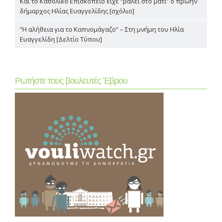
Και το Καθολικό Επισκοπείο είχε “βάλει στο μάτι” ο πρώην
δήμαρχος Ηλίας Ευαγγελίδης [σχόλιο]
“Η αλήθεια για το Καπνομάγαζο” – Στη μνήμη του Ηλία
Ευαγγελίδη [Δελτίο Τύπου]
Ρωτήστε τους βουλευτές Έβρου