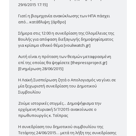
29/6/2015 17:15]
Γιατί η βιομηχανία ανακύκλωσης των ΗΠΑ πάσχει
από... κατάθλιψη; [άρθρο]
Σήμερα στις 12:00 η συνεδρίαση της Ολομέλειας της
Βουλής για απόφαση διεξαγωγής δημοψηφίσματος
για κρίσιμο εθνικό θέμα [vouliwatch.gr]
Αυτή είναι η πρόταση των θεσμών μεταφρασμένη
επί της οποίας θα ψηφίσετε [thepressproject.gr]
[Ενημέρωση 28/06/2015]
Η Λαϊκή Συσπείρωση ζητά ο Απολογισμός να γίνει σε
μία ξεχωριστή συνεδρίαση του Δημοτικού
Συμβουλίου
Ζούμε ιστορικές στιγμές... Δημοψήφισμα την
ερχόμενη Κυριακή 5/7/2015 ανακοίνωσε ο
πρωθυπουργός κ. Τσίπρας
Η συνεδρίαση του δημοτικού συμβουλίου της
Τετάρτης 24/06/2015… μετά τη λήξη της συνεδρίασης