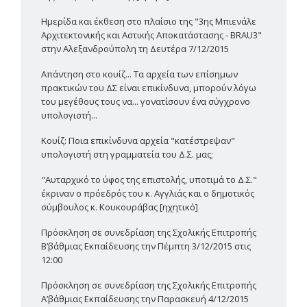
Ημερίδα και έκθεση στο πλαίσιο της "3ης Μπιενάλε
Αρχιτεκτονικής και Αστικής Αποκατάστασης - BRAU3"
στην Αλεξανδρούπολη τη Δευτέρα 7/12/2015
Απάντηση στο κουίζ... Τα αρχεία των επίσημων
πρακτικών του ΔΣ είναι επικίνδυνα, μπορούν λόγω
του μεγέθους τους να... γονατίσουν ένα σύγχρονο
υπολογιστή...
Κουίζ: Ποια επικίνδυνα αρχεία "κατέστρεψαν"
υπολογιστή στη γραμματεία του Δ.Σ. μας;
"Αυταρχικό το ύφος της επιστολής, υποτιμά το Δ.Σ."
έκριναν ο πρόεδρός του κ. Αγγλιάς και ο δημοτικός
σύμβουλος κ. Κουκουράβας [ηχητικό]
Πρόσκληση σε συνεδρίαση της Σχολικής Επιτροπής
Β’βάθμιας Εκπαίδευσης την Πέμπτη 3/12/2015 στις
12:00
Πρόσκληση σε συνεδρίαση της Σχολικής Επιτροπής
Α’βάθμιας Εκπαίδευσης την Παρασκευή 4/12/2015