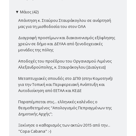
▼
Μάιος (42)
Απάντηση κ. Σταύρου Σταυράκογλου σε ανάρτησή
μας για τη μισθοδοσία του στον ΟΛΑ
Διαγραφή προστίμων και διακανονισμός εξόφλησης
χρεών σε δήμο και ΔΕΥΑΑ από ξενοδοχειακές
μονάδες της πόλης
Αποδοχές του προέδρου του Οργανισμού Λιμένος
Αλεξανδρούπολης, κ. Σταυράκογλου [Διαύγεια]
Μεταπτυχιακές σπουδές στο ΔΠΘ (στην Κομοτηνή)
για την Τοπική και Περιφερειακή Ανάπτυξη και
Αυτοδιοίκηση από ΕΕΤΑΑ και ΚΕΔΕ
Παραπέμπεται στις... ελληνικές καλένδες ο
θεσμοθετημένος "Απολογισμός Πεπραγμένων της
Δημοτικής Αρχής";
Ξεκίνησε ο καθαρισμός των ακτών 2015 από την...
"Copa Cabana" :-)