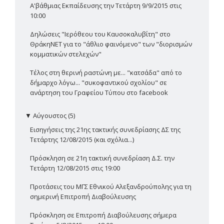
Α'βάθμιας Εκπαίδευσης την Τετάρτη 9/9/2015 στις
10:00
Δηλώσεις "Ιερόθεου του Καυσοκαλυβίτη" στο
ΘράκηΝΕΤ για το "άθλιο φαινόμενο" των "διορισμών
κομματικών στελεχών"
Τέλος στη θερινή ραστώνη με... "κατσάδα" από το
δήμαρχο λόγω... "συκοφαντικού σχολίου" σε
ανάρτηση του Γραφείου Τύπου στο facebook
▼
Αύγουστος (5)
Εισηγήσεις της 21ης τακτικής συνεδρίασης ΔΣ της
Τετάρτης 12/08/2015 (και σχόλια...)
Πρόσκληση σε 21η τακτική συνεδρίαση Δ.Σ. την
Τετάρτη 12/08/2015 στις 19:00
Προτάσεις του ΜΓΣ Εθνικού Αλεξανδρούπολης για τη
σημερινή Επιτροπή Διαβούλευσης
Πρόσκληση σε Επιτροπή Διαβούλευσης σήμερα