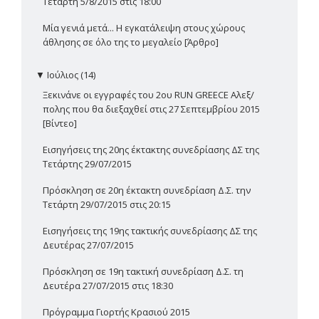
Τετάρτη 5/8/2015 στις 18:00
Μία γενιά μετά... Η εγκατάλειψη στους χώρους
άθλησης σε όλο της το μεγαλείο [Άρθρο]
▼
Ιούλιος (14)
Ξεκινάνε οι εγγραφές του 2ου RUN GREECE Αλεξ/
πολης που θα διεξαχθεί στις 27 Σεπτεμβρίου 2015
[Βίντεο]
Εισηγήσεις της 20ης έκτακτης συνεδρίασης ΔΣ της
Τετάρτης 29/07/2015
Πρόσκληση σε 20η έκτακτη συνεδρίαση Δ.Σ. την
Τετάρτη 29/07/2015 στις 20:15
Εισηγήσεις της 19ης τακτικής συνεδρίασης ΔΣ της
Δευτέρας 27/07/2015
Πρόσκληση σε 19η τακτική συνεδρίαση Δ.Σ. τη
Δευτέρα 27/07/2015 στις 18:30
Πρόγραμμα Γιορτής Κρασιού 2015