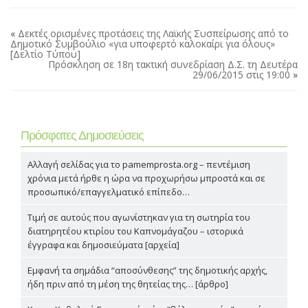
«
Δεκτές ορισμένες προτάσεις της Λαϊκής Συσπείρωσης από το
Δημοτικό Συμβούλιο «για υποφερτό καλοκαίρι για όλους»
[Δελτίο Τύπου]
Πρόσκληση σε 18η τακτική συνεδρίαση Δ.Σ. τη Δευτέρα
29/06/2015 στις 19:00
»
Πρόσφατες Δημοσιεύσεις
Αλλαγή σελίδας για το pamemprosta.org – πεντέμιση
χρόνια μετά ήρθε η ώρα να προχωρήσω μπροστά και σε
προσωπικό/επαγγελματικό επίπεδο…
Τιμή σε αυτούς που αγωνίστηκαν για τη σωτηρία του
διατηρητέου κτιρίου του Καπνομάγαζου – ιστορικά
έγγραφα και δημοσιεύματα [αρχεία]
Εμφανή τα σημάδια “αποσύνθεσης” της δημοτικής αρχής,
ήδη πριν από τη μέση της θητείας της… [άρθρο]