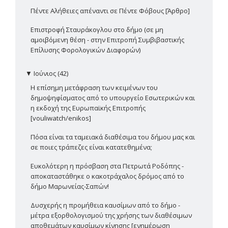
Πέντε Αλήθειες απέναντι σε Πέντε Φόβους [Άρθρο]
Επιστροφή Σταυράκογλου στο δήμο (σε μη
αμοιβόμενη θέση - στην Επιτροπή Συμβιβαστικής
Επίλυσης Φορολογικών Διαφορών)
▼
Ιούνιος (42)
Η επίσημη μετάφραση των κειμένων του
δημοψηφίσματος από το υπουργείο Εσωτερικών και
η εκδοχή της Ευρωπαϊκής Επιτροπής
[vouliwatch/enikos]
Πόσα είναι τα ταμειακά διαθέσιμα του δήμου μας και
σε ποιες τράπεζες είναι κατατεθημένα;
Ευκολότερη η πρόσβαση στα Πετρωτά Ροδόπης -
αποκαταστάθηκε ο κακοτράχαλος δρόμος από το
δήμο Μαρωνείας-Σαπών!
Δυσχερής η προμήθεια καυσίμων από το δήμο -
μέτρα εξορθολογισμού της χρήσης των διαθέσιμων
αποθεμάτων καυσίμων κίνησης [ενημέρωση