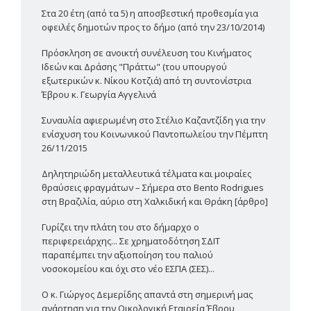
Στα 20 έτη (από τα 5) η αποσβεστική προθεσμία για
οφειλές δημοτών προς το δήμο (από την 23/10/2014)
Πρόσκληση σε ανοικτή συνέλευση του Κινήματος
Ιδεών και Δράσης "Πράττω" (του υπουργού
εξωτερικών κ. Νίκου Κοτζιά) από τη συντονίστρια
Έβρου κ. Γεωργία Αγγελινά
Συναυλία αφιερωμένη στο Στέλιο Καζαντζίδη για την
ενίσχυση του Κοινωνικού Παντοπωλείου την Πέμπτη
26/11/2015
Δηλητηριώδη μεταλλευτικά τέλματα και μοιραίες
θραύσεις φραγμάτων – Σήμερα στο Bento Rodrigues
στη Βραζιλία, αύριο στη Χαλκιδική και Θράκη [άρθρο]
Γυρίζει την πλάτη του στο δήμαρχο ο
περιφερειάρχης... Σε χρηματοδότηση ΣΔΙΤ
παραπέμπει την αξιοποίηση του παλιού
νοσοκομείου και όχι στο νέο ΕΣΠΑ (ΣΕΣ)...
Ο κ. Γιώργος Δεμερίδης απαντά στη σημερινή μας
ανάρτηση για την Οικολογική Εταιρεία Έβρου