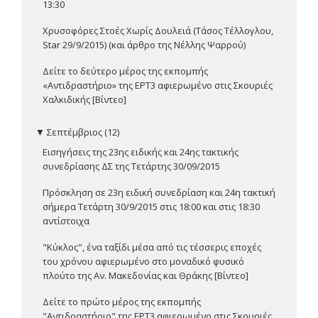
13:30
Χρυσοφόρες Στοές Χωρίς Δουλειά (Τάσος Τέλλογλου,
Star 29/9/2015) (και άρθρο της Νέλλης Ψαρρού)
Δείτε το δεύτερο μέρος της εκπομπής
«Αντιδραστήριο» της ΕΡΤ3 αφιερωμένο στις Σκουριές
Χαλκιδικής [Βίντεο]
▼
Σεπτέμβριος (12)
Εισηγήσεις της 23ης ειδικής και 24ης τακτικής
συνεδρίασης ΔΣ της Τετάρτης 30/09/2015
Πρόσκληση σε 23η ειδική συνεδρίαση και 24η τακτική
σήμερα Τετάρτη 30/9/2015 στις 18:00 και στις 18:30
αντίστοιχα
"Κύκλος", ένα ταξίδι μέσα από τις τέσσερις εποχές
του χρόνου αφιερωμένο στο μοναδικό φυσικό
πλούτο της Αν. Μακεδονίας και Θράκης [Βίντεο]
Δείτε το πρώτο μέρος της εκπομπής
"Αντιδραστήριο" της ΕΡΤ3 αφιερωμένο στις Σκουριές