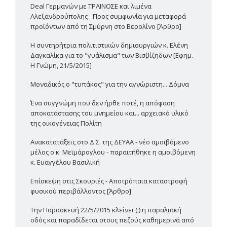
Deal Γερμανών με ΤΡΑΙΝΟΣΕ και λιμένα
Αλεξανδρούπολης - Προς συμφωνία για μεταφορά
προϊόντων από τη Σμύρνη στο Βερολίνο [Άρθρο]
Η συντηρήτρια πολιτιστικών δημιουργιών κ. Ελένη
Δαγκαλίκα για το "γυάλισμα" των Βισβίζηδων [Εφημ.
Η Γνώμη, 21/5/2015]
Μοναδικός ο "τυπάκος" για την αγνώριστη... Δόμνα
Ένα συγγνώμη που δεν ήρθε ποτέ, η απόφαση
αποκατάστασης του μνημείου και... αρχειακό υλικό
της οικογένειας Πολίτη
Ανακατατάξεις στο Δ.Σ. της ΔΕΥΑΑ - νέο αμοιβόμενο
μέλος ο κ. Μεϊμάρογλου - παραιτήθηκε η αμοιβόμενη
κ. Ευαγγέλου Βασιλική
Επίσκεψη στις Σκουριές - Αποτρόπαια καταστροφή
φυσικού περιβάλλοντος [Άρθρο]
Την Παρασκευή 22/5/2015 κλείνει (;) η παραλιακή
οδός και παραδίδεται στους πεζούς καθημερινά από