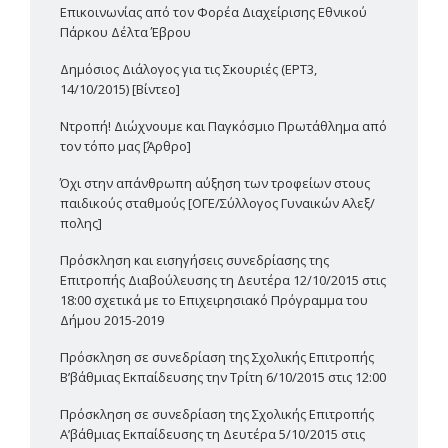
Επικοινωνίας από τον Φορέα Διαχείρισης Εθνικού
Πάρκου Δέλτα Έβρου
Δημόσιος Διάλογος για τις Σκουριές (ΕΡΤ3,
14/10/2015) [Βίντεο]
Ντροπή! Διώχνουμε και Παγκόσμιο Πρωτάθλημα από
τον τόπο μας [Άρθρο]
Όχι στην απάνθρωπη αύξηση των τροφείων στους
παιδικούς σταθμούς [ΟΓΕ/Σύλλογος Γυναικών Αλεξ/
πολης]
Πρόσκληση και εισηγήσεις συνεδρίασης της
Επιτροπής Διαβούλευσης τη Δευτέρα 12/10/2015 στις
18:00 σχετικά με το Επιχειρησιακό Πρόγραμμα του
Δήμου 2015-2019
Πρόσκληση σε συνεδρίαση της Σχολικής Επιτροπής
Β’βάθμιας Εκπαίδευσης την Τρίτη 6/10/2015 στις 12:00
Πρόσκληση σε συνεδρίαση της Σχολικής Επιτροπής
Α’βάθμιας Εκπαίδευσης τη Δευτέρα 5/10/2015 στις