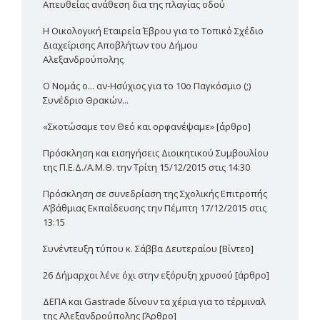
Απευθείας ανάθεση δια της πλαγίας οδού
Η Οικολογική Εταιρεία Έβρου για το Τοπικό Σχέδιο
Διαχείρισης Αποβλήτων του Δήμου
Αλεξανδρούπολης
Ο Νομάς ο... αν-Ησύχιος για το 10ο Παγκόσμιο (;)
Συνέδριο Θρακών...
«Σκοτώσαμε τον Θεό και ορφανέψαμε» [άρθρο]
Πρόσκληση και εισηγήσεις Διοικητικού Συμβουλίου
της Π.Ε.Δ./Α.Μ.Θ. την Τρίτη 15/12/2015 στις 14:30
Πρόσκληση σε συνεδρίαση της Σχολικής Επιτροπής
Α’βάθμιας Εκπαίδευσης την Πέμπτη 17/12/2015 στις
13:15
Συνέντευξη τύπου κ. Σάββα Δευτεραίου [Βίντεο]
26 Δήμαρχοι λένε όχι στην εξόρυξη χρυσού [άρθρο]
ΔΕΠΑ και Gastrade δίνουν τα χέρια για το τέρμιναλ
της Αλεξανδρούπολης [Άρθρο]