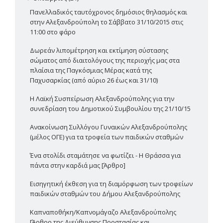
Πανελλαδικός ταυτόχρονος δημόσιος θηλασμός και
στην Αλεξανδρούπολη το Σάββατο 31/10/2015 στις
11:00 στο φάρο
Δωρεάν λιπομέτρηση και εκτίμηση σύστασης
σώματος από διαιτολόγους της περιοχής μας στα
πλαίσια της Παγκόσμιας Μέρας κατά της
Παχυσαρκίας (από αύριο 26 έως και 31/10)
Η Λαϊκή Συσπείρωση Αλεξανδρούπολης για την
συνεδρίαση του Δημοτικού Συμβουλίου της 21/10/15
Ανακοίνωση Συλλόγου Γυναικών Αλεξανδρούπολης
(μέλος ΟΓΕ) για τα τροφεία των παιδικών σταθμών
Ένα στολίδι σταμάτησε να φωτίζει - Η Θράσσα για
πάντα στην καρδιά μας [Άρθρο]
Εισηγητική έκθεση για τη διαμόρφωση των τροφείων
παιδικών σταθμών του Δήμου Αλεξανδρούπολης
Καπναποθήκη/Καπνομάγαζο Αλεξανδρούπολης
[Άρθρο της Διεύθυνσης Προστασίας και