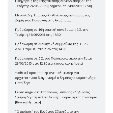
Εισηγήσεις της 16ης τακτικής συνεδρίασης ΔΣ της
Τετάρτης 24/06/2015 [Ενημέρωση 24/6/2015 17:50]
Μεταλλίδης Γιάννης - Ο εθελοντής κηπουρός της
Ζαρίφειου Παιδαγωγικής Ακαδημίας
Πρόσκληση σε 16η τακτική συνεδρίαση Δ.Σ. την
Τετάρτη 24/06/2015 στις 18:30
Πρόσκληση σε διοικητικό συμβούλιο της Π.Ε.Δ./
Α.Μ.Θ. την Πέμπτη 25/6 στις 14:30
Πρόσκληση σε Δ.Σ. του Πολυκοινωνικού την Τρίτη
23/06/2015 στις 12:30 μ.μ. (χωρίς εισηγήσεις)
Υιοθετεί πρόταση της αντιπολίτευσης για
αρχιτεκτονικό διαγωνισμό ο δήμαρχος Κομοτηνής κ.
Πετρίδης!
Fallen Angel ο κ. Απόστολος Τσιπίδης - Δηλώσεις
Σμαραγδή στη Δέλτα: Δεν έχω καμία σχέση τον κύριο
[Βίντεο/Ηχητικό]
"Ο Δράκος" του Ευγένιου Σβαρτζ από την