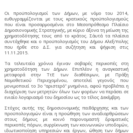
Οι προϋπολογισμοί των Δήμων, με νόμο του 2014,
ευθυγραμμίζονται με τους κρατικούς προϋπολογισμούς
που είναι προσαρμοσμένοι στο Μεσοπρόθεσμο Πλαίσιο
Δημοσιονομικής Στρατηγικής, με κύριο άξονα τη μείωση της
χρηματοδότησης τους από το κράτος. Σ΄αυτά τα πλαίσια
συντάχθηκε και ο προϋπολογισμός του Δήμου Αλεξ/πολης
που ήρθε στο Δ.Σ. για συζήτηση και ψήφιση στις
11.11.2015.
Τα τελευταία χρόνια έγιναν σοβαρές περικοπές στη
χρηματοδότηση των Δήμων. Επιπλέον η αναγκαστική
μεταφορά στην ΤτΕ των διαθέσιμων, με Πράξη
Νομοθετικού Περιεχομένου, αποτελεί γεγονός που
μονιμοποιεί το 3ο “αριστερό” μνημόνιο, αφού προβλέπει η
διαχείριση των μετρητών όλων των φορέων να περάσει σε
ενιαίο λογαριασμό του δημοσίου ως το τέλος Δεκέμβρη.
Στόχος αυτής της δημοσιονομικής πειθάρχησης και των
προϋπολογισμών είναι η προώθηση των αναδιαρθρώσεων
στους δήμους με κοινό παρονομαστή: δραματικές
περικοπές πόρων, συρρίκνωση των κοινωνικών υποδομών,
ιδιωτικοποίηση υπηρεσιών και έργων, ώθηση των δήμων