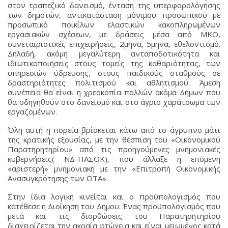
στον τραπεζικό δανεισμό, ένταση της υπερφορολόγησης
των δημοτών, αντικατάσταση μόνιμου προσωπικού με
προσωπικό ποικίλων ελαστικών κακοπληρωμένων
εργασιακών σχέσεων, με δράσεις μέσα από ΜΚΟ,
συνεταιριστικές επιχειρήσεις, 2μηνα, 5μηνα, εθελοντισμό.
Δηλαδή, ακόμη μεγαλύτερη ανταποδοτικότητα και
ιδιωτικοποιήσεις στους τομείς της καθαριότητας, των
υπηρεσιών ύδρευσης, στους παιδικούς σταθμούς σε
δραστηριότητες πολιτισμού και αθλητισμού. Άμεση
συνέπεια θα είναι η χρεοκοπία πολλών ακόμα Δήμων που
θα οδηγηθούν στο δανεισμό και στο άγριο χαράτσωμα των
εργαζομένων.
Όλη αυτή η πορεία βρίσκεται κάτω από το άγρυπνο μάτι
της κρατικής εξουσίας, με την θέσπιση του «Οικονομικού
Παρατηρητηρίου» από τις προηγούμενες μνημονιακές
κυβερνήσεις( ΝΔ-ΠΑΣΟΚ), που άλλαξε η επόμενη
«αριστερή» μνημονιακή με την «Επιτροπή Οικονομικής
Ανασυγκρότησης των ΟΤΑ».
Στην ίδια λογική κινείται και ο προϋπολογισμός που
κατέθεσε η Διοίκηση του Δήμου. Ένας προϋπολογισμός που
μετά και τις διορθώσεις του Παρατηρητηρίου
διαχειρίζεται την ακραία φτώχεια και είναι μειωμένος κατά