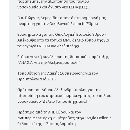
παραπέμπει την αξιοποίηση του παλιού
νοσοκομείου και όχι στο νέο ΕΣΠΑ (ΣΕΣ)...
Ο κ. Γιώργος Δεμερίδης απαντά στη σημερινή μας
ανάρτηση για την Οικολογική Εταιρεία Έβρου
Ερωτηματικά για την Οικολογική Εταιρεία Έβρου -
Απέκρυψε από τα τοπικά ΜΜΕ δελτίο τύπου της για
τον αγωγό LNG (ΑΣΦΑ Αλεξ/πολης)
Ετήσια γενική συνέλευση της δημοτικής παράταξης
"ΑΝΑ.Σ.Α. για την Αλεξανδρούπολη"
Τοποθέτηση της Λαϊκής Συσπείρωσης για τον
Προϋπολογισμό 2016
Πρόταση του Δήμου Αλεξανδρούπολης για την
αξιοποίηση του κτιριακού συμπλέγματος του παλιού
νοσοκομείου [Δελτίο Τύπου & ηχητικά]
Πρόστιμο από την ΠΕ Έβρου και τον
αντιπεριφερειάρχη κ. Πέτροβιτς στην "Anglo Hellenic
Εκδόσεις" της κ. Σοφίας Λαμπάκη