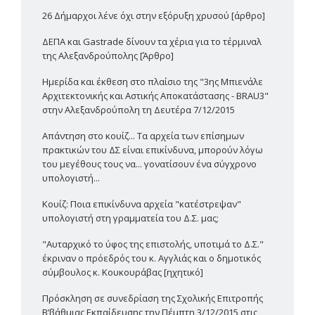
26 Δήμαρχοι λένε όχι στην εξόρυξη χρυσού [άρθρο]
ΔΕΠΑ και Gastrade δίνουν τα χέρια για το τέρμιναλ
της Αλεξανδρούπολης [Άρθρο]
Ημερίδα και έκθεση στο πλαίσιο της "3ης Μπιενάλε
Αρχιτεκτονικής και Αστικής Αποκατάστασης - BRAU3"
στην Αλεξανδρούπολη τη Δευτέρα 7/12/2015
Απάντηση στο κουίζ... Τα αρχεία των επίσημων
πρακτικών του ΔΣ είναι επικίνδυνα, μπορούν λόγω
του μεγέθους τους να... γονατίσουν ένα σύγχρονο
υπολογιστή...
Κουίζ: Ποια επικίνδυνα αρχεία "κατέστρεψαν"
υπολογιστή στη γραμματεία του Δ.Σ. μας;
"Αυταρχικό το ύφος της επιστολής, υποτιμά το Δ.Σ."
έκριναν ο πρόεδρός του κ. Αγγλιάς και ο δημοτικός
σύμβουλος κ. Κουκουράβας [ηχητικό]
Πρόσκληση σε συνεδρίαση της Σχολικής Επιτροπής
Β’βάθμιας Εκπαίδευσης την Πέμπτη 3/12/2015 στις