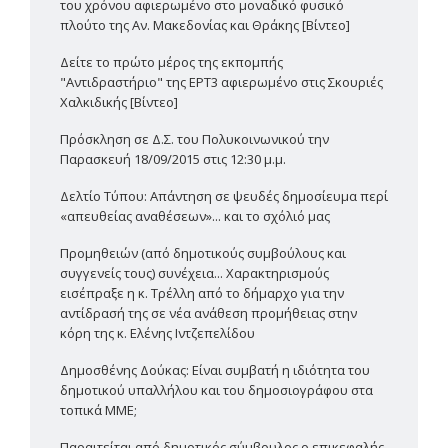
του χρόνου αφιερωμένο στο μοναδικό φυσικό
πλούτο της Αν. Μακεδονίας και Θράκης [Βίντεο]
Δείτε το πρώτο μέρος της εκπομπής
"Αντιδραστήριο" της ΕΡΤ3 αφιερωμένο στις Σκουριές
Χαλκιδικής [Βίντεο]
Πρόσκληση σε Δ.Σ. του Πολυκοινωνικού την
Παρασκευή 18/09/2015 στις 12:30 μ.μ.
Δελτίο Τύπου: Απάντηση σε ψευδές δημοσίευμα περί
«απευθείας αναθέσεων»... και το σχόλιό μας
Προμηθειών (από δημοτικούς συμβούλους και
συγγενείς τους) συνέχεια... Χαρακτηρισμούς
εισέπραξε η κ. Τρέλλη από το δήμαρχο για την
αντίδρασή της σε νέα ανάθεση προμήθειας στην
κόρη της κ. Ελένης Ιντζεπελίδου
Δημοσθένης Δούκας: Είναι συμβατή η ιδιότητα του
δημοτικού υπαλλήλου και του δημοσιογράφου στα
τοπικά ΜΜΕ;
Παραιτείται από δημοτικός σύμβουλος ο επικεφαλής