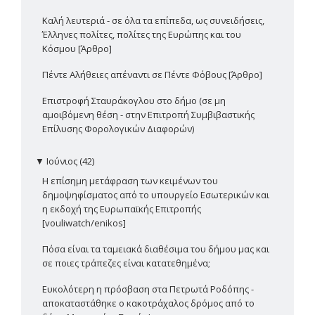
Καλή λευτεριά - σε όλα τα επίπεδα, ως συνειδήσεις,
Έλληνες πολίτες, πολίτες της Ευρώπης και του
Κόσμου [Άρθρο]
Πέντε Αλήθειες απέναντι σε Πέντε Φόβους [Άρθρο]
Επιστροφή Σταυράκογλου στο δήμο (σε μη
αμοιβόμενη θέση - στην Επιτροπή Συμβιβαστικής
Επίλυσης Φορολογικών Διαφορών)
▼
Ιούνιος (42)
Η επίσημη μετάφραση των κειμένων του
δημοψηφίσματος από το υπουργείο Εσωτερικών και
η εκδοχή της Ευρωπαϊκής Επιτροπής
[vouliwatch/enikos]
Πόσα είναι τα ταμειακά διαθέσιμα του δήμου μας και
σε ποιες τράπεζες είναι κατατεθημένα;
Ευκολότερη η πρόσβαση στα Πετρωτά Ροδόπης -
αποκαταστάθηκε ο κακοτράχαλος δρόμος από το