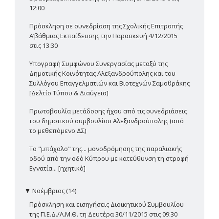
12:00
Πρόσκληση σε συνεδρίαση της Σχολικής Επιτροπής
Α’βάθμιας Εκπαίδευσης την Παρασκευή 4/12/2015
στις 13:30
Υπογραφή Συμφώνου Συνεργασίας μεταξύ της
Δημοτικής Κοινότητας Αλεξανδρούπολης και του
Συλλόγου Επαγγελματιών και Βιοτεχνών Σαμοθράκης
[Δελτίο Τύπου & Διαύγεια]
Πρωτοβουλία μετάδοσης ήχου από τις συνεδριάσεις
του δημοτικού συμβουλίου Αλεξανδρούπολης (από
το μεθεπόμενο ΔΣ)
Το "μπάχαλο" της... μονοδρόμησης της παραλιακής
οδού από την οδό Κύπρου με κατεύθυνση τη στροφή
Εγνατία... [ηχητικό]
▼
Νοέμβριος (14)
Πρόσκληση και εισηγήσεις Διοικητικού Συμβουλίου
της Π.Ε.Δ./Α.Μ.Θ. τη Δευτέρα 30/11/2015 στις 09:30