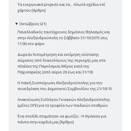
Τα ενεργειακά projects και τα... πλωτά σχέδια επί
χάρτου [άρθρο]
▼
Οκτώβριος (21)
Πανελλαδικός ταυτόχρονος δημόσιος θηλασμός και
στην Αλεξανδρούπολη το Σάββατο 31/10/2015 στις
11:00 στο φάρο
Δωρεάν λιπομέτρηση και εκτίμηση σύστασης
σώματος από διαιτολόγους της περιοχής μας στα
πλαίσια της Παγκόσμιας Μέρας κατά της
Παχυσαρκίας (από αύριο 26 έως και 31/10)
Η Λαϊκή Συσπείρωση Αλεξανδρούπολης για την
συνεδρίαση του Δημοτικού Συμβουλίου της 21/10/15
Ανακοίνωση Συλλόγου Γυναικών Αλεξανδρούπολης
(μέλος ΟΓΕ) για τα τροφεία των παιδικών σταθμών
Ένα στολίδι σταμάτησε να φωτίζει - Η Θράσσα για
πάντα στην καρδιά μας [Άρθρο]