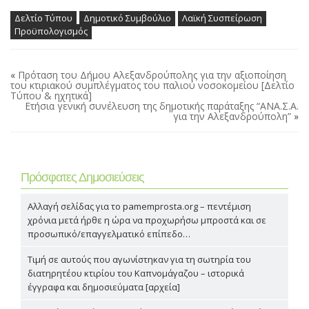
Δελτίο Τύπου
Δημοτικό Συμβούλιο
Λαϊκή Συσπείρωση
Προϋπολογισμός
«
Πρόταση του Δήμου Αλεξανδρούπολης για την αξιοποίηση
του κτιριακού συμπλέγματος του παλιού νοσοκομείου [Δελτίο
Τύπου & ηχητικά]
Ετήσια γενική συνέλευση της δημοτικής παράταξης “ΑΝΑ.Σ.Α.
για την Αλεξανδρούπολη”
»
Πρόσφατες Δημοσιεύσεις
Αλλαγή σελίδας για το pamemprosta.org – πεντέμιση
χρόνια μετά ήρθε η ώρα να προχωρήσω μπροστά και σε
προσωπικό/επαγγελματικό επίπεδο…
Τιμή σε αυτούς που αγωνίστηκαν για τη σωτηρία του
διατηρητέου κτιρίου του Καπνομάγαζου – ιστορικά
έγγραφα και δημοσιεύματα [αρχεία]