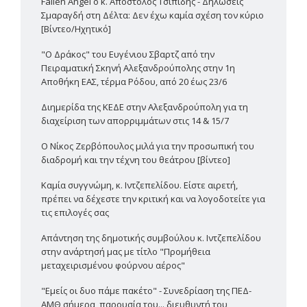
Fallen Angel ο κ. Απόστολος Τσιπίδης - Δηλώσεις
Σμαραγδή στη Δέλτα: Δεν έχω καμία σχέση τον κύριο
[Βίντεο/Ηχητικό]
"Ο Δράκος" του Ευγένιου Σβαρτζ από την
Πειραματική Σκηνή Αλεξανδρούπολης στην 1η
Αποθήκη ΕΑΣ, τέρμα Ρόδου, από 20 έως 23/6
Διημερίδα της ΚΕΔΕ στην Αλεξανδρούπολη για τη
διαχείριση των απορριμμάτων στις 14 & 15/7
Ο Νίκος Ζερβόπουλος μιλά για την προσωπική του
διαδρομή και την τέχνη του θεάτρου [βίντεο]
Καμία συγγνώμη, κ. Ιντζεπελίδου. Είστε αιρετή,
πρέπει να δέχεστε την κριτική και να λογοδοτείτε για
τις επιλογές σας
Απάντηση της δημοτικής συμβούλου κ. Ιντζεπελίδου
στην ανάρτησή μας με τίτλο "Προμήθεια
μεταχειρισμένου φούρνου αέρος"
"Εμείς οι δυο πάμε πακέτο" - Συνεδρίαση της ΠΕΔ-
ΑΜΘ σήμερα, παρουσία του... διευθυντή του