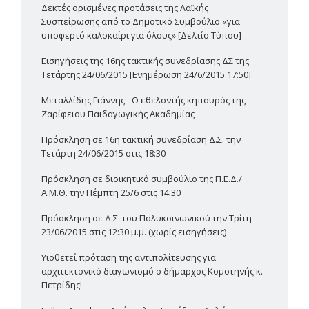
Δεκτές ορισμένες προτάσεις της Λαϊκής
Συσπείρωσης από το Δημοτικό Συμβούλιο «για
υποφερτό καλοκαίρι για όλους» [Δελτίο Τύπου]
Εισηγήσεις της 16ης τακτικής συνεδρίασης ΔΣ της
Τετάρτης 24/06/2015 [Ενημέρωση 24/6/2015 17:50]
Μεταλλίδης Γιάννης - Ο εθελοντής κηπουρός της
Ζαρίφειου Παιδαγωγικής Ακαδημίας
Πρόσκληση σε 16η τακτική συνεδρίαση Δ.Σ. την
Τετάρτη 24/06/2015 στις 18:30
Πρόσκληση σε διοικητικό συμβούλιο της Π.Ε.Δ./
Α.Μ.Θ. την Πέμπτη 25/6 στις 14:30
Πρόσκληση σε Δ.Σ. του Πολυκοινωνικού την Τρίτη
23/06/2015 στις 12:30 μ.μ. (χωρίς εισηγήσεις)
Υιοθετεί πρόταση της αντιπολίτευσης για
αρχιτεκτονικό διαγωνισμό ο δήμαρχος Κομοτηνής κ.
Πετρίδης!