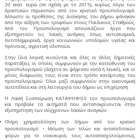
20 εκατ. ευρώ (σε σχέση με το 2015), κυρίως λόγω των
δραστικών περικοπών από τον κρατικό προϋπολογισμό.
Άλλωστε οι προθέσεις της Διοίκησης του Δήμου φάνηκαν
από την αύξηση των τροφείων στους Παιδικούς Σταθμούς.
Από τον Προϋπολογισμό απουσιάζουν έργα που
εξυπηρετούν τις λαϊκές ανάγκες όπως αντισεισμικά,
αντιπλημμυρικά, έργα κοινωνικών υποδομών υγείας και
πρόνοιας, αγροτική οδοποιία.
Στην ίδια λογική κινούνται και όλες οι άλλες δημοτικές
παρατάξεις οι οποίες συμφωνούν με την κατεύθυνση του
προϋπολογισμού (άσχετα αν ψήφισαν κατά ή λευκό), και οι
μόνες διαφωνίες τους είναι στον τρόπο κατάρτισης του
προϋπολογισμού. Όλοι μαζί συμφωνούν στην οικονομική
αυτοτέλεια και στη λειτουργία του δήμου ως επιχείρηση.
Η Λαϊκή Συσπείρωση ΚΑΤΑΨΗΦΙΣΕ τον προϋπολογισμό
και πρόβαλε τα αιτήματά που ανταποκρίνονται στην
εξυπηρέτηση των σύγχρονων λαϊκών αναγκών:
Πλήρη χρηματοδότηση των δήμων από τον κρατικό
προϋπολογισμό. • Μείωση των τελών και ανταποδοτικών
φόρων για τα νοικοκυριά, τους αυτοαπασχολούμενους,