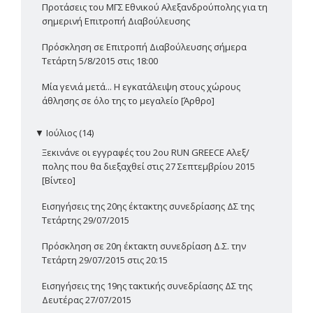
Προτάσεις του ΜΓΣ Εθνικού Αλεξανδρούπολης για τη
σημερινή Επιτροπή Διαβούλευσης
Πρόσκληση σε Επιτροπή Διαβούλευσης σήμερα
Τετάρτη 5/8/2015 στις 18:00
Μία γενιά μετά... Η εγκατάλειψη στους χώρους
άθλησης σε όλο της το μεγαλείο [Άρθρο]
▼
Ιούλιος (14)
Ξεκινάνε οι εγγραφές του 2ου RUN GREECE Αλεξ/
πολης που θα διεξαχθεί στις 27 Σεπτεμβρίου 2015
[Βίντεο]
Εισηγήσεις της 20ης έκτακτης συνεδρίασης ΔΣ της
Τετάρτης 29/07/2015
Πρόσκληση σε 20η έκτακτη συνεδρίαση Δ.Σ. την
Τετάρτη 29/07/2015 στις 20:15
Εισηγήσεις της 19ης τακτικής συνεδρίασης ΔΣ της
Δευτέρας 27/07/2015