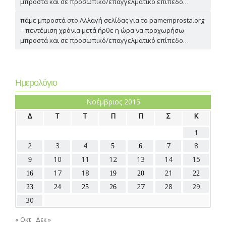
μπροστά και σε προσωπικό/επαγγελματικό επίπεδο…
πάμε μπροστά
στο
Αλλαγή σελίδας για το pamemprosta.org
– πεντέμιση χρόνια μετά ήρθε η ώρα να προχωρήσω
μπροστά και σε προσωπικό/επαγγελματικό επίπεδο…
Ημερολόγιο
Νοέμβριος 2015
Δ
Τ
Τ
Π
Π
Σ
Κ
1
2
3
4
7
8
5
6
10
11
12
13
14
15
9
17
18
21
16
19
20
22
27
28
29
23
24
25
26
30
« Οκτ
Δεκ »