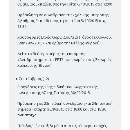
Β’βάθμιας Εκπαίδευσης την Τρίτη 6/10/2015 στις 12:00
Πρόσκληση σε συνεδρίαση της Σχολικής Επιτροπής
Α’βάθμιας Εκπαίδευσης τη Δευτέρα 5/10/2015 στις
13:30
Χρυσοφόρες Στοές Χωρίς Δουλειά (Τάσος Τέλλογλου,
Star 29/9/2015) (και άρθρο της Νέλλης Ψαρρού)
Δείτε το δεύτερο μέρος της εκπομπής
«Αντιδραστήριο» της ΕΡΤ3 αφιερωμένο στις Σκουριές
Χαλκιδικής [Βίντεο]
▼
Σεπτέμβριος (12)
Εισηγήσεις της 23ης ειδικής και 24ης τακτικής
συνεδρίασης ΔΣ της Τετάρτης 30/09/2015
Πρόσκληση σε 23η ειδική συνεδρίαση και 24η τακτική
σήμερα Τετάρτη 30/9/2015 στις 18:00 και στις 18:30
αντίστοιχα
"Κύκλος", ένα ταξίδι μέσα από τις τέσσερις εποχές