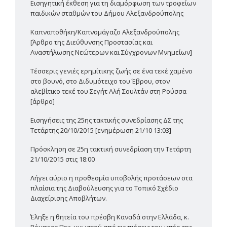
Εισηγητική έκθεση για τη διαμόρφωση των τροφείων
παιδικών σταθμών του Δήμου Αλεξανδρούπολης
Καπναποθήκη/Καπνομάγαζο Αλεξανδρούπολης
[Άρθρο της Διεύθυνσης Προστασίας και
Αναστήλωσης Νεώτερων και Σύγχρονων Μνημείων]
Τέσσερις γενιές ερημίτικης ζωής σε ένα τεκέ χαμένο
στο βουνό, στο Διδυμότειχο του Έβρου, στον
αλεβίτικο τεκέ του Σεγήτ Αλή Σουλτάν στη Ρούσσα
[άρθρο]
Εισηγήσεις της 25ης τακτικής συνεδρίασης ΔΣ της
Τετάρτης 20/10/2015 [ενημέρωση 21/10 13:03]
Πρόσκληση σε 25η τακτική συνεδρίαση την Τετάρτη
21/10/2015 στις 18:00
Λήγει αύριο η προθεσμία υποβολής προτάσεων στα
πλαίσια της Διαβούλευσης για το Τοπικό Σχέδιο
Διαχείρισης Αποβλήτων.
Έληξε η θητεία του πρέσβη Καναδά στην Ελλάδα, κ.