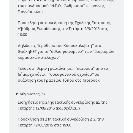
του συνδυασμού "Ν.Ε.Ο.Ι. Άνθρωποι" κ. Ιωάννης
Γιαννόπουλος
Πρόσκληση σε συνεδρίαση της Σχολικής Επιτροπής
Α'βάθμιας Εκπαίδευσης την Τετάρτη 9/9/2015 στις
10:00
Δηλώσεις "Ιερόθεου του Καυσοκαλυβίτη" στο
ΘράκηΝΕΤ για το "άθλιο φαινόμενο" των "διορισμών
κομματικών στελεχών"
Τέλος στη θερινή ραστώνη με... "κατσάδα" από το
δήμαρχο λόγω... "συκοφαντικού σχολίου" σε
ανάρτηση του Γραφείου Τύπου στο facebook
▼
Αύγουστος (5)
Εισηγήσεις της 21ης τακτικής συνεδρίασης ΔΣ της
Τετάρτης 12/08/2015 (και σχόλια...)
Πρόσκληση σε 21η τακτική συνεδρίαση Δ.Σ. την
Τετάρτη 12/08/2015 στις 19:00