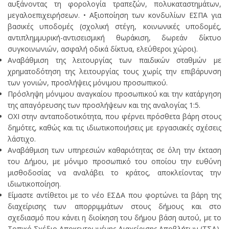
αυξάνοντας τη φορολογία τραπεζών, πολυκαταστημάτων,
μεγαλοεπιχειρήσεων. • Αξιοποίηση των κονδυλίων ΕΣΠΑ για
βασικές υποδομές (σχολική στέγη, κοινωνικές υποδομές,
αντιπλημμυρική-αντισεισμική θωράκιση, δωρεάν δίκτυο
συγκοινωνιών, ασφαλή οδικά δίκτυα, ελεύθεροι χώροι).
Αναβάθμιση της λειτουργίας των παιδικών σταθμών με
χρηματοδότηση της λειτουργίας τους χωρίς την επιβάρυνση
των γονιών, προσλήψεις μόνιμου προσωπικού.
Πρόσληψη μόνιμου αναγκαίου προσωπικού και την κατάργηση
της απαγόρευσης των προσλήψεων και της αναλογίας 1:5.
ΟΧΙ στην ανταποδοτικότητα, που φέρνει πρόσθετα βάρη στους
δημότες, καθώς και τις ιδιωτικοποιήσεις με εργασιακές σχέσεις
λάστιχο.
Αναβάθμιση των υπηρεσιών καθαριότητας σε όλη την έκταση
του Δήμου, με μόνιμο προσωπικό του οποίου την ευθύνη
μισθοδοσίας να αναλάβει το κράτος, αποκλείοντας την
ιδιωτικοποίηση.
Είμαστε αντίθετοι με το νέο ΕΣΔΑ που φορτώνει τα βάρη της
διαχείρισης των απορριμμάτων στους δήμους και στο
σχεδιασμό που κάνει η διοίκηση του δήμου βάση αυτού, με το
Τοπικό Σχέδιο Αποκεντρωμένης Διαχείρισης Αποβλήτων (ΤΣΔ).