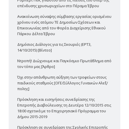
Ρόμπερτ Πεκ, γνωστού από τις πιέσεις του υπέρ της
επένδυσης χρυσωρυχείων στο Πέραμα Έβρου
Ανακοίνωση σύναψης σύμβασης εργασίας ορισμένου
χρόνου ενός ατόμου ΤΕ Δημοσίων Σχέσεων και
Επικοινωνίας από τον Φορέα Διαχείρισης Εθνικού
Πάρκου Δέλτα Έβρου
Δημόσιος Διάλογος για τις Σκουριές (ΕΡΤ3,
14/10/2015) [Βίντεο]
Ντροπή! Διώχνουμε και Παγκόσμιο Πρωτάθλημα από
τον τόπο μας [Άρθρο]
Όχι στην απάνθρωπη αύξηση των τροφείων στους
παιδικούς σταθμούς [ΟΓΕ/Σύλλογος Γυναικών Αλεξ/
πολης]
Πρόσκληση και εισηγήσεις συνεδρίασης της
Επιτροπής Διαβούλευσης τη Δευτέρα 12/10/2015 στις
18:00 σχετικά με το Επιχειρησιακό Πρόγραμμα του
Δήμου 2015-2019
Πρόσκληση σε συνεδρίαση της Σχολικής Επιτροπής