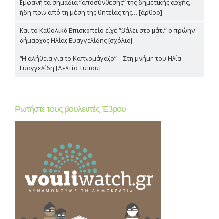
Εμφανή τα σημάδια “αποσύνθεσης” της δημοτικής αρχής,
ήδη πριν από τη μέση της θητείας της… [άρθρο]
Και το Καθολικό Επισκοπείο είχε “βάλει στο μάτι” ο πρώην
δήμαρχος Ηλίας Ευαγγελίδης [σχόλιο]
“Η αλήθεια για το Καπνομάγαζο” – Στη μνήμη του Ηλία
Ευαγγελίδη [Δελτίο Τύπου]
Ρωτήστε τους βουλευτές Έβρου