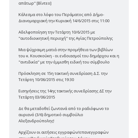
απάτωρ" [Βίντεο]
Κάλεσμα στο λόφο του Περάματος από Δήμο-
Διανομαρχιακή την Κυριακή 14/6/2015 στις 11:00
Αδελφοποίηση την Τετάρτη 10/6/2015 με
"αυτοδιοικητική περιοχή" της Αγίας Πετρούπολης
Μια ψύχραιμη ματιά στην προμήθεια των βιβλίων
του κ. Κουσκούκη - οι ενδοιασμοί του δημάρχου και η
"αντιδικία" με την έμμισθη ειδική του σύμβουλο
Πρόσκληση σε 15η τακτική συνεδρίαση Δ.Σ. την
Τετάρτη 10/06/2015 στις 19:30
Εισηγήσεις της 14ης τακτικής συνεδρίασης ΔΣ την
Τετάρτη 03/06/2015
Δε θα μεταδοθεί ζωντανά από το ραδιόφωνο το
αυριανό (3/6) δημοτικό συμβούλιο
Αλεξανδρούπολης!
Αρχίζουν οι αιτήσεις εγγραφών/επανεγγραφών