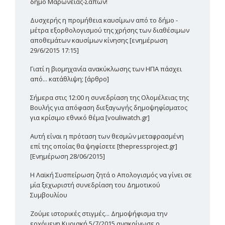
δήμο Μαρωνείας-Σαπών!
Δυσχερής η προμήθεια καυσίμων από το δήμο -
μέτρα εξορθολογισμού της χρήσης των διαθέσιμων
αποθεμάτων καυσίμων κίνησης [ενημέρωση
29/6/2015 17:15]
Γιατί η βιομηχανία ανακύκλωσης των ΗΠΑ πάσχει
από... κατάθλιψη; [άρθρο]
Σήμερα στις 12:00 η συνεδρίαση της Ολομέλειας της
Βουλής για απόφαση διεξαγωγής δημοψηφίσματος
για κρίσιμο εθνικό θέμα [vouliwatch.gr]
Αυτή είναι η πρόταση των θεσμών μεταφρασμένη
επί της οποίας θα ψηφίσετε [thepressproject.gr]
[Ενημέρωση 28/06/2015]
Η Λαϊκή Συσπείρωση ζητά ο Απολογισμός να γίνει σε
μία ξεχωριστή συνεδρίαση του Δημοτικού
Συμβουλίου
Ζούμε ιστορικές στιγμές... Δημοψήφισμα την
ερχόμενη Κυριακή 5/7/2015 ανακοίνωσε ο