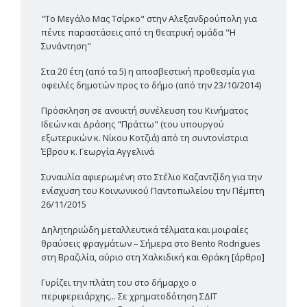
"Το Μεγάλο Μας Τσίρκο" στην Αλεξανδρούπολη για
πέντε παραστάσεις από τη θεατρική ομάδα "Η
Συνάντηση"
Στα 20 έτη (από τα 5) η αποσβεστική προθεσμία για
οφειλές δημοτών προς το δήμο (από την 23/10/2014)
Πρόσκληση σε ανοικτή συνέλευση του Κινήματος
Ιδεών και Δράσης "Πράττω" (του υπουργού
εξωτερικών κ. Νίκου Κοτζιά) από τη συντονίστρια
Έβρου κ. Γεωργία Αγγελινά
Συναυλία αφιερωμένη στο Στέλιο Καζαντζίδη για την
ενίσχυση του Κοινωνικού Παντοπωλείου την Πέμπτη
26/11/2015
Δηλητηριώδη μεταλλευτικά τέλματα και μοιραίες
θραύσεις φραγμάτων – Σήμερα στο Bento Rodrigues
στη Βραζιλία, αύριο στη Χαλκιδική και Θράκη [άρθρο]
Γυρίζει την πλάτη του στο δήμαρχο ο
περιφερειάρχης... Σε χρηματοδότηση ΣΔΙΤ