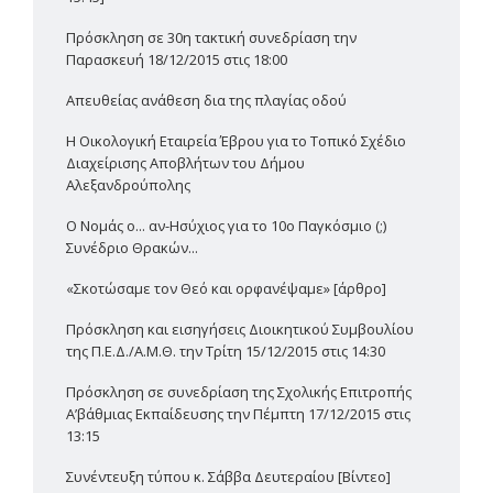
Πρόσκληση σε 30η τακτική συνεδρίαση την
Παρασκευή 18/12/2015 στις 18:00
Απευθείας ανάθεση δια της πλαγίας οδού
Η Οικολογική Εταιρεία Έβρου για το Τοπικό Σχέδιο
Διαχείρισης Αποβλήτων του Δήμου
Αλεξανδρούπολης
Ο Νομάς ο... αν-Ησύχιος για το 10ο Παγκόσμιο (;)
Συνέδριο Θρακών...
«Σκοτώσαμε τον Θεό και ορφανέψαμε» [άρθρο]
Πρόσκληση και εισηγήσεις Διοικητικού Συμβουλίου
της Π.Ε.Δ./Α.Μ.Θ. την Τρίτη 15/12/2015 στις 14:30
Πρόσκληση σε συνεδρίαση της Σχολικής Επιτροπής
Α’βάθμιας Εκπαίδευσης την Πέμπτη 17/12/2015 στις
13:15
Συνέντευξη τύπου κ. Σάββα Δευτεραίου [Βίντεο]