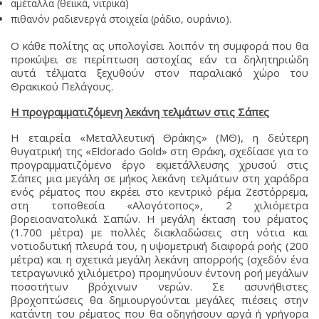
αμέταλλα (θειικά, νιτρικά)
πιθανόν ραδιενεργά στοιχεία (ράδιο, ουράνιο).
Ο κάθε πολίτης ας υπολογίσει λοιπόν τη συμφορά που θα
προκύψει σε περίπτωση αστοχίας εάν τα δηλητηριώδη
αυτά τέλματα ξεχυθούν στον παραλιακό χώρο του
Θρακικού Πελάγους.
Η προγραμματιζόμενη λεκάνη τελμάτων στις Σάπες
Η εταιρεία «Μεταλλευτική Θράκης» (ΜΘ), η δεύτερη
θυγατρική της «Eldorado Gold» στη Θράκη, σχεδίασε για το
προγραμματιζόμενο έργο εκμετάλλευσης χρυσού στις
Σάπες μια μεγάλη σε μήκος λεκάνη τελμάτων στη χαράδρα
ενός ρέματος που εκρέει στο κεντρικό ρέμα Ζεστόρρεμα,
στη τοποθεσία «Αλογότοπος», 2 χιλιόμετρα
βορειοανατολικά Σαπών. Η μεγάλη έκταση του ρέματος
(1.700 μέτρα) με πολλές διακλαδώσεις στη νότια και
νοτιοδυτική πλευρά του, η υψομετρική διαφορά ροής (200
μέτρα) και η σχετικά μεγάλη λεκάνη απορροής (σχεδόν ένα
τετραγωνικό χιλιόμετρο) προμηνύουν έντονη ροή μεγάλων
ποσοτήτων βρόχινων νερών. Σε ασυνήθιστες
βροχοπτώσεις θα δημιουργούνται μεγάλες πιέσεις στην
κατάντη του ρέματος που θα οδηγήσουν αργά ή γρήγορα