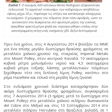
Εικόνα 1
: Ο οικισμός 600 κατοίκων Bento Rodrigues εξαφανίστηκε
τελειωτικά. Το ορμητικό «τσουνάμι» των σιδηρούχων αποβλήτων,
ύψους μέχρι 20 μ., παρέσυρε τις στέγες και κατάστρεψε ολοσχερώς
τα οικήματα. Ο χείμαρρος του τέλματος ήταν τόσο σφοδρός, ώστε το
αυτοκίνητο που διακρίνεται στο αριστερό μέρος της εικόνας,
σηκώθηκε αρκετά μέτρα ψηλά και «προσγειώθηκε» επάνω στην
κατεστραμμένη στέγη ενός οικήματος (βλ. δεξιά λεπτομέρεια)
Πριν ένα χρόνο, στις 4 Αυγούστου 2014 βούϊξαν τα ΜΜΕ
για ένα επίσης μεγάλο δυστύχημα θραύσης φράγματος σε
μεταλλείο χαλκού-χρυσού της εταιρείας Imperial Metals
στο Mount Polley, στον κεντρικό Καναδά. 10 εκατομμύρια
κυβικά μέτρα μολυσμένου νερού και 4,5 εκατομμύρια
κυβικά μέτρα τοξικής λάσπης μεταλλευτικών τελμάτων
ξεχύθηκαν τότε στη διπλανή λίμνη Polley, κατόπιν στο
ρέμα Hazeltine και τελικά στη μεγάλη λίμνη Qusnel.
Στο ενδιάμεσο χρονικό διάστημα καταγράφτηκαν δύο
ακόμη δυστυχήματα θραύσης φραγμάτων, συγκεκριμένα
στις 7 Αυγούστου 2014 (3 ημέρες μετά το δυστύχημα στο
Mount Polley) στο μεταλλείο χαλκού σιδήρου Buenauvista
del Cobre στο Μεξικό και στις 10 Σεπτεμβρίου 2014 στο
μεταλλείο σιδήρου Herculano στη Βραζιλία. Δηλαδή, σε 1