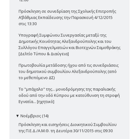
Πρόσκληση σε συνεδρίαση της Σχολικής Επιτροπής
Α’βάθμιας Εκπαίδευσης την Παρασκευή 4/12/2015
στις 13:30
Υπογραφή Συμφώνου Συνεργασίας μεταξύ της
Δημοτικής Κοινότητας Αλεξανδρούπολης και του
Συλλόγου Επαγγελματιών και Βιοτεχνών Σαμοθράκης
[Δελτίο Τύπου & Διαύγεια]
Πρωτοβουλία μετάδοσης ήχου από τις συνεδριάσεις
του δημοτικού συμβουλίου Αλεξανδρούπολης (από
το μεθεπόμενο ΔΣ)
Το "μπάχαλο" της... μονοδρόμησης της παραλιακής
οδού από την οδό Κύπρου με κατεύθυνση τη στροφή
Εγνατία... [ηχητικό]
▼
Νοέμβριος (14)
Πρόσκληση και εισηγήσεις Διοικητικού Συμβουλίου
της Π.Ε.Δ./Α.Μ.Θ. τη Δευτέρα 30/11/2015 στις 09:30