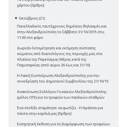
χάρτου [άρθρο]
▼
Οκτώβριος (21)
Πανελλαδικός ταυτόχρονος δημόσιος θηλασμός και
στην Αλεξανδρούπολη το Σάββατο 31/10/2015 στις
11:00 στο φάρο
Δωρεάν λιπομέτρηση και εκτίμηση σύστασης
σώματος από διαιτολόγους της περιοχής μας στα
πλαίσια της Παγκόσμιας Μέρας κατά της
Παχυσαρκίας (από αύριο 26 έως και 31/10)
Η Λαϊκή Συσπείρωση Αλεξανδρούπολης για την
συνεδρίαση του Δημοτικού Συμβουλίου της 21/10/15
Ανακοίνωση Συλλόγου Γυναικών Αλεξανδρούπολης
(μέλος ΟΓΕ) για τα τροφεία των παιδικών σταθμών
Ένα στολίδι σταμάτησε να φωτίζει - Η Θράσσα για
πάντα στην καρδιά μας [Άρθρο]
Εισηγητική έκθεση για τη διαμόρφωση των τροφείων