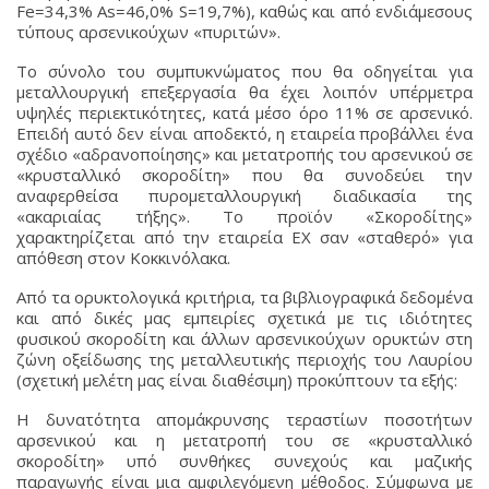
Fe=34,3% As=46,0% S=19,7%), καθώς και από ενδιάμεσους
τύπους αρσενικούχων «πυριτών».
Το σύνολο του συμπυκνώματος που θα οδηγείται για
μεταλλουργική επεξεργασία θα έχει λοιπόν υπέρμετρα
υψηλές περιεκτικότητες, κατά μέσο όρο 11% σε αρσενικό.
Επειδή αυτό δεν είναι αποδεκτό, η εταιρεία προβάλλει ένα
σχέδιο «αδρανοποίησης» και μετατροπής του αρσενικού σε
«κρυσταλλικό σκοροδίτη» που θα συνοδεύει την
αναφερθείσα πυρομεταλλουργική διαδικασία της
«ακαριαίας τήξης». Το προϊόν «Σκοροδίτης»
χαρακτηρίζεται από την εταιρεία ΕΧ σαν «σταθερό» για
απόθεση στον Κοκκινόλακα.
Από τα ορυκτολογικά κριτήρια, τα βιβλιογραφικά δεδομένα
και από δικές μας εμπειρίες σχετικά με τις ιδιότητες
φυσικού σκοροδίτη και άλλων αρσενικούχων ορυκτών στη
ζώνη οξείδωσης της μεταλλευτικής περιοχής του Λαυρίου
(σχετική μελέτη μας είναι διαθέσιμη) προκύπτουν τα εξής:
Η δυνατότητα απομάκρυνσης τεραστίων ποσοτήτων
αρσενικού και η μετατροπή του σε «κρυσταλλικό
σκοροδίτη» υπό συνθήκες συνεχούς και μαζικής
παραγωγής είναι μια αμφιλεγόμενη μέθοδος. Σύμφωνα με