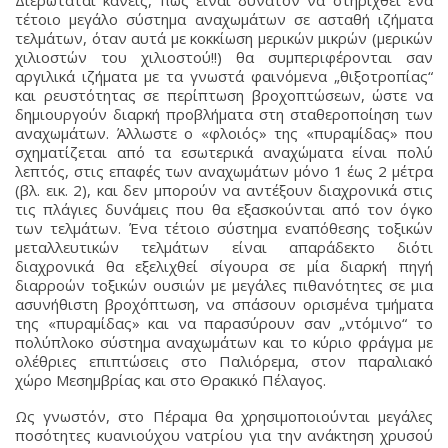
τέτοιο μεγάλο σύστημα αναχωμάτων σε ασταθή ιζήματα
τελμάτων, όταν αυτά με κοκκίωση μερικών μικρών (μερικών
χιλιοστών του χιλιοστού!!) θα συμπεριφέρονται σαν
αργιλικά ιζήματα με τα γνωστά φαινόμενα „θιξοτροπίας“
και ρευστότητας σε περίπτωση βροχοπτώσεων, ώστε να
δημιουργούν διαρκή προβλήματα στη σταθεροποίηση των
αναχωμάτων. Άλλωστε ο «φλοιός» της «πυραμίδας» που
σχηματίζεται από τα εσωτερικά αναχώματα είναι πολύ
λεπτός, στις επαφές των αναχωμάτων μόνο 1 έως 2 μέτρα
(βλ. εικ. 2), και δεν μπορούν να αντέξουν διαχρονικά στις
τις πλάγιες δυνάμεις που θα εξασκούνται από τον όγκο
των τελμάτων. Ένα τέτοιο σύστημα εναπόθεσης τοξικών
μεταλλευτικών τελμάτων είναι απαράδεκτο διότι
διαχρονικά θα εξελιχθεί σίγουρα σε μία διαρκή πηγή
διαρροών τοξικών ουσιών με μεγάλες πιθανότητες σε μια
ασυνήθιστη βροχόπτωση, να σπάσουν ορισμένα τμήματα
της «πυραμίδας» και να παρασύρουν σαν „ντόμινο“ το
πολύπλοκο σύστημα αναχωμάτων και το κύριο φράγμα με
ολέθριες επιπτώσεις στο Παλιόρεμα, στον παραλιακό
χώρο Μεσημβρίας και στο Θρακικό Πέλαγος.
Ως γνωστόν, στο Πέραμα θα χρησιμοποιούνται μεγάλες
ποσότητες κυανιούχου νατρίου για την ανάκτηση χρυσού