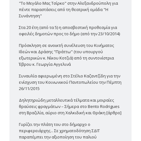
"Το Μεγάλο Μας Τσίρκο" στην Αλεξανδρούπολη για
πέντε παραστάσεις από τη θεατρική ομάδα "Η
Συνάντηση"
Στα 20 έτη (από τα 5) η αποσβεστική προθεσμία για
οφειλές δημοτών προς το δήμο (από την 23/10/2014)
Πρόσκληση σε ανοικτή συνέλευση του Κινήματος
Ιδεών και Δράσης "Πράττω" (του υπουργού
εξωτερικών κ. Νίκου Κοτζιά) από τη συντονίστρια
Έβρου κ. Γεωργία Αγγελινά
Συναυλία αφιερωμένη στο Στέλιο Καζαντζίδη για την
ενίσχυση του Κοινωνικού Παντοπωλείου την Πέμπτη
26/11/2015
Δηλητηριώδη μεταλλευτικά τέλματα και μοιραίες
θραύσεις φραγμάτων – Σήμερα στο Bento Rodrigues
στη Βραζιλία, αύριο στη Χαλκιδική και Θράκη [άρθρο]
Γυρίζει την πλάτη του στο δήμαρχο ο
περιφερειάρχης... Σε χρηματοδότηση ΣΔΙΤ
παραπέμπει την αξιοποίηση του παλιού