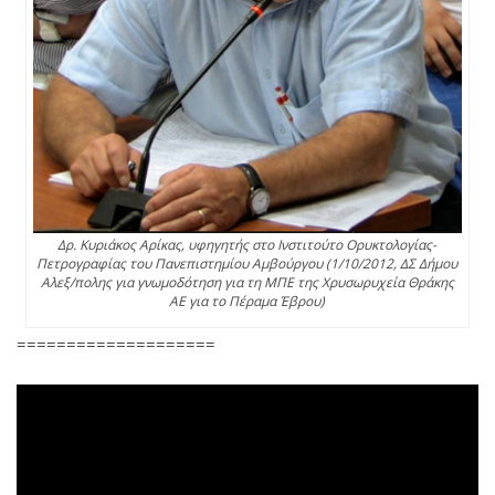
Δρ. Κυριάκος Αρίκας, υφηγητής στο Ινστιτούτο Ορυκτολογίας-
Πετρογραφίας του Πανεπιστημίου Αμβούργου (1/10/2012, ΔΣ Δήμου
Αλεξ/πολης για γνωμοδότηση για τη ΜΠΕ της Χρυσωρυχεία Θράκης
ΑΕ για το Πέραμα Έβρου)
====================