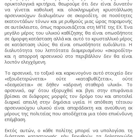
ορυκτολογικά κριτήρια, θεωρούμε ότι δεν είναι δυνατόν
να γίνεται καθολική και ολοκληρωμένη κρυστάλλωση
αρσενικούχων διαλυμάτων σε σκοροδίτη, σε ποσότητες
εκατοντάδων τόνων και με ρυθμούς μιας ώρας παραμονής
σε αυτόκλειστο, όπως παρουσιάζεται στη ΜΠΕ της ΕΧ. Ένα
μεγάλο μέρος του υλικού καθίζησης θα είναι οπωσδήποτε
σε άμορφη κατάσταση αλλά και αυτό το κρυσταλλικό μέρος
σε κατάσταση ιλύος θα είναι οπωσδήποτε ευδιάλυτο. Η
διαλυτότητα του λεπτότατα διαμερισμένου «σκοροδίτη»
και η απορροή αρσενικού στο περιβάλλον δεν θα είναι
λοιπόν ελεγχόμενη.
Το αρσενικό, το τοξικό και καρκινογόνο αυτό στοιχείο δεν
«εξουδετερώνεται» ούτε «καταβυθίζεται», ούτε
«δεσμεύεται» σε δήθεν «αδρανή σταθερά υλικά». Το
αρσενικό, αφ’ ότου εξορυχθεί και βγει στην επιφάνεια
βρίσκει σε διάφορες μορφές τον δρόμο του και αποτελεί
διαρκεί απειλή στην δημόσια υγεία. Η απόθεση τέτοιου
αρσενικούχου υλικού είναι απαράδεκτη και ανεύθυνη εκ
μέρους της πολιτείας που αποδέχεται μια τόσο επικίνδυνη
επέμβαση.
Εκτός αυτών, ο κάθε πολίτης μπορεί να υπολογίσει τη
διάσταση καταστροφής εάν ξεχυθούν τα δηλητηριώδη