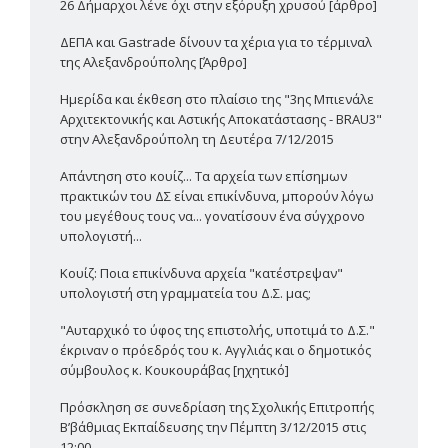
26 Δήμαρχοι λένε όχι στην εξόρυξη χρυσού [άρθρο]
ΔΕΠΑ και Gastrade δίνουν τα χέρια για το τέρμιναλ
της Αλεξανδρούπολης [Άρθρο]
Ημερίδα και έκθεση στο πλαίσιο της "3ης Μπιενάλε
Αρχιτεκτονικής και Αστικής Αποκατάστασης - BRAU3"
στην Αλεξανδρούπολη τη Δευτέρα 7/12/2015
Απάντηση στο κουίζ... Τα αρχεία των επίσημων
πρακτικών του ΔΣ είναι επικίνδυνα, μπορούν λόγω
του μεγέθους τους να... γονατίσουν ένα σύγχρονο
υπολογιστή...
Κουίζ: Ποια επικίνδυνα αρχεία "κατέστρεψαν"
υπολογιστή στη γραμματεία του Δ.Σ. μας;
"Αυταρχικό το ύφος της επιστολής, υποτιμά το Δ.Σ."
έκριναν ο πρόεδρός του κ. Αγγλιάς και ο δημοτικός
σύμβουλος κ. Κουκουράβας [ηχητικό]
Πρόσκληση σε συνεδρίαση της Σχολικής Επιτροπής
Β’βάθμιας Εκπαίδευσης την Πέμπτη 3/12/2015 στις
12:00