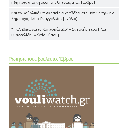
ήδη πριν από τη μέση της θητείας της… [άρθρο]
Και το Καθολικό Επισκοπείο είχε “βάλει στο μάτι” ο πρώην
δήμαρχος Ηλίας Ευαγγελίδης [σχόλιο]
“Η αλήθεια για το Καπνομάγαζο” – Στη μνήμη του Ηλία
Ευαγγελίδη [Δελτίο Τύπου]
Ρωτήστε τους βουλευτές Έβρου