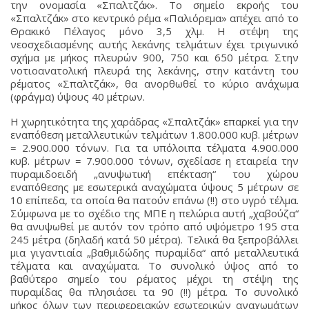
την ονομασία «Σπαλτζάκ». Το σημείο εκροής του
«Σπαλτζάκ» στο κεντρικό ρέμα «Παλιόρεμα» απέχει από το
Θρακικό Πέλαγος μόνο 3,5 χλμ. Η στέψη της
νεοσχεδιασμένης αυτής λεκάνης τελμάτων έχει τριγωνικό
σχήμα με μήκος πλευρών 900, 750 και 650 μέτρα. Στην
νοτιοανατολική πλευρά της λεκάνης, στην κατάντη του
ρέματος «Σπαλτζάκ», θα ανορθωθεί το κύριο ανάχωμα
(φράγμα) ύψους 40 μέτρων.
Η χωρητικότητα της χαράδρας «Σπαλτζάκ» επαρκεί για την
εναπόθεση μεταλλευτικών τελμάτων 1.800.000 κυβ. μέτρων
= 2.900.000 τόνων. Για τα υπόλοιπα τέλματα 4.900.000
κυβ. μέτρων = 7.900.000 τόνων, σχεδίασε η εταιρεία την
πυραμιδοειδή „ανυψωτική επέκταση“ του χώρου
εναπόθεσης με εσωτερικά αναχώματα ύψους 5 μέτρων σε
10 επίπεδα, τα οποία θα πατούν επάνω (!!) στο υγρό τέλμα.
Σύμφωνα με το σχέδιο της ΜΠΕ η πελώρια αυτή „χαβούζα“
θα ανυψωθεί με αυτόν τον τρόπο από υψόμετρο 195 στα
245 μέτρα (δηλαδή κατά 50 μέτρα). Τελικά θα ξεπροβάλλει
μια γιγαντιαία „βαθμιδώδης πυραμίδα“ από μεταλλευτικά
τέλματα και αναχώματα. Το συνολικό ύψος από το
βαθύτερο σημείο του ρέματος μέχρι τη στέψη της
πυραμίδας θα πλησιάσει τα 90 (!!) μέτρα. Το συνολικό
μήκος όλων των περιφερειακών εσωτερικών αναχωμάτων