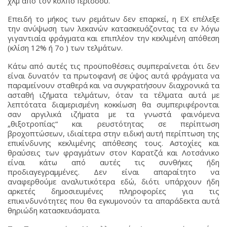
χλμ από τον κόλπο Ιερισσού.
Επειδή το μήκος των ρεμάτων δεν επαρκεί, η ΕΧ επέλεξε
την ανύψωση των λεκανών κατασκευάζοντας τα εν λόγω
γιγαντιαία φράγματα και επιπλέον την κεκλιμένη απόθεση
(κλίση 12% ή 7ο ) των τελμάτων.
Κάτω από αυτές τις προϋποθέσεις συμπεραίνεται ότι δεν
είναι δυνατόν τα πρωτοφανή σε ύψος αυτά φράγματα να
παραμείνουν σταθερά και να συγκρατήσουν διαχρονικά τα
ασταθή ιζήματα τελμάτων, όταν τα τέλματα αυτά με
λεπτότατα διαμερισμένη κοκκίωση θα συμπεριφέρονται
σαν αργιλικά ιζήματα με τα γνωστά φαινόμενα
„θιξοτροπίας“ και ρευστότητας σε περίπτωση
βροχοπτώσεων, ιδιαίτερα στην ειδική αυτή περίπτωση της
επικίνδυνης κεκλιμένης απόθεσης τους. Αστοχίες και
θραύσεις των φραγμάτων στον Καρατζά και Λοτσάνικο
είναι κάτω από αυτές τις συνθήκες ήδη
προδιαγεγραμμένες. Δεν είναι απαραίτητο να
αναφερθούμε αναλυτικότερα εδώ, διότι υπάρχουν ήδη
αρκετές δημοσιευμένες πληροφορίες για τις
επικινδυνότητες που θα εγκυμονούν τα απαράδεκτα αυτά
θηριώδη κατασκευάσματα.