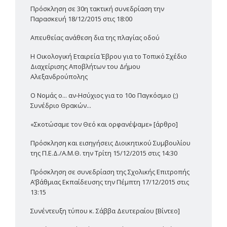
Πρόσκληση σε 30η τακτική συνεδρίαση την
Παρασκευή 18/12/2015 στις 18:00
Απευθείας ανάθεση δια της πλαγίας οδού
Η Οικολογική Εταιρεία Έβρου για το Τοπικό Σχέδιο
Διαχείρισης Αποβλήτων του Δήμου
Αλεξανδρούπολης
Ο Νομάς ο... αν-Ησύχιος για το 10ο Παγκόσμιο (;)
Συνέδριο Θρακών...
«Σκοτώσαμε τον Θεό και ορφανέψαμε» [άρθρο]
Πρόσκληση και εισηγήσεις Διοικητικού Συμβουλίου
της Π.Ε.Δ./Α.Μ.Θ. την Τρίτη 15/12/2015 στις 14:30
Πρόσκληση σε συνεδρίαση της Σχολικής Επιτροπής
Α’βάθμιας Εκπαίδευσης την Πέμπτη 17/12/2015 στις
13:15
Συνέντευξη τύπου κ. Σάββα Δευτεραίου [Βίντεο]