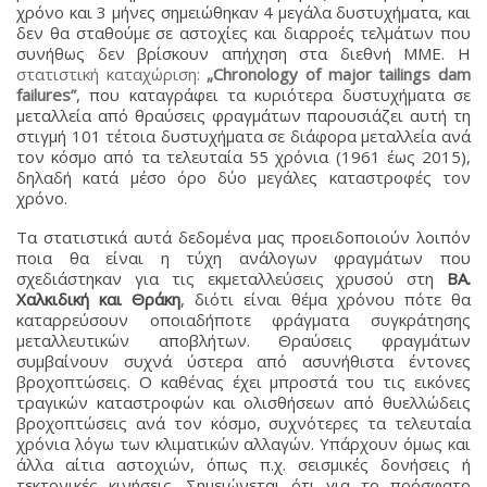
χρόνο και 3 μήνες σημειώθηκαν 4 μεγάλα δυστυχήματα, και
δεν θα σταθούμε σε αστοχίες και διαρροές τελμάτων που
συνήθως δεν βρίσκουν απήχηση στα διεθνή ΜΜΕ. H
στατιστική καταχώριση:
„Chronology of major tailings dam
failures”
, που καταγράφει τα κυριότερα δυστυχήματα σε
μεταλλεία από θραύσεις φραγμάτων παρουσιάζει αυτή τη
στιγμή 101 τέτοια δυστυχήματα σε διάφορα μεταλλεία ανά
τον κόσμο από τα τελευταία 55 χρόνια (1961 έως 2015),
δηλαδή κατά μέσο όρο δύο μεγάλες καταστροφές τον
χρόνο.
Τα στατιστικά αυτά δεδομένα μας προειδοποιούν λοιπόν
ποια θα είναι η τύχη ανάλογων φραγμάτων που
σχεδιάστηκαν για τις εκμεταλλεύσεις χρυσού στη
ΒΑ.
Χαλκιδική και Θράκη
, διότι είναι θέμα χρόνου πότε θα
καταρρεύσουν οποιαδήποτε φράγματα συγκράτησης
μεταλλευτικών αποβλήτων. Θραύσεις φραγμάτων
συμβαίνουν συχνά ύστερα από ασυνήθιστα έντονες
βροχοπτώσεις. Ο καθένας έχει μπροστά του τις εικόνες
τραγικών καταστροφών και ολισθήσεων από θυελλώδεις
βροχοπτώσεις ανά τον κόσμο, συχνότερες τα τελευταία
χρόνια λόγω των κλιματικών αλλαγών. Υπάρχουν όμως και
άλλα αίτια αστοχιών, όπως π.χ. σεισμικές δονήσεις ή
τεκτονικές κινήσεις. Σημειώνεται ότι για το πρόσφατο