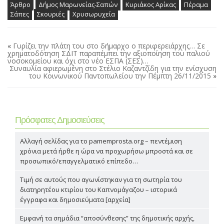
Άρθρο
Δήμος Μαρωνείας-Σαπών
Κυριάκος Αρίκας
Πέραμα
Σάπες
Σκουριές
Χρυσωρυχεία
«
Γυρίζει την πλάτη του στο δήμαρχο ο περιφερειάρχης… Σε
χρηματοδότηση ΣΔΙΤ παραπέμπει την αξιοποίηση του παλιού
νοσοκομείου και όχι στο νέο ΕΣΠΑ (ΣΕΣ)…
Συναυλία αφιερωμένη στο Στέλιο Καζαντζίδη για την ενίσχυση
του Κοινωνικού Παντοπωλείου την Πέμπτη 26/11/2015
»
Πρόσφατες Δημοσιεύσεις
Αλλαγή σελίδας για το pamemprosta.org – πεντέμιση
χρόνια μετά ήρθε η ώρα να προχωρήσω μπροστά και σε
προσωπικό/επαγγελματικό επίπεδο…
Τιμή σε αυτούς που αγωνίστηκαν για τη σωτηρία του
διατηρητέου κτιρίου του Καπνομάγαζου – ιστορικά
έγγραφα και δημοσιεύματα [αρχεία]
Εμφανή τα σημάδια “αποσύνθεσης” της δημοτικής αρχής,