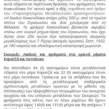
αυτά τέλματα σε περίπτωση θραύσης του φράγματος στον
Κοκκινόλακα. Επ’ αυτού αρκεί η εξής
παράθεση από άρθρο
του «Παρατηρητηρίου Μεταλλευτικών Δραστηριοτήτων»
:
«
Η λεκάνη Κοκκινόλακα απέχει μόλις 500 μ. από τα πρώτα
σπίτια του Στρατωνίου και δύο χιλιόμετρα από τη
θάλασσα. Το φράγμα Κοκκινόλακα βρίσκεται ακριβώς
επάνω στο ενεργό ρήγμα-τέρας του Στρατωνίου, που έχει
δώσει στον 20ο αιώνα δυο καταστροφικούς σεισμούς
μεγαλύτερους των 7 Ρίχτερ (σεισμός Ιερισσού, Σεπτ. 1932,
με 180 νεκρούς και ολοκληρωτική καταστροφή χωριών)
».
Σκουριές: Λεκάνες και φράγματα στα ορεινά ρέματα
Καρατζά και Λοτσάνικο
Θα αποτεθούν 44 (!!) εκατομμύρια τόνοι μεταλλευτικά
τέλματα στο ρέμα Καρατζά και 22 (!!) εκατομμύρια τόνοι
στο ρέμα Λοτσάνικο. Πρόκειται για τα απόβλητα που θα
προκύψουν από τη μεταλλουργική επεξεργασία
(εμπλουτισμός μεταλλικών ορυκτών με τη μέθοδο της
επίπλευσης) των εξορυχθέντων πετρωμάτων του ανοιχτού
ορυχείου και του υπόγειου μεταλλείου των Σκουριών. Τα
φράγματα στις κοίτες των εν λόγω ρεμάτων θα έχουν
αντίστοιχα ύψος 143(!!) και 131(!!) μέτρα και θα απέχουν 7