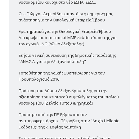
νοσοκομείου και όχι στο νέο ΕΣΠΑ (ΣΕΣ)...
Ο κ. Γιώργος Δεμερίδης απαντά στη σημερινή μας
ανάρτηση για την Οικολογική Εταιρεία Έβρου
Ερωτηματικά για την Οικολογική Εταιρεία Έβρου -
Απέκρυψε από τα τοπικά ΜΜΕ δελτίο τύπου της για
τον αγωγό LNG (ΑΣΦΑ Αλεξ/πολης)
Ετήσια γενική συνέλευση της δημοτικής παράταξης
"ΑΝΑ.Σ.Α. για την Αλεξανδρούπολη"
Τοποθέτηση της Λαϊκής Συσπείρωσης για τον
Προϋπολογισμό 2016
Πρόταση του Δήμου Αλεξανδρούπολης για την
αξιοποίηση του κτιριακού συμπλέγματος του παλιού
νοσοκομείου [Δελτίο Τύπου & ηχητικά]
Πρόστιμο από την ΠΕ Έβρου και τον
αντιπεριφερειάρχη κ. Πέτροβιτς στην "Anglo Hellenic
Εκδόσεις" της κ. Σοφίας Λαμπάκη
Τα ενεργειακά projects και τα... πλωτά σχέδια επί