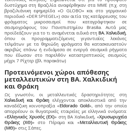
δυστύχημα στη Βραζιλία αναφέρθηκαν στα ΜΜΕ (π.χ. στη
βραζιλιάνικη εφημερίδα «O GLOBO» και στο γερμανικό
περιοδικό «DER SPIEGEL») σαν αιτία της κατάρρευσης του
φράγματος μικροσεισμοί που καταγράφτηκαν σε
σεισμογράφους του Πανεπιστημίου Brasilia. Αυτά μας
προϊδεάζουν για το τι αναμένεται ειδικά στη
ΒΑ. Χαλκιδική
,
όπου οι προγραμματιζόμενες γιγαντιαίες λεκάνες
τελμάτων με τα θηριώδη φράγματα θα κατασκευαστούν
ακριβώς επάνω ή ενδιάμεσα σε ενεργά σεισμικά ρήγματα
που έδωσαν στο παρελθόν καταστρεπτικούς σεισμούς
μέχρι 7 Ρίχτερ (βλ. παρακάτω)
Προτεινόμενοι χώροι απόθεσης
μεταλλευτικών στη ΒΑ. Χαλκιδική
και Θράκη
Ως γνωστόν, οι μεταλλευτικές δραστηριότητες στη
Χαλκιδική και Θράκη
ελέγχονται αποκλειστικά από την
καναδέζικη κοινοπραξία «
Eldorado Gold
», από την οποία
απορρέουν οι θυγατρικές εταιρείες με ελληνικά ονόματα:
«
Ελληνικός Χρυσός (ΕΧ)
» στη ΒΑ Χαλκιδική, «
Χρυσωρυχεία
Θράκης (ΧΘ)
» στο Πέραμα και «
Μεταλλευτική Θράκης
(ΜΘ)
» στις Σάπες.