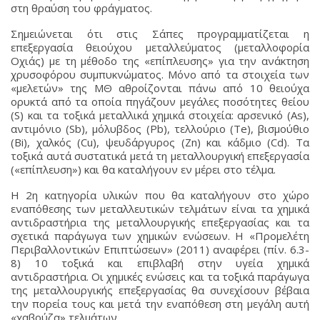
στη θραύση του φράγματος.
Σημειώνεται ότι στις Σάπες προγραμματίζεται η
επεξεργασία θειούχου μεταλλεύματος (μεταλλοφορία
Οχιάς) με τη μέθοδο της «επίπλευσης» για την ανάκτηση
χρυσοφόρου συμπυκνώματος. Μόνο από τα στοιχεία των
«μελετών» της ΜΘ αθροίζονται πάνω από 10 θειούχα
ορυκτά από τα οποία πηγάζουν μεγάλες ποσότητες θείου
(S) και τα τοξικά μεταλλικά χημικά στοιχεία: αρσενικό (As),
αντιμόνιο (Sb), μόλυβδος (Pb), τελλούριο (Te), βισμούθιο
(Bi), χαλκός (Cu), ψευδάργυρος (Zn) και κάδμιο (Cd). Τα
τοξικά αυτά συστατικά μετά τη μεταλλουργική επεξεργασία
(«επίπλευση») και θα καταλήγουν εν μέρει στο τέλμα.
Η 2η κατηγορία υλικών που θα καταλήγουν στο χώρο
εναπόθεσης των μεταλλευτικών τελμάτων είναι τα χημικά
αντιδραστήρια της μεταλλουργικής επεξεργασίας και τα
σχετικά παράγωγα των χημικών ενώσεων. Η «Προμελέτη
Περιβαλλοντικών Επιπτώσεων» (2011) αναφέρει (πίν. 6.3-
8) 10 τοξικά και επιβλαβή στην υγεία χημικά
αντιδραστήρια. Οι χημικές ενώσεις και τα τοξικά παράγωγα
της μεταλλουργικής επεξεργασίας θα συνεχίσουν βέβαια
την πορεία τους και μετά την εναπόθεση στη μεγάλη αυτή
«χαβούζα» τελμάτων.