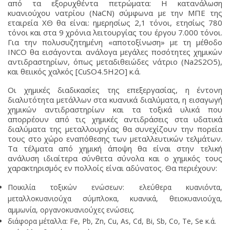
από τα εξορυχθέντα πετρώματα: Η κατανάλωση
κυανιούχου νατρίου (NaCN) σύμφωνα με την ΜΠΕ της
εταιρεία ΧΘ θα είναι: ημερησίως 2,1 τόνοι, ετησίως 780
τόνοι και στα 9 χρόνια λειτουργίας του έργου 7.000 τόνοι.
Για την πολυσυζητημένη «αποτοξίνωση» με τη μέθοδο
INCO θα εισάγονται ανάλογα μεγάλες ποσότητες χημικών
αντιδραστηρίων, όπως μεταδιθειώδες νάτριο (Na2S2O5),
και θειικός χαλκός [CuSO4.5H2O] κ.ά.
Οι χημικές διαδικασίες της επεξεργασίας, η έντονη
διαλυτότητα μετάλλων στα κυανικά διαλύματα, η εισαγωγή
χημικών αντιδραστηρίων και τα τοξικά υλικά που
απορρέουν από τις χημικές αντιδράσεις στα υδατικά
διαλύματα της μεταλλουργίας θα συνεχίζουν την πορεία
τους στο χώρο εναπόθεσης των μεταλλευτικών τελμάτων.
Τα τέλματα από χημική άποψη θα είναι στην τελική
ανάλυση ιδιαίτερα σύνθετα σύνολα και ο χημικός τους
χαρακτηρισμός εν πολλοίς είναι αδύνατος. Θα περιέχουν:
Ποικιλία τοξικών ενώσεων: ελεύθερα κυανιόντα,
μεταλλοκυανιούχα σύμπλοκα, κυανικά, θειοκυανιούχα,
αμμωνία, οργανοκυανιούχες ενώσεις.
διάφορα μέταλλα: Fe, Pb, Zn, Cu, As, Cd, Bi, Sb, Co, Te, Se κ.ά.