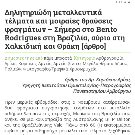
ΣΧΟΛΙΑ
Δηλητηριώδη μεταλλευτικά
τέλματα και μοιραίες θραύσεις
φραγμάτων – Σήμερα στο Bento
Rodrigues στη Βραζιλία, αύριο στη
Χαλκιδική και Θράκη [άρθρο]
Δημοσιεύτηκε από
πάμε μπροστά
, Κατηγορία
Αρθρογραφία
,
Αρίκας Κυριάκος
,
Αρχεία
,
Αρχεία βίντεο
,
Μεγάλα θέματα δήμου
,
Πολιτών
,
Φωτογραφίες/Γραφικά
,
Χρυσωρυχεία
άρθρο του Δρ. Κυριάκου Αρίκα,
Υφηγητή Ινστιτούτου Ορυκτολογίας–Πετρογραφίας
Πανεπιστημίου Αμβούργου
Πριν μερικές εβδομάδες, στις 5 Νοεμβρίου κατέρρευσαν
δυο φράγματα συγκράτησης τελμάτων στο μεταλλείο
σιδήρου Samarca της περιοχής Moniano στη Βραζιλία που
ανήκει σε μια κοινοπραξία της Αυστραλιανής BHP Billiton
και της Βραζιλιάνικης Vale. Πάνω από 60 (!!) εκατομμύρια
κυβικά μέτρα σιδηρούχα μεταλλευτικά τέλματα ξεχύθηκαν