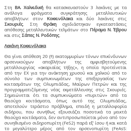
Στη
ΒΑ. Χαλκιδική
θα κατασκευαστούν 3 λεκάνες με τα
ανάλογα φράγματα συγκράτησης μεταλλευτικών
αποβλήτων: στον
Κοκκινόλακα
και δύο λεκάνες στις
Σκουριές
. Στη
Θράκη
σχεδιάστηκαν εγκαταστάσεις
απόθεσης μεταλλευτικών τελμάτων στο
Πέραμα Ν. Έβρου
και στις
Σάπες Ν. Ροδόπης
.
Λεκάνη Κοκκινόλακα
Θα γίνει απόθεση 20 (!!) εκατομμυρίων τόνων επικίνδυνων
αρσενικούχων αποβλήτων της αμφισβητούμενης
μεταλλουργίας «ακαριαίας τήξης», η οποία προτείνεται
από την ΕΧ για την ανάκτηση χρυσού και χαλκού από το
σύνολο των συμπυκνωμάτων της επεξεργασίας των
κοιτασμάτων της Ολυμπιάδας, Μαύρων Πετρών και της
προγραμματιζόμενης νέας εκμετάλλευσης στις Σκουριές.
Σημειώνεται ότι τα συμπυκνώματα «πυριτών» από τα
θειούχα κοιτάσματα, όπως αυτό της Ολυμπιάδας,
αποτελούν τεράστιο πρόβλημα, επειδή η μεταλλοφορία
σιδήρου, που συνήθως εξουσιάζει ποσοτικά τα μεικτά
θειούχα κοιτάσματα, δεν αντιπροσωπεύεται μόνο από τον
συνηθισμένο σιδηροπυρίτη (FeS2) παρά εξ’ ίσου ή και κατά
το μεγαλύτερο μέρος από τον αρσενοπυρίτη (FeAsS: