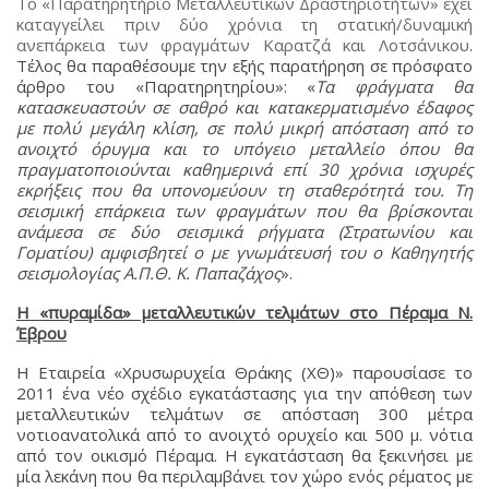
Το «Παρατηρητήριο Μεταλλευτικών Δραστηριοτήτων» έχει
καταγγείλει πριν δύο χρόνια τη στατική/δυναμική
ανεπάρκεια των φραγμάτων Καρατζά και Λοτσάνικου
.
Τέλος θα παραθέσουμε την εξής παρατήρηση σε πρόσφατο
άρθρο του «Παρατηρητηρίου»: «
Τα φράγματα θα
κατασκευαστούν σε σαθρό και κατακερματισμένο έδαφος
με πολύ μεγάλη κλίση, σε πολύ μικρή απόσταση από το
ανοιχτό όρυγμα και το υπόγειο μεταλλείο όπου θα
πραγματοποιούνται καθημερινά επί 30 χρόνια ισχυρές
εκρήξεις που θα υπονομεύουν τη σταθερότητά του. Τη
σεισμική επάρκεια των φραγμάτων που θα βρίσκονται
ανάμεσα σε δύο σεισμικά ρήγματα (Στρατωνίου και
Γοματίου) αμφισβητεί ο με γνωμάτευσή του ο Καθηγητής
σεισμολογίας Α.Π.Θ. Κ. Παπαζάχος
».
Η «πυραμίδα» μεταλλευτικών τελμάτων στο Πέραμα Ν.
Έβρου
Η Εταιρεία «Χρυσωρυχεία Θράκης (ΧΘ)» παρουσίασε το
2011 ένα νέο σχέδιο εγκατάστασης για την απόθεση των
μεταλλευτικών τελμάτων σε απόσταση 300 μέτρα
νοτιοανατολικά από το ανοιχτό ορυχείο και 500 μ. νότια
από τον οικισμό Πέραμα. Η εγκατάσταση θα ξεκινήσει με
μία λεκάνη που θα περιλαμβάνει τον χώρο ενός ρέματος με