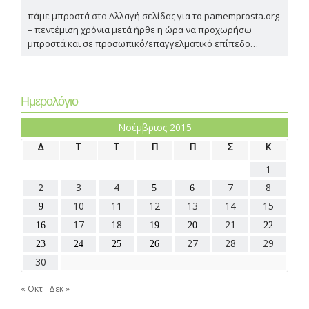
πάμε μπροστά
στο
Αλλαγή σελίδας για το pamemprosta.org
– πεντέμιση χρόνια μετά ήρθε η ώρα να προχωρήσω
μπροστά και σε προσωπικό/επαγγελματικό επίπεδο…
Ημερολόγιο
Νοέμβριος 2015
Δ
Τ
Τ
Π
Π
Σ
Κ
1
2
3
4
7
8
5
6
10
11
12
13
14
15
9
17
18
21
16
19
20
22
27
28
29
23
24
25
26
30
« Οκτ
Δεκ »