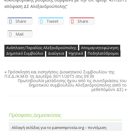
απόφαση ΔΣ Αλεξανδρούπολης”
Share
Tweet
Share
Mail
Ανάπλαση Παραλίας Αλεξανδρούπολης
Απομαγνητοφώνηση
Δημοτικό Συμβούλιο
Διαύγεια
Ηχητικά
Ποδηλατόδρομοι
«
Πρόσκληση και εισηγήσεις Διοικητικού Συμβουλίου της
Π.Ε.Δ./Α.Μ.Θ. τη Δευτέρα 30/11/2015 στις 09:30
Πρωτοβουλία μετάδοσης ήχου από τις συνεδριάσεις του
δημοτικού συμβουλίου Αλεξανδρούπολης (από το
μεθεπόμενο ΔΣ)
»
Πρόσφατες Δημοσιεύσεις
Αλλαγή σελίδας για το pamemprosta.org – πεντέμιση