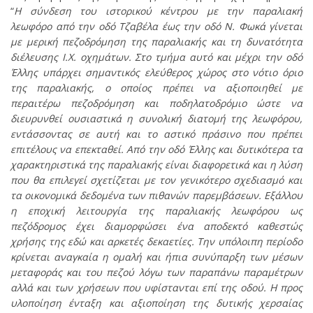
“
Η σύνδεση του ιστορικού κέντρου με την παραλιακή
λεωφόρο από την οδό Τζαβέλα έως την οδό Ν. Φωκά γίνεται
με μερική πεζοδρόμηση της παραλιακής και τη δυνατότητα
διέλευσης Ι.Χ. οχημάτων. Στο τμήμα αυτό και μέχρι την οδό
Έλλης υπάρχει σημαντικός ελεύθερος χώρος στο νότιο όριο
της παραλιακής, ο οποίος πρέπει να αξιοποιηθεί με
περαιτέρω πεζοδρόμηση και ποδηλατοδρόμιο ώστε να
διευρυνθεί ουσιαστικά η συνολική διατομή της λεωφόρου,
εντάσσοντας σε αυτή και το αστικό πράσινο που πρέπει
επιτέλους να επεκταθεί. Από την οδό Έλλης και δυτικότερα τα
χαρακτηριστικά της παραλιακής είναι διαφορετικά και η λύση
που θα επιλεγεί σχετίζεται με τον γενικότερο σχεδιασμό και
τα οικονομικά δεδομένα των πιθανών παρεμβάσεων. Εξάλλου
η εποχική λειτουργία της παραλιακής λεωφόρου ως
πεζόδρομος έχει διαμορφώσει ένα αποδεκτό καθεστώς
χρήσης της εδώ και αρκετές δεκαετίες. Την υπόλοιπη περίοδο
κρίνεται αναγκαία η ομαλή και ήπια συνύπαρξη των μέσων
μεταφοράς και του πεζού λόγω των παραπάνω παραμέτρων
αλλά και των χρήσεων που υφίστανται επί της οδού. Η προς
υλοποίηση ένταξη και αξιοποίηση της δυτικής χερσαίας