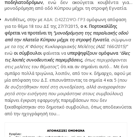
ποδηλατοδρόμων
, ενώ δεν ακούγεται κουβέντα για…
μονοδρόμηση από οδό Κύπρου μέχρι τη στροφή Εγνατία.
Αντιθέτως, στην με
ΑΔΑ: Ω42ΖΩΨΟ-ΓΡ3
ομόφωνη απόφαση
για το θέμα 18 του ΔΣ της 27/7/2015,
ο κ. Πορτοκαλίδης
φέρεται να προτείνει τη
“μονοδρόμηση της παραλιακής οδού
από την πλατεία Κύπρου μέχρι τη στροφή Εγνατία
, σύμφωνα
με τα της Α’ Φάσης Κυκλοφοριακής Μελέτης (ΑΔΣ 166/2015)”
ενώ
οι σύμβουλοι
φαίνεται να
υπερψηφίζουν ομόφωνα
“
όλες
τις λοιπές συνοδευτικές παρεμβάσεις,
όπως περιγράφονται
στις μελέτες του θέματος”
, ότι και αν σημαίνει αυτό… Με ένα
σμπάρο πολλά τριγώνια, λοιπόν, από τον κ. δήμαρχο, αφού με
μία απόφαση του Δ.Σ. επισυνάπτοντας τα σημεία 4 και 5 (
που
δε συζητήθηκαν ποτέ στη συνεδρίαση, αλλά αναγραφόταν
ρητά στην εισήγηση που μοιράστηκε στους συμβούλους
)
παίρνει έγκριση εφαρμογής παρεμβάσεων που δεν
ξεκαθαρίστηκαν στο δημοτικό συμβούλιο, όπως αποδεικνύεται
από την ηχογράφησή του…