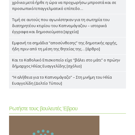
χρόνια μετά ήρθε η ώρα να προχωρήσω μπροστά και σε
προσωπικό/επαγγελματικό επίπεδο…
Τιμή σε αυτούς που αγωνίστηκαν για τη σωτηρία του
διατηρητέου κτιρίου του Καπνομάγαζου – ιστορικά
έγγραφα και δημοσιεύματα [αρχεία]
Εμφανή τα σημάδια “αποσύνθεσης” της δημοτικής αρχής,
ήδη πριν από τη μέση της θητείας της… [άρθρο]
Και το Καθολικό Επισκοπείο είχε “βάλει στο μάτι” ο πρώην
δήμαρχος Ηλίας Ευαγγελίδης [σχόλιο]
“Η αλήθεια για το Καπνομάγαζο” – Στη μνήμη του Ηλία
Ευαγγελίδη [Δελτίο Τύπου]
Ρωτήστε τους βουλευτές Έβρου