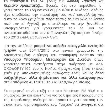
το προεδρείο του ΔΣ
(
τους κ.κ.
Ιωάννη Ταρτανή
και
Κυριάκο Αραμπατζή
)… Θυμίζω ότι στο παρελθόν, ο
γραμματέας του δημοτικού συμβουλίου κ. Νικόλας Γαλάνης
είχε υποβάλλει την παραίτησή του κατ’ επανάληψη για
αυτό το λόγο (
χωρίς οι παραιτήσεις του να γίνουν δεκτές
από τον κ. Αγγλιά
) με αποτέλεσμα να μην ξαναθέσει
υποψηφιότητα για γραμματέας του ΔΣ και να
αντικατασταθεί από τον κ. Παναγιώτη Ζητάκη τον Γενάρη
του 2013 (
ΑΔΑ: ΒΕΦ3ΩΨΟ-1ΩΛ
).
Για την υπόθεση
μπορεί να υπάρξει καταγγελία εντός 30
ημερών
από 25/11/2015 στο γενικό γραμματέα της
Αποκεντρωμένη Διοίκηση
και προσφυγή ενώπιον του
Υπουργού Υποδομών, Μεταφορών και Δικτύων
όπως
χαρακτηριστικά αναφέρεται στην ανάρτηση με
ΑΔΑ:
ΩΚΟΔΟΡ1Υ-Ι62
του κ. Νικήτα Φραγκισκάκη (
που εκτελεί
χρέη γ.γ. Αποκεντρωμένης Διοίκησης ΑΜΘ
) καθώς
άλλα
συζητήθηκαν, άλλα ψηφίστηκαν και άλλα καταγράφηκαν
στην απόφαση 451/2015 του ΔΣ Αλεξανδρούπολης.
Σε σημερινή συνέντευξή του στο Maximum FM 93,6 ο κ.
δήμαρχος
, αν και ερωτήθηκε για το θέμα της πεζοδρόμησης
της παραλιακής, ανέφερε ότι πρόκειται για πρόταση των
μελετητών, της υπηρεσίας ενώ “ξέχασε” να αναφέρει ότι