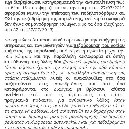
είχε διαβεβαιώσει κατηγορηματικά την αντιπολίτευση
πως
το θέμα 18 που ψήφιζε εκείνη την ημέρα της 27/07/2015
αφορούσε ΜΟΝΟ την επέκταση των ποδηλατοδρόμων και
ΟΧΙ την πεζοδρόμηση της παραλιακής, ενώ καμία αναφορά
δεν έγινε σε μονοδρόμηση
(σύμφωνα με τα όσα ελέχθησαν
στο ΔΣ της 27/07/2015)…
Να σημειώσω ότι
προσωπικά
συμφωνώ
με την εισήγηση της
υπηρεσίας και των μελετητών για
πεζοδρόμηση του νοτίου
τμήματος της παραλιακής
από στροφή Εγνατία μέχρι την
οδό Κύπρου
και την παράλληλη
κυκλοφορία σε διπλή
κατεύθυνση
στις άλλες δύο
(βόρειες) λωρίδες του δρόμου
(όπου σήμερα έχουμε την κίνηση από την οδό Κύπρου
προς τη στροφή Εγνατία, με παράλληλη απαγόρευση της
στάσης/στάθμευσης)
. Αυτές
οι ανακολουθίες
στα όσα
συζητιούνται
στις συνεδριάσεις
και στα όσα
καταγράφονται
στο Διαύγεια
με βρίσκουν κάθετα
αντίθετο
, εκτός από τις περιπτώσεις στις οποίες
πραγματικά πρόκειται για ανθρώπινο λάθος
(στην
περίπτωση όμως αυτή, αυτό δε φαίνεται πιθανόν μετά και
τη σημερινή ραδιοφωνική συνέντευξη του δημάρχου στην
οποία ο κ. δήμαρχος μιλά για μονοδρόμηση του βορείου
ρεύματος κυκλοφορίας αυτοκινήτων και για πεζοδρόμηση
του νοτίου ρεύματος ποδηλατοδρόμου)…