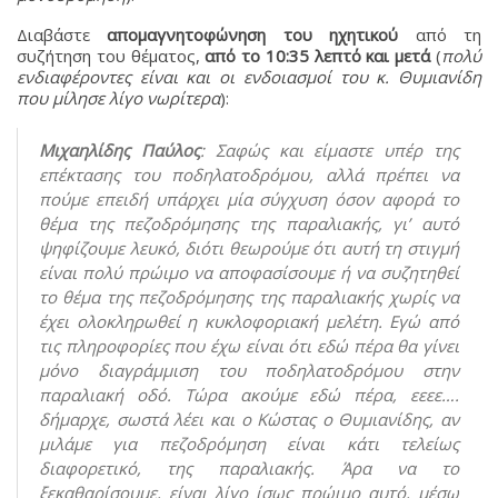
Διαβάστε
απομαγνητοφώνηση του ηχητικού
από τη
συζήτηση του θέματος,
από το 10:35 λεπτό και μετά
(
πολύ
ενδιαφέροντες είναι και οι ενδοιασμοί του κ. Θυμιανίδη
που μίλησε λίγο νωρίτερα
):
Μιχαηλίδης Παύλος
: Σαφώς και είμαστε υπέρ της
επέκτασης του ποδηλατοδρόμου, αλλά πρέπει να
πούμε επειδή υπάρχει μία σύγχυση όσον αφορά το
θέμα της πεζοδρόμησης της παραλιακής, γι’ αυτό
ψηφίζουμε λευκό, διότι θεωρούμε ότι αυτή τη στιγμή
είναι πολύ πρώιμο να αποφασίσουμε ή να συζητηθεί
το θέμα της πεζοδρόμησης της παραλιακής χωρίς να
έχει ολοκληρωθεί η κυκλοφοριακή μελέτη. Εγώ από
τις πληροφορίες που έχω είναι ότι εδώ πέρα θα γίνει
μόνο διαγράμμιση του ποδηλατοδρόμου στην
παραλιακή οδό. Τώρα ακούμε εδώ πέρα, εεεε….
δήμαρχε, σωστά λέει και ο Κώστας ο Θυμιανίδης, αν
μιλάμε για πεζοδρόμηση είναι κάτι τελείως
διαφορετικό, της παραλιακής. Άρα να το
ξεκαθαρίσουμε, είναι λίγο ίσως πρώιμο αυτό, μέσω