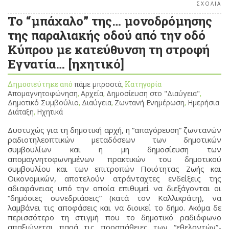
ΣΧΟΛΙΑ
Το “μπάχαλο” της… μονοδρόμησης
της παραλιακής οδού από την οδό
Κύπρου με κατεύθυνση τη στροφή
Εγνατία… [ηχητικό]
Δημοσιεύτηκε από
πάμε μπροστά
, Κατηγορία
Απομαγνητοφώνηση
,
Αρχεία
,
Δημοσίευση στο "Διαύγεια"
,
Δημοτικό Συμβούλιο
,
Διαύγεια
,
Ζωντανή Ενημέρωση
,
Ημερήσια
Διάταξη
,
Ηχητικά
Δυστυχώς για τη δημοτική αρχή, η “απαγόρευση” ζωντανών
ραδιοτηλεοπτικών μεταδόσεων των δημοτικών
συμβουλίων και η μη δημοσίευση των
απομαγνητοφωνημένων πρακτικών του δημοτικού
συμβουλίου και των επιτροπών Ποιότητας Ζωής και
Οικονομικών, αποτελούν ατράνταχτες ενδείξεις της
αδιαφάνειας υπό την οποία επιθυμεί να διεξάγονται οι
“δημόσιες συνεδριάσεις” (κατά τον Καλλικράτη), να
λαμβάνει τις αποφάσεις και να διοικεί το δήμο. Ακόμα δε
περισσότερο τη στιγμή που το δημοτικό ραδιόφωνο
απαξιώνεται παρά τις προσπάθειες των “εθελοντών”-