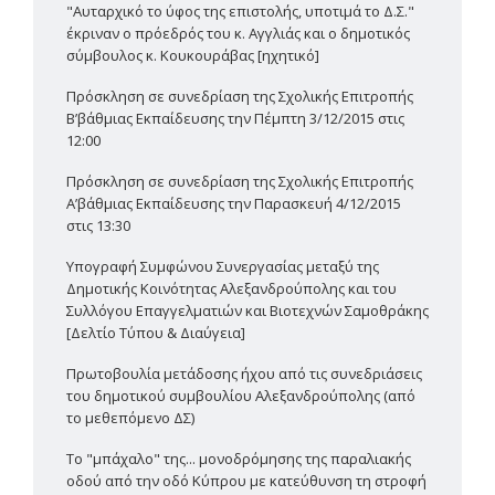
"Αυταρχικό το ύφος της επιστολής, υποτιμά το Δ.Σ."
έκριναν ο πρόεδρός του κ. Αγγλιάς και ο δημοτικός
σύμβουλος κ. Κουκουράβας [ηχητικό]
Πρόσκληση σε συνεδρίαση της Σχολικής Επιτροπής
Β’βάθμιας Εκπαίδευσης την Πέμπτη 3/12/2015 στις
12:00
Πρόσκληση σε συνεδρίαση της Σχολικής Επιτροπής
Α’βάθμιας Εκπαίδευσης την Παρασκευή 4/12/2015
στις 13:30
Υπογραφή Συμφώνου Συνεργασίας μεταξύ της
Δημοτικής Κοινότητας Αλεξανδρούπολης και του
Συλλόγου Επαγγελματιών και Βιοτεχνών Σαμοθράκης
[Δελτίο Τύπου & Διαύγεια]
Πρωτοβουλία μετάδοσης ήχου από τις συνεδριάσεις
του δημοτικού συμβουλίου Αλεξανδρούπολης (από
το μεθεπόμενο ΔΣ)
Το "μπάχαλο" της... μονοδρόμησης της παραλιακής
οδού από την οδό Κύπρου με κατεύθυνση τη στροφή