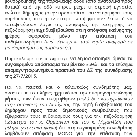
μονοδρόμησης της παραλιακής οδού (από ανατολικά προς
δυτικά)
από την οδό Κύπρου μέχρι τη στροφή Εγνατία,
ενώ ο κ. δήμαρχος
(στην προσπάθειά του να ηρεμήσει τους
συμβούλους που ήταν έτοιμοι να ψηφίσουν λευκό ή να
καταψηφίσουν λόγω της αναφοράς της εισήγησης σε
πεζοδρόμηση)
είχε διαβεβαιώσει ότι η απόφαση εκείνης της
ημέρας αφορούσε μόνο την επέκταση του
ποδηλατοδρόμου
(
ενώ
δεν έγινε ποτέ καμία αναφορά σε
μονοδρόμηση της παραλιακής
)…
Παρακαλούμε τον κ. δήμαρχο
να δημοσιοποιήσει άμεσα το
συγκεκριμένο απόσπασμα του βίντεο
καθώς
και τα επίσημα
απομαγνητοφωνημένα πρακτικά του ΔΣ της συνεδρίασης
της 27/7/2015.
Για να πειστεί και ο τελευταίος συνδημότης μας,
αναρτούμε το
πλήρες ηχητικό
και την
απομαγνητοφώνηση
μέρους των όσων συζητήθηκαν
(
αλλά δεν καταγράφηκαν
στην απόφαση του Διαύγεια
),
την ρητή διαβεβαίωση του
δημάρχου προς τους δημοτικούς συμβούλους
που
εξέφρασαν τους ενδοιασμούς τους για την πεζοδρόμηση
(
ιδιαίτερα τον κ. Θυμιανίδη και τον κ. Μιχαηλίδη που
μίλησε για λευκή ψήφο
)
ότι στη συγκεκριμένη συνεδρίαση
λαμβάνουν απόφαση ΜΟΝΟ για την επέκταση των