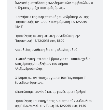
ζωντανές μεταδόσεις των δημοτικών συμβουλίων ο
κ. δήμαρχος, όχι από εμάς όμως...
Εισηγήσεις της 30ης τακτικής συνεδρίασης ΔΣ της
Παρασκευής 18/12/2015 [Ενημέρωση 18/12/2015
15:45]
Πρόσκληση σε 30η τακτική συνεδρίαση την
Παρασκευή 18/12/2015 στις 18:00
Απευθείας ανάθεση δια της πλαγίας οδού
Η Οικολογική Εταιρεία Έβρου για το Τοπικό Σχέδιο
Διαχείρισης Αποβλήτων του Δήμου
Αλεξανδρούπολης
Ο Νομάς ο... αν-Ησύχιος για το 10ο Παγκόσμιο (;)
Συνέδριο Θρακών...
«Σκοτώσαμε τον Θεό και ορφανέψαμε» [άρθρο]
Πρόσκληση και εισηγήσεις Διοικητικού Συμβουλίου
της Π.Ε.Δ./Α.Μ.Θ. την Τρίτη 15/12/2015 στις 14:30