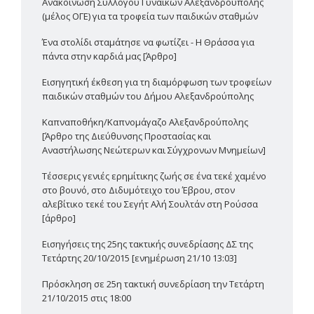
Ανακοίνωση Συλλόγου Γυναικών Αλεξανδρούπολης
(μέλος ΟΓΕ) για τα τροφεία των παιδικών σταθμών
Ένα στολίδι σταμάτησε να φωτίζει - Η Θράσσα για
πάντα στην καρδιά μας [Άρθρο]
Εισηγητική έκθεση για τη διαμόρφωση των τροφείων
παιδικών σταθμών του Δήμου Αλεξανδρούπολης
Καπναποθήκη/Καπνομάγαζο Αλεξανδρούπολης
[Άρθρο της Διεύθυνσης Προστασίας και
Αναστήλωσης Νεώτερων και Σύγχρονων Μνημείων]
Τέσσερις γενιές ερημίτικης ζωής σε ένα τεκέ χαμένο
στο βουνό, στο Διδυμότειχο του Έβρου, στον
αλεβίτικο τεκέ του Σεγήτ Αλή Σουλτάν στη Ρούσσα
[άρθρο]
Εισηγήσεις της 25ης τακτικής συνεδρίασης ΔΣ της
Τετάρτης 20/10/2015 [ενημέρωση 21/10 13:03]
Πρόσκληση σε 25η τακτική συνεδρίαση την Τετάρτη
21/10/2015 στις 18:00