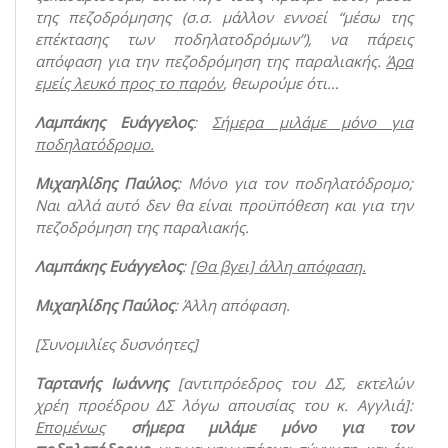
της πεζοδρόμησης (σ.σ. μάλλον εννοεί “μέσω της
επέκτασης των ποδηλατοδρόμων”), να πάρεις
απόφαση για την πεζοδρόμηση της παραλιακής.
Άρα
εμείς λευκό προς το παρόν
, θεωρούμε ότι…
Λαμπάκης Ευάγγελος
:
Σήμερα μιλάμε μόνο για
ποδηλατόδρομο.
Μιχαηλίδης Παύλος
: Μόνο για τον ποδηλατόδρομο;
Ναι αλλά αυτό δεν θα είναι προϋπόθεση και για την
πεζοδρόμηση της παραλιακής.
Λαμπάκης Ευάγγελος
:
[Θα βγει] άλλη απόφαση.
Μιχαηλίδης Παύλος
: Άλλη απόφαση.
[Συνομιλίες δυσνόητες]
Ταρτανής Ιωάννης
[αντιπρόεδρος του ΔΣ, εκτελών
χρέη προέδρου ΔΣ λόγω απουσίας του κ. Αγγλιά]:
Επομένως
σήμερα μιλάμε μόνο για τον