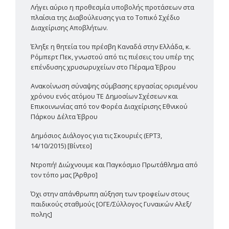
Λήγει αύριο η προθεσμία υποβολής προτάσεων στα
πλαίσια της Διαβούλευσης για το Τοπικό Σχέδιο
Διαχείρισης Αποβλήτων.
Έληξε η θητεία του πρέσβη Καναδά στην Ελλάδα, κ.
Ρόμπερτ Πεκ, γνωστού από τις πιέσεις του υπέρ της
επένδυσης χρυσωρυχείων στο Πέραμα Έβρου
Ανακοίνωση σύναψης σύμβασης εργασίας ορισμένου
χρόνου ενός ατόμου ΤΕ Δημοσίων Σχέσεων και
Επικοινωνίας από τον Φορέα Διαχείρισης Εθνικού
Πάρκου Δέλτα Έβρου
Δημόσιος Διάλογος για τις Σκουριές (ΕΡΤ3,
14/10/2015) [Βίντεο]
Ντροπή! Διώχνουμε και Παγκόσμιο Πρωτάθλημα από
τον τόπο μας [Άρθρο]
Όχι στην απάνθρωπη αύξηση των τροφείων στους
παιδικούς σταθμούς [ΟΓΕ/Σύλλογος Γυναικών Αλεξ/
πολης]