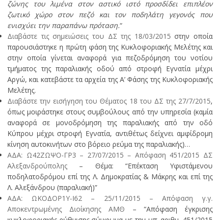
ζώνης του λιμένα στον αστικό ιστό προσδίδει επιπλέον
ζωτικό χώρο στον πεζό και τον ποδηλάτη γεγονός που
ενισχύει την παραπάνω πρόταση.
“
Διαβάστε τις σημειώσεις του ΔΣ της 18/03/2015
στην οποία
παρουσιάστηκε η πρώτη φάση της Κυκλοφοριακής Μελέτης και
στην οποία γίνεται αναφορά για πεζοδρόμηση του νοτίου
τμήματος της παραλιακής οδού από στροφή Εγνατία μέχρι
Αργώ, και κατεβάστε τα αρχεία της Α’ Φάσης της Κυκλοφοριακής
Μελέτης.
Διαβάστε την εισήγηση του Θέματος 18 του ΔΣ της 27/7/2015
,
όπως μοιράστηκε στους συμβούλους από την υπηρεσία (καμία
αναφορά σε μονοδρόμηση της παραλιακής από την οδό
Κύπρου μέχρι στροφή Εγνατία, αντιθέτως δείχνει αμφίδρομη
κίνηση αυτοκινήτων στο βόρειο ρεύμα της παραλιακής)…
ΑΔΑ: Ω42ΖΩΨΟ-ΓΡ3 – 27/07/2015 – Απόφαση 451/2015 ΔΣ
Αλεξανδρούπολης
– Θέμα: “Επέκταση Υφιστάμενου
ποδηλατοδρόμου επί της Λ. Δημοκρατίας & Μάκρης και επί της
Λ. Αλεξάνδρου (παραλιακή)”
ΑΔΑ: ΩΚΟΔΟΡ1Υ-Ι62 – 25/11/2015 – Απόφαση γ.γ.
Αποκεντρωμένης Διοίκησης ΑΜΘ
– “Απόφαση έγκρισης
κυκλοφοριακής ρύθμισης σύμφωνα με την υπ. αριθμ. 451/2015