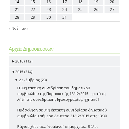
17
19
20
14
15
16
18
23
24
25
26
27
21
22
28
29
30
31
« Νοέ
Ιαν »
Αρχείο Δημοσιεύσεων
►
2016 (112)
▼
2015 (314)
▼
Δεκέμβριος (23)
Η 30η τακτική συνεδρίαση του δημοτικού
συμβουλίου της Παρασκευής 18/12/2015… μετά τη
λήξη της συνεδρίασης [φωτογραφίες, ηχητικό]
Πρόσκληση σε 31η έκτακτη συνεδρίαση δημοτικού
συμβουλίου σήμερα Δευτέρα 21/12/2015 στις 13:30
Ράγισε χθες το... "γυάλινο" δημαρχείο... Θέλει