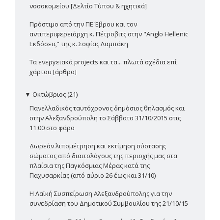
νοσοκομείου [Δελτίο Τύπου & ηχητικά]
Πρόστιμο από την ΠΕ Έβρου και τον
αντιπεριφερειάρχη κ. Πέτροβιτς στην "Anglo Hellenic
Εκδόσεις" της κ. Σοφίας Λαμπάκη
Τα ενεργειακά projects και τα... πλωτά σχέδια επί
χάρτου [άρθρο]
▼
Οκτώβριος (21)
Πανελλαδικός ταυτόχρονος δημόσιος θηλασμός και
στην Αλεξανδρούπολη το Σάββατο 31/10/2015 στις
11:00 στο φάρο
Δωρεάν λιπομέτρηση και εκτίμηση σύστασης
σώματος από διαιτολόγους της περιοχής μας στα
πλαίσια της Παγκόσμιας Μέρας κατά της
Παχυσαρκίας (από αύριο 26 έως και 31/10)
Η Λαϊκή Συσπείρωση Αλεξανδρούπολης για την
συνεδρίαση του Δημοτικού Συμβουλίου της 21/10/15