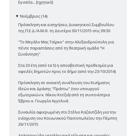
Εγνατία... [ηχητικό]
▼
Νοέμβριος (14)
Πρόσκληση και εισηγήσεις Διοικητικού Συμβουλίου
της Π.Ε.Δ./Α.Μ.Θ. τη Δευτέρα 30/11/2015 στις 09:30
"Το Μεγάλο Μας Τσίρκο" στην Αλεξανδρούπολη για
πέντε παραστάσεις από τη θεατρική ομάδα "Η
Συνάντηση"
Στα 20 έτη (από τα 5) η αποσβεστική προθεσμία για
οφειλές δημοτών προς το δήμο (από την 23/10/2014)
Πρόσκληση σε ανοικτή συνέλευση του Κινήματος
Ιδεών και Δράσης "Πράττω" (του υπουργού
εξωτερικών κ. Νίκου Κοτζιά) από τη συντονίστρια
Έβρου κ. Γεωργία Αγγελινά
Συναυλία αφιερωμένη στο Στέλιο Καζαντζίδη για την
ενίσχυση του Κοινωνικού Παντοπωλείου την Πέμπτη
26/11/2015
Δηλητηριώδη μεταλλευτικά τέλματα και μοιραίες