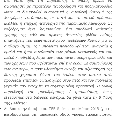
στο νότιο όριο της παραλιακής, ο οποίος πρέπει να
αξιοποιηθεί με περαιτέρω πεζοδρόμηση και ποδηλατοδρόμο
ώστε να διευρυνθεί ουσιαστικά η συνολική διατομή της
λεωφόρου, εντάσσοντας σε αυτή και το αστικό πράσινο.
Εξάλλου η εποχική λειτουργία της παραλιακής λεωφόρου ως
πεζόδρομος έχει διαμορφώσει ένα αποδεκτό καθεστώς
χρήσης της εδώ και αρκετές δεκαετίες (βλέπε επίσης
απαντήσεις του ερωτηματολογίου προθέσεων Κοινού για το
ανάλογο θέμα). Την υπόλοιπη περίοδο κρίνεται αναγκαία η
ομαλή και ήπια συνύπαρξη των μέσων μεταφοράς και του
πεζού / ποδηλάτη λόγω των παραπάνω παραμέτρων αλλά και
των χρήσεων που υφίστανται επί της οδού. Σε συμπλήρωση
των ανωτέρω, η προς υλοποίηση ένταξη και αξιοποίηση της
δυτικής χερσαίας ζώνης του λιμένα στον αστικό ιστό,
προσδίδει επιπλέον ζωτικό χώρο στον πεζό και τον ποδηλάτη
γεγονός που ενισχύει τη συγκεκριμένη προοπτική. Η τελική
παραλλαγή της μονοδρόμησης / ηπιοποίησης, όπως
εξετάστηκε στα διάφορα σενάρια, θα γίνει κατά τη Β Φάση
της μελέτης.”
Διαβάστε την άποψη του ΤΕΕ Θράκης του Μάρτη 2015
(για τις
πεζοδρομήσεις της παραλιακής οδού, γράφει χαρακτηριστικά: