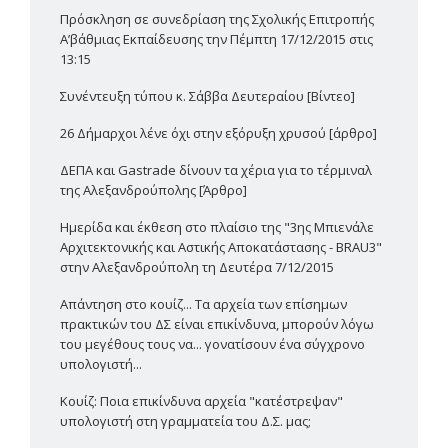
Πρόσκληση σε συνεδρίαση της Σχολικής Επιτροπής
Α’βάθμιας Εκπαίδευσης την Πέμπτη 17/12/2015 στις
13:15
Συνέντευξη τύπου κ. Σάββα Δευτεραίου [Βίντεο]
26 Δήμαρχοι λένε όχι στην εξόρυξη χρυσού [άρθρο]
ΔΕΠΑ και Gastrade δίνουν τα χέρια για το τέρμιναλ
της Αλεξανδρούπολης [Άρθρο]
Ημερίδα και έκθεση στο πλαίσιο της "3ης Μπιενάλε
Αρχιτεκτονικής και Αστικής Αποκατάστασης - BRAU3"
στην Αλεξανδρούπολη τη Δευτέρα 7/12/2015
Απάντηση στο κουίζ... Τα αρχεία των επίσημων
πρακτικών του ΔΣ είναι επικίνδυνα, μπορούν λόγω
του μεγέθους τους να... γονατίσουν ένα σύγχρονο
υπολογιστή...
Κουίζ: Ποια επικίνδυνα αρχεία "κατέστρεψαν"
υπολογιστή στη γραμματεία του Δ.Σ. μας;