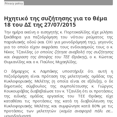
Ηχητικό της συζήτησης για το θέμα
18 του ΔΣ της 27/07/2015
Την ημέρα εκείνη ο εισηγητής κ. Πορτοκαλίδης είχε μιλήσει
ξεκάθαρα για πεζοδρόμηση του νότιου ρεύματος της
παραλιακής οδού (και ΟΧΙ για μονοδρόμησή της), γεγονός
για το οποίο είχαν εκφράσει τους ενδοιασμούς τους ο κ.
Νίκος Τζανίδης (
ο οποίος ζήτησε αναβολή της συζήτησης
και έκφραση της άποψης του ΤΕΕ Θράκης
), ο κ. Κώστας
Θυμιανίδης και ο κ. Παύλος Μιχαηλίδης.
Ο δήμαρχος κ. Λαμπάκης υποστήριξε ότι αυτή η
πεζοδρόμηση είναι πρόταση της μελετητικής ομάδας της
Κυκλοφοριακής Μελέτης (η οποία είναι σε εξέλιξη), ο δε
δημοτικός σύμβουλος της συμπολίτευσης κ. Γιώργος
Κουκουράβας διαβεβαίωσε τον κ. Τζανίδη ότι οι προτάσεις
της ειδικής ομάδας εργασίας του ΤΕΕ Θράκης είχε
καταθέσει τις προτάσεις της κατά τη διαβούλευση της
Κυκλοφοριακής Μελέτης και συμφώνησε κατά 80% με τις
προτάσεις των μελετητών (
καμία αναφορά πάλι σε…
μονοδρόμηση
).