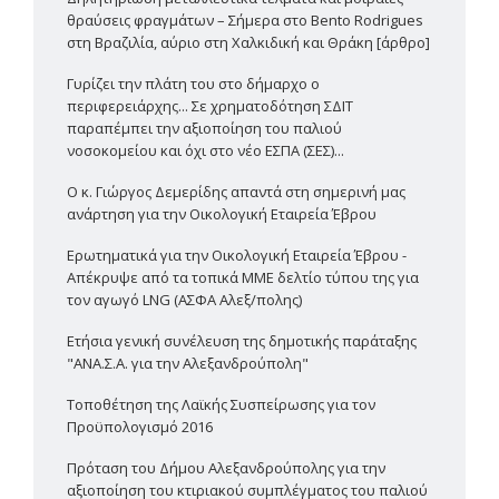
θραύσεις φραγμάτων – Σήμερα στο Bento Rodrigues
στη Βραζιλία, αύριο στη Χαλκιδική και Θράκη [άρθρο]
Γυρίζει την πλάτη του στο δήμαρχο ο
περιφερειάρχης... Σε χρηματοδότηση ΣΔΙΤ
παραπέμπει την αξιοποίηση του παλιού
νοσοκομείου και όχι στο νέο ΕΣΠΑ (ΣΕΣ)...
Ο κ. Γιώργος Δεμερίδης απαντά στη σημερινή μας
ανάρτηση για την Οικολογική Εταιρεία Έβρου
Ερωτηματικά για την Οικολογική Εταιρεία Έβρου -
Απέκρυψε από τα τοπικά ΜΜΕ δελτίο τύπου της για
τον αγωγό LNG (ΑΣΦΑ Αλεξ/πολης)
Ετήσια γενική συνέλευση της δημοτικής παράταξης
"ΑΝΑ.Σ.Α. για την Αλεξανδρούπολη"
Τοποθέτηση της Λαϊκής Συσπείρωσης για τον
Προϋπολογισμό 2016
Πρόταση του Δήμου Αλεξανδρούπολης για την
αξιοποίηση του κτιριακού συμπλέγματος του παλιού