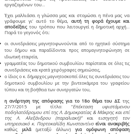
εργαζομένων του…
Έχει μαλλιάσει η γλώσσα μας και στομώσει η πένα μας να
γράφουμε γι’ αυτό το θέμα,
αυτή τη φορά έχουμε και
αποδείξεις
του τρόπου που λειτουργεί η δημοτική αρχή…
Παρά το γεγονός ότι:
οι συνεδριάσεις μαγνητοφωνούνται από το ηχητικό σύστημα
του δήμου και παραδίδονται προς απομαγνητοφώνηση σε
ιδιωτική εταιρεία,
γραμματέας του δημοτικού συμβουλίου παρίσταται σε όλες τις
συνεδριάσεις και κρατά χειρόγραφες σημειώσεις,
ο ίδιος ο κ. δήμαρχος μαγνητοσκοπεί όλες τις συνεδριάσεις του
δημοτικού συμβουλίου με την βιντεοκάμερα του γραφείου
τύπου και τη βοήθεια των συνεργατών του,
η ανάρτηση της απόφασης για το 18ο θέμα του ΔΣ
της
27/7/2015 με τίτλο: “
Επέκταση υφιστάμενου
ποδηλατόδρομου επί της Λ. Δημοκρατίας & Μάκρης και επί
της Λ. Αλεξάνδρου (παραλιακή)”
και ε
ισηγητή τον
υπηρεσιακό κ. Πορτοκαλίδη Κωνσταντίνο
είναι ανακριβής
καθώς
μιλά
(μεταξύ άλλων)
για ομόφωνη απόφαση