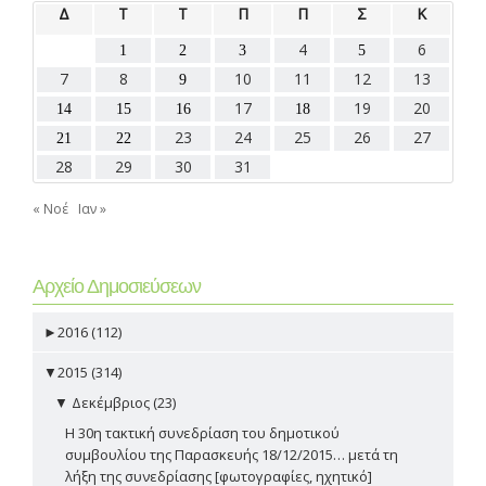
Δ
Τ
Τ
Π
Π
Σ
Κ
4
6
1
2
3
5
7
8
10
11
12
13
9
17
19
20
14
15
16
18
23
24
25
26
27
21
22
28
29
30
31
« Νοέ
Ιαν »
Αρχείο Δημοσιεύσεων
►
2016 (112)
▼
2015 (314)
▼
Δεκέμβριος (23)
Η 30η τακτική συνεδρίαση του δημοτικού
συμβουλίου της Παρασκευής 18/12/2015… μετά τη
λήξη της συνεδρίασης [φωτογραφίες, ηχητικό]