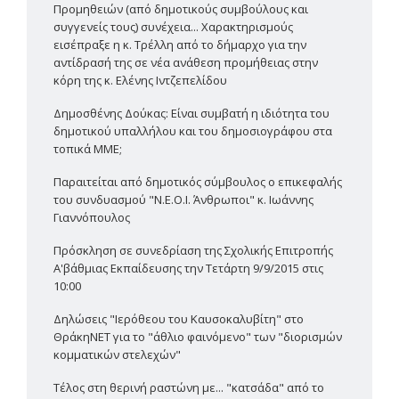
Προμηθειών (από δημοτικούς συμβούλους και
συγγενείς τους) συνέχεια... Χαρακτηρισμούς
εισέπραξε η κ. Τρέλλη από το δήμαρχο για την
αντίδρασή της σε νέα ανάθεση προμήθειας στην
κόρη της κ. Ελένης Ιντζεπελίδου
Δημοσθένης Δούκας: Είναι συμβατή η ιδιότητα του
δημοτικού υπαλλήλου και του δημοσιογράφου στα
τοπικά ΜΜΕ;
Παραιτείται από δημοτικός σύμβουλος ο επικεφαλής
του συνδυασμού "Ν.Ε.Ο.Ι. Άνθρωποι" κ. Ιωάννης
Γιαννόπουλος
Πρόσκληση σε συνεδρίαση της Σχολικής Επιτροπής
Α'βάθμιας Εκπαίδευσης την Τετάρτη 9/9/2015 στις
10:00
Δηλώσεις "Ιερόθεου του Καυσοκαλυβίτη" στο
ΘράκηΝΕΤ για το "άθλιο φαινόμενο" των "διορισμών
κομματικών στελεχών"
Τέλος στη θερινή ραστώνη με... "κατσάδα" από το