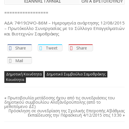
ΙΩΑΝΝΗΣ ΓΛΗΝΙΑΣ
ΟΛΓΑ ΒΡΕΤΟΠΟΥΛΟΥ
=================
ΑΔΑ: 7Φ19ΩΨΟ-86Μ – Ημερομηνία ανάρτησης 12/08/2015
– Πρωτόκολλο Συνεργασίας με το Σύλλογο Επαγγελματιών
και Βιοτεχνών Σαμοθράκης
Share
Tweet
Share
Mail
Δημοτική Κοινότητα
Δημοτικό Συμβούλιο Σαμοθράκης
Κοινότητα
«
Πρωτοβουλία μετάδοσης ήχου από τις συνεδριάσεις του
δημοτικού συμβουλίου Αλεξανδρούπολης (από το
μεθεπόμενο ΔΣ)
Πρόσκληση σε συνεδρίαση της Σχολικής Επιτροπής Α’βάθμιας
Εκπαίδευσης την Παρασκευή 4/12/2015 στις 13:30
»