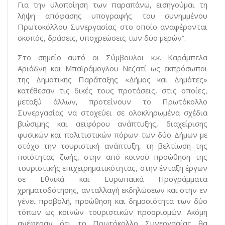
Για την υλοποίηση των παραπάνω, εισηγούμαι τη
λήψη απόφασης υπογραφής του συνημμένου
Πρωτοκόλλου Συνεργασίας στο οποίο αναφέρονται
σκοπός, δράσεις, υποχρεώσεις των δύο μερών”.
Στο σημείο αυτό οι Σύμβουλοι κ.κ. Καράμπελα
Αριάδνη και Μπαϊράμογλου Νεζατί ως εκπρόσωποι
της Δημοτικής Παράταξης «Δήμος και Δημότες»
κατέθεσαν τις δικές τους προτάσεις, στις οποίες,
μεταξύ άλλων, προτείνουν το Πρωτόκολλο
Συνεργασίας να στοχεύει σε ολοκληρωμένα σχέδια
βιώσιμης και αειφόρου ανάπτυξης, διαχείρισης
φυσικών και πολιτιστικών πόρων των δύο Δήμων με
στόχο την τουριστική ανάπτυξη, τη βελτίωση της
ποιότητας ζωής, στην από κοινού προώθηση της
τουριστικής επιχειρηματικότητας, στην ένταξη έργων
σε Εθνικά και Ευρωπαϊκά Προγράμματα
χρηματοδότησης, ανταλλαγή εκδηλώσεων και στην εν
γένει προβολή, προώθηση και δημοσιότητα των δύο
τόπων ως κοινών τουριστικών προορισμών. Ακόμη
ανέφεραν ότι το Πρωτόκολλο Συνεργασίας θα