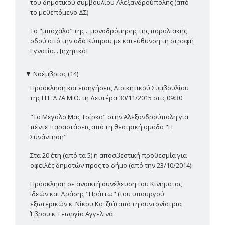
του δημοτικού συμβουλίου Αλεξανδρούπολης (από
το μεθεπόμενο ΔΣ)
Το "μπάχαλο" της... μονοδρόμησης της παραλιακής
οδού από την οδό Κύπρου με κατεύθυνση τη στροφή
Εγνατία... [ηχητικό]
▼
Νοέμβριος (14)
Πρόσκληση και εισηγήσεις Διοικητικού Συμβουλίου
της Π.Ε.Δ./Α.Μ.Θ. τη Δευτέρα 30/11/2015 στις 09:30
"Το Μεγάλο Μας Τσίρκο" στην Αλεξανδρούπολη για
πέντε παραστάσεις από τη θεατρική ομάδα "Η
Συνάντηση"
Στα 20 έτη (από τα 5) η αποσβεστική προθεσμία για
οφειλές δημοτών προς το δήμο (από την 23/10/2014)
Πρόσκληση σε ανοικτή συνέλευση του Κινήματος
Ιδεών και Δράσης "Πράττω" (του υπουργού
εξωτερικών κ. Νίκου Κοτζιά) από τη συντονίστρια
Έβρου κ. Γεωργία Αγγελινά