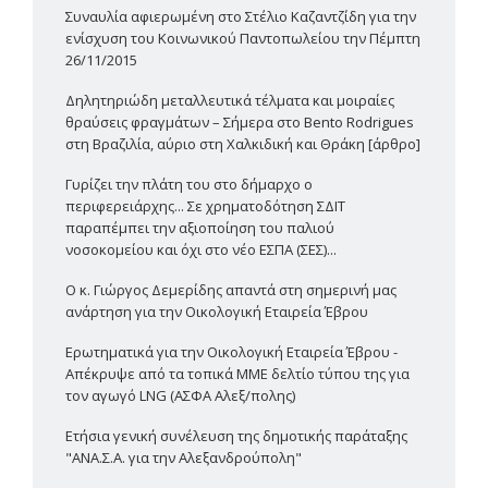
Συναυλία αφιερωμένη στο Στέλιο Καζαντζίδη για την
ενίσχυση του Κοινωνικού Παντοπωλείου την Πέμπτη
26/11/2015
Δηλητηριώδη μεταλλευτικά τέλματα και μοιραίες
θραύσεις φραγμάτων – Σήμερα στο Bento Rodrigues
στη Βραζιλία, αύριο στη Χαλκιδική και Θράκη [άρθρο]
Γυρίζει την πλάτη του στο δήμαρχο ο
περιφερειάρχης... Σε χρηματοδότηση ΣΔΙΤ
παραπέμπει την αξιοποίηση του παλιού
νοσοκομείου και όχι στο νέο ΕΣΠΑ (ΣΕΣ)...
Ο κ. Γιώργος Δεμερίδης απαντά στη σημερινή μας
ανάρτηση για την Οικολογική Εταιρεία Έβρου
Ερωτηματικά για την Οικολογική Εταιρεία Έβρου -
Απέκρυψε από τα τοπικά ΜΜΕ δελτίο τύπου της για
τον αγωγό LNG (ΑΣΦΑ Αλεξ/πολης)
Ετήσια γενική συνέλευση της δημοτικής παράταξης
"ΑΝΑ.Σ.Α. για την Αλεξανδρούπολη"