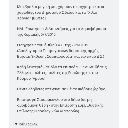
Μια βραδιά μαγική μας χάρισαν η ορχήστρα και οι
χορωδίες του Δημοτικού Ωδείου και τα "Χίλια
Χρόνια" [Βίντεο]
ΝΑΙ - Ερωτήσεις & Απαντήσεις για το Δημοψήφισμα
της Κυριακής 5/7/2015
Εισηγήσεις του διπλού Δ.Σ. της 29/6/2015
(Απολογισμού Πεπραγμένων δημοτικής αρχής,
Ετήσιας Έκθεσης Συμπαραστάτη και τακτικού Δ.Σ.)
Καλή λευτεριά - σε όλα τα επίπεδα, ως συνειδήσεις,
Έλληνες πολίτες, πολίτες της Ευρώπης και του
Κόσμου [Άρθρο]
Πέντε Αλήθειες απέναντι σε Πέντε Φόβους [Άρθρο]
Επιστροφή Σταυράκογλου στο δήμο (σε μη
αμοιβόμενη θέση - στην Επιτροπή Συμβιβαστικής
Επίλυσης Φορολογικών Διαφορών)
▼
Ιούνιος (42)