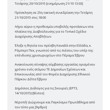
Τετάρτης 20/10/2015 [ενημέρωση 21/10 13:03]
Πρόσκληση σε 25η τακτική συνεδρίαση την Τετάρτη
21/10/2015 στις 18:00
Λήγει αύριο η προθεσμία υποβολής προτάσεων στα
πλαίσια της Διαβούλευσης για το Τοπικό Σχέδιο
Διαχείρισης Αποβλήτων.
Έληξε η θητεία του πρέσβη Καναδά στην Ελλάδα, κ.
Ρόμπερτ Πεκ, γνωστού από τις πιέσεις του υπέρ της
επένδυσης χρυσωρυχείων στο Πέραμα Έβρου
Ανακοίνωση σύναψης σύμβασης εργασίας ορισμένου
χρόνου ενός ατόμου ΤΕ Δημοσίων Σχέσεων και
Επικοινωνίας από τον Φορέα Διαχείρισης Εθνικού
Πάρκου Δέλτα Έβρου
Δημόσιος Διάλογος για τις Σκουριές (ΕΡΤ3,
14/10/2015) [Βίντεο]
Ντροπή! Διώχνουμε και Παγκόσμιο Πρωτάθλημα από
τον τόπο μας [Άρθρο]