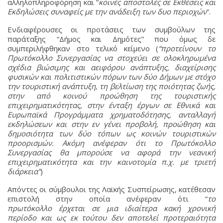
αλληλοπληροφόρηση και “
κοινές αποστολές σε Εκθέσεις και
Εκδηλώσεις συναφείς με την ανάδειξη των δυο περιοχών
“.
Ενδιαφέρουσες οι προτάσεις των συμβούλων της
παράταξης “Δήμος και Δημότες” που όμως δε
συμπεριλήφθηκαν στο τελικό κείμενο (
“προτείνουν το
Πρωτόκολλο Συνεργασίας να στοχεύει σε ολοκληρωμένα
σχέδια βιώσιμης και αειφόρου ανάπτυξης, διαχείρισης
φυσικών και πολιτιστικών πόρων των δύο Δήμων με στόχο
την τουριστική ανάπτυξη, τη βελτίωση της ποιότητας ζωής,
στην από κοινού προώθηση της τουριστικής
επιχειρηματικότητας, στην ένταξη έργων σε Εθνικά και
Ευρωπαϊκά Προγράμματα χρηματοδότησης, ανταλλαγή
εκδηλώσεων και στην εν γένει προβολή, προώθηση και
δημοσιότητα των δύο τόπων ως κοινών τουριστικών
προορισμών. Ακόμη ανέφεραν ότι το Πρωτόκολλο
Συνεργασίας θα μπορούσε να αφορά την νεανική
επιχειρηματικότητα και την καινοτομία π.χ. με τριετή
διάρκεια”
)
Απόντες οι σύμβουλοι της Λαϊκής Συσπείρωσης, κατέθεσαν
επιστολή στην οποία ανέφεραν ότι “
το
πρωτόκολλο έρχεται σε μια ιδιαίτερα κακή χρονική
περίοδο και ως εκ τούτου δεν αποτελεί προτεραιότητα