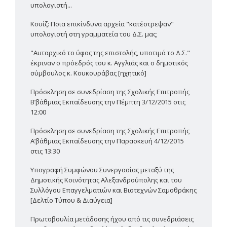
υπολογιστή...
Κουίζ: Ποια επικίνδυνα αρχεία "κατέστρεψαν"
υπολογιστή στη γραμματεία του Δ.Σ. μας;
"Αυταρχικό το ύφος της επιστολής, υποτιμά το Δ.Σ."
έκριναν ο πρόεδρός του κ. Αγγλιάς και ο δημοτικός
σύμβουλος κ. Κουκουράβας [ηχητικό]
Πρόσκληση σε συνεδρίαση της Σχολικής Επιτροπής
Β’βάθμιας Εκπαίδευσης την Πέμπτη 3/12/2015 στις
12:00
Πρόσκληση σε συνεδρίαση της Σχολικής Επιτροπής
Α’βάθμιας Εκπαίδευσης την Παρασκευή 4/12/2015
στις 13:30
Υπογραφή Συμφώνου Συνεργασίας μεταξύ της
Δημοτικής Κοινότητας Αλεξανδρούπολης και του
Συλλόγου Επαγγελματιών και Βιοτεχνών Σαμοθράκης
[Δελτίο Τύπου & Διαύγεια]
Πρωτοβουλία μετάδοσης ήχου από τις συνεδριάσεις