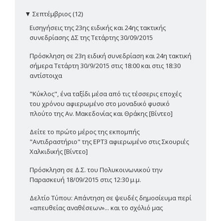
▼
Σεπτέμβριος (12)
Εισηγήσεις της 23ης ειδικής και 24ης τακτικής
συνεδρίασης ΔΣ της Τετάρτης 30/09/2015
Πρόσκληση σε 23η ειδική συνεδρίαση και 24η τακτική
σήμερα Τετάρτη 30/9/2015 στις 18:00 και στις 18:30
αντίστοιχα
"Κύκλος", ένα ταξίδι μέσα από τις τέσσερις εποχές
του χρόνου αφιερωμένο στο μοναδικό φυσικό
πλούτο της Αν. Μακεδονίας και Θράκης [Βίντεο]
Δείτε το πρώτο μέρος της εκπομπής
"Αντιδραστήριο" της ΕΡΤ3 αφιερωμένο στις Σκουριές
Χαλκιδικής [Βίντεο]
Πρόσκληση σε Δ.Σ. του Πολυκοινωνικού την
Παρασκευή 18/09/2015 στις 12:30 μ.μ.
Δελτίο Τύπου: Απάντηση σε ψευδές δημοσίευμα περί
«απευθείας αναθέσεων»... και το σχόλιό μας