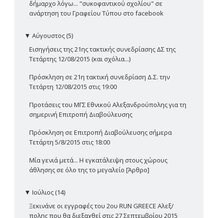
δήμαρχο λόγω... "συκοφαντικού σχολίου" σε
ανάρτηση του Γραφείου Τύπου στο facebook
▼
Αύγουστος (5)
Εισηγήσεις της 21ης τακτικής συνεδρίασης ΔΣ της
Τετάρτης 12/08/2015 (και σχόλια...)
Πρόσκληση σε 21η τακτική συνεδρίαση Δ.Σ. την
Τετάρτη 12/08/2015 στις 19:00
Προτάσεις του ΜΓΣ Εθνικού Αλεξανδρούπολης για τη
σημερινή Επιτροπή Διαβούλευσης
Πρόσκληση σε Επιτροπή Διαβούλευσης σήμερα
Τετάρτη 5/8/2015 στις 18:00
Μία γενιά μετά... Η εγκατάλειψη στους χώρους
άθλησης σε όλο της το μεγαλείο [Άρθρο]
▼
Ιούλιος (14)
Ξεκινάνε οι εγγραφές του 2ου RUN GREECE Αλεξ/
πολης που θα διεξαχθεί στις 27 Σεπτεμβρίου 2015