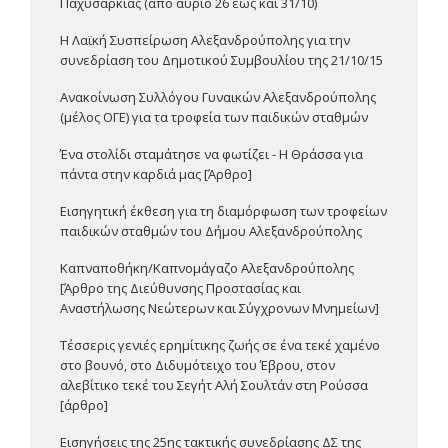
Παχυσαρκίας (από αύριο 26 έως και 31/10)
Η Λαϊκή Συσπείρωση Αλεξανδρούπολης για την
συνεδρίαση του Δημοτικού Συμβουλίου της 21/10/15
Ανακοίνωση Συλλόγου Γυναικών Αλεξανδρούπολης
(μέλος ΟΓΕ) για τα τροφεία των παιδικών σταθμών
Ένα στολίδι σταμάτησε να φωτίζει - Η Θράσσα για
πάντα στην καρδιά μας [Άρθρο]
Εισηγητική έκθεση για τη διαμόρφωση των τροφείων
παιδικών σταθμών του Δήμου Αλεξανδρούπολης
Καπναποθήκη/Καπνομάγαζο Αλεξανδρούπολης
[Άρθρο της Διεύθυνσης Προστασίας και
Αναστήλωσης Νεώτερων και Σύγχρονων Μνημείων]
Τέσσερις γενιές ερημίτικης ζωής σε ένα τεκέ χαμένο
στο βουνό, στο Διδυμότειχο του Έβρου, στον
αλεβίτικο τεκέ του Σεγήτ Αλή Σουλτάν στη Ρούσσα
[άρθρο]
Εισηγήσεις της 25ης τακτικής συνεδρίασης ΔΣ της