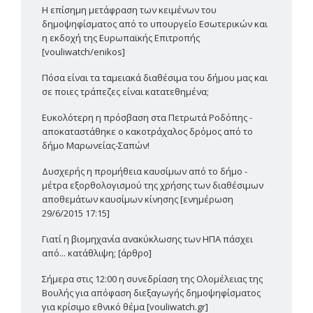
Η επίσημη μετάφραση των κειμένων του
δημοψηφίσματος από το υπουργείο Εσωτερικών και
η εκδοχή της Ευρωπαϊκής Επιτροπής
[vouliwatch/enikos]
Πόσα είναι τα ταμειακά διαθέσιμα του δήμου μας και
σε ποιες τράπεζες είναι κατατεθημένα;
Ευκολότερη η πρόσβαση στα Πετρωτά Ροδόπης -
αποκαταστάθηκε ο κακοτράχαλος δρόμος από το
δήμο Μαρωνείας-Σαπών!
Δυσχερής η προμήθεια καυσίμων από το δήμο -
μέτρα εξορθολογισμού της χρήσης των διαθέσιμων
αποθεμάτων καυσίμων κίνησης [ενημέρωση
29/6/2015 17:15]
Γιατί η βιομηχανία ανακύκλωσης των ΗΠΑ πάσχει
από... κατάθλιψη; [άρθρο]
Σήμερα στις 12:00 η συνεδρίαση της Ολομέλειας της
Βουλής για απόφαση διεξαγωγής δημοψηφίσματος
για κρίσιμο εθνικό θέμα [vouliwatch.gr]