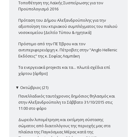
Τοποθέτηση της Λαϊκής Συσπείρωσης για τον
Προϋπολογισμό 2016
Πρόταση του Δήμου Αλεξανδρούπολης για την
αξιοποίηση του κτιριακού συμπλέγματος του παλιού
νοσοκομείου [Δελτίο Τύπου & ηχητικά]
Πρόστιμο από την ΠΕ Έβρου και τον
αντιπεριφερειάρχη κ. Πέτροβιτς στην "Anglo Hellenic
Εκδόσεις" της κ. Σοφίας Λαμπάκη
Τα ενεργειακά projects και τα... πλωτά σχέδια επί
χάρτου [άρθρο]
▼
Οκτώβριος (21)
Πανελλαδικός ταυτόχρονος δημόσιος θηλασμός και
στην Αλεξανδρούπολη το Σάββατο 31/10/2015 στις
11:00 στο φάρο
Δωρεάν λιπομέτρηση και εκτίμηση σύστασης
σώματος από διαιτολόγους της περιοχής μας στα
πλαίσια της Παγκόσμιας Μέρας κατά της