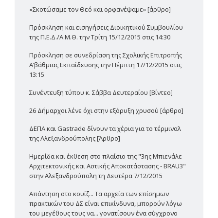
«Σκοτώσαμε τον Θεό και ορφανέψαμε» [άρθρο]
Πρόσκληση και εισηγήσεις Διοικητικού Συμβουλίου
της Π.Ε.Δ./Α.Μ.Θ. την Τρίτη 15/12/2015 στις 14:30
Πρόσκληση σε συνεδρίαση της Σχολικής Επιτροπής
Α’βάθμιας Εκπαίδευσης την Πέμπτη 17/12/2015 στις
13:15
Συνέντευξη τύπου κ. Σάββα Δευτεραίου [Βίντεο]
26 Δήμαρχοι λένε όχι στην εξόρυξη χρυσού [άρθρο]
ΔΕΠΑ και Gastrade δίνουν τα χέρια για το τέρμιναλ
της Αλεξανδρούπολης [Άρθρο]
Ημερίδα και έκθεση στο πλαίσιο της "3ης Μπιενάλε
Αρχιτεκτονικής και Αστικής Αποκατάστασης - BRAU3"
στην Αλεξανδρούπολη τη Δευτέρα 7/12/2015
Απάντηση στο κουίζ... Τα αρχεία των επίσημων
πρακτικών του ΔΣ είναι επικίνδυνα, μπορούν λόγω
του μεγέθους τους να... γονατίσουν ένα σύγχρονο