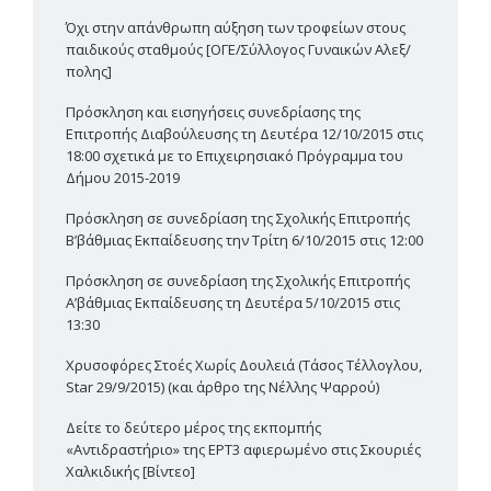
Όχι στην απάνθρωπη αύξηση των τροφείων στους
παιδικούς σταθμούς [ΟΓΕ/Σύλλογος Γυναικών Αλεξ/
πολης]
Πρόσκληση και εισηγήσεις συνεδρίασης της
Επιτροπής Διαβούλευσης τη Δευτέρα 12/10/2015 στις
18:00 σχετικά με το Επιχειρησιακό Πρόγραμμα του
Δήμου 2015-2019
Πρόσκληση σε συνεδρίαση της Σχολικής Επιτροπής
Β’βάθμιας Εκπαίδευσης την Τρίτη 6/10/2015 στις 12:00
Πρόσκληση σε συνεδρίαση της Σχολικής Επιτροπής
Α’βάθμιας Εκπαίδευσης τη Δευτέρα 5/10/2015 στις
13:30
Χρυσοφόρες Στοές Χωρίς Δουλειά (Τάσος Τέλλογλου,
Star 29/9/2015) (και άρθρο της Νέλλης Ψαρρού)
Δείτε το δεύτερο μέρος της εκπομπής
«Αντιδραστήριο» της ΕΡΤ3 αφιερωμένο στις Σκουριές
Χαλκιδικής [Βίντεο]