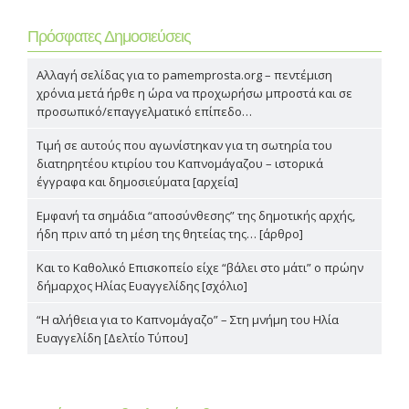
Πρόσφατες Δημοσιεύσεις
Αλλαγή σελίδας για το pamemprosta.org – πεντέμιση
χρόνια μετά ήρθε η ώρα να προχωρήσω μπροστά και σε
προσωπικό/επαγγελματικό επίπεδο…
Τιμή σε αυτούς που αγωνίστηκαν για τη σωτηρία του
διατηρητέου κτιρίου του Καπνομάγαζου – ιστορικά
έγγραφα και δημοσιεύματα [αρχεία]
Εμφανή τα σημάδια “αποσύνθεσης” της δημοτικής αρχής,
ήδη πριν από τη μέση της θητείας της… [άρθρο]
Και το Καθολικό Επισκοπείο είχε “βάλει στο μάτι” ο πρώην
δήμαρχος Ηλίας Ευαγγελίδης [σχόλιο]
“Η αλήθεια για το Καπνομάγαζο” – Στη μνήμη του Ηλία
Ευαγγελίδη [Δελτίο Τύπου]