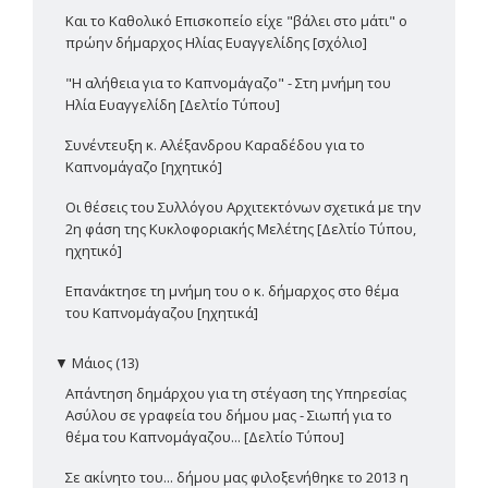
Και το Καθολικό Επισκοπείο είχε "βάλει στο μάτι" ο
πρώην δήμαρχος Ηλίας Ευαγγελίδης [σχόλιο]
"Η αλήθεια για το Καπνομάγαζο" - Στη μνήμη του
Ηλία Ευαγγελίδη [Δελτίο Τύπου]
Συνέντευξη κ. Αλέξανδρου Καραδέδου για το
Καπνομάγαζο [ηχητικό]
Οι θέσεις του Συλλόγου Αρχιτεκτόνων σχετικά με την
2η φάση της Κυκλοφοριακής Μελέτης [Δελτίο Τύπου,
ηχητικό]
Επανάκτησε τη μνήμη του ο κ. δήμαρχος στο θέμα
του Καπνομάγαζου [ηχητικά]
▼
Μάιος (13)
Απάντηση δημάρχου για τη στέγαση της Υπηρεσίας
Ασύλου σε γραφεία του δήμου μας - Σιωπή για το
θέμα του Καπνομάγαζου... [Δελτίο Τύπου]
Σε ακίνητο του... δήμου μας φιλοξενήθηκε το 2013 η