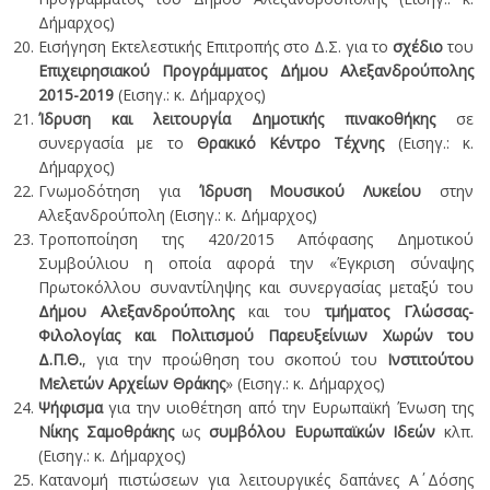
Δήμαρχος)
Εισήγηση Εκτελεστικής Επιτροπής στο Δ.Σ. για το
σχέδιο
του
Επιχειρησιακού Προγράμματος Δήμου Αλεξανδρούπολης
2015-2019
(Εισηγ.: κ. Δήμαρχος)
Ίδρυση και λειτουργία Δημοτικής πινακοθήκης
σε
συνεργασία με το
Θρακικό Κέντρο Τέχνης
(Εισηγ.: κ.
Δήμαρχος)
Γνωμοδότηση για
Ίδρυση Μουσικού Λυκείου
στην
Αλεξανδρούπολη (Εισηγ.: κ. Δήμαρχος)
Τροποποίηση της 420/2015 Απόφασης Δημοτικού
Συμβούλιου η οποία αφορά την «Έγκριση σύναψης
Πρωτοκόλλου συναντίληψης και συνεργασίας μεταξύ του
Δήμου Αλεξανδρούπολης
και του
τμήματος Γλώσσας-
Φιλολογίας και Πολιτισμού Παρευξείνιων Χωρών του
Δ.Π.Θ.
, για την προώθηση του σκοπού του
Ινστιτούτου
Μελετών Αρχείων Θράκης
» (Εισηγ.: κ. Δήμαρχος)
Ψήφισμα
για την υιοθέτηση από την Ευρωπαϊκή Ένωση της
Νίκης Σαμοθράκης
ως
συμβόλου Ευρωπαϊκών Ιδεών
κλπ.
(Εισηγ.: κ. Δήμαρχος)
Κατανομή πιστώσεων για λειτουργικές δαπάνες Α΄ Δόσης