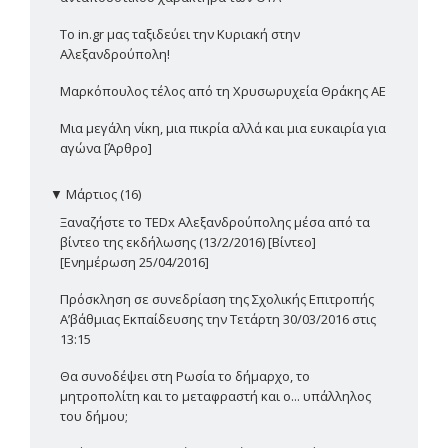
Το in.gr μας ταξιδεύει την Κυριακή στην
Αλεξανδρούπολη!
Μαρκόπουλος τέλος από τη Χρυσωρυχεία Θράκης ΑΕ
Μια μεγάλη νίκη, μια πικρία αλλά και μια ευκαιρία για
αγώνα [Άρθρο]
▼
Μάρτιος (16)
Ξαναζήστε το TEDx Αλεξανδρούπολης μέσα από τα
βίντεο της εκδήλωσης (13/2/2016) [Βίντεο]
[Ενημέρωση 25/04/2016]
Πρόσκληση σε συνεδρίαση της Σχολικής Επιτροπής
Α’βάθμιας Εκπαίδευσης την Τετάρτη 30/03/2016 στις
13:15
Θα συνοδέψει στη Ρωσία το δήμαρχο, το
μητροπολίτη και το μεταφραστή και ο... υπάλληλος
του δήμου;