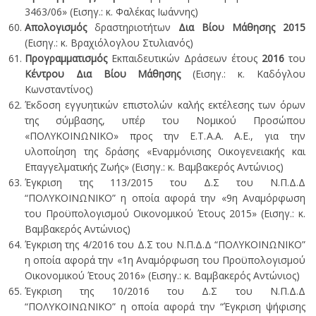
3463/06» (Εισηγ.: κ. Φαλέκας Ιωάννης)
Απολογισμός
δραστηριοτήτων
Δια Βίου Μάθησης 2015
(Εισηγ.: κ. Βραχιόλογλου Στυλιανός)
Προγραμματισμός
Εκπαιδευτικών Δράσεων έτους
2016
του
Κέντρου Δια Βίου Μάθησης
(Εισηγ.: κ. Καδόγλου
Κωνσταντίνος)
Έκδοση εγγυητικών επιστολών καλής εκτέλεσης των όρων
της σύμβασης, υπέρ του Νομικού Προσώπου
«ΠΟΛΥΚΟΙΝΩΝΙΚΟ» προς την Ε.Τ.Α.Α. Α.Ε., για την
υλοποίηση της δράσης «Εναρμόνισης Οικογενειακής και
Επαγγελματικής Ζωής» (Εισηγ.: κ. Βαμβακερός Αντώνιος)
Έγκριση της 113/2015 του Δ.Σ του Ν.Π.Δ.Δ
“ΠΟΛΥΚΟΙΝΩΝΙΚΟ” η οποία αφορά την «9η Αναμόρφωση
του Προϋπολογισμού Οικονομικού Έτους 2015» (Εισηγ.: κ.
Βαμβακερός Αντώνιος)
Έγκριση της 4/2016 του Δ.Σ του Ν.Π.Δ.Δ “ΠΟΛΥΚΟΙΝΩΝΙΚΟ”
η οποία αφορά την «1η Αναμόρφωση του Προϋπολογισμού
Οικονομικού Έτους 2016» (Εισηγ.: κ. Βαμβακερός Αντώνιος)
Έγκριση της 10/2016 του Δ.Σ του Ν.Π.Δ.Δ
“ΠΟΛΥΚΟΙΝΩΝΙΚΟ” η οποία αφορά την “Έγκριση ψήφισης