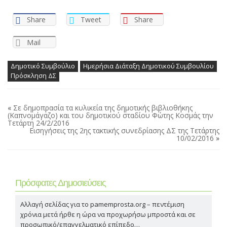
Share
Tweet
Share
Mail
Δημοτικό Συμβούλιο
Ημερήσια Διάταξη Δημοτικού Συμβουλίου
Πρόσκληση ΔΣ
«
Σε δημοπρασία τα κυλικεία της δημοτικής βιβλιοθήκης
(Καπνομάγαζο) και του δημοτικού σταδίου Φώτης Κοσμάς την
Τετάρτη 24/2/2016
Εισηγήσεις της 2ης τακτικής συνεδρίασης ΔΣ της Τετάρτης
10/02/2016
»
Πρόσφατες Δημοσιεύσεις
Αλλαγή σελίδας για το pamemprosta.org – πεντέμιση
χρόνια μετά ήρθε η ώρα να προχωρήσω μπροστά και σε
προσωπικό/επαγγελματικό επίπεδο…