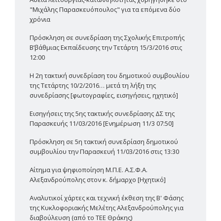
"Μιχάλης Παρασκευόπουλος" για τα επόμενα δύο
χρόνια
Πρόσκληση σε συνεδρίαση της Σχολικής Επιτροπής
Β’βάθμιας Εκπαίδευσης την Τετάρτη 15/3/2016 στις
12:00
Η 2η τακτική συνεδρίαση του δημοτικού συμβουλίου
της Τετάρτης 10/2/2016… μετά τη λήξη της
συνεδρίασης [φωτογραφίες, εισηγήσεις, ηχητικό]
Εισηγήσεις της 5ης τακτικής συνεδρίασης ΔΣ της
Παρασκευής 11/03/2016 [Ενημέρωση 11/3 07:50]
Πρόσκληση σε 5η τακτική συνεδρίαση δημοτικού
συμβουλίου την Παρασκευή 11/03/2016 στις 13:30
Αίτημα για ψηφιοποίηση Μ.Π.Ε. Α.Σ.Φ.Α.
Αλεξανδρούπολης στον κ. δήμαρχο [Ηχητικό]
Αναλυτικοί χάρτες και τεχνική έκθεση της Β' Φάσης
της Κυκλοφοριακής Μελέτης Αλεξανδρούπολης για
διαβούλευση (από το ΤΕΕ Θράκης)