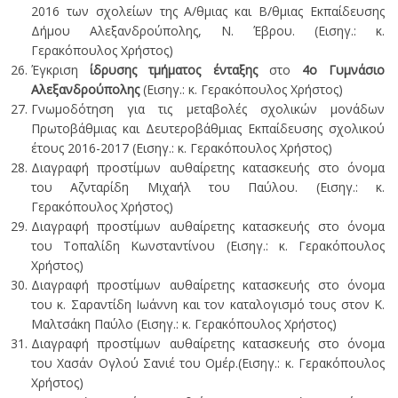
2016 των σχολείων της Α/θμιας και Β/θμιας Εκπαίδευσης
Δήμου Αλεξανδρούπολης, Ν. Έβρου. (Εισηγ.: κ.
Γερακόπουλος Χρήστος)
Έγκριση
ίδρυσης τμήματος ένταξης
στο
4ο Γυμνάσιο
Αλεξανδρούπολης
(Εισηγ.: κ. Γερακόπουλος Χρήστος)
Γνωμοδότηση για τις μεταβολές σχολικών μονάδων
Πρωτοβάθμιας και Δευτεροβάθμιας Εκπαίδευσης σχολικού
έτους 2016-2017 (Εισηγ.: κ. Γερακόπουλος Χρήστος)
Διαγραφή προστίμων αυθαίρετης κατασκευής στο όνομα
του Αζνταρίδη Μιχαήλ του Παύλου. (Εισηγ.: κ.
Γερακόπουλος Χρήστος)
Διαγραφή προστίμων αυθαίρετης κατασκευής στο όνομα
του Τοπαλίδη Κωνσταντίνου (Εισηγ.: κ. Γερακόπουλος
Χρήστος)
Διαγραφή προστίμων αυθαίρετης κατασκευής στο όνομα
του κ. Σαραντίδη Ιωάννη και τον καταλογισμό τους στον Κ.
Μαλτσάκη Παύλο (Εισηγ.: κ. Γερακόπουλος Χρήστος)
Διαγραφή προστίμων αυθαίρετης κατασκευής στο όνομα
του Χασάν Ογλού Σανιέ του Ομέρ.(Εισηγ.: κ. Γερακόπουλος
Χρήστος)