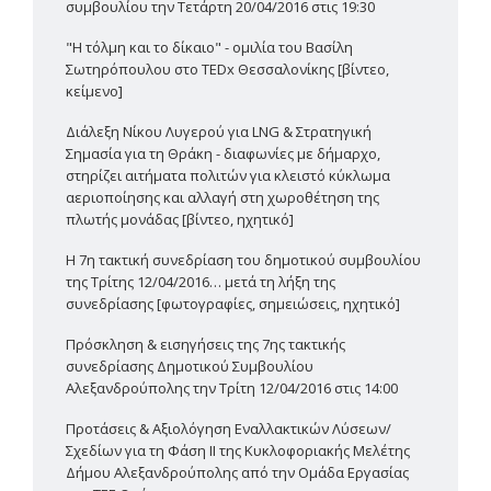
συμβουλίου την Τετάρτη 20/04/2016 στις 19:30
"Η τόλμη και το δίκαιο" - ομιλία του Βασίλη
Σωτηρόπουλου στο TEDx Θεσσαλονίκης [βίντεο,
κείμενο]
Διάλεξη Νίκου Λυγερού για LNG & Στρατηγική
Σημασία για τη Θράκη - διαφωνίες με δήμαρχο,
στηρίζει αιτήματα πολιτών για κλειστό κύκλωμα
αεριοποίησης και αλλαγή στη χωροθέτηση της
πλωτής μονάδας [βίντεο, ηχητικό]
Η 7η τακτική συνεδρίαση του δημοτικού συμβουλίου
της Τρίτης 12/04/2016… μετά τη λήξη της
συνεδρίασης [φωτογραφίες, σημειώσεις, ηχητικό]
Πρόσκληση & εισηγήσεις της 7ης τακτικής
συνεδρίασης Δημοτικού Συμβουλίου
Αλεξανδρούπολης την Τρίτη 12/04/2016 στις 14:00
Προτάσεις & Αξιολόγηση Εναλλακτικών Λύσεων/
Σχεδίων για τη Φάση ΙΙ της Κυκλοφοριακής Μελέτης
Δήμου Αλεξανδρούπολης από την Ομάδα Εργασίας