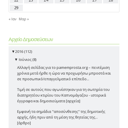
22
23
29
« Ιαν
Μαρ »
Αρχείο Δημοσιεύσεων
▼
2016 (112)
▼
Ιούνιος (8)
Αλλαγή σελίδας για το pamemprosta.org – πεντέμιση
χρόνια μετά ήρθε η ώρα να προχωρήσω μπροστά και
σε προσωπικό/επαγγελματικό επίπεδο...
Τιμή σε αυτούς που αγωνίστηκαν για τη σωτηρία του
διατηρητέου κτιρίου του Καπνομάγαζου - ιστορικά
έγγραφα και δημοσιεύματα [αρχεία]
Εμφανή τα σημάδια "αποσύνθεσης" της δημοτικής
αρχής, ήδη πριν από τη μέση της θητείας της...
[άρθρο]