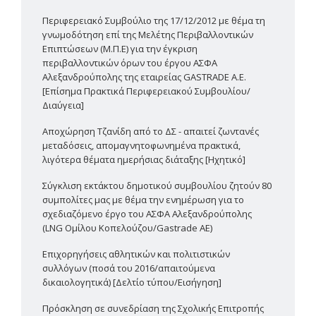
Περιφερειακό Συμβούλιο της 17/12/2012 με θέμα τη
γνωμοδότηση επί της Μελέτης Περιβαλλοντικών
Επιπτώσεων (Μ.Π.Ε) για την έγκριση
περιβαλλοντικών όρων του έργου ΑΣΦΑ
Αλεξανδρούπολης της εταιρείας GASTRADE Α.Ε.
[Επίσημα Πρακτικά Περιφερειακού Συμβουλίου/
Διαύγεια]
Αποχώρηση Τζανίδη από το ΔΣ - απαιτεί ζωντανές
μεταδόσεις, απομαγνητοφωνημένα πρακτικά,
λιγότερα θέματα ημερήσιας διάταξης [Ηχητικό]
Σύγκλιση εκτάκτου δημοτικού συμβουλίου ζητούν 80
συμπολίτες μας με θέμα την ενημέρωση για το
σχεδιαζόμενο έργο του ΑΣΦΑ Αλεξανδρούπολης
(LNG Ομίλου Κοπελούζου/Gastrade AE)
Επιχορηγήσεις αθλητικών και πολιτιστικών
συλλόγων (ποσά του 2016/απαιτούμενα
δικαιολογητικά) [Δελτίο τύπου/Εισήγηση]
Πρόσκληση σε συνεδρίαση της Σχολικής Επιτροπής