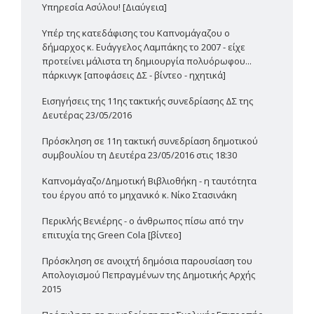
Υπηρεσία Ασύλου! [Διαύγεια]
Υπέρ της κατεδάφισης του Καπνομάγαζου ο
δήμαρχος κ. Ευάγγελος Λαμπάκης το 2007 - είχε
προτείνει μάλιστα τη δημιουργία πολυόρωφου...
πάρκινγκ [αποφάσεις ΔΣ - βίντεο - ηχητικά]
Εισηγήσεις της 11ης τακτικής συνεδρίασης ΔΣ της
Δευτέρας 23/05/2016
Πρόσκληση σε 11η τακτική συνεδρίαση δημοτικού
συμβουλίου τη Δευτέρα 23/05/2016 στις 18:30
Καπνομάγαζο/Δημοτική Βιβλιοθήκη - η ταυτότητα
του έργου από το μηχανικό κ. Νίκο Στασινάκη
Περικλής Βενιέρης - ο άνθρωπος πίσω από την
επιτυχία της Green Cola [βίντεο]
Πρόσκληση σε ανοιχτή δημόσια παρουσίαση του
Απολογισμού Πεπραγμένων της Δημοτικής Αρχής
2015