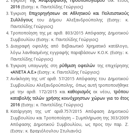
Έγκριση
1ης Αναμόρφωσης Προϋπολογισμού
οικ. έτους
2016
(Εισηγ.: κ. Παντελίδης Γεώργιος)
Έγκριση
Επιχορηγήσεων σε Αθλητικού και Πολιτιστικούς
Συλλόγους
του Δήμου Αλεξανδρούπολης (Εισηγ.: κ.
Παντελίδης Γεώργιος)
Τροποποίηση της με αριθ. 803/2015 Απόφασης Δημοτικού
Συμβουλίου (Εισηγ.: κ. Παντελίδης Γεώργιος)
Διαγραφή οφειλής από Βεβαιωτικό Χρηματικό κατάλογο,
λόγω λανθασμένης εγγραφής παραβάσεων Κ.Ο.Κ. (Εισηγ.: κ.
Παντελίδης Γεώργιος)
Έγκριση υπαγωγής στη
ρύθμιση οφειλών
της επιχείρησης
«ΑΝΕΤΑ Α.Ε.»
(Εισηγ.: κ. Παντελίδης Γεώργιος)
Ανάκληση της υπ’ αριθ. 57/2015 Απόφασης του Δημοτικού
Συμβουλίου Αλεξανδρούπολης, όπως αυτή τροποποιήθηκε
με την αριθ. 172/2015 και
καθορισμός
εκ νέου,
τρόπου
καταβολής τελών χρήσης κοινόχρηστων χώρων για το έτος
2016
(Εισηγ.: κ. Παντελίδης Γεώργιος)
Κατάργηση της υπ’ αριθ.757/2015 Απόφαση Δημοτικού
Συμβουλίου και Τροποποίηση – Συμπλήρωση της 303/2009
Απόφασης Δημοτικού Συμβουλίου, ως προς την παρ. Ζ.
(Εισηγ.: κ. Βραχιόλογλου Στυλιανός)