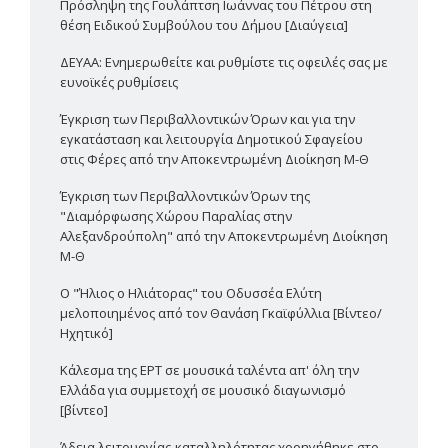
Πρόσληψη της Γουλάπτση Ιωάννας του Πέτρου στη
θέση Ειδικού Συμβούλου του Δήμου [Διαύγεια]
ΔΕΥΑΑ: Ενημερωθείτε και ρυθμίστε τις οφειλές σας με
ευνοϊκές ρυθμίσεις
Έγκριση των Περιβαλλοντικών Όρων και για την
εγκατάσταση και λειτουργία Δημοτικού Σφαγείου
στις Φέρες από την Αποκεντρωμένη Διοίκηση Μ-Θ
Έγκριση των Περιβαλλοντικών Όρων της
"Διαμόρφωσης Χώρου Παραλίας στην
Αλεξανδρούπολη" από την Αποκεντρωμένη Διοίκηση
Μ-Θ
Ο "Ήλιος ο Ηλιάτορας" του Οδυσσέα Ελύτη
μελοποιημένος από τον Θανάση Γκαϊφύλλια [Βίντεο/
Ηχητικό]
Κάλεσμα της ΕΡΤ σε μουσικά ταλέντα απ' όλη την
Ελλάδα για συμμετοχή σε μουσικό διαγωνισμό
[βίντεο]
Άδεια λειτουργίας-καταλληλότητας χορηγήθηκε στο