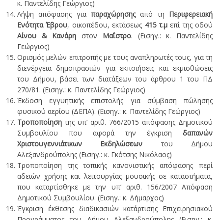
κ. Παντελίδης Γεώργιος)
Λήψη απόφασης για
παραχώρησης
από τη
Περιφερειακή
Ενότητα Έβρου
, οικοπέδου, εκτάσεως
415 τ.μ
επί της οδού
Αίνου & Κανάρη
στον
Μαΐστρο
. (Εισηγ.: κ. Παντελίδης
Γεώργιος)
Ορισμός μελών επιτροπής με τους αναπληρωτές τους, για τη
διενέργεια δημοπρασιών για εκποιήσεις και εκμισθώσεις
του Δήμου, βάσει των διατάξεων του άρθρου 1 του ΠΔ
270/81. (Εισηγ.: κ. Παντελίδης Γεώργιος)
Έκδοση εγγυητικής επιστολής για σύμβαση πώλησης
φυσικού αερίου (ΔΕΠΑ). (Εισηγ.: κ. Παντελίδης Γεώργιος)
Τροποποίηση
της υπ’ αριθ. 766/2015 απόφασης Δημοτικού
Συμβουλίου που αφορά την έγκριση
δαπανών
Χριστουγεννιάτικων Εκδηλώσεων
του Δήμου
Αλεξανδρούπολης (Εισηγ.: κ. Γκότσης Νικόλαος)
Τροποποίηση της τοπικής κανονιστικής απόφασης περί
αδειών χρήσης και λειτουργίας μουσικής σε καταστήματα,
που καταρτίσθηκε με την υπ’ αριθ. 156/2007 Απόφαση
Δημοτικού Συμβουλίου. (Εισηγ.: κ. Δήμαρχος)
Έγκριση έκθεσης διαδικασιών κατάρτισης Επιχειρησιακού
Προγράμματος του Δήμου Αλεξανδρούπολης (Εισηγ.: κ.