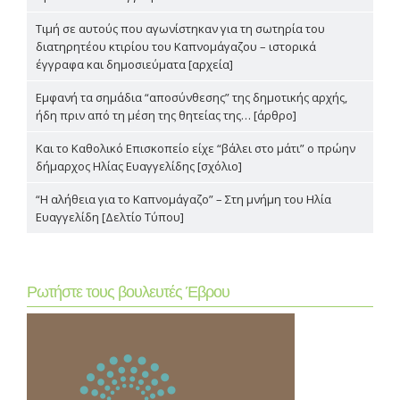
Τιμή σε αυτούς που αγωνίστηκαν για τη σωτηρία του
διατηρητέου κτιρίου του Καπνομάγαζου – ιστορικά
έγγραφα και δημοσιεύματα [αρχεία]
Εμφανή τα σημάδια “αποσύνθεσης” της δημοτικής αρχής,
ήδη πριν από τη μέση της θητείας της… [άρθρο]
Και το Καθολικό Επισκοπείο είχε “βάλει στο μάτι” ο πρώην
δήμαρχος Ηλίας Ευαγγελίδης [σχόλιο]
“Η αλήθεια για το Καπνομάγαζο” – Στη μνήμη του Ηλία
Ευαγγελίδη [Δελτίο Τύπου]
Ρωτήστε τους βουλευτές Έβρου