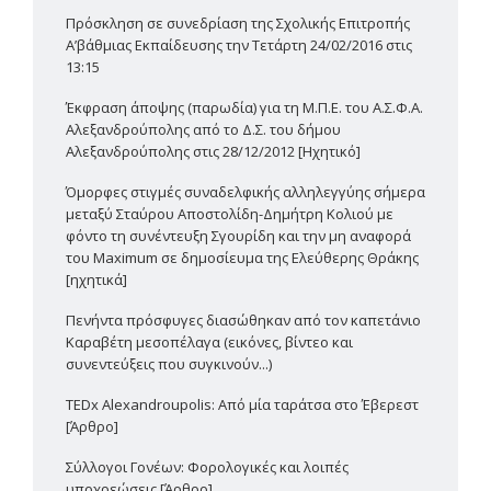
Πρόσκληση σε συνεδρίαση της Σχολικής Επιτροπής
Α’βάθμιας Εκπαίδευσης την Τετάρτη 24/02/2016 στις
13:15
Έκφραση άποψης (παρωδία) για τη Μ.Π.Ε. του Α.Σ.Φ.Α.
Αλεξανδρούπολης από το Δ.Σ. του δήμου
Αλεξανδρούπολης στις 28/12/2012 [Ηχητικό]
Όμορφες στιγμές συναδελφικής αλληλεγγύης σήμερα
μεταξύ Σταύρου Αποστολίδη-Δημήτρη Κολιού με
φόντο τη συνέντευξη Σγουρίδη και την μη αναφορά
του Maximum σε δημοσίευμα της Ελεύθερης Θράκης
[ηχητικά]
Πενήντα πρόσφυγες διασώθηκαν από τον καπετάνιο
Καραβέτη μεσοπέλαγα (εικόνες, βίντεο και
συνεντεύξεις που συγκινούν...)
TEDx Alexandroupolis: Από μία ταράτσα στο Έβερεστ
[Άρθρο]
Σύλλογοι Γονέων: Φορολογικές και λοιπές
υποχρεώσεις [Άρθρο]