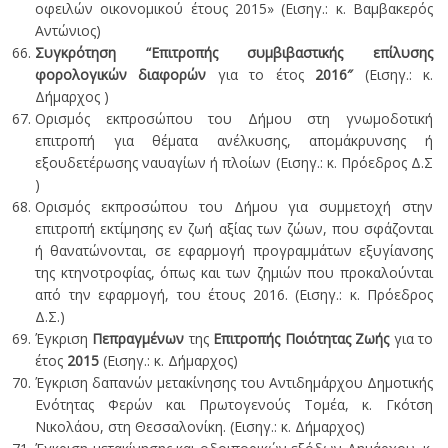
οφειλών οικονομικού έτους 2015» (Εισηγ.: κ. Βαμβακερός
Αντώνιος)
Συγκρότηση
“Επιτροπής
συμβιβαστικής επίλυσης
φορολογικών διαφορών
για το έτος
2016″
(Εισηγ.: κ.
Δήμαρχος )
Ορισμός εκπροσώπου του Δήμου στη γνωμοδοτική
επιτροπή για θέματα ανέλκυσης, απομάκρυνσης ή
εξουδετέρωσης ναυαγίων ή πλοίων (Εισηγ.: κ. Πρόεδρος Δ.Σ
)
Ορισμός εκπροσώπου του Δήμου για συμμετοχή στην
επιτροπή εκτίμησης εν ζωή αξίας των ζώων, που σφάζονται
ή θανατώνονται, σε εφαρμογή προγραμμάτων εξυγίανσης
της κτηνοτροφίας, όπως και των ζημιών που προκαλούνται
από την εφαρμογή, του έτους 2016. (Εισηγ.: κ. Πρόεδρος
Δ.Σ.)
Έγκριση
Πεπραγμένων
της
Επιτροπής Ποιότητας Ζωής
για το
έτος
2015
(Εισηγ.: κ. Δήμαρχος)
Έγκριση δαπανών μετακίνησης του Αντιδημάρχου Δημοτικής
Ενότητας Φερών και Πρωτογενούς Τομέα, κ. Γκότση
Νικολάου, στη Θεσσαλονίκη. (Εισηγ.: κ. Δήμαρχος)