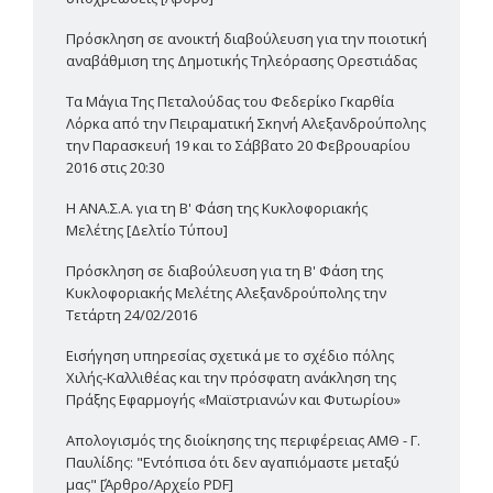
Πρόσκληση σε ανοικτή διαβούλευση για την ποιοτική
αναβάθμιση της Δημοτικής Τηλεόρασης Ορεστιάδας
Τα Μάγια Της Πεταλούδας του Φεδερίκο Γκαρθία
Λόρκα από την Πειραματική Σκηνή Αλεξανδρούπολης
την Παρασκευή 19 και το Σάββατο 20 Φεβρουαρίου
2016 στις 20:30
Η ΑΝΑ.Σ.Α. για τη Β' Φάση της Κυκλοφοριακής
Μελέτης [Δελτίο Τύπου]
Πρόσκληση σε διαβούλευση για τη Β' Φάση της
Κυκλοφοριακής Μελέτης Αλεξανδρούπολης την
Τετάρτη 24/02/2016
Εισήγηση υπηρεσίας σχετικά με το σχέδιο πόλης
Χιλής-Καλλιθέας και την πρόσφατη ανάκληση της
Πράξης Εφαρμογής «Μαϊστριανών και Φυτωρίου»
Απολογισμός της διοίκησης της περιφέρειας ΑΜΘ - Γ.
Παυλίδης: "Εντόπισα ότι δεν αγαπιόμαστε μεταξύ
μας" [Άρθρο/Αρχείο PDF]