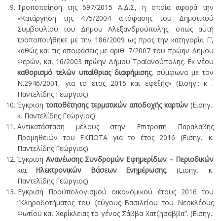
Τροποποίηση της 597/2015 Α.Δ.Σ, η οποία αφορά την
«Κατάργηση της 475/2004 απόφασης του Δημοτικού
Συμβουλίου του Δήμου Αλεξανδρούπολης, όπως αυτή
τροποποιήθηκε με την 186/2009 ως προς την κατηγορία Γ’,
καθώς και τις αποφάσεις με αριθ. 7/2007 του πρώην Δήμου
Φερών, και 16/2003 πρώην Δήμου Τραϊανούπολης. Εκ νέου
καθορισμό τελών υπαίθριας διαφήμισης
, σύμφωνα με τον
Ν.2946/2001, για το έτος 2015 και εφεξής» (Εισηγ.: κ .
Παντελίδης Γεώργιος)
Έγκριση
τοποθέτησης τερματικών αποδοχής καρτών
(Εισηγ.:
κ. Παντελίδης Γεώργιος)
Αντικατάσταση μέλους στην Επιτροπή Παραλαβής
Προμηθειών του ΕΚΠΟΤΑ για το έτος 2016 (Εισηγ.: κ.
Παντελίδης Γεώργιος)
Έγκριση
Ανανέωσης Συνδρομών Εφημερίδων – Περιοδικών
και
Ηλεκτρονικών Βάσεων Ενημέρωσης
. (Εισηγ.: κ.
Παντελίδης Γεώργιος)
Έγκριση Προϋπολογισμού οικονομικού έτους 2016 του
“Κληροδοτήματος του ζεύγους Βασιλείου του Νεοκλέους
Φωτίου και Χαρίκλειας το γένος Σάββα Χατζησάββα”. (Εισηγ.: