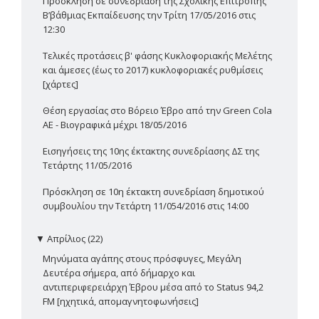
Πρόσκληση σε συνεδρίαση της Σχολικής Επιτροπής
Β’βάθμιας Εκπαίδευσης την Τρίτη 17/05/2016 στις
12:30
Τελικές προτάσεις β' φάσης Κυκλοφοριακής Μελέτης
και άμεσες (έως το 2017) κυκλοφοριακές ρυθμίσεις
[χάρτες]
Θέση εργασίας στο Βόρειο Έβρο από την Green Cola
ΑΕ - Βιογραφικά μέχρι 18/05/2016
Εισηγήσεις της 10ης έκτακτης συνεδρίασης ΔΣ της
Τετάρτης 11/05/2016
Πρόσκληση σε 10η έκτακτη συνεδρίαση δημοτικού
συμβουλίου την Τετάρτη 11/054/2016 στις 14:00
▼
Απρίλιος (22)
Μηνύματα αγάπης στους πρόσφυγες, Μεγάλη
Δευτέρα σήμερα, από δήμαρχο και
αντιπεριφερειάρχη Έβρου μέσα από το Status 94,2
FM [ηχητικά, απομαγνητοφωνήσεις]