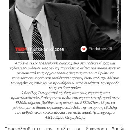
Από ένα TEDx Thessaloniki αφιερωμένο στην αέναη κίνηση και
εξέλιξη του κόσμου μας δε θα μπορούσε να λείπει μια ομιλία σχετικά
με έναν από τους αρχαιότερους θεσμούς που οι ανθρώπινες
κοινωνίες επινόησαν και υιοθέτησαν προκειμένου να διαφυλάξουν
την οργάνωσή τους και να προωθήσουν, κατά συνέπεια, την πρόοδό
τους: τη δικαιοσύνη.
Ο Βασίλης Σωτηρόπουλος, ένας από τους νομικούς που
πρωταγωνιστούν ιδιαίτερα στο πεδίο του νομικού ακτιβισμού στην
Ελλάδα σήμερα, βρέθηκε στη σκηνή του ‪#‎TEDxThess16‬ για να
μιλήσει για το δίκαιο ως ακρογωνιαίο λίθο της ιστορικής εξέλιξης
των ανθρώπινων κοινωνιών και του πολιτισμού. (φωτογραφία:
Αλέξανδρος Μιχαηλίδης)
Παρακολουθείστε την ομιλία του δικηγόρου Βασίλη