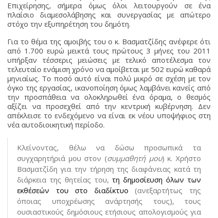
Επιχείρησης, σήμερα όμως όλοι λειτουργούν σε ένα
πλαίσιο διαμεσολάβησης και συνεργασίας με απώτερο
στόχο την εξυπηρέτηση του δημότη.
Για το θέμα της αμοιβής του ο κ. Βασματζίδης ανέφερε ότι
από 1.700 ευρώ μεικτά τους πρώτους 3 μήνες του 2011
υπήρξαν τέσσερις μειώσεις με τελικό αποτέλεσμα τον
τελευταίο ενάμιση χρόνο να αμοίβεται με 502 ευρώ καθαρά
μηνιαίως. Το ποσό αυτό είναι πολύ μικρό σε σχέση με τον
όγκο της εργασίας, ικανοποίηση όμως λαμβάνει κανείς από
την προσπάθεια να ολοκληρωθεί ένα όραμα, ο θεσμός
αξίζει να προσεχθεί από την κεντρική κυβέρνηση. Δεν
απέκλεισε το ενδεχόμενο να είναι εκ νέου υποψήφιος στη
νέα αυτοδιοικητική περίοδο.
Κλείνοντας, θέλω να δώσω προσωπικά τα
συγχαρητήριά μου στον (
συμμαθητή μου
) κ. Χρήστο
Βασματζίδη για την τήρηση της διαφάνειας κατά τη
διάρκεια της θητείας του,
τη δημοσίευση όλων των
εκθέσεών του στο διαδίκτυο
(ανεξαρτήτως της
όποιας υποχρέωσης ανάρτησής τους), τους
ουσιαστικούς δημόσιους ετήσιους απολογισμούς για