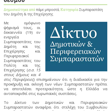
Δημοσιεύτηκε από
πάμε μπροστά
, Κατηγορία
Συμπαραστάτη
του Δημότη & της Επιχείρησης
Με ομόφωνο
ψήφισμά τους, οι
δεκαεννέα (19) εν
ενεργεία
Συμπαραστάτες του
Δημότη και της
Επιχείρησης και
Περιφερειακοί
Συμπαραστάτες του
Πολίτη και της
Eπιχείρησης (
σ.σ. 15
στους Δήμους και 4
στις Περιφέρειες
) επισημαίνουν ότι η διαδικασία για την
προκήρυξη και εκλογή των νέων Συμπαραστατών πρέπει
να αποτελέσει προτεραιότητα, ώστε η Ελλάδα να
ανταποκριθεί στις ευρωπαϊκές συστάσεις.
Το Δίκτυο των Δημοτικών και Περιφερειακών
Συμπαραστατών αναφέρει ότι στελέχη του Συμβουλίου