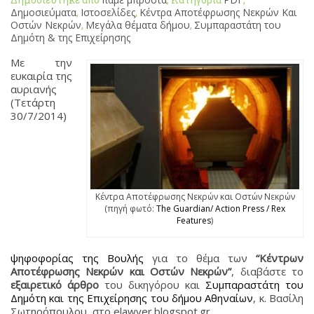
Δημοσιεύματα
,
Ιστοσελίδες
,
Κέντρα Αποτέφρωσης Νεκρών Και
Οστών Νεκρών
,
Μεγάλα θέματα δήμου
,
Συμπαραστάτη του
Δημότη & της Επιχείρησης
Με την
ευκαιρία της
αυριανής
(Τετάρτη
30/7/2014)
Κέντρα Αποτέφρωσης Νεκρών και Οστών Νεκρών
(πηγή φωτό:
The Guardian/ Action Press / Rex
Features
)
ψηφοφορίας της Βουλής
για το θέμα των
“Κέντρων
Αποτέφρωσης Νεκρών και Οστών Νεκρών”
, διαβάστε το
εξαιρετικό άρθρο
του δικηγόρου και
Συμπαραστάτη του
Δημότη και της Επιχείρησης του δήμου Αθηναίων
, κ. Βασίλη
Σωτηρόπουλου, στο elawyer.blogspot.gr.