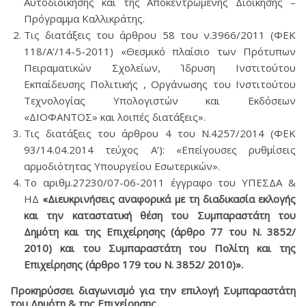
Αυτοδιοίκησης και της Αποκεντρωμένης Διοίκησης –
Πρόγραμμα Καλλικράτης.
Τις διατάξεις του άρθρου 58 του ν.3966/2011 (ΦΕΚ
118/Α’/14-5-2011) «Θεσμικό πλαίσιο των Πρότυπων
Πειραματικών Σχολείων, Ίδρυση Ινστιτούτου
Εκπαίδευσης Πολιτικής , Οργάνωσης του Ινστιτούτου
Τεχνολογίας Υπολογιστών και Εκδόσεων
«ΔΙΟΦΑΝΤΟΣ» και λοιπές διατάξεις».
Τις διατάξεις του άρθρου 4 του Ν.4257/2014 (ΦΕΚ
93/14.04.2014 τεύχος Α’): «Επείγουσες ρυθμίσεις
αρμοδιότητας Υπουργείου Εσωτερικών».
Το αριθμ.27230/07-06-2011 έγγραφο του ΥΠΕΣΔΑ &
ΗΔ
«
Διευκρινήσεις αναφορικά με τη διαδικασία εκλογής
και την καταστατική θέση του Συμπαραστάτη του
Δημότη και της Επιχείρησης (άρθρο 77 του Ν. 3852/
2010) και του Συμπαραστάτη του Πολίτη και της
Επιχείρησης (άρθρο 179 του Ν. 3852/ 2010)».
Προκηρύσσει διαγωνισμό για την επιλογή Συμπαραστάτη
του Δημότη & της Επιχείρησης.