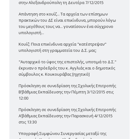
στην Αλεξανδρούπολη τη Δευτέρα 7/12/2015
Απάντηση στο κουίζ... Τα αρχεία των επίσημων
πρακτικών του ΔΣ είναι επικίνδυνα, μπορούν λόγω
του μεγέθους τους να... γονατίσουν ένα σύγχρονο
υπολογιστή...
Κουίζ: Ποια επικίνδυνα αρχεία "κατέστρεψαν"
υπολογιστή στη γραμματεία του Δ.Σ. μας;
"Αυταρχικό το ύφος της επιστολής, υποτιμά το Δ.Σ."
έκριναν ο πρόεδρός του κ. Αγγλιάς και ο δημοτικός
σύμβουλος κ. Κουκουράβας [ηχητικό]
Πρόσκληση σε συνεδρίαση της Σχολικής Επιτροπής
Β’βάθμιας Εκπαίδευσης την Πέμπτη 3/12/2015 στις
12:00
Πρόσκληση σε συνεδρίαση της Σχολικής Επιτροπής
Α’βάθμιας Εκπαίδευσης την Παρασκευή 4/12/2015
στις 13:30
Υπογραφή Συμφώνου Συνεργασίας μεταξύ της