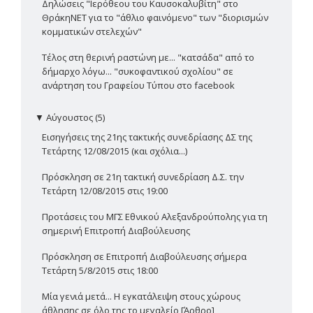
Δηλώσεις "Ιερόθεου του Καυσοκαλυβίτη" στο
ΘράκηΝΕΤ για το "άθλιο φαινόμενο" των "διορισμών
κομματικών στελεχών"
Τέλος στη θερινή ραστώνη με... "κατσάδα" από το
δήμαρχο λόγω... "συκοφαντικού σχολίου" σε
ανάρτηση του Γραφείου Τύπου στο facebook
▼
Αύγουστος (5)
Εισηγήσεις της 21ης τακτικής συνεδρίασης ΔΣ της
Τετάρτης 12/08/2015 (και σχόλια...)
Πρόσκληση σε 21η τακτική συνεδρίαση Δ.Σ. την
Τετάρτη 12/08/2015 στις 19:00
Προτάσεις του ΜΓΣ Εθνικού Αλεξανδρούπολης για τη
σημερινή Επιτροπή Διαβούλευσης
Πρόσκληση σε Επιτροπή Διαβούλευσης σήμερα
Τετάρτη 5/8/2015 στις 18:00
Μία γενιά μετά... Η εγκατάλειψη στους χώρους
άθλησης σε όλο της το μεγαλείο [Άρθρο]