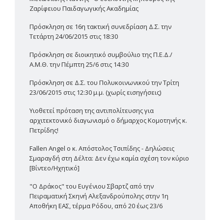
Ζαρίφειου Παιδαγωγικής Ακαδημίας
Πρόσκληση σε 16η τακτική συνεδρίαση Δ.Σ. την
Τετάρτη 24/06/2015 στις 18:30
Πρόσκληση σε διοικητικό συμβούλιο της Π.Ε.Δ./
Α.Μ.Θ. την Πέμπτη 25/6 στις 14:30
Πρόσκληση σε Δ.Σ. του Πολυκοινωνικού την Τρίτη
23/06/2015 στις 12:30 μ.μ. (χωρίς εισηγήσεις)
Υιοθετεί πρόταση της αντιπολίτευσης για
αρχιτεκτονικό διαγωνισμό ο δήμαρχος Κομοτηνής κ.
Πετρίδης!
Fallen Angel ο κ. Απόστολος Τσιπίδης - Δηλώσεις
Σμαραγδή στη Δέλτα: Δεν έχω καμία σχέση τον κύριο
[Βίντεο/Ηχητικό]
"Ο Δράκος" του Ευγένιου Σβαρτζ από την
Πειραματική Σκηνή Αλεξανδρούπολης στην 1η
Αποθήκη ΕΑΣ, τέρμα Ρόδου, από 20 έως 23/6