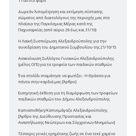
11:00 στο φάρο
Δωρεάν λιπομέτρηση και εκτίμηση σύστασης
σώματος από διαιτολόγους της περιοχής μας στα
πλαίσια της Παγκόσμιας Μέρας κατά της
Παχυσαρκίας (από αύριο 26 έως και 31/10)
Η Λαϊκή Συσπείρωση Αλεξανδρούπολης για την
συνεδρίαση του Δημοτικού Συμβουλίου της 21/10/15
Ανακοίνωση Συλλόγου Γυναικών Αλεξανδρούπολης
(μέλος ΟΓΕ) για τα τροφεία των παιδικών σταθμών
Ένα στολίδι σταμάτησε να φωτίζει - Η Θράσσα για
πάντα στην καρδιά μας [Άρθρο]
Εισηγητική έκθεση για τη διαμόρφωση των τροφείων
παιδικών σταθμών του Δήμου Αλεξανδρούπολης
Καπναποθήκη/Καπνομάγαζο Αλεξανδρούπολης
[Άρθρο της Διεύθυνσης Προστασίας και
Αναστήλωσης Νεώτερων και Σύγχρονων Μνημείων]
Τέσσερις γενιές ερημίτικης ζωής σε ένα τεκέ χαμένο