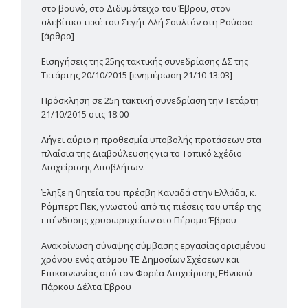
στο βουνό, στο Διδυμότειχο του Έβρου, στον
αλεβίτικο τεκέ του Σεγήτ Αλή Σουλτάν στη Ρούσσα
[άρθρο]
Εισηγήσεις της 25ης τακτικής συνεδρίασης ΔΣ της
Τετάρτης 20/10/2015 [ενημέρωση 21/10 13:03]
Πρόσκληση σε 25η τακτική συνεδρίαση την Τετάρτη
21/10/2015 στις 18:00
Λήγει αύριο η προθεσμία υποβολής προτάσεων στα
πλαίσια της Διαβούλευσης για το Τοπικό Σχέδιο
Διαχείρισης Αποβλήτων.
Έληξε η θητεία του πρέσβη Καναδά στην Ελλάδα, κ.
Ρόμπερτ Πεκ, γνωστού από τις πιέσεις του υπέρ της
επένδυσης χρυσωρυχείων στο Πέραμα Έβρου
Ανακοίνωση σύναψης σύμβασης εργασίας ορισμένου
χρόνου ενός ατόμου ΤΕ Δημοσίων Σχέσεων και
Επικοινωνίας από τον Φορέα Διαχείρισης Εθνικού
Πάρκου Δέλτα Έβρου