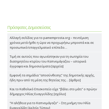
Πρόσφατες Δημοσιεύσεις
Αλλαγή σελίδας για το pamemprosta.org – πεντέμιση
χρόνια μετά ήρθε η ώρα να προχωρήσω μπροστά και σε
προσωπικό/επαγγελματικό επίπεδο…
Τιμή σε αυτούς που αγωνίστηκαν για τη σωτηρία του
διατηρητέου κτιρίου του Καπνομάγαζου – ιστορικά
έγγραφα και δημοσιεύματα [αρχεία]
Εμφανή τα σημάδια “αποσύνθεσης” της δημοτικής αρχής,
ήδη πριν από τη μέση της θητείας της… [άρθρο]
Και το Καθολικό Επισκοπείο είχε “βάλει στο μάτι” ο πρώην
δήμαρχος Ηλίας Ευαγγελίδης [σχόλιο]
“Η αλήθεια για το Καπνομάγαζο” – Στη μνήμη του Ηλία
Ευαγγελίδη [Δελτίο Τύπου]