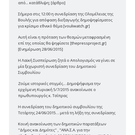
από... κατάθλιψη; [άρθρο]
Σήμερα στις 12:00 η συνεδρίαση της Ολομέλειας της
Βουλής για απόφαση διεξαγωγής δημοψηφίσματος
για κρίσιμο εθνικό θέμα [vouliwatch.gr]
Αυτή είναι η πρόταση των θεσμών μεταφρασμένη
επί της οποίας θα ψηφίσετε [thepressproject.gr]
[Ενημέρωση 28/06/2015]
Η Λαϊκή Συσπείρωση ζητά ο Απολογισμός να γίνει σε
μία ξεχωριστή συνεδρίαση του Δημοτικού
Συμβουλίου
Ζούμε ιστορικές στιγμές... Δημοψήφισμα την
ερχόμενη Κυριακή 5/7/2015 ανακοίνωσε ο
πρωθυπουργός κ. Τσίπρας
Η συνεδρίαση του δημοτικού συμβουλίου της
Τετάρτης 24/06/2015… μετά τη λήξη της συνεδρίασης
Κοινή ανακοίνωση των δημοτικών παρατάξεων
"Δήμος και Δημότες" , "ΑΝΑ.Σ.Α. για την