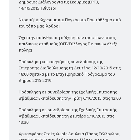
Δημόσιος Διάλογος για τις Σκουριές (ΕΡΤ3,
14/10/2015) [Βίντεο]
Ντροπή! Διώχνουμε και Παγκόσμιο Πρωτάθλημα από
τον τόπο μας [Άρθρο]
Όχι στην απάνθρωπη αύξηση των τροφείων στους
παιδικούς σταθμούς [ΟΓΕ/Σύλλογος Γυναικών Αλεξ/
πολης]
Πρόσκληση και εισηγήσεις συνεδρίασης της
Επιτροπής Διαβούλευσης τη Δευτέρα 12/10/2015 στις
18:00 σχετικά με το Επιχειρησιακό Πρόγραμμα του
Δήμου 2015-2019
Πρόσκληση σε συνεδρίαση της Σχολικής Επιτροπής
Β’βάθμιας Εκπαίδευσης την Τρίτη 6/10/2015 στις 12:00
Πρόσκληση σε συνεδρίαση της Σχολικής Επιτροπής
Α’βάθμιας Εκπαίδευσης τη Δευτέρα 5/10/2015 στις
13:30
Χρυσοφόρες Στοές Χωρίς Δουλειά (Τάσος Τέλλογλου,
Star 29/9/2015) (και άρθρο της Νέλλης Ψαρρού)