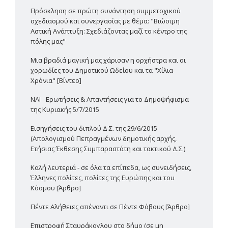
Πρόσκληση σε πρώτη συνάντηση συμμετοχικού
σχεδιασμού και συνεργασίας με θέμα: "Βιώσιμη
Αστική Ανάπτυξη: Σχεδιάζοντας μαζί το κέντρο της
πόλης μας"
Μια βραδιά μαγική μας χάρισαν η ορχήστρα και οι
χορωδίες του Δημοτικού Ωδείου και τα "Χίλια
Χρόνια" [Βίντεο]
ΝΑΙ - Ερωτήσεις & Απαντήσεις για το Δημοψήφισμα
της Κυριακής 5/7/2015
Εισηγήσεις του διπλού Δ.Σ. της 29/6/2015
(Απολογισμού Πεπραγμένων δημοτικής αρχής,
Ετήσιας Έκθεσης Συμπαραστάτη και τακτικού Δ.Σ.)
Καλή λευτεριά - σε όλα τα επίπεδα, ως συνειδήσεις,
Έλληνες πολίτες, πολίτες της Ευρώπης και του
Κόσμου [Άρθρο]
Πέντε Αλήθειες απέναντι σε Πέντε Φόβους [Άρθρο]
Επιστροφή Σταυράκογλου στο δήμο (σε μη