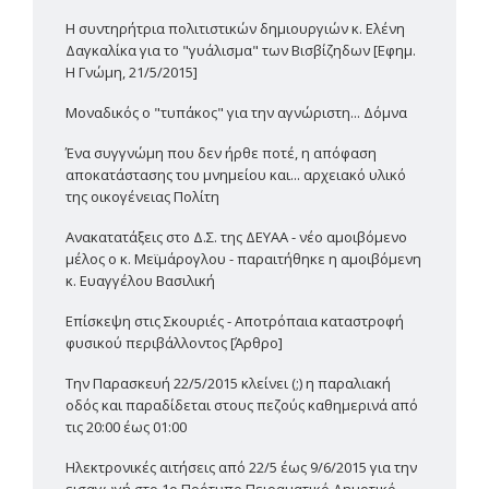
Η συντηρήτρια πολιτιστικών δημιουργιών κ. Ελένη
Δαγκαλίκα για το "γυάλισμα" των Βισβίζηδων [Εφημ.
Η Γνώμη, 21/5/2015]
Μοναδικός ο "τυπάκος" για την αγνώριστη... Δόμνα
Ένα συγγνώμη που δεν ήρθε ποτέ, η απόφαση
αποκατάστασης του μνημείου και... αρχειακό υλικό
της οικογένειας Πολίτη
Ανακατατάξεις στο Δ.Σ. της ΔΕΥΑΑ - νέο αμοιβόμενο
μέλος ο κ. Μεϊμάρογλου - παραιτήθηκε η αμοιβόμενη
κ. Ευαγγέλου Βασιλική
Επίσκεψη στις Σκουριές - Αποτρόπαια καταστροφή
φυσικού περιβάλλοντος [Άρθρο]
Την Παρασκευή 22/5/2015 κλείνει (;) η παραλιακή
οδός και παραδίδεται στους πεζούς καθημερινά από
τις 20:00 έως 01:00
Ηλεκτρονικές αιτήσεις από 22/5 έως 9/6/2015 για την
εισαγωγή στο 1ο Πρότυπο Πειραματικό Δημοτικό