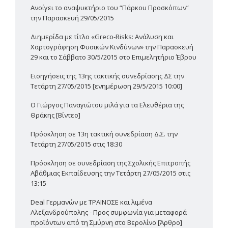
Ανοίγει το αναψυκτήριο του “Πάρκου Προσκόπων”
την Παρασκευή 29/05/2015
Διημερίδα με τίτλο «Greco-Risks: Ανάλυση και
Χαρτογράφηση Φυσικών Κινδύνων» την Παρασκευή
29 και το Σάββατο 30/5/2015 στο Επιμελητήριο Έβρου
Εισηγήσεις της 13ης τακτικής συνεδρίασης ΔΣ την
Τετάρτη 27/05/2015 [ενημέρωση 29/5/2015 10:00]
Ο Γιώργος Παναγιώτου μιλά για τα Ελευθέρια της
Θράκης [Βίντεο]
Πρόσκληση σε 13η τακτική συνεδρίαση Δ.Σ. την
Τετάρτη 27/05/2015 στις 18:30
Πρόσκληση σε συνεδρίαση της Σχολικής Επιτροπής
Α΄βάθμιας Εκπαίδευσης την Τετάρτη 27/05/2015 στις
13:15
Deal Γερμανών με ΤΡΑΙΝΟΣΕ και λιμένα
Αλεξανδρούπολης - Προς συμφωνία για μεταφορά
προϊόντων από τη Σμύρνη στο Βερολίνο [Άρθρο]