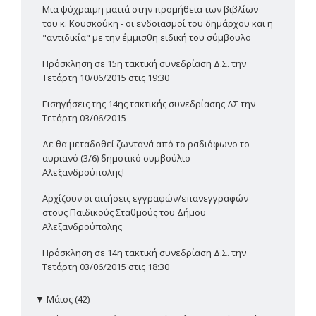
Μια ψύχραιμη ματιά στην προμήθεια των βιβλίων
του κ. Κουσκούκη - οι ενδοιασμοί του δημάρχου και η
"αντιδικία" με την έμμισθη ειδική του σύμβουλο
Πρόσκληση σε 15η τακτική συνεδρίαση Δ.Σ. την
Τετάρτη 10/06/2015 στις 19:30
Εισηγήσεις της 14ης τακτικής συνεδρίασης ΔΣ την
Τετάρτη 03/06/2015
Δε θα μεταδοθεί ζωντανά από το ραδιόφωνο το
αυριανό (3/6) δημοτικό συμβούλιο
Αλεξανδρούπολης!
Αρχίζουν οι αιτήσεις εγγραφών/επανεγγραφών
στους Παιδικούς Σταθμούς του Δήμου
Αλεξανδρούπολης
Πρόσκληση σε 14η τακτική συνεδρίαση Δ.Σ. την
Τετάρτη 03/06/2015 στις 18:30
▼
Μάιος (42)