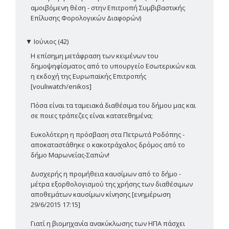
αμοιβόμενη θέση - στην Επιτροπή Συμβιβαστικής
Επίλυσης Φορολογικών Διαφορών)
▼
Ιούνιος (42)
Η επίσημη μετάφραση των κειμένων του
δημοψηφίσματος από το υπουργείο Εσωτερικών και
η εκδοχή της Ευρωπαϊκής Επιτροπής
[vouliwatch/enikos]
Πόσα είναι τα ταμειακά διαθέσιμα του δήμου μας και
σε ποιες τράπεζες είναι κατατεθημένα;
Ευκολότερη η πρόσβαση στα Πετρωτά Ροδόπης -
αποκαταστάθηκε ο κακοτράχαλος δρόμος από το
δήμο Μαρωνείας-Σαπών!
Δυσχερής η προμήθεια καυσίμων από το δήμο -
μέτρα εξορθολογισμού της χρήσης των διαθέσιμων
αποθεμάτων καυσίμων κίνησης [ενημέρωση
29/6/2015 17:15]
Γιατί η βιομηχανία ανακύκλωσης των ΗΠΑ πάσχει