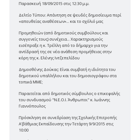
Παρασκευή 18/09/2015 στις 12:30 μ.μ.
Δελτίο Τύπου: Απάντηση σε ψευδές δημοσίευμα περί
«απευθείας αναθέσεων»... και το σχόλιό μας
Προμηθειών (από δημοτικούς συμβούλους και
συγγενείς τους) συνέχεια... Χαρακτηρισμούς
εισέπραξε η κ. Τρέλλη από το δήμαρχο για την
αντίδρασή της σε νέα ανάθεση προμήθειας στην
κόρη της κ. Ελένης Ιντζεπελίδου
Δημοσθένης Δούκας: Είναι συμβατή η ιδιότητα του
δημοτικού υπαλλήλου και του δημοσιογράφου στα
τοπικά ΜΜΕ;
Παραιτείται από δημοτικός σύμβουλος ο επικεφαλής
του συνδυασμού "Ν.Ε.Ο.Ι. Άνθρωποι" κ. Ιωάννης
Γιαννόπουλος
Πρόσκληση σε συνεδρίαση της Σχολικής Επιτροπής
Α'βάθμιας Εκπαίδευσης την Τετάρτη 9/9/2015 στις
10:00