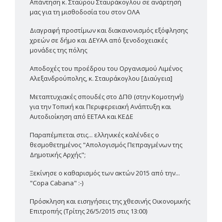
Απάντηση κ. Σταύρου Σταυράκογλου σε ανάρτησή
μας για τη μισθοδοσία του στον ΟΛΑ
Διαγραφή προστίμων και διακανονισμός εξόφλησης
χρεών σε δήμο και ΔΕΥΑΑ από ξενοδοχειακές
μονάδες της πόλης
Αποδοχές του προέδρου του Οργανισμού Λιμένος
Αλεξανδρούπολης, κ. Σταυράκογλου [Διαύγεια]
Μεταπτυχιακές σπουδές στο ΔΠΘ (στην Κομοτηνή)
για την Τοπική και Περιφερειακή Ανάπτυξη και
Αυτοδιοίκηση από ΕΕΤΑΑ και ΚΕΔΕ
Παραπέμπεται στις... ελληνικές καλένδες ο
θεσμοθετημένος "Απολογισμός Πεπραγμένων της
Δημοτικής Αρχής";
Ξεκίνησε ο καθαρισμός των ακτών 2015 από την...
"Copa Cabana" :-)
Πρόσκληση και εισηγήσεις της χθεσινής Οικονομικής
Επιτροπής (Τρίτης 26/5/2015 στις 13:00)