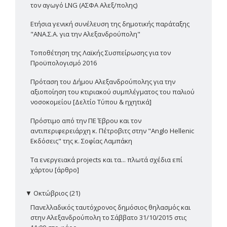
τον αγωγό LNG (ΑΣΦΑ Αλεξ/πολης)
Ετήσια γενική συνέλευση της δημοτικής παράταξης
"ΑΝΑ.Σ.Α. για την Αλεξανδρούπολη"
Τοποθέτηση της Λαϊκής Συσπείρωσης για τον
Προϋπολογισμό 2016
Πρόταση του Δήμου Αλεξανδρούπολης για την
αξιοποίηση του κτιριακού συμπλέγματος του παλιού
νοσοκομείου [Δελτίο Τύπου & ηχητικά]
Πρόστιμο από την ΠΕ Έβρου και τον
αντιπεριφερειάρχη κ. Πέτροβιτς στην "Anglo Hellenic
Εκδόσεις" της κ. Σοφίας Λαμπάκη
Τα ενεργειακά projects και τα... πλωτά σχέδια επί
χάρτου [άρθρο]
▼
Οκτώβριος (21)
Πανελλαδικός ταυτόχρονος δημόσιος θηλασμός και
στην Αλεξανδρούπολη το Σάββατο 31/10/2015 στις