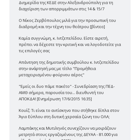
Διημερίδα της ΚΕΔΕ στην Αλεξανδρούπολη για τη
διαχείριση των απορριμμάτων στις 14 & 15/7
Ο Νίκος Ζερβόπουλος μιλά για την προσωπική του
διαδρομή και την τέχνη του θεάτρου [βίντεο]
Καμία συγγνώμη, κ. Ιντζεπελίδου. Είστε αιρετή,
πρέπει να δέχεστε την κριτική και να λογοδοτείτε για
τις επιλογές σας
Απάντηση της δημοτικής συμβούλου κ. Ιντζεπελίδου
στην ανάρτησή μας με τίτλο "Προμήθεια
μεταχειρισμένου φούρνου αέρος"
"Εμείς οι δυο πάμε πακέτο" - Συνεδρίαση της ΠΕΔ-
ΑΜΘ σήμερα, παρουσία του... διευθυντή του
ΑΠΟΚΔΑ! [Ενημέρωση 17/6/2015 16:35]
Κουίζ: Τι είναι το αντίσκηνο που στήθηκε δίπλα στον
Άγιο Εύπλου στη δυτική χερσαία ζώνη του ΟΛΑ;
Λαμπάκης και Μυτιληνός συνεχίζουν να μοιράζουν
μετρητά στους εργαζομένους της ΔΕΥΑΑ - 81.000 για