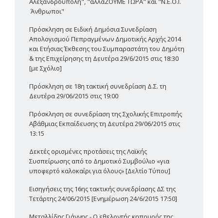
Αλεξανδρούπολη", "αλλάΖΟΥΜΕ ΤΩΡΑ" και "Ν.Ε.Ο.Ι.
Άνθρωποι"
Πρόσκληση σε Ειδική Δημόσια Συνεδρίαση
Απολογισμού Πεπραγμένων Δημοτικής Αρχής 2014
και Ετήσιας Έκθεσης του Συμπαραστάτη του Δημότη
& της Επιχείρησης τη Δευτέρα 29/6/2015 στις 18:30
[με Σχόλιο]
Πρόσκληση σε 18η τακτική συνεδρίαση Δ.Σ. τη
Δευτέρα 29/06/2015 στις 19:00
Πρόσκληση σε συνεδρίαση της Σχολικής Επιτροπής
Α΄βάθμιας Εκπαίδευσης τη Δευτέρα 29/06/2015 στις
13:15
Δεκτές ορισμένες προτάσεις της Λαϊκής
Συσπείρωσης από το Δημοτικό Συμβούλιο «για
υποφερτό καλοκαίρι για όλους» [Δελτίο Τύπου]
Εισηγήσεις της 16ης τακτικής συνεδρίασης ΔΣ της
Τετάρτης 24/06/2015 [Ενημέρωση 24/6/2015 17:50]
Μεταλλίδης Γιάννης - Ο εθελοντής κηπουρός της