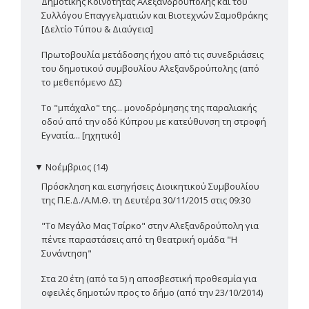
Δημοτικής Κοινότητας Αλεξανδρούπολης και του
Συλλόγου Επαγγελματιών και Βιοτεχνών Σαμοθράκης
[Δελτίο Τύπου & Διαύγεια]
Πρωτοβουλία μετάδοσης ήχου από τις συνεδριάσεις
του δημοτικού συμβουλίου Αλεξανδρούπολης (από
το μεθεπόμενο ΔΣ)
Το "μπάχαλο" της... μονοδρόμησης της παραλιακής
οδού από την οδό Κύπρου με κατεύθυνση τη στροφή
Εγνατία... [ηχητικό]
▼
Νοέμβριος (14)
Πρόσκληση και εισηγήσεις Διοικητικού Συμβουλίου
της Π.Ε.Δ./Α.Μ.Θ. τη Δευτέρα 30/11/2015 στις 09:30
"Το Μεγάλο Μας Τσίρκο" στην Αλεξανδρούπολη για
πέντε παραστάσεις από τη θεατρική ομάδα "Η
Συνάντηση"
Στα 20 έτη (από τα 5) η αποσβεστική προθεσμία για
οφειλές δημοτών προς το δήμο (από την 23/10/2014)