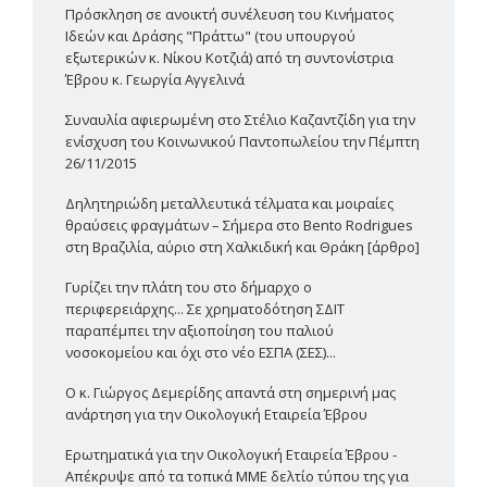
Πρόσκληση σε ανοικτή συνέλευση του Κινήματος
Ιδεών και Δράσης "Πράττω" (του υπουργού
εξωτερικών κ. Νίκου Κοτζιά) από τη συντονίστρια
Έβρου κ. Γεωργία Αγγελινά
Συναυλία αφιερωμένη στο Στέλιο Καζαντζίδη για την
ενίσχυση του Κοινωνικού Παντοπωλείου την Πέμπτη
26/11/2015
Δηλητηριώδη μεταλλευτικά τέλματα και μοιραίες
θραύσεις φραγμάτων – Σήμερα στο Bento Rodrigues
στη Βραζιλία, αύριο στη Χαλκιδική και Θράκη [άρθρο]
Γυρίζει την πλάτη του στο δήμαρχο ο
περιφερειάρχης... Σε χρηματοδότηση ΣΔΙΤ
παραπέμπει την αξιοποίηση του παλιού
νοσοκομείου και όχι στο νέο ΕΣΠΑ (ΣΕΣ)...
Ο κ. Γιώργος Δεμερίδης απαντά στη σημερινή μας
ανάρτηση για την Οικολογική Εταιρεία Έβρου
Ερωτηματικά για την Οικολογική Εταιρεία Έβρου -
Απέκρυψε από τα τοπικά ΜΜΕ δελτίο τύπου της για