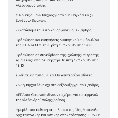
Αλεξανδρούπολης
Ο Νομάς ο... αν-Ησύχιος για το 10ο Παγκόσμιο (;)
Συνέδριο Θρακών...
«Σκοτώσαμε τον Θεό και ορφανέψαμε» [άρθρο]
Πρόσκληση και εισηγήσεις Διοικητικού Συμβουλίου
της Π.Ε.Δ./Α.Μ.Θ. την Τρίτη 15/12/2015 στις 14:30
Πρόσκληση σε συνεδρίαση της Σχολικής Επιτροπής
Α’βάθμιας Εκπαίδευσης την Πέμπτη 17/12/2015 στις
13:15
Συνέντευξη τύπου κ. Σάββα Δευτεραίου [Βίντεο]
26 Δήμαρχοι λένε όχι στην εξόρυξη χρυσού [άρθρο]
ΔΕΠΑ και Gastrade δίνουν τα χέρια για το τέρμιναλ
της Αλεξανδρούπολης [Άρθρο]
Ημερίδα και έκθεση στο πλαίσιο της "3ης Μπιενάλε
Αρχιτεκτονικής και Αστικής Αποκατάστασης - BRAU3"