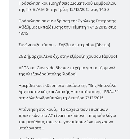
Πρόσκληση και εισηγήσεις Διοικητικού Συμβουλίου
της Π.Ε.Δ./Α.Μ.Θ. την Τρίτη 15/12/2015 στις 14:30
Πρόσκληση σε συνεδρίαση της Σχολικής Επιτροπής
Α’βάθμιας Εκπαίδευσης την Πέμπτη 17/12/2015 στις
13:15
Συνέντευξη τύπου κ. Σάββα Δευτεραίου [Βίντεο]
26 Δήμαρχοι λένε όχι στην εξόρυξη χρυσού [άρθρο]
ΔΕΠΑ και Gastrade δίνουν τα χέρια για το τέρμιναλ
της Αλεξανδρούπολης [Άρθρο]
Ημερίδα και έκθεση στο πλαίσιο της "3ης Μπιενάλε
Αρχιτεκτονικής και Αστικής Αποκατάστασης - BRAU3"
στην Αλεξανδρούπολη τη Δευτέρα 7/12/2015
Απάντηση στο κουίζ... Τα αρχεία των επίσημων
πρακτικών του ΔΣ είναι επικίνδυνα, μπορούν λόγω
του μεγέθους τους να... γονατίσουν ένα σύγχρονο
υπολογιστή...