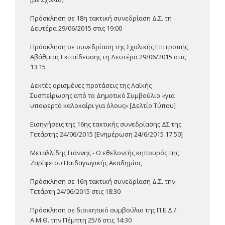
Πρόσκληση σε 18η τακτική συνεδρίαση Δ.Σ. τη
Δευτέρα 29/06/2015 στις 19:00
Πρόσκληση σε συνεδρίαση της Σχολικής Επιτροπής
Α΄βάθμιας Εκπαίδευσης τη Δευτέρα 29/06/2015 στις
13:15
Δεκτές ορισμένες προτάσεις της Λαϊκής
Συσπείρωσης από το Δημοτικό Συμβούλιο «για
υποφερτό καλοκαίρι για όλους» [Δελτίο Τύπου]
Εισηγήσεις της 16ης τακτικής συνεδρίασης ΔΣ της
Τετάρτης 24/06/2015 [Ενημέρωση 24/6/2015 17:50]
Μεταλλίδης Γιάννης - Ο εθελοντής κηπουρός της
Ζαρίφειου Παιδαγωγικής Ακαδημίας
Πρόσκληση σε 16η τακτική συνεδρίαση Δ.Σ. την
Τετάρτη 24/06/2015 στις 18:30
Πρόσκληση σε διοικητικό συμβούλιο της Π.Ε.Δ./
Α.Μ.Θ. την Πέμπτη 25/6 στις 14:30