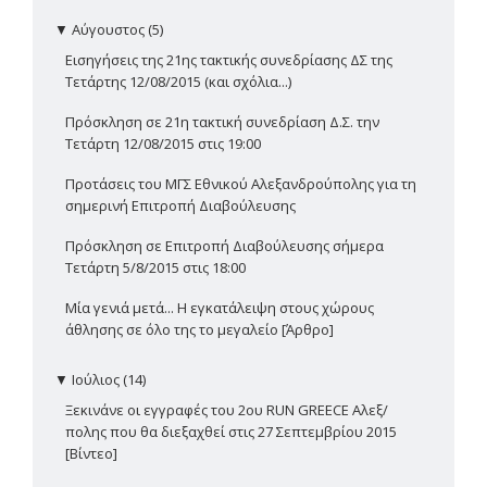
▼
Αύγουστος (5)
Εισηγήσεις της 21ης τακτικής συνεδρίασης ΔΣ της
Τετάρτης 12/08/2015 (και σχόλια...)
Πρόσκληση σε 21η τακτική συνεδρίαση Δ.Σ. την
Τετάρτη 12/08/2015 στις 19:00
Προτάσεις του ΜΓΣ Εθνικού Αλεξανδρούπολης για τη
σημερινή Επιτροπή Διαβούλευσης
Πρόσκληση σε Επιτροπή Διαβούλευσης σήμερα
Τετάρτη 5/8/2015 στις 18:00
Μία γενιά μετά... Η εγκατάλειψη στους χώρους
άθλησης σε όλο της το μεγαλείο [Άρθρο]
▼
Ιούλιος (14)
Ξεκινάνε οι εγγραφές του 2ου RUN GREECE Αλεξ/
πολης που θα διεξαχθεί στις 27 Σεπτεμβρίου 2015
[Βίντεο]