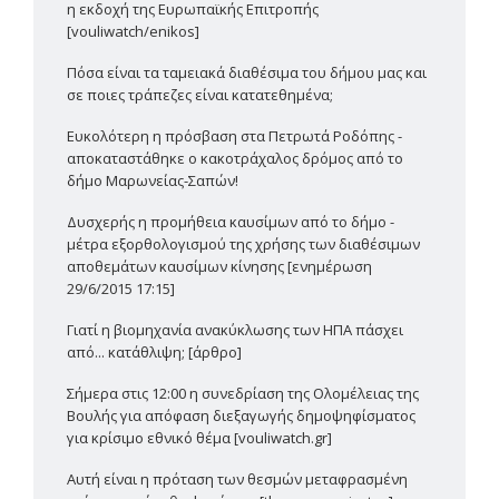
η εκδοχή της Ευρωπαϊκής Επιτροπής
[vouliwatch/enikos]
Πόσα είναι τα ταμειακά διαθέσιμα του δήμου μας και
σε ποιες τράπεζες είναι κατατεθημένα;
Ευκολότερη η πρόσβαση στα Πετρωτά Ροδόπης -
αποκαταστάθηκε ο κακοτράχαλος δρόμος από το
δήμο Μαρωνείας-Σαπών!
Δυσχερής η προμήθεια καυσίμων από το δήμο -
μέτρα εξορθολογισμού της χρήσης των διαθέσιμων
αποθεμάτων καυσίμων κίνησης [ενημέρωση
29/6/2015 17:15]
Γιατί η βιομηχανία ανακύκλωσης των ΗΠΑ πάσχει
από... κατάθλιψη; [άρθρο]
Σήμερα στις 12:00 η συνεδρίαση της Ολομέλειας της
Βουλής για απόφαση διεξαγωγής δημοψηφίσματος
για κρίσιμο εθνικό θέμα [vouliwatch.gr]
Αυτή είναι η πρόταση των θεσμών μεταφρασμένη