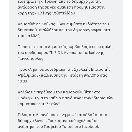
εισέπραξε η κ. Τρέλλη από το δήμαρχο για την
αντίδρασή της σε νέα ανάθεση προμήθειας στην
κόρη της κ. Ελένης Ιντζεπελίδου
Δημοσθένης Δούκας: Είναι συμβατή η ιδιότητα του
δημοτικού υπαλλήλου και του δημοσιογράφου στα
τοπικά ΜΜΕ;
Παραιτείται από δημοτικός σύμβουλος ο επικεφαλής
του συνδυασμού "Ν.Ε.Ο.Ι. Άνθρωποι" κ. Ιωάννης
Γιαννόπουλος
Πρόσκληση σε συνεδρίαση της Σχολικής Επιτροπής
Α'βάθμιας Εκπαίδευσης την Τετάρτη 9/9/2015 στις
10:00
Δηλώσεις "Ιερόθεου του Καυσοκαλυβίτη" στο
ΘράκηΝΕΤ για το "άθλιο φαινόμενο" των "διορισμών
κομματικών στελεχών"
Τέλος στη θερινή ραστώνη με... "κατσάδα" από το
δήμαρχο λόγω... "συκοφαντικού σχολίου" σε
ανάρτηση του Γραφείου Τύπου στο facebook