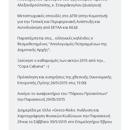
Αλεξανδρούπολης, κ. Σταυράκογλου [Διαύγεια]
Μεταπτυχιακές σπουδές στο ΔΠΘ (στην Κομοτηνή)
για την Τοπική και Περιφερειακή Ανάπτυξη και
Αυτοδιοίκηση από ΕΕΤΑΑ και ΚΕΔΕ
Παραπέμπεται στις... ελληνικές καλένδες ο
θεσμοθετημένος "Απολογισμός Πεπραγμένων της
Δημοτικής Αρχής";
Ξεκίνησε ο καθαρισμός των ακτών 2015 από την...
"Copa Cabana" :-)
Πρόσκληση και εισηγήσεις της χθεσινής Οικονομικής
Επιτροπής (Τρίτης 26/5/2015 στις 13:00)
Ανοίγει το αναψυκτήριο του “Πάρκου Προσκόπων”
την Παρασκευή 29/05/2015
Διημερίδα με τίτλο «Greco-Risks: Ανάλυση και
Χαρτογράφηση Φυσικών Κινδύνων» την Παρασκευή
29 και το Σάββατο 30/5/2015 στο Επιμελητήριο Έβρου