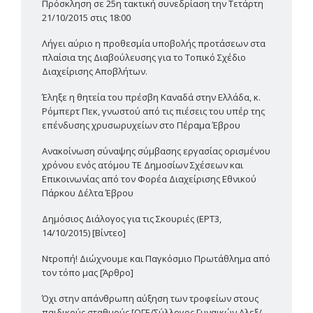
Πρόσκληση σε 25η τακτική συνεδρίαση την Τετάρτη
21/10/2015 στις 18:00
Λήγει αύριο η προθεσμία υποβολής προτάσεων στα
πλαίσια της Διαβούλευσης για το Τοπικό Σχέδιο
Διαχείρισης Αποβλήτων.
Έληξε η θητεία του πρέσβη Καναδά στην Ελλάδα, κ.
Ρόμπερτ Πεκ, γνωστού από τις πιέσεις του υπέρ της
επένδυσης χρυσωρυχείων στο Πέραμα Έβρου
Ανακοίνωση σύναψης σύμβασης εργασίας ορισμένου
χρόνου ενός ατόμου ΤΕ Δημοσίων Σχέσεων και
Επικοινωνίας από τον Φορέα Διαχείρισης Εθνικού
Πάρκου Δέλτα Έβρου
Δημόσιος Διάλογος για τις Σκουριές (ΕΡΤ3,
14/10/2015) [Βίντεο]
Ντροπή! Διώχνουμε και Παγκόσμιο Πρωτάθλημα από
τον τόπο μας [Άρθρο]
Όχι στην απάνθρωπη αύξηση των τροφείων στους
παιδικούς σταθμούς [ΟΓΕ/Σύλλογος Γυναικών Αλεξ/