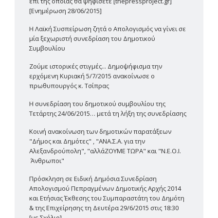
επί της οποίας θα ψηφίσετε [thepressproject.gr]
[Ενημέρωση 28/06/2015]
Η Λαϊκή Συσπείρωση ζητά ο Απολογισμός να γίνει σε
μία ξεχωριστή συνεδρίαση του Δημοτικού
Συμβουλίου
Ζούμε ιστορικές στιγμές... Δημοψήφισμα την
ερχόμενη Κυριακή 5/7/2015 ανακοίνωσε ο
πρωθυπουργός κ. Τσίπρας
Η συνεδρίαση του δημοτικού συμβουλίου της
Τετάρτης 24/06/2015… μετά τη λήξη της συνεδρίασης
Κοινή ανακοίνωση των δημοτικών παρατάξεων
"Δήμος και Δημότες" , "ΑΝΑ.Σ.Α. για την
Αλεξανδρούπολη", "αλλάΖΟΥΜΕ ΤΩΡΑ" και "Ν.Ε.Ο.Ι.
Άνθρωποι"
Πρόσκληση σε Ειδική Δημόσια Συνεδρίαση
Απολογισμού Πεπραγμένων Δημοτικής Αρχής 2014
και Ετήσιας Έκθεσης του Συμπαραστάτη του Δημότη
& της Επιχείρησης τη Δευτέρα 29/6/2015 στις 18:30
[με Σχόλιο]