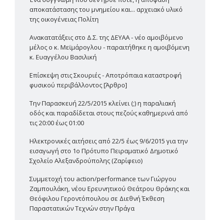
αποκατάστασης του μνημείου και... αρχειακό υλικό
της οικογένειας Πολίτη
Ανακατατάξεις στο Δ.Σ. της ΔΕΥΑΑ - νέο αμοιβόμενο
μέλος ο κ. Μεϊμάρογλου - παραιτήθηκε η αμοιβόμενη
κ. Ευαγγέλου Βασιλική
Επίσκεψη στις Σκουριές - Αποτρόπαια καταστροφή
φυσικού περιβάλλοντος [Άρθρο]
Την Παρασκευή 22/5/2015 κλείνει (;) η παραλιακή
οδός και παραδίδεται στους πεζούς καθημερινά από
τις 20:00 έως 01:00
Ηλεκτρονικές αιτήσεις από 22/5 έως 9/6/2015 για την
εισαγωγή στο 1ο Πρότυπο Πειραματικό Δημοτικό
Σχολείο Αλεξανδρούπολης (Ζαρίφειο)
Συμμετοχή του action/performance των Γιώργου
Ζαμπουλάκη, νέου Ερευνητικού Θεάτρου Θράκης και
Θεόφιλου Γεροντόπουλου σε Διεθνή Έκθεση
Παραστατικών Τεχνών στην Πράγα