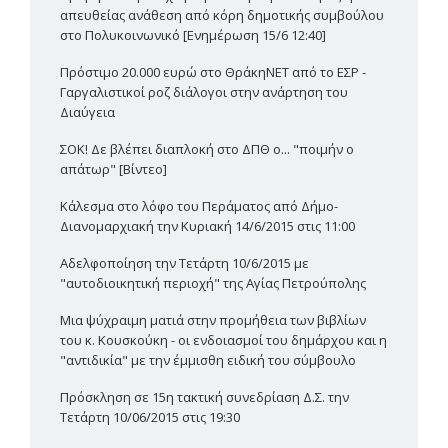
απευθείας ανάθεση από κόρη δημοτικής συμβούλου
στο Πολυκοινωνικό [Ενημέρωση 15/6 12:40]
Πρόστιμο 20.000 ευρώ στο ΘράκηΝΕΤ από το ΕΣΡ -
Γαργαλιστικοί ροζ διάλογοι στην ανάρτηση του
Διαύγεια
ΣΟΚ! Δε βλέπει διαπλοκή στο ΔΠΘ ο... "ποιμήν ο
απάτωρ" [Βίντεο]
Κάλεσμα στο λόφο του Περάματος από Δήμο-
Διανομαρχιακή την Κυριακή 14/6/2015 στις 11:00
Αδελφοποίηση την Τετάρτη 10/6/2015 με
"αυτοδιοικητική περιοχή" της Αγίας Πετρούπολης
Μια ψύχραιμη ματιά στην προμήθεια των βιβλίων
του κ. Κουσκούκη - οι ενδοιασμοί του δημάρχου και η
"αντιδικία" με την έμμισθη ειδική του σύμβουλο
Πρόσκληση σε 15η τακτική συνεδρίαση Δ.Σ. την
Τετάρτη 10/06/2015 στις 19:30