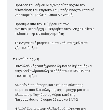
Πρόταση του Δήμου Αλεξανδρούπολης για την
αξιοποίηση του κτιριακού συμπλέγματος του παλιού
νοσοκομείου [Δελτίο Τύπου & ηχητικά]
Πρόστιμο από την ΠΕ Έβρου και τον
αντιπεριφερειάρχη κ. Πέτροβιτς στην "Anglo Hellenic
Εκδόσεις" της κ. Σοφίας Λαμπάκη
Τα ενεργειακά projects και τα... πλωτά σχέδια επί
χάρτου [άρθρο]
▼
Οκτώβριος (21)
Πανελλαδικός ταυτόχρονος δημόσιος θηλασμός και
στην Αλεξανδρούπολη το Σάββατο 31/10/2015 στις
11:00 στο φάρο
Δωρεάν λιπομέτρηση και εκτίμηση σύστασης
σώματος από διαιτολόγους της περιοχής μας στα
πλαίσια της Παγκόσμιας Μέρας κατά της
Παχυσαρκίας (από αύριο 26 έως και 31/10)
Η Λαϊκή Συσπείρωση Αλεξανδρούπολης για την