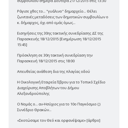
συμβουλίου σήμερα Δευτέρα 21/12/2015 στις 13:30
Ράγισε χθες το... "γυάλινο" δημαρχείο... Θέλει
ζωντανές μεταδόσεις των δημοτικών συμβουλίων ο
κ. δήμαρχος, όχι από εμάς όμως...
Εισηγήσεις της 30ης τακτικής συνεδρίασης ΔΣ της
Παρασκευής 18/12/2015 [Ενημέρωση 18/12/2015
15:45]
Πρόσκληση σε 30η τακτική συνεδρίαση την
Παρασκευή 18/12/2015 στις 18:00
Απευθείας ανάθεση δια της πλαγίας οδού
Η Οικολογική Εταιρεία Έβρου για το Τοπικό Σχέδιο
Διαχείρισης Αποβλήτων του Δήμου
Αλεξανδρούπολης
Ο Νομάς ο... αν-Ησύχιος για το 10ο Παγκόσμιο (;)
Συνέδριο Θρακών...
«Σκοτώσαμε τον Θεό και ορφανέψαμε» [άρθρο]