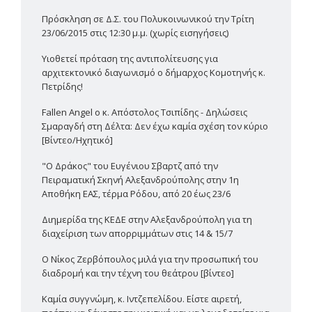
Πρόσκληση σε Δ.Σ. του Πολυκοινωνικού την Τρίτη
23/06/2015 στις 12:30 μ.μ. (χωρίς εισηγήσεις)
Υιοθετεί πρόταση της αντιπολίτευσης για
αρχιτεκτονικό διαγωνισμό ο δήμαρχος Κομοτηνής κ.
Πετρίδης!
Fallen Angel ο κ. Απόστολος Τσιπίδης - Δηλώσεις
Σμαραγδή στη Δέλτα: Δεν έχω καμία σχέση τον κύριο
[Βίντεο/Ηχητικό]
"Ο Δράκος" του Ευγένιου Σβαρτζ από την
Πειραματική Σκηνή Αλεξανδρούπολης στην 1η
Αποθήκη ΕΑΣ, τέρμα Ρόδου, από 20 έως 23/6
Διημερίδα της ΚΕΔΕ στην Αλεξανδρούπολη για τη
διαχείριση των απορριμμάτων στις 14 & 15/7
Ο Νίκος Ζερβόπουλος μιλά για την προσωπική του
διαδρομή και την τέχνη του θεάτρου [βίντεο]
Καμία συγγνώμη, κ. Ιντζεπελίδου. Είστε αιρετή,