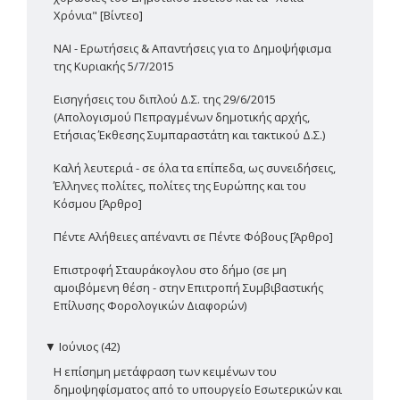
Χρόνια" [Βίντεο]
ΝΑΙ - Ερωτήσεις & Απαντήσεις για το Δημοψήφισμα
της Κυριακής 5/7/2015
Εισηγήσεις του διπλού Δ.Σ. της 29/6/2015
(Απολογισμού Πεπραγμένων δημοτικής αρχής,
Ετήσιας Έκθεσης Συμπαραστάτη και τακτικού Δ.Σ.)
Καλή λευτεριά - σε όλα τα επίπεδα, ως συνειδήσεις,
Έλληνες πολίτες, πολίτες της Ευρώπης και του
Κόσμου [Άρθρο]
Πέντε Αλήθειες απέναντι σε Πέντε Φόβους [Άρθρο]
Επιστροφή Σταυράκογλου στο δήμο (σε μη
αμοιβόμενη θέση - στην Επιτροπή Συμβιβαστικής
Επίλυσης Φορολογικών Διαφορών)
▼
Ιούνιος (42)
Η επίσημη μετάφραση των κειμένων του
δημοψηφίσματος από το υπουργείο Εσωτερικών και