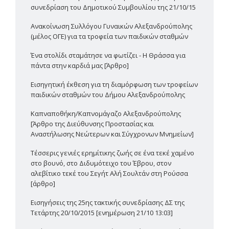
συνεδρίαση του Δημοτικού Συμβουλίου της 21/10/15
Ανακοίνωση Συλλόγου Γυναικών Αλεξανδρούπολης
(μέλος ΟΓΕ) για τα τροφεία των παιδικών σταθμών
Ένα στολίδι σταμάτησε να φωτίζει - Η Θράσσα για
πάντα στην καρδιά μας [Άρθρο]
Εισηγητική έκθεση για τη διαμόρφωση των τροφείων
παιδικών σταθμών του Δήμου Αλεξανδρούπολης
Καπναποθήκη/Καπνομάγαζο Αλεξανδρούπολης
[Άρθρο της Διεύθυνσης Προστασίας και
Αναστήλωσης Νεώτερων και Σύγχρονων Μνημείων]
Τέσσερις γενιές ερημίτικης ζωής σε ένα τεκέ χαμένο
στο βουνό, στο Διδυμότειχο του Έβρου, στον
αλεβίτικο τεκέ του Σεγήτ Αλή Σουλτάν στη Ρούσσα
[άρθρο]
Εισηγήσεις της 25ης τακτικής συνεδρίασης ΔΣ της
Τετάρτης 20/10/2015 [ενημέρωση 21/10 13:03]