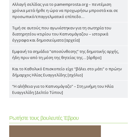
Αλλαγή σελίδας για το pamemprosta.org – πεντέμιση
χρόνια μετά ήρθε η ώρα να προχωρήσω μπροστά και σε
προσωπικό/επαγγελματικό επίπεδο…
Τιμή σε αυτούς που αγωνίστηκαν για τη σωτηρία του
διατηρητέου κτιρίου του Καπνομάγαζου – ιστορικά
έγγραφα και δημοσιεύματα [αρχεία]
Εμφανή τα σημάδια “αποσύνθεσης” της δημοτικής αρχής,
ήδη πριν από τη μέση της θητείας της… [άρθρο]
Και το Καθολικό Επισκοπείο είχε “βάλει στο μάτι” ο πρώην
δήμαρχος Ηλίας Ευαγγελίδης [σχόλιο]
“Η αλήθεια για το Καπνομάγαζο” – Στη μνήμη του Ηλία
Ευαγγελίδη [Δελτίο Τύπου]
Ρωτήστε τους βουλευτές Έβρου