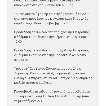
Κουίζ: Ποια επικίνδυνα αρχεία "κατέστρεψαν"
υπολογιστή στη γραμματεία του Δ.Σ. μας;
"Αυταρχικό το ύφος της επιστολής, υποτιμά το Δ.Σ."
έκριναν ο πρόεδρός του κ. Αγγλιάς και ο δημοτικός
σύμβουλος κ. Κουκουράβας [ηχητικό]
Πρόσκληση σε συνεδρίαση της Σχολικής Επιτροπής
Β’βάθμιας Εκπαίδευσης την Πέμπτη 3/12/2015 στις
12:00
Πρόσκληση σε συνεδρίαση της Σχολικής Επιτροπής
Α’βάθμιας Εκπαίδευσης την Παρασκευή 4/12/2015
στις 13:30
Υπογραφή Συμφώνου Συνεργασίας μεταξύ της
Δημοτικής Κοινότητας Αλεξανδρούπολης και του
Συλλόγου Επαγγελματιών και Βιοτεχνών Σαμοθράκης
[Δελτίο Τύπου & Διαύγεια]
Πρωτοβουλία μετάδοσης ήχου από τις συνεδριάσεις
του δημοτικού συμβουλίου Αλεξανδρούπολης (από
το μεθεπόμενο ΔΣ)