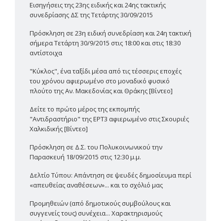
Εισηγήσεις της 23ης ειδικής και 24ης τακτικής
συνεδρίασης ΔΣ της Τετάρτης 30/09/2015
Πρόσκληση σε 23η ειδική συνεδρίαση και 24η τακτική
σήμερα Τετάρτη 30/9/2015 στις 18:00 και στις 18:30
αντίστοιχα
"Κύκλος", ένα ταξίδι μέσα από τις τέσσερις εποχές
του χρόνου αφιερωμένο στο μοναδικό φυσικό
πλούτο της Αν. Μακεδονίας και Θράκης [Βίντεο]
Δείτε το πρώτο μέρος της εκπομπής
"Αντιδραστήριο" της ΕΡΤ3 αφιερωμένο στις Σκουριές
Χαλκιδικής [Βίντεο]
Πρόσκληση σε Δ.Σ. του Πολυκοινωνικού την
Παρασκευή 18/09/2015 στις 12:30 μ.μ.
Δελτίο Τύπου: Απάντηση σε ψευδές δημοσίευμα περί
«απευθείας αναθέσεων»... και το σχόλιό μας
Προμηθειών (από δημοτικούς συμβούλους και
συγγενείς τους) συνέχεια... Χαρακτηρισμούς