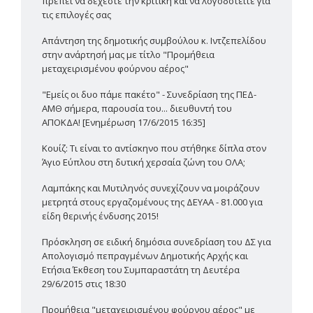
πρέπει να δέχεστε την κριτική και να λογοδοτείτε για
τις επιλογές σας
Απάντηση της δημοτικής συμβούλου κ. Ιντζεπελίδου
στην ανάρτησή μας με τίτλο "Προμήθεια
μεταχειρισμένου φούρνου αέρος"
"Εμείς οι δυο πάμε πακέτο" - Συνεδρίαση της ΠΕΔ-
ΑΜΘ σήμερα, παρουσία του... διευθυντή του
ΑΠΟΚΔΑ! [Ενημέρωση 17/6/2015 16:35]
Κουίζ: Τι είναι το αντίσκηνο που στήθηκε δίπλα στον
Άγιο Εύπλου στη δυτική χερσαία ζώνη του ΟΛΑ;
Λαμπάκης και Μυτιληνός συνεχίζουν να μοιράζουν
μετρητά στους εργαζομένους της ΔΕΥΑΑ - 81.000 για
είδη θερινής ένδυσης 2015!
Πρόσκληση σε ειδική δημόσια συνεδρίαση του ΔΣ για
Απολογισμό πεπραγμένων Δημοτικής Αρχής και
Ετήσια Έκθεση του Συμπαραστάτη τη Δευτέρα
29/6/2015 στις 18:30
Προμήθεια "μεταχειρισμένου φούρνου αέρος" με