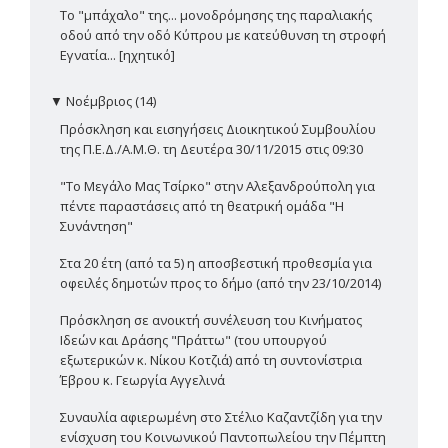
Το "μπάχαλο" της... μονοδρόμησης της παραλιακής
οδού από την οδό Κύπρου με κατεύθυνση τη στροφή
Εγνατία... [ηχητικό]
▼
Νοέμβριος (14)
Πρόσκληση και εισηγήσεις Διοικητικού Συμβουλίου
της Π.Ε.Δ./Α.Μ.Θ. τη Δευτέρα 30/11/2015 στις 09:30
"Το Μεγάλο Μας Τσίρκο" στην Αλεξανδρούπολη για
πέντε παραστάσεις από τη θεατρική ομάδα "Η
Συνάντηση"
Στα 20 έτη (από τα 5) η αποσβεστική προθεσμία για
οφειλές δημοτών προς το δήμο (από την 23/10/2014)
Πρόσκληση σε ανοικτή συνέλευση του Κινήματος
Ιδεών και Δράσης "Πράττω" (του υπουργού
εξωτερικών κ. Νίκου Κοτζιά) από τη συντονίστρια
Έβρου κ. Γεωργία Αγγελινά
Συναυλία αφιερωμένη στο Στέλιο Καζαντζίδη για την
ενίσχυση του Κοινωνικού Παντοπωλείου την Πέμπτη