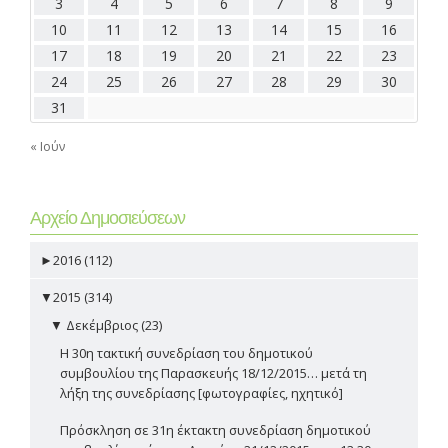
3
4
5
6
7
8
9
10
11
12
13
14
15
16
17
18
19
20
21
22
23
24
25
26
27
28
29
30
31
« Ιούν
Αρχείο Δημοσιεύσεων
►
2016 (112)
▼
2015 (314)
▼
Δεκέμβριος (23)
Η 30η τακτική συνεδρίαση του δημοτικού
συμβουλίου της Παρασκευής 18/12/2015… μετά τη
λήξη της συνεδρίασης [φωτογραφίες, ηχητικό]
Πρόσκληση σε 31η έκτακτη συνεδρίαση δημοτικού