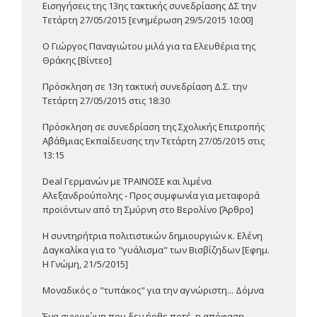
Εισηγήσεις της 13ης τακτικής συνεδρίασης ΔΣ την
Τετάρτη 27/05/2015 [ενημέρωση 29/5/2015 10:00]
Ο Γιώργος Παναγιώτου μιλά για τα Ελευθέρια της
Θράκης [Βίντεο]
Πρόσκληση σε 13η τακτική συνεδρίαση Δ.Σ. την
Τετάρτη 27/05/2015 στις 18:30
Πρόσκληση σε συνεδρίαση της Σχολικής Επιτροπής
Α΄βάθμιας Εκπαίδευσης την Τετάρτη 27/05/2015 στις
13:15
Deal Γερμανών με ΤΡΑΙΝΟΣΕ και λιμένα
Αλεξανδρούπολης - Προς συμφωνία για μεταφορά
προϊόντων από τη Σμύρνη στο Βερολίνο [Άρθρο]
Η συντηρήτρια πολιτιστικών δημιουργιών κ. Ελένη
Δαγκαλίκα για το "γυάλισμα" των Βισβίζηδων [Εφημ.
Η Γνώμη, 21/5/2015]
Μοναδικός ο "τυπάκος" για την αγνώριστη... Δόμνα
Ένα συγγνώμη που δεν ήρθε ποτέ, η απόφαση