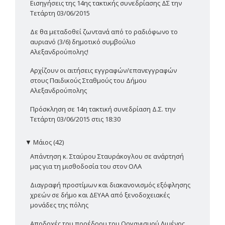
Εισηγήσεις της 14ης τακτικής συνεδρίασης ΔΣ την
Τετάρτη 03/06/2015
Δε θα μεταδοθεί ζωντανά από το ραδιόφωνο το
αυριανό (3/6) δημοτικό συμβούλιο
Αλεξανδρούπολης!
Αρχίζουν οι αιτήσεις εγγραφών/επανεγγραφών
στους Παιδικούς Σταθμούς του Δήμου
Αλεξανδρούπολης
Πρόσκληση σε 14η τακτική συνεδρίαση Δ.Σ. την
Τετάρτη 03/06/2015 στις 18:30
▼
Μάιος (42)
Απάντηση κ. Σταύρου Σταυράκογλου σε ανάρτησή
μας για τη μισθοδοσία του στον ΟΛΑ
Διαγραφή προστίμων και διακανονισμός εξόφλησης
χρεών σε δήμο και ΔΕΥΑΑ από ξενοδοχειακές
μονάδες της πόλης
Αποδοχές του προέδρου του Οργανισμού Λιμένος