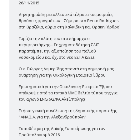
26/11/2015
Δηλητηριώδη μεταλλευτικά τέλματα και μοιραίες
θραύσεις φραγμάτων – Σήμερα στο Bento Rodrigues
στη Βραζιλία, αύριο στη Χαλκιδική και Θράκη [άρθρο]
Γυρίζει την πλάτη του στο δήμαρχο ο
περιφερειάρχης... Σε χρηματοδότηση ΣΔΙΤ
παραπέμπει την αξιοποίηση του παλιού
νοσοκομείου και όχι στο νέο ΕΣΠΑ (ΣΕΣ)...
Ο κ. Γιώργος Δεμερίδης απαντά στη σημερινή μας
ανάρτηση για την Οικολογική Εταιρεία Έβρου
Ερωτηματικά για την Οικολογική Εταιρεία Έβρου -
Απέκρυψε από τα τοπικά ΜΜΕ δελτίο τύπου της για
τον αγωγό LNG (ΑΣΦΑ Αλεξ/πολης)
Ετήσια γενική συνέλευση της δημοτικής παράταξης
"ΑΝΑ.Σ.Α. για την Αλεξανδρούπολη"
Τοποθέτηση της Λαϊκής Συσπείρωσης για τον
Προϋπολογισμό 2016