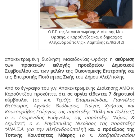
Ο Γ.Γ. της Αποκεντρωμένης Διοίκησης Μακ-
Θράκης, κ. Καρούντζος και ο δήμαρχος
Αλεξανδρούπολης κ. Λαμπάκης (5/9/2012)
αποκεντρωμένη διοίκηση Μακεδονίας-Θράκης η
ακύρωση
των πρακτικών εκλογής προεδρείου Δημοτικού
Συμβουλίου
και των
μελών
της
Οικονομικής Επιτροπής
και
της
Επιτροπής Ποιότητας Ζωής
του Δήμου Αλεξ/πολης.
Από το έγγραφο του γ.γ. Αποκεντρωμένης Διοίκησης ΑΜΘ κ.
Καρούντζου προκύπτει ότι
σε αργία τίθενται 7 δημοτικοί
σύμβουλοι
(
οι κ.κ. Τερζής Επαμεινώνδας, Γιαννέλος
Θεόδωρος, Αγγλιάς Θεόδωρος, Ζιώγας Χρήστος και
Κουκουράβας Γεώργιος της παράταξης “Πόλη και Πολίτες”,
ο κ. Γουμενίδης Ευάγγελος της παράταξης “Δήμος &
Δημότες”, ο κ. Ρηγόπουλος Νικόλαος της παράταξης
“ΑΝΑ.Σ.Α. για την Αλεξανδρούπολη”
)
και ο πρόεδρος της
Τοπικής Κοινότητας Μάκρης
(
ο κ. Χατζηαθανασίου