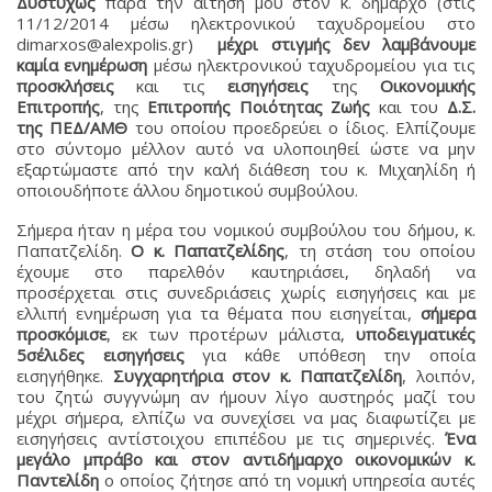
Δυστυχώς
παρά την αίτησή μου στον κ. δήμαρχο (στις
11/12/2014 μέσω ηλεκτρονικού ταχυδρομείου στο
dimarxos@alexpolis.gr)
μέχρι στιγμής δεν λαμβάνουμε
καμία ενημέρωση
μέσω ηλεκτρονικού ταχυδρομείου για τις
προσκλήσεις
και τις
εισηγήσεις
της
Οικονομικής
Επιτροπής
, της
Επιτροπής Ποιότητας Ζωής
και του
Δ.Σ.
της ΠΕΔ/ΑΜΘ
του οποίου προεδρεύει ο ίδιος. Ελπίζουμε
στο σύντομο μέλλον αυτό να υλοποιηθεί ώστε να μην
εξαρτώμαστε από την καλή διάθεση του κ. Μιχαηλίδη ή
οποιουδήποτε άλλου δημοτικού συμβούλου.
Σήμερα ήταν η μέρα του νομικού συμβούλου του δήμου, κ.
Παπατζελίδη.
Ο κ. Παπατζελίδης
, τη στάση του οποίου
έχουμε στο παρελθόν καυτηριάσει, δηλαδή να
προσέρχεται στις συνεδριάσεις χωρίς εισηγήσεις και με
ελλιπή ενημέρωση για τα θέματα που εισηγείται,
σήμερα
προσκόμισε
, εκ των προτέρων μάλιστα,
υποδειγματικές
5σέλιδες εισηγήσεις
για κάθε υπόθεση την οποία
εισηγήθηκε.
Συγχαρητήρια στον κ. Παπατζελίδη
, λοιπόν,
του ζητώ συγγνώμη αν ήμουν λίγο αυστηρός μαζί του
μέχρι σήμερα, ελπίζω να συνεχίσει να μας διαφωτίζει με
εισηγήσεις αντίστοιχου επιπέδου με τις σημερινές.
Ένα
μεγάλο μπράβο και στον αντιδήμαρχο οικονομικών κ.
Παντελίδη
ο οποίος ζήτησε από τη νομική υπηρεσία αυτές