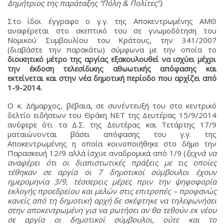
Δημήτριος της παράταξης “Πόλη & Πολίτες”)
.
Στο ίδοι έγγραφο ο γ.γ. της Αποκεντρωμένης ΑΜΘ
αναφέρεται στο σκεπτικό του σε γνωμοδότηση του
Νομικού Συμβουλίου του Κράτους, την 341/2007
(διαβάστε την παρακάτω) σύμφωνα με την οποία το
διοικητικό μέτρο της αργίας εξακουλουθεί να ισχύει μέχρι
την έκδοση τελεσίδικης αθωωτικής απόφασης και
εκτείνεται και στην νέα δημοτική περίοδο που αρχίζει από
1-9-2014.
Ο κ. Δήμαρχος, βέβαια, σε συνέντευξή του στο κεντρικό
δελτίο ειδήσεων του Θράκη ΝΕΤ της Δευτέρας 15/9/2014
ανέφερε ότι τα Δ.Σ. της Δευτέρας και Τετάρτης 17/9
ματαιώνονται βάσει απόφασης του γ.γ. της
Αποκεντρωμένης η οποία κοινοποιήθηκε στο δήμο την
Παρασκευή 12/9 αλλά ίσχυε αναδρομικά από 1/9 (
ξεχνά να
αναφέρει ότι οι διαπιστωτικές πράξεις με τις οποίες
τέθηκαν σε αργία οι 7 δημοτικοί σύμβουλοι έχουν
ημερομηνία 3/9, τέσσερεις μέρες πριν την ψηφοφορία
εκλογής προεδρείου και μελών στις επιτροπές – προφανώς
κανείς από τη δημοτική αρχή δε σκέφτηκε να τηλεφωνήσει
στην αποκεντρωμένη για να ρωτήσει αν θα τεθούν εκ νέου
σε αργία οι δημοτικοί σύμβουλοι, ούτε και το