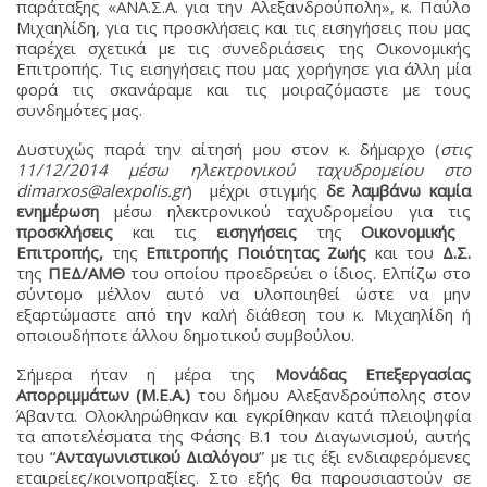
παράταξης «ΑΝΑ.Σ.Α. για την Αλεξανδρούπολη», κ. Παύλο
Μιχαηλίδη, για τις προσκλήσεις και τις εισηγήσεις που μας
παρέχει σχετικά με τις συνεδριάσεις της Οικονομικής
Επιτροπής. Τις εισηγήσεις που μας χορήγησε για άλλη μία
φορά τις σκανάραμε και τις μοιραζόμαστε με τους
συνδημότες μας.
Δυστυχώς παρά την αίτησή μου στον κ. δήμαρχο (
στις
11/12/2014 μέσω ηλεκτρονικού ταχυδρομείου στο
dimarxos@alexpolis.gr
) μέχρι στιγμής
δε λαμβάνω καμία
ενημέρωση
μέσω ηλεκτρονικού ταχυδρομείου για τις
προσκλήσεις
και τις
εισηγήσεις
της
Οικονομικής
Επιτροπής,
της
Επιτροπής Ποιότητας Ζωής
και του
Δ.Σ.
της
ΠΕΔ/ΑΜΘ
του οποίου προεδρεύει ο ίδιος. Ελπίζω στο
σύντομο μέλλον αυτό να υλοποιηθεί ώστε να μην
εξαρτώμαστε από την καλή διάθεση του κ. Μιχαηλίδη ή
οποιουδήποτε άλλου δημοτικού συμβούλου.
Σήμερα ήταν η μέρα της
Μονάδας Επεξεργασίας
Απορριμμάτων (Μ.Ε.Α.)
του δήμου Αλεξανδρούπολης στον
Άβαντα. Ολοκληρώθηκαν και εγκρίθηκαν κατά πλειοψηφία
τα αποτελέσματα της Φάσης Β.1 του Διαγωνισμού, αυτής
του “
Ανταγωνιστικού Διαλόγου
” με τις έξι ενδιαφερόμενες
εταιρείες/κοινοπραξίες. Στο εξής θα παρουσιαστούν σε