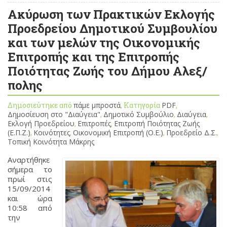
Ακύρωση των Πρακτικών Εκλογής
Προεδρείου Δημοτικού Συμβουλίου
και των μελών της Οικονομικής
Επιτροπής και της Επιτροπής
Ποιότητας Ζωής του Δήμου Αλεξ/
πολης
Δημοσιεύτηκε από
πάμε μπροστά
, Κατηγορία
PDF
,
Δημοσίευση στο "Διαύγεια"
,
Δημοτικό Συμβούλιο
,
Διαύγεια
,
Εκλογή Προεδρείου
,
Επιτροπές
,
Επιτροπή Ποιότητας Ζωής
(Ε.Π.Ζ.)
,
Κοινότητες
,
Οικονομική Επιτροπή (Ο.Ε.)
,
Προεδρείο Δ.Σ.
,
Τοπική Κοινότητα Μάκρης
Αναρτήθηκε
σήμερα το
πρωί στις
15/09/2014
και ώρα
10:58 από
την