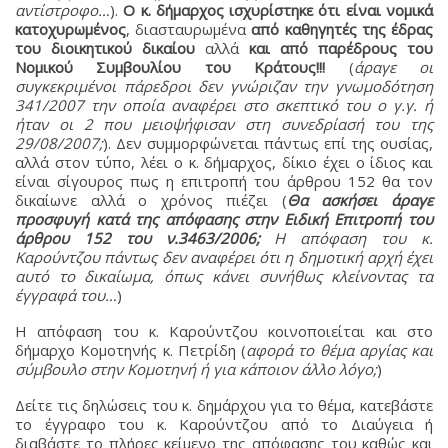
αντίστροφο…
).
Ο κ. δήμαρχος ισχυρίστηκε ότι είναι νομικά
κατοχυρωμένος
, διασταυρωμένα
από καθηγητές της έδρας
του διοικητικού δικαίου
αλλά
και από παρέδρους του
Νομικού Συμβουλίου του Κράτους!!!
(
άραγε οι
συγκεκριμένοι πάρεδροι δεν γνώριζαν την γνωμοδότηση
341/2007 την οποία αναφέρει στο σκεπτικό του ο γ.γ. ή
ήταν οι 2 που μειοψήφισαν στη συνεδρίασή του της
29/08/2007;
). Δεν συμμορφώνεται πάντως επί της ουσίας,
αλλά στον τύπο, λέει ο κ. δήμαρχος, δίκιο έχει ο ίδιος και
είναι σίγουρος πως η επιτροπή του άρθρου 152 θα τον
δικαίωνε αλλά ο χρόνος πιέζει (
Θα ασκήσει άραγε
προσφυγή κατά της απόφασης στην Ειδική Επιτροπή του
άρθρου 152 του ν.3463/2006;
Η απόφαση του κ.
Καρούντζου πάντως δεν αναφέρει ότι η δημοτική αρχή έχει
αυτό το δικαίωμα, όπως κάνει συνήθως κλείνοντας τα
έγγραφά του…
)
Η απόφαση του κ. Καρούντζου κοινοποιείται και στο
δήμαρχο Κομοτηνής κ. Πετρίδη (
αφορά το θέμα αργίας και
σύμβουλο στην Κομοτηνή ή για κάποιον άλλο λόγο;
)
Δείτε τις δηλώσεις του κ. δημάρχου για το θέμα, κατεβάστε
το έγγραφο του κ. Καρούντζου από το Διαύγεια ή
διαβάστε το πλήρες κείμενο της απόφασης του καθώς και