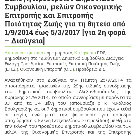
Συμβουλίου, μελών Οικονομικής
Επιτροπής και Επιτροπής
Ποιότητας Ζωής για τη θητεία από
1/9/2014 έως 5/3/2017 [για 2η φορά
– Διαύγεια]
Δημοσιεύτηκε από
πάμε μπροστά
, Κατηγορία
PDF
,
Δημοσίευση στο "Διαύγεια"
,
Δημοτικό Συμβούλιο
,
Διαύγεια
,
Εκλογή Προεδρείου
,
Επιτροπές
,
Επιτροπή Ποιότητας Ζωής
(Ε.Π.Ζ.)
,
Οικονομική Επιτροπή (Ο.Ε.)
,
Προεδρείο Δ.Σ.
Αναρτήθηκαν στο Διαύγεια την Πέμπτη 25/9/2014 τα
αποσπάσματα πρακτικών της 29ης ειδικής συνεδρίασης
του δημοτικού συμβουλίου Αλεξανδρούπολης της
Κυριακής 21/9/2014, το οποίο συνεδρίασε με παρόντα τα
33 από τα 34 μέλη του (απουσίαζε ο κ. Νικόλαος
Βουλγαρίδης και οι 7 δημοτικοί σύμβουλοι που έχουν τεθεί
σε αργία, ενώ μετά την ψηφοφορία για πρόεδρο
αποχώρησε η κ. Ελένη Ιντζεπελίδου-Συτμαλίδου) με θέματα
την εκλογή του προεδρείου Δημοτικού Συμβουλίου και των
μελών της Οικονομικής Επιτροπής και της Επιτροπής