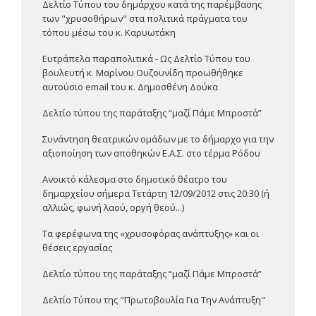
Δελτίο Τύπου του δημάρχου κατά της παρέμβασης
των "χρυσοθήρων" στα πολιτικά πράγματα του
τόπου μέσω του κ. Καρυωτάκη
Ευτράπελα παραπολιτικά - Ως Δελτίο Τύπου του
βουλευτή κ. Μαρίνου Ουζουνίδη προωθήθηκε
αυτούσιο email του κ. Δημοσθένη Δούκα
Δελτίο τύπου της παράταξης “μαζί Πάμε Μπροστά”
Συνάντηση θεατρικών ομάδων με το δήμαρχο για την
αξιοποίηση των αποθηκών Ε.Α.Σ. στο τέρμα Ρόδου
Ανοικτό κάλεσμα στο δημοτικό θέατρο του
δημαρχείου σήμερα Τετάρτη 12/09/2012 στις 20:30 (ή
αλλιώς, φωνή λαού, οργή θεού...)
Τα φερέφωνα της «χρυσοφόρας ανάπτυξης» και οι
θέσεις εργασίας
Δελτίο τύπου της παράταξης “μαζί Πάμε Μπροστά”
Δελτίο Τύπου της "Πρωτοβουλία Για Την Ανάπτυξη"