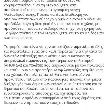
αίθουσα προβολής, δεν πρέπει επ’ουδενί να
χρησιμοποιείται ή να τη διαχειρίζεται κατ’
αποκλειστικότητα η Κινηματογραφική Λέσχη
Αλεξανδρούπολης. Πρέπει να είναι διαθέσιμη για
οποιονδήποτε άλλο σύλλογο ή ομάδα ή σχολείο θέλει να
προβάλλει έργο ή θεατρικό ή ντοκιμαντέρ στο χώρο, με
προϋπόθεση πάντα το σεβασμό και τη χρηστή χρήση του.
Το χώρο πρέπει να τον διαχειρίζεται κεντρικά ο νέος υπό
σύσταση φορέας.
Το φορέα προτείνω να τον απαρτίζουν
αιρετοί
από όλες
τις παρατάξεις, ένας από κάθε παράταξη για την κατά το
δυνατόν επίτευξης συναινέσεως και συνεργασίας,
υπηρεσιακοί παράγοντες
των τμημάτων πολιτισμού
(ΑΠΟΚΔΑ;) και
πολίτες
που ασχολούνται με τον πολιτισμό
και επιθυμούν να προσφέρουν αφιλοκερδώς στη διοίκηση
του χώρου. Οι πολίτες αυτοί θα είναι δυνατόν να
προκύπτουν πιθανά από παράλληλες εκλογές την ημέρα
διεξαγωγής των δημοτικών εκλογών, με θητεία όση και το
δημοτικό συμβούλιο, ώστε να είναι κατά το δυνατόν
ευρύτερης/κοινής αποδοχής και όχι εκπρόσωποι
ελιτίστικων ομάδων αποκομμένων από τους δημότες και
δέσμιων των προσωπικών τους αντιδικιών.