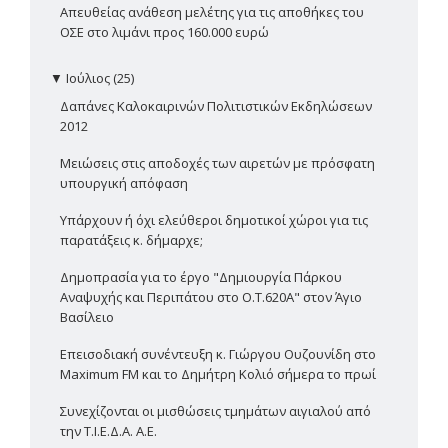
Απευθείας ανάθεση μελέτης για τις αποθήκες του
ΟΣΕ στο λιμάνι προς 160.000 ευρώ
▼
Ιούλιος (25)
Δαπάνες Καλοκαιρινών Πολιτιστικών Εκδηλώσεων
2012
Μειώσεις στις αποδοχές των αιρετών με πρόσφατη
υπουργική απόφαση
Υπάρχουν ή όχι ελεύθεροι δημοτικοί χώροι για τις
παρατάξεις κ. δήμαρχε;
Δημοπρασία για το έργο "Δημιουργία Πάρκου
Αναψυχής και Περιπάτου στο Ο.Τ.620Α" στον Άγιο
Βασίλειο
Επεισοδιακή συνέντευξη κ. Γιώργου Ουζουνίδη στο
Maximum FM και το Δημήτρη Κολιό σήμερα το πρωί
Συνεχίζονται οι μισθώσεις τμημάτων αιγιαλού από
την Τ.Ι.Ε.Δ.Α. Α.Ε.