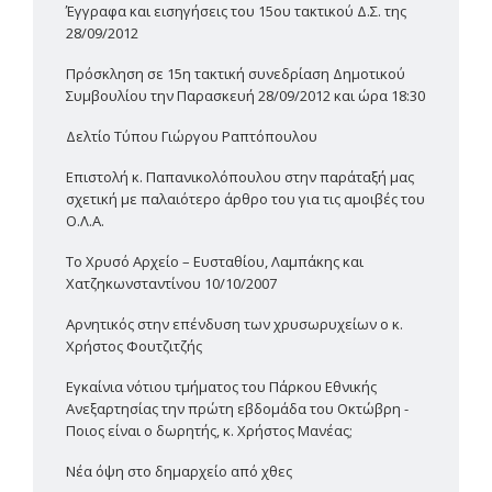
Έγγραφα και εισηγήσεις του 15ου τακτικού Δ.Σ. της
28/09/2012
Πρόσκληση σε 15η τακτική συνεδρίαση Δημοτικού
Συμβουλίου την Παρασκευή 28/09/2012 και ώρα 18:30
Δελτίο Τύπου Γιώργου Ραπτόπουλου
Επιστολή κ. Παπανικολόπουλου στην παράταξή μας
σχετική με παλαιότερο άρθρο του για τις αμοιβές του
Ο.Λ.Α.
Το Χρυσό Αρχείο – Ευσταθίου, Λαμπάκης και
Χατζηκωνσταντίνου 10/10/2007
Αρνητικός στην επένδυση των χρυσωρυχείων ο κ.
Χρήστος Φουτζιτζής
Εγκαίνια νότιου τμήματος του Πάρκου Εθνικής
Ανεξαρτησίας την πρώτη εβδομάδα του Οκτώβρη -
Ποιος είναι ο δωρητής, κ. Χρήστος Μανέας;
Νέα όψη στο δημαρχείο από χθες