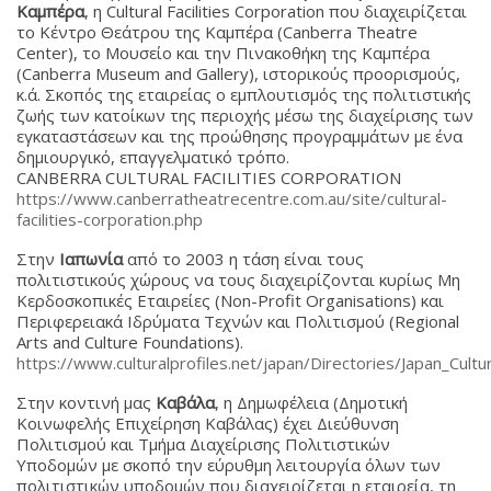
Καμπέρα
, η Cultural Facilities Corporation που διαχειρίζεται
το Κέντρο Θεάτρου της Καμπέρα (Canberra Theatre
Center), το Μουσείο και την Πινακοθήκη της Καμπέρα
(Canberra Museum and Gallery), ιστορικούς προορισμούς,
κ.ά. Σκοπός της εταιρείας ο εμπλουτισμός της πολιτιστικής
ζωής των κατοίκων της περιοχής μέσω της διαχείρισης των
εγκαταστάσεων και της προώθησης προγραμμάτων με ένα
δημιουργικό, επαγγελματικό τρόπο.
CANBERRA CULTURAL FACILITIES CORPORATION
https://www.canberratheatrecentre.com.au/site/cultural-
facilities-corporation.php
Στην
Ιαπωνία
από το 2003 η τάση είναι τους
πολιτιστικούς χώρους να τους διαχειρίζονται κυρίως Μη
Κερδοσκοπικές Εταιρείες (Non-Profit Organisations) και
Περιφερειακά Ιδρύματα Τεχνών και Πολιτισμού (Regional
Arts and Culture Foundations).
https://www.culturalprofiles.net/japan/Directories/Japan_Cultu
Στην κοντινή μας
Καβάλα
, η Δημωφέλεια (Δημοτική
Κοινωφελής Επιχείρηση Καβάλας) έχει Διεύθυνση
Πολιτισμού και Τμήμα Διαχείρισης Πολιτιστικών
Υποδομών με σκοπό την εύρυθμη λειτουργία όλων των
πολιτιστικών υποδομών που διαχειρίζεται η εταιρεία, τη