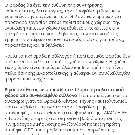
Ο φορέας θα έχει την ευθύνη της συντήρησης,
καθαριότητας, λειτουργίας, την εξασφάλιση ιδιωτικών
χορηγιών, την οργάνωση των εθελοντικών ομάδων για
προσφορά εργασίας στους πολιτιστικούς χώρους, την
ενοικίαση κάποιων χώρων σε ιδιώτες επισκέπτες στην
πόλη ή σε εταιρείες για εκδηλώσεις, την κατανομή της
χρήσης των χώρων σε πολιτιστικούς φορείς για πρόβες,
παραστάσεις και εκδηλώσεις.
Καμία τοπική ομάδα ή σύλλογος ή πολιτιστικός φορέας δεν
πρέπει να αποκλείεται από τη χρήση των χώρων. Η χρήση
των χώρων είναι δικαίωμα όλων και δεν πρέπει να είναι
πεδίο άσκησης μικροπολιτικής ή αδιαφανών συνδιαλλαγών
ή προσωπικών σχέσεων.
Είμαι αντίθετος σε οποιαδήποτε δέσμευση πολιτιστικού
χώρου από συγκεκριμένο σύλλογο
. Για παράδειγμα (και το
αναφέρω γιατί τo Θρακικό Κέντρο Τέχνης και Πολιτισμού
που συνέβαλλε τα μέγιστα στην εξασφάλιση της
υπογραφής του διευθύνοντα συμβούλου της ΓΑΙΑΟΣΕ ΑΕ,
κ. Ιωαννίδη, απαρτίζεται σε μεγάλο βαθμό από μέλη της
Κινηματογραφικής Λέσχης Αλεξανδρούπολης) η πρώτη
αποθήκη ΟΣΕ που προβλέπεται να λειτουργήσει ως