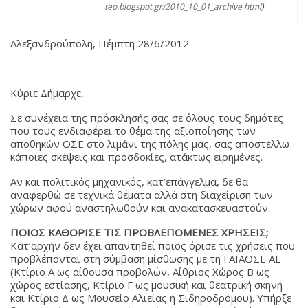
teo.blogspot.gr/2010_10_01_archive.html
)
Αλεξανδρούπολη, Πέμπτη 28/6/2012
Κύριε Δήμαρχε,
Σε συνέχεια της πρόσκλησής σας σε όλους τους δημότες
που τους ενδιαφέρει το θέμα της αξιοποίησης των
αποθηκών ΟΣΕ στο λιμάνι της πόλης μας, σας αποστέλλω
κάποιες σκέψεις και προσδοκίες, ατάκτως ειρημένες.
Αν και πολιτικός μηχανικός, κατ’επάγγελμα, δε θα
αναφερθώ σε τεχνικά θέματα αλλά στη διαχείριση των
χώρων αφού αναστηλωθούν και ανακατασκευαστούν.
ΠΟΙΟΣ ΚΑΘΟΡΙΣΕ ΤΙΣ ΠΡΟΒΛΕΠΟΜΕΝΕΣ ΧΡΗΣΕΙΣ;
Κατ’αρχήν δεν έχει απαντηθεί ποιος όρισε τις χρήσεις που
προβλέπονται στη σύμβαση μίσθωσης με τη ΓΑΙΑΟΣΕ ΑΕ
(Κτίριο Α ως αίθουσα προβολών, Αίθριος Χώρος Β ως
χώρος εστίασης, Κτίριο Γ ως μουσική και θεατρική σκηνή
και Κτίριο Δ ως Μουσείο Αλιείας ή Σιδηροδρόμου). Υπήρξε