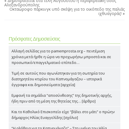
«
Δημοπρατείται στα τέλη Αυγούστου η περιφερειακή οδός
Αλεξανδρούπολης
Οκταώροφο πάρκινγκ υπό σκέψη για το οικόπεδο της παλιάς
ιχθυαγοράς!
»
Πρόσφατες Δημοσιεύσεις
Αλλαγή σελίδας για το pamemprosta.org – πεντέμιση
χρόνια μετά ήρθε η ώρα να προχωρήσω μπροστά και σε
προσωπικό/επαγγελματικό επίπεδο…
Τιμή σε αυτούς που αγωνίστηκαν για τη σωτηρία του
διατηρητέου κτιρίου του Καπνομάγαζου – ιστορικά
έγγραφα και δημοσιεύματα [αρχεία]
Εμφανή τα σημάδια “αποσύνθεσης” της δημοτικής αρχής,
ήδη πριν από τη μέση της θητείας της… [άρθρο]
Και το Καθολικό Επισκοπείο είχε “βάλει στο μάτι” ο πρώην
δήμαρχος Ηλίας Ευαγγελίδης [σχόλιο]
“Η αλήθεια για το Καπνομάγαζο” – Στη μνήμη του Ηλία