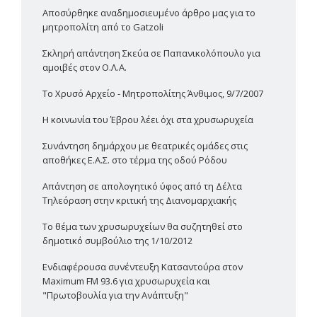
Αποσύρθηκε αναδημοσιευμένο άρθρο μας για το
μητροπολίτη από το Gatzoli
Σκληρή απάντηση Σκεύα σε Παπανικολόπουλο για
αμοιβές στον Ο.Λ.Α.
Το Χρυσό Αρχείο - Μητροπολίτης Άνθιμος, 9/7/2007
Η κοινωνία του Έβρου λέει όχι στα χρυσωρυχεία
Συνάντηση δημάρχου με θεατρικές ομάδες στις
αποθήκες Ε.Α.Σ. στο τέρμα της οδού Ρόδου
Απάντηση σε απολογητικό ύφος από τη Δέλτα
Τηλεόραση στην κριτική της Διανομαρχιακής
Το θέμα των χρυσωρυχείων θα συζητηθεί στο
δημοτικό συμβούλιο της 1/10/2012
Ενδιαφέρουσα συνέντευξη Κατσαντούρα στον
Maximum FM 93.6 για χρυσωρυχεία και
"Πρωτοβουλία για την Ανάπτυξη"