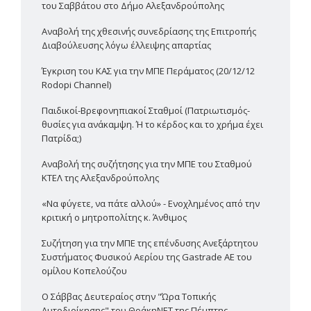
του Σαββάτου στο Δήμο Αλεξανδρούπολης
Αναβολή της χθεσινής συνεδρίασης της Επιτροπής
Διαβούλευσης λόγω έλλειψης απαρτίας
Έγκριση του ΚΑΣ για την ΜΠΕ Περάματος (20/12/12
Rodopi Channel)
Παιδικοί-Βρεφονηπιακοί Σταθμοί (Πατριωτισμός-
θυσίες για ανάκαμψη. Ή το κέρδος και το χρήμα έχει
Πατρίδα;)
Αναβολή της συζήτησης για την ΜΠΕ του Σταθμού
ΚΤΕΛ της Αλεξανδρούπολης
«Να φύγετε, να πάτε αλλού» - Ενοχλημένος από την
κριτική ο μητροπολίτης κ. Άνθιμος
Συζήτηση για την ΜΠΕ της επένδυσης Ανεξάρτητου
Συστήματος Φυσικού Αερίου της Gastrade ΑΕ του
ομίλου Κοπελούζου
Ο Σάββας Δευτεραίος στην "Ώρα Τοπικής
Αυτοδιοίκησης" του ΘράκηΝΕΤ της Πέμπτης