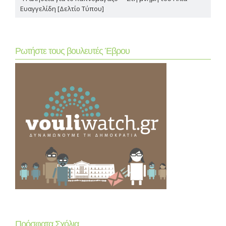
Ευαγγελίδη [Δελτίο Τύπου]
Ρωτήστε τους βουλευτές Έβρου
Πρόσφατα Σχόλια