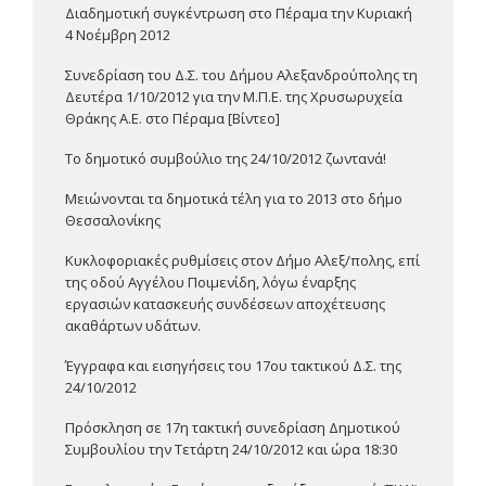
Διαδημοτική συγκέντρωση στο Πέραμα την Κυριακή
4 Νοέμβρη 2012
Συνεδρίαση του Δ.Σ. του Δήμου Αλεξανδρούπολης τη
Δευτέρα 1/10/2012 για την Μ.Π.Ε. της Χρυσωρυχεία
Θράκης Α.Ε. στο Πέραμα [Βίντεο]
Το δημοτικό συμβούλιο της 24/10/2012 ζωντανά!
Μειώνονται τα δημοτικά τέλη για το 2013 στο δήμο
Θεσσαλονίκης
Κυκλοφοριακές ρυθμίσεις στον Δήμο Αλεξ/πολης, επί
της οδού Αγγέλου Ποιμενίδη, λόγω έναρξης
εργασιών κατασκευής συνδέσεων αποχέτευσης
ακαθάρτων υδάτων.
Έγγραφα και εισηγήσεις του 17ου τακτικού Δ.Σ. της
24/10/2012
Πρόσκληση σε 17η τακτική συνεδρίαση Δημοτικού
Συμβουλίου την Τετάρτη 24/10/2012 και ώρα 18:30