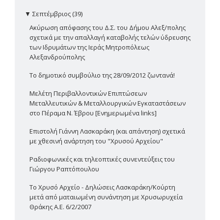
▼
Σεπτέμβριος (39)
Ακύρωση απόφασης του Δ.Σ. του Δήμου Αλεξ/πολης
σχετικά με την απαλλαγή καταβολής τελών ύδρευσης
των Ιδρυμάτων της Ιεράς Μητροπόλεως
Αλεξανδρούπολης
Το δημοτικό συμβούλιο της 28/09/2012 ζωντανά!
Μελέτη Περιβαλλοντικών Επιπτώσεων
Μεταλλευτικών & Μεταλλουργικών Εγκαταστάσεων
στο Πέραμα Ν. Έβρου [Ενημερωμένα links]
Επιστολή Γιάννη Λασκαράκη (και απάντηση) σχετικά
με χθεσινή ανάρτηση του "Χρυσού Αρχείου"
Ραδιοφωνικές και τηλεοπτικές συνεντεύξεις του
Γιώργου Ραπτόπουλου
Το Χρυσό Αρχείο - Δηλώσεις Λασκαράκη/Κούρτη
μετά από ματαιωμένη συνάντηση με Χρυσωρυχεία
Θράκης Α.Ε. 6/2/2007