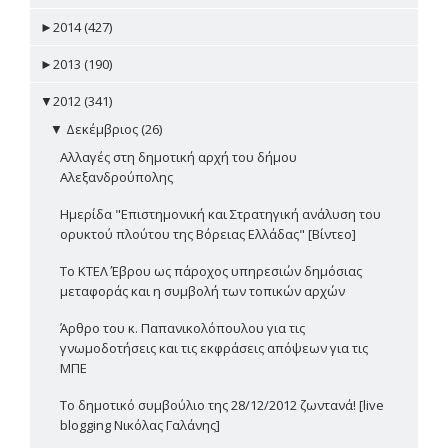
►
2014 (427)
►
2013 (190)
▼
2012 (341)
▼
Δεκέμβριος (26)
Αλλαγές στη δημοτική αρχή του δήμου
Αλεξανδρούπολης
Ημερίδα "Επιστημονική και Στρατηγική ανάλυση του
ορυκτού πλούτου της Βόρειας Ελλάδας" [Βίντεο]
Το ΚΤΕΛ Έβρου ως πάροχος υπηρεσιών δημόσιας
μεταφοράς και η συμβολή των τοπικών αρχών
Άρθρο του κ. Παπανικολόπουλου για τις
γνωμοδοτήσεις και τις εκφράσεις απόψεων για τις
ΜΠΕ
Το δημοτικό συμβούλιο της 28/12/2012 ζωντανά! [live
blogging Νικόλας Γαλάνης]