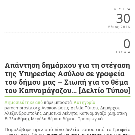
ΔΕΥΤΈΡΑ
30
Μάιος 2016
0
ΣΧΟΛΙΑ
Απάντηση δημάρχου για τη στέγαση
της Υπηρεσίας Ασύλου σε γραφεία
του δήμου μας – Σιωπή για το θέμα
του Καπνομάγαζου… [Δελτίο Τύπου]
Δημοσιεύτηκε από
πάμε μπροστά
, Κατηγορία
pamemprosta.org
,
Ανακοινώσεις
,
Δελτία Τύπου
,
Δημάρχου
Αλεξανδρούπολης
,
Δημοτικά Ακίνητα
,
Καπνομάγαζο (Δημοτική
Βιβλιοθήκη)
,
Μεγάλα θέματα δήμου
,
Προσφυγικό
Παραλάβαμε πριν από λίγο δελτίο τύπου από το Γραφείο
Τύπου του δήμου
σχετικά με την ανάρτησή μας για την