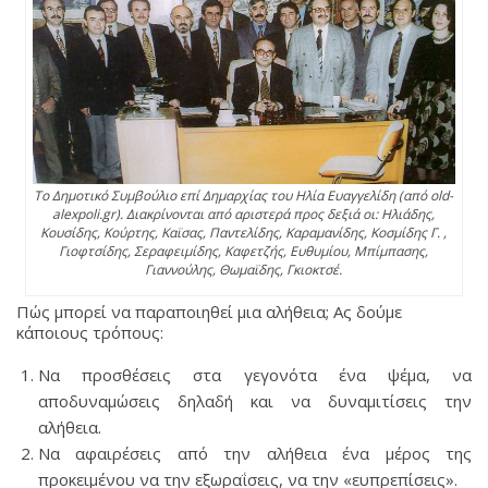
Το Δημοτικό Συμβούλιο επί Δημαρχίας του Ηλία Ευαγγελίδη (από old-
alexpoli.gr). Διακρίνονται από αριστερά προς δεξιά οι: Ηλιάδης,
Κουσίδης, Κούρτης, Καϊσας, Παντελίδης, Καραμανίδης, Κοσμίδης Γ. ,
Γιοφτσίδης, Σεραφειμίδης, Καφετζής, Ευθυμίου, Μπίμπασης,
Γιαννούλης, Θωμαϊδης, Γκιοκτσέ.
Πώς μπορεί να παραποιηθεί μια αλήθεια; Ας δούμε
κάποιους τρόπους:
Να προσθέσεις στα γεγονότα ένα ψέμα, να
αποδυναμώσεις δηλαδή και να δυναμιτίσεις την
αλήθεια.
Να αφαιρέσεις από την αλήθεια ένα μέρος της
προκειμένου να την εξωραΐσεις, να την «ευπρεπίσεις».