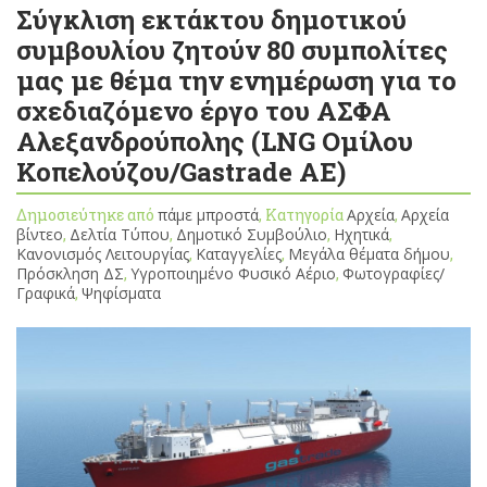
Σύγκλιση εκτάκτου δημοτικού
συμβουλίου ζητούν 80 συμπολίτες
μας με θέμα την ενημέρωση για το
σχεδιαζόμενο έργο του ΑΣΦΑ
Αλεξανδρούπολης (LNG Ομίλου
Κοπελούζου/Gastrade AE)
Δημοσιεύτηκε από
πάμε μπροστά
, Κατηγορία
Αρχεία
,
Αρχεία
βίντεο
,
Δελτία Τύπου
,
Δημοτικό Συμβούλιο
,
Ηχητικά
,
Κανονισμός Λειτουργίας
,
Καταγγελίες
,
Μεγάλα θέματα δήμου
,
Πρόσκληση ΔΣ
,
Υγροποιημένο Φυσικό Αέριο
,
Φωτογραφίες/
Γραφικά
,
Ψηφίσματα