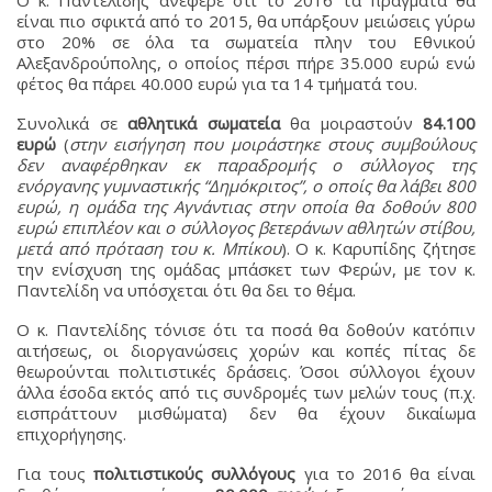
Ο κ. Παντελίδης ανέφερε ότι το 2016 τα πράγματα θα
είναι πιο σφικτά από το 2015, θα υπάρξουν μειώσεις γύρω
στο 20% σε όλα τα σωματεία πλην του Εθνικού
Αλεξανδρούπολης, ο οποίος πέρσι πήρε 35.000 ευρώ ενώ
φέτος θα πάρει 40.000 ευρώ για τα 14 τμήματά του.
Συνολικά σε
αθλητικά σωματεία
θα μοιραστούν
84.100
ευρώ
(
στην εισήγηση που μοιράστηκε στους συμβούλους
δεν αναφέρθηκαν εκ παραδρομής ο σύλλογος της
ενόργανης γυμναστικής “Δημόκριτος”, ο οποίς θα λάβει 800
ευρώ, η ομάδα της Αγνάντιας στην οποία θα δοθούν 800
ευρώ επιπλέον και ο σύλλογος βετεράνων αθλητών στίβου,
μετά από πρόταση του κ. Μπίκου
). Ο κ. Καρυπίδης ζήτησε
την ενίσχυση της ομάδας μπάσκετ των Φερών, με τον κ.
Παντελίδη να υπόσχεται ότι θα δει το θέμα.
Ο κ. Παντελίδης τόνισε ότι τα ποσά θα δοθούν κατόπιν
αιτήσεως, οι διοργανώσεις χορών και κοπές πίτας δε
θεωρούνται πολιτιστικές δράσεις. Όσοι σύλλογοι έχουν
άλλα έσοδα εκτός από τις συνδρομές των μελών τους (π.χ.
εισπράττουν μισθώματα) δεν θα έχουν δικαίωμα
επιχορήγησης.
Για τους
πολιτιστικούς συλλόγους
για το 2016 θα είναι