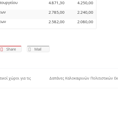
Υπουργείου
4.871,30
4.250,00
σεων
2.785,00
2.240,00
σεων
2.582,00
2.080,00
Share
Mail
κοί χώροι για τις
Δαπάνες Καλοκαιρινών Πολιτιστικών 