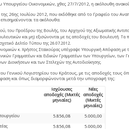
υ Υπουργείου Οικονομικών, χθες 27/7/2012, η ακόλουθη ανακο
 της 26ης Ιουλίου 2012, που εκδόθηκε από το Γραφείο του Αν
επισημαίνονται τα ακόλουθα:
ύ, του Προέδρου της Βουλής, του Αρχηγού της Αξιωματικής Αντιπ
υλευτικών και μη) εξισώνονται με τις αποδοχές του Βουλευτή. Τα 
χετικό Δελτίο Τύπου της 26.07.2012.
νομικών κ. Χρήστος Σταϊκούρας υπέγραψε Υπουργική Απόφαση με τ
ενικών Γραμματέων και Ειδικών Γραμματέων των Υπουργείων, των Γ
ν Διοικήσεων και των Στελεχών της Αυτοδιοίκησης.
του Γενικού Λογιστηρίου του Κράτους, με τις αποδοχές τους ό
όφαση και όπως διαμορφώνονται μετά την υπογραφή της:
Ισχύουσες
Νέες
αποδοχές (Μικτές
αποδοχές
μηνιαίες)
(Μικτές
μηνιαίες)
Υπουργείου
5.856,08
5.000,00
τέας
5.856,08
5.000,00