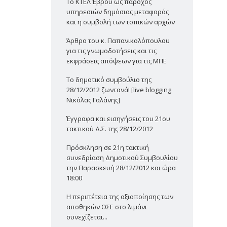
Το ΚΤΕΛ Έβρου ως πάροχος
υπηρεσιών δημόσιας μεταφοράς
και η συμβολή των τοπικών αρχών
Άρθρο του κ. Παπανικολόπουλου
για τις γνωμοδοτήσεις και τις
εκφράσεις απόψεων για τις ΜΠΕ
Το δημοτικό συμβούλιο της
28/12/2012 ζωντανά! [live blogging
Νικόλας Γαλάνης]
Έγγραφα και εισηγήσεις του 21ου
τακτικού Δ.Σ. της 28/12/2012
Πρόσκληση σε 21η τακτική
συνεδρίαση Δημοτικού Συμβουλίου
την Παρασκευή 28/12/2012 και ώρα
18:00
Η περιπέτεια της αξιοποίησης των
αποθηκών ΟΣΕ στο λιμάνι
συνεχίζεται...