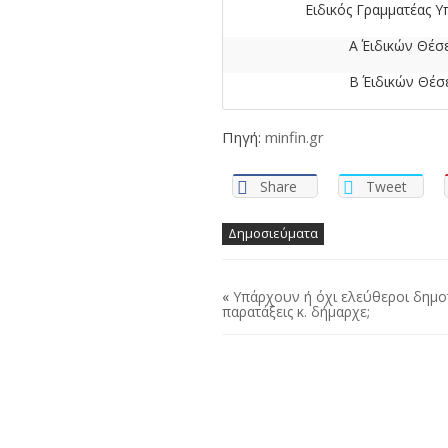
Ειδικός Γραμματέας 
Α΄ Ειδικών Θέ
Β΄ Ειδικών Θέ
Πηγή:
minfin.gr
Share
Tweet
Δημοσιεύματα
«
Υπάρχουν ή όχι ελεύθεροι δημοτι
παρατάξεις κ. δήμαρχε;