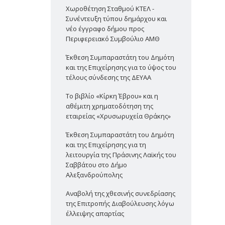
Χωροθέτηση Σταθμού ΚΤΕΛ -
Συνέντευξη τύπου δημάρχου και
νέο έγγραφο δήμου προς
Περιφερειακό Συμβούλιο ΑΜΘ
Έκθεση Συμπαραστάτη του Δημότη
και της Επιχείρησης για το ύψος του
τέλους σύνδεσης της ΔΕΥΑΑ
Το βιβλίο «Κίρκη Έβρου» και η
αθέμιτη χρηματοδότηση της
εταιρείας «Χρυσωρυχεία Θράκης»
Έκθεση Συμπαραστάτη του Δημότη
και της Επιχείρησης για τη
λειτουργία της Πράσινης Λαϊκής του
Σαββάτου στο Δήμο
Αλεξανδρούπολης
Αναβολή της χθεσινής συνεδρίασης
της Επιτροπής Διαβούλευσης λόγω
έλλειψης απαρτίας