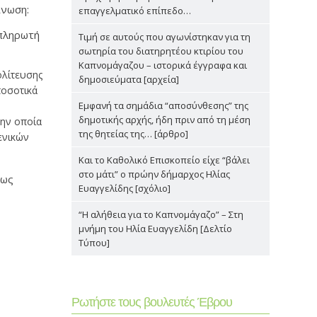
ίνωση:
επαγγελματικό επίπεδο…
απληρωτή
Τιμή σε αυτούς που αγωνίστηκαν για τη
σωτηρία του διατηρητέου κτιρίου του
Καπνομάγαζου – ιστορικά έγγραφα και
ολίτευσης
δημοσιεύματα [αρχεία]
ποσοτικά
Εμφανή τα σημάδια “αποσύνθεσης” της
δημοτικής αρχής, ήδη πριν από τη μέση
ην οποία
της θητείας της… [άρθρο]
ενικών
Και το Καθολικό Επισκοπείο είχε “βάλει
στο μάτι” ο πρώην δήμαρχος Ηλίας
πως
Ευαγγελίδης [σχόλιο]
“Η αλήθεια για το Καπνομάγαζο” – Στη
μνήμη του Ηλία Ευαγγελίδη [Δελτίο
Τύπου]
Ρωτήστε τους βουλευτές Έβρου